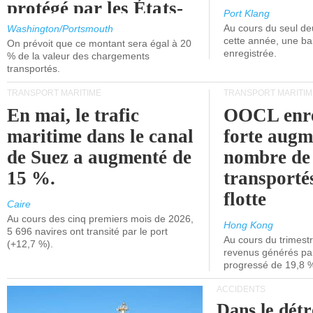
protégé par les États-
Port Klang
Unis.
Au cours du seul de
Washington/Portsmouth
cette année, une ba
On prévoit que ce montant sera égal à 20
enregistrée.
% de la valeur des chargements
transportés.
TRANSPORT MARITIME
TRANSPORT MARITIM
En mai, le trafic
OOCL enre
maritime dans le canal
forte augm
de Suez a augmenté de
nombre de
15 %.
transporté
flotte
Caire
Au cours des cinq premiers mois de 2026,
Hong Kong
5 696 navires ont transité par le port
Au cours du trimestre
(+12,7 %).
revenus générés par 
progressé de 19,8 
ACCIDENTS
Dans le détr