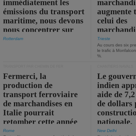
immédiatement les
marchandis
émissions du transport
augmente t
maritime, nous devons
celui des
nous concentrer sur
marchandis
les ports.
diminue.
Rotterdam
Trieste
Au cours des six pr
le trafic à Monfalco
%.
TRANSPORT PAR CHEMIN DE FER
CHANTIERS NAVALS
Fermerci, la
Le gouver
production de
indien app
transport ferroviaire
aide de 7,2
de marchandises en
de dollars 
Italie pourrait
constructi
retomber cette année
nationale.
aux niveaux de 2015.
Rome
New Delhi