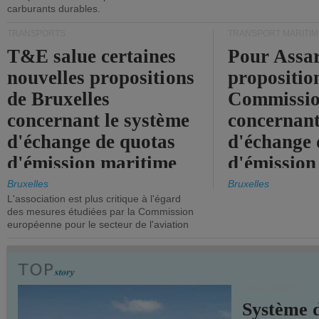
carburants durables.
TRANSPORTS
TRANSPORT MARITIM
T&E salue certaines
Pour Assar
nouvelles propositions
propositio
de Bruxelles
Commissi
concernant le système
concernant
d'échange de quotas
d'échange 
d'émission maritime
d'émission
de l'UE.
timide, alo
Bruxelles
Bruxelles
L'association est plus critique à l'égard
mesures pl
des mesures étudiées par la Commission
courageuse
européenne pour le secteur de l'aviation
attendues.
TRANSPORTS
Système 