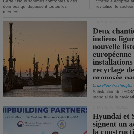
Carte : Nous sommes confrontés à des
Stratégie adoptée a
données qui dépassent toutes les
revitaliser le secteur
attentes.
CHANTIERS NAVALS
Deux chanti
indiens figu
nouvelle list
européenne 
installations
recyclage de
proposée pa
Commission
Bruxelles/Washington
Satisfaction de l'ECS
mondial de la navigat
CHANTIERS NAVALS
Hyundai et 
signent un 
la construct