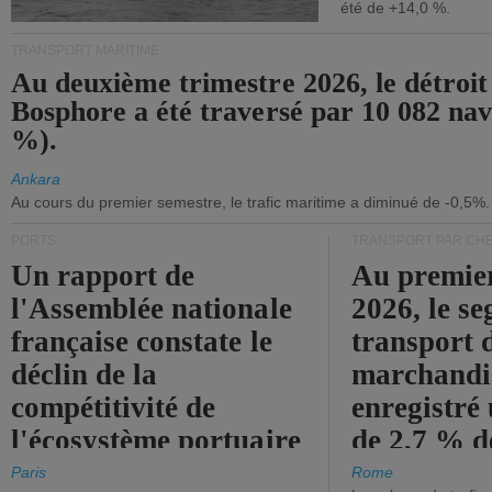
été de +14,0 %.
TRANSPORT MARITIME
Au deuxième trimestre 2026, le détroit
Bosphore a été traversé par 10 082 nav
%).
Ankara
Au cours du premier semestre, le trafic maritime a diminué de -0,5%.
PORTS
TRANSPORT PAR CHE
Un rapport de
Au premie
l'Assemblée nationale
2026, le s
française constate le
transport 
déclin de la
marchandis
compétitivité de
enregistré
l'écosystème portuaire
de 2,7 % d
de l'État.
chiffre d'a
Paris
Rome