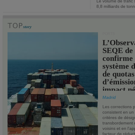
Le volume de trafic 
opérationn
8,8 milliards de ton
PORTS
L’Observ
SEQE de 
confirme 
système 
de quotas
d’émissio
impact né
les ports 
Madrid
Les corrections 
consistent en un
critères de désig
transbordement 
voisins et en l'ap
facteur de réduc