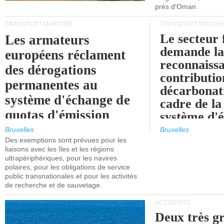
près d'Oman.
TRANSPORT MARITIME
TRANSPORT PAR CHE
Le secteur 
Les armateurs
demande l
européens réclament
reconnaissa
des dérogations
contributio
permanentes au
décarbonat
système d'échange de
cadre de la
quotas d'émission
système d'
maritimes de l'UE
quotas d'ém
Bruxelles
Bruxelles
l'UE (SEQ
Des exemptions sont prévues pour les
après 2030.
liaisons avec les îles et les régions
ultrapériphériques, pour les navires
polaires, pour les obligations de service
public transnationales et pour les activités
de recherche et de sauvetage.
ACCIDENTS
Deux très g