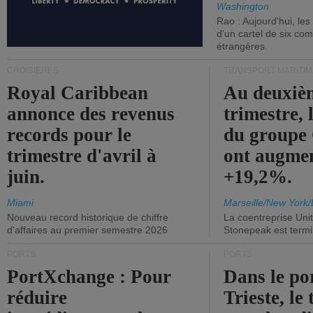
Washington
Rao : Aujourd'hui, le
d'un cartel de six co
étrangères.
CROISIÈRES
TRANSPORT MARITIM
Royal Caribbean
Au deuxiè
annonce des revenus
trimestre, 
records pour le
du group
trimestre d'avril à
ont augme
juin.
+19,2%.
Miami
Marseille/New York/
Nouveau record historique de chiffre
La coentreprise Uni
d'affaires au premier semestre 2026
Stonepeak est term
PORTS
PORTS
PortXchange : Pour
Dans le po
réduire
Trieste, le 