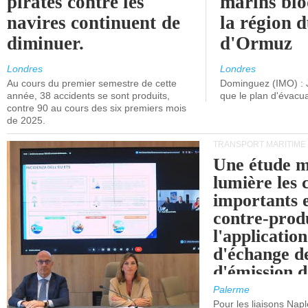
pirates contre les
marins blo
navires continuent de
la région d
diminuer.
d'Ormuz
Londres
Londres
Au cours du premier semestre de cette
Dominguez (IMO) : 
année, 38 accidents se sont produits,
que le plan d'évacua
contre 90 au cours des six premiers mois
de 2025.
TRANSPORT MARITIME
Une étude m
lumière les 
importants e
contre-produ
l'applicatio
d'échange d
d'émission d
(SEQE-UE) a
Palerme
maritimes av
Pour les liaisons Nap