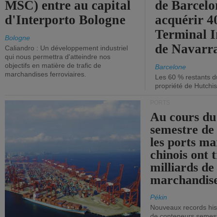
MSC) entre au capital
de Barcelo
d'Interporto Bologne
acquérir 
Terminal 
Bologne
de Navarr
Caliandro : Un développement industriel
qui nous permettra d'atteindre nos
objectifs en matière de trafic de
Barcelone
marchandises ferroviaires.
Les 60 % restants du
propriété de Hutchis
PORTS
Au cours du
semestre de 
les ports ma
chinois ont t
milliards de
marchandise
Pékin
Nouveaux records hist
de conteneurs semestri