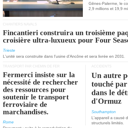
Gênes-Palerme, le coû
occidentale.
2,9 millions et 19,9 mi
CHANTIERS NAVALS
Fincantieri construira un troisième pa
croisière ultra-luxueux pour Four Seas
Trieste
L'unité sera construite dans l'usine d'Ancône et sera livrée en 2031.
TRANSPORT PAR CHEMIN DE FER
ACCIDENTS
Fermerci insiste sur la
Un autre p
nécessité de rechercher
touché par
des ressources pour
dans le dét
soutenir le transport
d'Ormuz
ferroviaire de
marchandises.
Southampton
L'appareil a causé
Rome
structurels limités.