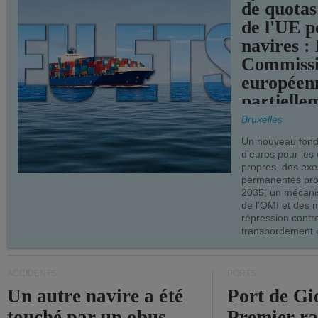
de quotas
de l'UE p
navires :
Commiss
européen
partielle
demandes
Bruxelles
armateur
Un nouveau fonds
d'euros pour les
propres, des ex
permanentes pro
2035, un mécani
de l'OMI et des 
répression contre
transbordement «
ACCIDENTS
PORTS
Un autre navire a été
Port de Gi
touché par un obus
Premier r