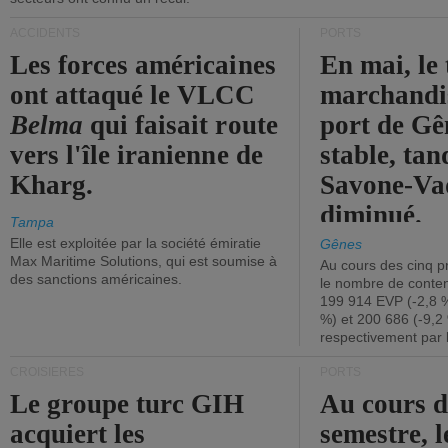
ACCIDENTS
PORTS
Les forces américaines
En mai, le 
ont attaqué le VLCC
marchandis
Belma
qui faisait route
port de Gên
vers l'île iranienne de
stable, tan
Kharg.
Savone-Vad
diminué.
Tampa
Elle est exploitée par la société émiratie
Gênes
Max Maritime Solutions, qui est soumise à
Au cours des cinq p
des sanctions américaines.
le nombre de conten
199 914 EVP (-2,8 %
%) et 200 686 (-9,2 
respectivement par 
CROISIÈRES
PORTS
Le groupe turc GIH
Au cours 
acquiert les
semestre, l