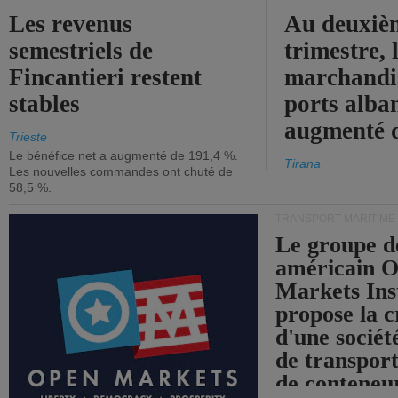
Les revenus
Au deuxiè
semestriels de
trimestre, 
Fincantieri restent
marchandis
stables
ports alba
augmenté 
Trieste
Le bénéfice net a augmenté de 191,4 %.
Tirana
Les nouvelles commandes ont chuté de
58,5 %.
TRANSPORT MARITIME
Le groupe d
américain 
Markets Ins
propose la c
d'une sociét
de transpor
de conteneu