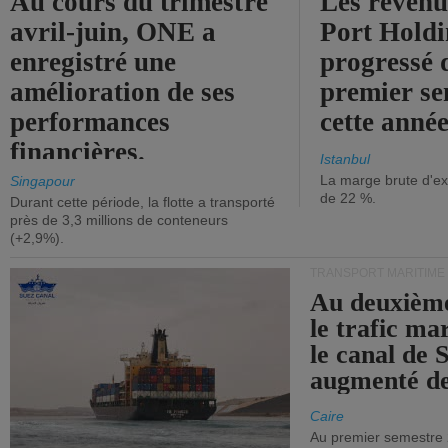
Au cours du trimestre
Les revenu
avril-juin, ONE a
Port Holdi
enregistré une
progressé 
amélioration de ses
premier se
performances
cette année
financières.
Istanbul
La marge brute d'ex
Singapour
de 22 %.
Durant cette période, la flotte a transporté
près de 3,3 millions de conteneurs
(+2,9%).
TRANSPORT MARITIME
Au deuxième
le trafic ma
le canal de 
augmenté de
Caire
Au premier semestre 