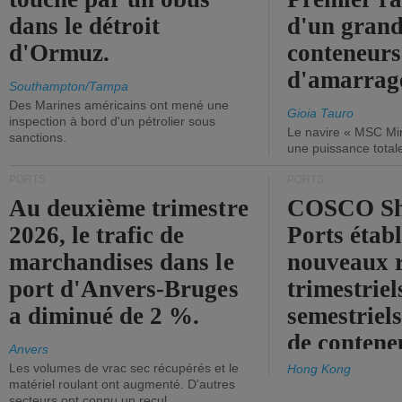
dans le détroit
d'un grand
d'Ormuz.
conteneurs
d'amarrage
Southampton/Tampa
Des Marines américains ont mené une
Gioia Tauro
inspection à bord d'un pétrolier sous
Le navire « MSC Mir
sanctions.
une puissance total
PORTS
PORTS
Au deuxième trimestre
COSCO Sh
2026, le trafic de
Ports établ
marchandises dans le
nouveaux 
port d'Anvers-Bruges
trimestriel
a diminué de 2 %.
semestriels
de contene
Anvers
Les volumes de vrac sec récupérés et le
Hong Kong
matériel roulant ont augmenté. D'autres
secteurs ont connu un recul.