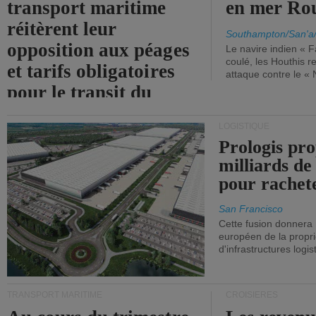
transport maritime
en mer Ro
réitèrent leur
Southampton/San'a
opposition aux péages
Le navire indien « F
coulé, les Houthis 
et tarifs obligatoires
attaque contre le «
pour le transit du
détroit d'Ormuz.
LOGISTIQUE
Prologis pro
milliards de
pour rachet
San Francisco
Cette fusion donnera
européen de la propri
d'infrastructures logis
TRANSPORT MARITIME
CROISIÈRES