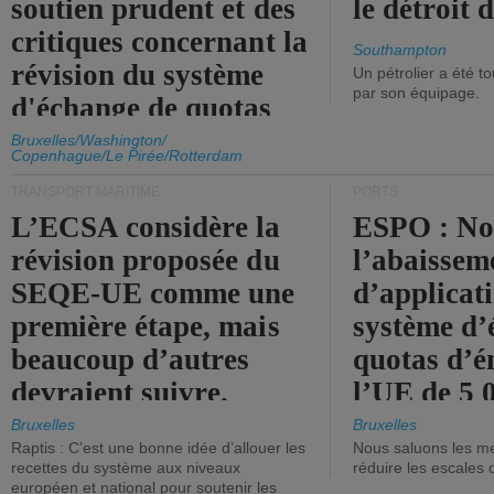
soutien prudent et des
le détroit
critiques concernant la
Southampton
révision du système
Un pétrolier a été 
par son équipage.
d'échange de quotas
d'émission de l'UE.
Bruxelles/Washington/
Copenhague/Le Pirée/Rotterdam
TRANSPORT MARITIME
PORTS
L’ECSA considère la
ESPO : No
révision proposée du
l’abaissem
SEQE-UE comme une
d’applicat
première étape, mais
système d’
beaucoup d’autres
quotas d’é
devraient suivre.
l’UE de 5 
tonneaux d
Bruxelles
Bruxelles
Raptis : C’est une bonne idée d’allouer les
Nous saluons les me
brute.
recettes du système aux niveaux
réduire les escales 
européen et national pour soutenir les