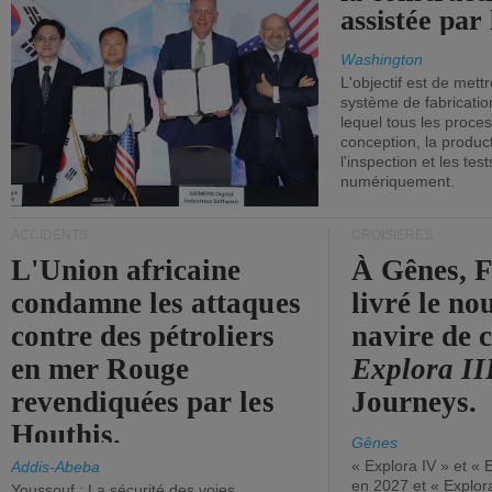
assistée par 
Washington
L'objectif est de mett
système de fabricati
lequel tous les proces
conception, la producti
l'inspection et les tes
numériquement.
ACCIDENTS
CROISIÈRES
L'Union africaine
À Gênes, F
condamne les attaques
livré le n
contre des pétroliers
navire de c
en mer Rouge
Explora II
revendiquées par les
Journeys.
Houthis.
Gênes
« Explora IV » et « 
Addis-Abeba
en 2027 et « Explor
Youssouf : La sécurité des voies