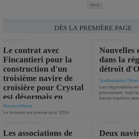
Send
DÈS LA PREMIÈRE PAGE
CROISIÈRES
ACCIDENTS
Le contrat avec
Nouvelles 
Fincantieri pour la
dans la ré
construction d'un
détroit d'
troisième navire de
Southampton/Téhér
croisière pour Crystal
Les négociations en
poursuivent, mais l
est désormais en
transit maritime sem
vigueur.
Monaco/Miami
La livraison est prévue pour 2034.
TRANSPORT MARITIME
ACCIDENTS
Les associations de
Deux navir