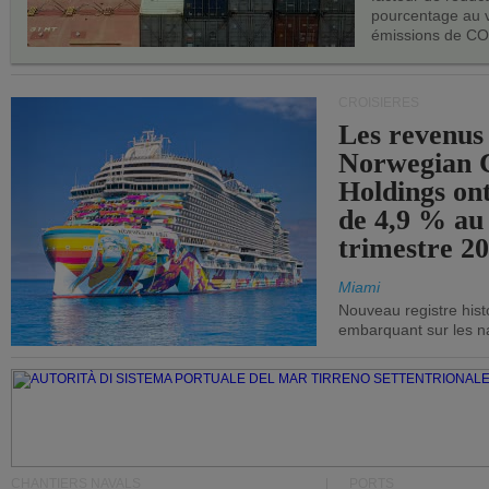
pourcentage au 
émissions de CO
CROISIÈRES
Les revenus
Norwegian C
Holdings on
de 4,9 % au
trimestre 20
Miami
Nouveau registre his
embarquant sur les nav
CHANTIERS NAVALS
PORTS