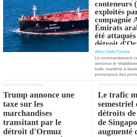
conteneurs
exploités pa
compagnie
Émirats ara
été attaqués
détroit d'O
Abou Dabi/Tampa
Le commandement cen
annonce le rétabliss
trafic maritime à dest
provenance des ports 
TRANSPORT MARITIME
TRANSPORT MARITIM
Trump annonce une
Le trafic 
taxe sur les
semestriel 
marchandises
détroits d
transitant par le
de Singapo
détroit d'Ormuz
augmenté 