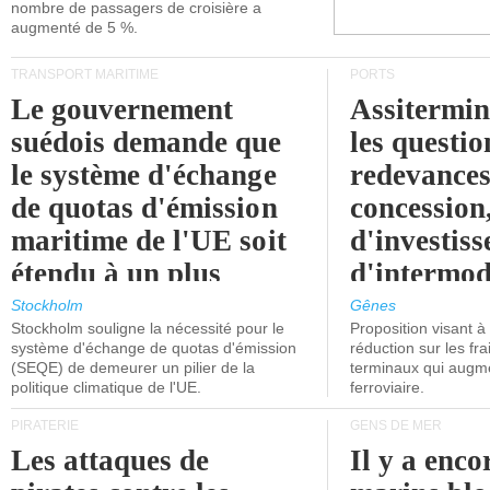
nombre de passagers de croisière a
augmenté de 5 %.
TRANSPORT MARITIME
PORTS
Le gouvernement
Assitermin
suédois demande que
les questio
le système d'échange
redevances
de quotas d'émission
concession
maritime de l'UE soit
d'investiss
étendu à un plus
d'intermod
grand nombre de
l'attention
Stockholm
Gênes
Stockholm souligne la nécessité pour le
Proposition visant 
navires.
politiciens.
système d'échange de quotas d'émission
réduction sur les fr
(SEQE) de demeurer un pilier de la
terminaux qui augmen
politique climatique de l'UE.
ferroviaire.
PIRATERIE
GENS DE MER
Les attaques de
Il y a enco