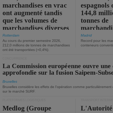
marchandises en vrac
espagnols o
ont augmenté tandis
144,8 mill
que les volumes de
tonnes de
marchandises diverses
marchandi
ont diminué.
(+2,9%).
Rotterdam
Madrid
Au cours du premier semestre 2026,
Record pour les ma
212,0 millions de tonnes de marchandises
conteneurs convent
ont été transportées (+0,4%).
CONCURRENCE
La Commission européenne ouvre une 
approfondie sur la fusion Saipem-Subs
Bruxelles
Bruxelles considère les effets de l'opération comme particulièrement
sur le marché SURF.
PLATEFORMES LOGISTIQUES
TRANSPORT INTERM
Medlog (Groupe
L'Autorité