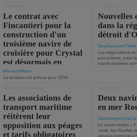
CROISIÈRES
ACCIDENTS
Le contrat avec
Nouvelles 
Fincantieri pour la
dans la ré
construction d'un
détroit d'
troisième navire de
Southampton/Téhér
croisière pour Crystal
Les négociations en
poursuivent, mais l
est désormais en
transit maritime sem
vigueur.
Monaco/Miami
La livraison est prévue pour 2034.
TRANSPORT MARITIME
ACCIDENTS
Les associations de
Deux navir
transport maritime
en mer Ro
réitèrent leur
Southampton/San'a
opposition aux péages
Le navire indien « F
coulé, les Houthis 
et tarifs obligatoires
attaque contre le «