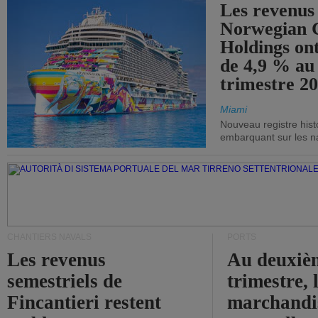
Les revenus
Norwegian C
Holdings on
de 4,9 % au
trimestre 20
Miami
Nouveau registre his
embarquant sur les nav
CHANTIERS NAVALS
PORTS
Les revenus
Au deuxiè
semestriels de
trimestre, 
Fincantieri restent
marchandis