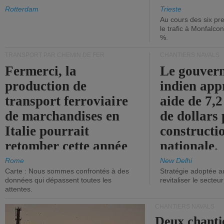
les ports.
diminue.
Rotterdam
Trieste
Au cours des six pr
le trafic à Monfalco
%.
TRANSPORT PAR CHEMIN DE FER
CHANTIERS NAVALS
Fermerci, la
Le gouver
production de
indien app
transport ferroviaire
aide de 7,2
de marchandises en
de dollars 
Italie pourrait
constructi
retomber cette année
nationale.
aux niveaux de 2015.
Rome
New Delhi
Carte : Nous sommes confrontés à des
Stratégie adoptée a
données qui dépassent toutes les
revitaliser le secteur
attentes.
CHANTIERS NAVALS
Deux chanti