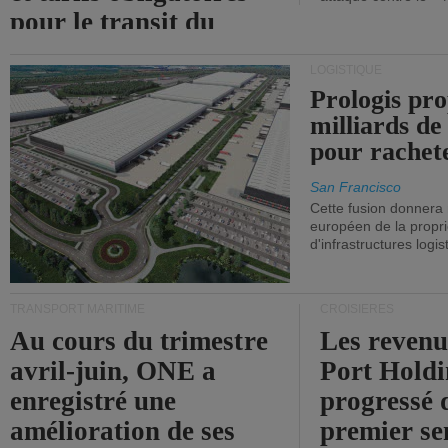
pour le transit du
détroit d'Ormuz.
LOGISTIQUE
Prologis pro
milliards de
pour rachet
San Francisco
Cette fusion donnera
européen de la propri
d'infrastructures logis
TRANSPORT MARITIME
CROISIÈRES
Au cours du trimestre
Les revenu
avril-juin, ONE a
Port Holdi
enregistré une
progressé 
amélioration de ses
premier se