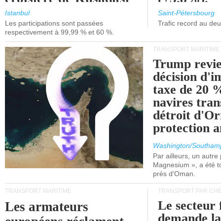
et de Lisbonne.
Istanbul
Saint-Pétersbourg
Les participations sont passées
Trafic record au de
respectivement à 99,99 % et 60 %.
TRANSPORT MARITIME
Trump revie
décision d'
taxe de 20 %
navires tran
détroit d'O
protection 
Washington/Southam
Par ailleurs, un autre p
Magnesium », a été t
près d'Oman.
TRANSPORT MARITIME
TRANSPORT PAR CHE
Le secteur 
Les armateurs
demande l