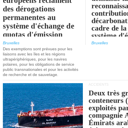
européens réclament
reconnaissa
des dérogations
contributio
permanentes au
décarbonat
système d'échange de
cadre de la
quotas d'émission
système d'
maritimes de l'UE
quotas d'ém
Bruxelles
Bruxelles
l'UE (SEQ
Des exemptions sont prévues pour les
après 2030.
liaisons avec les îles et les régions
ultrapériphériques, pour les navires
polaires, pour les obligations de service
public transnationales et pour les activités
de recherche et de sauvetage.
ACCIDENTS
Deux très g
conteneurs
exploités pa
compagnie
Émirats ara