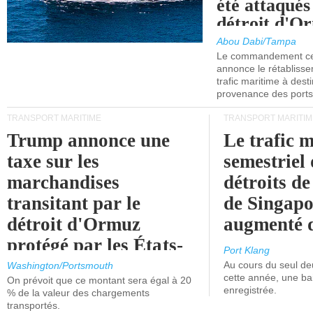
été attaqués
détroit d'O
Abou Dabi/Tampa
Le commandement cen
annonce le rétabliss
trafic maritime à dest
provenance des ports 
TRANSPORT MARITIME
TRANSPORT MARITIM
Trump annonce une
Le trafic 
taxe sur les
semestriel 
marchandises
détroits d
transitant par le
de Singapo
détroit d'Ormuz
augmenté 
protégé par les États-
Port Klang
Unis.
Au cours du seul de
Washington/Portsmouth
cette année, une ba
On prévoit que ce montant sera égal à 20
enregistrée.
% de la valeur des chargements
transportés.