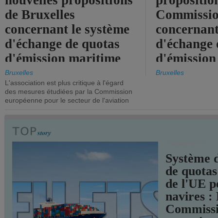
nouvelles propositions
propositio
de Bruxelles
Commissi
concernant le système
concernant
d'échange de quotas
d'échange 
d'émission maritime
d'émission
de l'UE.
timide, alo
Bruxelles
Bruxelles
L'association est plus critique à l'égard
mesures pl
des mesures étudiées par la Commission
courageuse
européenne pour le secteur de l'aviation
attendues.
TRANSPORTS
Système 
de quotas
de l'UE p
navires :
Commiss