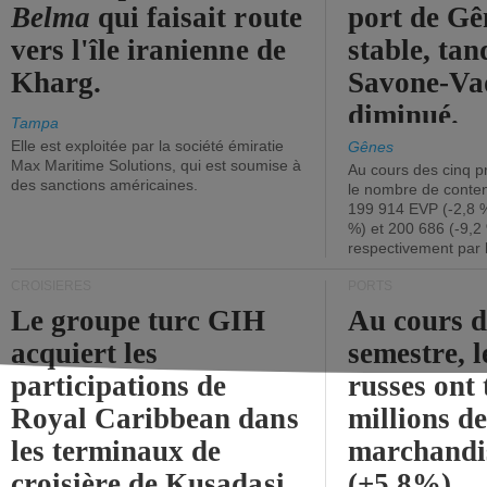
Belma
qui faisait route
port de Gên
vers l'île iranienne de
stable, tan
Kharg.
Savone-Vad
diminué.
Tampa
Elle est exploitée par la société émiratie
Gênes
Max Maritime Solutions, qui est soumise à
Au cours des cinq p
des sanctions américaines.
le nombre de conten
199 914 EVP (-2,8 %
%) et 200 686 (-9,2 
respectivement par 
CROISIÈRES
PORTS
Le groupe turc GIH
Au cours 
acquiert les
semestre, l
participations de
russes ont 
Royal Caribbean dans
millions d
les terminaux de
marchandi
croisière de Kusadasi
(+5,8%).