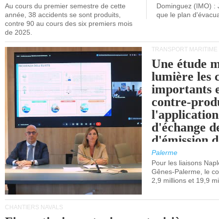
Au cours du premier semestre de cette
Dominguez (IMO) : 
année, 38 accidents se sont produits,
que le plan d'évacua
contre 90 au cours des six premiers mois
de 2025.
TRANSPORT MARITIME
Une étude m
lumière les 
importants e
contre-produ
l'applicatio
d'échange d
d'émission d
(SEQE-UE) a
Palerme
maritimes av
Pour les liaisons Nap
Gênes-Palerme, le coû
occidentale.
2,9 millions et 19,9 mi
CHANTIERS NAVALS