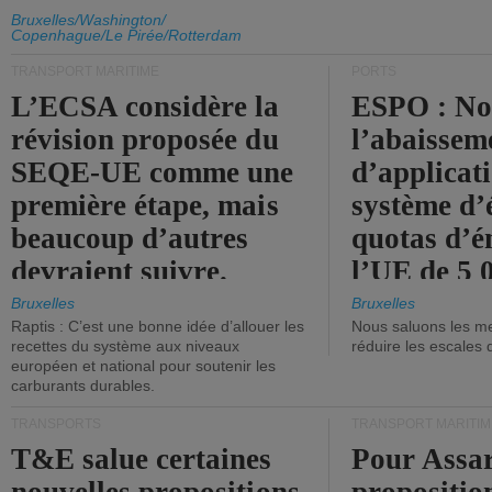
d'émission de l'UE.
Bruxelles/Washington/
Copenhague/Le Pirée/Rotterdam
TRANSPORT MARITIME
PORTS
L’ECSA considère la
ESPO : No
révision proposée du
l’abaissem
SEQE-UE comme une
d’applicat
première étape, mais
système d’
beaucoup d’autres
quotas d’é
devraient suivre.
l’UE de 5 
tonneaux d
Bruxelles
Bruxelles
Raptis : C’est une bonne idée d’allouer les
Nous saluons les me
brute.
recettes du système aux niveaux
réduire les escales 
européen et national pour soutenir les
carburants durables.
TRANSPORTS
TRANSPORT MARITIM
T&E salue certaines
Pour Assar