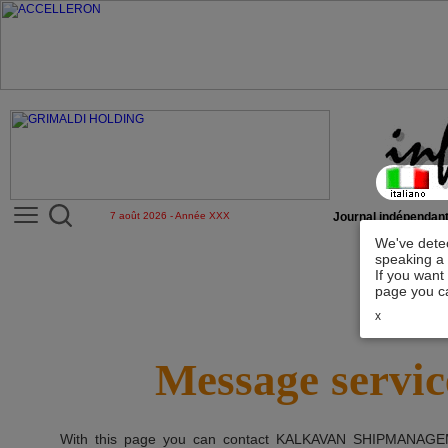
7 août 2026 - Année XXX
Journal indépendant
We've detec
speaking a 
If you want
page you ca
x
Message servic
With this page you can contact
KALKAVAN SHIPMANAG