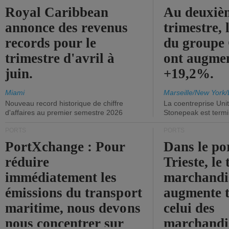
Royal Caribbean
Au deuxiè
annonce des revenus
trimestre, 
records pour le
du group
trimestre d'avril à
ont augme
juin.
+19,2%.
Miami
Marseille/New York/
Nouveau record historique de chiffre
La coentreprise Uni
d'affaires au premier semestre 2026
Stonepeak est term
PORTS
PORTS
PortXchange : Pour
Dans le po
réduire
Trieste, le 
immédiatement les
marchandis
émissions du transport
augmente t
maritime, nous devons
celui des
nous concentrer sur
marchandis