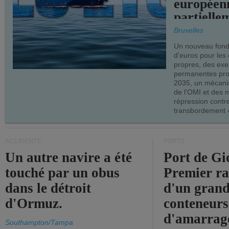
européen
partielle
demandes
Bruxelles
armateur
Un nouveau fonds
d'euros pour les
propres, des ex
permanentes pro
2035, un mécani
de l'OMI et des 
répression contre
transbordement «
ACCIDENTS
PORTS
Un autre navire a été
Port de Gi
touché par un obus
Premier r
dans le détroit
d'un grand
d'Ormuz.
conteneurs
d'amarrage
Southampton/Tampa