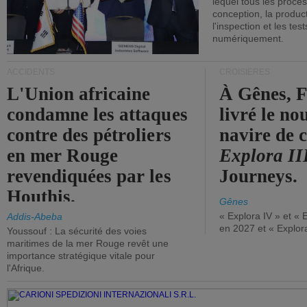
lequel tous les proces
conception, la producti
l'inspection et les tes
numériquement.
ACCIDENTS
CROISIÈRES
L'Union africaine
À Gênes, F
condamne les attaques
livré le n
contre des pétroliers
navire de c
en mer Rouge
Explora II
revendiquées par les
Journeys.
Houthis.
Gênes
« Explora IV » et « 
Addis-Abeba
en 2027 et « Explor
Youssouf : La sécurité des voies
maritimes de la mer Rouge revêt une
importance stratégique vitale pour
l'Afrique.