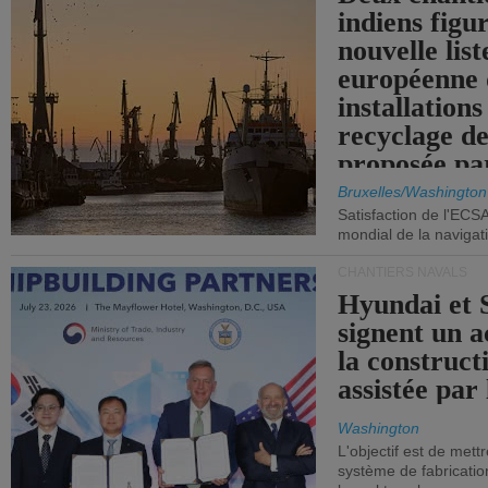
indiens figu
nouvelle list
européenne 
installations
recyclage de
proposée pa
Commission
Bruxelles/Washington
Satisfaction de l'ECS
mondial de la navigat
CHANTIERS NAVALS
Hyundai et 
signent un 
la construct
assistée par 
Washington
L'objectif est de mett
système de fabricati