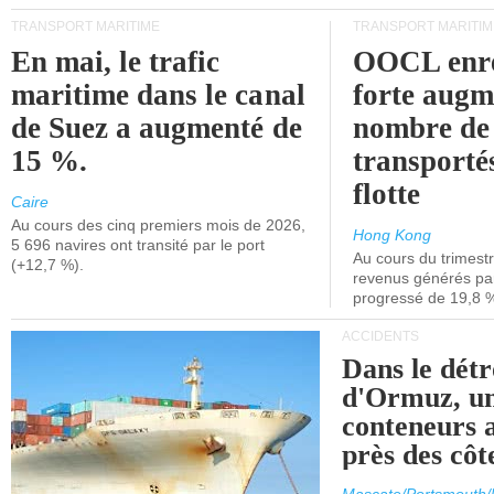
TRANSPORT MARITIME
TRANSPORT MARITIM
En mai, le trafic
OOCL enre
maritime dans le canal
forte augm
de Suez a augmenté de
nombre de
15 %.
transporté
flotte
Caire
Au cours des cinq premiers mois de 2026,
Hong Kong
5 696 navires ont transité par le port
Au cours du trimestre
(+12,7 %).
revenus générés par 
progressé de 19,8 
ACCIDENTS
Dans le détr
d'Ormuz, un
conteneurs a
près des cô