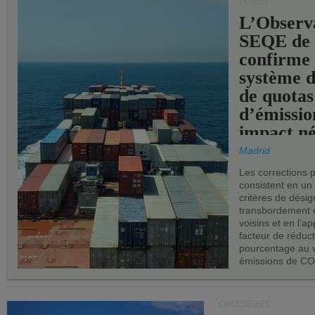
PORTS
L’Observ
SEQE de 
confirme 
système 
de quotas
d’émissio
impact né
les ports 
Madrid
Les corrections 
consistent en un
critères de désig
transbordement 
voisins et en l'ap
facteur de réduc
pourcentage au 
émissions de CO
CROISIÈRES