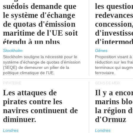
suédois demande que
les questio
le système d'échange
redevances
de quotas d'émission
concession
maritime de l'UE soit
d'investiss
étendu à un plus
d'intermod
grand nombre de
l'attention
Stockholm
Gênes
Stockholm souligne la nécessité pour le
Proposition visant 
navires.
politiciens.
système d'échange de quotas d'émission
réduction sur les fr
(SEQE) de demeurer un pilier de la
terminaux qui augmen
politique climatique de l'UE.
ferroviaire.
PIRATERIE
GENS DE MER
Les attaques de
Il y a enco
pirates contre les
marins blo
navires continuent de
la région d
diminuer.
d'Ormuz
Londres
Londres