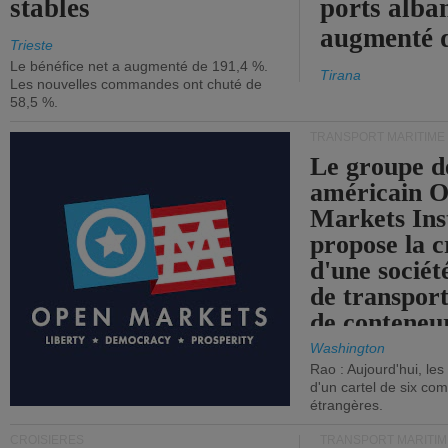
stables
ports alba
augmenté 
Trieste
Le bénéfice net a augmenté de 191,4 %.
Tirana
Les nouvelles commandes ont chuté de
58,5 %.
TRANSPORT MARITIME
Le groupe d
américain 
Markets Ins
propose la c
d'une sociét
de transpor
de conteneu
Washington
Rao : Aujourd'hui, le
d'un cartel de six co
étrangères.
CROISIÈRES
TRANSPORT MARITIM