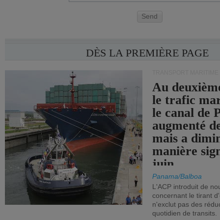
Send
DÈS LA PREMIÈRE PAGE
TRANSPORT MARITIME
Au deuxième
le trafic ma
le canal de
augmenté de
mais a dimi
manière sign
juin.
Panama/Balboa
L'ACP introduit de nou
concernant le tirant d
n'exclut pas des réd
quotidien de transits.