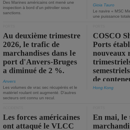
Des Marines américains ont mené une
Gioia Tauro
inspection à bord d'un pétrolier sous
Le navire « MSC Mir
sanctions.
une puissance total
PORTS
PORTS
Au deuxième trimestre
COSCO Sh
2026, le trafic de
Ports établ
marchandises dans le
nouveaux 
port d'Anvers-Bruges
trimestriel
a diminué de 2 %.
semestriels
de contene
Anvers
Les volumes de vrac sec récupérés et le
Hong Kong
matériel roulant ont augmenté. D'autres
secteurs ont connu un recul.
ACCIDENTS
PORTS
Les forces américaines
En mai, le 
ont attaqué le VLCC
marchandis