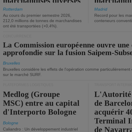
marchandises diverses
marchandi
ont diminué.
(+2,9%).
Rotterdam
Madrid
Au cours du premier semestre 2026,
Record pour les ma
212,0 millions de tonnes de marchandises
conteneurs convent
ont été transportées (+0,4%).
CONCURRENCE
La Commission européenne ouvre une 
approfondie sur la fusion Saipem-Subs
Bruxelles
Bruxelles considère les effets de l'opération comme particulièrement
sur le marché SURF.
PLATEFORMES LOGISTIQUES
TRANSPORT INTERM
Medlog (Groupe
L'Autorité
MSC) entre au capital
de Barcelo
d'Interporto Bologne
acquérir 
Terminal 
Bologne
de Navarr
Caliandro : Un développement industriel