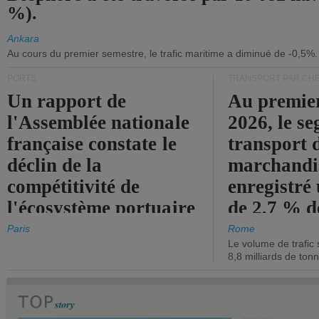
%).
Ankara
Au cours du premier semestre, le trafic maritime a diminué de -0,5%.
PORTS
TRANSPORT PAR CHE
Un rapport de
Au premie
l'Assemblée nationale
2026, le s
française constate le
transport 
déclin de la
marchandis
compétitivité de
enregistré
l'écosystème portuaire
de 2,7 % d
de l'État.
chiffre d'a
Paris
Rome
Le volume de trafic 
opérationn
8,8 milliards de ton