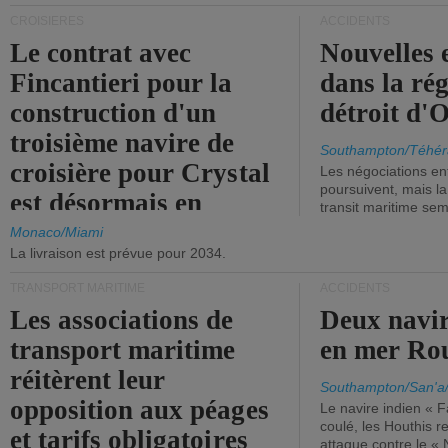
CROISIÈRES
ACCIDENTS
Le contrat avec
Nouvelles 
Fincantieri pour la
dans la ré
construction d'un
détroit d'
troisième navire de
Southampton/Téhér
croisière pour Crystal
Les négociations en
poursuivent, mais l
est désormais en
transit maritime sem
vigueur.
Monaco/Miami
La livraison est prévue pour 2034.
TRANSPORT MARITIME
ACCIDENTS
Les associations de
Deux navir
transport maritime
en mer Ro
réitèrent leur
Southampton/San'a
opposition aux péages
Le navire indien « F
coulé, les Houthis 
et tarifs obligatoires
attaque contre le «