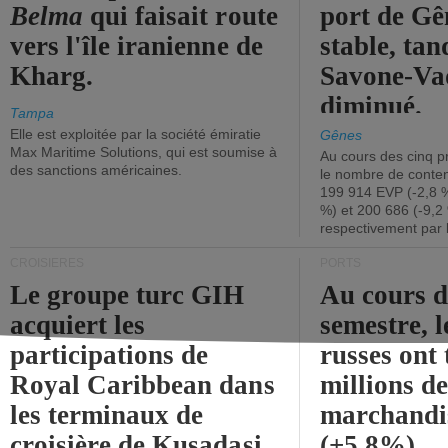
Belma
qui faisait route
port de Gên
vers l'île iranienne de
stable, tan
Kharg.
Savone-Vad
diminué.
Tampa
Elle est exploitée par la société émiratie
Gênes
Max Maritime Solutions, qui est soumise à
Au cours des cinq p
des sanctions américaines.
le nombre de conten
199 914 EVP (-2,8 %
%) et 200 686 (-9,2 
respectivement par 
CROISIÈRES
PORTS
Le groupe turc GIH
Au cours 
acquiert les
semestre, l
participations de
russes ont 
Royal Caribbean dans
millions d
les terminaux de
marchandi
croisière de Kusadasi
(+5,8%).