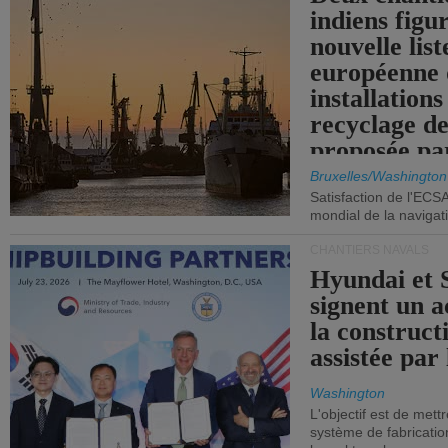
indiens figu
nouvelle list
européenne 
installations
recyclage de
proposée pa
Commission
Bruxelles/Washington
Satisfaction de l'ECS
mondial de la navigat
CHANTIERS NAVALS
Hyundai et 
signent un 
la construct
assistée par 
Washington
L'objectif est de mett
système de fabricati