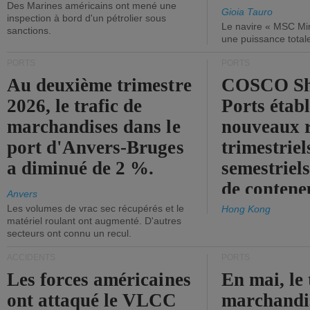
Des Marines américains ont mené une
Gioia Tauro
inspection à bord d'un pétrolier sous
Le navire « MSC Mir
sanctions.
une puissance total
PORTS
PORTS
Au deuxième trimestre
COSCO Sh
2026, le trafic de
Ports établ
marchandises dans le
nouveaux 
port d'Anvers-Bruges
trimestriel
a diminué de 2 %.
semestriels
de contene
Anvers
Les volumes de vrac sec récupérés et le
Hong Kong
matériel roulant ont augmenté. D'autres
secteurs ont connu un recul.
ACCIDENTS
PORTS
Les forces américaines
En mai, le 
ont attaqué le VLCC
marchandis