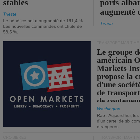
stables
ports alba
augmenté 
Trieste
Le bénéfice net a augmenté de 191,4 %.
Tirana
Les nouvelles commandes ont chuté de
58,5 %.
TRANSPORT MARITIME
Le groupe d
américain 
Markets Ins
propose la c
d'une sociét
de transpor
de conteneu
Washington
Rao : Aujourd'hui, le
d'un cartel de six co
étrangères.
CROISIÈRES
TRANSPORT MARITIM