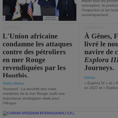
lequel tous les proces
conception, la producti
l'inspection et les tes
numériquement.
ACCIDENTS
CROISIÈRES
L'Union africaine
À Gênes, F
condamne les attaques
livré le n
contre des pétroliers
navire de c
en mer Rouge
Explora II
revendiquées par les
Journeys.
Houthis.
Gênes
« Explora IV » et « 
Addis-Abeba
en 2027 et « Explor
Youssouf : La sécurité des voies
maritimes de la mer Rouge revêt une
importance stratégique vitale pour
l'Afrique.