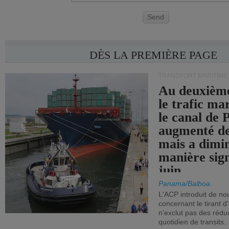
Send
DÈS LA PREMIÈRE PAGE
TRANSPORT MARITIME
Au deuxième
le trafic ma
le canal de
augmenté de
mais a dimi
manière sign
juin.
Panama/Balboa
L'ACP introduit de nou
concernant le tirant d
n'exclut pas des réd
quotidien de transits.