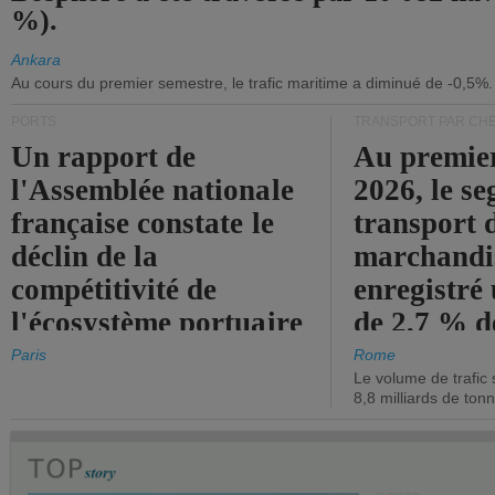
%).
Ankara
Au cours du premier semestre, le trafic maritime a diminué de -0,5%.
PORTS
TRANSPORT PAR CHE
Un rapport de
Au premie
l'Assemblée nationale
2026, le s
française constate le
transport 
déclin de la
marchandis
compétitivité de
enregistré
l'écosystème portuaire
de 2,7 % d
de l'État.
chiffre d'a
Paris
Rome
Le volume de trafic 
opérationn
8,8 milliards de ton