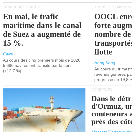
TRANSPORT MARITIME
TRANSPORT MARITIM
En mai, le trafic
OOCL enre
maritime dans le canal
forte augm
de Suez a augmenté de
nombre de
15 %.
transporté
flotte
Caire
Au cours des cinq premiers mois de 2026,
Hong Kong
5 696 navires ont transité par le port
Au cours du trimestre
(+12,7 %).
revenus générés par 
progressé de 19,8 
ACCIDENTS
Dans le détr
d'Ormuz, un
conteneurs a
près des cô