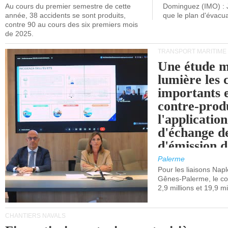
Au cours du premier semestre de cette
Dominguez (IMO) : 
année, 38 accidents se sont produits,
que le plan d'évacua
contre 90 au cours des six premiers mois
de 2025.
TRANSPORT MARITIME
Une étude m
lumière les 
importants e
contre-produ
l'applicatio
d'échange d
d'émission d
(SEQE-UE) a
Palerme
maritimes av
Pour les liaisons Nap
Gênes-Palerme, le coû
occidentale.
2,9 millions et 19,9 mi
CHANTIERS NAVALS