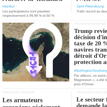
et de Lisbonne.
Istanbul
Saint-Pétersbourg
Les participations sont passées
Trafic record au de
respectivement à 99,99 % et 60 %.
TRANSPORT MARITIME
Trump revie
décision d'
taxe de 20 %
navires tran
détroit d'O
protection 
Washington/Southam
Par ailleurs, un autre p
Magnesium », a été t
près d'Oman.
TRANSPORT MARITIME
TRANSPORT PAR CHE
Le secteur 
Les armateurs
demande l