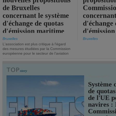
nouvelles propositions
propositio
de Bruxelles
Commissi
concernant le système
concernant
d'échange de quotas
d'échange 
d'émission maritime
d'émission
de l'UE.
timide, alo
Bruxelles
Bruxelles
L'association est plus critique à l'égard
mesures pl
des mesures étudiées par la Commission
courageuse
européenne pour le secteur de l'aviation
attendues.
TRANSPORTS
Système 
de quotas
de l'UE p
navires :
Commiss