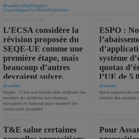
d'émission de l'UE.
Bruxelles/Washington/
Copenhague/Le Pirée/Rotterdam
TRANSPORT MARITIME
PORTS
L’ECSA considère la
ESPO : No
révision proposée du
l’abaissem
SEQE-UE comme une
d’applicat
première étape, mais
système d’
beaucoup d’autres
quotas d’é
devraient suivre.
l’UE de 5 
tonneaux d
Bruxelles
Bruxelles
Raptis : C’est une bonne idée d’allouer les
Nous saluons les me
brute.
recettes du système aux niveaux
réduire les escales 
européen et national pour soutenir les
carburants durables.
TRANSPORTS
TRANSPORT MARITIM
T&E salue certaines
Pour Assar