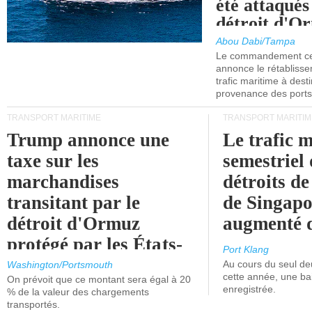
été attaqués
détroit d'O
Abou Dabi/Tampa
Le commandement cen
annonce le rétabliss
trafic maritime à dest
provenance des ports 
TRANSPORT MARITIME
TRANSPORT MARITIM
Trump annonce une
Le trafic 
taxe sur les
semestriel 
marchandises
détroits d
transitant par le
de Singapo
détroit d'Ormuz
augmenté 
protégé par les États-
Port Klang
Unis.
Au cours du seul de
Washington/Portsmouth
cette année, une ba
On prévoit que ce montant sera égal à 20
enregistrée.
% de la valeur des chargements
transportés.