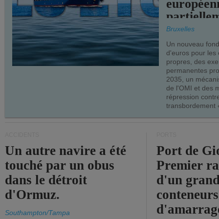
européen
partielle
demandes
Bruxelles
armateur
Un nouveau fonds
d'euros pour les
propres, des ex
permanentes pro
2035, un mécani
de l'OMI et des 
répression contre
transbordement «
ACCIDENTS
PORTS
Un autre navire a été
Port de Gi
touché par un obus
Premier r
dans le détroit
d'un grand
d'Ormuz.
conteneurs
d'amarrage
Southampton/Tampa