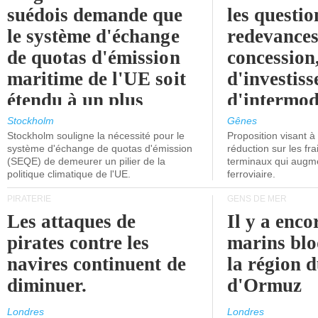
suédois demande que
les questio
le système d'échange
redevances
de quotas d'émission
concession
maritime de l'UE soit
d'investiss
étendu à un plus
d'intermod
grand nombre de
l'attention
Stockholm
Gênes
Stockholm souligne la nécessité pour le
Proposition visant 
navires.
politiciens.
système d'échange de quotas d'émission
réduction sur les fr
(SEQE) de demeurer un pilier de la
terminaux qui augmen
politique climatique de l'UE.
ferroviaire.
PIRATERIE
GENS DE MER
Les attaques de
Il y a enco
pirates contre les
marins blo
navires continuent de
la région d
diminuer.
d'Ormuz
Londres
Londres