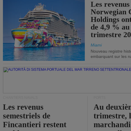
Les revenus
Norwegian C
Holdings on
de 4,9 % au
trimestre 20
Miami
Nouveau registre his
embarquant sur les nav
CHANTIERS NAVALS
PORTS
Les revenus
Au deuxiè
semestriels de
trimestre, 
Fincantieri restent
marchandis