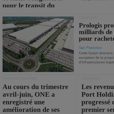
pour le transit du
détroit d'Ormuz.
LOGISTIQUE
Prologis pro
milliards de
pour rachet
San Francisco
Cette fusion donnera
européen de la propri
d'infrastructures logis
TRANSPORT MARITIME
CROISIÈRES
Au cours du trimestre
Les revenu
avril-juin, ONE a
Port Holdi
enregistré une
progressé 
amélioration de ses
premier se