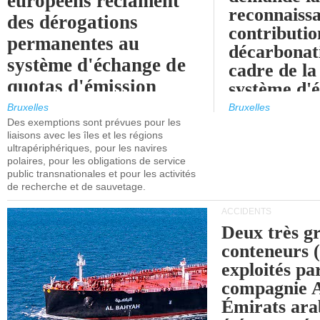
européens réclament
reconnaissa
des dérogations
contributio
permanentes au
décarbonat
système d'échange de
cadre de la
quotas d'émission
système d'
maritimes de l'UE
quotas d'ém
Bruxelles
Bruxelles
l'UE (SEQ
Des exemptions sont prévues pour les
après 2030.
liaisons avec les îles et les régions
ultrapériphériques, pour les navires
polaires, pour les obligations de service
public transnationales et pour les activités
de recherche et de sauvetage.
ACCIDENTS
Deux très g
conteneurs
exploités pa
compagnie
Émirats ara