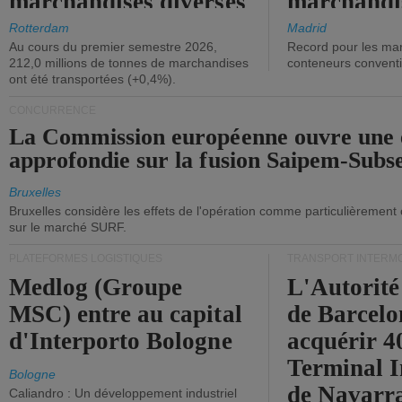
marchandises diverses
marchandi
ont diminué.
(+2,9%).
Rotterdam
Madrid
Au cours du premier semestre 2026,
Record pour les ma
212,0 millions de tonnes de marchandises
conteneurs convent
ont été transportées (+0,4%).
CONCURRENCE
La Commission européenne ouvre une 
approfondie sur la fusion Saipem-Subs
Bruxelles
Bruxelles considère les effets de l'opération comme particulièrement
sur le marché SURF.
PLATEFORMES LOGISTIQUES
TRANSPORT INTERM
Medlog (Groupe
L'Autorité
MSC) entre au capital
de Barcelo
d'Interporto Bologne
acquérir 
Terminal 
Bologne
de Navarr
Caliandro : Un développement industriel