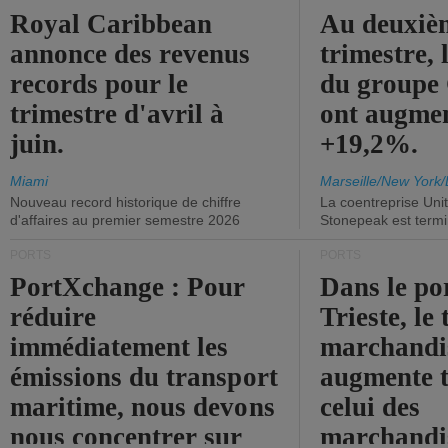
Royal Caribbean
Au deuxiè
annonce des revenus
trimestre, 
records pour le
du group
trimestre d'avril à
ont augme
juin.
+19,2%.
Miami
Marseille/New York/
Nouveau record historique de chiffre
La coentreprise Uni
d'affaires au premier semestre 2026
Stonepeak est term
PORTS
PORTS
PortXchange : Pour
Dans le po
réduire
Trieste, le 
immédiatement les
marchandis
émissions du transport
augmente t
maritime, nous devons
celui des
nous concentrer sur
marchandis