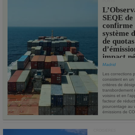
PORTS
L’Observ
SEQE de 
confirme 
système 
de quotas
d’émissio
impact né
les ports 
Madrid
Les corrections 
consistent en un
critères de désig
transbordement 
voisins et en l'ap
facteur de réduc
pourcentage au 
émissions de CO
CROISIÈRES