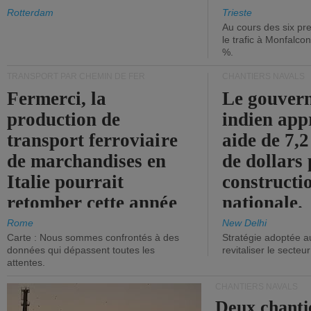
les ports.
diminue.
Rotterdam
Trieste
Au cours des six pr
le trafic à Monfalco
%.
TRANSPORT PAR CHEMIN DE FER
CHANTIERS NAVALS
Fermerci, la
Le gouver
production de
indien app
transport ferroviaire
aide de 7,2
de marchandises en
de dollars 
Italie pourrait
constructi
retomber cette année
nationale.
aux niveaux de 2015.
Rome
New Delhi
Carte : Nous sommes confrontés à des
Stratégie adoptée a
données qui dépassent toutes les
revitaliser le secteur
attentes.
CHANTIERS NAVALS
Deux chanti