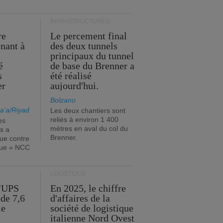
INFRASTRUCTURES
re
Le percement final
enant à
des deux tunnels
principaux du tunnel
é
de base du Brenner a
s
été réalisé
er
aujourd'hui.
Bolzano
a'a/Riyad
Les deux chantiers sont
reliés à environ 1 400
es
mètres en aval du col du
s a
Brenner.
que contre
ique « NCC
LOGISTIQUE
d'UPS
En 2025, le chiffre
de 7,6
d'affaires de la
me
société de logistique
italienne Nord Ovest