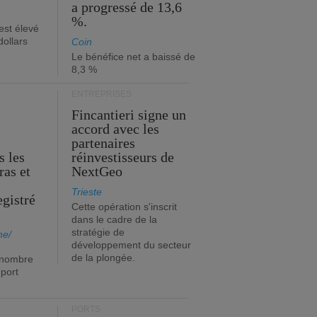
a progressé de 13,6
%.
est élevé
dollars
Coin
Le bénéfice net a baissé de
8,3 %
ENTREPRISES
Fincantieri signe un
accord avec les
partenaires
s les
réinvestisseurs de
ras et
NextGeo
Trieste
egistré
Cette opération s'inscrit
dans le cadre de la
stratégie de
ne/
développement du secteur
de la plongée.
 nombre
port
PORTS