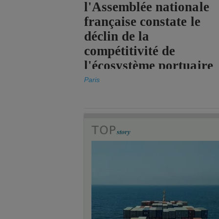
l'Assemblée nationale
française constate le
déclin de la
compétitivité de
l'écosystème portuaire
de l'État.
Paris