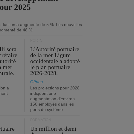
pour 2025
roduction a augmenté de 5 %. Les nouvelles
ugmenté de 48 %.
PORTS
li sera
L’Autorité portuaire
crétaire
de la mer Ligure
utorité
occidentale a adopté
la mer
le plan portuaire
trale.
2026-2028.
Gênes
ion a
Les projections pour 2028
ment
indiquent une
augmentation d'environ
150 employés dans les
ports du système
FORMATION
rtuaire
Un million et demi