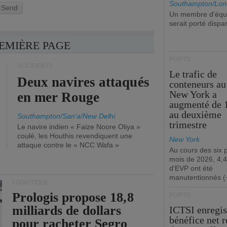
Southampton/Lon
Send
Un membre d'équ
serait porté dispa
REMIÈRE PAGE
PORTS
ACCIDENTS
Le trafic de
Deux navires attaqués
conteneurs au
New York a
en mer Rouge
augmenté de 
au deuxième
Southampton/San'a/New Delhi
trimestre
Le navire indien « Faize Noore Oliya »
coulé, les Houthis revendiquent une
New York
attaque contre le « NCC Wafa »
Au cours des six 
mois de 2026, 4,4
d'EVP ont été
manutentionnés (
LOGISTIQUE
Prologis propose 18,8
PORTS
milliards de dollars
ICTSI enregis
bénéfice net 
pour racheter Segro