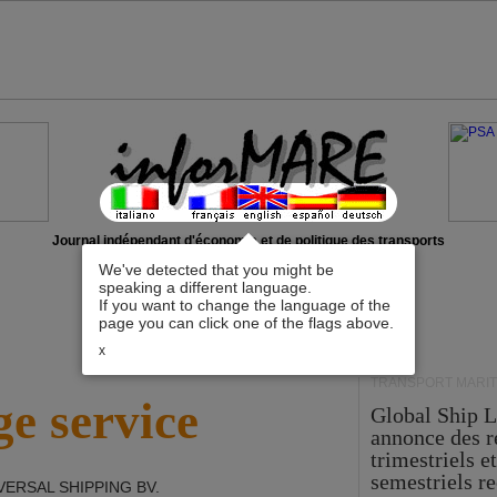
Journal indépendant d'économie et de politique des transports
We've detected that you might be
speaking a different language.
If you want to change the language of the
page you can click one of the flags above.
x
TRANSPORT MARIT
e service
Global Ship 
annonce des 
trimestriels e
semestriels re
VERSAL SHIPPING BV
.