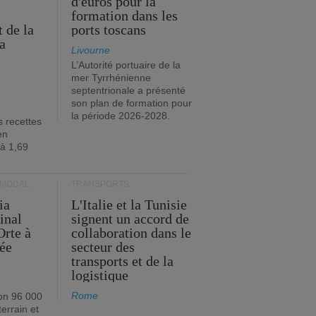
d'euros pour la
formation dans les
 de la
ports toscans
a
Livourne
L’Autorité portuaire de la
mer Tyrrhénienne
septentrionale a présenté
son plan de formation pour
la période 2026-2028.
s recettes
en
 à 1,69
RMODAL
TRANSPORTS
ia
L'Italie et la Tunisie
inal
signent un accord de
Orte à
collaboration dans le
née
secteur des
transports et de la
logistique
Rome
on 96 000
errain et