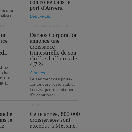
contrôlée dans le
port d'Anvers.
ûts a un
néfices
Dubaï/Kallo
IME
TRANSPORT MARITIME
 un
Danaos Corporation
vice
annonce une
s
croissance
edi.
trimestrielle de son
chiffre d'affaires de
4,7 %.
chia-
a les
Athènes
eliant
Le segment des porte-
jaïa.
conteneurs reste stable.
Les vraquiers continuent
d'y contribuer.
PORTS
ouché
Cette année, 800 000
ans le
croisiéristes sont
uz
attendus à Messine.