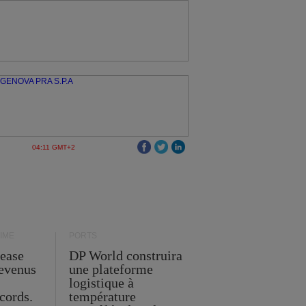
04:11 GMT+2
IME
PORTS
Lease
DP World construira
revenus
une plateforme
t
logistique à
cords.
température