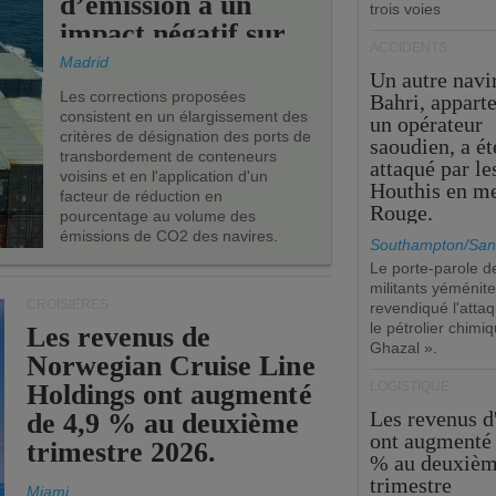
d’émission a un
trois voies
impact négatif sur
ACCIDENTS
les ports de l’UE.
Madrid
Un autre navi
Les corrections proposées
Bahri, appart
consistent en un élargissement des
un opérateur
critères de désignation des ports de
saoudien, a ét
transbordement de conteneurs
attaqué par le
voisins et en l'application d'un
Houthis en m
facteur de réduction en
Rouge.
pourcentage au volume des
émissions de CO2 des navires.
Southampton/San
Le porte-parole d
militants yéménite
CROISIÈRES
revendiqué l'atta
le pétrolier chim
Les revenus de
Ghazal ».
Norwegian Cruise Line
Holdings ont augmenté
LOGISTIQUE
Les revenus 
de 4,9 % au deuxième
ont augmenté 
trimestre 2026.
% au deuxiè
trimestre
Miami