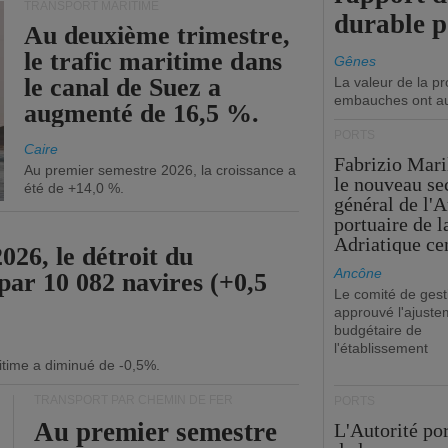
TRANSPORT MARITIME
durable 
Au deuxième trimestre,
le trafic maritime dans
Gênes
le canal de Suez a
La valeur de la p
embauches ont a
augmenté de 16,5 %.
PORTS
Caire
Fabrizio Maril
Au premier semestre 2026, la croissance a
le nouveau se
été de +14,0 %.
général de l'A
portuaire de 
Adriatique cen
26, le détroit du
Ancône
par 10 082 navires (+0,5
Le comité de gest
approuvé l'ajuste
budgétaire de
l'établissement
itime a diminué de -0,5%.
TRANSPORT PAR CHEMIN DE FER
PORTS
Au premier semestre
L'Autorité po