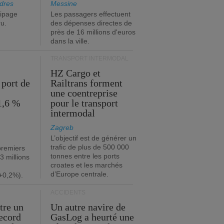
dres
Messine
ipage
Les passagers effectuent
ru.
des dépenses directes de
près de 16 millions d'euros
dans la ville.
TRANSPORT INTERMODAL
HZ Cargo et
 port de
Railtrans forment
une coentreprise
1,6 %
pour le transport
intermodal
Zagreb
L’objectif est de générer un
trafic de plus de 500 000
premiers
tonnes entre les ports
3 millions
croates et les marchés
d’Europe centrale.
+0,2%).
ACCIDENTS
tre un
Un autre navire de
record
GasLog a heurté une