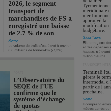
de la mer
2026, le segment
Tyrrhénienne
transport de
méridionale et
mer Ionienne 
marchandises de FS a
approuvé la
enregistré une baisse
modification
budgétaire.
de 2,7 % de son
Gioia Tauro
chiffre d'affaires
Rome
Elle enregistre de
Le volume de trafic s'est élevé à environ
opérationnel.
et des dépenses 
8,8 milliards de tonnes-km (-7,3%).
hausse, s'élevant
million d'euros.
TRANSPORT INTE
Terminali Ital
PORTS
gérera le term
L’Observatoire du
intermodal d'
SEQE de l’UE
partir de l'an
prochaine.
confirme que le
système d’échange
Rome
de quotas
Il comprend envir
mètres carrés de t