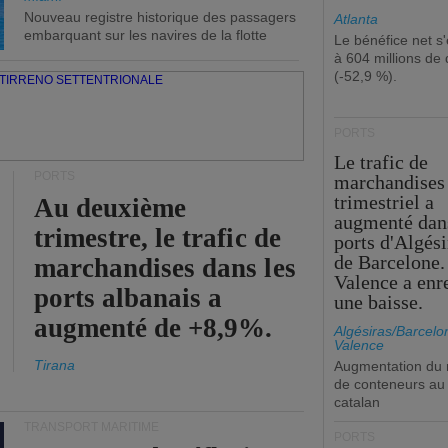
Nouveau registre historique des passagers
Atlanta
embarquant sur les navires de la flotte
Le bénéfice net s'
à 604 millions de 
(-52,9 %).
PORTS
Le trafic de
PORTS
marchandises
trimestriel a
Au deuxième
augmenté dan
trimestre, le trafic de
ports d'Algési
de Barcelone.
marchandises dans les
Valence a enr
ports albanais a
une baisse.
augmenté de +8,9%.
Algésiras/Barcelo
Valence
Tirana
Augmentation du
de conteneurs au 
catalan
TRANSPORT MARITIME
PORTS