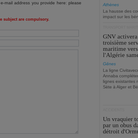
 e-mail address you provide here: please
Athènes
La hausse des co
impact sur les bé
e subject are compulsory.
TRANSPORT MARIT
GNV activera
troisième ser
maritime ver
l'Algérie sam
Gênes
La ligne Civitavec
Annaba compléter
lignes existantes r
Sète à Alger et Bé
ACCIDENTS
Un vraquier t
par un obus d
détroit d'Orm