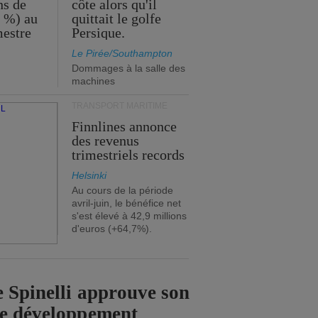
ns de
côte alors qu'il
2 %) au
quittait le golfe
mestre
Persique.
Le Pirée/Southampton
Dommages à la salle des
machines
TRANSPORT MARITIME
Finnlines annonce
des revenus
trimestriels records
Helsinki
Au cours de la période
avril-juin, le bénéfice net
s'est élevé à 42,9 millions
d'euros (+64,7%).
 Spinelli approuve son
de développement