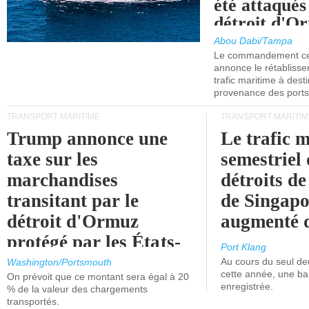
été attaqués
détroit d'O
Abou Dabi/Tampa
Le commandement cen
annonce le rétabliss
trafic maritime à dest
provenance des ports 
TRANSPORT MARITIME
TRANSPORT MARITIM
Trump annonce une
Le trafic 
taxe sur les
semestriel 
marchandises
détroits d
transitant par le
de Singapo
détroit d'Ormuz
augmenté 
protégé par les États-
Port Klang
Unis.
Au cours du seul de
Washington/Portsmouth
cette année, une ba
On prévoit que ce montant sera égal à 20
enregistrée.
% de la valeur des chargements
transportés.