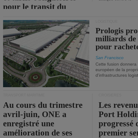
pour le transit du
détroit d'Ormuz.
LOGISTIQUE
Prologis pro
milliards de
pour rachet
San Francisco
Cette fusion donnera
européen de la propri
d'infrastructures logis
TRANSPORT MARITIME
CROISIÈRES
Au cours du trimestre
Les revenu
avril-juin, ONE a
Port Holdi
enregistré une
progressé 
amélioration de ses
premier se