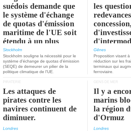
suédois demande que
les questio
le système d'échange
redevances
de quotas d'émission
concession
maritime de l'UE soit
d'investiss
étendu à un plus
d'intermod
grand nombre de
l'attention
Stockholm
Gênes
Stockholm souligne la nécessité pour le
Proposition visant 
navires.
politiciens.
système d'échange de quotas d'émission
réduction sur les fr
(SEQE) de demeurer un pilier de la
terminaux qui augmen
politique climatique de l'UE.
ferroviaire.
PIRATERIE
GENS DE MER
Les attaques de
Il y a enco
pirates contre les
marins blo
navires continuent de
la région d
diminuer.
d'Ormuz
Londres
Londres