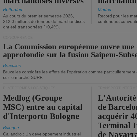
marchandises diverses
marchandi
ont diminué.
(+2,9%).
Rotterdam
Madrid
Au cours du premier semestre 2026,
Record pour les ma
212,0 millions de tonnes de marchandises
conteneurs convent
ont été transportées (+0,4%).
CONCURRENCE
La Commission européenne ouvre une 
approfondie sur la fusion Saipem-Subs
Bruxelles
Bruxelles considère les effets de l'opération comme particulièrement
sur le marché SURF.
PLATEFORMES LOGISTIQUES
TRANSPORT INTERM
Medlog (Groupe
L'Autorité
MSC) entre au capital
de Barcelo
d'Interporto Bologne
acquérir 
Terminal 
Bologne
de Navarr
Caliandro : Un développement industriel