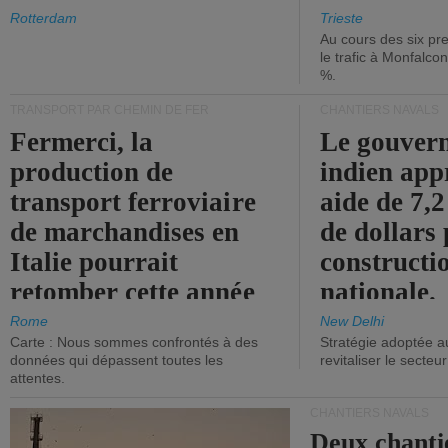
les ports.
diminue.
Rotterdam
Trieste
Au cours des six pr
le trafic à Monfalco
%.
TRANSPORT PAR CHEMIN DE FER
CHANTIERS NAVALS
Fermerci, la
Le gouver
production de
indien app
transport ferroviaire
aide de 7,2
de marchandises en
de dollars 
Italie pourrait
constructi
retomber cette année
nationale.
aux niveaux de 2015.
Rome
New Delhi
Carte : Nous sommes confrontés à des
Stratégie adoptée a
données qui dépassent toutes les
revitaliser le secteur
attentes.
CHANTIERS NAVALS
Deux chanti