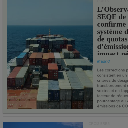
PORTS
L’Observ
SEQE de 
confirme 
système 
de quotas
d’émissio
impact né
les ports 
Madrid
Les corrections 
consistent en un
critères de désig
transbordement 
voisins et en l'ap
facteur de réduc
pourcentage au 
émissions de CO
CROISIÈRES