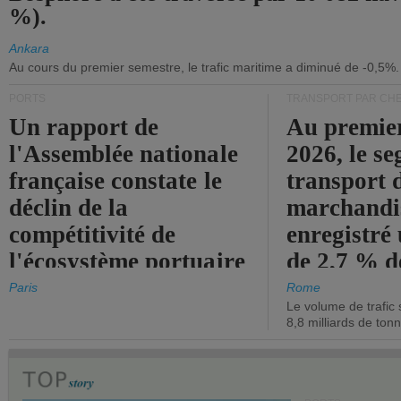
%).
Ankara
Au cours du premier semestre, le trafic maritime a diminué de -0,5%.
PORTS
TRANSPORT PAR CHE
Un rapport de
Au premie
l'Assemblée nationale
2026, le s
française constate le
transport 
déclin de la
marchandis
compétitivité de
enregistré
l'écosystème portuaire
de 2,7 % d
de l'État.
chiffre d'a
Paris
Rome
Le volume de trafic 
opérationn
8,8 milliards de ton