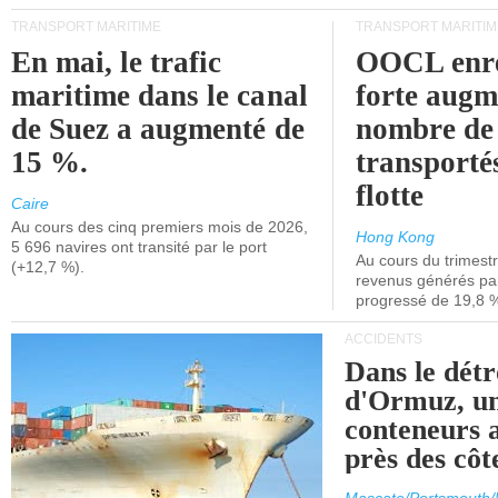
TRANSPORT MARITIME
TRANSPORT MARITIM
En mai, le trafic
OOCL enre
maritime dans le canal
forte augm
de Suez a augmenté de
nombre de
15 %.
transporté
flotte
Caire
Au cours des cinq premiers mois de 2026,
Hong Kong
5 696 navires ont transité par le port
Au cours du trimestre
(+12,7 %).
revenus générés par 
progressé de 19,8 
ACCIDENTS
Dans le détr
d'Ormuz, un
conteneurs a
près des cô