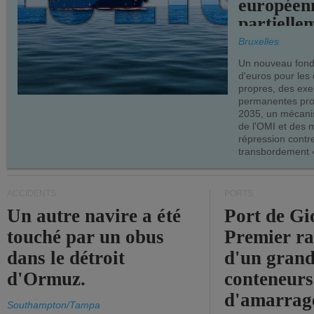
européen
partielle
demandes
Bruxelles
armateur
Un nouveau fonds
d'euros pour les
propres, des ex
permanentes pro
2035, un mécani
de l'OMI et des 
répression contre
transbordement «
ACCIDENTS
PORTS
Un autre navire a été
Port de Gi
touché par un obus
Premier r
dans le détroit
d'un grand
d'Ormuz.
conteneurs
d'amarrage
Southampton/Tampa