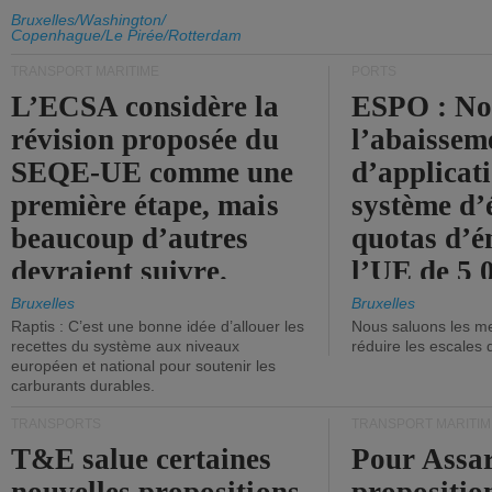
d'émission de l'UE.
Bruxelles/Washington/
Copenhague/Le Pirée/Rotterdam
TRANSPORT MARITIME
PORTS
L’ECSA considère la
ESPO : No
révision proposée du
l’abaissem
SEQE-UE comme une
d’applicat
première étape, mais
système d’
beaucoup d’autres
quotas d’é
devraient suivre.
l’UE de 5 
tonneaux d
Bruxelles
Bruxelles
Raptis : C’est une bonne idée d’allouer les
Nous saluons les me
brute.
recettes du système aux niveaux
réduire les escales 
européen et national pour soutenir les
carburants durables.
TRANSPORTS
TRANSPORT MARITIM
T&E salue certaines
Pour Assar