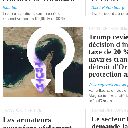
et de Lisbonne.
Istanbul
Saint-Pétersbourg
Les participations sont passées
Trafic record au de
respectivement à 99,99 % et 60 %.
TRANSPORT MARITIME
Trump revie
décision d'
taxe de 20 %
navires tran
détroit d'O
protection 
Washington/Southam
Par ailleurs, un autre p
Magnesium », a été t
près d'Oman.
TRANSPORT MARITIME
TRANSPORT PAR CHE
Le secteur 
Les armateurs
demande l