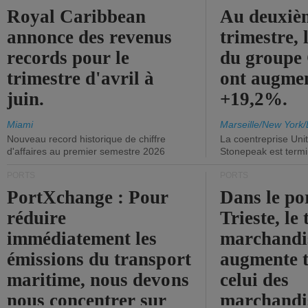
Royal Caribbean
Au deuxiè
annonce des revenus
trimestre, 
records pour le
du group
trimestre d'avril à
ont augme
juin.
+19,2%.
Miami
Marseille/New York/
Nouveau record historique de chiffre
La coentreprise Uni
d'affaires au premier semestre 2026
Stonepeak est term
PORTS
PORTS
PortXchange : Pour
Dans le po
réduire
Trieste, le 
immédiatement les
marchandis
émissions du transport
augmente t
maritime, nous devons
celui des
nous concentrer sur
marchandis