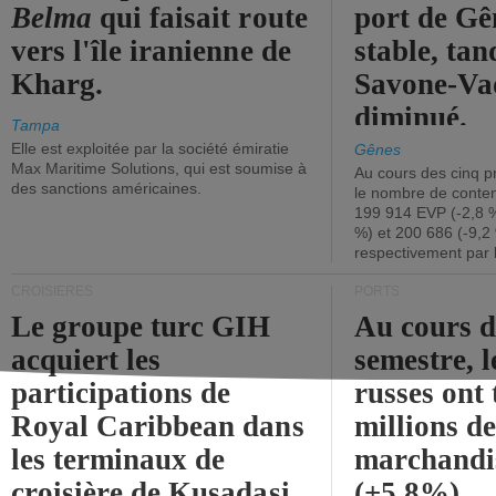
Belma
qui faisait route
port de Gên
vers l'île iranienne de
stable, tan
Kharg.
Savone-Vad
diminué.
Tampa
Elle est exploitée par la société émiratie
Gênes
Max Maritime Solutions, qui est soumise à
Au cours des cinq p
des sanctions américaines.
le nombre de conten
199 914 EVP (-2,8 %
%) et 200 686 (-9,2 
respectivement par 
CROISIÈRES
PORTS
Le groupe turc GIH
Au cours 
acquiert les
semestre, l
participations de
russes ont 
Royal Caribbean dans
millions d
les terminaux de
marchandi
croisière de Kusadasi
(+5,8%).