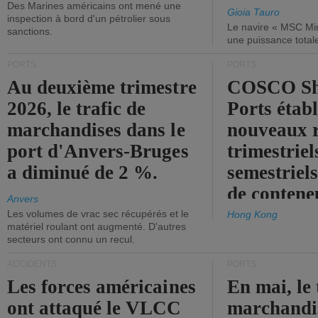
Des Marines américains ont mené une
Gioia Tauro
inspection à bord d'un pétrolier sous
Le navire « MSC Mir
sanctions.
une puissance total
PORTS
PORTS
Au deuxième trimestre
COSCO Sh
2026, le trafic de
Ports établ
marchandises dans le
nouveaux 
port d'Anvers-Bruges
trimestriel
a diminué de 2 %.
semestriels
de contene
Anvers
Les volumes de vrac sec récupérés et le
Hong Kong
matériel roulant ont augmenté. D'autres
secteurs ont connu un recul.
ACCIDENTS
PORTS
Les forces américaines
En mai, le 
ont attaqué le VLCC
marchandis