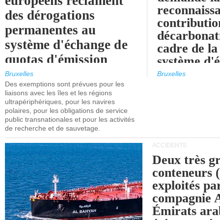
européens réclament
reconnaissa
des dérogations
contributio
permanentes au
décarbonat
système d'échange de
cadre de la
quotas d'émission
système d'
maritimes de l'UE
quotas d'ém
Bruxelles
Bruxelles
l'UE (SEQ
Des exemptions sont prévues pour les
après 2030.
liaisons avec les îles et les régions
ultrapériphériques, pour les navires
polaires, pour les obligations de service
public transnationales et pour les activités
de recherche et de sauvetage.
ACCIDENTS
Deux très g
conteneurs
exploités pa
compagnie
Émirats ara