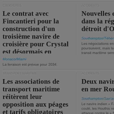
CROISIÈRES
ACCIDENTS
Le contrat avec
Nouvelles 
Fincantieri pour la
dans la ré
construction d'un
détroit d'
troisième navire de
Southampton/Téhér
croisière pour Crystal
Les négociations en
poursuivent, mais l
est désormais en
transit maritime sem
vigueur.
Monaco/Miami
La livraison est prévue pour 2034.
TRANSPORT MARITIME
ACCIDENTS
Les associations de
Deux navir
transport maritime
en mer Ro
réitèrent leur
Southampton/San'a
opposition aux péages
Le navire indien « F
coulé, les Houthis 
et tarifs obligatoires
attaque contre le «