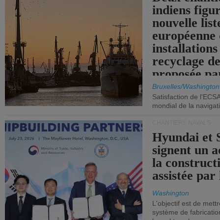
indiens figu
nouvelle list
européenne 
installations
recyclage de
proposée pa
Commission
Bruxelles/Washington
Satisfaction de l'ECS
mondial de la navigat
CHANTIERS NAVALS
Hyundai et 
signent un 
la construct
assistée par 
Washington
L'objectif est de mett
système de fabricati