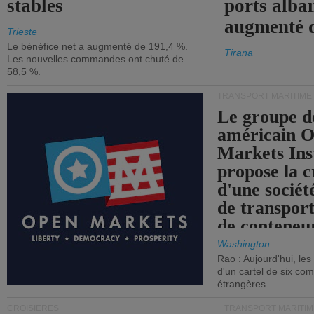
stables
ports alba
augmenté 
Trieste
Le bénéfice net a augmenté de 191,4 %.
Tirana
Les nouvelles commandes ont chuté de
58,5 %.
TRANSPORT MARITIME
Le groupe d
américain 
Markets Ins
propose la c
d'une sociét
de transpor
de conteneu
Washington
Rao : Aujourd'hui, le
d'un cartel de six co
étrangères.
CROISIÈRES
TRANSPORT MARITIM