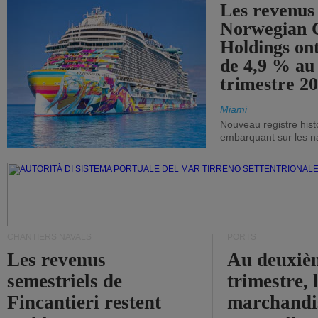
Les revenus
Norwegian C
Holdings on
de 4,9 % au
trimestre 20
Miami
Nouveau registre his
embarquant sur les nav
CHANTIERS NAVALS
PORTS
Les revenus
Au deuxiè
semestriels de
trimestre, 
Fincantieri restent
marchandis