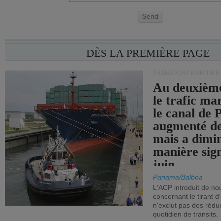
Send
DÈS LA PREMIÈRE PAGE
TRANSPORT MARITIME
Au deuxième
le trafic ma
le canal de
augmenté de
mais a dimi
manière sign
juin.
Panama/Balboa
L'ACP introduit de nou
concernant le tirant d
n'exclut pas des réd
quotidien de transits.