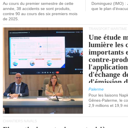
Au cours du premier semestre de cette
Dominguez (IMO) : 
année, 38 accidents se sont produits,
que le plan d'évacua
contre 90 au cours des six premiers mois
de 2025.
TRANSPORT MARITIME
Une étude m
lumière les 
importants e
contre-produ
l'applicatio
d'échange d
d'émission d
(SEQE-UE) a
Palerme
maritimes av
Pour les liaisons Nap
Gênes-Palerme, le coû
occidentale.
2,9 millions et 19,9 mi
CHANTIERS NAVALS