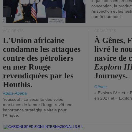
lequel tous les proces
conception, la producti
l'inspection et les tes
numériquement.
ACCIDENTS
CROISIÈRES
L'Union africaine
À Gênes, F
condamne les attaques
livré le n
contre des pétroliers
navire de c
en mer Rouge
Explora II
revendiquées par les
Journeys.
Houthis.
Gênes
« Explora IV » et « 
Addis-Abeba
en 2027 et « Explor
Youssouf : La sécurité des voies
maritimes de la mer Rouge revêt une
importance stratégique vitale pour
l'Afrique.