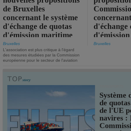
nouvelles propositions
propositio
de Bruxelles
Commissi
concernant le système
concernant
d'échange de quotas
d'échange 
d'émission maritime
d'émission
de l'UE.
timide, alo
Bruxelles
Bruxelles
L'association est plus critique à l'égard
mesures pl
des mesures étudiées par la Commission
courageuse
européenne pour le secteur de l'aviation
attendues.
TRANSPORTS
Système 
de quotas
de l'UE p
navires :
Commiss