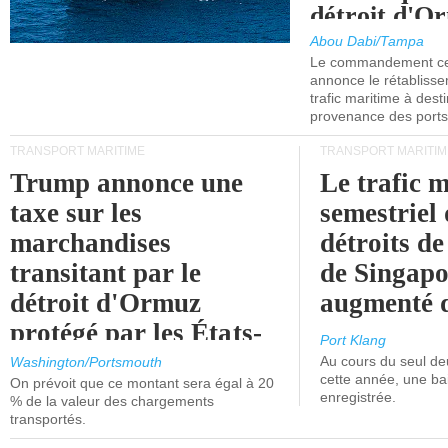
détroit d'O
Abou Dabi/Tampa
Le commandement cen
annonce le rétabliss
trafic maritime à dest
provenance des ports 
TRANSPORT MARITIME
TRANSPORT MARITIM
Trump annonce une
Le trafic 
taxe sur les
semestriel 
marchandises
détroits d
transitant par le
de Singapo
détroit d'Ormuz
augmenté 
protégé par les États-
Port Klang
Unis.
Au cours du seul de
Washington/Portsmouth
cette année, une ba
On prévoit que ce montant sera égal à 20
enregistrée.
% de la valeur des chargements
transportés.