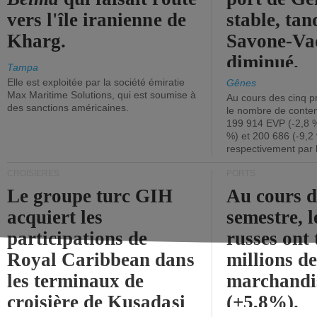
vers l'île iranienne de
stable, tan
Kharg.
Savone-Vad
diminué.
Tampa
Elle est exploitée par la société émiratie
Gênes
Max Maritime Solutions, qui est soumise à
Au cours des cinq p
des sanctions américaines.
le nombre de conten
199 914 EVP (-2,8 %
%) et 200 686 (-9,2 
respectivement par 
CROISIÈRES
PORTS
Le groupe turc GIH
Au cours 
acquiert les
semestre, l
participations de
russes ont 
Royal Caribbean dans
millions d
les terminaux de
marchandi
croisière de Kusadasi
(+5,8%).