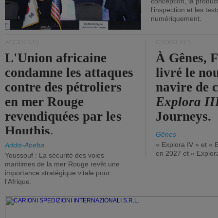
conception, la producti
l'inspection et les tes
numériquement.
ACCIDENTS
CROISIÈRES
L'Union africaine
À Gênes, F
condamne les attaques
livré le n
contre des pétroliers
navire de c
en mer Rouge
Explora II
revendiquées par les
Journeys.
Houthis.
Gênes
« Explora IV » et « 
Addis-Abeba
en 2027 et « Explor
Youssouf : La sécurité des voies
maritimes de la mer Rouge revêt une
importance stratégique vitale pour
l'Afrique.