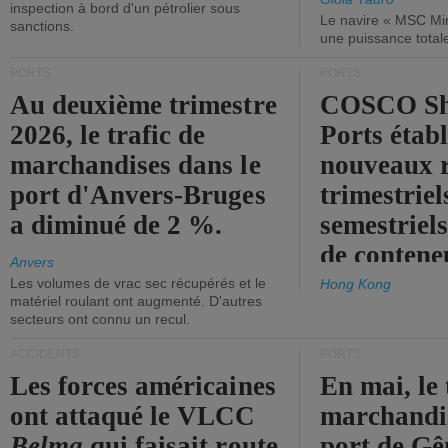
inspection à bord d'un pétrolier sous
Le navire « MSC Mir
sanctions.
une puissance total
PORTS
PORTS
Au deuxième trimestre
COSCO Sh
2026, le trafic de
Ports établ
marchandises dans le
nouveaux 
port d'Anvers-Bruges
trimestriel
a diminué de 2 %.
semestriels
de contene
Anvers
Les volumes de vrac sec récupérés et le
Hong Kong
matériel roulant ont augmenté. D'autres
secteurs ont connu un recul.
ACCIDENTS
PORTS
Les forces américaines
En mai, le 
ont attaqué le VLCC
marchandis
Belma
qui faisait route
port de Gên