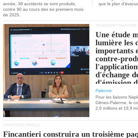
année, 38 accidents se sont produits,
que le plan d'évacua
contre 90 au cours des six premiers mois
de 2025.
TRANSPORT MARITIME
Une étude m
lumière les 
importants e
contre-produ
l'applicatio
d'échange d
d'émission d
(SEQE-UE) a
Palerme
maritimes av
Pour les liaisons Nap
Gênes-Palerme, le coû
occidentale.
2,9 millions et 19,9 mi
CHANTIERS NAVALS
Fincantieri construira un troisième pa