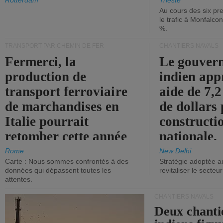
les ports.
diminue.
Rotterdam
Trieste
Au cours des six pr
le trafic à Monfalco
%.
TRANSPORT PAR CHEMIN DE FER
CHANTIERS NAVALS
Fermerci, la
Le gouver
production de
indien app
transport ferroviaire
aide de 7,2
de marchandises en
de dollars 
Italie pourrait
constructi
retomber cette année
nationale.
aux niveaux de 2015.
Rome
New Delhi
Carte : Nous sommes confrontés à des
Stratégie adoptée a
données qui dépassent toutes les
revitaliser le secteur
attentes.
CHANTIERS NAVALS
Deux chanti