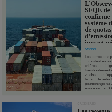
L’Observ
SEQE de 
confirme 
système 
de quotas
d’émissio
impact né
les ports 
Madrid
Les corrections 
consistent en un
critères de désig
transbordement 
voisins et en l'ap
facteur de réduc
pourcentage au 
émissions de CO
CROISIÈRES
Les revenus