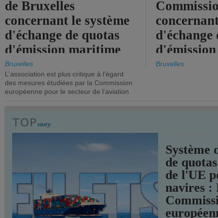
de Bruxelles
Commissi
concernant le système
concernant
d'échange de quotas
d'échange 
d'émission maritime
d'émission
de l'UE.
timide, alo
Bruxelles
Bruxelles
L'association est plus critique à l'égard
mesures pl
des mesures étudiées par la Commission
courageuse
européenne pour le secteur de l'aviation
attendues.
TRANSPORTS
Système 
de quotas
de l'UE p
navires :
Commiss
européen