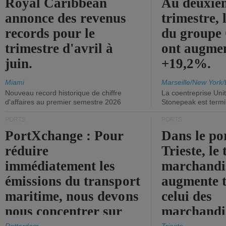
Royal Caribbean
Au deuxiè
annonce des revenus
trimestre, 
records pour le
du group
trimestre d'avril à
ont augme
juin.
+19,2%.
Miami
Marseille/New York/
Nouveau record historique de chiffre
La coentreprise Uni
d'affaires au premier semestre 2026
Stonepeak est term
PORTS
PORTS
PortXchange : Pour
Dans le po
réduire
Trieste, le 
immédiatement les
marchandis
émissions du transport
augmente t
maritime, nous devons
celui des
nous concentrer sur
marchandis