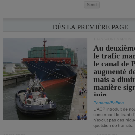
Send
DÈS LA PREMIÈRE PAGE
TRANSPORT MARITIME
Au deuxième
le trafic ma
le canal de
augmenté de
mais a dimi
manière sign
juin.
Panama/Balboa
L'ACP introduit de nou
concernant le tirant d
n'exclut pas des réd
quotidien de transits.