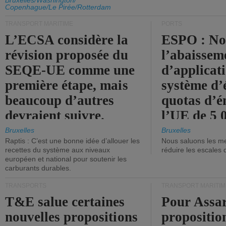
d'émission de l'UE.
Bruxelles/Washington/
Copenhague/Le Pirée/Rotterdam
TRANSPORT MARITIME
PORTS
L’ECSA considère la
ESPO : No
révision proposée du
l’abaissem
SEQE-UE comme une
d’applicat
première étape, mais
système d’
beaucoup d’autres
quotas d’é
devraient suivre.
l’UE de 5 
tonneaux d
Bruxelles
Bruxelles
Raptis : C’est une bonne idée d’allouer les
Nous saluons les me
brute.
recettes du système aux niveaux
réduire les escales 
européen et national pour soutenir les
carburants durables.
TRANSPORTS
TRANSPORT MARITIM
T&E salue certaines
Pour Assar
nouvelles propositions
propositio