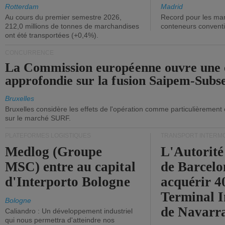
ont diminué.
(+2,9%).
Rotterdam
Madrid
Au cours du premier semestre 2026,
Record pour les ma
212,0 millions de tonnes de marchandises
conteneurs convent
ont été transportées (+0,4%).
CONCURRENCE
La Commission européenne ouvre une 
approfondie sur la fusion Saipem-Subs
Bruxelles
Bruxelles considère les effets de l'opération comme particulièrement
sur le marché SURF.
PLATEFORMES LOGISTIQUES
TRANSPORT INTERM
Medlog (Groupe
L'Autorité
MSC) entre au capital
de Barcelo
d'Interporto Bologne
acquérir 
Terminal 
Bologne
de Navarr
Caliandro : Un développement industriel
qui nous permettra d'atteindre nos