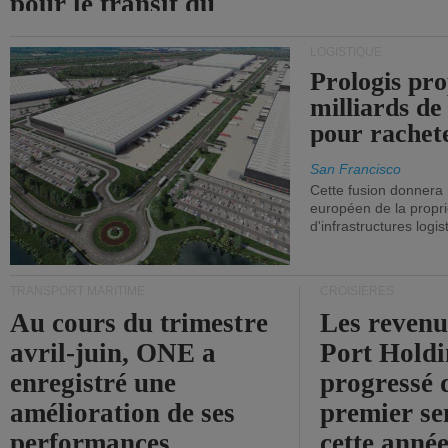
pour le transit du
détroit d'Ormuz.
LOGISTIQUE
Prologis pro
milliards de
pour rachet
San Francisco
Cette fusion donnera
européen de la propri
d'infrastructures logis
TRANSPORT MARITIME
CROISIÈRES
Au cours du trimestre
Les revenu
avril-juin, ONE a
Port Holdi
enregistré une
progressé 
amélioration de ses
premier se
performances
cette année