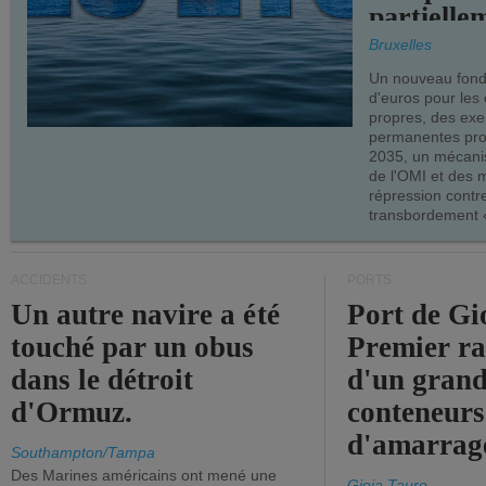
partielle
demandes
Bruxelles
armateur
Un nouveau fonds
d'euros pour les
propres, des ex
permanentes pro
2035, un mécani
de l'OMI et des 
répression contre
transbordement «
ACCIDENTS
PORTS
Un autre navire a été
Port de Gi
touché par un obus
Premier r
dans le détroit
d'un grand
d'Ormuz.
conteneurs
d'amarrage
Southampton/Tampa
Des Marines américains ont mené une
Gioia Tauro