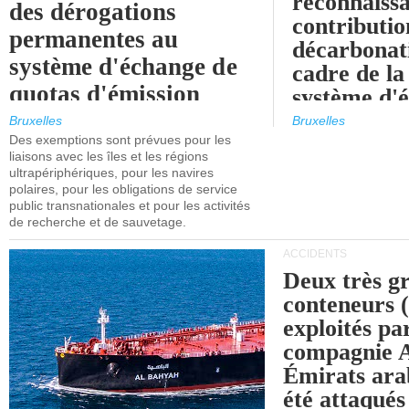
reconnaissa
des dérogations
contributio
permanentes au
décarbonat
système d'échange de
cadre de la
quotas d'émission
système d'
maritimes de l'UE
quotas d'ém
Bruxelles
Bruxelles
l'UE (SEQ
Des exemptions sont prévues pour les
après 2030.
liaisons avec les îles et les régions
ultrapériphériques, pour les navires
polaires, pour les obligations de service
public transnationales et pour les activités
de recherche et de sauvetage.
ACCIDENTS
Deux très g
conteneurs
exploités pa
compagnie
Émirats ara
été attaqués