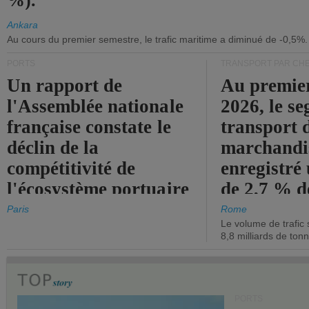
%).
Ankara
Au cours du premier semestre, le trafic maritime a diminué de -0,5%.
PORTS
TRANSPORT PAR CHE
Un rapport de
Au premie
l'Assemblée nationale
2026, le s
française constate le
transport 
déclin de la
marchandis
compétitivité de
enregistré
l'écosystème portuaire
de 2,7 % d
de l'État.
chiffre d'a
Paris
Rome
Le volume de trafic 
opérationn
8,8 milliards de ton
PORTS