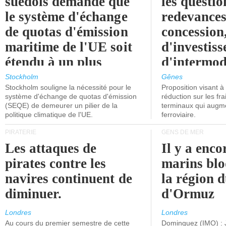
suédois demande que
les questio
le système d'échange
redevances
de quotas d'émission
concession
maritime de l'UE soit
d'investiss
étendu à un plus
d'intermod
grand nombre de
l'attention
Stockholm
Gênes
Stockholm souligne la nécessité pour le
Proposition visant 
navires.
politiciens.
système d'échange de quotas d'émission
réduction sur les fr
(SEQE) de demeurer un pilier de la
terminaux qui augmen
politique climatique de l'UE.
ferroviaire.
PIRATERIE
GENS DE MER
Les attaques de
Il y a enco
pirates contre les
marins blo
navires continuent de
la région d
diminuer.
d'Ormuz
Londres
Londres
Au cours du premier semestre de cette
Dominguez (IMO) : 