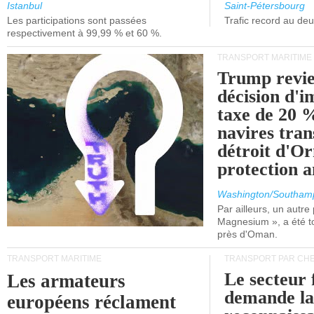
et de Lisbonne.
Istanbul
Saint-Pétersbourg
Les participations sont passées
Trafic record au de
respectivement à 99,99 % et 60 %.
TRANSPORT MARITIME
Trump revie
décision d'
taxe de 20 %
navires tran
détroit d'O
protection 
Washington/Southam
Par ailleurs, un autre p
Magnesium », a été t
près d'Oman.
TRANSPORT MARITIME
TRANSPORT PAR CHE
Le secteur 
Les armateurs
demande l
européens réclament