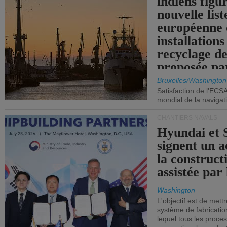
indiens figu
nouvelle list
européenne 
installations
recyclage de
proposée pa
Commission
Bruxelles/Washington
Satisfaction de l'ECS
mondial de la navigat
CHANTIERS NAVALS
Hyundai et 
signent un 
la construct
assistée par 
Washington
L'objectif est de mett
système de fabricati
lequel tous les proces