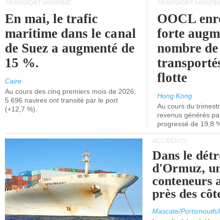
TRANSPORT MARITIME
TRANSPORT MARITIM
En mai, le trafic
OOCL enre
maritime dans le canal
forte augm
de Suez a augmenté de
nombre de
15 %.
transporté
flotte
Caire
Au cours des cinq premiers mois de 2026,
Hong Kong
5 696 navires ont transité par le port
Au cours du trimestre
(+12,7 %).
revenus générés par 
progressé de 19,8 
ACCIDENTS
Dans le détr
d'Ormuz, un
conteneurs a
près des cô
Mascate/Portsmouth