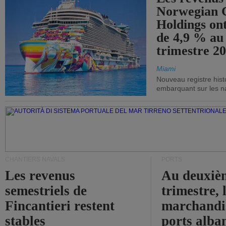
Norwegian C
Holdings on
de 4,9 % au
trimestre 20
Miami
Nouveau registre his
embarquant sur les nav
CHANTIERS NAVALS
PORTS
Les revenus
Au deuxiè
semestriels de
trimestre, 
Fincantieri restent
marchandis
stables
ports alba