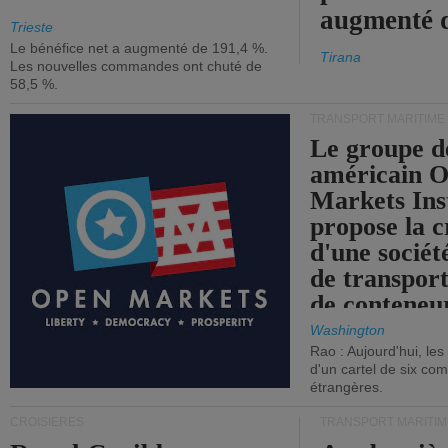
augmenté 
Trieste
Le bénéfice net a augmenté de 191,4 %.
Tirana
Les nouvelles commandes ont chuté de
58,5 %.
TRANSPORT MARITIME
Le groupe d
américain 
Markets Ins
propose la c
d'une sociét
de transpor
de conteneu
Washington
Rao : Aujourd'hui, le
d'un cartel de six co
étrangères.
CROISIÈRES
TRANSPORT MARITIM