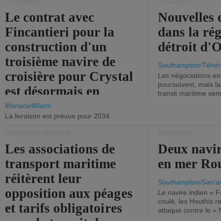
CROISIÈRES
ACCIDENTS
Le contrat avec
Nouvelles 
Fincantieri pour la
dans la ré
construction d'un
détroit d'
troisième navire de
Southampton/Téhér
croisière pour Crystal
Les négociations en
poursuivent, mais l
est désormais en
transit maritime sem
vigueur.
Monaco/Miami
La livraison est prévue pour 2034.
TRANSPORT MARITIME
ACCIDENTS
Les associations de
Deux navir
transport maritime
en mer Ro
réitèrent leur
Southampton/San'a
opposition aux péages
Le navire indien « F
coulé, les Houthis 
et tarifs obligatoires
attaque contre le «