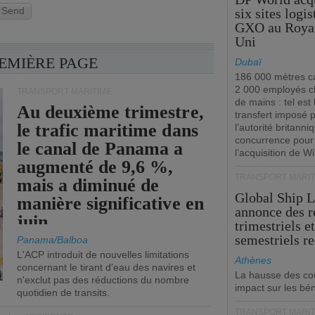
Send
six sites logi
GXO au Roya
Uni
REMIÈRE PAGE
Dubaï
186 000 mètres ca
2 000 employés 
TRANSPORT MARITIME
de mains : tel est 
Au deuxième trimestre,
transfert imposé 
le trafic maritime dans
l’autorité britanni
concurrence pour
le canal de Panama a
l’acquisition de W
augmenté de 9,6 %,
TRANSPORT MARIT
mais a diminué de
Global Ship 
manière significative en
annonce des 
juin.
trimestriels e
semestriels re
Panama/Balboa
L'ACP introduit de nouvelles limitations
Athènes
concernant le tirant d'eau des navires et
La hausse des co
n'exclut pas des réductions du nombre
impact sur les bé
quotidien de transits.
TRANSPORT MARIT