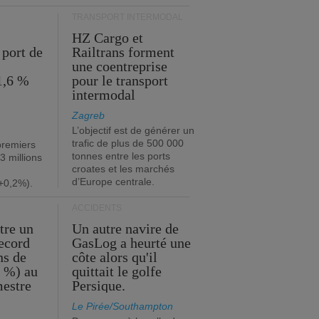
TRANSPORT INTERMODAL
HZ Cargo et
 port de
Railtrans forment
une coentreprise
1,6 %
pour le transport
intermodal
Zagreb
L’objectif est de générer un
trafic de plus de 500 000
premiers
tonnes entre les ports
3 millions
croates et les marchés
d’Europe centrale.
+0,2%).
ACCIDENTS
tre un
Un autre navire de
record
GasLog a heurté une
ns de
côte alors qu'il
2 %) au
quittait le golfe
mestre
Persique.
Le Pirée/Southampton