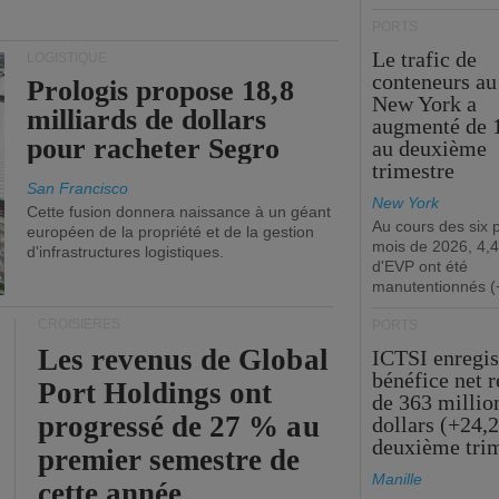
PORTS
Le trafic de
LOGISTIQUE
conteneurs au
Prologis propose 18,8
New York a
milliards de dollars
augmenté de 
pour racheter Segro
au deuxième
trimestre
San Francisco
New York
Cette fusion donnera naissance à un géant
Au cours des six 
européen de la propriété et de la gestion
mois de 2026, 4,4
d'infrastructures logistiques.
d'EVP ont été
manutentionnés (
CROISIÈRES
PORTS
Les revenus de Global
ICTSI enregis
bénéfice net 
Port Holdings ont
de 363 millio
progressé de 27 % au
dollars (+24,
deuxième tri
premier semestre de
Manille
cette année.