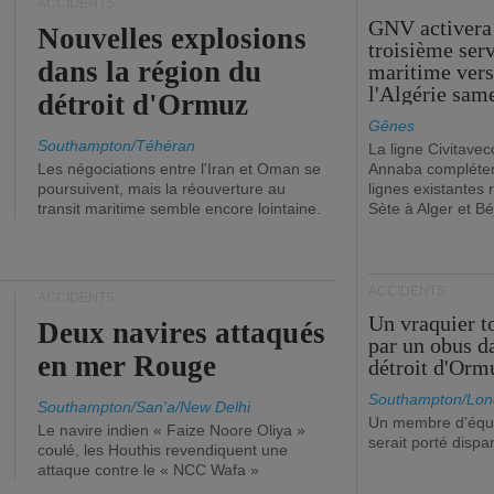
ACCIDENTS
GNV activera
Nouvelles explosions
troisième ser
dans la région du
maritime ver
l'Algérie sam
détroit d'Ormuz
Gênes
Southampton/Téhéran
La ligne Civitavec
Les négociations entre l'Iran et Oman se
Annaba compléter
poursuivent, mais la réouverture au
lignes existantes r
transit maritime semble encore lointaine.
Sète à Alger et Bé
ACCIDENTS
ACCIDENTS
Un vraquier t
Deux navires attaqués
par un obus d
en mer Rouge
détroit d'Orm
Southampton/Lon
Southampton/San'a/New Delhi
Un membre d'équ
Le navire indien « Faize Noore Oliya »
serait porté dispa
coulé, les Houthis revendiquent une
attaque contre le « NCC Wafa »