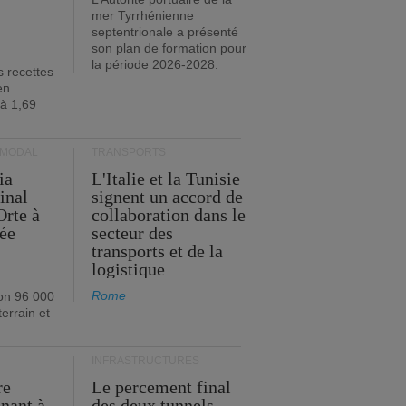
mer Tyrrhénienne
septentrionale a présenté
son plan de formation pour
la période 2026-2028.
s recettes
en
 à 1,69
RMODAL
TRANSPORTS
ia
L'Italie et la Tunisie
inal
signent un accord de
Orte à
collaboration dans le
née
secteur des
transports et de la
logistique
Rome
on 96 000
errain et
INFRASTRUCTURES
re
Le percement final
enant à
des deux tunnels