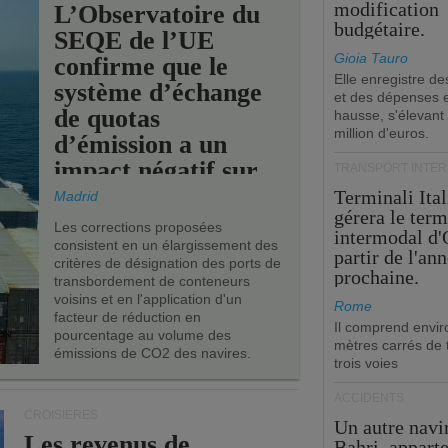
modification
L’Observatoire du
budgétaire.
SEQE de l’UE
Gioia Tauro
confirme que le
Elle enregistre de
système d’échange
et des dépenses 
de quotas
hausse, s'élevant
million d'euros.
d’émission a un
impact négatif sur
TRANSPORT INTE
les ports de l’UE.
Terminali Ital
Madrid
gérera le term
Les corrections proposées
intermodal d'
consistent en un élargissement des
partir de l'an
critères de désignation des ports de
prochaine.
transbordement de conteneurs
voisins et en l'application d'un
Rome
facteur de réduction en
Il comprend envir
pourcentage au volume des
mètres carrés de t
émissions de CO2 des navires.
trois voies
ACCIDENTS
CROISIÈRES
Un autre navi
Les revenus de
Bahri, appart