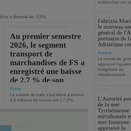
embauches ont a
PORTS
itime a diminué de -0,5%.
Fabrizio Maril
le nouveau se
TRANSPORT PAR CHEMIN DE FER
général de l'A
Au premier semestre
portuaire de 
2026, le segment
Adriatique cen
transport de
Ancône
Le comité de gest
marchandises de FS a
approuvé l'ajuste
enregistré une baisse
budgétaire de
l'établissement
de 2,7 % de son
chiffre d'affaires
Rome
PORTS
Le volume de trafic s'est élevé à environ
opérationnel.
L'Autorité po
8,8 milliards de tonnes-km (-7,3%).
de la mer
Tyrrhénienne
méridionale et
mer Ionienne 
PORTS
approuvé la