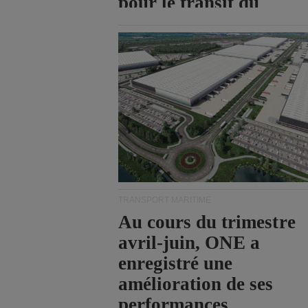
pour le transit du
détroit d'Ormuz.
TRANSPORT MARITIME
Au cours du trimestre
avril-juin, ONE a
enregistré une
amélioration de ses
performances