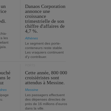
 un
Danaos Corporation
vice
annonce une
s
croissance
edi.
trimestrielle de son
chiffre d'affaires de
4,7 %.
chia-
a les
Athènes
eliant
Le segment des porte-
jaïa.
conteneurs reste stable.
Les vraquiers continuent
d'y contribuer.
PORTS
ouché
Cette année, 800 000
ans le
croisiéristes sont
uz
attendus à Messine.
dres
Messine
ipage
Les passagers effectuent
ru.
des dépenses directes de
près de 16 millions d'euros
dans la ville.