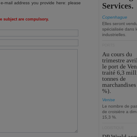
 e-mail address you provide here: please
Services.
Copenhague
e subject are compulsory.
Elles seront vend
spécialisée dans l
industrielles.
PORTS
Au cours du
trimestre avri
le port de Ven
traité 6,3 mil
tonnes de
marchandises 
%).
Venise
Le nombre de pa
de croisière a di
15,3 %.
LOGISTIQUE
DP World acq