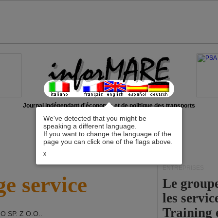
Journal indépendant d'économie et de politique des transports
We've detected that you might be
speaking a different language.
If you want to change the language of the
page you can click one of the flags above.
x
ENTREPRISES
e service
Le group
les servi
Training 
O SP. Z O.O.
.