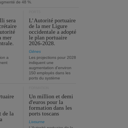
ugmenté de 48 %.
PORTS
li sera
L’Autorité portuaire
crétaire
de la mer Ligure
utorité
occidentale a adopté
la mer
le plan portuaire
trale.
2026-2028.
Gênes
ion a
Les projections pour 2028
ment
indiquent une
augmentation d'environ
150 employés dans les
ports du système
FORMATION
rtuaire
Un million et demi
d'euros pour la
formation dans les
 de la
ports toscans
a
Livourne
L’Autorité portuaire de la