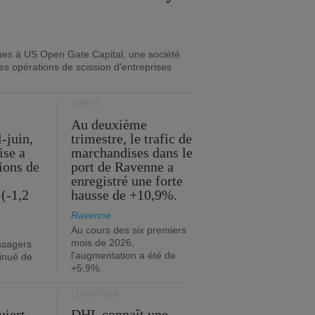
ues à US Open Gate Capital, une société
es opérations de scission d'entreprises
PORTS
Au deuxième
l-juin,
trimestre, le trafic de
ise a
marchandises dans le
lions de
port de Ravenne a
enregistré une forte
(-1,2
hausse de +10,9%.
Ravenne
Au cours des six premiers
mois de 2026,
ssagers
l'augmentation a été de
minué de
+5,9%.
LOGISTIQUE
uiert
DHL connaît une