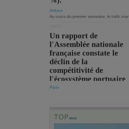
%).
Ankara
Au cours du premier semestre, le trafic mar
PORTS
Un rapport de
l'Assemblée nationale
française constate le
déclin de la
compétitivité de
l'écosystème portuaire
de l'État.
Paris