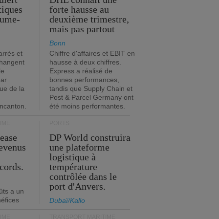
stiques
forte hausse au
ume-
deuxième trimestre,
mais pas partout
Bonn
rrés et
Chiffre d'affaires et EBIT en
changent
hausse à deux chiffres.
le
Express a réalisé de
par
bonnes performances,
que de la
tandis que Supply Chain et
Post & Parcel Germany ont
incanton.
été moins performantes.
IME
PORTS
Lease
DP World construira
revenus
une plateforme
t
logistique à
cords.
température
contrôlée dans le
port d'Anvers.
ûts a un
néfices
Dubaï/Kallo
IME
TRANSPORT MARITIME