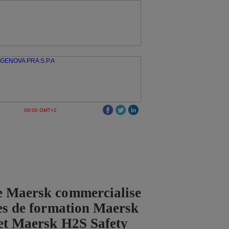
06:00 GMT+2
e Maersk commercialise
ces de formation Maersk
et Maersk H2S Safety