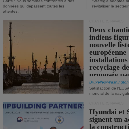
Carte : Nous sommes confrontés à des
Stratégie adoptée a
données qui dépassent toutes les
revitaliser le secteur
attentes.
CHANTIERS NAVALS
Deux chanti
indiens figu
nouvelle list
européenne 
installations
recyclage de
proposée pa
Commission
Bruxelles/Washington
Satisfaction de l'ECS
mondial de la navigat
CHANTIERS NAVALS
Hyundai et 
signent un 
la construct