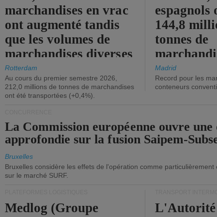
marchandises en vrac
espagnols o
ont augmenté tandis
144,8 mill
que les volumes de
tonnes de
marchandises diverses
marchandi
ont diminué.
(+2,9%).
Rotterdam
Madrid
Au cours du premier semestre 2026,
Record pour les ma
212,0 millions de tonnes de marchandises
conteneurs convent
ont été transportées (+0,4%).
CONCURRENCE
La Commission européenne ouvre une 
approfondie sur la fusion Saipem-Subs
Bruxelles
Bruxelles considère les effets de l'opération comme particulièrement
sur le marché SURF.
PLATEFORMES LOGISTIQUES
TRANSPORT INTERM
Medlog (Groupe
L'Autorité