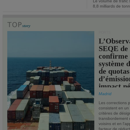
Le volume de trafic 
opérationn
8,8 milliards de ton
PORTS
L’Observ
SEQE de 
confirme 
système 
de quotas
d’émissio
impact né
les ports 
Madrid
Les corrections 
consistent en un
critères de désig
transbordement 
voisins et en l'ap
facteur de réduc