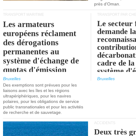
près d'Oman.
TRANSPORT MARITIME
TRANSPORT PAR CHE
Le secteur 
Les armateurs
demande l
européens réclament
reconnaissa
des dérogations
contributio
permanentes au
décarbonat
système d'échange de
cadre de la
quotas d'émission
système d'
maritimes de l'UE
quotas d'ém
Bruxelles
Bruxelles
l'UE (SEQ
Des exemptions sont prévues pour les
après 2030.
liaisons avec les îles et les régions
ultrapériphériques, pour les navires
polaires, pour les obligations de service
public transnationales et pour les activités
de recherche et de sauvetage.
ACCIDENTS
Deux très g