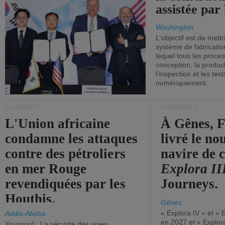
assistée par 
Washington
L'objectif est de mett
système de fabricati
lequel tous les proces
conception, la producti
l'inspection et les tes
numériquement.
ACCIDENTS
CROISIÈRES
L'Union africaine
À Gênes, F
condamne les attaques
livré le n
contre des pétroliers
navire de c
en mer Rouge
Explora II
revendiquées par les
Journeys.
Houthis.
Gênes
« Explora IV » et « 
Addis-Abeba
en 2027 et « Explor
Youssouf : La sécurité des voies