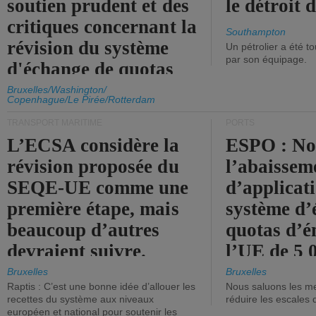
soutien prudent et des
le détroit
critiques concernant la
Southampton
révision du système
Un pétrolier a été 
par son équipage.
d'échange de quotas
d'émission de l'UE.
Bruxelles/Washington/
Copenhague/Le Pirée/Rotterdam
TRANSPORT MARITIME
PORTS
L’ECSA considère la
ESPO : No
révision proposée du
l’abaissem
SEQE-UE comme une
d’applicat
première étape, mais
système d’
beaucoup d’autres
quotas d’é
devraient suivre.
l’UE de 5 
tonneaux d
Bruxelles
Bruxelles
Raptis : C’est une bonne idée d’allouer les
Nous saluons les me
brute.
recettes du système aux niveaux
réduire les escales 
européen et national pour soutenir les