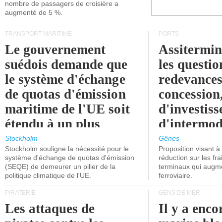
nombre de passagers de croisière a
augmenté de 5 %.
TRANSPORT MARITIME
PORTS
Le gouvernement
Assitermin
suédois demande que
les questio
le système d'échange
redevances
de quotas d'émission
concession
maritime de l'UE soit
d'investiss
étendu à un plus
d'intermod
grand nombre de
l'attention
Stockholm
Gênes
Stockholm souligne la nécessité pour le
Proposition visant 
navires.
politiciens.
système d'échange de quotas d'émission
réduction sur les fr
(SEQE) de demeurer un pilier de la
terminaux qui augmen
politique climatique de l'UE.
ferroviaire.
PIRATERIE
GENS DE MER
Les attaques de
Il y a enco