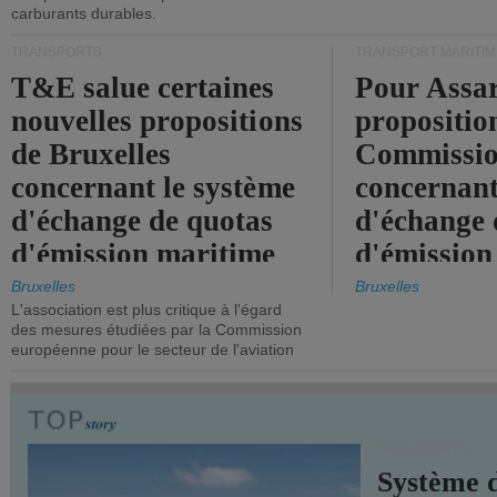
carburants durables.
TRANSPORTS
TRANSPORT MARITIM
T&E salue certaines
Pour Assar
nouvelles propositions
propositio
de Bruxelles
Commissi
concernant le système
concernant
d'échange de quotas
d'échange 
d'émission maritime
d'émission
de l'UE.
timide, alo
Bruxelles
Bruxelles
L'association est plus critique à l'égard
mesures pl
des mesures étudiées par la Commission
courageuse
européenne pour le secteur de l'aviation
attendues.
TRANSPORTS
Système 