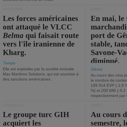
ACCIDENTS
PORTS
Les forces américaines
En mai, le 
ont attaqué le VLCC
marchandis
Belma
qui faisait route
port de Gên
vers l'île iranienne de
stable, tan
Kharg.
Savone-Vad
diminué.
Tampa
Elle est exploitée par la société émiratie
Gênes
Max Maritime Solutions, qui est soumise à
Au cours des cinq p
des sanctions américaines.
le nombre de conten
199 914 EVP (-2,8 %
%) et 200 686 (-9,2 
respectivement par 
CROISIÈRES
PORTS
Le groupe turc GIH
Au cours 
acquiert les
semestre, l