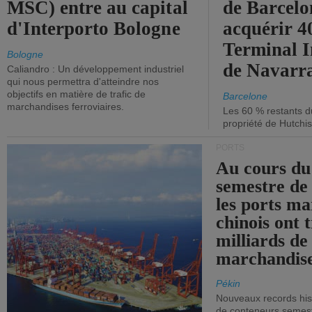
MSC) entre au capital
de Barcelo
d'Interporto Bologne
acquérir 
Terminal 
Bologne
de Navarr
Caliandro : Un développement industriel
qui nous permettra d'atteindre nos
objectifs en matière de trafic de
Barcelone
marchandises ferroviaires.
Les 60 % restants du
propriété de Hutchis
PORTS
Au cours du
semestre de 
les ports ma
chinois ont t
milliards de
marchandise
Pékin
Nouveaux records hist
de conteneurs semestri