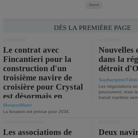
Send
DÈS LA PREMIÈRE PAGE
CROISIÈRES
ACCIDENTS
Le contrat avec
Nouvelles 
Fincantieri pour la
dans la ré
construction d'un
détroit d'
troisième navire de
Southampton/Téhér
croisière pour Crystal
Les négociations en
poursuivent, mais l
est désormais en
transit maritime sem
vigueur.
Monaco/Miami
La livraison est prévue pour 2034.
TRANSPORT MARITIME
ACCIDENTS
Les associations de
Deux navir