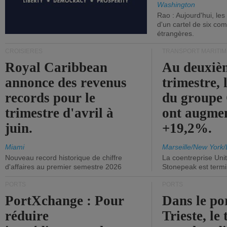
Washington
Rao : Aujourd'hui, le
d'un cartel de six co
étrangères.
CROISIÈRES
TRANSPORT MARITIM
Royal Caribbean
Au deuxiè
annonce des revenus
trimestre, 
records pour le
du group
trimestre d'avril à
ont augme
juin.
+19,2%.
Miami
Marseille/New York/
Nouveau record historique de chiffre
La coentreprise Uni
d'affaires au premier semestre 2026
Stonepeak est term
PORTS
PORTS
PortXchange : Pour
Dans le po
réduire
Trieste, le 