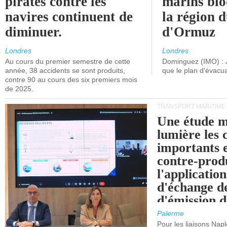
pirates contre les
marins blo
navires continuent de
la région d
diminuer.
d'Ormuz
Londres
Londres
Au cours du premier semestre de cette
Dominguez (IMO) : 
année, 38 accidents se sont produits,
que le plan d'évacua
contre 90 au cours des six premiers mois
de 2025.
TRANSPORT MARITIME
Une étude m
lumière les 
importants e
contre-produ
l'applicatio
d'échange d
d'émission d
(SEQE-UE) a
Palerme
maritimes av
Pour les liaisons Nap