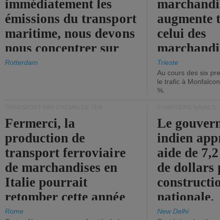
immédiatement les
marchandis
émissions du transport
augmente t
maritime, nous devons
celui des
nous concentrer sur
marchandis
les ports.
diminue.
Rotterdam
Trieste
Au cours des six pr
le trafic à Monfalco
%.
TRANSPORT PAR CHEMIN DE FER
CHANTIERS NAVALS
Fermerci, la
Le gouver
production de
indien app
transport ferroviaire
aide de 7,2
de marchandises en
de dollars 
Italie pourrait
constructi
retomber cette année
nationale.
aux niveaux de 2015.
Rome
New Delhi