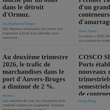
dans le détroit
d'un grand
d'Ormuz.
conteneurs
d'amarrage
Southampton/Tampa
Des Marines américains ont mené une
Gioia Tauro
inspection à bord d'un pétrolier sous
Le navire « MSC Mir
sanctions.
une puissance total
PORTS
PORTS
Au deuxième trimestre
COSCO Sh
2026, le trafic de
Ports établ
marchandises dans le
nouveaux 
port d'Anvers-Bruges
trimestriel
a diminué de 2 %.
semestriels
de contene
Anvers
Les volumes de vrac sec récupérés et le
Hong Kong
matériel roulant ont augmenté. D'autres
secteurs ont connu un recul.