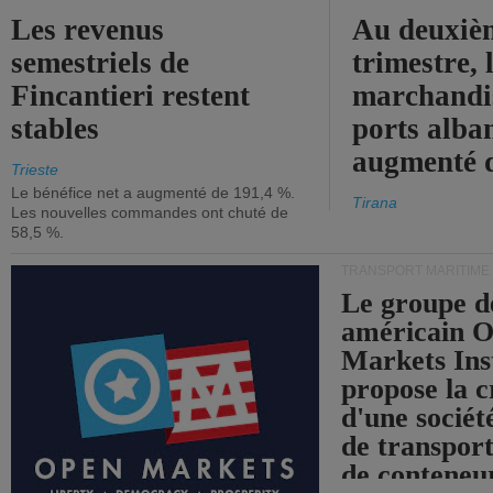
Les revenus
Au deuxiè
semestriels de
trimestre, 
Fincantieri restent
marchandis
stables
ports alba
augmenté 
Trieste
Le bénéfice net a augmenté de 191,4 %.
Tirana
Les nouvelles commandes ont chuté de
58,5 %.
TRANSPORT MARITIME
Le groupe d
américain 
Markets Ins
propose la c
d'une sociét
de transpor
de conteneu