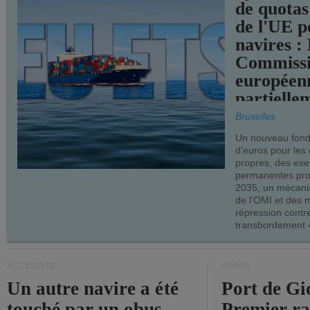
de quotas
de l'UE p
navires :
Commiss
européen
partielle
demandes
Bruxelles
armateur
Un nouveau fonds
d'euros pour les
propres, des ex
permanentes pro
2035, un mécani
de l'OMI et des 
répression contre
transbordement «
ACCIDENTS
PORTS
Un autre navire a été
Port de Gi
touché par un obus
Premier r