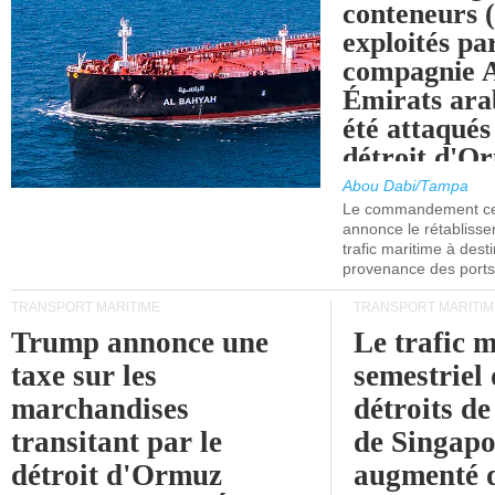
conteneurs
exploités pa
compagnie
Émirats ara
été attaqués
détroit d'O
Abou Dabi/Tampa
Le commandement cen
annonce le rétabliss
trafic maritime à dest
provenance des ports 
TRANSPORT MARITIME
TRANSPORT MARITIM
Trump annonce une
Le trafic 
taxe sur les
semestriel 
marchandises
détroits d
transitant par le
de Singapo
détroit d'Ormuz
augmenté 