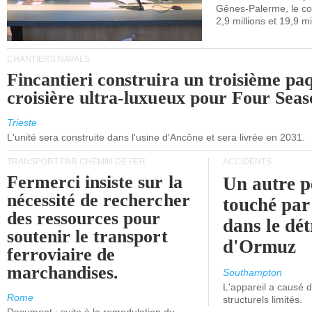
Gênes-Palerme, le coû
occidentale.
2,9 millions et 19,9 mi
CHANTIERS NAVALS
Fincantieri construira un troisième pa
croisière ultra-luxueux pour Four Seas
Trieste
L'unité sera construite dans l'usine d'Ancône et sera livrée en 2031.
TRANSPORT PAR CHEMIN DE FER
ACCIDENTS
Fermerci insiste sur la
Un autre p
nécessité de rechercher
touché par
des ressources pour
dans le dét
soutenir le transport
d'Ormuz
ferroviaire de
marchandises.
Southampton
L'appareil a causé
Rome
structurels limités.