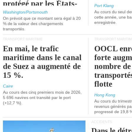
protégé par les États-
Port Klang
Unis.
Au cours du seul de
Washington/Portsmouth
cette année, une ba
On prévoit que ce montant sera égal à 20
enregistrée.
% de la valeur des chargements
transportés.
TRANSPORT MARITIME
TRANSPORT MARITIM
En mai, le trafic
OOCL enre
maritime dans le canal
forte augm
de Suez a augmenté de
nombre de
15 %.
transporté
flotte
Caire
Au cours des cinq premiers mois de 2026,
Hong Kong
5 696 navires ont transité par le port
Au cours du trimestre
(+12,7 %).
revenus générés par 
progressé de 19,8 
ACCIDENTS
Dans le détr