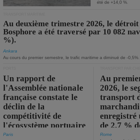
été de +14,0 %.
TRANSPORT MARITIME
Au deuxième trimestre 2026, le détroit
Bosphore a été traversé par 10 082 nav
%).
Ankara
Au cours du premier semestre, le trafic maritime a diminué de -0,5%.
PORTS
TRANSPORT PAR CHE
Un rapport de
Au premie
l'Assemblée nationale
2026, le s
française constate le
transport 
déclin de la
marchandis
compétitivité de
enregistré
l'écosystème portuaire
de 2,7 % d
de l'État.
chiffre d'a
Paris
Rome