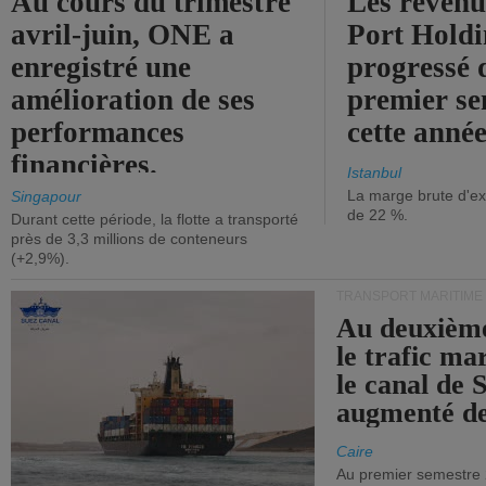
Au cours du trimestre
Les revenu
avril-juin, ONE a
Port Holdi
enregistré une
progressé 
amélioration de ses
premier se
performances
cette année
financières.
Istanbul
La marge brute d'ex
Singapour
de 22 %.
Durant cette période, la flotte a transporté
près de 3,3 millions de conteneurs
(+2,9%).
TRANSPORT MARITIME
Au deuxième
le trafic ma
le canal de 
augmenté de
Caire
Au premier semestre 