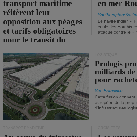
transport maritime
en mer Ro
réitèrent leur
Southampton/San'a
opposition aux péages
Le navire indien « F
coulé, les Houthis 
et tarifs obligatoires
attaque contre le «
pour le transit du
détroit d'Ormuz.
LOGISTIQUE
Prologis pro
milliards de
pour rachet
San Francisco
Cette fusion donnera
européen de la propri
d'infrastructures logis
TRANSPORT MARITIME
CROISIÈRES