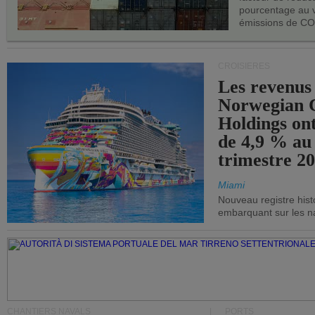
pourcentage au 
émissions de CO
CROISIÈRES
Les revenus
Norwegian C
Holdings on
de 4,9 % au
trimestre 20
Miami
Nouveau registre his
embarquant sur les nav
CHANTIERS NAVALS
PORTS