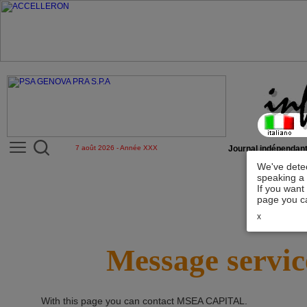
7 août 2026 - Année XXX
Journal indépendant
We've detec
speaking a 
If you want
page you ca
x
Message servic
With this page you can contact
MSEA CAPITAL
.