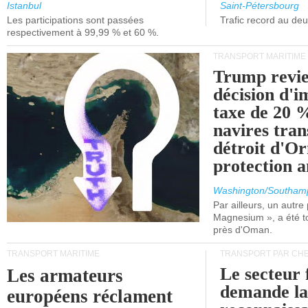
et de Lisbonne.
Istanbul
Saint-Pétersbourg
Les participations sont passées
Trafic record au de
respectivement à 99,99 % et 60 %.
TRANSPORT MARITIME
Trump revie
décision d'
taxe de 20 %
navires tran
détroit d'O
protection 
Washington/Southam
Par ailleurs, un autre p
Magnesium », a été t
près d'Oman.
TRANSPORT MARITIME
TRANSPORT PAR CHE
Le secteur 
Les armateurs
demande l
européens réclament