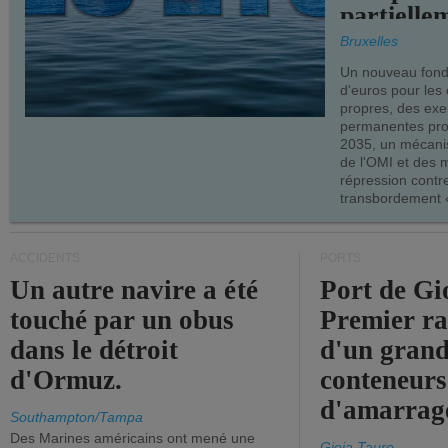
partielle
demandes
Bruxelles
armateur
Un nouveau fonds
d'euros pour les
propres, des ex
permanentes pro
2035, un mécani
de l'OMI et des 
répression contre
transbordement «
ACCIDENTS
PORTS
Un autre navire a été
Port de Gi
touché par un obus
Premier r
dans le détroit
d'un grand
d'Ormuz.
conteneurs
d'amarrage
Southampton/Tampa
Des Marines américains ont mené une
Gioia Tauro