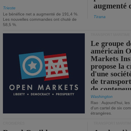
augmenté 
Trieste
Le bénéfice net a augmenté de 191,4 %.
Tirana
Les nouvelles commandes ont chuté de
58,5 %.
TRANSPORT MARITIME
Le groupe d
américain 
Markets Ins
propose la c
d'une sociét
de transpor
de conteneu
Washington
Rao : Aujourd'hui, le
d'un cartel de six co
étrangères.
CROISIÈRES
TRANSPORT MARITIM