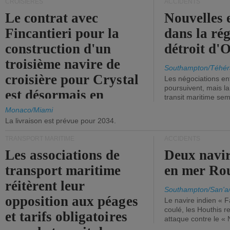
CROISIÈRES
ACCIDENTS
Le contrat avec
Nouvelles 
Fincantieri pour la
dans la ré
construction d'un
détroit d'
troisième navire de
Southampton/Téhér
croisière pour Crystal
Les négociations en
poursuivent, mais l
est désormais en
transit maritime sem
vigueur.
Monaco/Miami
La livraison est prévue pour 2034.
TRANSPORT MARITIME
ACCIDENTS
Les associations de
Deux navir
transport maritime
en mer Ro
réitèrent leur
Southampton/San'a
opposition aux péages
Le navire indien « F
coulé, les Houthis 
et tarifs obligatoires
attaque contre le «