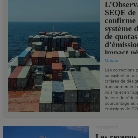
L’Observ
SEQE de 
confirme 
système 
de quotas
d’émissio
impact né
les ports 
Madrid
Les corrections 
consistent en un
critères de désig
transbordement 
voisins et en l'ap
facteur de réduc
pourcentage au 
émissions de CO
CROISIÈRES
Les revenus