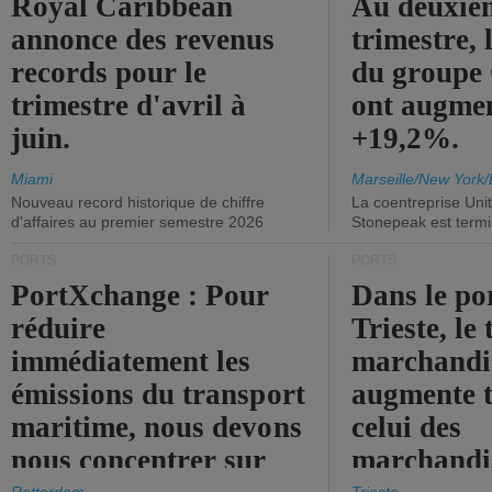
Royal Caribbean
Au deuxiè
annonce des revenus
trimestre, 
records pour le
du group
trimestre d'avril à
ont augme
juin.
+19,2%.
Miami
Marseille/New York/
Nouveau record historique de chiffre
La coentreprise Uni
d'affaires au premier semestre 2026
Stonepeak est term
PORTS
PORTS
PortXchange : Pour
Dans le po
réduire
Trieste, le 
immédiatement les
marchandis
émissions du transport
augmente t
maritime, nous devons
celui des
nous concentrer sur
marchandis