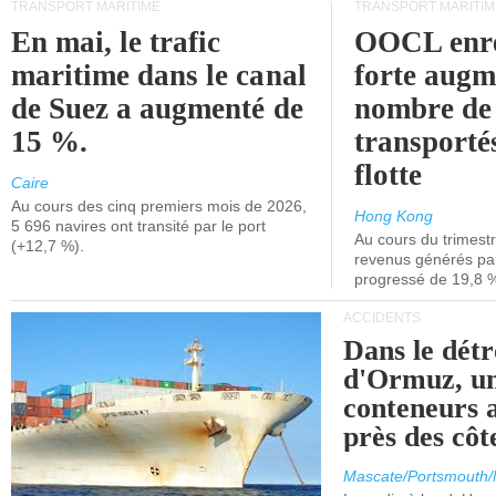
TRANSPORT MARITIME
TRANSPORT MARITIM
En mai, le trafic
OOCL enre
maritime dans le canal
forte augm
de Suez a augmenté de
nombre de
15 %.
transporté
flotte
Caire
Au cours des cinq premiers mois de 2026,
Hong Kong
5 696 navires ont transité par le port
Au cours du trimestre
(+12,7 %).
revenus générés par 
progressé de 19,8 
ACCIDENTS
Dans le détr
d'Ormuz, un
conteneurs a
près des cô
Mascate/Portsmouth