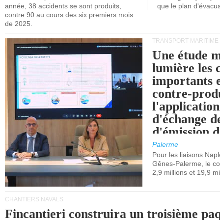
année, 38 accidents se sont produits,
que le plan d'évacua
contre 90 au cours des six premiers mois
de 2025.
TRANSPORT MARITIME
Une étude m
lumière les 
importants e
contre-produ
l'applicatio
d'échange d
d'émission d
(SEQE-UE) a
Palerme
maritimes av
Pour les liaisons Nap
Gênes-Palerme, le coû
occidentale.
2,9 millions et 19,9 mi
CHANTIERS NAVALS
Fincantieri construira un troisième pa