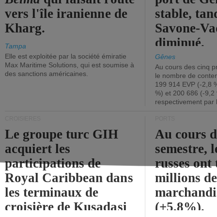
vers l'île iranienne de
stable, tan
Kharg.
Savone-Vad
diminué.
Tampa
Elle est exploitée par la société émiratie
Gênes
Max Maritime Solutions, qui est soumise à
Au cours des cinq p
des sanctions américaines.
le nombre de conten
199 914 EVP (-2,8 %
%) et 200 686 (-9,2 
respectivement par 
CROISIÈRES
PORTS
Le groupe turc GIH
Au cours 
acquiert les
semestre, l
participations de
russes ont 
Royal Caribbean dans
millions d
les terminaux de
marchandi
croisière de Kusadasi
(+5,8%).