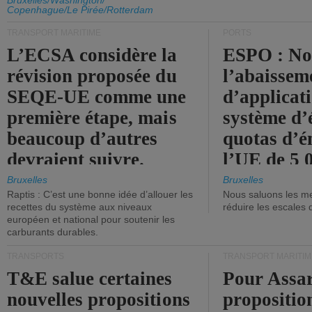
d'émission de l'UE.
Bruxelles/Washington/
Copenhague/Le Pirée/Rotterdam
TRANSPORT MARITIME
PORTS
L’ECSA considère la
ESPO : No
révision proposée du
l’abaissem
SEQE-UE comme une
d’applicat
première étape, mais
système d’
beaucoup d’autres
quotas d’é
devraient suivre.
l’UE de 5 
tonneaux d
Bruxelles
Bruxelles
Raptis : C’est une bonne idée d’allouer les
Nous saluons les me
brute.
recettes du système aux niveaux
réduire les escales 
européen et national pour soutenir les
carburants durables.
TRANSPORTS
TRANSPORT MARITIM
T&E salue certaines
Pour Assar
nouvelles propositions
propositio