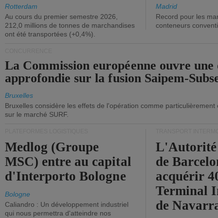
ont diminué.
(+2,9%).
Rotterdam
Madrid
Au cours du premier semestre 2026,
Record pour les ma
212,0 millions de tonnes de marchandises
conteneurs convent
ont été transportées (+0,4%).
CONCURRENCE
La Commission européenne ouvre une 
approfondie sur la fusion Saipem-Subs
Bruxelles
Bruxelles considère les effets de l'opération comme particulièrement
sur le marché SURF.
PLATEFORMES LOGISTIQUES
TRANSPORT INTERM
Medlog (Groupe
L'Autorité
MSC) entre au capital
de Barcelo
d'Interporto Bologne
acquérir 
Terminal 
Bologne
de Navarr
Caliandro : Un développement industriel
qui nous permettra d'atteindre nos