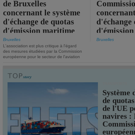
de Bruxelles
Commissi
concernant le système
concernant
d'échange de quotas
d'échange 
d'émission maritime
d'émission
de l'UE.
timide, alo
Bruxelles
Bruxelles
L'association est plus critique à l'égard
mesures pl
des mesures étudiées par la Commission
courageuse
européenne pour le secteur de l'aviation
attendues.
TRANSPORTS
Système 
de quotas
de l'UE p
navires :
Commiss
européen