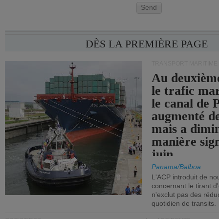
Send
DÈS LA PREMIÈRE PAGE
TRANSPORT MARITIME
Au deuxième
le trafic ma
le canal de
augmenté de
mais a dimi
manière sign
juin.
Panama/Balboa
L'ACP introduit de nou
concernant le tirant d
n'exclut pas des réd
quotidien de transits.