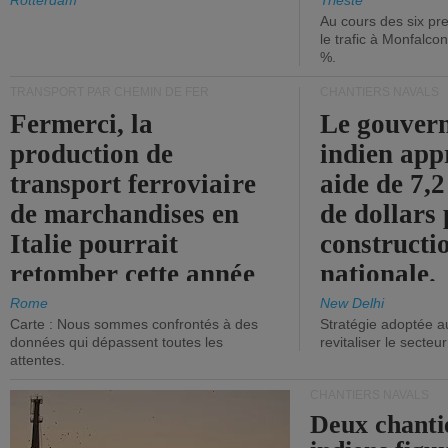
les ports.
diminue.
Rotterdam
Trieste
Au cours des six pr
le trafic à Monfalco
%.
TRANSPORT PAR CHEMIN DE FER
CHANTIERS NAVALS
Fermerci, la
Le gouver
production de
indien app
transport ferroviaire
aide de 7,2
de marchandises en
de dollars 
Italie pourrait
constructi
retomber cette année
nationale.
aux niveaux de 2015.
Rome
New Delhi
Carte : Nous sommes confrontés à des
Stratégie adoptée a
données qui dépassent toutes les
revitaliser le secteur
attentes.
CHANTIERS NAVALS
Deux chanti