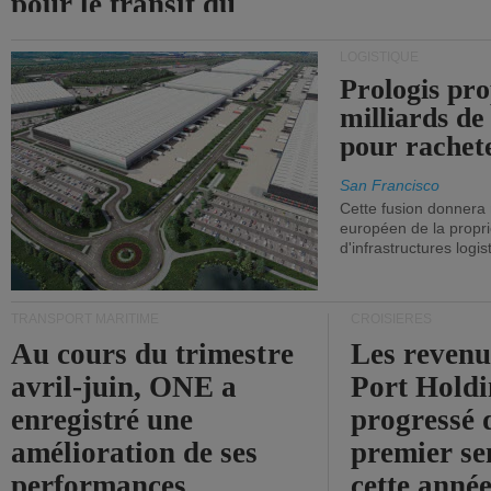
pour le transit du
détroit d'Ormuz.
LOGISTIQUE
Prologis pro
milliards de
pour rachet
San Francisco
Cette fusion donnera
européen de la propri
d'infrastructures logis
TRANSPORT MARITIME
CROISIÈRES
Au cours du trimestre
Les revenu
avril-juin, ONE a
Port Holdi
enregistré une
progressé 
amélioration de ses
premier se
performances
cette année