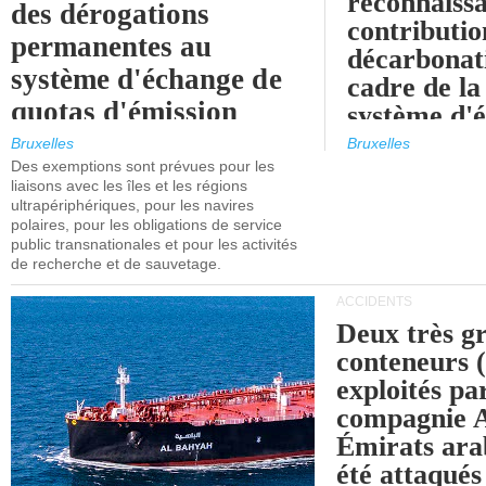
reconnaissa
des dérogations
contributio
permanentes au
décarbonat
système d'échange de
cadre de la
quotas d'émission
système d'
maritimes de l'UE
quotas d'ém
Bruxelles
Bruxelles
l'UE (SEQ
Des exemptions sont prévues pour les
après 2030.
liaisons avec les îles et les régions
ultrapériphériques, pour les navires
polaires, pour les obligations de service
public transnationales et pour les activités
de recherche et de sauvetage.
ACCIDENTS
Deux très g
conteneurs
exploités pa
compagnie
Émirats ara
été attaqués