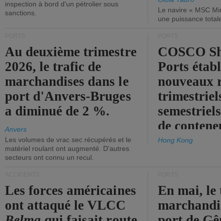
inspection à bord d'un pétrolier sous
Le navire « MSC Mir
sanctions.
une puissance total
PORTS
PORTS
Au deuxième trimestre
COSCO Sh
2026, le trafic de
Ports établ
marchandises dans le
nouveaux 
port d'Anvers-Bruges
trimestriel
a diminué de 2 %.
semestriels
de contene
Anvers
Les volumes de vrac sec récupérés et le
Hong Kong
matériel roulant ont augmenté. D'autres
secteurs ont connu un recul.
ACCIDENTS
PORTS
Les forces américaines
En mai, le 
ont attaqué le VLCC
marchandis
Belma
qui faisait route
port de Gên