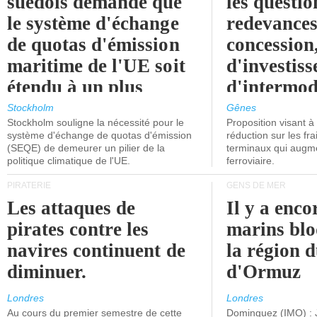
suédois demande que
les questio
le système d'échange
redevances
de quotas d'émission
concession
maritime de l'UE soit
d'investiss
étendu à un plus
d'intermod
grand nombre de
l'attention
Stockholm
Gênes
Stockholm souligne la nécessité pour le
Proposition visant 
navires.
politiciens.
système d'échange de quotas d'émission
réduction sur les fr
(SEQE) de demeurer un pilier de la
terminaux qui augmen
politique climatique de l'UE.
ferroviaire.
PIRATERIE
GENS DE MER
Les attaques de
Il y a enco
pirates contre les
marins blo
navires continuent de
la région d
diminuer.
d'Ormuz
Londres
Londres
Au cours du premier semestre de cette
Dominguez (IMO) : 