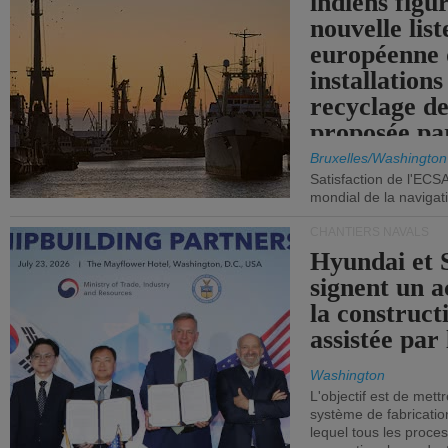
indiens figu
nouvelle list
européenne 
installations
recyclage de
proposée pa
Commission
Bruxelles/Washington
Satisfaction de l'ECS
mondial de la navigat
CHANTIERS NAVALS
Hyundai et 
signent un 
la construct
assistée par 
Washington
L'objectif est de mett
système de fabricati
lequel tous les proces