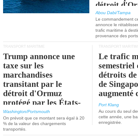
détroit d'O
Abou Dabi/Tampa
Le commandement cen
annonce le rétabliss
trafic maritime à dest
provenance des ports 
TRANSPORT MARITIME
TRANSPORT MARITIM
Trump annonce une
Le trafic 
taxe sur les
semestriel 
marchandises
détroits d
transitant par le
de Singapo
détroit d'Ormuz
augmenté 
protégé par les États-
Port Klang
Unis.
Au cours du seul de
Washington/Portsmouth
cette année, une ba
On prévoit que ce montant sera égal à 20
enregistrée.
% de la valeur des chargements
transportés.