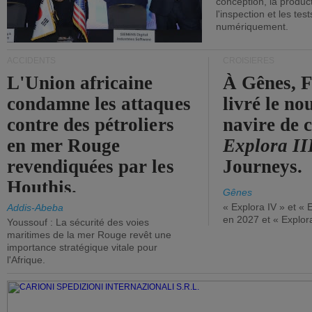
conception, la producti
l'inspection et les tes
numériquement.
ACCIDENTS
CROISIÈRES
L'Union africaine
À Gênes, F
condamne les attaques
livré le n
contre des pétroliers
navire de c
en mer Rouge
Explora II
revendiquées par les
Journeys.
Houthis.
Gênes
« Explora IV » et « 
Addis-Abeba
en 2027 et « Explor
Youssouf : La sécurité des voies
maritimes de la mer Rouge revêt une
importance stratégique vitale pour
l'Afrique.