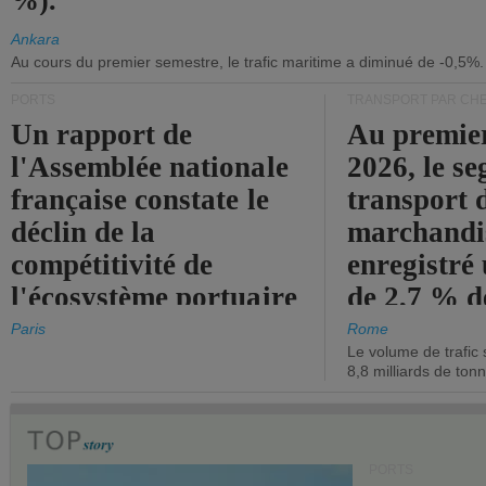
%).
Ankara
Au cours du premier semestre, le trafic maritime a diminué de -0,5%.
PORTS
TRANSPORT PAR CHE
Un rapport de
Au premie
l'Assemblée nationale
2026, le s
française constate le
transport 
déclin de la
marchandis
compétitivité de
enregistré
l'écosystème portuaire
de 2,7 % d
de l'État.
chiffre d'a
Paris
Rome
Le volume de trafic 
opérationn
8,8 milliards de ton
PORTS