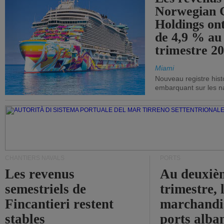
Norwegian C
Holdings on
de 4,9 % au
trimestre 20
Miami
Nouveau registre his
embarquant sur les nav
CHANTIERS NAVALS
PORTS
Les revenus
Au deuxiè
semestriels de
trimestre, 
Fincantieri restent
marchandis
stables
ports alba