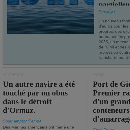
partielle
demandes
Bruxelles
armateur
Un nouveau fonds
d'euros pour les
propres, des ex
permanentes pro
2035, un mécani
de l'OMI et des 
répression contre
transbordement «
ACCIDENTS
PORTS
Un autre navire a été
Port de Gi
touché par un obus
Premier r
dans le détroit
d'un grand
d'Ormuz.
conteneurs
d'amarrage
Southampton/Tampa
Des Marines américains ont mené une
Gioia Tauro