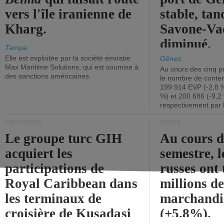
vers l'île iranienne de
stable, tan
Kharg.
Savone-Vad
diminué.
Tampa
Elle est exploitée par la société émiratie
Gênes
Max Maritime Solutions, qui est soumise à
Au cours des cinq p
des sanctions américaines.
le nombre de conten
199 914 EVP (-2,8 %
%) et 200 686 (-9,2 
respectivement par 
CROISIÈRES
PORTS
Le groupe turc GIH
Au cours 
acquiert les
semestre, l
participations de
russes ont 
Royal Caribbean dans
millions d
les terminaux de
marchandi
croisière de Kusadasi
(+5,8%).