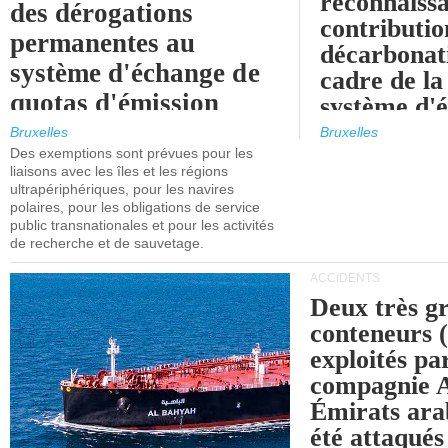
reconnaissa
des dérogations
contributio
permanentes au
décarbonat
système d'échange de
cadre de la
quotas d'émission
système d'
maritimes de l'UE
quotas d'ém
Bruxelles
Bruxelles
l'UE (SEQ
Des exemptions sont prévues pour les
après 2030.
liaisons avec les îles et les régions
ultrapériphériques, pour les navires
polaires, pour les obligations de service
public transnationales et pour les activités
de recherche et de sauvetage.
ACCIDENTS
Deux très g
conteneurs
exploités pa
compagnie
Émirats ara
été attaqués