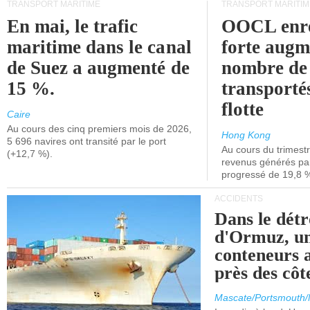
TRANSPORT MARITIME
TRANSPORT MARITIM
En mai, le trafic
OOCL enre
maritime dans le canal
forte augm
de Suez a augmenté de
nombre de
15 %.
transporté
flotte
Caire
Au cours des cinq premiers mois de 2026,
Hong Kong
5 696 navires ont transité par le port
Au cours du trimestre
(+12,7 %).
revenus générés par 
progressé de 19,8 
ACCIDENTS
Dans le détr
d'Ormuz, un
conteneurs a
près des cô
Mascate/Portsmouth