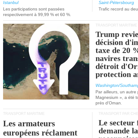
et de Lisbonne.
Istanbul
Saint-Pétersbourg
Les participations sont passées
Trafic record au de
respectivement à 99,99 % et 60 %.
TRANSPORT MARITIME
Trump revie
décision d'
taxe de 20 %
navires tran
détroit d'O
protection 
Washington/Southam
Par ailleurs, un autre p
Magnesium », a été t
près d'Oman.
TRANSPORT MARITIME
TRANSPORT PAR CHE
Le secteur 
Les armateurs
demande l
européens réclament