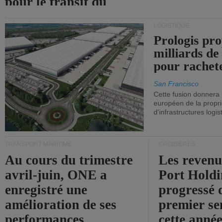
pour le transit du
détroit d'Ormuz.
LOGISTIQUE
Prologis pro
milliards de
pour rachet
San Francisco
Cette fusion donnera
européen de la propri
d'infrastructures logis
TRANSPORT MARITIME
CROISIÈRES
Au cours du trimestre
Les revenu
avril-juin, ONE a
Port Holdi
enregistré une
progressé 
amélioration de ses
premier se
performances
cette année