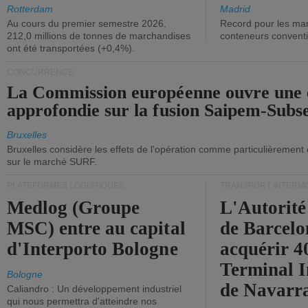
ont diminué.
(+2,9%).
Rotterdam
Madrid
Au cours du premier semestre 2026,
Record pour les ma
212,0 millions de tonnes de marchandises
conteneurs convent
ont été transportées (+0,4%).
CONCURRENCE
La Commission européenne ouvre une 
approfondie sur la fusion Saipem-Subs
Bruxelles
Bruxelles considère les effets de l'opération comme particulièrement
sur le marché SURF.
PLATEFORMES LOGISTIQUES
TRANSPORT INTERM
Medlog (Groupe
L'Autorité
MSC) entre au capital
de Barcelo
d'Interporto Bologne
acquérir 
Terminal 
Bologne
de Navarr
Caliandro : Un développement industriel
qui nous permettra d'atteindre nos