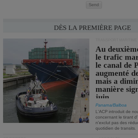
Send
DÈS LA PREMIÈRE PAGE
TRANSPORT MARITIME
Au deuxième
le trafic ma
le canal de
augmenté de
mais a dimi
manière sign
juin.
Panama/Balboa
L'ACP introduit de nou
concernant le tirant d
n'exclut pas des réd
quotidien de transits.