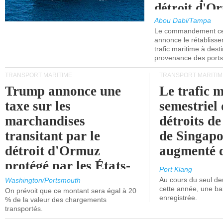
détroit d'O
Abou Dabi/Tampa
Le commandement cen
annonce le rétabliss
trafic maritime à dest
provenance des ports 
TRANSPORT MARITIME
TRANSPORT MARITIM
Trump annonce une
Le trafic 
taxe sur les
semestriel 
marchandises
détroits d
transitant par le
de Singapo
détroit d'Ormuz
augmenté 
protégé par les États-
Port Klang
Unis.
Au cours du seul de
Washington/Portsmouth
cette année, une ba
On prévoit que ce montant sera égal à 20
enregistrée.
% de la valeur des chargements
transportés.