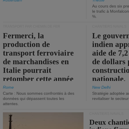
les ports.
diminue.
Rotterdam
Trieste
Au cours des six pr
le trafic à Monfalco
%.
TRANSPORT PAR CHEMIN DE FER
CHANTIERS NAVALS
Fermerci, la
Le gouver
production de
indien app
transport ferroviaire
aide de 7,2
de marchandises en
de dollars 
Italie pourrait
constructi
retomber cette année
nationale.
aux niveaux de 2015.
Rome
New Delhi
Carte : Nous sommes confrontés à des
Stratégie adoptée a
données qui dépassent toutes les
revitaliser le secteur
attentes.
CHANTIERS NAVALS
Deux chanti