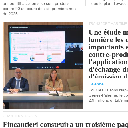
année, 38 accidents se sont produits,
que le plan d'évacua
contre 90 au cours des six premiers mois
de 2025.
TRANSPORT MARITIME
Une étude m
lumière les 
importants e
contre-produ
l'applicatio
d'échange d
d'émission d
(SEQE-UE) a
Palerme
maritimes av
Pour les liaisons Nap
Gênes-Palerme, le coû
occidentale.
2,9 millions et 19,9 mi
CHANTIERS NAVALS
Fincantieri construira un troisième pa