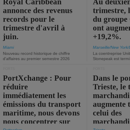
Royal Caribbean
Au deuxiè
annonce des revenus
trimestre, 
records pour le
du group
trimestre d'avril à
ont augme
juin.
+19,2%.
Miami
Marseille/New York/
Nouveau record historique de chiffre
La coentreprise Uni
d'affaires au premier semestre 2026
Stonepeak est term
PORTS
PORTS
PortXchange : Pour
Dans le po
réduire
Trieste, le 
immédiatement les
marchandis
émissions du transport
augmente t
maritime, nous devons
celui des
nous concentrer sur
marchandis