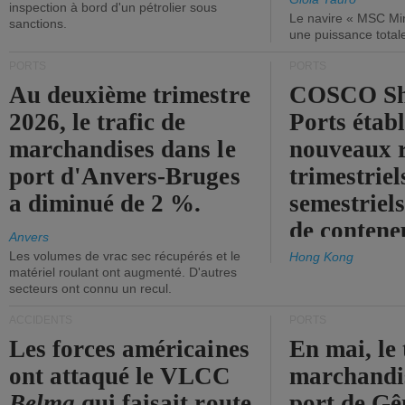
inspection à bord d'un pétrolier sous
Le navire « MSC Mir
sanctions.
une puissance total
PORTS
PORTS
Au deuxième trimestre
COSCO Sh
2026, le trafic de
Ports établ
marchandises dans le
nouveaux 
port d'Anvers-Bruges
trimestriel
a diminué de 2 %.
semestriels
de contene
Anvers
Les volumes de vrac sec récupérés et le
Hong Kong
matériel roulant ont augmenté. D'autres
secteurs ont connu un recul.
ACCIDENTS
PORTS
Les forces américaines
En mai, le 
ont attaqué le VLCC
marchandis
Belma
qui faisait route
port de Gên