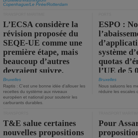
d'émission de l'UE.
Bruxelles/Washington/
Copenhague/Le Pirée/Rotterdam
TRANSPORT MARITIME
PORTS
L’ECSA considère la
ESPO : No
révision proposée du
l’abaissem
SEQE-UE comme une
d’applicat
première étape, mais
système d’
beaucoup d’autres
quotas d’é
devraient suivre.
l’UE de 5 
tonneaux d
Bruxelles
Bruxelles
Raptis : C’est une bonne idée d’allouer les
Nous saluons les me
brute.
recettes du système aux niveaux
réduire les escales 
européen et national pour soutenir les
carburants durables.
TRANSPORTS
TRANSPORT MARITIM
T&E salue certaines
Pour Assar
nouvelles propositions
propositio