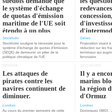
suédois demande que
les questio
le système d'échange
redevances
de quotas d'émission
concession
maritime de l'UE soit
d'investiss
étendu à un plus
d'intermod
grand nombre de
l'attention
Stockholm
Gênes
Stockholm souligne la nécessité pour le
Proposition visant 
navires.
politiciens.
système d'échange de quotas d'émission
réduction sur les fr
(SEQE) de demeurer un pilier de la
terminaux qui augmen
politique climatique de l'UE.
ferroviaire.
PIRATERIE
GENS DE MER
Les attaques de
Il y a enco
pirates contre les
marins blo
navires continuent de
la région d
diminuer.
d'Ormuz
Londres
Londres
Au cours du premier semestre de cette
Dominguez (IMO) : 