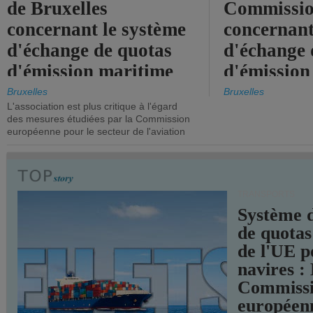
de Bruxelles
Commissi
concernant le système
concernant
d'échange de quotas
d'échange 
d'émission maritime
d'émission
de l'UE.
timide, alo
Bruxelles
Bruxelles
L'association est plus critique à l'égard
mesures pl
des mesures étudiées par la Commission
courageuse
européenne pour le secteur de l'aviation
attendues.
TRANSPORTS
Système 
de quotas
de l'UE p
navires :
Commiss
européen