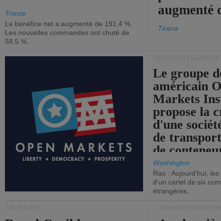
augmenté 
Trieste
Le bénéfice net a augmenté de 191,4 %.
Tirana
Les nouvelles commandes ont chuté de
58,5 %.
TRANSPORT MARITIME
Le groupe d
américain 
Markets Ins
propose la c
d'une sociét
de transpor
de conteneu
Washington
Rao : Aujourd'hui, le
d'un cartel de six co
étrangères.
CROISIÈRES
TRANSPORT MARITIM