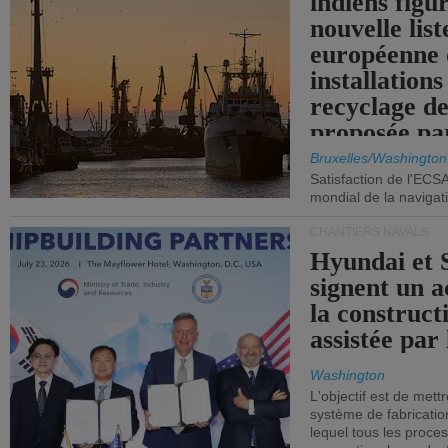
indiens figu
nouvelle list
européenne 
installations
recyclage de
proposée pa
Commission
Bruxelles/Washington
Satisfaction de l'ECS
mondial de la navigat
CHANTIERS NAVALS
Hyundai et 
signent un 
la construct
assistée par 
Washington
L'objectif est de mett
système de fabricati
lequel tous les proces