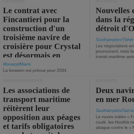
CROISIÈRES
ACCIDENTS
Le contrat avec
Nouvelles 
Fincantieri pour la
dans la ré
construction d'un
détroit d'
troisième navire de
Southampton/Téhér
croisière pour Crystal
Les négociations en
poursuivent, mais l
est désormais en
transit maritime sem
vigueur.
Monaco/Miami
La livraison est prévue pour 2034.
TRANSPORT MARITIME
ACCIDENTS
Les associations de
Deux navir
transport maritime
en mer Ro
réitèrent leur
Southampton/San'a
opposition aux péages
Le navire indien « F
coulé, les Houthis 
et tarifs obligatoires
attaque contre le «