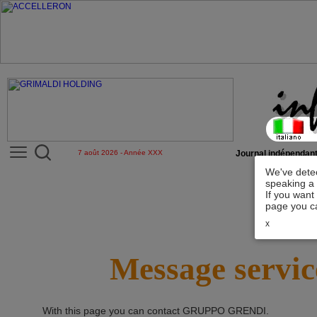
7 août 2026 - Année XXX
Journal indépendant
We've detec
speaking a 
If you want
page you ca
x
Message servic
With this page you can contact
GRUPPO GRENDI
.