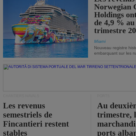
Norwegian C
Holdings on
de 4,9 % au
trimestre 20
Miami
Nouveau registre his
embarquant sur les nav
CHANTIERS NAVALS
PORTS
Les revenus
Au deuxiè
semestriels de
trimestre, 
Fincantieri restent
marchandis
stables
ports alba