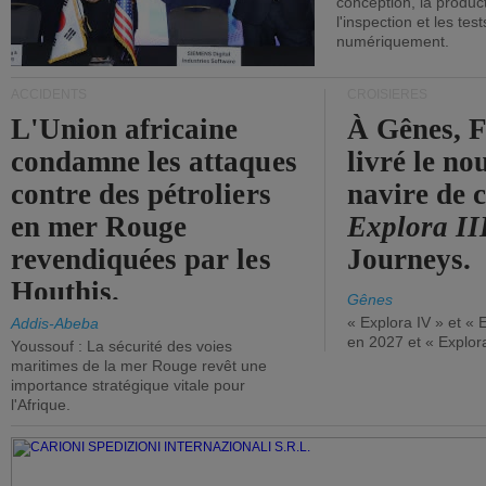
conception, la producti
l'inspection et les tes
numériquement.
ACCIDENTS
CROISIÈRES
L'Union africaine
À Gênes, F
condamne les attaques
livré le n
contre des pétroliers
navire de c
en mer Rouge
Explora II
revendiquées par les
Journeys.
Houthis.
Gênes
« Explora IV » et « 
Addis-Abeba
en 2027 et « Explor
Youssouf : La sécurité des voies
maritimes de la mer Rouge revêt une
importance stratégique vitale pour
l'Afrique.