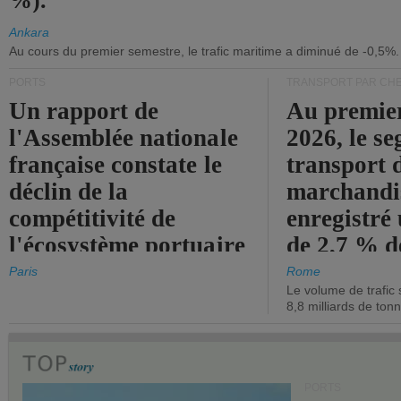
%).
Ankara
Au cours du premier semestre, le trafic maritime a diminué de -0,5%.
PORTS
TRANSPORT PAR CHE
Un rapport de
Au premie
l'Assemblée nationale
2026, le s
française constate le
transport 
déclin de la
marchandis
compétitivité de
enregistré
l'écosystème portuaire
de 2,7 % d
de l'État.
chiffre d'a
Paris
Rome
Le volume de trafic 
opérationn
8,8 milliards de ton
PORTS