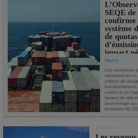
L’Observ
SEQE de 
confirme 
système 
de quotas
d’émissio
impact né
les ports 
Madrid
Les corrections 
consistent en un
critères de désig
transbordement 
voisins et en l'ap
facteur de réduc
pourcentage au 
émissions de CO
CROISIÈRES
Les revenus