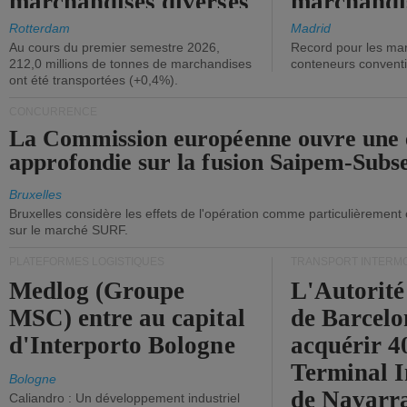
marchandises diverses
marchandi
ont diminué.
(+2,9%).
Rotterdam
Madrid
Au cours du premier semestre 2026,
Record pour les ma
212,0 millions de tonnes de marchandises
conteneurs convent
ont été transportées (+0,4%).
CONCURRENCE
La Commission européenne ouvre une 
approfondie sur la fusion Saipem-Subs
Bruxelles
Bruxelles considère les effets de l'opération comme particulièrement
sur le marché SURF.
PLATEFORMES LOGISTIQUES
TRANSPORT INTERM
Medlog (Groupe
L'Autorité
MSC) entre au capital
de Barcelo
d'Interporto Bologne
acquérir 
Terminal 
Bologne
de Navarr
Caliandro : Un développement industriel