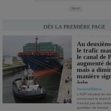
Send
DÈS LA PREMIÈRE PAGE
TRANSPORT MARITIME
Au deuxième
le trafic ma
le canal de
augmenté de
mais a dimi
manière sign
juin.
Panama/Balboa
L'ACP introduit de nou
concernant le tirant d
n'exclut pas des réd
quotidien de transits.