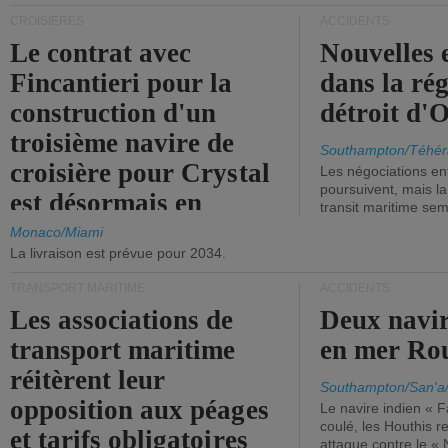
CROISIÈRES
ACCIDENTS
Le contrat avec
Nouvelles 
Fincantieri pour la
dans la ré
construction d'un
détroit d'
troisième navire de
Southampton/Téhér
croisière pour Crystal
Les négociations en
poursuivent, mais l
est désormais en
transit maritime sem
vigueur.
Monaco/Miami
La livraison est prévue pour 2034.
TRANSPORT MARITIME
ACCIDENTS
Les associations de
Deux navir
transport maritime
en mer Ro
réitèrent leur
Southampton/San'a
opposition aux péages
Le navire indien « F
coulé, les Houthis 
et tarifs obligatoires
attaque contre le «