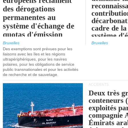
européens réclament
reconnaissa
des dérogations
contributio
permanentes au
décarbonat
système d'échange de
cadre de la
quotas d'émission
système d'
maritimes de l'UE
quotas d'ém
Bruxelles
Bruxelles
l'UE (SEQ
Des exemptions sont prévues pour les
après 2030.
liaisons avec les îles et les régions
ultrapériphériques, pour les navires
polaires, pour les obligations de service
public transnationales et pour les activités
de recherche et de sauvetage.
ACCIDENTS
Deux très g
conteneurs
exploités pa
compagnie
Émirats ara