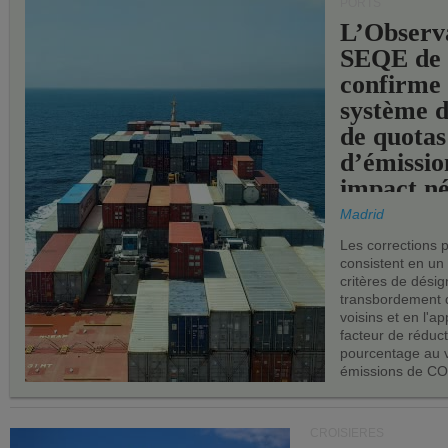
PORTS
L’Observ
SEQE de 
confirme 
système 
de quotas
d’émissio
impact né
les ports 
Madrid
Les corrections 
consistent en un
critères de désig
transbordement 
voisins et en l'ap
facteur de réduc
pourcentage au 
émissions de CO
CROISIÈRES