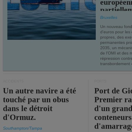
européen
partielle
demandes
Bruxelles
armateur
Un nouveau fonds
d'euros pour les
propres, des ex
permanentes pro
2035, un mécani
de l'OMI et des 
répression contre
transbordement «
ACCIDENTS
PORTS
Un autre navire a été
Port de Gi
touché par un obus
Premier r
dans le détroit
d'un grand
d'Ormuz.
conteneurs
d'amarrage
Southampton/Tampa