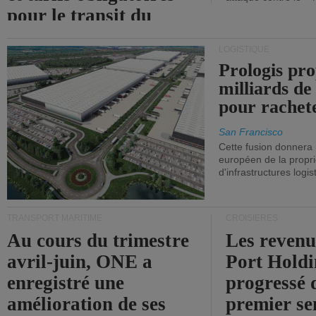
pour le transit du
détroit d'Ormuz.
LOGISTIQUE
Prologis pro
milliards de
pour rachet
San Francisco
Cette fusion donnera
européen de la propri
d'infrastructures logis
TRANSPORT MARITIME
CROISIÈRES
Au cours du trimestre
Les revenu
avril-juin, ONE a
Port Holdi
enregistré une
progressé 
amélioration de ses
premier se