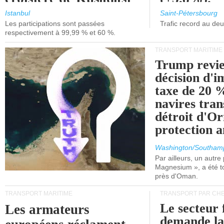
et de Lisbonne.
Istanbul
Saint-Pétersbourg
Les participations sont passées
Trafic record au de
respectivement à 99,99 % et 60 %.
TRANSPORT MARITIME
Trump revie
décision d'
taxe de 20 %
navires tran
détroit d'O
protection 
Washington/Southam
Par ailleurs, un autre p
Magnesium », a été t
près d'Oman.
TRANSPORT MARITIME
TRANSPORT PAR CHE
Le secteur 
Les armateurs
demande l