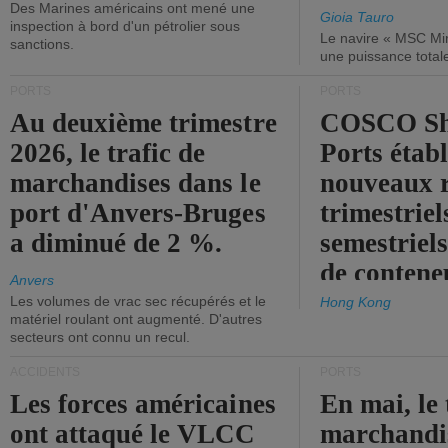
Des Marines américains ont mené une
Gioia Tauro
inspection à bord d'un pétrolier sous
Le navire « MSC Mir
sanctions.
une puissance total
PORTS
PORTS
Au deuxième trimestre
COSCO Sh
2026, le trafic de
Ports établ
marchandises dans le
nouveaux 
port d'Anvers-Bruges
trimestriel
a diminué de 2 %.
semestriels
de contene
Anvers
Les volumes de vrac sec récupérés et le
Hong Kong
matériel roulant ont augmenté. D'autres
secteurs ont connu un recul.
ACCIDENTS
PORTS
Les forces américaines
En mai, le 
ont attaqué le VLCC
marchandis