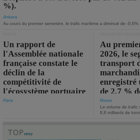
%).
Ankara
Au cours du premier semestre, le trafic maritime a diminué de -0,5%.
PORTS
TRANSPORT PAR CHE
Un rapport de
Au premie
l'Assemblée nationale
2026, le s
française constate le
transport 
déclin de la
marchandis
compétitivité de
enregistré
l'écosystème portuaire
de 2,7 % d
de l'État.
chiffre d'a
Paris
Rome
Le volume de trafic 
opérationn
8,8 milliards de ton