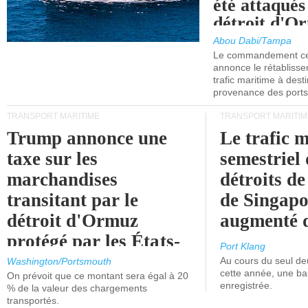
été attaqués
détroit d'O
Abou Dabi/Tampa
Le commandement cen
annonce le rétabliss
trafic maritime à dest
provenance des ports 
TRANSPORT MARITIME
TRANSPORT MARITIM
Trump annonce une
Le trafic 
taxe sur les
semestriel 
marchandises
détroits d
transitant par le
de Singapo
détroit d'Ormuz
augmenté 
protégé par les États-
Port Klang
Unis.
Au cours du seul de
Washington/Portsmouth
cette année, une ba
On prévoit que ce montant sera égal à 20
enregistrée.
% de la valeur des chargements
transportés.