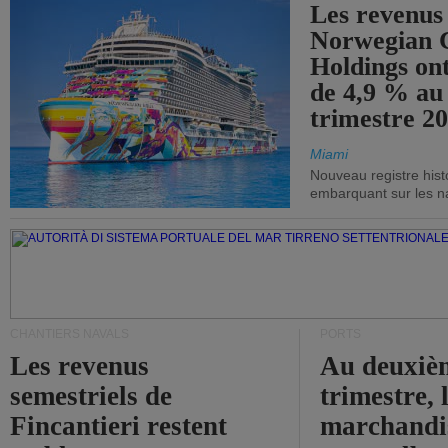
Les revenus
Norwegian C
Holdings on
de 4,9 % au
trimestre 20
Miami
Nouveau registre his
embarquant sur les nav
CHANTIERS NAVALS
PORTS
Les revenus
Au deuxiè
semestriels de
trimestre, 
Fincantieri restent
marchandis