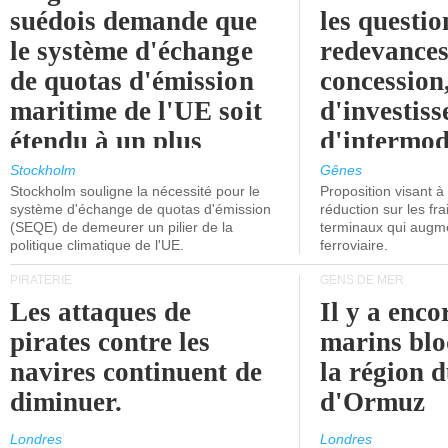
suédois demande que
les questio
le système d'échange
redevances
de quotas d'émission
concession
maritime de l'UE soit
d'investiss
étendu à un plus
d'intermod
grand nombre de
l'attention
Stockholm
Gênes
Stockholm souligne la nécessité pour le
Proposition visant 
navires.
politiciens.
système d'échange de quotas d'émission
réduction sur les fr
(SEQE) de demeurer un pilier de la
terminaux qui augmen
politique climatique de l'UE.
ferroviaire.
PIRATERIE
GENS DE MER
Les attaques de
Il y a enco
pirates contre les
marins blo
navires continuent de
la région d
diminuer.
d'Ormuz
Londres
Londres