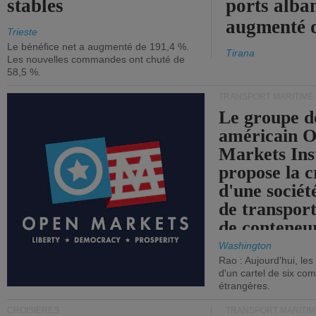
stables
ports alba
augmenté 
Trieste
Le bénéfice net a augmenté de 191,4 %.
Tirana
Les nouvelles commandes ont chuté de
58,5 %.
TRANSPORT MARITIME
Le groupe d
américain 
Markets Ins
propose la c
d'une sociét
de transpor
de conteneu
Washington
Rao : Aujourd'hui, le
d'un cartel de six co
étrangères.
CROISIÈRES
TRANSPORT MARITIM