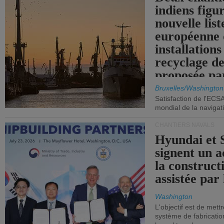
indiens figu
nouvelle list
européenne 
installations
recyclage de
proposée pa
Commission
Bruxelles/Washington
Satisfaction de l'ECS
mondial de la navigat
CHANTIERS NAVALS
Hyundai et 
signent un 
la construct
assistée par 
Washington
L'objectif est de mett
système de fabricati