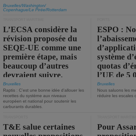
d'émission de l'UE.
Bruxelles/Washington/
Copenhague/Le Pirée/Rotterdam
TRANSPORT MARITIME
PORTS
L’ECSA considère la
ESPO : No
révision proposée du
l’abaissem
SEQE-UE comme une
d’applicat
première étape, mais
système d’
beaucoup d’autres
quotas d’é
devraient suivre.
l’UE de 5 
tonneaux d
Bruxelles
Bruxelles
Raptis : C’est une bonne idée d’allouer les
Nous saluons les me
brute.
recettes du système aux niveaux
réduire les escales 
européen et national pour soutenir les
carburants durables.
TRANSPORTS
TRANSPORT MARITIM
T&E salue certaines
Pour Assar