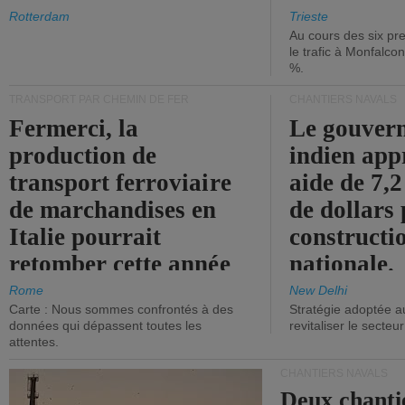
les ports.
diminue.
Rotterdam
Trieste
Au cours des six pr
le trafic à Monfalco
%.
TRANSPORT PAR CHEMIN DE FER
CHANTIERS NAVALS
Fermerci, la
Le gouver
production de
indien app
transport ferroviaire
aide de 7,2
de marchandises en
de dollars 
Italie pourrait
constructi
retomber cette année
nationale.
aux niveaux de 2015.
Rome
New Delhi
Carte : Nous sommes confrontés à des
Stratégie adoptée a
données qui dépassent toutes les
revitaliser le secteur
attentes.
CHANTIERS NAVALS
Deux chanti