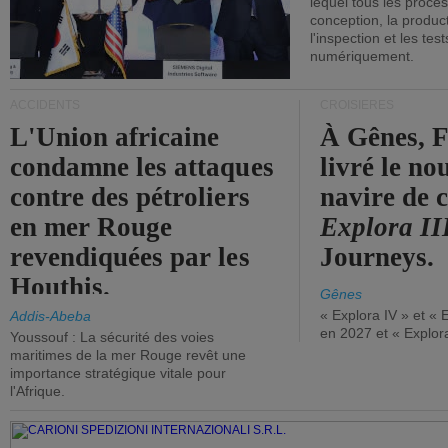
lequel tous les proces
conception, la producti
l'inspection et les tes
numériquement.
ACCIDENTS
CROISIÈRES
L'Union africaine
À Gênes, F
condamne les attaques
livré le n
contre des pétroliers
navire de c
en mer Rouge
Explora II
revendiquées par les
Journeys.
Houthis.
Gênes
« Explora IV » et « 
Addis-Abeba
en 2027 et « Explor
Youssouf : La sécurité des voies
maritimes de la mer Rouge revêt une
importance stratégique vitale pour
l'Afrique.