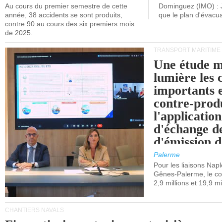
Au cours du premier semestre de cette
Dominguez (IMO) : 
année, 38 accidents se sont produits,
que le plan d'évacua
contre 90 au cours des six premiers mois
de 2025.
TRANSPORT MARITIME
Une étude m
lumière les 
importants e
contre-produ
l'applicatio
d'échange d
d'émission d
(SEQE-UE) a
Palerme
maritimes av
Pour les liaisons Nap
Gênes-Palerme, le coû
occidentale.
2,9 millions et 19,9 mi
CHANTIERS NAVALS