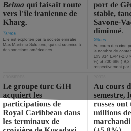
Belma
qui faisait route
port de Gên
vers l'île iranienne de
stable, tan
Kharg.
Savone-Vad
diminué.
Tampa
Elle est exploitée par la société émiratie
Gênes
Max Maritime Solutions, qui est soumise à
Au cours des cinq p
des sanctions américaines.
le nombre de conten
199 914 EVP (-2,8 %
%) et 200 686 (-9,2 
respectivement par 
CROISIÈRES
PORTS
Le groupe turc GIH
Au cours 
acquiert les
semestre, l
participations de
russes ont 
Royal Caribbean dans
millions d
les terminaux de
marchandi
croisière de Kusadasi
(+5,8%).