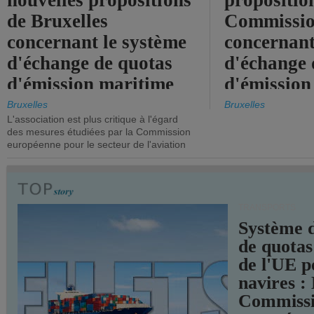
nouvelles propositions
propositio
de Bruxelles
Commissi
concernant le système
concernant
d'échange de quotas
d'échange 
d'émission maritime
d'émission
de l'UE.
timide, alo
Bruxelles
Bruxelles
L'association est plus critique à l'égard
mesures pl
des mesures étudiées par la Commission
courageuse
européenne pour le secteur de l'aviation
attendues.
TRANSPORTS
Système 
de quotas
de l'UE p
navires :
Commiss