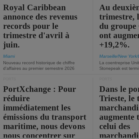
Royal Caribbean
Au deuxiè
annonce des revenus
trimestre, 
records pour le
du group
trimestre d'avril à
ont augme
juin.
+19,2%.
Miami
Marseille/New York/
Nouveau record historique de chiffre
La coentreprise Uni
d'affaires au premier semestre 2026
Stonepeak est term
PORTS
PORTS
PortXchange : Pour
Dans le po
réduire
Trieste, le 
immédiatement les
marchandis
émissions du transport
augmente t
maritime, nous devons
celui des
nous concentrer sur
marchandis