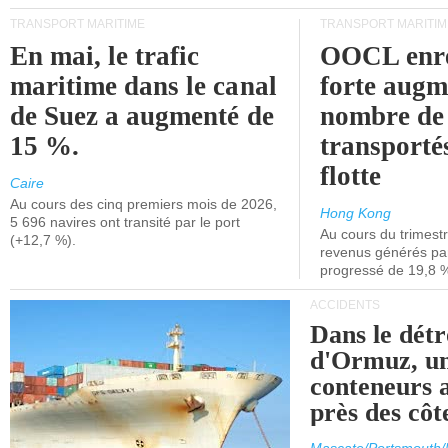
TRANSPORT MARITIME
TRANSPORT MARITIM
En mai, le trafic
OOCL enre
maritime dans le canal
forte augm
de Suez a augmenté de
nombre de
15 %.
transporté
flotte
Caire
Au cours des cinq premiers mois de 2026,
Hong Kong
5 696 navires ont transité par le port
Au cours du trimestre
(+12,7 %).
revenus générés par 
progressé de 19,8 
ACCIDENTS
Dans le détr
d'Ormuz, un
conteneurs a
près des cô