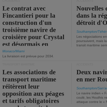
CROISIÈRES
ACCIDENTS
Le contrat avec
Nouvelles 
Fincantieri pour la
dans la ré
construction d'un
détroit d'
troisième navire de
Southampton/Téhér
croisière pour Crystal
Les négociations en
poursuivent, mais l
est désormais en
transit maritime sem
vigueur.
Monaco/Miami
La livraison est prévue pour 2034.
TRANSPORT MARITIME
ACCIDENTS
Les associations de
Deux navir
transport maritime
en mer Ro
réitèrent leur
Southampton/San'a
opposition aux péages
Le navire indien « F
coulé, les Houthis 
et tarifs obligatoires
attaque contre le «