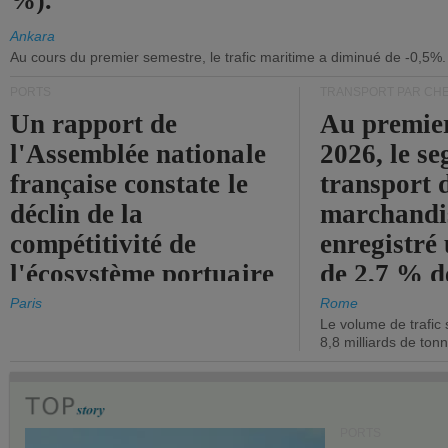
%).
Ankara
Au cours du premier semestre, le trafic maritime a diminué de -0,5%.
PORTS
TRANSPORT PAR CHE
Un rapport de
Au premie
l'Assemblée nationale
2026, le s
française constate le
transport 
déclin de la
marchandis
compétitivité de
enregistré
l'écosystème portuaire
de 2,7 % d
de l'État.
chiffre d'a
Paris
Rome
Le volume de trafic 
opérationn
8,8 milliards de ton
PORTS