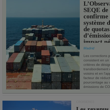
L’Observ
SEQE de 
confirme 
système 
de quotas
d’émissio
impact né
les ports 
Madrid
Les corrections 
consistent en un
critères de désig
transbordement 
voisins et en l'ap
facteur de réduc
pourcentage au 
émissions de CO
CROISIÈRES
Les revenus