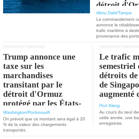
détroit d'O
Abou Dabi/Tampa
Le commandement cen
annonce le rétabliss
trafic maritime à dest
provenance des ports 
TRANSPORT MARITIME
TRANSPORT MARITIM
Trump annonce une
Le trafic 
taxe sur les
semestriel 
marchandises
détroits d
transitant par le
de Singapo
détroit d'Ormuz
augmenté 
protégé par les États-
Port Klang
Unis.
Au cours du seul de
Washington/Portsmouth
cette année, une ba
On prévoit que ce montant sera égal à 20
enregistrée.
% de la valeur des chargements
transportés.