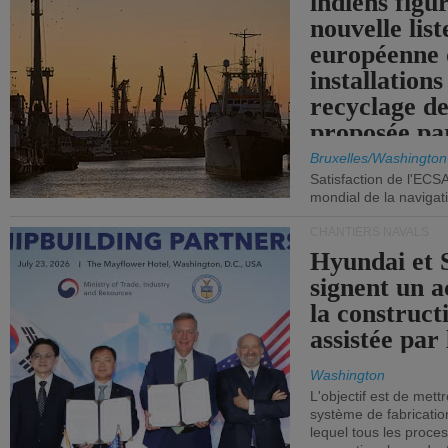
indiens figu
nouvelle list
européenne 
installations
recyclage de
proposée pa
Commission
Bruxelles/Washington
Satisfaction de l'ECS
mondial de la navigat
CHANTIERS NAVALS
Hyundai et 
signent un 
la construct
assistée par 
Washington
L'objectif est de mett
système de fabricati
lequel tous les proces