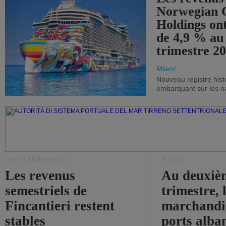
Norwegian C
Holdings on
de 4,9 % au
trimestre 20
Miami
Nouveau registre his
embarquant sur les nav
CHANTIERS NAVALS
PORTS
Les revenus
Au deuxiè
semestriels de
trimestre, 
Fincantieri restent
marchandis
stables
ports alba