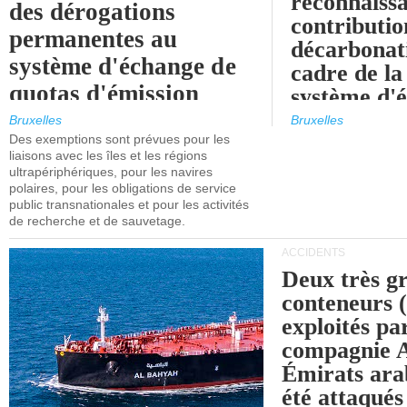
reconnaissa
des dérogations
contributio
permanentes au
décarbonat
système d'échange de
cadre de la
quotas d'émission
système d'
maritimes de l'UE
quotas d'ém
Bruxelles
Bruxelles
l'UE (SEQ
Des exemptions sont prévues pour les
après 2030.
liaisons avec les îles et les régions
ultrapériphériques, pour les navires
polaires, pour les obligations de service
public transnationales et pour les activités
de recherche et de sauvetage.
ACCIDENTS
Deux très g
conteneurs
exploités pa
compagnie
Émirats ara
été attaqués