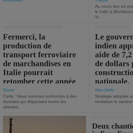
les ports.
diminue.
Rotterdam
Trieste
Au cours des six pr
le trafic à Monfalco
%.
TRANSPORT PAR CHEMIN DE FER
CHANTIERS NAVALS
Fermerci, la
Le gouver
production de
indien app
transport ferroviaire
aide de 7,2
de marchandises en
de dollars 
Italie pourrait
constructi
retomber cette année
nationale.
aux niveaux de 2015.
Rome
New Delhi
Carte : Nous sommes confrontés à des
Stratégie adoptée a
données qui dépassent toutes les
revitaliser le secteur
attentes.
CHANTIERS NAVALS
Deux chanti