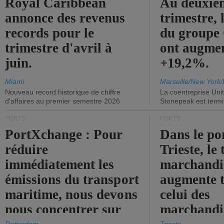
Royal Caribbean
Au deuxiè
annonce des revenus
trimestre, 
records pour le
du group
trimestre d'avril à
ont augme
juin.
+19,2%.
Miami
Marseille/New York/
Nouveau record historique de chiffre
La coentreprise Uni
d'affaires au premier semestre 2026
Stonepeak est term
PORTS
PORTS
PortXchange : Pour
Dans le po
réduire
Trieste, le 
immédiatement les
marchandis
émissions du transport
augmente t
maritime, nous devons
celui des
nous concentrer sur
marchandis