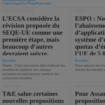
d'émission de l'UE.
Bruxelles/Washington/
Copenhague/Le Pirée/Rotterdam
TRANSPORT MARITIME
PORTS
L’ECSA considère la
ESPO : No
révision proposée du
l’abaissem
SEQE-UE comme une
d’applicat
première étape, mais
système d’
beaucoup d’autres
quotas d’é
devraient suivre.
l’UE de 5 
tonneaux d
Bruxelles
Bruxelles
Raptis : C’est une bonne idée d’allouer les
Nous saluons les me
brute.
recettes du système aux niveaux
réduire les escales 
européen et national pour soutenir les
carburants durables.
TRANSPORTS
TRANSPORT MARITIM
T&E salue certaines
Pour Assar
nouvelles propositions
propositio