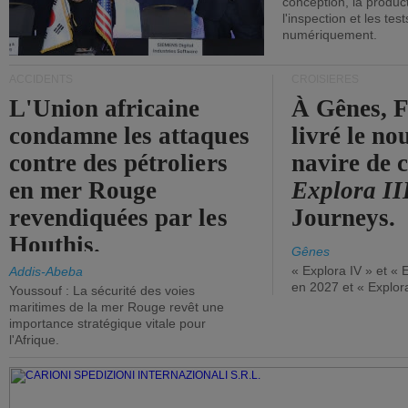
conception, la producti
l'inspection et les tes
numériquement.
ACCIDENTS
CROISIÈRES
L'Union africaine
À Gênes, F
condamne les attaques
livré le n
contre des pétroliers
navire de c
en mer Rouge
Explora II
revendiquées par les
Journeys.
Houthis.
Gênes
« Explora IV » et « 
Addis-Abeba
en 2027 et « Explor
Youssouf : La sécurité des voies
maritimes de la mer Rouge revêt une
importance stratégique vitale pour
l'Afrique.