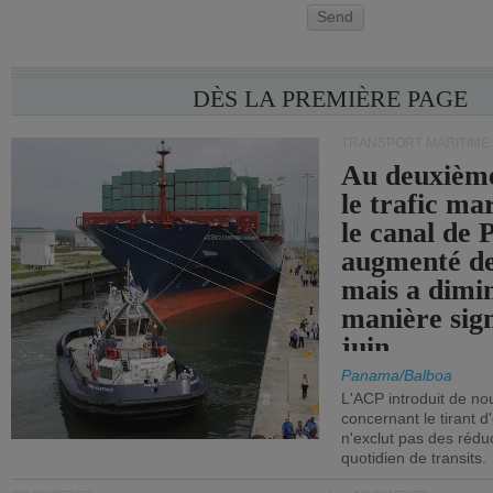
Send
DÈS LA PREMIÈRE PAGE
TRANSPORT MARITIME
Au deuxième
le trafic ma
le canal de
augmenté de
mais a dimi
manière sign
juin.
Panama/Balboa
L'ACP introduit de nou
concernant le tirant d
n'exclut pas des réd
quotidien de transits.