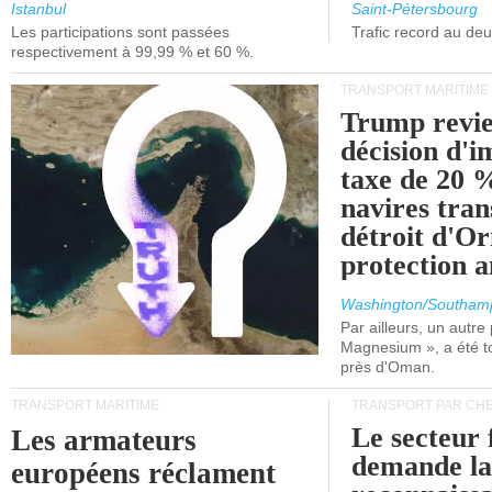
et de Lisbonne.
Istanbul
Saint-Pétersbourg
Les participations sont passées
Trafic record au de
respectivement à 99,99 % et 60 %.
TRANSPORT MARITIME
Trump revie
décision d'
taxe de 20 %
navires tran
détroit d'O
protection 
Washington/Southam
Par ailleurs, un autre p
Magnesium », a été t
près d'Oman.
TRANSPORT MARITIME
TRANSPORT PAR CHE
Le secteur 
Les armateurs
demande l
européens réclament