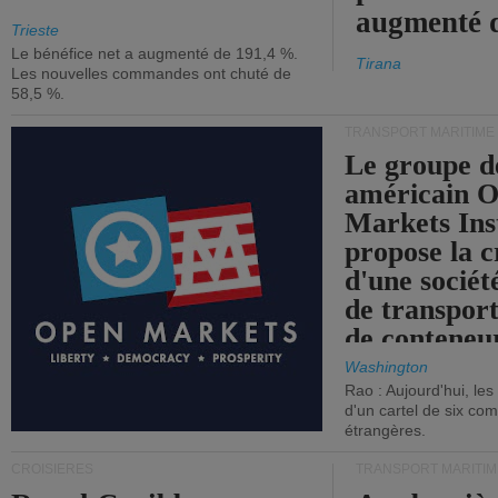
augmenté 
Trieste
Le bénéfice net a augmenté de 191,4 %.
Tirana
Les nouvelles commandes ont chuté de
58,5 %.
TRANSPORT MARITIME
Le groupe d
américain 
Markets Ins
propose la c
d'une sociét
de transpor
de conteneu
Washington
Rao : Aujourd'hui, le
d'un cartel de six co
étrangères.
CROISIÈRES
TRANSPORT MARITIM