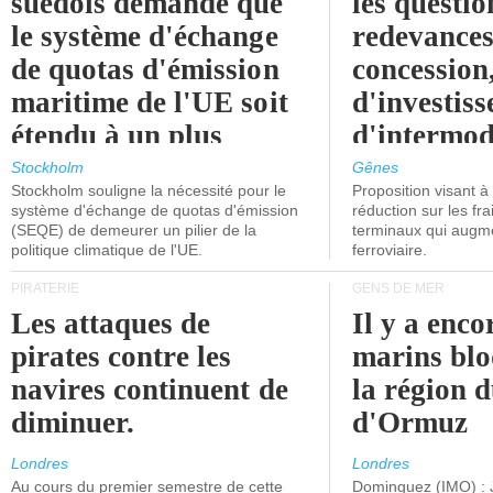
suédois demande que
les questio
le système d'échange
redevances
de quotas d'émission
concession
maritime de l'UE soit
d'investiss
étendu à un plus
d'intermod
grand nombre de
l'attention
Stockholm
Gênes
Stockholm souligne la nécessité pour le
Proposition visant 
navires.
politiciens.
système d'échange de quotas d'émission
réduction sur les fr
(SEQE) de demeurer un pilier de la
terminaux qui augmen
politique climatique de l'UE.
ferroviaire.
PIRATERIE
GENS DE MER
Les attaques de
Il y a enco
pirates contre les
marins blo
navires continuent de
la région d
diminuer.
d'Ormuz
Londres
Londres
Au cours du premier semestre de cette
Dominguez (IMO) : 