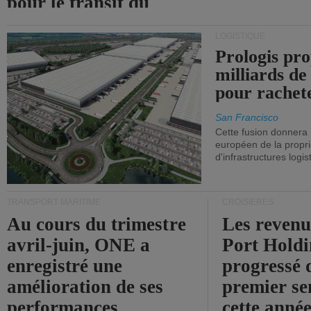
pour le transit du
détroit d'Ormuz.
LOGISTIQUE
Prologis pro
milliards de
pour rachet
San Francisco
Cette fusion donnera
européen de la propri
d'infrastructures logis
TRANSPORT MARITIME
CROISIÈRES
Au cours du trimestre
Les revenu
avril-juin, ONE a
Port Holdi
enregistré une
progressé 
amélioration de ses
premier se
performances
cette année