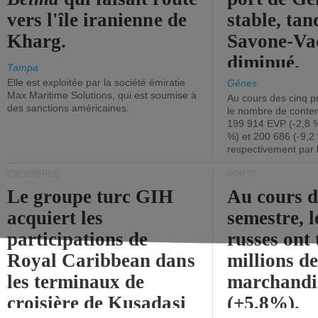
vers l'île iranienne de
stable, tan
Kharg.
Savone-Vad
diminué.
Tampa
Elle est exploitée par la société émiratie
Gênes
Max Maritime Solutions, qui est soumise à
Au cours des cinq p
des sanctions américaines.
le nombre de conten
199 914 EVP (-2,8 %
%) et 200 686 (-9,2 
respectivement par 
CROISIÈRES
PORTS
Le groupe turc GIH
Au cours 
acquiert les
semestre, l
participations de
russes ont 
Royal Caribbean dans
millions d
les terminaux de
marchandi
croisière de Kusadasi
(+5,8%).