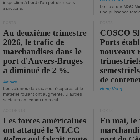
inspection à bord d'un pétrolier sous
Le navire « MSC Mir
sanctions.
une puissance total
PORTS
PORTS
Au deuxième trimestre
COSCO Sh
2026, le trafic de
Ports établ
marchandises dans le
nouveaux 
port d'Anvers-Bruges
trimestriel
a diminué de 2 %.
semestriels
de contene
Anvers
Les volumes de vrac sec récupérés et le
Hong Kong
matériel roulant ont augmenté. D'autres
secteurs ont connu un recul.
ACCIDENTS
PORTS
Les forces américaines
En mai, le 
ont attaqué le VLCC
marchandis
Belma
qui faisait route
port de Gên