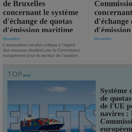
de Bruxelles
Commissi
concernant le système
concernant
d'échange de quotas
d'échange 
d'émission maritime
d'émission
de l'UE.
timide, alo
Bruxelles
Bruxelles
L'association est plus critique à l'égard
mesures pl
des mesures étudiées par la Commission
courageuse
européenne pour le secteur de l'aviation
attendues.
TRANSPORTS
Système 
de quotas
de l'UE p
navires :
Commiss
européen