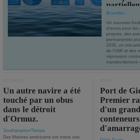
partielle
demandes
Bruxelles
armateur
Un nouveau fonds
d'euros pour les
propres, des ex
permanentes pro
2035, un mécani
de l'OMI et des 
répression contre
transbordement «
ACCIDENTS
PORTS
Un autre navire a été
Port de Gi
touché par un obus
Premier r
dans le détroit
d'un grand
d'Ormuz.
conteneurs
d'amarrage
Southampton/Tampa
Des Marines américains ont mené une
Gioia Tauro