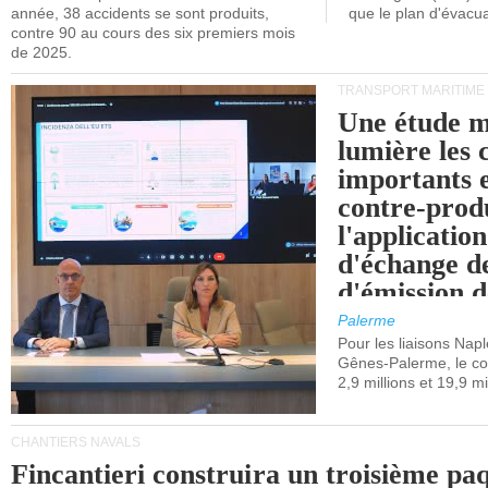
année, 38 accidents se sont produits,
que le plan d'évacua
contre 90 au cours des six premiers mois
de 2025.
TRANSPORT MARITIME
Une étude m
lumière les 
importants e
contre-produ
l'applicatio
d'échange d
d'émission d
(SEQE-UE) a
Palerme
maritimes av
Pour les liaisons Nap
Gênes-Palerme, le coû
occidentale.
2,9 millions et 19,9 mi
CHANTIERS NAVALS
Fincantieri construira un troisième pa