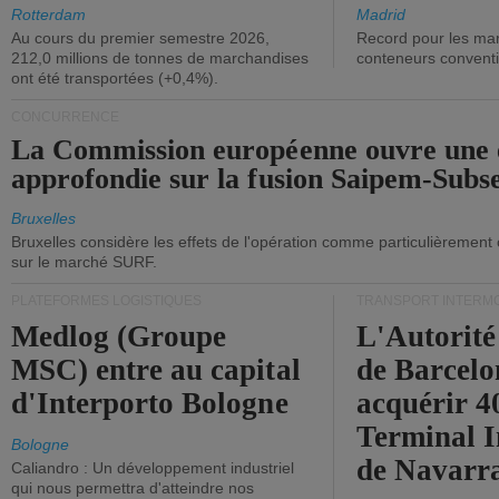
ont diminué.
(+2,9%).
Rotterdam
Madrid
Au cours du premier semestre 2026,
Record pour les ma
212,0 millions de tonnes de marchandises
conteneurs convent
ont été transportées (+0,4%).
CONCURRENCE
La Commission européenne ouvre une 
approfondie sur la fusion Saipem-Subs
Bruxelles
Bruxelles considère les effets de l'opération comme particulièrement
sur le marché SURF.
PLATEFORMES LOGISTIQUES
TRANSPORT INTERM
Medlog (Groupe
L'Autorité
MSC) entre au capital
de Barcelo
d'Interporto Bologne
acquérir 
Terminal 
Bologne
de Navarr
Caliandro : Un développement industriel
qui nous permettra d'atteindre nos