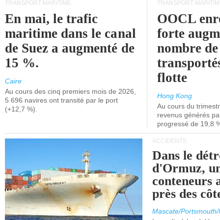
TRANSPORT MARITIME
TRANSPORT MARITIM
En mai, le trafic
OOCL enre
maritime dans le canal
forte augm
de Suez a augmenté de
nombre de
15 %.
transporté
flotte
Caire
Au cours des cinq premiers mois de 2026,
Hong Kong
5 696 navires ont transité par le port
Au cours du trimestre
(+12,7 %).
revenus générés par 
progressé de 19,8 
ACCIDENTS
Dans le détr
d'Ormuz, un
conteneurs a
près des cô
Mascate/Portsmouth