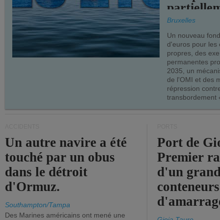
partielle
demandes
Bruxelles
armateur
Un nouveau fonds
d'euros pour les
propres, des ex
permanentes pro
2035, un mécani
de l'OMI et des 
répression contre
transbordement «
ACCIDENTS
PORTS
Un autre navire a été
Port de Gi
touché par un obus
Premier r
dans le détroit
d'un grand
d'Ormuz.
conteneurs
d'amarrage
Southampton/Tampa
Des Marines américains ont mené une
Gioia Tauro