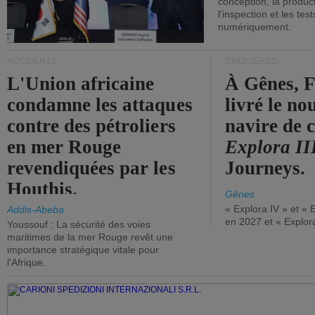
conception, la producti
l'inspection et les tes
numériquement.
ACCIDENTS
CROISIÈRES
L'Union africaine
À Gênes, F
condamne les attaques
livré le n
contre des pétroliers
navire de c
en mer Rouge
Explora II
revendiquées par les
Journeys.
Houthis.
Gênes
« Explora IV » et « 
Addis-Abeba
en 2027 et « Explor
Youssouf : La sécurité des voies
maritimes de la mer Rouge revêt une
importance stratégique vitale pour
l'Afrique.