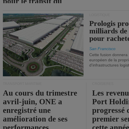
pour le transit du
détroit d'Ormuz.
LOGISTIQUE
Prologis pro
milliards de
pour rachet
San Francisco
Cette fusion donnera
européen de la propri
d'infrastructures logis
TRANSPORT MARITIME
CROISIÈRES
Au cours du trimestre
Les revenu
avril-juin, ONE a
Port Holdi
enregistré une
progressé 
amélioration de ses
premier se
performances
cette année