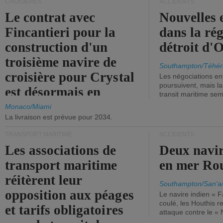
CROISIÈRES
ACCIDENTS
Le contrat avec
Nouvelles 
Fincantieri pour la
dans la ré
construction d'un
détroit d'
troisième navire de
Southampton/Téhér
croisière pour Crystal
Les négociations en
poursuivent, mais l
est désormais en
transit maritime sem
vigueur.
Monaco/Miami
La livraison est prévue pour 2034.
TRANSPORT MARITIME
ACCIDENTS
Les associations de
Deux navir
transport maritime
en mer Ro
réitèrent leur
Southampton/San'a
opposition aux péages
Le navire indien « F
coulé, les Houthis 
et tarifs obligatoires
attaque contre le «