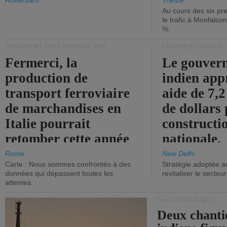
les ports.
diminue.
Rotterdam
Trieste
Au cours des six pr
le trafic à Monfalco
%.
TRANSPORT PAR CHEMIN DE FER
CHANTIERS NAVALS
Fermerci, la
Le gouver
production de
indien app
transport ferroviaire
aide de 7,2
de marchandises en
de dollars 
Italie pourrait
constructi
retomber cette année
nationale.
aux niveaux de 2015.
Rome
New Delhi
Carte : Nous sommes confrontés à des
Stratégie adoptée a
données qui dépassent toutes les
revitaliser le secteur
attentes.
CHANTIERS NAVALS
Deux chanti