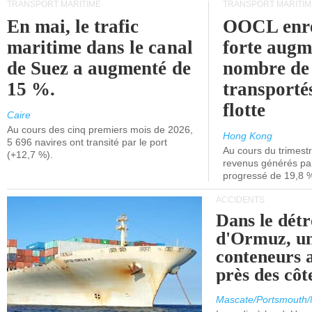
TRANSPORT MARITIME
TRANSPORT MARITIM
En mai, le trafic
OOCL enre
maritime dans le canal
forte augm
de Suez a augmenté de
nombre de
15 %.
transporté
flotte
Caire
Au cours des cinq premiers mois de 2026,
Hong Kong
5 696 navires ont transité par le port
Au cours du trimestre
(+12,7 %).
revenus générés par 
progressé de 19,8 
ACCIDENTS
Dans le détr
d'Ormuz, un
conteneurs a
près des cô
Mascate/Portsmouth