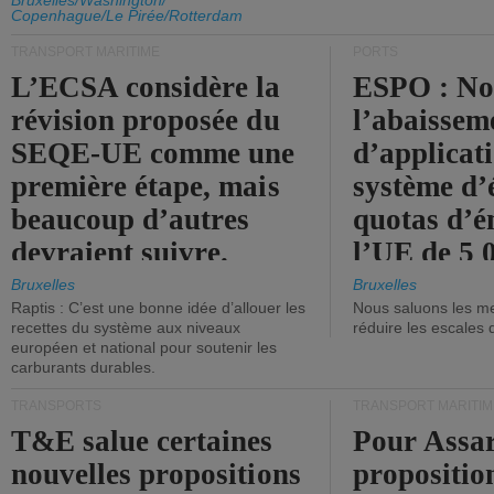
d'émission de l'UE.
Bruxelles/Washington/
Copenhague/Le Pirée/Rotterdam
TRANSPORT MARITIME
PORTS
L’ECSA considère la
ESPO : No
révision proposée du
l’abaissem
SEQE-UE comme une
d’applicat
première étape, mais
système d’
beaucoup d’autres
quotas d’é
devraient suivre.
l’UE de 5 
tonneaux d
Bruxelles
Bruxelles
Raptis : C’est une bonne idée d’allouer les
Nous saluons les me
brute.
recettes du système aux niveaux
réduire les escales 
européen et national pour soutenir les
carburants durables.
TRANSPORTS
TRANSPORT MARITIM
T&E salue certaines
Pour Assar
nouvelles propositions
propositio