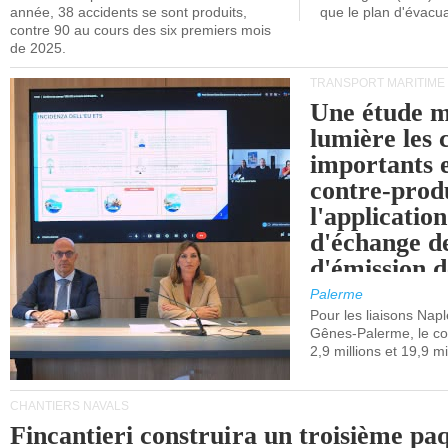
année, 38 accidents se sont produits,
que le plan d'évacua
contre 90 au cours des six premiers mois
de 2025.
TRANSPORT MARITIME
Une étude m
lumière les 
importants e
contre-produ
l'applicatio
d'échange d
d'émission d
(SEQE-UE) a
Palerme
maritimes av
Pour les liaisons Nap
Gênes-Palerme, le coû
occidentale.
2,9 millions et 19,9 mi
CHANTIERS NAVALS
Fincantieri construira un troisième pa