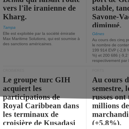
vers l'île iranienne de
stable, tan
Kharg.
Savone-Vad
diminué.
Tampa
Elle est exploitée par la société émiratie
Gênes
Max Maritime Solutions, qui est soumise à
Au cours des cinq p
des sanctions américaines.
le nombre de conten
199 914 EVP (-2,8 %
%) et 200 686 (-9,2 
respectivement par 
CROISIÈRES
PORTS
Le groupe turc GIH
Au cours 
acquiert les
semestre, l
participations de
russes ont 
Royal Caribbean dans
millions d
les terminaux de
marchandi
croisière de Kusadasi
(+5,8%).