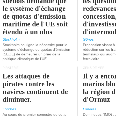
suédois demande que
les questio
le système d'échange
redevances
de quotas d'émission
concession
maritime de l'UE soit
d'investiss
étendu à un plus
d'intermod
grand nombre de
l'attention
Stockholm
Gênes
Stockholm souligne la nécessité pour le
Proposition visant 
navires.
politiciens.
système d'échange de quotas d'émission
réduction sur les fr
(SEQE) de demeurer un pilier de la
terminaux qui augmen
politique climatique de l'UE.
ferroviaire.
PIRATERIE
GENS DE MER
Les attaques de
Il y a enco
pirates contre les
marins blo
navires continuent de
la région d
diminuer.
d'Ormuz
Londres
Londres
Au cours du premier semestre de cette
Dominguez (IMO) : 