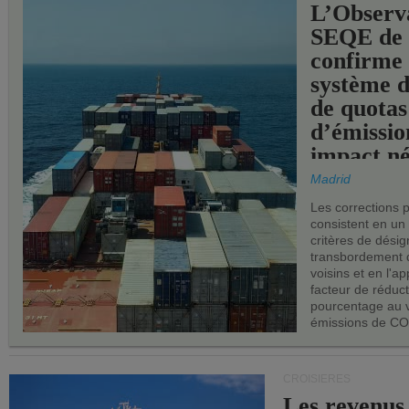
L’Observ
SEQE de 
confirme 
système 
de quotas
d’émissio
impact né
les ports 
Madrid
Les corrections 
consistent en un
critères de désig
transbordement 
voisins et en l'ap
facteur de réduc
pourcentage au 
émissions de CO
CROISIÈRES
Les revenus