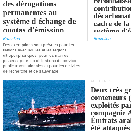
reconnaissa
des dérogations
contributio
permanentes au
décarbonat
système d'échange de
cadre de la
quotas d'émission
système d'
maritimes de l'UE
quotas d'ém
Bruxelles
Bruxelles
l'UE (SEQ
Des exemptions sont prévues pour les
après 2030.
liaisons avec les îles et les régions
ultrapériphériques, pour les navires
polaires, pour les obligations de service
public transnationales et pour les activités
de recherche et de sauvetage.
ACCIDENTS
Deux très g
conteneurs
exploités pa
compagnie
Émirats ara
été attaqués