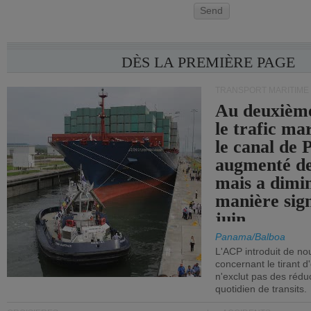
Send
DÈS LA PREMIÈRE PAGE
TRANSPORT MARITIME
Au deuxième
le trafic ma
le canal de
augmenté de
mais a dimi
manière sign
juin.
Panama/Balboa
L'ACP introduit de nou
concernant le tirant d
n'exclut pas des réd
quotidien de transits.