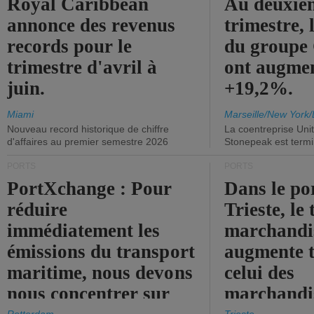
Royal Caribbean
Au deuxiè
annonce des revenus
trimestre, 
records pour le
du group
trimestre d'avril à
ont augme
juin.
+19,2%.
Miami
Marseille/New York/
Nouveau record historique de chiffre
La coentreprise Uni
d'affaires au premier semestre 2026
Stonepeak est term
PORTS
PORTS
PortXchange : Pour
Dans le po
réduire
Trieste, le 
immédiatement les
marchandis
émissions du transport
augmente t
maritime, nous devons
celui des
nous concentrer sur
marchandis