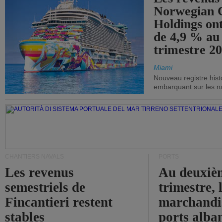
Norwegian C
Holdings on
de 4,9 % au
trimestre 20
Miami
Nouveau registre his
embarquant sur les nav
CHANTIERS NAVALS
PORTS
Les revenus
Au deuxiè
semestriels de
trimestre, 
Fincantieri restent
marchandis
stables
ports alba