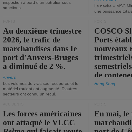
inspection à bord d'un pétrolier sous
Le navire « MSC Mir
sanctions.
une puissance total
PORTS
PORTS
Au deuxième trimestre
COSCO Sh
2026, le trafic de
Ports établ
marchandises dans le
nouveaux 
port d'Anvers-Bruges
trimestriel
a diminué de 2 %.
semestriels
de contene
Anvers
Les volumes de vrac sec récupérés et le
Hong Kong
matériel roulant ont augmenté. D'autres
secteurs ont connu un recul.
ACCIDENTS
PORTS
Les forces américaines
En mai, le 
ont attaqué le VLCC
marchandis
Belma
qui faisait route
port de Gên