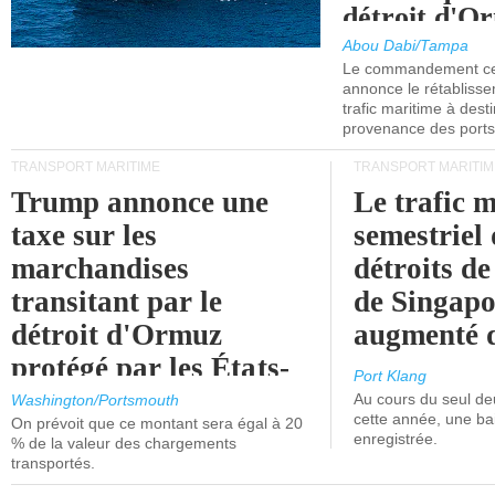
détroit d'O
Abou Dabi/Tampa
Le commandement cen
annonce le rétabliss
trafic maritime à dest
provenance des ports 
TRANSPORT MARITIME
TRANSPORT MARITIM
Trump annonce une
Le trafic 
taxe sur les
semestriel 
marchandises
détroits d
transitant par le
de Singapo
détroit d'Ormuz
augmenté 
protégé par les États-
Port Klang
Unis.
Au cours du seul de
Washington/Portsmouth
cette année, une ba
On prévoit que ce montant sera égal à 20
enregistrée.
% de la valeur des chargements
transportés.