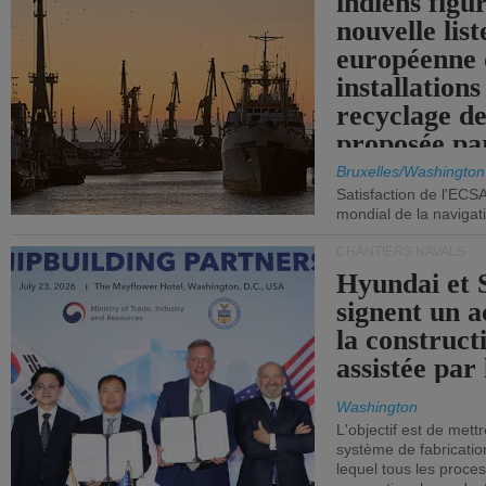
indiens figu
nouvelle list
européenne 
installations
recyclage de
proposée pa
Commission
Bruxelles/Washington
Satisfaction de l'ECS
mondial de la navigat
CHANTIERS NAVALS
Hyundai et 
signent un 
la construct
assistée par 
Washington
L'objectif est de mett
système de fabricati
lequel tous les proces