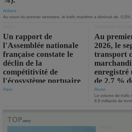
%).
Ankara
Au cours du premier semestre, le trafic maritime a diminué de -0,5%.
PORTS
TRANSPORT PAR CHE
Un rapport de
Au premie
l'Assemblée nationale
2026, le s
française constate le
transport 
déclin de la
marchandis
compétitivité de
enregistré
l'écosystème portuaire
de 2,7 % d
de l'État.
chiffre d'a
Paris
Rome
Le volume de trafic 
opérationn
8,8 milliards de ton
PORTS