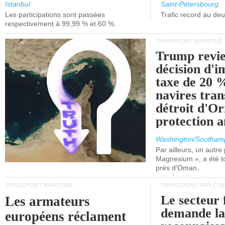
et de Lisbonne.
Istanbul
Saint-Pétersbourg
Les participations sont passées
Trafic record au de
respectivement à 99,99 % et 60 %.
TRANSPORT MARITIME
Trump revie
décision d'
taxe de 20 %
navires tran
détroit d'O
protection 
Washington/Southam
Par ailleurs, un autre p
Magnesium », a été t
près d'Oman.
TRANSPORT MARITIME
TRANSPORT PAR CHE
Le secteur 
Les armateurs
demande l
européens réclament