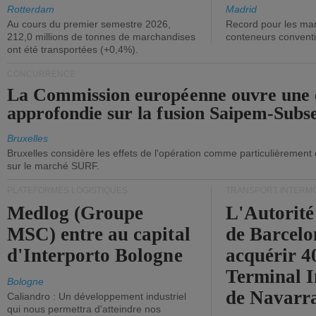
ont diminué.
(+2,9%).
Rotterdam
Madrid
Au cours du premier semestre 2026,
Record pour les ma
212,0 millions de tonnes de marchandises
conteneurs convent
ont été transportées (+0,4%).
CONCURRENCE
La Commission européenne ouvre une 
approfondie sur la fusion Saipem-Subs
Bruxelles
Bruxelles considère les effets de l'opération comme particulièrement
sur le marché SURF.
PLATEFORMES LOGISTIQUES
TRANSPORT INTERM
Medlog (Groupe
L'Autorité
MSC) entre au capital
de Barcelo
d'Interporto Bologne
acquérir 
Terminal 
Bologne
de Navarr
Caliandro : Un développement industriel
qui nous permettra d'atteindre nos