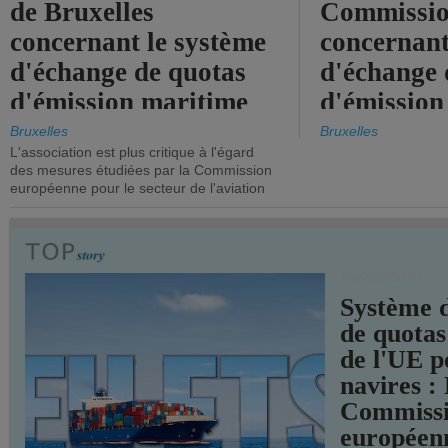
de Bruxelles
Commissi
concernant le système
concernant
d'échange de quotas
d'échange 
d'émission maritime
d'émission
de l'UE.
timide, alo
Bruxelles
Bruxelles
L'association est plus critique à l'égard
mesures pl
des mesures étudiées par la Commission
courageuse
européenne pour le secteur de l'aviation
attendues.
TRANSPORTS
Système 
de quotas
de l'UE p
navires :
Commiss
européen