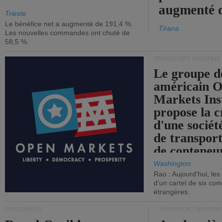
augmenté 
Trieste
Le bénéfice net a augmenté de 191,4 %.
Tirana
Les nouvelles commandes ont chuté de
58,5 %.
TRANSPORT MARITIME
Le groupe d
américain 
Markets Ins
propose la c
d'une sociét
de transpor
de conteneu
Washington
Rao : Aujourd'hui, le
d'un cartel de six co
étrangères.
CROISIÈRES
TRANSPORT MARITIM