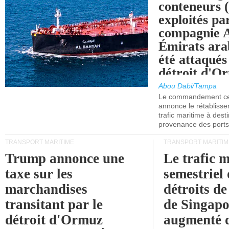
conteneurs
exploités pa
compagnie
Émirats ara
été attaqués
détroit d'O
Abou Dabi/Tampa
Le commandement cen
annonce le rétabliss
trafic maritime à dest
provenance des ports 
TRANSPORT MARITIME
TRANSPORT MARITIM
Trump annonce une
Le trafic 
taxe sur les
semestriel 
marchandises
détroits d
transitant par le
de Singapo
détroit d'Ormuz
augmenté 