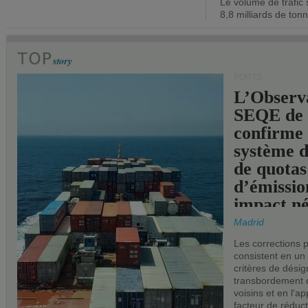
Le volume de trafic 
opérationn
8,8 milliards de ton
PORTS
L’Observ
SEQE de 
confirme 
système 
de quotas
d’émissio
impact né
les ports 
Madrid
Les corrections 
consistent en un
critères de désig
transbordement 
voisins et en l'ap
facteur de réduc