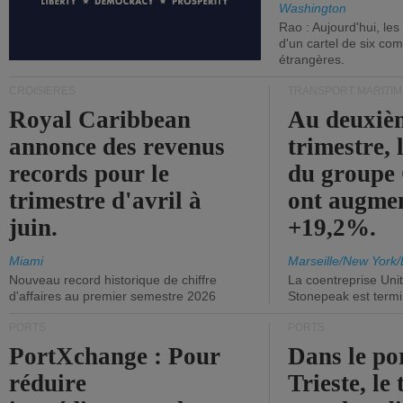
Washington
Rao : Aujourd'hui, le
d'un cartel de six co
étrangères.
CROISIÈRES
TRANSPORT MARITIM
Royal Caribbean
Au deuxiè
annonce des revenus
trimestre, 
records pour le
du group
trimestre d'avril à
ont augme
juin.
+19,2%.
Miami
Marseille/New York/
Nouveau record historique de chiffre
La coentreprise Uni
d'affaires au premier semestre 2026
Stonepeak est term
PORTS
PORTS
PortXchange : Pour
Dans le po
réduire
Trieste, le 