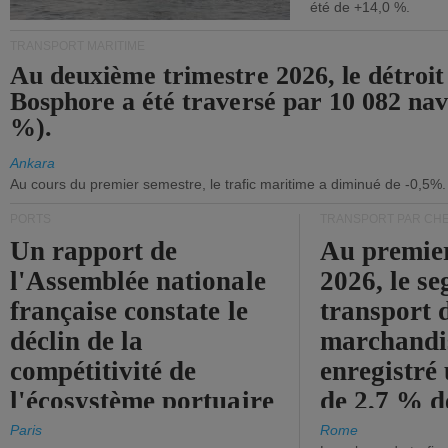
été de +14,0 %.
TRANSPORT MARITIME
Au deuxième trimestre 2026, le détroit
Bosphore a été traversé par 10 082 nav
%).
Ankara
Au cours du premier semestre, le trafic maritime a diminué de -0,5%.
PORTS
TRANSPORT PAR CHE
Un rapport de
Au premie
l'Assemblée nationale
2026, le s
française constate le
transport 
déclin de la
marchandis
compétitivité de
enregistré
l'écosystème portuaire
de 2,7 % d
de l'État.
chiffre d'a
Paris
Rome