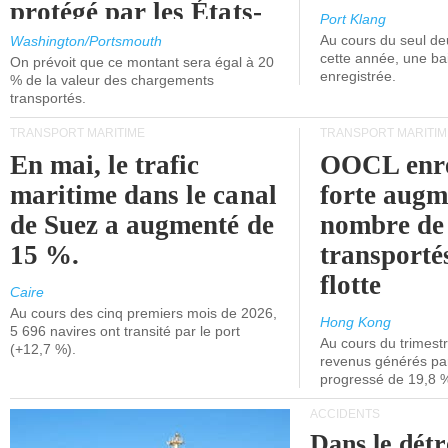
protégé par les États-
Port Klang
Unis.
Au cours du seul de
Washington/Portsmouth
cette année, une ba
On prévoit que ce montant sera égal à 20
enregistrée.
% de la valeur des chargements
transportés.
TRANSPORT MARITIME
TRANSPORT MARITIM
En mai, le trafic
OOCL enre
maritime dans le canal
forte augm
de Suez a augmenté de
nombre de
15 %.
transporté
flotte
Caire
Au cours des cinq premiers mois de 2026,
Hong Kong
5 696 navires ont transité par le port
Au cours du trimestre
(+12,7 %).
revenus générés par 
progressé de 19,8 
ACCIDENTS
Dans le détr