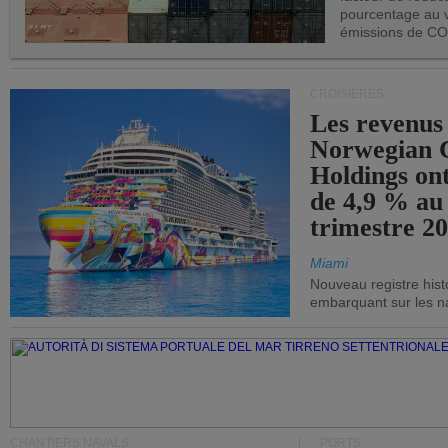
pourcentage au 
émissions de CO
CROISIÈRES
Les revenus
Norwegian C
Holdings on
de 4,9 % au
trimestre 20
Miami
Nouveau registre his
embarquant sur les nav
CHANTIERS NAVALS
PORTS