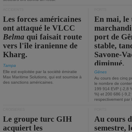
ACCIDENTS
PORTS
Les forces américaines
En mai, le 
ont attaqué le VLCC
marchandis
Belma
qui faisait route
port de Gên
vers l'île iranienne de
stable, tan
Kharg.
Savone-Vad
diminué.
Tampa
Elle est exploitée par la société émiratie
Gênes
Max Maritime Solutions, qui est soumise à
Au cours des cinq p
des sanctions américaines.
le nombre de conten
199 914 EVP (-2,8 %
%) et 200 686 (-9,2 
respectivement par 
CROISIÈRES
PORTS
Le groupe turc GIH
Au cours 
acquiert les
semestre, l