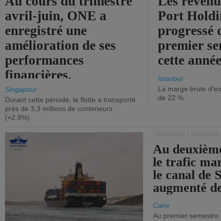
Au cours du trimestre
Les revenu
avril-juin, ONE a
Port Holdi
enregistré une
progressé 
amélioration de ses
premier se
performances
cette année
financières.
Istanbul
La marge brute d'ex
Singapour
de 22 %.
Durant cette période, la flotte a transporté
près de 3,3 millions de conteneurs
(+2,9%).
TRANSPORT MARITIME
Au deuxième
le trafic ma
le canal de 
augmenté de
Caire
Au premier semestre 