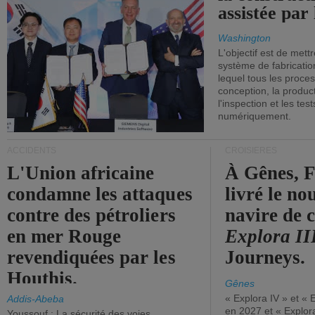
assistée par 
Washington
L'objectif est de mett
système de fabricati
lequel tous les proces
conception, la producti
l'inspection et les tes
numériquement.
ACCIDENTS
CROISIÈRES
L'Union africaine
À Gênes, F
condamne les attaques
livré le n
contre des pétroliers
navire de c
en mer Rouge
Explora II
revendiquées par les
Journeys.
Houthis.
Gênes
« Explora IV » et « 
Addis-Abeba
en 2027 et « Explor
Youssouf : La sécurité des voies