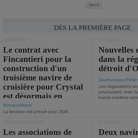
Send
DÈS LA PREMIÈRE PAGE
CROISIÈRES
ACCIDENTS
Le contrat avec
Nouvelles 
Fincantieri pour la
dans la ré
construction d'un
détroit d'
troisième navire de
Southampton/Téhér
croisière pour Crystal
Les négociations en
poursuivent, mais l
est désormais en
transit maritime sem
vigueur.
Monaco/Miami
La livraison est prévue pour 2034.
TRANSPORT MARITIME
ACCIDENTS
Les associations de
Deux navir