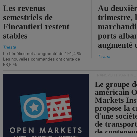
Les revenus
Au deuxiè
semestriels de
trimestre, 
Fincantieri restent
marchandis
stables
ports alba
augmenté 
Trieste
Le bénéfice net a augmenté de 191,4 %.
Tirana
Les nouvelles commandes ont chuté de
58,5 %.
TRANSPORT MARITIME
Le groupe d
américain 
Markets Ins
propose la c
d'une sociét
de transpor
de conteneu