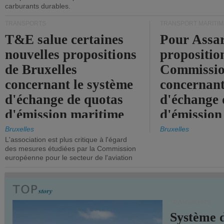
carburants durables.
TRANSPORTS
TRANSPORT MARITIM
T&E salue certaines
Pour Assar
nouvelles propositions
propositio
de Bruxelles
Commissi
concernant le système
concernant
d'échange de quotas
d'échange 
d'émission maritime
d'émission
de l'UE.
timide, alo
Bruxelles
Bruxelles
L'association est plus critique à l'égard
mesures pl
des mesures étudiées par la Commission
courageuse
européenne pour le secteur de l'aviation
attendues.
TRANSPORTS
Système 