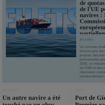
de quotas
de l'UE p
navires :
Commiss
européen
partielle
demandes
Bruxelles
armateur
Un nouveau fonds
d'euros pour les
propres, des ex
permanentes pro
2035, un mécani
de l'OMI et des 
répression contre
transbordement «
ACCIDENTS
PORTS
Un autre navire a été
Port de Gi
touché par un obus
Premier r