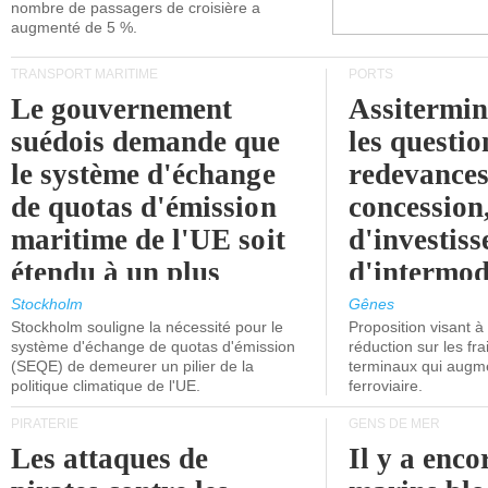
nombre de passagers de croisière a
augmenté de 5 %.
TRANSPORT MARITIME
PORTS
Le gouvernement
Assitermin
suédois demande que
les questio
le système d'échange
redevances
de quotas d'émission
concession
maritime de l'UE soit
d'investiss
étendu à un plus
d'intermod
grand nombre de
l'attention
Stockholm
Gênes
Stockholm souligne la nécessité pour le
Proposition visant 
navires.
politiciens.
système d'échange de quotas d'émission
réduction sur les fr
(SEQE) de demeurer un pilier de la
terminaux qui augmen
politique climatique de l'UE.
ferroviaire.
PIRATERIE
GENS DE MER
Les attaques de
Il y a enco