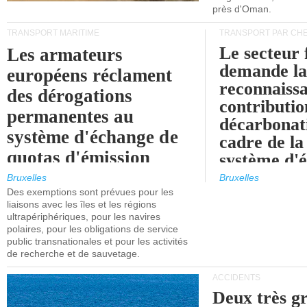
près d'Oman.
TRANSPORT MARITIME
TRANSPORT PAR CHE
Le secteur 
Les armateurs
demande l
européens réclament
reconnaissa
des dérogations
contributio
permanentes au
décarbonat
système d'échange de
cadre de la
quotas d'émission
système d'
maritimes de l'UE
quotas d'ém
Bruxelles
Bruxelles
l'UE (SEQ
Des exemptions sont prévues pour les
après 2030.
liaisons avec les îles et les régions
ultrapériphériques, pour les navires
polaires, pour les obligations de service
public transnationales et pour les activités
de recherche et de sauvetage.
ACCIDENTS
Deux très g