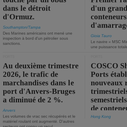
dans le détroit
d'un grand
d'Ormuz.
conteneurs
d'amarrage
Southampton/Tampa
Des Marines américains ont mené une
Gioia Tauro
inspection à bord d'un pétrolier sous
Le navire « MSC Mir
sanctions.
une puissance total
PORTS
PORTS
Au deuxième trimestre
COSCO Sh
2026, le trafic de
Ports établ
marchandises dans le
nouveaux 
port d'Anvers-Bruges
trimestriel
a diminué de 2 %.
semestriels
de contene
Anvers
Les volumes de vrac sec récupérés et le
Hong Kong
matériel roulant ont augmenté. D'autres
secteurs ont connu un recul.