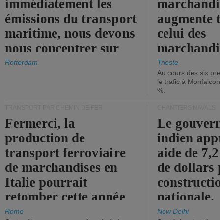
immédiatement les
marchandis
émissions du transport
augmente t
maritime, nous devons
celui des
nous concentrer sur
marchandis
les ports.
diminue.
Rotterdam
Trieste
Au cours des six pr
le trafic à Monfalco
%.
TRANSPORT PAR CHEMIN DE FER
CHANTIERS NAVALS
Fermerci, la
Le gouver
production de
indien app
transport ferroviaire
aide de 7,2
de marchandises en
de dollars 
Italie pourrait
constructi
retomber cette année
nationale.
aux niveaux de 2015.
Rome
New Delhi