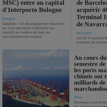
MSC) entre au capital
de Barcelo
d'Interporto Bologne
acquérir 
Terminal 
Bologne
de Navarr
Caliandro : Un développement industriel
qui nous permettra d'atteindre nos
objectifs en matière de trafic de
Barcelone
marchandises ferroviaires.
Les 60 % restants du
propriété de Hutchis
PORTS
Au cours du
semestre de 
les ports ma
chinois ont t
milliards de
marchandise
Pékin
Nouveaux records hist
de conteneurs semestri