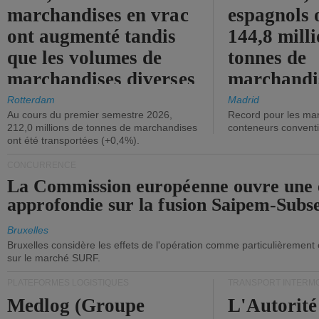
marchandises en vrac
espagnols o
ont augmenté tandis
144,8 mill
que les volumes de
tonnes de
marchandises diverses
marchandi
ont diminué.
(+2,9%).
Rotterdam
Madrid
Au cours du premier semestre 2026,
Record pour les ma
212,0 millions de tonnes de marchandises
conteneurs convent
ont été transportées (+0,4%).
CONCURRENCE
La Commission européenne ouvre une 
approfondie sur la fusion Saipem-Subs
Bruxelles
Bruxelles considère les effets de l'opération comme particulièrement
sur le marché SURF.
PLATEFORMES LOGISTIQUES
TRANSPORT INTERM
Medlog (Groupe
L'Autorité