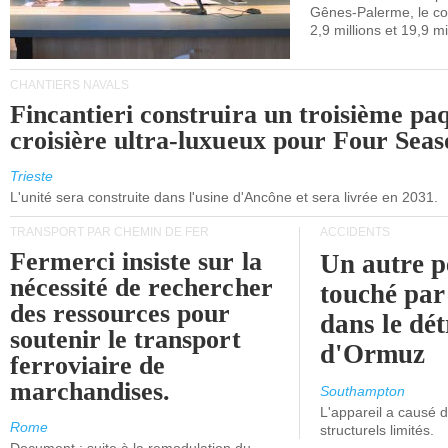
Gênes-Palerme, le coû
occidentale.
2,9 millions et 19,9 mi
CHANTIERS NAVALS
Fincantieri construira un troisième pa
croisière ultra-luxueux pour Four Seas
Trieste
L'unité sera construite dans l'usine d'Ancône et sera livrée en 2031.
TRANSPORT PAR CHEMIN DE FER
ACCIDENTS
Fermerci insiste sur la
Un autre p
nécessité de rechercher
touché par
des ressources pour
dans le dét
soutenir le transport
d'Ormuz
ferroviaire de
marchandises.
Southampton
L'appareil a causé
Rome
structurels limités.