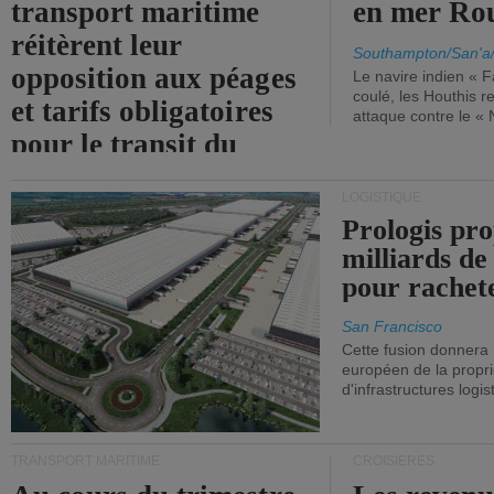
transport maritime
en mer Ro
réitèrent leur
Southampton/San'a
opposition aux péages
Le navire indien « F
coulé, les Houthis 
et tarifs obligatoires
attaque contre le «
pour le transit du
détroit d'Ormuz.
LOGISTIQUE
Prologis pro
milliards de
pour rachet
San Francisco
Cette fusion donnera
européen de la propri
d'infrastructures logis
TRANSPORT MARITIME
CROISIÈRES