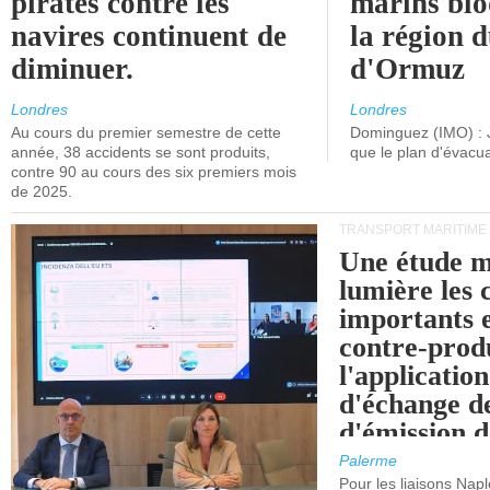
pirates contre les
marins blo
navires continuent de
la région d
diminuer.
d'Ormuz
Londres
Londres
Au cours du premier semestre de cette
Dominguez (IMO) : 
année, 38 accidents se sont produits,
que le plan d'évacua
contre 90 au cours des six premiers mois
de 2025.
TRANSPORT MARITIME
Une étude m
lumière les 
importants e
contre-produ
l'applicatio
d'échange d
d'émission d
(SEQE-UE) a
Palerme
maritimes av
Pour les liaisons Nap