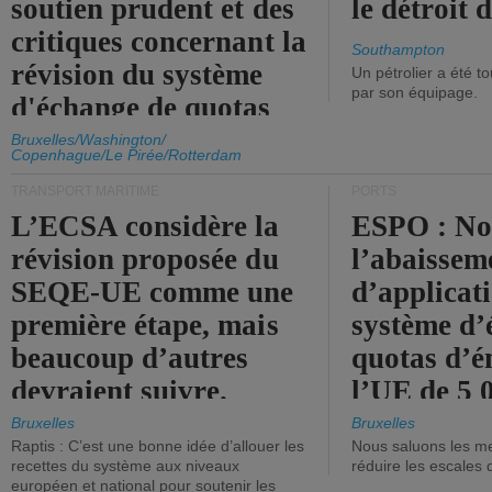
soutien prudent et des
le détroit
critiques concernant la
Southampton
révision du système
Un pétrolier a été 
par son équipage.
d'échange de quotas
d'émission de l'UE.
Bruxelles/Washington/
Copenhague/Le Pirée/Rotterdam
TRANSPORT MARITIME
PORTS
L’ECSA considère la
ESPO : No
révision proposée du
l’abaissem
SEQE-UE comme une
d’applicat
première étape, mais
système d’
beaucoup d’autres
quotas d’é
devraient suivre.
l’UE de 5 
tonneaux d
Bruxelles
Bruxelles
Raptis : C’est une bonne idée d’allouer les
Nous saluons les me
brute.
recettes du système aux niveaux
réduire les escales 
européen et national pour soutenir les