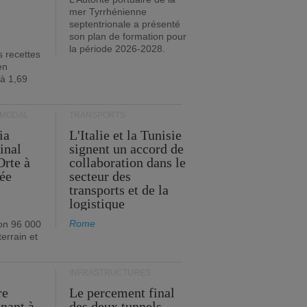
mer Tyrrhénienne
septentrionale a présenté
son plan de formation pour
la période 2026-2028.
s recettes
en
 à 1,69
RMODAL
TRANSPORTS
ia
L'Italie et la Tunisie
inal
signent un accord de
Orte à
collaboration dans le
née
secteur des
transports et de la
logistique
Rome
on 96 000
errain et
INFRASTRUCTURES
re
Le percement final
enant à
des deux tunnels