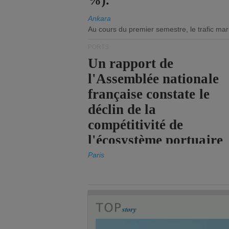
%).
Ankara
Au cours du premier semestre, le trafic mar
PORTS
Un rapport de
l'Assemblée nationale
française constate le
déclin de la
compétitivité de
l'écosystème portuaire
de l'État.
Paris