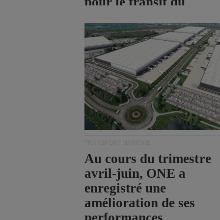
pour le transit du
détroit d'Ormuz.
TRANSPORT MARITIME
Au cours du trimestre
avril-juin, ONE a
enregistré une
amélioration de ses
performances