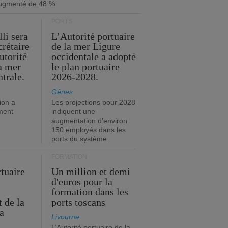
ugmenté de 48 %.
PORTS
li sera
L’Autorité portuaire
crétaire
de la mer Ligure
utorité
occidentale a adopté
la mer
le plan portuaire
trale.
2026-2028.
Gênes
ion a
Les projections pour 2028
ment
indiquent une
augmentation d'environ
150 employés dans les
ports du système
FORMATION
rtuaire
Un million et demi
d'euros pour la
formation dans les
 de la
ports toscans
a
Livourne
L’Autorité portuaire de la