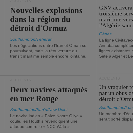
ACCIDENTS
GNV activera
Nouvelles explosions
troisième ser
dans la région du
maritime ver
l'Algérie sam
détroit d'Ormuz
Gênes
Southampton/Téhéran
La ligne Civitavec
Les négociations entre l'Iran et Oman se
Annaba compléter
poursuivent, mais la réouverture au
lignes existantes r
transit maritime semble encore lointaine.
Sète à Alger et Bé
ACCIDENTS
ACCIDENTS
Un vraquier t
Deux navires attaqués
par un obus d
en mer Rouge
détroit d'Orm
Southampton/Lon
Southampton/San'a/New Delhi
Un membre d'équ
Le navire indien « Faize Noore Oliya »
serait porté dispa
coulé, les Houthis revendiquent une
attaque contre le « NCC Wafa »