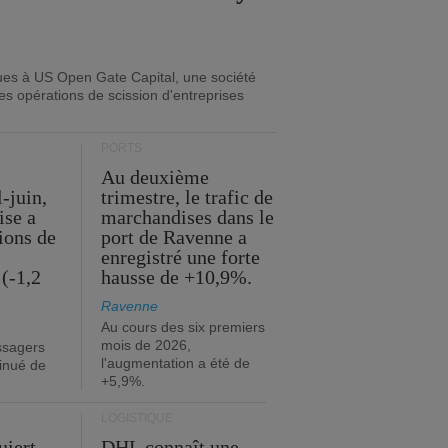
ues à US Open Gate Capital, une société
es opérations de scission d'entreprises
PORTS
Au deuxième
l-juin,
trimestre, le trafic de
ise a
marchandises dans le
lions de
port de Ravenne a
enregistré une forte
(-1,2
hausse de +10,9%.
Ravenne
Au cours des six premiers
mois de 2026,
ssagers
l'augmentation a été de
minué de
+5,9%.
LOGISTIQUE
uiert
DHL connaît une