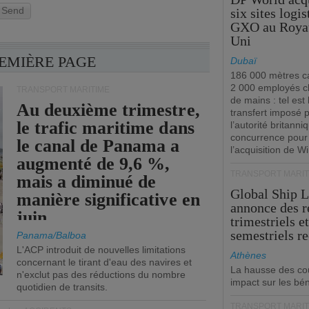
Send
six sites logi
GXO au Roya
Uni
REMIÈRE PAGE
Dubaï
186 000 mètres ca
2 000 employés 
TRANSPORT MARITIME
de mains : tel est 
Au deuxième trimestre,
transfert imposé 
le trafic maritime dans
l’autorité britanni
concurrence pour
le canal de Panama a
l’acquisition de W
augmenté de 9,6 %,
TRANSPORT MARIT
mais a diminué de
Global Ship 
manière significative en
annonce des 
juin.
trimestriels e
semestriels re
Panama/Balboa
L'ACP introduit de nouvelles limitations
Athènes
concernant le tirant d'eau des navires et
La hausse des co
n'exclut pas des réductions du nombre
impact sur les bé
quotidien de transits.
TRANSPORT MARIT