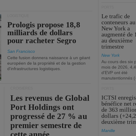
PORTS
Le trafic de
LOGISTIQUE
conteneurs au
Prologis propose 18,8
New York a
milliards de dollars
augmenté de 
pour racheter Segro
au deuxième
trimestre
San Francisco
New York
Cette fusion donnera naissance à un géant
Au cours des six 
européen de la propriété et de la gestion
mois de 2026, 4,4
d'infrastructures logistiques.
d'EVP ont été
manutentionnés (
CROISIÈRES
PORTS
Les revenus de Global
ICTSI enregis
bénéfice net 
Port Holdings ont
de 363 millio
progressé de 27 % au
dollars (+24,
deuxième tri
premier semestre de
Manille
cette année.