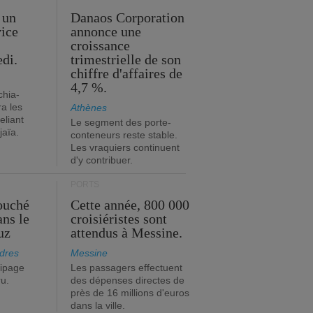
 un
Danaos Corporation
vice
annonce une
s
croissance
edi.
trimestrielle de son
chiffre d'affaires de
4,7 %.
chia-
a les
Athènes
eliant
Le segment des porte-
jaïa.
conteneurs reste stable.
Les vraquiers continuent
d'y contribuer.
PORTS
ouché
Cette année, 800 000
ans le
croisiéristes sont
uz
attendus à Messine.
dres
Messine
ipage
Les passagers effectuent
ru.
des dépenses directes de
près de 16 millions d'euros
dans la ville.