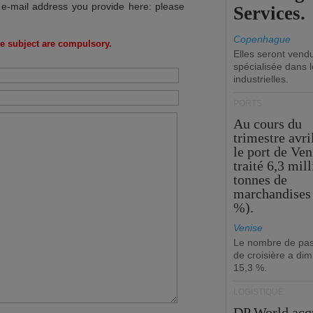
 e-mail address you provide here: please
Services.
Copenhague
e subject are compulsory.
Elles seront vend
spécialisée dans l
industrielles.
PORTS
Au cours du
trimestre avri
le port de Ven
traité 6,3 mil
tonnes de
marchandises 
%).
Venise
Le nombre de pa
de croisière a di
15,3 %.
LOGISTIQUE
DP World acq