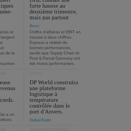
stiques
forte hausse au
ume-
deuxième trimestre,
mais pas partout
Bonn
rrés et
Chiffre d'affaires et EBIT en
changent
hausse à deux chiffres.
le
Express a réalisé de
par
bonnes performances,
que de la
tandis que Supply Chain et
Post & Parcel Germany ont
incanton.
été moins performantes.
IME
PORTS
Lease
DP World construira
revenus
une plateforme
t
logistique à
cords.
température
contrôlée dans le
port d'Anvers.
ûts a un
néfices
Dubaï/Kallo
IME
TRANSPORT MARITIME