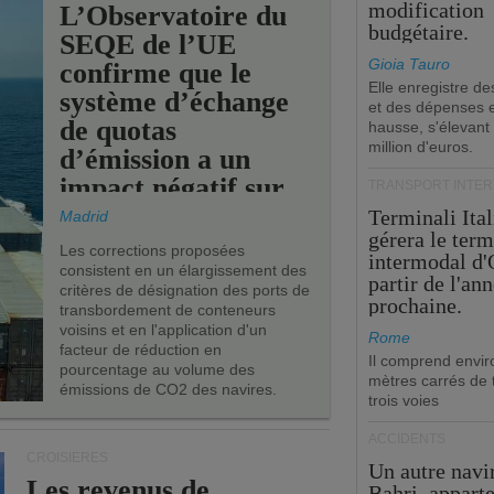
modification
L’Observatoire du
budgétaire.
SEQE de l’UE
Gioia Tauro
confirme que le
Elle enregistre de
système d’échange
et des dépenses 
de quotas
hausse, s'élevant
million d'euros.
d’émission a un
impact négatif sur
TRANSPORT INTE
les ports de l’UE.
Terminali Ital
Madrid
gérera le term
Les corrections proposées
intermodal d'
consistent en un élargissement des
partir de l'an
critères de désignation des ports de
prochaine.
transbordement de conteneurs
voisins et en l'application d'un
Rome
facteur de réduction en
Il comprend envir
pourcentage au volume des
mètres carrés de t
émissions de CO2 des navires.
trois voies
ACCIDENTS
CROISIÈRES
Un autre navi
Les revenus de
Bahri, appart