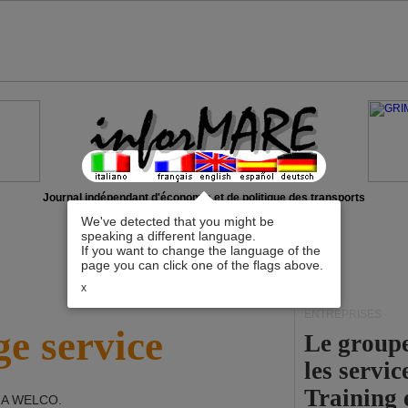
Journal indépendant d'économie et de politique des transports
We've detected that you might be
speaking a different language.
If you want to change the language of the
page you can click one of the flags above.
x
ENTREPRISES
e service
Le group
les servi
Training 
A WELCO
.