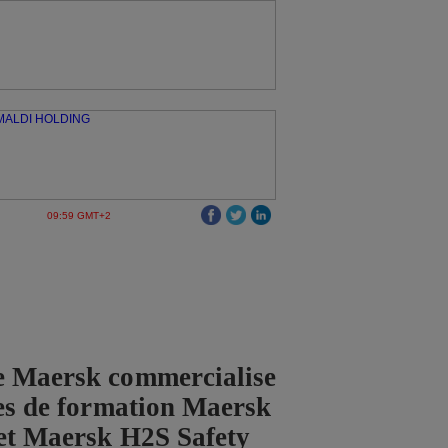
09:59 GMT+2
e Maersk commercialise
ces de formation Maersk
et Maersk H2S Safety