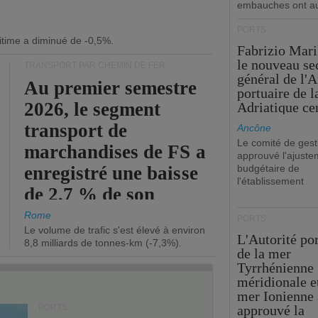
embauches ont a
PORTS
itime a diminué de -0,5%.
Fabrizio Maril
le nouveau se
TRANSPORT PAR CHEMIN DE FER
général de l'A
Au premier semestre
portuaire de 
2026, le segment
Adriatique cen
transport de
Ancône
Le comité de gest
marchandises de FS a
approuvé l'ajuste
enregistré une baisse
budgétaire de
l'établissement
de 2,7 % de son
chiffre d'affaires
Rome
PORTS
Le volume de trafic s'est élevé à environ
opérationnel.
L'Autorité po
8,8 milliards de tonnes-km (-7,3%).
de la mer
Tyrrhénienne
méridionale et
mer Ionienne 
PORTS
approuvé la