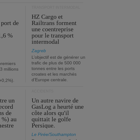
TRANSPORT INTERMODAL
HZ Cargo et
 port de
Railtrans forment
une coentreprise
1,6 %
pour le transport
intermodal
Zagreb
L’objectif est de générer un
trafic de plus de 500 000
premiers
tonnes entre les ports
3 millions
croates et les marchés
d’Europe centrale.
+0,2%).
ACCIDENTS
tre un
Un autre navire de
record
GasLog a heurté une
ns de
côte alors qu'il
2 %) au
quittait le golfe
mestre
Persique.
Le Pirée/Southampton