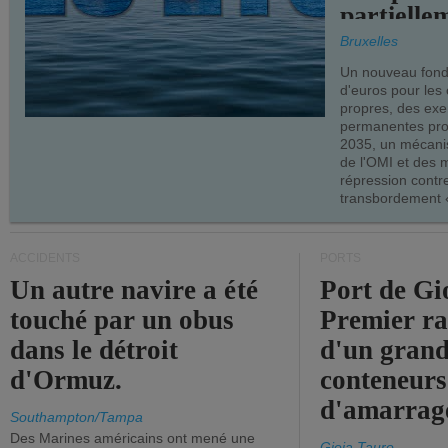
partielle
demandes
Bruxelles
armateur
Un nouveau fonds
d'euros pour les
propres, des ex
permanentes pro
2035, un mécani
de l'OMI et des 
répression contre
transbordement «
ACCIDENTS
PORTS
Un autre navire a été
Port de Gi
touché par un obus
Premier r
dans le détroit
d'un grand
d'Ormuz.
conteneurs
d'amarrage
Southampton/Tampa
Des Marines américains ont mené une
Gioia Tauro