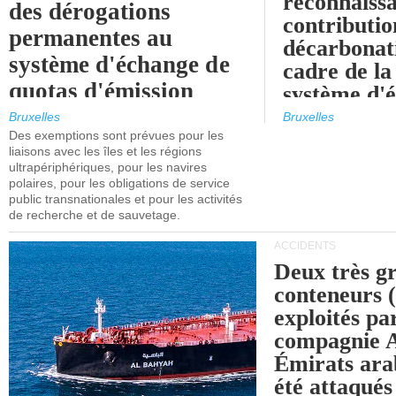
reconnaissa
des dérogations
contributio
permanentes au
décarbonat
système d'échange de
cadre de la
quotas d'émission
système d'
maritimes de l'UE
quotas d'ém
Bruxelles
Bruxelles
l'UE (SEQ
Des exemptions sont prévues pour les
après 2030.
liaisons avec les îles et les régions
ultrapériphériques, pour les navires
polaires, pour les obligations de service
public transnationales et pour les activités
de recherche et de sauvetage.
ACCIDENTS
Deux très g
conteneurs
exploités pa
compagnie
Émirats ara
été attaqués