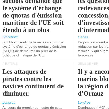
suédois demande que
les questio
le système d'échange
redevances
de quotas d'émission
concession
maritime de l'UE soit
d'investiss
étendu à un plus
d'intermod
grand nombre de
l'attention
Stockholm
Gênes
Stockholm souligne la nécessité pour le
Proposition visant 
navires.
politiciens.
système d'échange de quotas d'émission
réduction sur les fr
(SEQE) de demeurer un pilier de la
terminaux qui augmen
politique climatique de l'UE.
ferroviaire.
PIRATERIE
GENS DE MER
Les attaques de
Il y a enco
pirates contre les
marins blo
navires continuent de
la région d
diminuer.
d'Ormuz
Londres
Londres
Au cours du premier semestre de cette
Dominguez (IMO) : 