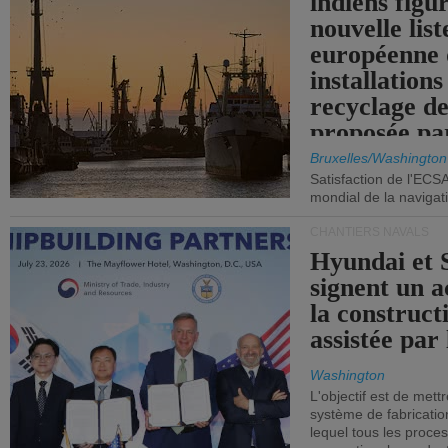
indiens figu
nouvelle list
européenne 
installations
recyclage de
proposée pa
Commission
Bruxelles/Washington
Satisfaction de l'ECS
mondial de la navigat
CHANTIERS NAVALS
Hyundai et 
signent un 
la construct
assistée par 
Washington
L'objectif est de mett
système de fabricati
lequel tous les proces