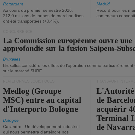
ont diminué.
(+2,9%).
Rotterdam
Madrid
Au cours du premier semestre 2026,
Record pour les ma
212,0 millions de tonnes de marchandises
conteneurs convent
ont été transportées (+0,4%).
CONCURRENCE
La Commission européenne ouvre une 
approfondie sur la fusion Saipem-Subs
Bruxelles
Bruxelles considère les effets de l'opération comme particulièrement
sur le marché SURF.
PLATEFORMES LOGISTIQUES
TRANSPORT INTERM
Medlog (Groupe
L'Autorité
MSC) entre au capital
de Barcelo
d'Interporto Bologne
acquérir 
Terminal 
Bologne
de Navarr
Caliandro : Un développement industriel
qui nous permettra d'atteindre nos