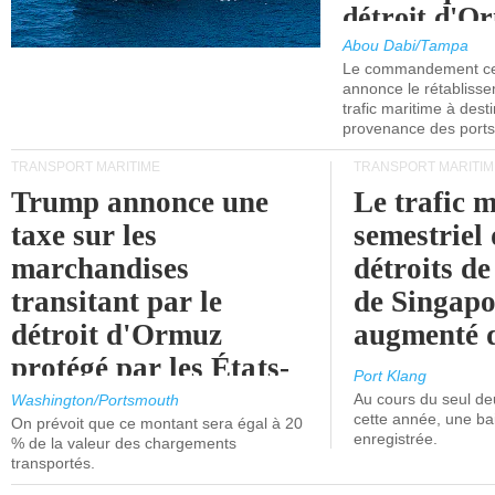
détroit d'O
Abou Dabi/Tampa
Le commandement cen
annonce le rétabliss
trafic maritime à dest
provenance des ports 
TRANSPORT MARITIME
TRANSPORT MARITIM
Trump annonce une
Le trafic 
taxe sur les
semestriel 
marchandises
détroits d
transitant par le
de Singapo
détroit d'Ormuz
augmenté 
protégé par les États-
Port Klang
Unis.
Au cours du seul de
Washington/Portsmouth
cette année, une ba
On prévoit que ce montant sera égal à 20
enregistrée.
% de la valeur des chargements
transportés.