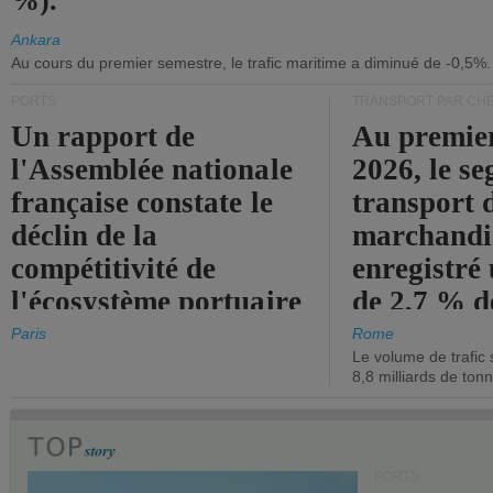
%).
Ankara
Au cours du premier semestre, le trafic maritime a diminué de -0,5%.
PORTS
TRANSPORT PAR CHE
Un rapport de
Au premie
l'Assemblée nationale
2026, le s
française constate le
transport 
déclin de la
marchandis
compétitivité de
enregistré
l'écosystème portuaire
de 2,7 % d
de l'État.
chiffre d'a
Paris
Rome
Le volume de trafic 
opérationn
8,8 milliards de ton
PORTS