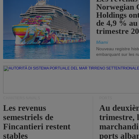
Norwegian C
Holdings on
de 4,9 % au
trimestre 20
Miami
Nouveau registre his
embarquant sur les nav
CHANTIERS NAVALS
PORTS
Les revenus
Au deuxiè
semestriels de
trimestre, 
Fincantieri restent
marchandis
stables
ports alba