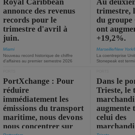
Royal Caribbean
Au deuxiè
annonce des revenus
trimestre, 
records pour le
du group
trimestre d'avril à
ont augme
juin.
+19,2%.
Miami
Marseille/New York/
Nouveau record historique de chiffre
La coentreprise Uni
d'affaires au premier semestre 2026
Stonepeak est term
PORTS
PORTS
PortXchange : Pour
Dans le po
réduire
Trieste, le 
immédiatement les
marchandis
émissions du transport
augmente t
maritime, nous devons
celui des
nous concentrer sur
marchandis