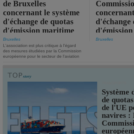
de Bruxelles
Commissi
concernant le système
concernant
d'échange de quotas
d'échange 
d'émission maritime
d'émission
de l'UE.
timide, alo
Bruxelles
Bruxelles
L'association est plus critique à l'égard
mesures pl
des mesures étudiées par la Commission
courageuse
européenne pour le secteur de l'aviation
attendues.
TRANSPORTS
Système 
de quotas
de l'UE p
navires :
Commiss
européen