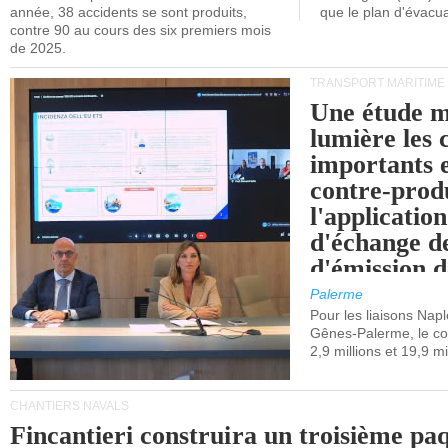
année, 38 accidents se sont produits,
que le plan d'évacua
contre 90 au cours des six premiers mois
de 2025.
TRANSPORT MARITIME
Une étude m
lumière les 
importants e
contre-produ
l'applicatio
d'échange d
d'émission d
(SEQE-UE) a
Palerme
maritimes av
Pour les liaisons Nap
Gênes-Palerme, le coû
occidentale.
2,9 millions et 19,9 mi
CHANTIERS NAVALS
Fincantieri construira un troisième pa