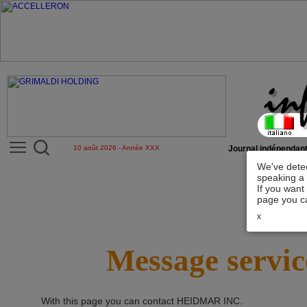
10 août 2026 - Année XXX
Journal indépendant
We've detec
speaking a 
If you want
page you ca
x
Message servic
With this page you can contact
HEIDMAR INC
.