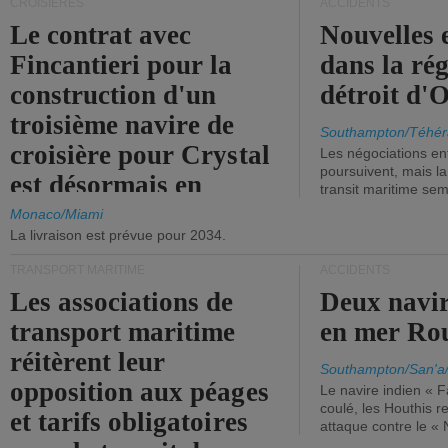
CROISIÈRES
ACCIDENTS
Le contrat avec
Nouvelles 
Fincantieri pour la
dans la ré
construction d'un
détroit d'
troisième navire de
Southampton/Téhér
croisière pour Crystal
Les négociations en
poursuivent, mais l
est désormais en
transit maritime sem
vigueur.
Monaco/Miami
La livraison est prévue pour 2034.
TRANSPORT MARITIME
ACCIDENTS
Les associations de
Deux navir
transport maritime
en mer Ro
réitèrent leur
Southampton/San'a
opposition aux péages
Le navire indien « F
coulé, les Houthis 
et tarifs obligatoires
attaque contre le «