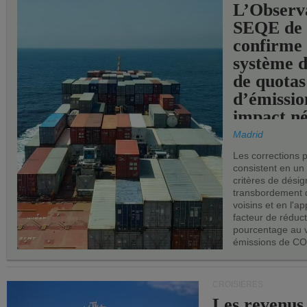
L’Observ
SEQE de 
confirme 
système 
de quotas
d’émissio
impact né
les ports 
Madrid
Les corrections 
consistent en un
critères de désig
transbordement 
voisins et en l'ap
facteur de réduc
pourcentage au 
émissions de CO
CROISIÈRES
Les revenus