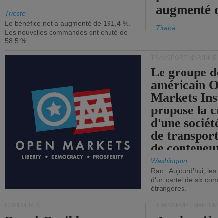
augmenté 
Trieste
Le bénéfice net a augmenté de 191,4 %.
Tirana
Les nouvelles commandes ont chuté de
58,5 %.
TRANSPORT MARITIME
Le groupe d
américain 
Markets Ins
propose la c
d'une sociét
de transpor
de conteneu
Washington
Rao : Aujourd'hui, le
d'un cartel de six co
étrangères.
CROISIÈRES
TRANSPORT MARITIM