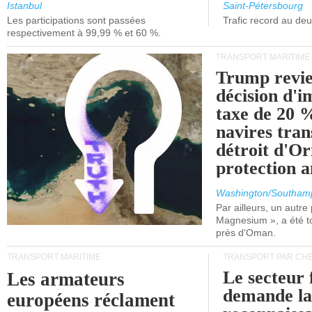
et de Lisbonne.
Istanbul
Saint-Pétersbourg
Les participations sont passées
Trafic record au de
respectivement à 99,99 % et 60 %.
TRANSPORT MARITIME
Trump revie
décision d'
taxe de 20 %
navires tran
détroit d'O
protection 
Washington/Southam
Par ailleurs, un autre p
Magnesium », a été t
près d'Oman.
TRANSPORT MARITIME
TRANSPORT PAR CHE
Le secteur 
Les armateurs
demande l
européens réclament