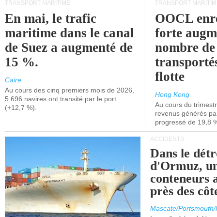
TRANSPORT MARITIME
TRANSPORT MARITIM
En mai, le trafic
OOCL enre
maritime dans le canal
forte augm
de Suez a augmenté de
nombre de
15 %.
transporté
flotte
Caire
Au cours des cinq premiers mois de 2026,
Hong Kong
5 696 navires ont transité par le port
Au cours du trimestre
(+12,7 %).
revenus générés par 
progressé de 19,8 
ACCIDENTS
Dans le détr
d'Ormuz, un
conteneurs a
près des cô
Mascate/Portsmouth