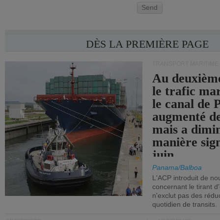
Send
DÈS LA PREMIÈRE PAGE
TRANSPORT MARITIME
Au deuxième
le trafic ma
le canal de
augmenté de
mais a dimi
manière sign
juin.
Panama/Balboa
L'ACP introduit de nou
concernant le tirant d
n'exclut pas des réd
quotidien de transits.