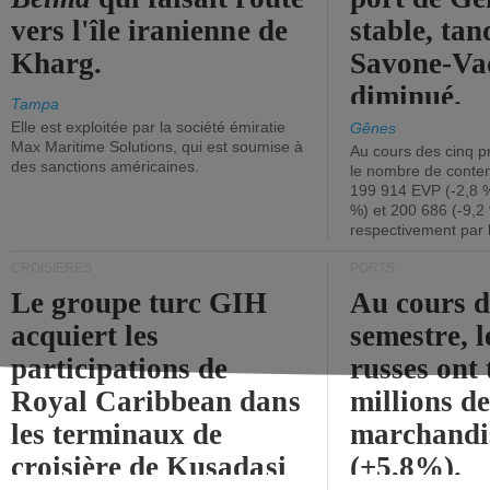
vers l'île iranienne de
stable, tan
Kharg.
Savone-Vad
diminué.
Tampa
Elle est exploitée par la société émiratie
Gênes
Max Maritime Solutions, qui est soumise à
Au cours des cinq p
des sanctions américaines.
le nombre de conten
199 914 EVP (-2,8 %
%) et 200 686 (-9,2 
respectivement par 
CROISIÈRES
PORTS
Le groupe turc GIH
Au cours 
acquiert les
semestre, l
participations de
russes ont 
Royal Caribbean dans
millions d
les terminaux de
marchandi
croisière de Kusadasi
(+5,8%).