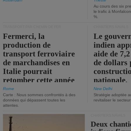
les ports.
diminue.
Rotterdam
Trieste
Au cours des six pr
le trafic à Monfalco
%.
TRANSPORT PAR CHEMIN DE FER
CHANTIERS NAVALS
Fermerci, la
Le gouver
production de
indien app
transport ferroviaire
aide de 7,2
de marchandises en
de dollars 
Italie pourrait
constructi
retomber cette année
nationale.
aux niveaux de 2015.
Rome
New Delhi
Carte : Nous sommes confrontés à des
Stratégie adoptée a
données qui dépassent toutes les
revitaliser le secteur
attentes.
CHANTIERS NAVALS
Deux chanti