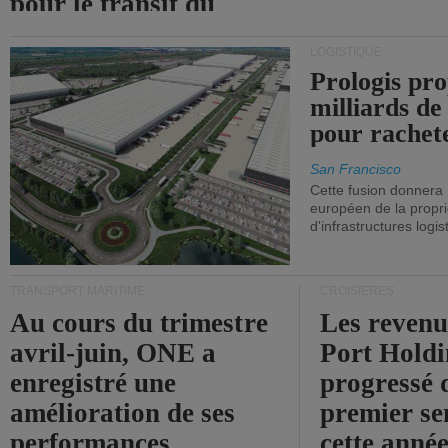
pour le transit du
détroit d'Ormuz.
LOGISTIQUE
Prologis pro
milliards de
pour rachet
San Francisco
Cette fusion donnera
européen de la propri
d'infrastructures logis
TRANSPORT MARITIME
CROISIÈRES
Au cours du trimestre
Les revenu
avril-juin, ONE a
Port Holdi
enregistré une
progressé 
amélioration de ses
premier se
performances
cette année