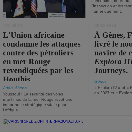
conception, la producti
l'inspection et les tes
numériquement.
ACCIDENTS
CROISIÈRES
L'Union africaine
À Gênes, F
condamne les attaques
livré le n
contre des pétroliers
navire de c
en mer Rouge
Explora II
revendiquées par les
Journeys.
Houthis.
Gênes
« Explora IV » et « 
Addis-Abeba
en 2027 et « Explor
Youssouf : La sécurité des voies
maritimes de la mer Rouge revêt une
importance stratégique vitale pour
l'Afrique.