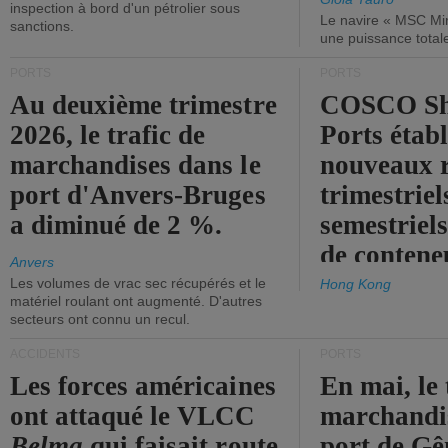
inspection à bord d'un pétrolier sous
Le navire « MSC Mir
sanctions.
une puissance total
PORTS
PORTS
Au deuxième trimestre
COSCO Sh
2026, le trafic de
Ports établ
marchandises dans le
nouveaux 
port d'Anvers-Bruges
trimestriel
a diminué de 2 %.
semestriels
de contene
Anvers
Les volumes de vrac sec récupérés et le
Hong Kong
matériel roulant ont augmenté. D'autres
secteurs ont connu un recul.
ACCIDENTS
PORTS
Les forces américaines
En mai, le 
ont attaqué le VLCC
marchandis
Belma
qui faisait route
port de Gên