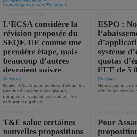
d'émission de l'UE.
Bruxelles/Washington/
Copenhague/Le Pirée/Rotterdam
TRANSPORT MARITIME
PORTS
L’ECSA considère la
ESPO : No
révision proposée du
l’abaissem
SEQE-UE comme une
d’applicat
première étape, mais
système d’
beaucoup d’autres
quotas d’é
devraient suivre.
l’UE de 5 
tonneaux d
Bruxelles
Bruxelles
Raptis : C’est une bonne idée d’allouer les
Nous saluons les me
brute.
recettes du système aux niveaux
réduire les escales 
européen et national pour soutenir les
carburants durables.
TRANSPORTS
TRANSPORT MARITIM
T&E salue certaines
Pour Assar
nouvelles propositions
propositio