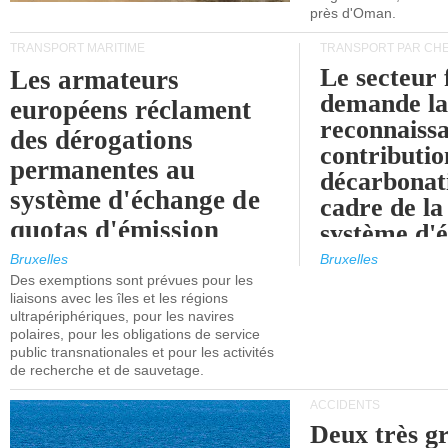
près d'Oman.
TRANSPORT MARITIME
TRANSPORT PAR CHE
Le secteur 
Les armateurs
demande l
européens réclament
reconnaissa
des dérogations
contributio
permanentes au
décarbonat
système d'échange de
cadre de la
quotas d'émission
système d'
maritimes de l'UE
quotas d'ém
Bruxelles
Bruxelles
l'UE (SEQ
Des exemptions sont prévues pour les
après 2030.
liaisons avec les îles et les régions
ultrapériphériques, pour les navires
polaires, pour les obligations de service
public transnationales et pour les activités
de recherche et de sauvetage.
ACCIDENTS
Deux très g