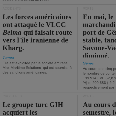
ACCIDENTS
PORTS
Les forces américaines
En mai, le 
ont attaqué le VLCC
marchandis
Belma
qui faisait route
port de Gên
vers l'île iranienne de
stable, tan
Kharg.
Savone-Vad
diminué.
Tampa
Elle est exploitée par la société émiratie
Gênes
Max Maritime Solutions, qui est soumise à
Au cours des cinq p
des sanctions américaines.
le nombre de conten
199 914 EVP (-2,8 %
%) et 200 686 (-9,2 
respectivement par 
CROISIÈRES
PORTS
Le groupe turc GIH
Au cours 
acquiert les
semestre, l