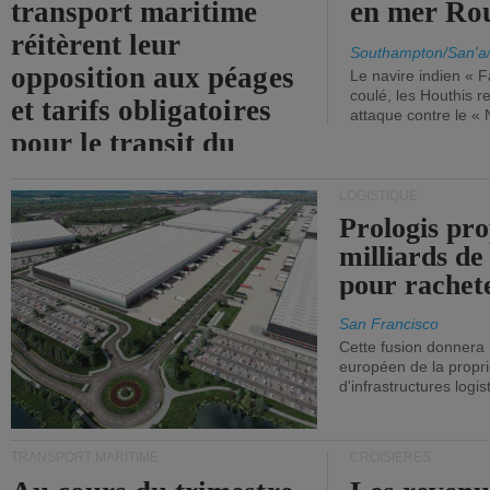
transport maritime
en mer Ro
réitèrent leur
Southampton/San'a
opposition aux péages
Le navire indien « F
coulé, les Houthis 
et tarifs obligatoires
attaque contre le «
pour le transit du
détroit d'Ormuz.
LOGISTIQUE
Prologis pro
milliards de
pour rachet
San Francisco
Cette fusion donnera
européen de la propri
d'infrastructures logis
TRANSPORT MARITIME
CROISIÈRES