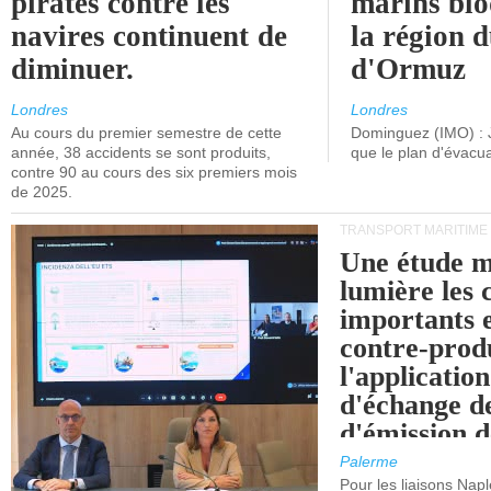
pirates contre les
marins blo
navires continuent de
la région d
diminuer.
d'Ormuz
Londres
Londres
Au cours du premier semestre de cette
Dominguez (IMO) : 
année, 38 accidents se sont produits,
que le plan d'évacua
contre 90 au cours des six premiers mois
de 2025.
TRANSPORT MARITIME
Une étude m
lumière les 
importants e
contre-produ
l'applicatio
d'échange d
d'émission d
(SEQE-UE) a
Palerme
maritimes av
Pour les liaisons Nap