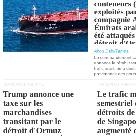
conteneurs
exploités pa
compagnie
Émirats ara
été attaqués
détroit d'O
Abou Dabi/Tampa
Le commandement cen
annonce le rétabliss
trafic maritime à dest
provenance des ports 
TRANSPORT MARITIME
TRANSPORT MARITIM
Trump annonce une
Le trafic 
taxe sur les
semestriel 
marchandises
détroits d
transitant par le
de Singapo
détroit d'Ormuz
augmenté 