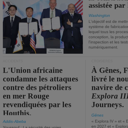
assistée par 
Washington
L'objectif est de mett
système de fabricati
lequel tous les proces
conception, la producti
l'inspection et les tes
numériquement.
ACCIDENTS
CROISIÈRES
L'Union africaine
À Gênes, F
condamne les attaques
livré le n
contre des pétroliers
navire de c
en mer Rouge
Explora II
revendiquées par les
Journeys.
Houthis.
Gênes
« Explora IV » et « 
Addis-Abeba
en 2027 et « Explor
Youssouf : La sécurité des voies