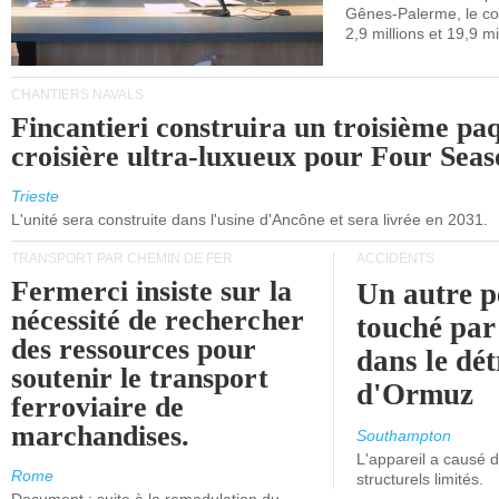
Gênes-Palerme, le coû
occidentale.
2,9 millions et 19,9 mi
CHANTIERS NAVALS
Fincantieri construira un troisième pa
croisière ultra-luxueux pour Four Seas
Trieste
L'unité sera construite dans l'usine d'Ancône et sera livrée en 2031.
TRANSPORT PAR CHEMIN DE FER
ACCIDENTS
Fermerci insiste sur la
Un autre p
nécessité de rechercher
touché par
des ressources pour
dans le dét
soutenir le transport
d'Ormuz
ferroviaire de
marchandises.
Southampton
L'appareil a causé
Rome
structurels limités.