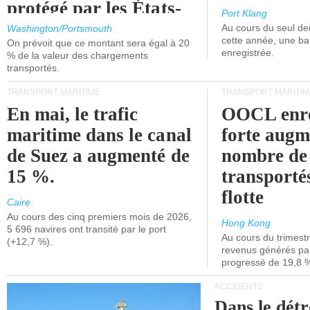
protégé par les États-
Port Klang
Unis.
Au cours du seul de
Washington/Portsmouth
cette année, une ba
On prévoit que ce montant sera égal à 20
enregistrée.
% de la valeur des chargements
transportés.
TRANSPORT MARITIME
TRANSPORT MARITIM
En mai, le trafic
OOCL enre
maritime dans le canal
forte augm
de Suez a augmenté de
nombre de
15 %.
transporté
flotte
Caire
Au cours des cinq premiers mois de 2026,
Hong Kong
5 696 navires ont transité par le port
Au cours du trimestre
(+12,7 %).
revenus générés par 
progressé de 19,8 
ACCIDENTS
Dans le détr