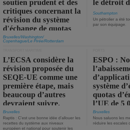
soutien prudent et des
le détroit
critiques concernant la
Southampton
révision du système
Un pétrolier a été 
par son équipage.
d'échange de quotas
d'émission de l'UE.
Bruxelles/Washington/
Copenhague/Le Pirée/Rotterdam
TRANSPORT MARITIME
PORTS
L’ECSA considère la
ESPO : No
révision proposée du
l’abaissem
SEQE-UE comme une
d’applicat
première étape, mais
système d’
beaucoup d’autres
quotas d’é
devraient suivre.
l’UE de 5 
tonneaux d
Bruxelles
Bruxelles
Raptis : C’est une bonne idée d’allouer les
Nous saluons les me
brute.
recettes du système aux niveaux
réduire les escales 
européen et national pour soutenir les