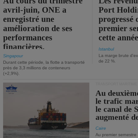
Au cours du trimestre
Les revenu
avril-juin, ONE a
Port Holdi
enregistré une
progressé 
amélioration de ses
premier se
performances
cette année
financières.
Istanbul
La marge brute d'ex
Singapour
de 22 %.
Durant cette période, la flotte a transporté
près de 3,3 millions de conteneurs
(+2,9%).
TRANSPORT MARITIME
Au deuxième
le trafic ma
le canal de 
augmenté de
Caire
Au premier semestre 