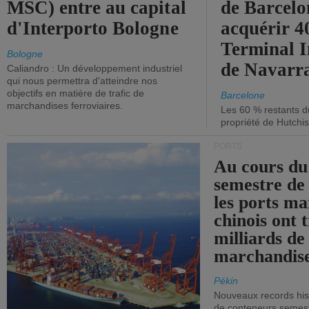
MSC) entre au capital
de Barcelo
d'Interporto Bologne
acquérir 
Terminal 
Bologne
de Navarr
Caliandro : Un développement industriel
qui nous permettra d'atteindre nos
objectifs en matière de trafic de
Barcelone
marchandises ferroviaires.
Les 60 % restants du
propriété de Hutchis
PORTS
Au cours du
semestre de 
les ports ma
chinois ont t
milliards de
marchandise
Pékin
Nouveaux records hist
de conteneurs semestri