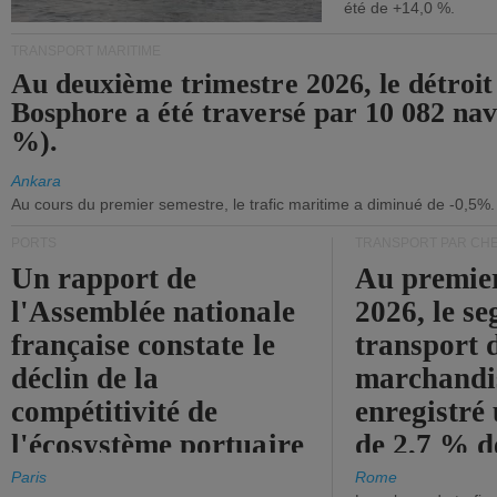
été de +14,0 %.
TRANSPORT MARITIME
Au deuxième trimestre 2026, le détroit
Bosphore a été traversé par 10 082 nav
%).
Ankara
Au cours du premier semestre, le trafic maritime a diminué de -0,5%.
PORTS
TRANSPORT PAR CHE
Un rapport de
Au premie
l'Assemblée nationale
2026, le s
française constate le
transport 
déclin de la
marchandis
compétitivité de
enregistré
l'écosystème portuaire
de 2,7 % d
de l'État.
chiffre d'a
Paris
Rome