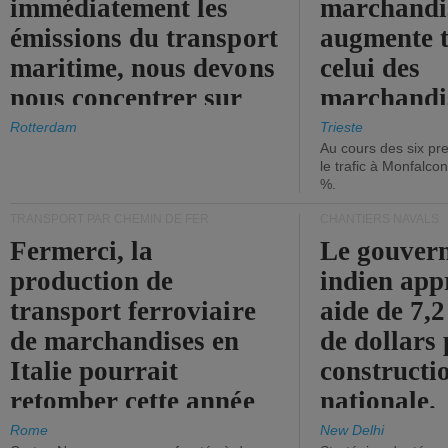
immédiatement les
marchandis
émissions du transport
augmente t
maritime, nous devons
celui des
nous concentrer sur
marchandis
les ports.
diminue.
Rotterdam
Trieste
Au cours des six pr
le trafic à Monfalco
%.
TRANSPORT PAR CHEMIN DE FER
CHANTIERS NAVALS
Fermerci, la
Le gouver
production de
indien app
transport ferroviaire
aide de 7,2
de marchandises en
de dollars 
Italie pourrait
constructi
retomber cette année
nationale.
aux niveaux de 2015.
Rome
New Delhi