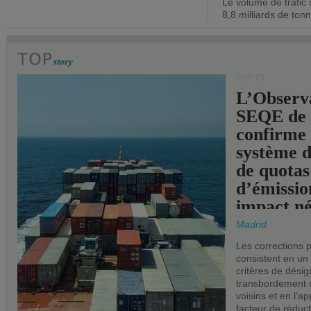
Le volume de trafic 
opérationn
8,8 milliards de ton
PORTS
L’Observ
SEQE de 
confirme 
système 
de quotas
d’émissio
impact né
les ports 
Madrid
Les corrections 
consistent en un
critères de désig
transbordement 
voisins et en l'ap
facteur de réduc