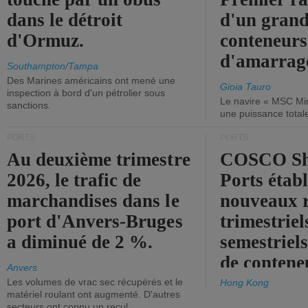
dans le détroit
d'un grand
d'Ormuz.
conteneurs
d'amarrage
Southampton/Tampa
Des Marines américains ont mené une
Gioia Tauro
inspection à bord d'un pétrolier sous
Le navire « MSC Mir
sanctions.
une puissance total
PORTS
PORTS
Au deuxième trimestre
COSCO Sh
2026, le trafic de
Ports établ
marchandises dans le
nouveaux 
port d'Anvers-Bruges
trimestriel
a diminué de 2 %.
semestriels
de contene
Anvers
Les volumes de vrac sec récupérés et le
Hong Kong
matériel roulant ont augmenté. D'autres
secteurs ont connu un recul.