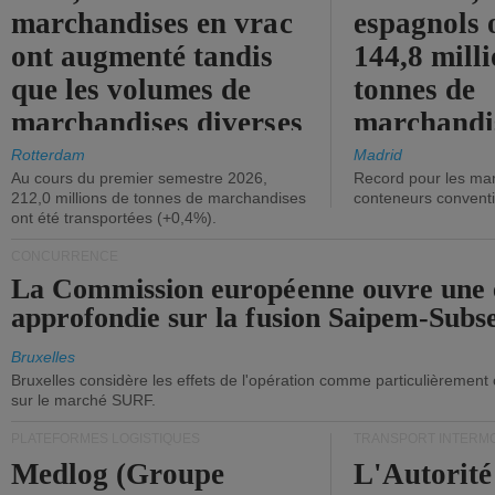
marchandises en vrac
espagnols o
ont augmenté tandis
144,8 mill
que les volumes de
tonnes de
marchandises diverses
marchandi
ont diminué.
(+2,9%).
Rotterdam
Madrid
Au cours du premier semestre 2026,
Record pour les ma
212,0 millions de tonnes de marchandises
conteneurs convent
ont été transportées (+0,4%).
CONCURRENCE
La Commission européenne ouvre une 
approfondie sur la fusion Saipem-Subs
Bruxelles
Bruxelles considère les effets de l'opération comme particulièrement
sur le marché SURF.
PLATEFORMES LOGISTIQUES
TRANSPORT INTERM
Medlog (Groupe
L'Autorité