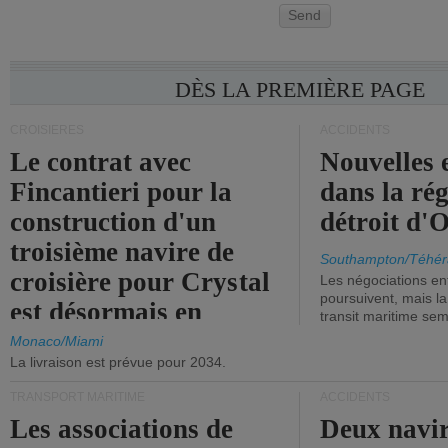
Send
DÈS LA PREMIÈRE PAGE
CROISIÈRES
ACCIDENTS
Le contrat avec
Nouvelles 
Fincantieri pour la
dans la ré
construction d'un
détroit d'
troisième navire de
Southampton/Téhér
croisière pour Crystal
Les négociations en
poursuivent, mais l
est désormais en
transit maritime sem
vigueur.
Monaco/Miami
La livraison est prévue pour 2034.
TRANSPORT MARITIME
ACCIDENTS
Les associations de
Deux navir