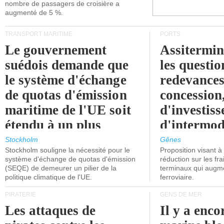
nombre de passagers de croisière a
augmenté de 5 %.
TRANSPORT MARITIME
PORTS
Le gouvernement
Assitermin
suédois demande que
les questio
le système d'échange
redevances
de quotas d'émission
concession
maritime de l'UE soit
d'investiss
étendu à un plus
d'intermod
grand nombre de
l'attention
Stockholm
Gênes
Stockholm souligne la nécessité pour le
Proposition visant 
navires.
politiciens.
système d'échange de quotas d'émission
réduction sur les fr
(SEQE) de demeurer un pilier de la
terminaux qui augmen
politique climatique de l'UE.
ferroviaire.
PIRATERIE
GENS DE MER
Les attaques de
Il y a enco