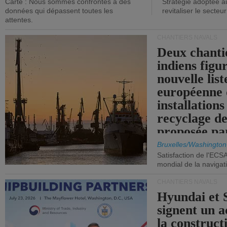
Carte : Nous sommes confrontés à des
Stratégie adoptée a
données qui dépassent toutes les
revitaliser le secteur
attentes.
CHANTIERS NAVALS
Deux chanti
indiens figu
nouvelle list
européenne 
installations
recyclage de
proposée pa
Commission
Bruxelles/Washington
Satisfaction de l'ECS
mondial de la navigat
CHANTIERS NAVALS
Hyundai et 
signent un 
la construct