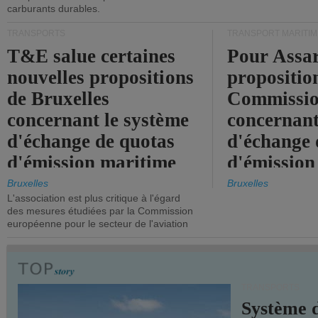
carburants durables.
TRANSPORTS
TRANSPORT MARITIM
T&E salue certaines
Pour Assar
nouvelles propositions
propositio
de Bruxelles
Commissi
concernant le système
concernant
d'échange de quotas
d'échange 
d'émission maritime
d'émission
de l'UE.
timide, alo
Bruxelles
Bruxelles
L'association est plus critique à l'égard
mesures pl
des mesures étudiées par la Commission
courageuse
européenne pour le secteur de l'aviation
attendues.
TRANSPORTS
Système 