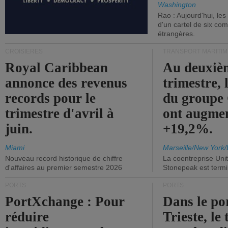
Washington
Rao : Aujourd'hui, le
d'un cartel de six co
étrangères.
CROISIÈRES
TRANSPORT MARITIM
Royal Caribbean
Au deuxiè
annonce des revenus
trimestre, 
records pour le
du group
trimestre d'avril à
ont augme
juin.
+19,2%.
Miami
Marseille/New York/
Nouveau record historique de chiffre
La coentreprise Uni
d'affaires au premier semestre 2026
Stonepeak est term
PORTS
PORTS
PortXchange : Pour
Dans le po
réduire
Trieste, le 