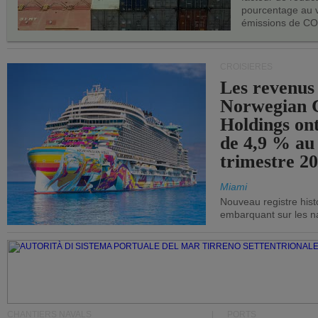
pourcentage au 
émissions de CO
CROISIÈRES
Les revenus
Norwegian C
Holdings on
de 4,9 % au
trimestre 20
Miami
Nouveau registre his
embarquant sur les nav
CHANTIERS NAVALS
PORTS