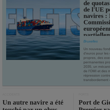
de quotas
de l'UE p
navires :
Commiss
européen
partielle
demandes
Bruxelles
armateur
Un nouveau fonds
d'euros pour les
propres, des ex
permanentes pro
2035, un mécani
de l'OMI et des 
répression contre
transbordement «
ACCIDENTS
PORTS
Un autre navire a été
Port de Gi
touché par un obus
Premier r