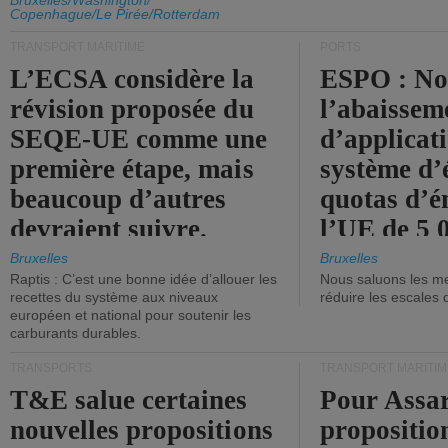
d'émission de l'UE.
Bruxelles/Washington/
Copenhague/Le Pirée/Rotterdam
TRANSPORT MARITIME
PORTS
L’ECSA considère la
ESPO : No
révision proposée du
l’abaissem
SEQE-UE comme une
d’applicat
première étape, mais
système d’
beaucoup d’autres
quotas d’é
devraient suivre.
l’UE de 5 
tonneaux d
Bruxelles
Bruxelles
Raptis : C’est une bonne idée d’allouer les
Nous saluons les me
brute.
recettes du système aux niveaux
réduire les escales 
européen et national pour soutenir les
carburants durables.
TRANSPORTS
TRANSPORT MARITIM
T&E salue certaines
Pour Assar
nouvelles propositions
propositio