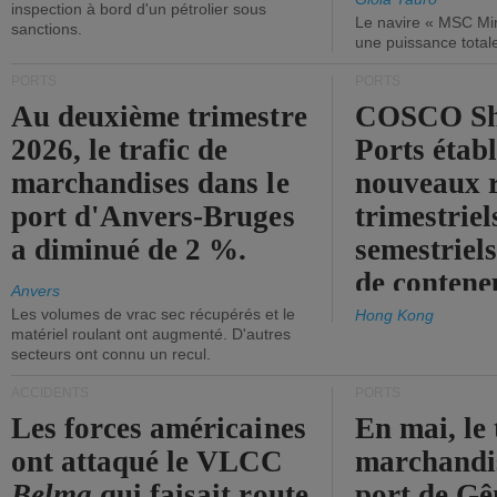
inspection à bord d'un pétrolier sous
Le navire « MSC Mir
sanctions.
une puissance total
PORTS
PORTS
Au deuxième trimestre
COSCO Sh
2026, le trafic de
Ports établ
marchandises dans le
nouveaux 
port d'Anvers-Bruges
trimestriel
a diminué de 2 %.
semestriels
de contene
Anvers
Les volumes de vrac sec récupérés et le
Hong Kong
matériel roulant ont augmenté. D'autres
secteurs ont connu un recul.
ACCIDENTS
PORTS
Les forces américaines
En mai, le 
ont attaqué le VLCC
marchandis
Belma
qui faisait route
port de Gên