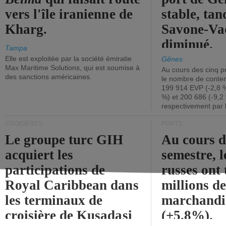
vers l'île iranienne de
stable, tan
Kharg.
Savone-Vad
diminué.
Tampa
Elle est exploitée par la société émiratie
Gênes
Max Maritime Solutions, qui est soumise à
Au cours des cinq p
des sanctions américaines.
le nombre de conten
199 914 EVP (-2,8 %
%) et 200 686 (-9,2 
respectivement par 
CROISIÈRES
PORTS
Le groupe turc GIH
Au cours 
acquiert les
semestre, l
participations de
russes ont 
Royal Caribbean dans
millions d
les terminaux de
marchandi
croisière de Kusadasi
(+5,8%).