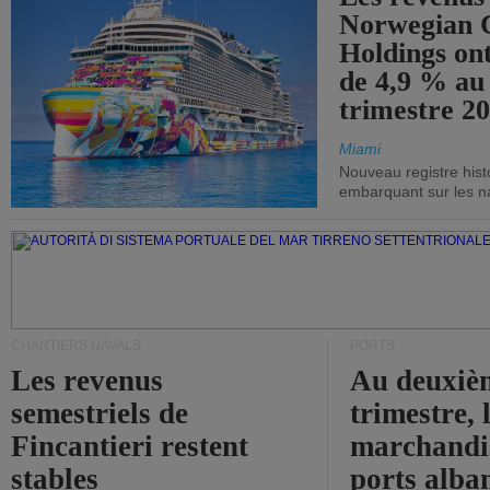
Norwegian C
Holdings on
de 4,9 % au
trimestre 20
Miami
Nouveau registre his
embarquant sur les nav
CHANTIERS NAVALS
PORTS
Les revenus
Au deuxiè
semestriels de
trimestre, 
Fincantieri restent
marchandis
stables
ports alba