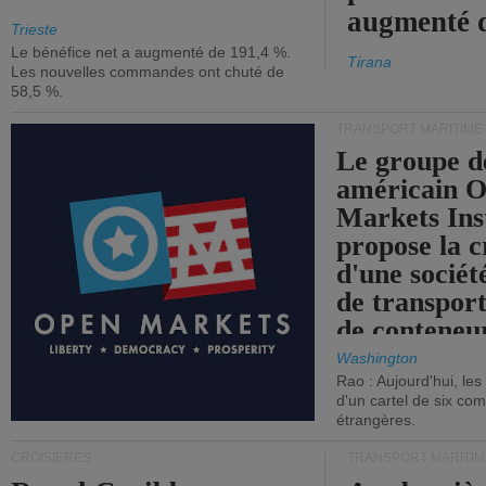
augmenté 
Trieste
Le bénéfice net a augmenté de 191,4 %.
Tirana
Les nouvelles commandes ont chuté de
58,5 %.
TRANSPORT MARITIME
Le groupe d
américain 
Markets Ins
propose la c
d'une sociét
de transpor
de conteneu
Washington
Rao : Aujourd'hui, le
d'un cartel de six co
étrangères.
CROISIÈRES
TRANSPORT MARITIM