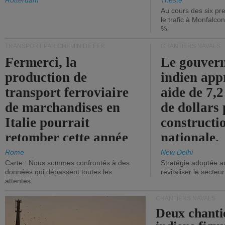
les ports.
diminue.
Rotterdam
Trieste
Au cours des six pr
le trafic à Monfalco
%.
TRANSPORT PAR CHEMIN DE FER
CHANTIERS NAVALS
Fermerci, la
Le gouver
production de
indien app
transport ferroviaire
aide de 7,2
de marchandises en
de dollars 
Italie pourrait
constructi
retomber cette année
nationale.
aux niveaux de 2015.
Rome
New Delhi
Carte : Nous sommes confrontés à des
Stratégie adoptée a
données qui dépassent toutes les
revitaliser le secteur
attentes.
CHANTIERS NAVALS
Deux chanti