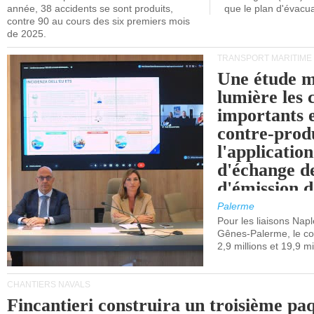
année, 38 accidents se sont produits,
que le plan d'évacua
contre 90 au cours des six premiers mois
de 2025.
TRANSPORT MARITIME
Une étude m
lumière les 
importants e
contre-produ
l'applicatio
d'échange d
d'émission d
(SEQE-UE) a
Palerme
maritimes av
Pour les liaisons Nap
Gênes-Palerme, le coû
occidentale.
2,9 millions et 19,9 mi
CHANTIERS NAVALS
Fincantieri construira un troisième pa