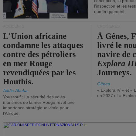
conception, la producti
l'inspection et les tes
numériquement.
ACCIDENTS
CROISIÈRES
L'Union africaine
À Gênes, F
condamne les attaques
livré le n
contre des pétroliers
navire de c
en mer Rouge
Explora II
revendiquées par les
Journeys.
Houthis.
Gênes
« Explora IV » et « 
Addis-Abeba
en 2027 et « Explor
Youssouf : La sécurité des voies
maritimes de la mer Rouge revêt une
importance stratégique vitale pour
l'Afrique.