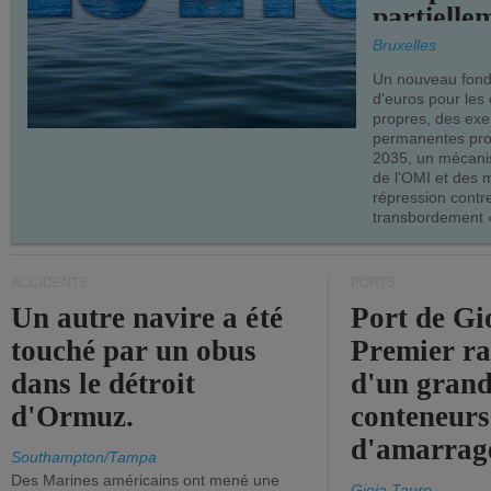
partielle
demandes
Bruxelles
armateur
Un nouveau fonds
d'euros pour les
propres, des ex
permanentes pro
2035, un mécani
de l'OMI et des 
répression contre
transbordement «
ACCIDENTS
PORTS
Un autre navire a été
Port de Gi
touché par un obus
Premier r
dans le détroit
d'un grand
d'Ormuz.
conteneurs
d'amarrage
Southampton/Tampa
Des Marines américains ont mené une
Gioia Tauro