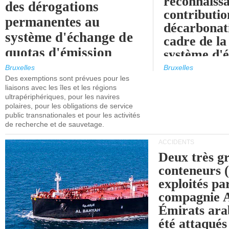
reconnaissa
des dérogations
contributio
permanentes au
décarbonat
système d'échange de
cadre de la
quotas d'émission
système d'
maritimes de l'UE
quotas d'ém
Bruxelles
Bruxelles
l'UE (SEQ
Des exemptions sont prévues pour les
après 2030.
liaisons avec les îles et les régions
ultrapériphériques, pour les navires
polaires, pour les obligations de service
public transnationales et pour les activités
de recherche et de sauvetage.
ACCIDENTS
Deux très g
conteneurs
exploités pa
compagnie
Émirats ara
été attaqués