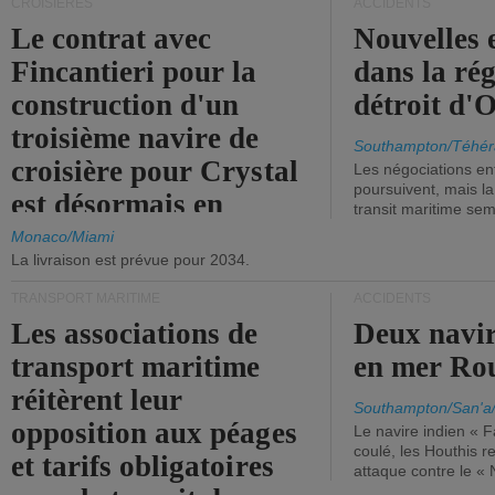
CROISIÈRES
ACCIDENTS
Le contrat avec
Nouvelles 
Fincantieri pour la
dans la ré
construction d'un
détroit d'
troisième navire de
Southampton/Téhér
croisière pour Crystal
Les négociations en
poursuivent, mais l
est désormais en
transit maritime sem
vigueur.
Monaco/Miami
La livraison est prévue pour 2034.
TRANSPORT MARITIME
ACCIDENTS
Les associations de
Deux navir
transport maritime
en mer Ro
réitèrent leur
Southampton/San'a
opposition aux péages
Le navire indien « F
coulé, les Houthis 
et tarifs obligatoires
attaque contre le «