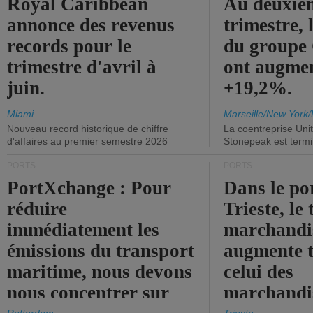
Royal Caribbean
Au deuxiè
annonce des revenus
trimestre, 
records pour le
du group
trimestre d'avril à
ont augme
juin.
+19,2%.
Miami
Marseille/New York/
Nouveau record historique de chiffre
La coentreprise Uni
d'affaires au premier semestre 2026
Stonepeak est term
PORTS
PORTS
PortXchange : Pour
Dans le po
réduire
Trieste, le 
immédiatement les
marchandis
émissions du transport
augmente t
maritime, nous devons
celui des
nous concentrer sur
marchandis