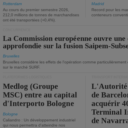
ont diminué.
(+2,9%).
Rotterdam
Madrid
Au cours du premier semestre 2026,
Record pour les ma
212,0 millions de tonnes de marchandises
conteneurs convent
ont été transportées (+0,4%).
CONCURRENCE
La Commission européenne ouvre une 
approfondie sur la fusion Saipem-Subs
Bruxelles
Bruxelles considère les effets de l'opération comme particulièrement
sur le marché SURF.
PLATEFORMES LOGISTIQUES
TRANSPORT INTERM
Medlog (Groupe
L'Autorité
MSC) entre au capital
de Barcelo
d'Interporto Bologne
acquérir 
Terminal 
Bologne
de Navarr
Caliandro : Un développement industriel
qui nous permettra d'atteindre nos