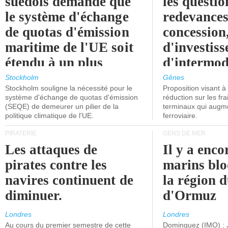
suédois demande que
les questio
le système d'échange
redevances
de quotas d'émission
concession
maritime de l'UE soit
d'investiss
étendu à un plus
d'intermod
grand nombre de
l'attention
Stockholm
Gênes
Stockholm souligne la nécessité pour le
Proposition visant 
navires.
politiciens.
système d'échange de quotas d'émission
réduction sur les fr
(SEQE) de demeurer un pilier de la
terminaux qui augmen
politique climatique de l'UE.
ferroviaire.
PIRATERIE
GENS DE MER
Les attaques de
Il y a enco
pirates contre les
marins blo
navires continuent de
la région d
diminuer.
d'Ormuz
Londres
Londres
Au cours du premier semestre de cette
Dominguez (IMO) : 