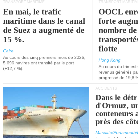
TRANSPORT MARITIME
TRANSPORT MARITIM
En mai, le trafic
OOCL enre
maritime dans le canal
forte augm
de Suez a augmenté de
nombre de
15 %.
transporté
flotte
Caire
Au cours des cinq premiers mois de 2026,
Hong Kong
5 696 navires ont transité par le port
Au cours du trimestre
(+12,7 %).
revenus générés par 
progressé de 19,8 
ACCIDENTS
Dans le détr
d'Ormuz, un
conteneurs a
près des cô
Mascate/Portsmouth