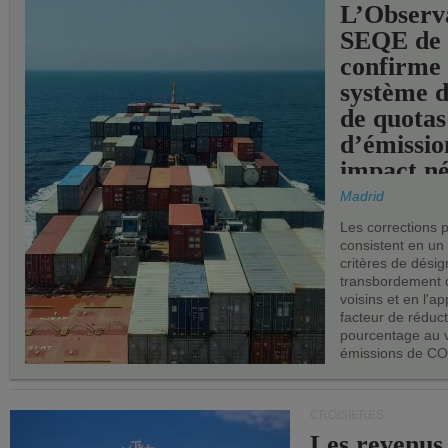
L’Observ
SEQE de 
confirme 
système 
de quotas
d’émissio
impact né
les ports 
Madrid
Les corrections 
consistent en un
critères de désig
transbordement 
voisins et en l'ap
facteur de réduc
pourcentage au 
émissions de CO
CROISIÈRES
Les revenus