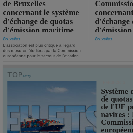
de Bruxelles
Commissi
concernant le système
concernant
d'échange de quotas
d'échange 
d'émission maritime
d'émission
de l'UE.
timide, alo
Bruxelles
Bruxelles
L'association est plus critique à l'égard
mesures pl
des mesures étudiées par la Commission
courageuse
européenne pour le secteur de l'aviation
attendues.
TRANSPORTS
Système 
de quotas
de l'UE p
navires :
Commiss
européen