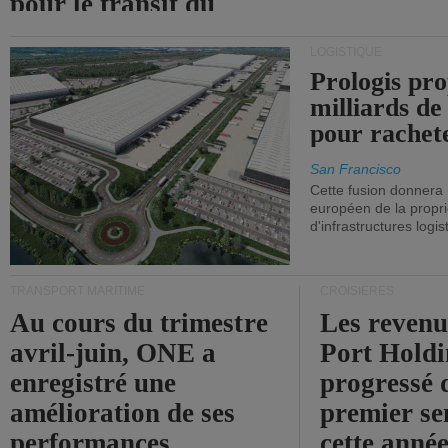
pour le transit du
détroit d'Ormuz.
LOGISTIQUE
Prologis pro
milliards de
pour rachet
San Francisco
Cette fusion donnera
européen de la propri
d'infrastructures logis
TRANSPORT MARITIME
CROISIÈRES
Au cours du trimestre
Les revenu
avril-juin, ONE a
Port Holdi
enregistré une
progressé 
amélioration de ses
premier se
performances
cette année