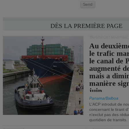
Send
DÈS LA PREMIÈRE PAGE
TRANSPORT MARITIME
Au deuxième
le trafic ma
le canal de
augmenté de
mais a dimi
manière sign
juin.
Panama/Balboa
L'ACP introduit de nou
concernant le tirant d
n'exclut pas des réd
quotidien de transits.