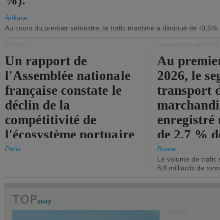
%).
Ankara
Au cours du premier semestre, le trafic maritime a diminué de -0,5%.
PORTS
TRANSPORT PAR CHE
Un rapport de
Au premie
l'Assemblée nationale
2026, le s
française constate le
transport 
déclin de la
marchandis
compétitivité de
enregistré
l'écosystème portuaire
de 2,7 % d
de l'État.
chiffre d'a
Paris
Rome
Le volume de trafic 
opérationn
8,8 milliards de ton
PORTS