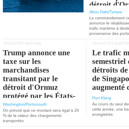
détroit d'O
Abou Dabi/Tampa
Le commandement cen
annonce le rétabliss
trafic maritime à dest
provenance des ports 
TRANSPORT MARITIME
TRANSPORT MARITIM
Trump annonce une
Le trafic 
taxe sur les
semestriel 
marchandises
détroits d
transitant par le
de Singapo
détroit d'Ormuz
augmenté 
protégé par les États-
Port Klang
Unis.
Au cours du seul de
Washington/Portsmouth
cette année, une ba
On prévoit que ce montant sera égal à 20
enregistrée.
% de la valeur des chargements
transportés.