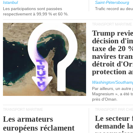
et de Lisbonne.
Istanbul
Saint-Pétersbourg
Les participations sont passées
Trafic record au de
respectivement à 99,99 % et 60 %.
TRANSPORT MARITIME
Trump revie
décision d'
taxe de 20 %
navires tran
détroit d'O
protection 
Washington/Southam
Par ailleurs, un autre p
Magnesium », a été t
près d'Oman.
TRANSPORT MARITIME
TRANSPORT PAR CHE
Le secteur 
Les armateurs
demande l
européens réclament