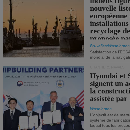
indiens figu
nouvelle list
européenne 
installations
recyclage de
proposée pa
Commission
Bruxelles/Washington
Satisfaction de l'ECS
mondial de la navigat
CHANTIERS NAVALS
Hyundai et 
signent un 
la construct
assistée par 
Washington
L'objectif est de mett
système de fabricati
lequel tous les proces