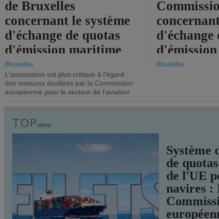
de Bruxelles
Commissi
concernant le système
concernant
d'échange de quotas
d'échange 
d'émission maritime
d'émission
de l'UE.
timide, alo
Bruxelles
Bruxelles
L'association est plus critique à l'égard
mesures pl
des mesures étudiées par la Commission
courageuse
européenne pour le secteur de l'aviation
attendues.
TRANSPORTS
Système 
de quotas
de l'UE p
navires :
Commiss
européen