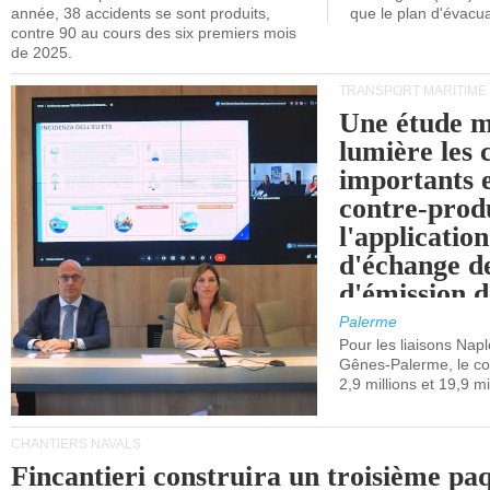
année, 38 accidents se sont produits,
que le plan d'évacua
contre 90 au cours des six premiers mois
de 2025.
TRANSPORT MARITIME
Une étude m
lumière les 
importants e
contre-produ
l'applicatio
d'échange d
d'émission d
(SEQE-UE) a
Palerme
maritimes av
Pour les liaisons Nap
Gênes-Palerme, le coû
occidentale.
2,9 millions et 19,9 mi
CHANTIERS NAVALS
Fincantieri construira un troisième pa