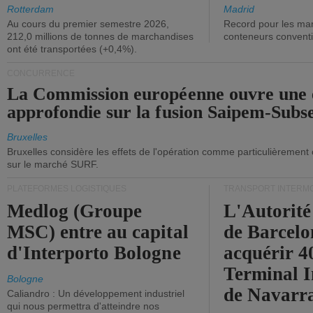
ont diminué.
(+2,9%).
Rotterdam
Madrid
Au cours du premier semestre 2026,
Record pour les ma
212,0 millions de tonnes de marchandises
conteneurs convent
ont été transportées (+0,4%).
CONCURRENCE
La Commission européenne ouvre une 
approfondie sur la fusion Saipem-Subs
Bruxelles
Bruxelles considère les effets de l'opération comme particulièrement
sur le marché SURF.
PLATEFORMES LOGISTIQUES
TRANSPORT INTERM
Medlog (Groupe
L'Autorité
MSC) entre au capital
de Barcelo
d'Interporto Bologne
acquérir 
Terminal 
Bologne
de Navarr
Caliandro : Un développement industriel
qui nous permettra d'atteindre nos