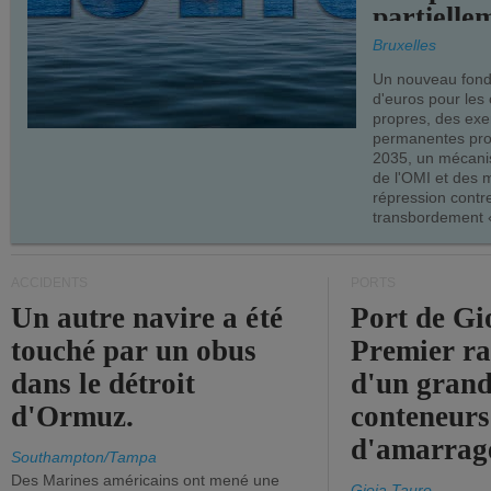
partielle
demandes
Bruxelles
armateur
Un nouveau fonds
d'euros pour les
propres, des ex
permanentes pro
2035, un mécani
de l'OMI et des 
répression contre
transbordement «
ACCIDENTS
PORTS
Un autre navire a été
Port de Gi
touché par un obus
Premier r
dans le détroit
d'un grand
d'Ormuz.
conteneurs
d'amarrage
Southampton/Tampa
Des Marines américains ont mené une
Gioia Tauro