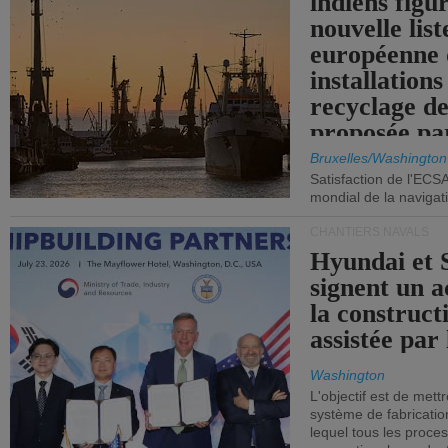
indiens figu
nouvelle list
européenne 
installations
recyclage de
proposée pa
Commission
Bruxelles/Washington
Satisfaction de l'ECS
mondial de la navigat
CHANTIERS NAVALS
Hyundai et 
signent un 
la construct
assistée par 
Washington
L'objectif est de mett
système de fabricati
lequel tous les proces