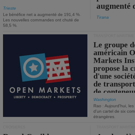
augmenté 
Trieste
Le bénéfice net a augmenté de 191,4 %.
Tirana
Les nouvelles commandes ont chuté de
58,5 %.
TRANSPORT MARITIME
Le groupe d
américain 
Markets Ins
propose la c
d'une sociét
de transpor
de conteneu
Washington
Rao : Aujourd'hui, le
d'un cartel de six co
étrangères.
CROISIÈRES
TRANSPORT MARITIM