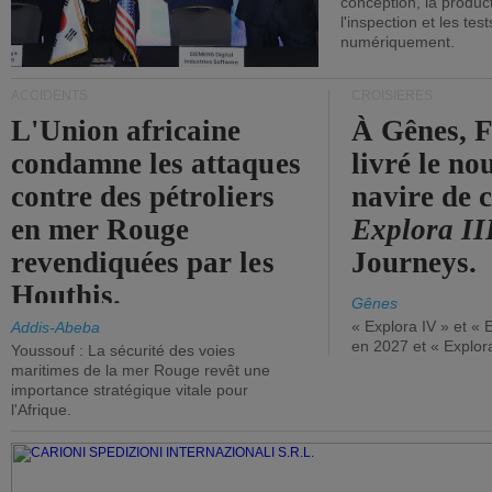
conception, la producti
l'inspection et les tes
numériquement.
ACCIDENTS
CROISIÈRES
L'Union africaine
À Gênes, F
condamne les attaques
livré le n
contre des pétroliers
navire de c
en mer Rouge
Explora II
revendiquées par les
Journeys.
Houthis.
Gênes
« Explora IV » et « 
Addis-Abeba
en 2027 et « Explor
Youssouf : La sécurité des voies
maritimes de la mer Rouge revêt une
importance stratégique vitale pour
l'Afrique.