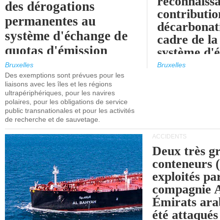
reconnaissa
des dérogations
contributio
permanentes au
décarbonat
système d'échange de
cadre de la
quotas d'émission
système d'
maritimes de l'UE
quotas d'ém
Bruxelles
Bruxelles
l'UE (SEQ
Des exemptions sont prévues pour les
après 2030.
liaisons avec les îles et les régions
ultrapériphériques, pour les navires
polaires, pour les obligations de service
public transnationales et pour les activités
de recherche et de sauvetage.
ACCIDENTS
Deux très g
conteneurs
exploités pa
compagnie
Émirats ara
été attaqués