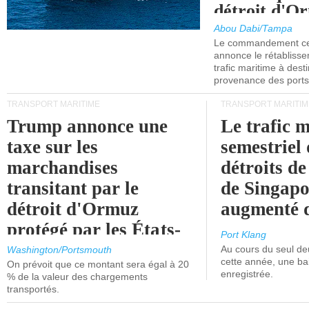
détroit d'O
Abou Dabi/Tampa
Le commandement cen
annonce le rétabliss
trafic maritime à dest
provenance des ports 
TRANSPORT MARITIME
TRANSPORT MARITIM
Trump annonce une
Le trafic 
taxe sur les
semestriel 
marchandises
détroits d
transitant par le
de Singapo
détroit d'Ormuz
augmenté 
protégé par les États-
Port Klang
Unis.
Au cours du seul de
Washington/Portsmouth
cette année, une ba
On prévoit que ce montant sera égal à 20
enregistrée.
% de la valeur des chargements
transportés.