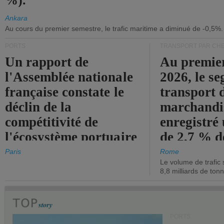
%).
Ankara
Au cours du premier semestre, le trafic maritime a diminué de -0,5%.
PORTS
TRANSPORT PAR CHE
Un rapport de
Au premie
l'Assemblée nationale
2026, le s
française constate le
transport 
déclin de la
marchandis
compétitivité de
enregistré
l'écosystème portuaire
de 2,7 % d
de l'État.
chiffre d'a
Paris
Rome
Le volume de trafic 
opérationn
8,8 milliards de ton
PORTS