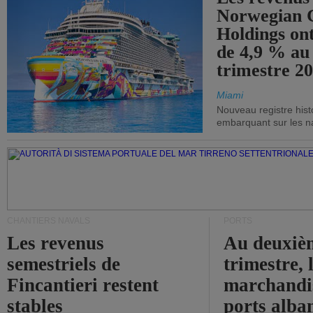
Norwegian C
Holdings on
de 4,9 % au
trimestre 20
Miami
Nouveau registre his
embarquant sur les nav
CHANTIERS NAVALS
PORTS
Les revenus
Au deuxiè
semestriels de
trimestre, 
Fincantieri restent
marchandis
stables
ports alba