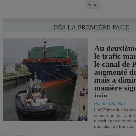
Send
DÈS LA PREMIÈRE PAGE
TRANSPORT MARITIME
Au deuxième
le trafic ma
le canal de
augmenté de
mais a dimi
manière sign
juin.
Panama/Balboa
L'ACP introduit de nou
concernant le tirant d
n'exclut pas des réd
quotidien de transits.