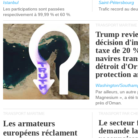
et de Lisbonne.
Istanbul
Saint-Pétersbourg
Les participations sont passées
Trafic record au de
respectivement à 99,99 % et 60 %.
TRANSPORT MARITIME
Trump revie
décision d'
taxe de 20 %
navires tran
détroit d'O
protection 
Washington/Southam
Par ailleurs, un autre p
Magnesium », a été t
près d'Oman.
TRANSPORT MARITIME
TRANSPORT PAR CHE
Le secteur 
Les armateurs
demande l
européens réclament