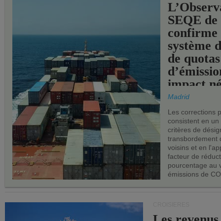
L’Observ
SEQE de 
confirme 
système 
de quotas
d’émissio
impact né
les ports 
Madrid
Les corrections 
consistent en un
critères de désig
transbordement 
voisins et en l'ap
facteur de réduc
pourcentage au 
émissions de CO
CROISIÈRES
Les revenus