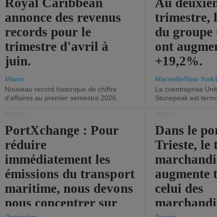
Royal Caribbean
Au deuxiè
annonce des revenus
trimestre, 
records pour le
du group
trimestre d'avril à
ont augme
juin.
+19,2%.
Miami
Marseille/New York/
Nouveau record historique de chiffre
La coentreprise Uni
d'affaires au premier semestre 2026
Stonepeak est term
PORTS
PORTS
PortXchange : Pour
Dans le po
réduire
Trieste, le 
immédiatement les
marchandis
émissions du transport
augmente t
maritime, nous devons
celui des
nous concentrer sur
marchandis