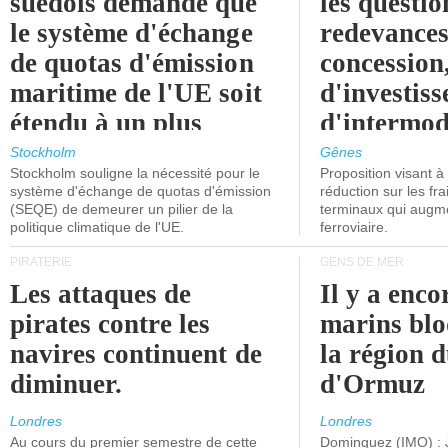
suédois demande que
les questio
le système d'échange
redevances
de quotas d'émission
concession
maritime de l'UE soit
d'investiss
étendu à un plus
d'intermod
grand nombre de
l'attention
Stockholm
Gênes
Stockholm souligne la nécessité pour le
Proposition visant 
navires.
politiciens.
système d'échange de quotas d'émission
réduction sur les fr
(SEQE) de demeurer un pilier de la
terminaux qui augmen
politique climatique de l'UE.
ferroviaire.
PIRATERIE
GENS DE MER
Les attaques de
Il y a enco
pirates contre les
marins blo
navires continuent de
la région d
diminuer.
d'Ormuz
Londres
Londres
Au cours du premier semestre de cette
Dominguez (IMO) : 