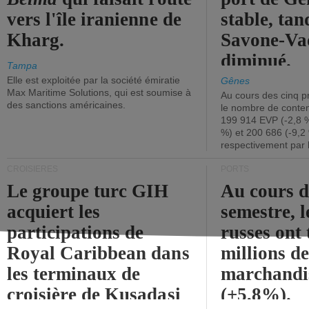
vers l'île iranienne de
stable, tan
Kharg.
Savone-Vad
diminué.
Tampa
Elle est exploitée par la société émiratie
Gênes
Max Maritime Solutions, qui est soumise à
Au cours des cinq p
des sanctions américaines.
le nombre de conten
199 914 EVP (-2,8 %
%) et 200 686 (-9,2 
respectivement par 
CROISIÈRES
PORTS
Le groupe turc GIH
Au cours 
acquiert les
semestre, l
participations de
russes ont 
Royal Caribbean dans
millions d
les terminaux de
marchandi
croisière de Kusadasi
(+5,8%).