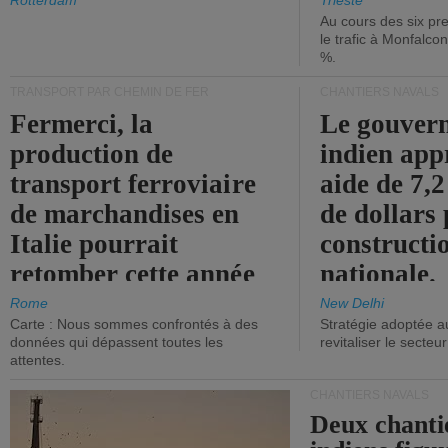
les ports.
diminue.
Rotterdam
Trieste
Au cours des six pr
le trafic à Monfalco
%.
TRANSPORT PAR CHEMIN DE FER
CHANTIERS NAVALS
Fermerci, la
Le gouver
production de
indien app
transport ferroviaire
aide de 7,2
de marchandises en
de dollars 
Italie pourrait
constructi
retomber cette année
nationale.
aux niveaux de 2015.
Rome
New Delhi
Carte : Nous sommes confrontés à des
Stratégie adoptée a
données qui dépassent toutes les
revitaliser le secteur
attentes.
CHANTIERS NAVALS
Deux chanti