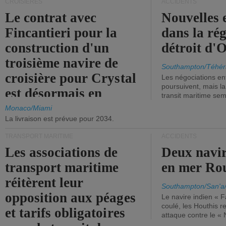
CROISIÈRES
ACCIDENTS
Le contrat avec
Nouvelles 
Fincantieri pour la
dans la ré
construction d'un
détroit d'
troisième navire de
Southampton/Téhér
croisière pour Crystal
Les négociations en
poursuivent, mais l
est désormais en
transit maritime sem
vigueur.
Monaco/Miami
La livraison est prévue pour 2034.
TRANSPORT MARITIME
ACCIDENTS
Les associations de
Deux navir
transport maritime
en mer Ro
réitèrent leur
Southampton/San'a
opposition aux péages
Le navire indien « F
coulé, les Houthis 
et tarifs obligatoires
attaque contre le «