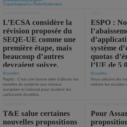
d'émission de l'UE.
Bruxelles/Washington/
Copenhague/Le Pirée/Rotterdam
TRANSPORT MARITIME
PORTS
L’ECSA considère la
ESPO : No
révision proposée du
l’abaissem
SEQE-UE comme une
d’applicat
première étape, mais
système d’
beaucoup d’autres
quotas d’é
devraient suivre.
l’UE de 5 
tonneaux d
Bruxelles
Bruxelles
Raptis : C’est une bonne idée d’allouer les
Nous saluons les me
brute.
recettes du système aux niveaux
réduire les escales 
européen et national pour soutenir les
carburants durables.
TRANSPORTS
TRANSPORT MARITIM
T&E salue certaines
Pour Assar
nouvelles propositions
propositio