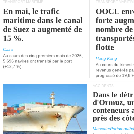
TRANSPORT MARITIME
TRANSPORT MARITIM
En mai, le trafic
OOCL enre
maritime dans le canal
forte augm
de Suez a augmenté de
nombre de
15 %.
transporté
flotte
Caire
Au cours des cinq premiers mois de 2026,
Hong Kong
5 696 navires ont transité par le port
Au cours du trimestre
(+12,7 %).
revenus générés par 
progressé de 19,8 
ACCIDENTS
Dans le détr
d'Ormuz, un
conteneurs a
près des cô
Mascate/Portsmouth