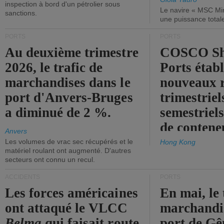
inspection à bord d'un pétrolier sous
Le navire « MSC Mir
sanctions.
une puissance total
PORTS
PORTS
Au deuxième trimestre
COSCO Sh
2026, le trafic de
Ports établ
marchandises dans le
nouveaux 
port d'Anvers-Bruges
trimestriel
a diminué de 2 %.
semestriels
de contene
Anvers
Les volumes de vrac sec récupérés et le
Hong Kong
matériel roulant ont augmenté. D'autres
secteurs ont connu un recul.
ACCIDENTS
PORTS
Les forces américaines
En mai, le 
ont attaqué le VLCC
marchandis
Belma
qui faisait route
port de Gên