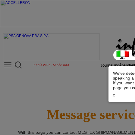
7 août 2026 - Année XXX
Journal indépendant
We've detec
speaking a 
If you want
page you ca
x
Message servic
With this page you can contact
MESTEX SHIPMANAGEMENT