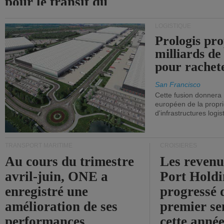
pour le transit du
détroit d'Ormuz.
LOGISTIQUE
Prologis pro
milliards de
pour rachet
San Francisco
Cette fusion donnera
européen de la propri
d'infrastructures logis
TRANSPORT MARITIME
CROISIÈRES
Au cours du trimestre
Les revenu
avril-juin, ONE a
Port Holdi
enregistré une
progressé 
amélioration de ses
premier se
performances
cette année