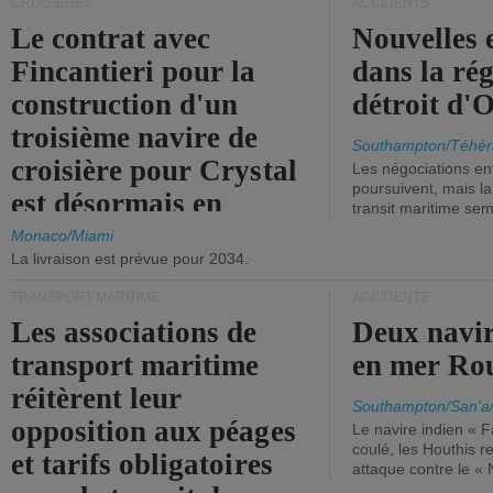
CROISIÈRES
ACCIDENTS
Le contrat avec
Nouvelles 
Fincantieri pour la
dans la ré
construction d'un
détroit d'
troisième navire de
Southampton/Téhér
croisière pour Crystal
Les négociations en
poursuivent, mais l
est désormais en
transit maritime sem
vigueur.
Monaco/Miami
La livraison est prévue pour 2034.
TRANSPORT MARITIME
ACCIDENTS
Les associations de
Deux navir
transport maritime
en mer Ro
réitèrent leur
Southampton/San'a
opposition aux péages
Le navire indien « F
coulé, les Houthis 
et tarifs obligatoires
attaque contre le «