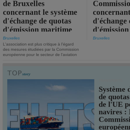
de Bruxelles
Commissi
concernant le système
concernant
d'échange de quotas
d'échange 
d'émission maritime
d'émission
de l'UE.
timide, alo
Bruxelles
Bruxelles
L'association est plus critique à l'égard
mesures pl
des mesures étudiées par la Commission
courageuse
européenne pour le secteur de l'aviation
attendues.
TRANSPORTS
Système 
de quotas
de l'UE p
navires :
Commiss
européen