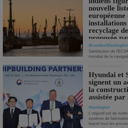
indiens figu
nouvelle list
européenne 
installations
recyclage de
proposée pa
Commission
Bruxelles/Washington
Satisfaction de l'ECS
mondial de la navigat
CHANTIERS NAVALS
Hyundai et 
signent un 
la construct
assistée par 
Washington
L'objectif est de mett
système de fabricati
lequel tous les proces