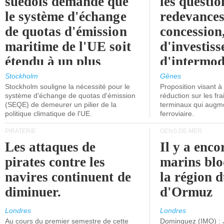
suédois demande que
les questio
le système d'échange
redevances
de quotas d'émission
concession
maritime de l'UE soit
d'investiss
étendu à un plus
d'intermod
grand nombre de
l'attention
Stockholm
Gênes
Stockholm souligne la nécessité pour le
Proposition visant 
navires.
politiciens.
système d'échange de quotas d'émission
réduction sur les fr
(SEQE) de demeurer un pilier de la
terminaux qui augmen
politique climatique de l'UE.
ferroviaire.
PIRATERIE
GENS DE MER
Les attaques de
Il y a enco
pirates contre les
marins blo
navires continuent de
la région d
diminuer.
d'Ormuz
Londres
Londres
Au cours du premier semestre de cette
Dominguez (IMO) : 