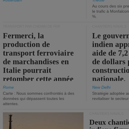
les ports.
diminue.
Rotterdam
Trieste
Au cours des six pr
le trafic à Monfalco
%.
TRANSPORT PAR CHEMIN DE FER
CHANTIERS NAVALS
Fermerci, la
Le gouver
production de
indien app
transport ferroviaire
aide de 7,2
de marchandises en
de dollars 
Italie pourrait
constructi
retomber cette année
nationale.
aux niveaux de 2015.
Rome
New Delhi
Carte : Nous sommes confrontés à des
Stratégie adoptée a
données qui dépassent toutes les
revitaliser le secteur
attentes.
CHANTIERS NAVALS
Deux chanti