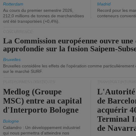
ont diminué.
(+2,9%).
Rotterdam
Madrid
Au cours du premier semestre 2026,
Record pour les ma
212,0 millions de tonnes de marchandises
conteneurs convent
ont été transportées (+0,4%).
CONCURRENCE
La Commission européenne ouvre une 
approfondie sur la fusion Saipem-Subs
Bruxelles
Bruxelles considère les effets de l'opération comme particulièrement
sur le marché SURF.
PLATEFORMES LOGISTIQUES
TRANSPORT INTERM
Medlog (Groupe
L'Autorité
MSC) entre au capital
de Barcelo
d'Interporto Bologne
acquérir 
Terminal 
Bologne
de Navarr
Caliandro : Un développement industriel
qui nous permettra d'atteindre nos