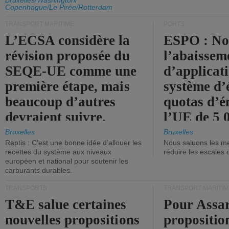
d'émission de l'UE.
Bruxelles/Washington/
Copenhague/Le Pirée/Rotterdam
TRANSPORT MARITIME
PORTS
L’ECSA considère la
ESPO : No
révision proposée du
l’abaissem
SEQE-UE comme une
d’applicat
première étape, mais
système d’
beaucoup d’autres
quotas d’é
devraient suivre.
l’UE de 5 
tonneaux d
Bruxelles
Bruxelles
Raptis : C’est une bonne idée d’allouer les
Nous saluons les me
brute.
recettes du système aux niveaux
réduire les escales 
européen et national pour soutenir les
carburants durables.
TRANSPORTS
TRANSPORT MARITIM
T&E salue certaines
Pour Assar
nouvelles propositions
propositio