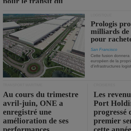
pour le transit du
détroit d'Ormuz.
LOGISTIQUE
Prologis pro
milliards de
pour rachet
San Francisco
Cette fusion donnera
européen de la propri
d'infrastructures logis
TRANSPORT MARITIME
CROISIÈRES
Au cours du trimestre
Les revenu
avril-juin, ONE a
Port Holdi
enregistré une
progressé 
amélioration de ses
premier se
performances
cette année