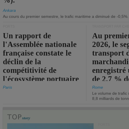
%).
Ankara
Au cours du premier semestre, le trafic maritime a diminué de -0,5%.
PORTS
TRANSPORT PAR CHE
Un rapport de
Au premie
l'Assemblée nationale
2026, le s
française constate le
transport 
déclin de la
marchandis
compétitivité de
enregistré
l'écosystème portuaire
de 2,7 % d
de l'État.
chiffre d'a
Paris
Rome
Le volume de trafic 
opérationn
8,8 milliards de ton
PORTS