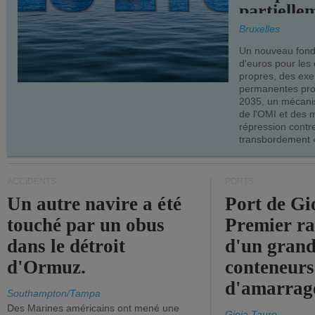
partielle
demandes
Bruxelles
armateur
Un nouveau fonds
d'euros pour les
propres, des ex
permanentes pro
2035, un mécani
de l'OMI et des 
répression contre
transbordement «
ACCIDENTS
PORTS
Un autre navire a été
Port de Gi
touché par un obus
Premier r
dans le détroit
d'un grand
d'Ormuz.
conteneurs
d'amarrage
Southampton/Tampa
Des Marines américains ont mené une
Gioia Tauro