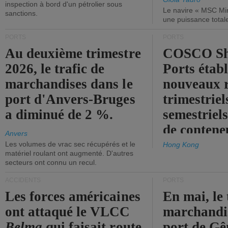
inspection à bord d'un pétrolier sous
Le navire « MSC Mir
sanctions.
une puissance total
PORTS
PORTS
Au deuxième trimestre
COSCO Sh
2026, le trafic de
Ports établ
marchandises dans le
nouveaux 
port d'Anvers-Bruges
trimestriel
a diminué de 2 %.
semestriels
de contene
Anvers
Les volumes de vrac sec récupérés et le
Hong Kong
matériel roulant ont augmenté. D'autres
secteurs ont connu un recul.
ACCIDENTS
PORTS
Les forces américaines
En mai, le 
ont attaqué le VLCC
marchandis
Belma
qui faisait route
port de Gên