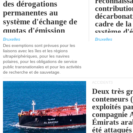
reconnaissa
des dérogations
contributio
permanentes au
décarbonat
système d'échange de
cadre de la
quotas d'émission
système d'
maritimes de l'UE
quotas d'ém
Bruxelles
Bruxelles
l'UE (SEQ
Des exemptions sont prévues pour les
après 2030.
liaisons avec les îles et les régions
ultrapériphériques, pour les navires
polaires, pour les obligations de service
public transnationales et pour les activités
de recherche et de sauvetage.
ACCIDENTS
Deux très g
conteneurs
exploités pa
compagnie
Émirats ara
été attaqués