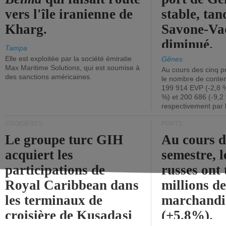
vers l'île iranienne de
stable, tan
Kharg.
Savone-Vad
diminué.
Tampa
Elle est exploitée par la société émiratie
Gênes
Max Maritime Solutions, qui est soumise à
Au cours des cinq p
des sanctions américaines.
le nombre de conten
199 914 EVP (-2,8 %
%) et 200 686 (-9,2 
respectivement par 
CROISIÈRES
PORTS
Le groupe turc GIH
Au cours 
acquiert les
semestre, l
participations de
russes ont 
Royal Caribbean dans
millions d
les terminaux de
marchandi
croisière de Kusadasi
(+5,8%).