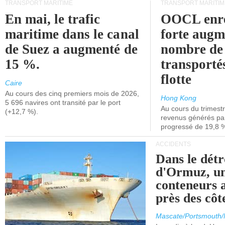
TRANSPORT MARITIME
TRANSPORT MARITIM
En mai, le trafic
OOCL enre
maritime dans le canal
forte augm
de Suez a augmenté de
nombre de
15 %.
transporté
flotte
Caire
Au cours des cinq premiers mois de 2026,
Hong Kong
5 696 navires ont transité par le port
Au cours du trimestre
(+12,7 %).
revenus générés par 
progressé de 19,8 
ACCIDENTS
Dans le détr
d'Ormuz, un
conteneurs a
près des cô
Mascate/Portsmouth