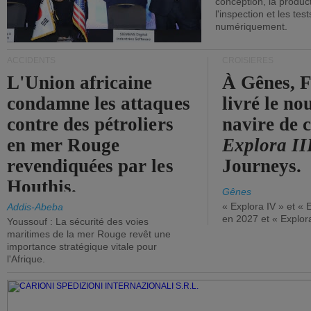
conception, la producti
l'inspection et les tes
numériquement.
ACCIDENTS
CROISIÈRES
L'Union africaine
À Gênes, F
condamne les attaques
livré le n
contre des pétroliers
navire de c
en mer Rouge
Explora II
revendiquées par les
Journeys.
Houthis.
Gênes
« Explora IV » et « 
Addis-Abeba
en 2027 et « Explor
Youssouf : La sécurité des voies
maritimes de la mer Rouge revêt une
importance stratégique vitale pour
l'Afrique.