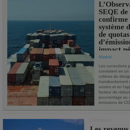
L’Observ
SEQE de 
confirme 
système 
de quotas
d’émissio
impact né
les ports 
Madrid
Les corrections 
consistent en un
critères de désig
transbordement 
voisins et en l'ap
facteur de réduc
pourcentage au 
émissions de CO
CROISIÈRES
Les revenus