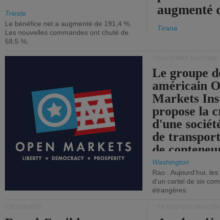
augmenté 
Trieste
Le bénéfice net a augmenté de 191,4 %.
Tirana
Les nouvelles commandes ont chuté de
58,5 %.
TRANSPORT MARITIME
Le groupe d
américain 
Markets Ins
propose la c
d'une sociét
de transpor
de conteneu
Washington
Rao : Aujourd'hui, le
d'un cartel de six co
étrangères.
CROISIÈRES
TRANSPORT MARITIM