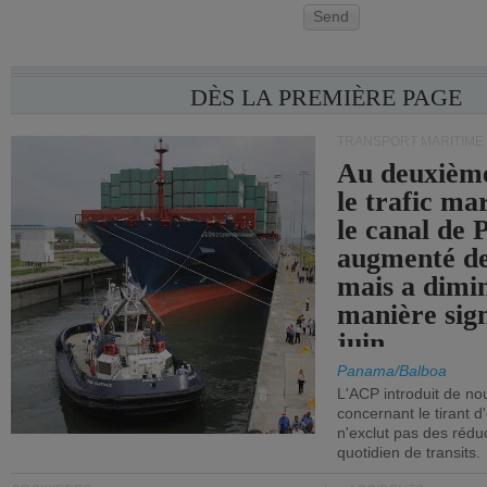
Send
DÈS LA PREMIÈRE PAGE
TRANSPORT MARITIME
Au deuxième
le trafic ma
le canal de
augmenté de
mais a dimi
manière sign
juin.
Panama/Balboa
L'ACP introduit de nou
concernant le tirant d
n'exclut pas des réd
quotidien de transits.