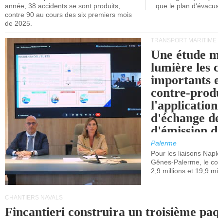
année, 38 accidents se sont produits,
que le plan d'évacua
contre 90 au cours des six premiers mois
de 2025.
TRANSPORT MARITIME
Une étude m
lumière les 
importants e
contre-produ
l'applicatio
d'échange d
d'émission d
(SEQE-UE) a
Palerme
maritimes av
Pour les liaisons Nap
Gênes-Palerme, le coû
occidentale.
2,9 millions et 19,9 mi
CHANTIERS NAVALS
Fincantieri construira un troisième pa