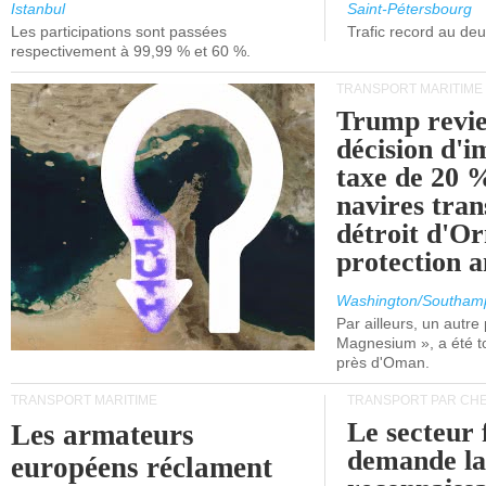
et de Lisbonne.
Istanbul
Saint-Pétersbourg
Les participations sont passées
Trafic record au de
respectivement à 99,99 % et 60 %.
TRANSPORT MARITIME
Trump revie
décision d'
taxe de 20 %
navires tran
détroit d'O
protection 
Washington/Southam
Par ailleurs, un autre p
Magnesium », a été t
près d'Oman.
TRANSPORT MARITIME
TRANSPORT PAR CHE
Le secteur 
Les armateurs
demande l
européens réclament