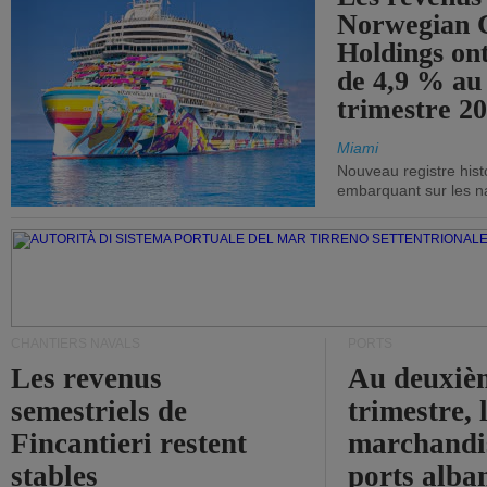
Norwegian C
Holdings on
de 4,9 % au
trimestre 20
Miami
Nouveau registre his
embarquant sur les nav
CHANTIERS NAVALS
PORTS
Les revenus
Au deuxiè
semestriels de
trimestre, 
Fincantieri restent
marchandis
stables
ports alba