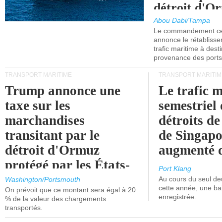
détroit d'O
Abou Dabi/Tampa
Le commandement cen
annonce le rétabliss
trafic maritime à dest
provenance des ports 
TRANSPORT MARITIME
TRANSPORT MARITIM
Trump annonce une
Le trafic 
taxe sur les
semestriel 
marchandises
détroits d
transitant par le
de Singapo
détroit d'Ormuz
augmenté 
protégé par les États-
Port Klang
Unis.
Au cours du seul de
Washington/Portsmouth
cette année, une ba
On prévoit que ce montant sera égal à 20
enregistrée.
% de la valeur des chargements
transportés.