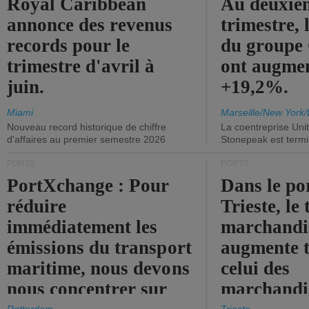
Royal Caribbean
Au deuxiè
annonce des revenus
trimestre, 
records pour le
du group
trimestre d'avril à
ont augme
juin.
+19,2%.
Miami
Marseille/New York/
Nouveau record historique de chiffre
La coentreprise Uni
d'affaires au premier semestre 2026
Stonepeak est term
PORTS
PORTS
PortXchange : Pour
Dans le po
réduire
Trieste, le 
immédiatement les
marchandis
émissions du transport
augmente t
maritime, nous devons
celui des
nous concentrer sur
marchandis