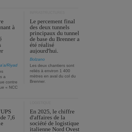
INFRASTRUCTURES
re
Le percement final
enant à
des deux tunnels
principaux du tunnel
é
de base du Brenner a
s
été réalisé
er
aujourd'hui.
Bolzano
a'a/Riyad
Les deux chantiers sont
reliés à environ 1 400
es
mètres en aval du col du
s a
Brenner.
que contre
ique « NCC
LOGISTIQUE
d'UPS
En 2025, le chiffre
de 7,6
d'affaires de la
me
société de logistique
italienne Nord Ovest