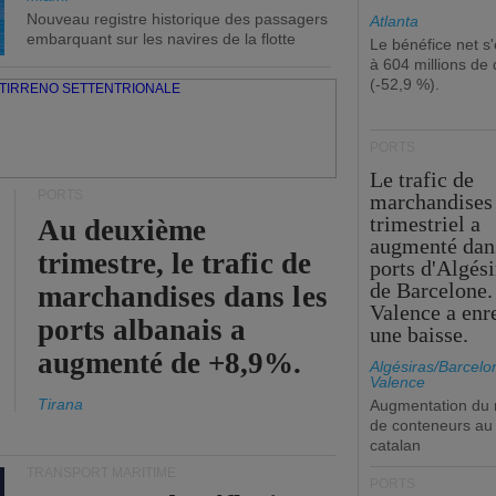
Nouveau registre historique des passagers
Atlanta
embarquant sur les navires de la flotte
Le bénéfice net s'
à 604 millions de 
(-52,9 %).
PORTS
Le trafic de
PORTS
marchandises
trimestriel a
Au deuxième
augmenté dan
trimestre, le trafic de
ports d'Algési
de Barcelone.
marchandises dans les
Valence a enr
ports albanais a
une baisse.
augmenté de +8,9%.
Algésiras/Barcelo
Valence
Tirana
Augmentation du
de conteneurs au 
catalan
TRANSPORT MARITIME
PORTS