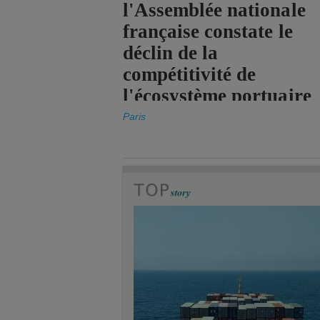
l'Assemblée nationale
française constate le
déclin de la
compétitivité de
l'écosystème portuaire
de l'État.
Paris