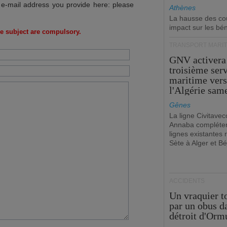
 e-mail address you provide here: please
Athènes
La hausse des co
impact sur les bé
e subject are compulsory.
TRANSPORT MARIT
GNV activera
troisième ser
maritime ver
l'Algérie sam
Gênes
La ligne Civitavec
Annaba compléter
lignes existantes r
Sète à Alger et Bé
ACCIDENTS
Un vraquier t
par un obus d
détroit d'Orm