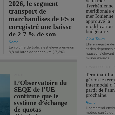
de la mer
2026, le segment
Tyrrhénienne
transport de
méridionale et
mer Ionienne 
marchandises de FS a
approuvé la
enregistré une baisse
modification
budgétaire.
de 2,7 % de son
Gioia Tauro
chiffre d'affaires
Rome
Elle enregistre de
Le volume de trafic s'est élevé à environ
opérationnel.
et des dépenses 
8,8 milliards de tonnes-km (-7,3%).
hausse, s'élevant
million d'euros.
TRANSPORT INTE
Terminali Ital
PORTS
gérera le term
L’Observatoire du
intermodal d'
SEQE de l’UE
partir de l'an
prochaine.
confirme que le
système d’échange
Rome
de quotas
Il comprend envir
mètres carrés de t