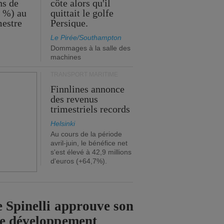
ns de
côte alors qu'il
2 %) au
quittait le golfe
mestre
Persique.
Le Pirée/Southampton
Dommages à la salle des
machines
TRANSPORT MARITIME
Finnlines annonce
des revenus
trimestriels records
Helsinki
Au cours de la période
avril-juin, le bénéfice net
s'est élevé à 42,9 millions
d'euros (+64,7%).
 Spinelli approuve son
de développement