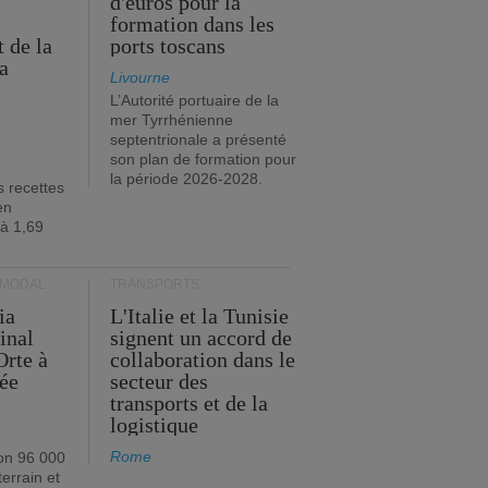
d'euros pour la
formation dans les
 de la
ports toscans
a
Livourne
L’Autorité portuaire de la
mer Tyrrhénienne
septentrionale a présenté
son plan de formation pour
la période 2026-2028.
s recettes
en
 à 1,69
RMODAL
TRANSPORTS
ia
L'Italie et la Tunisie
inal
signent un accord de
Orte à
collaboration dans le
née
secteur des
transports et de la
logistique
Rome
on 96 000
errain et