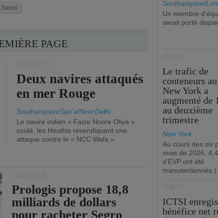
Southampton/Lon
Send
Un membre d'équ
serait porté dispa
REMIÈRE PAGE
PORTS
ACCIDENTS
Le trafic de
Deux navires attaqués
conteneurs au
New York a
en mer Rouge
augmenté de 
au deuxième
Southampton/San'a/New Delhi
trimestre
Le navire indien « Faize Noore Oliya »
coulé, les Houthis revendiquent une
New York
attaque contre le « NCC Wafa »
Au cours des six 
mois de 2026, 4,4
d'EVP ont été
manutentionnés (
LOGISTIQUE
Prologis propose 18,8
PORTS
milliards de dollars
ICTSI enregis
bénéfice net 
pour racheter Segro