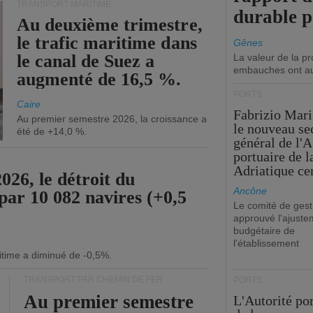
TRANSPORT MARITIME
durable 
Au deuxième trimestre,
le trafic maritime dans
Gênes
le canal de Suez a
La valeur de la p
embauches ont a
augmenté de 16,5 %.
PORTS
Caire
Fabrizio Maril
Au premier semestre 2026, la croissance a
le nouveau se
été de +14,0 %.
général de l'A
portuaire de 
Adriatique cen
26, le détroit du
Ancône
par 10 082 navires (+0,5
Le comité de gest
approuvé l'ajuste
budgétaire de
l'établissement
itime a diminué de -0,5%.
TRANSPORT PAR CHEMIN DE FER
PORTS
Au premier semestre
L'Autorité po