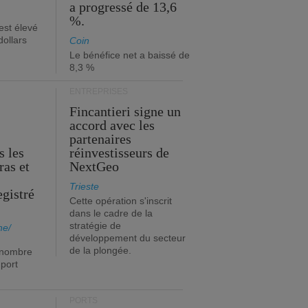
a progressé de 13,6
%.
est élevé
dollars
Coin
Le bénéfice net a baissé de
8,3 %
ENTREPRISES
Fincantieri signe un
accord avec les
partenaires
s les
réinvestisseurs de
ras et
NextGeo
Trieste
egistré
Cette opération s'inscrit
dans le cadre de la
stratégie de
ne/
développement du secteur
de la plongée.
 nombre
port
PORTS