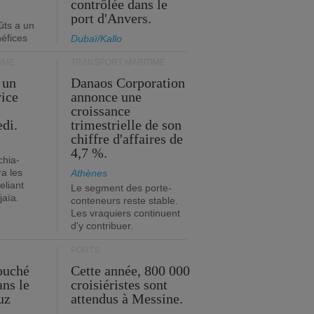
contrôlée dans le
port d'Anvers.
ûts a un
néfices
Dubaï/Kallo
IME
TRANSPORT MARITIME
 un
Danaos Corporation
vice
annonce une
s
croissance
edi.
trimestrielle de son
chiffre d'affaires de
4,7 %.
chia-
a les
Athènes
eliant
Le segment des porte-
jaïa.
conteneurs reste stable.
Les vraquiers continuent
d'y contribuer.
PORTS
ouché
Cette année, 800 000
ans le
croisiéristes sont
uz
attendus à Messine.