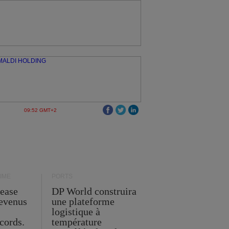
09:52 GMT+2
IME
PORTS
Lease
DP World construira
revenus
une plateforme
t
logistique à
cords.
température