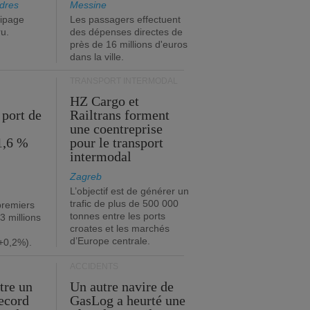
dres
Messine
ipage
Les passagers effectuent
ru.
des dépenses directes de
près de 16 millions d'euros
dans la ville.
TRANSPORT INTERMODAL
HZ Cargo et
 port de
Railtrans forment
une coentreprise
1,6 %
pour le transport
intermodal
Zagreb
L’objectif est de générer un
trafic de plus de 500 000
premiers
tonnes entre les ports
3 millions
croates et les marchés
d’Europe centrale.
+0,2%).
ACCIDENTS
tre un
Un autre navire de
record
GasLog a heurté une