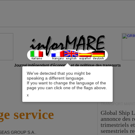
Journal indépendant d'économie et de politique des transports
We've detected that you might be
speaking a different language.
If you want to change the language of the
page you can click one of the flags above.
x
TRANSPORT MARIT
e service
Global Ship 
annonce des 
trimestriels e
semestriels re
SEAS GROUP S.A.
.