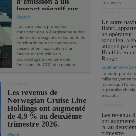
d’émission a un
trois voies
impact négatif sur
ACCIDENTS
les ports de l’UE.
Madrid
Un autre navi
Les corrections proposées
Bahri, appart
consistent en un élargissement des
un opérateur
critères de désignation des ports de
saoudien, a ét
transbordement de conteneurs
attaqué par le
voisins et en l'application d'un
Houthis en m
facteur de réduction en
Rouge.
pourcentage au volume des
émissions de CO2 des navires.
Southampton/San
Le porte-parole d
militants yéménite
CROISIÈRES
revendiqué l'atta
le pétrolier chim
Les revenus de
Ghazal ».
Norwegian Cruise Line
Holdings ont augmenté
LOGISTIQUE
Les revenus 
de 4,9 % au deuxième
ont augmenté 
trimestre 2026.
% au deuxiè
trimestre
Miami