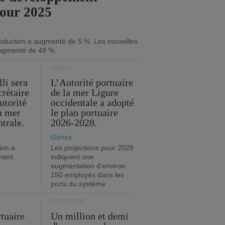
pour 2025
roduction a augmenté de 5 %. Les nouvelles
ugmenté de 48 %.
PORTS
li sera
L’Autorité portuaire
crétaire
de la mer Ligure
utorité
occidentale a adopté
la mer
le plan portuaire
trale.
2026-2028.
Gênes
ion a
Les projections pour 2028
ment
indiquent une
augmentation d'environ
150 employés dans les
ports du système
FORMATION
rtuaire
Un million et demi