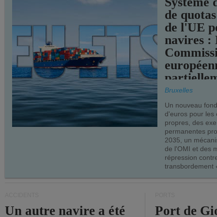
Système 
de quotas
de l'UE p
navires :
Commiss
européen
partielle
demandes
Bruxelles
armateur
Un nouveau fonds
d'euros pour les
propres, des ex
permanentes pro
2035, un mécani
de l'OMI et des 
répression contre
transbordement «
ACCIDENTS
PORTS
Un autre navire a été
Port de Gi