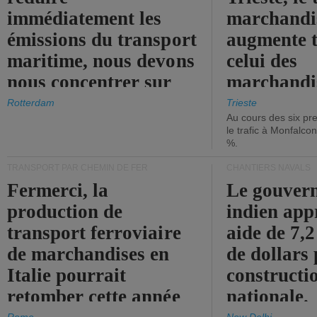
immédiatement les
marchandis
émissions du transport
augmente t
maritime, nous devons
celui des
nous concentrer sur
marchandis
les ports.
diminue.
Rotterdam
Trieste
Au cours des six pr
le trafic à Monfalco
%.
TRANSPORT PAR CHEMIN DE FER
CHANTIERS NAVALS
Fermerci, la
Le gouver
production de
indien app
transport ferroviaire
aide de 7,2
de marchandises en
de dollars 
Italie pourrait
constructi
retomber cette année
nationale.