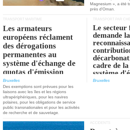
Magnesium », a été t
près d'Oman.
TRANSPORT MARITIME
TRANSPORT PAR CHE
Le secteur 
Les armateurs
demande l
européens réclament
reconnaissa
des dérogations
contributio
permanentes au
décarbonat
système d'échange de
cadre de la
quotas d'émission
système d'
maritimes de l'UE
quotas d'ém
Bruxelles
Bruxelles
l'UE (SEQ
Des exemptions sont prévues pour les
après 2030.
liaisons avec les îles et les régions
ultrapériphériques, pour les navires
polaires, pour les obligations de service
public transnationales et pour les activités
de recherche et de sauvetage.
ACCIDENTS