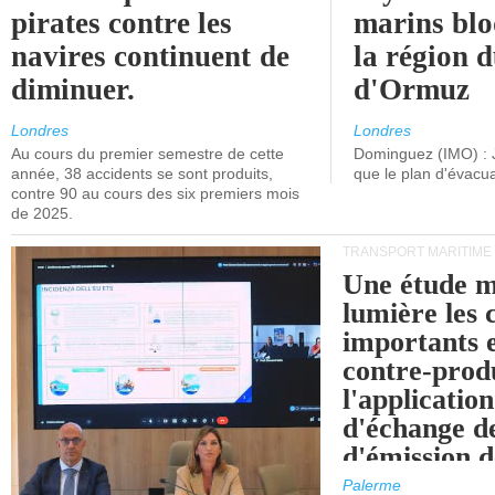
pirates contre les
marins blo
navires continuent de
la région d
diminuer.
d'Ormuz
Londres
Londres
Au cours du premier semestre de cette
Dominguez (IMO) : 
année, 38 accidents se sont produits,
que le plan d'évacua
contre 90 au cours des six premiers mois
de 2025.
TRANSPORT MARITIME
Une étude m
lumière les 
importants e
contre-produ
l'applicatio
d'échange d
d'émission d
(SEQE-UE) a
Palerme