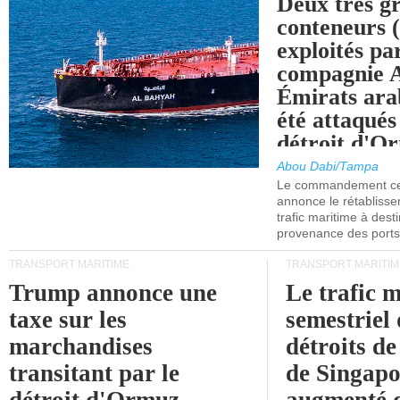
Deux très g
conteneurs
exploités pa
compagnie
Émirats ara
été attaqués
détroit d'O
Abou Dabi/Tampa
Le commandement cen
annonce le rétabliss
trafic maritime à dest
provenance des ports 
TRANSPORT MARITIME
TRANSPORT MARITIM
Trump annonce une
Le trafic 
taxe sur les
semestriel 
marchandises
détroits d
transitant par le
de Singapo