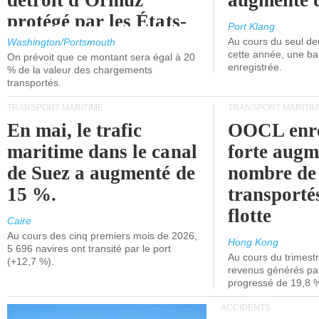
détroit d'Ormuz
augmenté 
protégé par les États-
Port Klang
Unis.
Au cours du seul de
Washington/Portsmouth
cette année, une ba
On prévoit que ce montant sera égal à 20
enregistrée.
% de la valeur des chargements
transportés.
TRANSPORT MARITIME
TRANSPORT MARITIM
En mai, le trafic
OOCL enre
maritime dans le canal
forte augm
de Suez a augmenté de
nombre de
15 %.
transporté
flotte
Caire
Au cours des cinq premiers mois de 2026,
Hong Kong
5 696 navires ont transité par le port
Au cours du trimestre
(+12,7 %).
revenus générés par 
progressé de 19,8 
ACCIDENTS