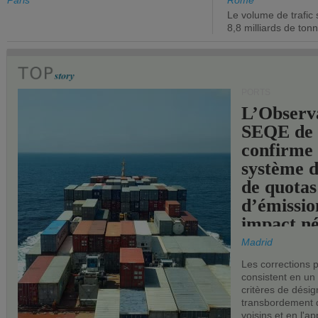
de l'État.
chiffre d'a
Paris
Rome
Le volume de trafic 
opérationn
8,8 milliards de ton
PORTS
L’Observ
SEQE de 
confirme 
système 
de quotas
d’émissio
impact né
les ports 
Madrid
Les corrections 
consistent en un
critères de désig
transbordement 
voisins et en l'ap