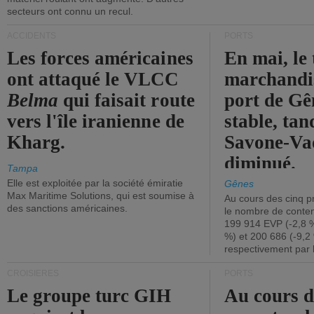
secteurs ont connu un recul.
ACCIDENTS
PORTS
Les forces américaines
En mai, le 
ont attaqué le VLCC
marchandis
Belma
qui faisait route
port de Gên
vers l'île iranienne de
stable, tan
Kharg.
Savone-Vad
diminué.
Tampa
Elle est exploitée par la société émiratie
Gênes
Max Maritime Solutions, qui est soumise à
Au cours des cinq p
des sanctions américaines.
le nombre de conten
199 914 EVP (-2,8 %
%) et 200 686 (-9,2 
respectivement par 
CROISIÈRES
PORTS
Le groupe turc GIH
Au cours 