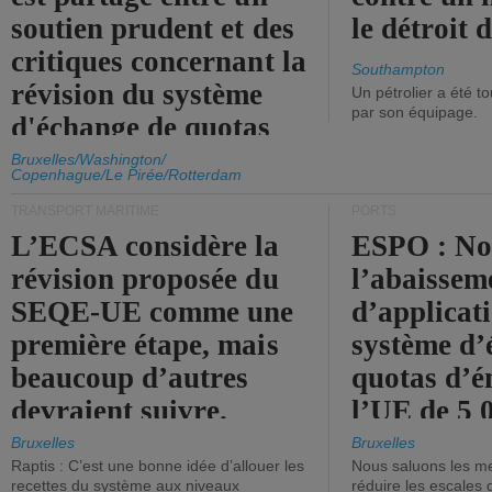
soutien prudent et des
le détroit
critiques concernant la
Southampton
révision du système
Un pétrolier a été 
par son équipage.
d'échange de quotas
d'émission de l'UE.
Bruxelles/Washington/
Copenhague/Le Pirée/Rotterdam
TRANSPORT MARITIME
PORTS
L’ECSA considère la
ESPO : No
révision proposée du
l’abaissem
SEQE-UE comme une
d’applicat
première étape, mais
système d’
beaucoup d’autres
quotas d’é
devraient suivre.
l’UE de 5 
tonneaux d
Bruxelles
Bruxelles
Raptis : C’est une bonne idée d’allouer les
Nous saluons les me
brute.
recettes du système aux niveaux
réduire les escales 