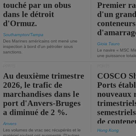
touché par un obus
Premier r
dans le détroit
d'un grand
d'Ormuz.
conteneurs
d'amarrage
Southampton/Tampa
Des Marines américains ont mené une
Gioia Tauro
inspection à bord d'un pétrolier sous
Le navire « MSC Mir
sanctions.
une puissance total
PORTS
PORTS
Au deuxième trimestre
COSCO Sh
2026, le trafic de
Ports établ
marchandises dans le
nouveaux 
port d'Anvers-Bruges
trimestriel
a diminué de 2 %.
semestriels
de contene
Anvers
Les volumes de vrac sec récupérés et le
Hong Kong
matériel roulant ont augmenté. D'autres