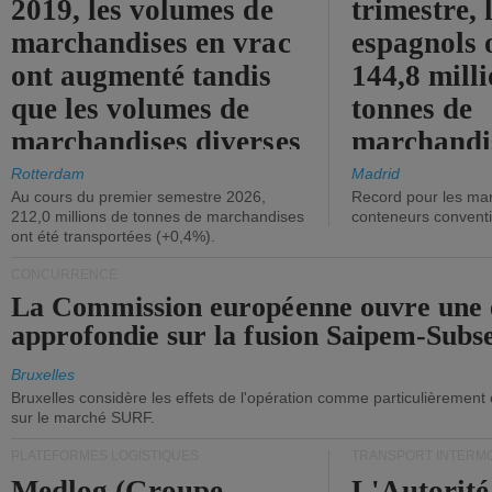
2019, les volumes de
trimestre, 
marchandises en vrac
espagnols o
ont augmenté tandis
144,8 mill
que les volumes de
tonnes de
marchandises diverses
marchandi
ont diminué.
(+2,9%).
Rotterdam
Madrid
Au cours du premier semestre 2026,
Record pour les ma
212,0 millions de tonnes de marchandises
conteneurs convent
ont été transportées (+0,4%).
CONCURRENCE
La Commission européenne ouvre une 
approfondie sur la fusion Saipem-Subs
Bruxelles
Bruxelles considère les effets de l'opération comme particulièrement
sur le marché SURF.
PLATEFORMES LOGISTIQUES
TRANSPORT INTERM
Medlog (Groupe
L'Autorité