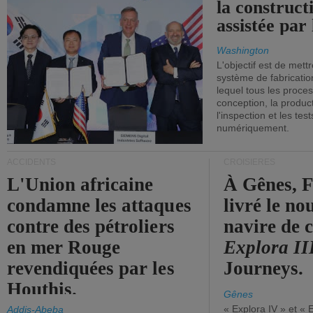
la construct
assistée par 
Washington
L'objectif est de mett
système de fabricati
lequel tous les proces
conception, la producti
l'inspection et les tes
numériquement.
ACCIDENTS
CROISIÈRES
L'Union africaine
À Gênes, F
condamne les attaques
livré le n
contre des pétroliers
navire de c
en mer Rouge
Explora II
revendiquées par les
Journeys.
Houthis.
Gênes
« Explora IV » et « 
Addis-Abeba