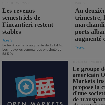
CHANTIERS NAVALS
PORTS
Les revenus
Au deuxiè
semestriels de
trimestre, 
Fincantieri restent
marchandis
stables
ports alba
augmenté 
Trieste
Le bénéfice net a augmenté de 191,4 %.
Tirana
Les nouvelles commandes ont chuté de
58,5 %.
TRANSPORT MARITIME
Le groupe d
américain 
Markets Ins
propose la c
d'une sociét
de transpor