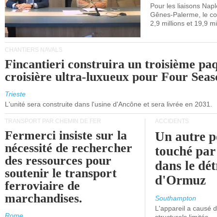
maritimes av
Pour les liaisons Nap
Gênes-Palerme, le coû
occidentale.
2,9 millions et 19,9 mi
CHANTIERS NAVALS
Fincantieri construira un troisième pa
croisière ultra-luxueux pour Four Seas
Trieste
L'unité sera construite dans l'usine d'Ancône et sera livrée en 2031.
TRANSPORT PAR CHEMIN DE FER
ACCIDENTS
Fermerci insiste sur la
Un autre p
nécessité de rechercher
touché par
des ressources pour
dans le dét
soutenir le transport
d'Ormuz
ferroviaire de
marchandises.
Southampton
L'appareil a causé
Rome