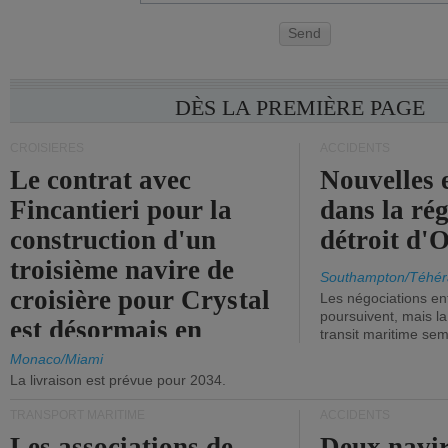
Send
DÈS LA PREMIÈRE PAGE
CROISIÈRES
ACCIDENTS
Le contrat avec
Nouvelles 
Fincantieri pour la
dans la ré
construction d'un
détroit d'
troisième navire de
Southampton/Téhér
croisière pour Crystal
Les négociations en
poursuivent, mais l
est désormais en
transit maritime sem
vigueur.
Monaco/Miami
La livraison est prévue pour 2034.
TRANSPORT MARITIME
ACCIDENTS
Les associations de
Deux navir