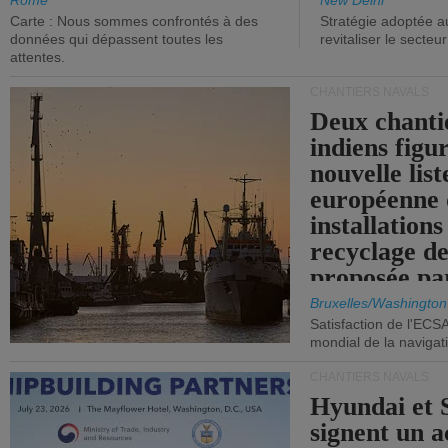
aux niveaux de 2015.
Rome
New Delhi
Carte : Nous sommes confrontés à des
Stratégie adoptée a
données qui dépassent toutes les
revitaliser le secteur
attentes.
CHANTIERS NAVALS
Deux chanti
indiens figu
nouvelle list
européenne 
installations
recyclage de
proposée pa
Commission
Bruxelles/Washington
Satisfaction de l'ECS
mondial de la navigat
CHANTIERS NAVALS
Hyundai et 
signent un 