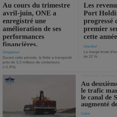
Au cours du trimestre
Les revenu
avril-juin, ONE a
Port Holdi
enregistré une
progressé 
amélioration de ses
premier se
performances
cette année
financières.
Istanbul
La marge brute d'ex
Singapour
de 22 %.
Durant cette période, la flotte a transporté
près de 3,3 millions de conteneurs
(+2,9%).
TRANSPORT MARITIME
Au deuxième
le trafic ma
le canal de 
augmenté de
Caire