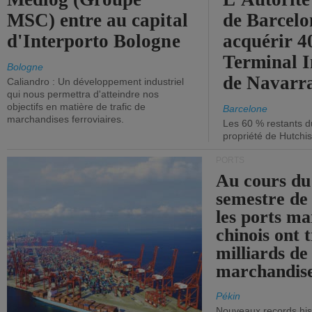
MSC) entre au capital
de Barcelo
d'Interporto Bologne
acquérir 
Terminal 
Bologne
de Navarr
Caliandro : Un développement industriel
qui nous permettra d'atteindre nos
objectifs en matière de trafic de
Barcelone
marchandises ferroviaires.
Les 60 % restants du
propriété de Hutchis
PORTS
Au cours du
semestre de 
les ports ma
chinois ont t
milliards de
marchandise
Pékin
Nouveaux records hist