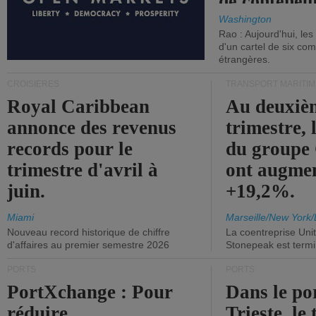
de conteneu
Washington
Rao : Aujourd'hui, le
d'un cartel de six co
étrangères.
CROISIÈRES
TRANSPORT MARITIM
Royal Caribbean
Au deuxiè
annonce des revenus
trimestre, 
records pour le
du group
trimestre d'avril à
ont augme
juin.
+19,2%.
Miami
Marseille/New York/
Nouveau record historique de chiffre
La coentreprise Uni
d'affaires au premier semestre 2026
Stonepeak est term
PORTS
PORTS
PortXchange : Pour
Dans le po
réduire
Trieste, le 