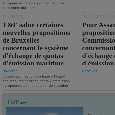
européen et national pour soutenir les
carburants durables.
TRANSPORTS
TRANSPORT MARITIM
T&E salue certaines
Pour Assar
nouvelles propositions
propositio
de Bruxelles
Commissi
concernant le système
concernant
d'échange de quotas
d'échange 
d'émission maritime
d'émission
de l'UE.
timide, alo
Bruxelles
Bruxelles
L'association est plus critique à l'égard
mesures pl
des mesures étudiées par la Commission
courageuse
européenne pour le secteur de l'aviation
attendues.
TRANSPORTS