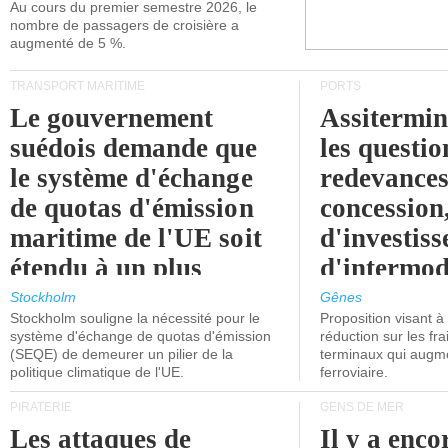
Au cours du premier semestre 2026, le
nombre de passagers de croisière a
augmenté de 5 %.
TRANSPORT MARITIME
PORTS
Le gouvernement
Assitermin
suédois demande que
les questio
le système d'échange
redevances
de quotas d'émission
concession
maritime de l'UE soit
d'investiss
étendu à un plus
d'intermod
grand nombre de
l'attention
Stockholm
Gênes
Stockholm souligne la nécessité pour le
Proposition visant 
navires.
politiciens.
système d'échange de quotas d'émission
réduction sur les fr
(SEQE) de demeurer un pilier de la
terminaux qui augmen
politique climatique de l'UE.
ferroviaire.
PIRATERIE
GENS DE MER
Les attaques de
Il y a enco