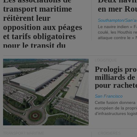
transport maritime
en mer Ro
réitèrent leur
Southampton/San'a
opposition aux péages
Le navire indien « F
coulé, les Houthis 
et tarifs obligatoires
attaque contre le «
pour le transit du
détroit d'Ormuz.
LOGISTIQUE
Prologis pro
milliards de
pour rachet
San Francisco
Cette fusion donnera
européen de la propri
d'infrastructures logis
TRANSPORT MARITIME
CROISIÈRES