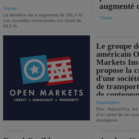
augmenté 
Trieste
Le bénéfice net a augmenté de 191,4 %.
Tirana
Les nouvelles commandes ont chuté de
58,5 %.
TRANSPORT MARITIME
Le groupe d
américain 
Markets Ins
propose la c
d'une sociét
de transpor
de conteneu
Washington
Rao : Aujourd'hui, le
d'un cartel de six co
étrangères.
CROISIÈRES
TRANSPORT MARITIM