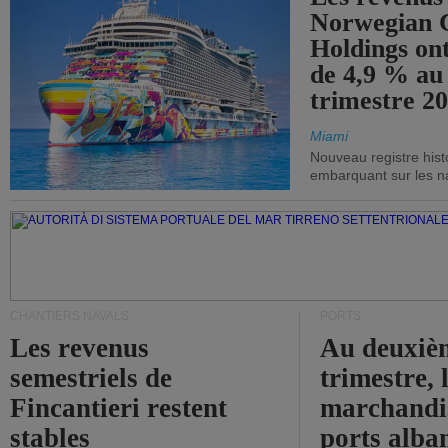
Norwegian C
Holdings on
de 4,9 % au
trimestre 20
Miami
Nouveau registre his
embarquant sur les nav
CHANTIERS NAVALS
PORTS
Les revenus
Au deuxiè
semestriels de
trimestre, 
Fincantieri restent
marchandis
stables
ports alba