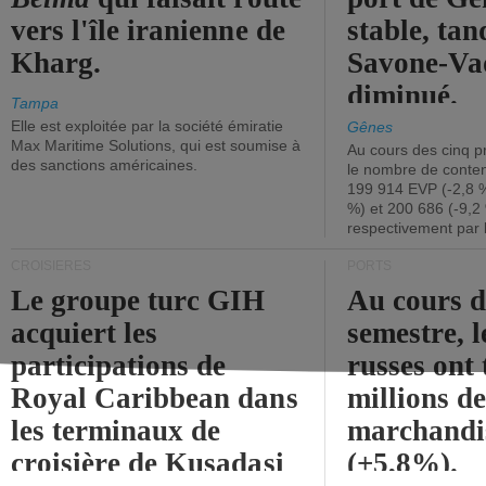
vers l'île iranienne de
stable, tan
Kharg.
Savone-Vad
diminué.
Tampa
Elle est exploitée par la société émiratie
Gênes
Max Maritime Solutions, qui est soumise à
Au cours des cinq p
des sanctions américaines.
le nombre de conten
199 914 EVP (-2,8 %
%) et 200 686 (-9,2 
respectivement par 
CROISIÈRES
PORTS
Le groupe turc GIH
Au cours 
acquiert les
semestre, l
participations de
russes ont 
Royal Caribbean dans
millions d
les terminaux de
marchandi
croisière de Kusadasi
(+5,8%).