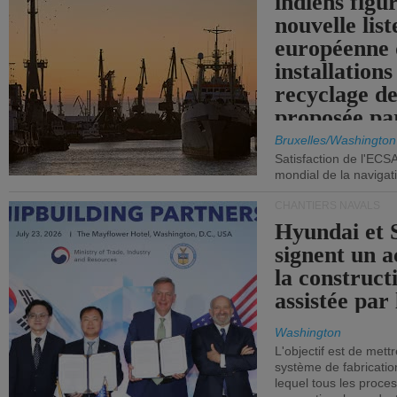
indiens figu
nouvelle list
européenne 
installations
recyclage de
proposée pa
Commission
Bruxelles/Washington
Satisfaction de l'ECS
mondial de la navigat
CHANTIERS NAVALS
Hyundai et 
signent un 
la construct
assistée par 
Washington
L'objectif est de mett
système de fabricati
lequel tous les proces