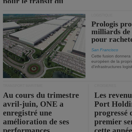
pour le transit du
détroit d'Ormuz.
LOGISTIQUE
Prologis pro
milliards de
pour rachet
San Francisco
Cette fusion donnera
européen de la propri
d'infrastructures logis
TRANSPORT MARITIME
CROISIÈRES
Au cours du trimestre
Les revenu
avril-juin, ONE a
Port Holdi
enregistré une
progressé 
amélioration de ses
premier se
performances
cette année