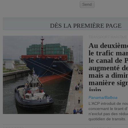
Send
DÈS LA PREMIÈRE PAGE
TRANSPORT MARITIME
Au deuxième
le trafic ma
le canal de
augmenté de
mais a dimi
manière sign
juin.
Panama/Balboa
L'ACP introduit de nou
concernant le tirant d
n'exclut pas des réd
quotidien de transits.