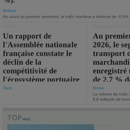
%).
Ankara
Au cours du premier semestre, le trafic maritime a diminué de -0,5%.
PORTS
TRANSPORT PAR CHE
Un rapport de
Au premie
l'Assemblée nationale
2026, le s
française constate le
transport 
déclin de la
marchandis
compétitivité de
enregistré
l'écosystème portuaire
de 2,7 % d
de l'État.
chiffre d'a
Paris
Rome
Le volume de trafic 
opérationn
8,8 milliards de ton
PORTS