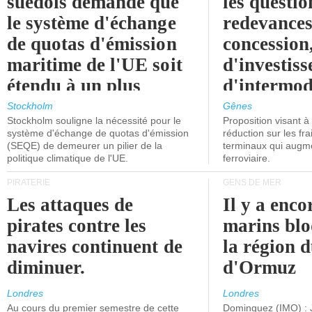
suédois demande que
les questio
le système d'échange
redevances
de quotas d'émission
concession
maritime de l'UE soit
d'investiss
étendu à un plus
d'intermod
grand nombre de
l'attention
Stockholm
Gênes
Stockholm souligne la nécessité pour le
Proposition visant 
navires.
politiciens.
système d'échange de quotas d'émission
réduction sur les fr
(SEQE) de demeurer un pilier de la
terminaux qui augmen
politique climatique de l'UE.
ferroviaire.
PIRATERIE
GENS DE MER
Les attaques de
Il y a enco
pirates contre les
marins blo
navires continuent de
la région d
diminuer.
d'Ormuz
Londres
Londres
Au cours du premier semestre de cette
Dominguez (IMO) : 