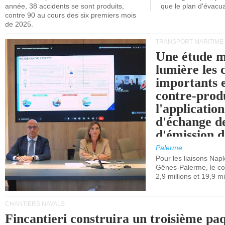
année, 38 accidents se sont produits,
que le plan d'évacua
contre 90 au cours des six premiers mois
de 2025.
TRANSPORT MARITIME
Une étude m
lumière les 
importants e
contre-produ
l'applicatio
d'échange d
d'émission d
(SEQE-UE) a
Palerme
maritimes av
Pour les liaisons Nap
Gênes-Palerme, le coû
occidentale.
2,9 millions et 19,9 mi
CHANTIERS NAVALS
Fincantieri construira un troisième pa