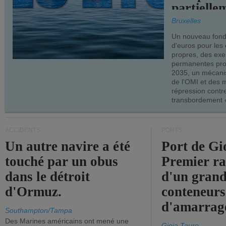
partielle
demandes
Bruxelles
armateur
Un nouveau fonds
d'euros pour les
propres, des ex
permanentes pro
2035, un mécani
de l'OMI et des 
répression contre
transbordement «
ACCIDENTS
PORTS
Un autre navire a été
Port de Gi
touché par un obus
Premier r
dans le détroit
d'un grand
d'Ormuz.
conteneurs
d'amarrage
Southampton/Tampa
Des Marines américains ont mené une
Gioia Tauro