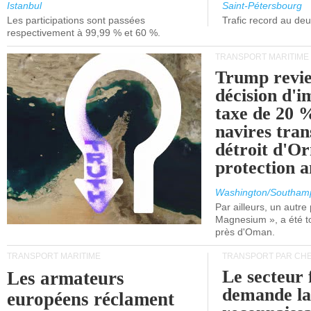
et de Lisbonne.
Istanbul
Saint-Pétersbourg
Les participations sont passées
Trafic record au de
respectivement à 99,99 % et 60 %.
TRANSPORT MARITIME
Trump revie
décision d'
taxe de 20 %
navires tran
détroit d'O
protection 
Washington/Southam
Par ailleurs, un autre p
Magnesium », a été t
près d'Oman.
TRANSPORT MARITIME
TRANSPORT PAR CHE
Le secteur 
Les armateurs
demande l
européens réclament