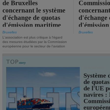
de Bruxelles
Commissi
concernant le système
concernant
d'échange de quotas
d'échange 
d'émission maritime
d'émission
de l'UE.
timide, alo
Bruxelles
Bruxelles
L'association est plus critique à l'égard
mesures pl
des mesures étudiées par la Commission
courageuse
européenne pour le secteur de l'aviation
attendues.
TRANSPORTS
Système 
de quotas
de l'UE p
navires :
Commiss
européen