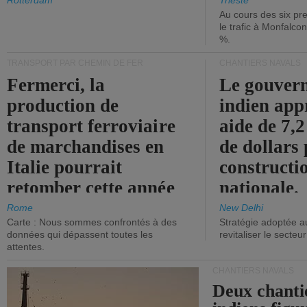
les ports.
diminue.
Rotterdam
Trieste
Au cours des six pr
le trafic à Monfalco
%.
TRANSPORT PAR CHEMIN DE FER
CHANTIERS NAVALS
Fermerci, la
Le gouver
production de
indien app
transport ferroviaire
aide de 7,2
de marchandises en
de dollars 
Italie pourrait
constructi
retomber cette année
nationale.
aux niveaux de 2015.
Rome
New Delhi
Carte : Nous sommes confrontés à des
Stratégie adoptée a
données qui dépassent toutes les
revitaliser le secteur
attentes.
CHANTIERS NAVALS
Deux chanti