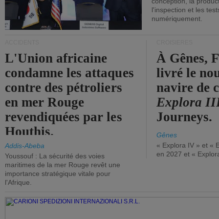
conception, la producti
l'inspection et les tes
numériquement.
ACCIDENTS
CROISIÈRES
L'Union africaine
À Gênes, F
condamne les attaques
livré le n
contre des pétroliers
navire de c
en mer Rouge
Explora II
revendiquées par les
Journeys.
Houthis.
Gênes
« Explora IV » et « 
Addis-Abeba
en 2027 et « Explor
Youssouf : La sécurité des voies
maritimes de la mer Rouge revêt une
importance stratégique vitale pour
l'Afrique.