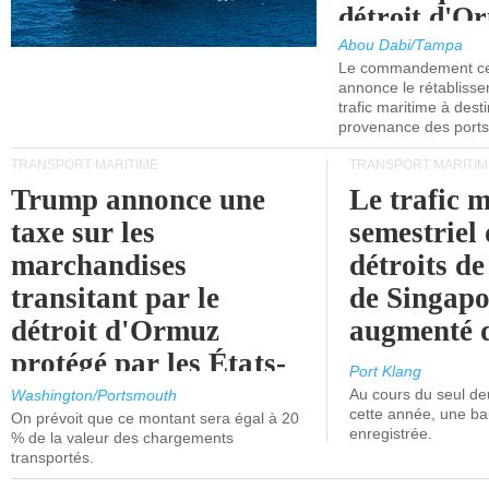
détroit d'O
Abou Dabi/Tampa
Le commandement cen
annonce le rétabliss
trafic maritime à dest
provenance des ports 
TRANSPORT MARITIME
TRANSPORT MARITIM
Trump annonce une
Le trafic 
taxe sur les
semestriel 
marchandises
détroits d
transitant par le
de Singapo
détroit d'Ormuz
augmenté 
protégé par les États-
Port Klang
Unis.
Au cours du seul de
Washington/Portsmouth
cette année, une ba
On prévoit que ce montant sera égal à 20
enregistrée.
% de la valeur des chargements
transportés.