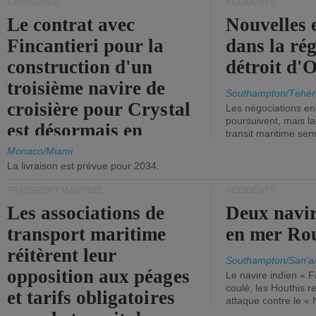
CROISIÈRES
ACCIDENTS
Le contrat avec
Nouvelles 
Fincantieri pour la
dans la ré
construction d'un
détroit d'
troisième navire de
Southampton/Téhér
croisière pour Crystal
Les négociations en
poursuivent, mais l
est désormais en
transit maritime sem
vigueur.
Monaco/Miami
La livraison est prévue pour 2034.
TRANSPORT MARITIME
ACCIDENTS
Les associations de
Deux navir
transport maritime
en mer Ro
réitèrent leur
Southampton/San'a
opposition aux péages
Le navire indien « F
coulé, les Houthis 
et tarifs obligatoires
attaque contre le «