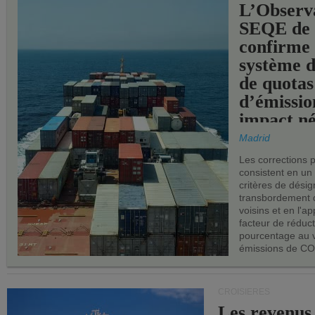
L’Observ
SEQE de 
confirme 
système 
de quotas
d’émissio
impact né
les ports 
Madrid
Les corrections 
consistent en un
critères de désig
transbordement 
voisins et en l'ap
facteur de réduc
pourcentage au 
émissions de CO
CROISIÈRES
Les revenus