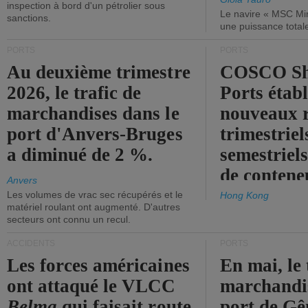
inspection à bord d'un pétrolier sous
Le navire « MSC Mir
sanctions.
une puissance total
PORTS
PORTS
Au deuxième trimestre
COSCO Sh
2026, le trafic de
Ports établ
marchandises dans le
nouveaux 
port d'Anvers-Bruges
trimestriel
a diminué de 2 %.
semestriels
de contene
Anvers
Les volumes de vrac sec récupérés et le
Hong Kong
matériel roulant ont augmenté. D'autres
secteurs ont connu un recul.
ACCIDENTS
PORTS
Les forces américaines
En mai, le 
ont attaqué le VLCC
marchandis
Belma
qui faisait route
port de Gên