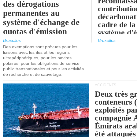
reconnaissa
des dérogations
contributio
permanentes au
décarbonat
système d'échange de
cadre de la
quotas d'émission
système d'
maritimes de l'UE
quotas d'ém
Bruxelles
Bruxelles
l'UE (SEQ
Des exemptions sont prévues pour les
après 2030.
liaisons avec les îles et les régions
ultrapériphériques, pour les navires
polaires, pour les obligations de service
public transnationales et pour les activités
de recherche et de sauvetage.
ACCIDENTS
Deux très g
conteneurs
exploités pa
compagnie
Émirats ara
été attaqués