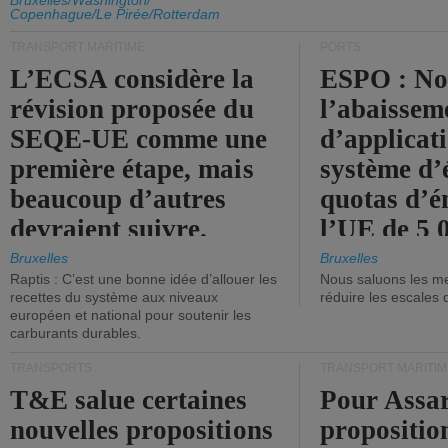
d'émission de l'UE.
Bruxelles/Washington/
Copenhague/Le Pirée/Rotterdam
TRANSPORT MARITIME
PORTS
L’ECSA considère la
ESPO : No
révision proposée du
l’abaissem
SEQE-UE comme une
d’applicat
première étape, mais
système d’
beaucoup d’autres
quotas d’é
devraient suivre.
l’UE de 5 
tonneaux d
Bruxelles
Bruxelles
Raptis : C’est une bonne idée d’allouer les
Nous saluons les me
brute.
recettes du système aux niveaux
réduire les escales 
européen et national pour soutenir les
carburants durables.
TRANSPORTS
TRANSPORT MARITIM
T&E salue certaines
Pour Assar
nouvelles propositions
propositio