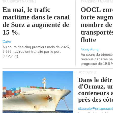
TRANSPORT MARITIME
TRANSPORT MARITIM
En mai, le trafic
OOCL enre
maritime dans le canal
forte augm
de Suez a augmenté de
nombre de
15 %.
transporté
flotte
Caire
Au cours des cinq premiers mois de 2026,
Hong Kong
5 696 navires ont transité par le port
Au cours du trimestre
(+12,7 %).
revenus générés par 
progressé de 19,8 
ACCIDENTS
Dans le détr
d'Ormuz, un
conteneurs a
près des cô
Mascate/Portsmouth