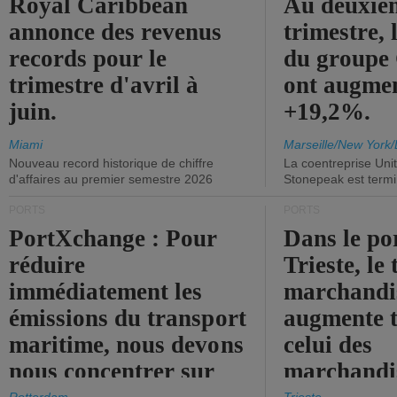
Royal Caribbean
Au deuxiè
annonce des revenus
trimestre, 
records pour le
du group
trimestre d'avril à
ont augme
juin.
+19,2%.
Miami
Marseille/New York/
Nouveau record historique de chiffre
La coentreprise Uni
d'affaires au premier semestre 2026
Stonepeak est term
PORTS
PORTS
PortXchange : Pour
Dans le po
réduire
Trieste, le 
immédiatement les
marchandis
émissions du transport
augmente t
maritime, nous devons
celui des
nous concentrer sur
marchandis