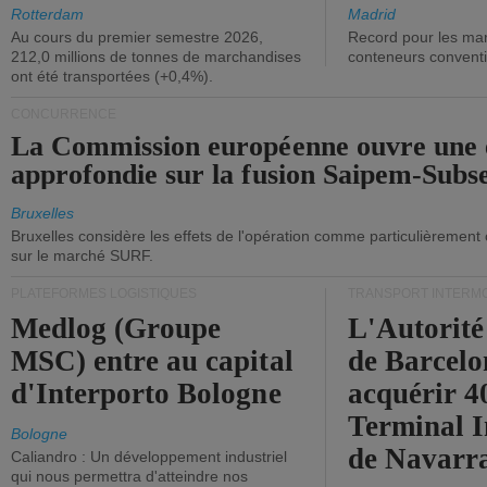
ont diminué.
(+2,9%).
Rotterdam
Madrid
Au cours du premier semestre 2026,
Record pour les ma
212,0 millions de tonnes de marchandises
conteneurs convent
ont été transportées (+0,4%).
CONCURRENCE
La Commission européenne ouvre une 
approfondie sur la fusion Saipem-Subs
Bruxelles
Bruxelles considère les effets de l'opération comme particulièrement
sur le marché SURF.
PLATEFORMES LOGISTIQUES
TRANSPORT INTERM
Medlog (Groupe
L'Autorité
MSC) entre au capital
de Barcelo
d'Interporto Bologne
acquérir 
Terminal 
Bologne
de Navarr
Caliandro : Un développement industriel
qui nous permettra d'atteindre nos