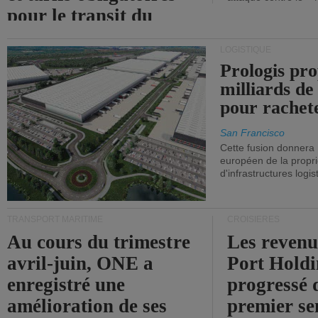
pour le transit du
détroit d'Ormuz.
LOGISTIQUE
Prologis pro
milliards de
pour rachet
San Francisco
Cette fusion donnera
européen de la propri
d'infrastructures logis
TRANSPORT MARITIME
CROISIÈRES
Au cours du trimestre
Les revenu
avril-juin, ONE a
Port Holdi
enregistré une
progressé 
amélioration de ses
premier se