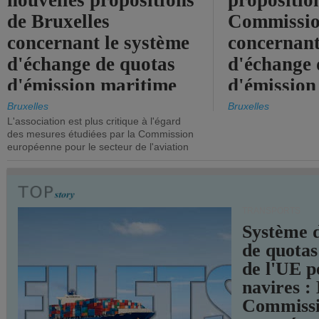
nouvelles propositions
propositio
de Bruxelles
Commissi
concernant le système
concernant
d'échange de quotas
d'échange 
d'émission maritime
d'émission
de l'UE.
timide, alo
Bruxelles
Bruxelles
L'association est plus critique à l'égard
mesures pl
des mesures étudiées par la Commission
courageuse
européenne pour le secteur de l'aviation
attendues.
TRANSPORTS
Système 
de quotas
de l'UE p
navires :
Commiss