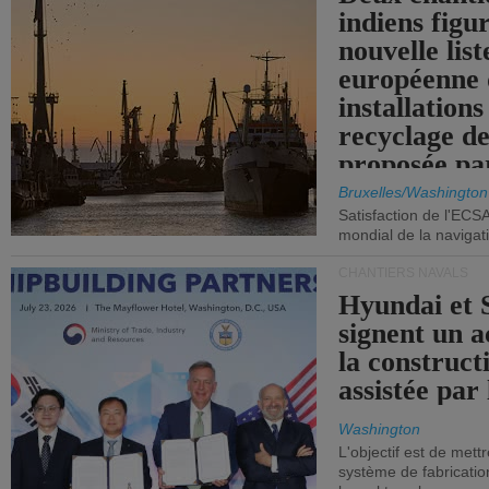
indiens figu
nouvelle list
européenne 
installations
recyclage de
proposée pa
Commission
Bruxelles/Washington
Satisfaction de l'ECS
mondial de la navigat
CHANTIERS NAVALS
Hyundai et 
signent un 
la construct
assistée par 
Washington
L'objectif est de mett
système de fabricati