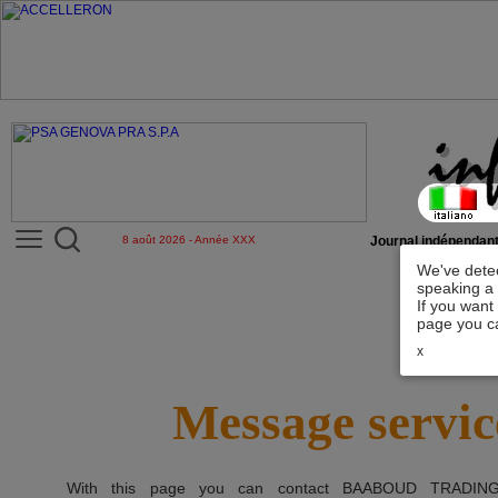
8 août 2026 - Année XXX
Journal indépendant
We've detec
speaking a 
If you want
page you ca
x
Message servic
With this page you can contact
BAABOUD TRADING