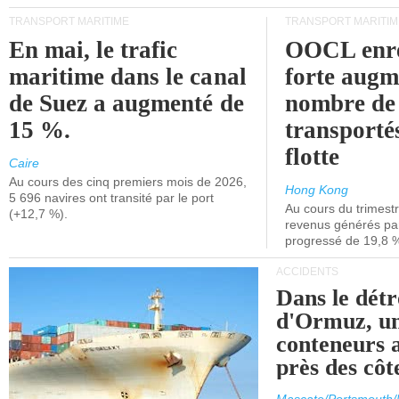
TRANSPORT MARITIME
TRANSPORT MARITIM
En mai, le trafic
OOCL enre
maritime dans le canal
forte augm
de Suez a augmenté de
nombre de
15 %.
transporté
flotte
Caire
Au cours des cinq premiers mois de 2026,
Hong Kong
5 696 navires ont transité par le port
Au cours du trimestre
(+12,7 %).
revenus générés par 
progressé de 19,8 
ACCIDENTS
Dans le détr
d'Ormuz, un
conteneurs a
près des cô