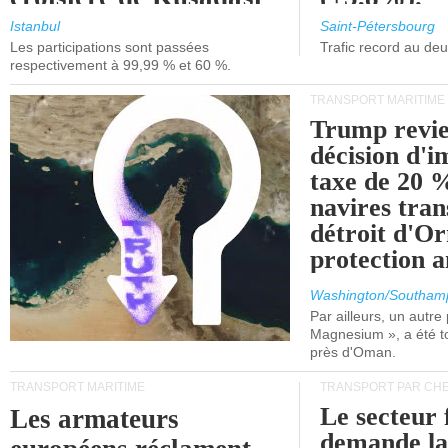
et de Lisbonne.
Istanbul
Saint-Pétersbourg
Les participations sont passées
Trafic record au de
respectivement à 99,99 % et 60 %.
TRANSPORT MARITIME
Trump revie
décision d'
taxe de 20 %
navires tran
détroit d'O
protection 
Washington/Southam
Par ailleurs, un autre p
Magnesium », a été t
près d'Oman.
TRANSPORT MARITIME
TRANSPORT PAR CHE
Le secteur 
Les armateurs
demande l