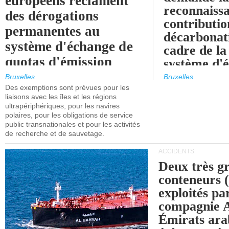
européens réclament
reconnaissa
des dérogations
contributio
permanentes au
décarbonat
système d'échange de
cadre de la
quotas d'émission
système d'
maritimes de l'UE
quotas d'ém
Bruxelles
Bruxelles
l'UE (SEQ
Des exemptions sont prévues pour les
après 2030.
liaisons avec les îles et les régions
ultrapériphériques, pour les navires
polaires, pour les obligations de service
public transnationales et pour les activités
de recherche et de sauvetage.
ACCIDENTS
Deux très g
conteneurs
exploités pa
compagnie
Émirats ara