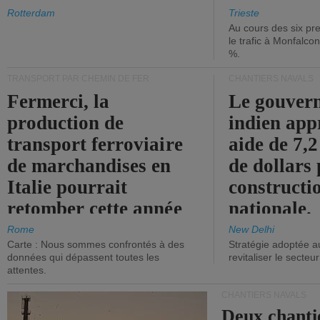
les ports.
diminue.
Rotterdam
Trieste
Au cours des six pr
le trafic à Monfalco
%.
TRANSPORT PAR CHEMIN DE FER
CHANTIERS NAVALS
Fermerci, la
Le gouver
production de
indien app
transport ferroviaire
aide de 7,2
de marchandises en
de dollars 
Italie pourrait
constructi
retomber cette année
nationale.
aux niveaux de 2015.
Rome
New Delhi
Carte : Nous sommes confrontés à des
Stratégie adoptée a
données qui dépassent toutes les
revitaliser le secteur
attentes.
CHANTIERS NAVALS
Deux chanti