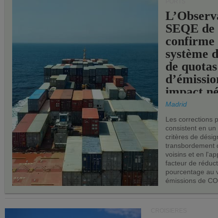
PORTS
L’Observ
SEQE de 
confirme 
système 
de quotas
d’émissio
impact né
les ports 
Madrid
Les corrections 
consistent en un
critères de désig
transbordement 
voisins et en l'ap
facteur de réduc
pourcentage au 
émissions de CO
CROISIÈRES