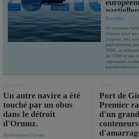
européen
partielle
demandes
Bruxelles
armateur
Un nouveau fonds
d'euros pour les
propres, des ex
permanentes pro
2035, un mécani
de l'OMI et des 
répression contre
transbordement «
ACCIDENTS
PORTS
Un autre navire a été
Port de Gi
touché par un obus
Premier r
dans le détroit
d'un grand
d'Ormuz.
conteneurs
d'amarrage
Southampton/Tampa