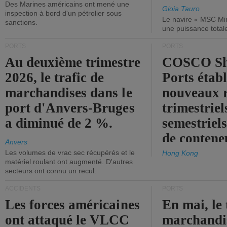
Des Marines américains ont mené une
Gioia Tauro
inspection à bord d'un pétrolier sous
Le navire « MSC Mir
sanctions.
une puissance total
PORTS
PORTS
Au deuxième trimestre
COSCO Sh
2026, le trafic de
Ports établ
marchandises dans le
nouveaux 
port d'Anvers-Bruges
trimestriel
a diminué de 2 %.
semestriels
de contene
Anvers
Les volumes de vrac sec récupérés et le
Hong Kong
matériel roulant ont augmenté. D'autres
secteurs ont connu un recul.
ACCIDENTS
PORTS
Les forces américaines
En mai, le 
ont attaqué le VLCC
marchandis