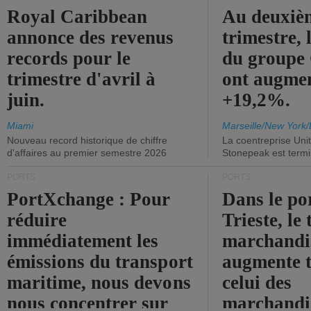
Royal Caribbean
Au deuxiè
annonce des revenus
trimestre, 
records pour le
du group
trimestre d'avril à
ont augme
juin.
+19,2%.
Miami
Marseille/New York/
Nouveau record historique de chiffre
La coentreprise Uni
d'affaires au premier semestre 2026
Stonepeak est term
PORTS
PORTS
PortXchange : Pour
Dans le po
réduire
Trieste, le 
immédiatement les
marchandis
émissions du transport
augmente t
maritime, nous devons
celui des
nous concentrer sur
marchandis