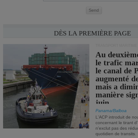
Send
DÈS LA PREMIÈRE PAGE
TRANSPORT MARITIME
Au deuxième
le trafic ma
le canal de
augmenté de
mais a dimi
manière sign
juin.
Panama/Balboa
L'ACP introduit de nou
concernant le tirant d
n'exclut pas des réd
quotidien de transits.