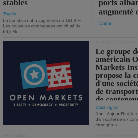
stables
ports alba
augmenté 
Trieste
Le bénéfice net a augmenté de 191,4 %.
Tirana
Les nouvelles commandes ont chuté de
58,5 %.
TRANSPORT MARITIME
Le groupe d
américain 
Markets Ins
propose la c
d'une sociét
de transpor
de conteneu
Washington
Rao : Aujourd'hui, le
d'un cartel de six co
étrangères.
CROISIÈRES
TRANSPORT MARITIM