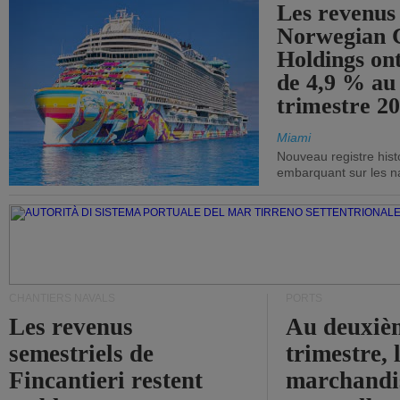
Les revenus
Norwegian C
Holdings on
de 4,9 % au
trimestre 20
Miami
Nouveau registre his
embarquant sur les nav
CHANTIERS NAVALS
PORTS
Les revenus
Au deuxiè
semestriels de
trimestre, 
Fincantieri restent
marchandis