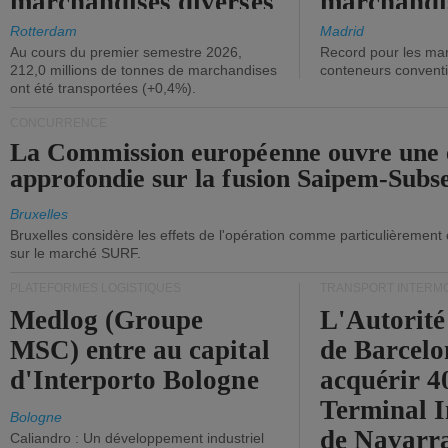
marchandises diverses
marchandi
ont diminué.
(+2,9%).
Rotterdam
Madrid
Au cours du premier semestre 2026,
Record pour les ma
212,0 millions de tonnes de marchandises
conteneurs convent
ont été transportées (+0,4%).
CONCURRENCE
La Commission européenne ouvre une 
approfondie sur la fusion Saipem-Subs
Bruxelles
Bruxelles considère les effets de l'opération comme particulièrement
sur le marché SURF.
PLATEFORMES LOGISTIQUES
TRANSPORT INTERM
Medlog (Groupe
L'Autorité
MSC) entre au capital
de Barcelo
d'Interporto Bologne
acquérir 
Terminal 
Bologne
de Navarr
Caliandro : Un développement industriel