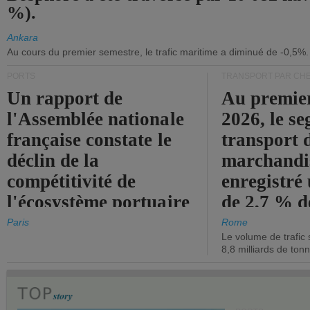
%).
Ankara
Au cours du premier semestre, le trafic maritime a diminué de -0,5%.
PORTS
TRANSPORT PAR CHE
Un rapport de
Au premie
l'Assemblée nationale
2026, le s
française constate le
transport 
déclin de la
marchandis
compétitivité de
enregistré
l'écosystème portuaire
de 2,7 % d
de l'État.
chiffre d'a
Paris
Rome
Le volume de trafic 
opérationn
8,8 milliards de ton