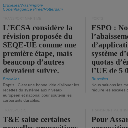
d'émission de l'UE.
Bruxelles/Washington/
Copenhague/Le Pirée/Rotterdam
TRANSPORT MARITIME
PORTS
L’ECSA considère la
ESPO : No
révision proposée du
l’abaissem
SEQE-UE comme une
d’applicat
première étape, mais
système d’
beaucoup d’autres
quotas d’é
devraient suivre.
l’UE de 5 
tonneaux d
Bruxelles
Bruxelles
Raptis : C’est une bonne idée d’allouer les
Nous saluons les me
brute.
recettes du système aux niveaux
réduire les escales 
européen et national pour soutenir les
carburants durables.
TRANSPORTS
TRANSPORT MARITIM
T&E salue certaines
Pour Assar