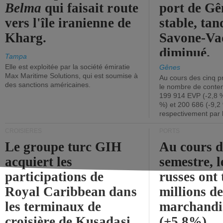
Belma
qui faisait route
port de Gên
vers l'île iranienne de
stable, tan
Kharg.
Savone-Vad
diminué.
Tampa
Elle est exploitée par la société émiratie
Gênes
Max Maritime Solutions, qui est soumise à
Au cours des cinq p
des sanctions américaines.
le nombre de conten
199 914 EVP (-2,8 %
%) et 200 686 (-9,2 
respectivement par 
CROISIÈRES
PORTS
Le groupe turc GIH
Au cours 
acquiert les
semestre, l
participations de
russes ont 
Royal Caribbean dans
millions d
les terminaux de
marchandi
croisière de Kusadasi
(+5,8%).