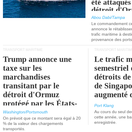
été attaqués
détroit d'O
Abou Dabi/Tampa
Le commandement cen
annonce le rétabliss
trafic maritime à dest
provenance des ports 
TRANSPORT MARITIME
TRANSPORT MARITIM
Trump annonce une
Le trafic 
taxe sur les
semestriel 
marchandises
détroits d
transitant par le
de Singapo
détroit d'Ormuz
augmenté 
protégé par les États-
Port Klang
Unis.
Au cours du seul de
Washington/Portsmouth
cette année, une ba
On prévoit que ce montant sera égal à 20
enregistrée.
% de la valeur des chargements
transportés.