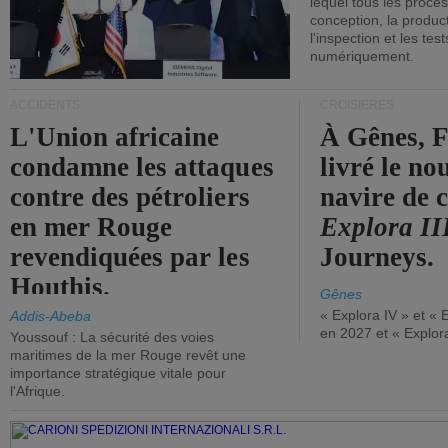
lequel tous les proces
conception, la producti
l'inspection et les tes
numériquement.
ACCIDENTS
CROISIÈRES
L'Union africaine
À Gênes, F
condamne les attaques
livré le n
contre des pétroliers
navire de c
en mer Rouge
Explora II
revendiquées par les
Journeys.
Houthis.
Gênes
« Explora IV » et « 
Addis-Abeba
en 2027 et « Explor
Youssouf : La sécurité des voies
maritimes de la mer Rouge revêt une
importance stratégique vitale pour
l'Afrique.