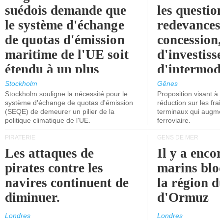
suédois demande que
les questio
le système d'échange
redevances
de quotas d'émission
concession
maritime de l'UE soit
d'investiss
étendu à un plus
d'intermod
grand nombre de
l'attention
Stockholm
Gênes
Stockholm souligne la nécessité pour le
Proposition visant 
navires.
politiciens.
système d'échange de quotas d'émission
réduction sur les fr
(SEQE) de demeurer un pilier de la
terminaux qui augmen
politique climatique de l'UE.
ferroviaire.
PIRATERIE
GENS DE MER
Les attaques de
Il y a enco
pirates contre les
marins blo
navires continuent de
la région d
diminuer.
d'Ormuz
Londres
Londres