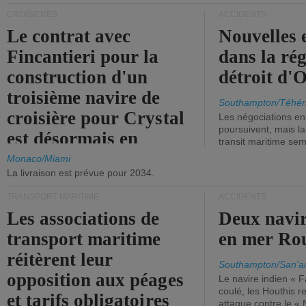
CROISIÈRES
ACCIDENTS
Le contrat avec
Nouvelles 
Fincantieri pour la
dans la ré
construction d'un
détroit d'
troisième navire de
Southampton/Téhér
croisière pour Crystal
Les négociations en
poursuivent, mais l
est désormais en
transit maritime sem
vigueur.
Monaco/Miami
La livraison est prévue pour 2034.
TRANSPORT MARITIME
ACCIDENTS
Les associations de
Deux navir
transport maritime
en mer Ro
réitèrent leur
Southampton/San'a
opposition aux péages
Le navire indien « F
coulé, les Houthis 
et tarifs obligatoires
attaque contre le «