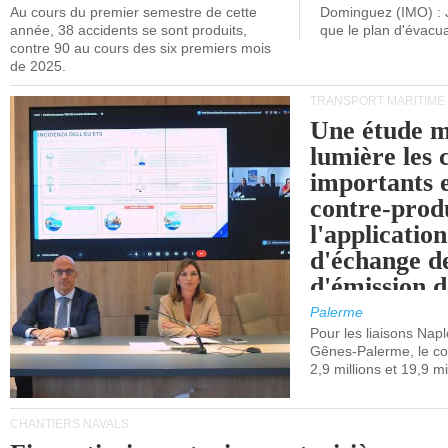
Au cours du premier semestre de cette
Dominguez (IMO) : 
année, 38 accidents se sont produits,
que le plan d'évacua
contre 90 au cours des six premiers mois
de 2025.
TRANSPORT MARITIME
Une étude m
lumière les 
importants e
contre-produ
l'applicatio
d'échange d
d'émission d
(SEQE-UE) a
Palerme
maritimes av
Pour les liaisons Nap
Gênes-Palerme, le coû
occidentale.
2,9 millions et 19,9 mi
CHANTIERS NAVALS