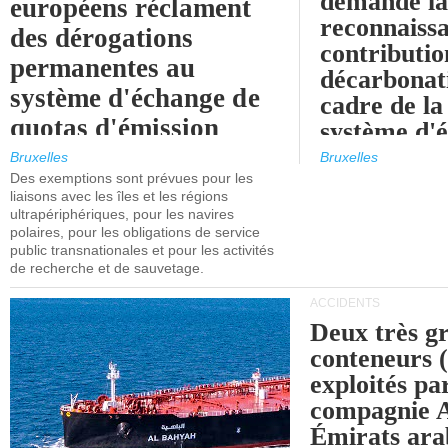
demande l
européens réclament
reconnaissa
des dérogations
contributio
permanentes au
décarbonat
système d'échange de
cadre de la
quotas d'émission
système d'
maritimes de l'UE
quotas d'ém
Bruxelles
Bruxelles
l'UE (SEQ
Des exemptions sont prévues pour les
après 2030.
liaisons avec les îles et les régions
ultrapériphériques, pour les navires
polaires, pour les obligations de service
public transnationales et pour les activités
de recherche et de sauvetage.
ACCIDENTS
Deux très g
conteneurs
exploités pa
compagnie
Émirats ara