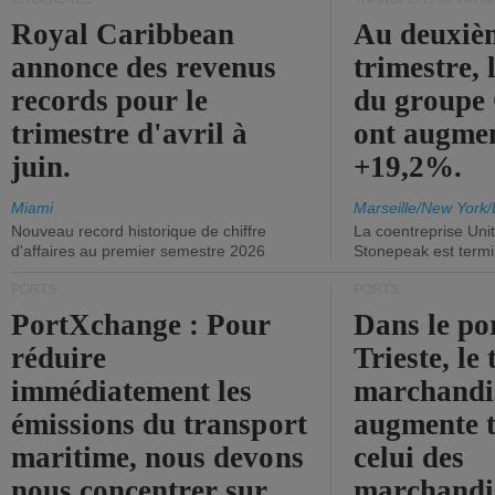
Royal Caribbean
Au deuxiè
annonce des revenus
trimestre, 
records pour le
du group
trimestre d'avril à
ont augme
juin.
+19,2%.
Miami
Marseille/New York/
Nouveau record historique de chiffre
La coentreprise Uni
d'affaires au premier semestre 2026
Stonepeak est term
PORTS
PORTS
PortXchange : Pour
Dans le po
réduire
Trieste, le 
immédiatement les
marchandis
émissions du transport
augmente t
maritime, nous devons
celui des
nous concentrer sur
marchandis