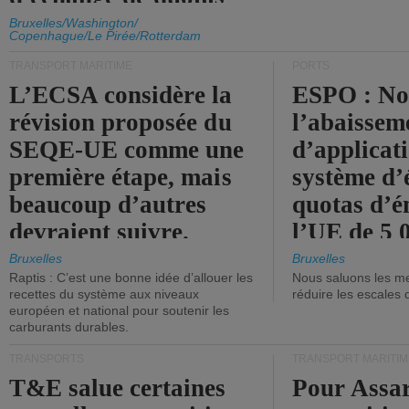
d'émission de l'UE.
Bruxelles/Washington/
Copenhague/Le Pirée/Rotterdam
TRANSPORT MARITIME
PORTS
L’ECSA considère la
ESPO : No
révision proposée du
l’abaissem
SEQE-UE comme une
d’applicat
première étape, mais
système d’
beaucoup d’autres
quotas d’é
devraient suivre.
l’UE de 5 
tonneaux d
Bruxelles
Bruxelles
Raptis : C’est une bonne idée d’allouer les
Nous saluons les me
brute.
recettes du système aux niveaux
réduire les escales 
européen et national pour soutenir les
carburants durables.
TRANSPORTS
TRANSPORT MARITIM
T&E salue certaines
Pour Assar