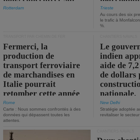
les ports.
diminue.
Rotterdam
Trieste
Au cours des six pr
le trafic à Monfalco
%.
TRANSPORT PAR CHEMIN DE FER
CHANTIERS NAVALS
Fermerci, la
Le gouver
production de
indien app
transport ferroviaire
aide de 7,2
de marchandises en
de dollars 
Italie pourrait
constructi
retomber cette année
nationale.
aux niveaux de 2015.
Rome
New Delhi
Carte : Nous sommes confrontés à des
Stratégie adoptée a
données qui dépassent toutes les
revitaliser le secteur
attentes.
CHANTIERS NAVALS