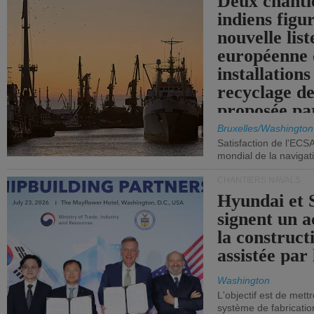
Deux chanti
indiens figu
nouvelle list
européenne 
installations
recyclage de
proposée pa
Commission
Bruxelles/Washington
Satisfaction de l'ECS
mondial de la navigat
CHANTIERS NAVALS
Hyundai et 
signent un 
la construct
assistée par 
Washington
L'objectif est de mett
système de fabricati