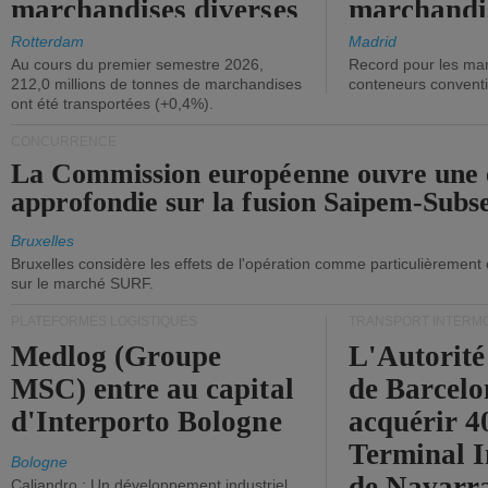
marchandises diverses
marchandi
ont diminué.
(+2,9%).
Rotterdam
Madrid
Au cours du premier semestre 2026,
Record pour les ma
212,0 millions de tonnes de marchandises
conteneurs convent
ont été transportées (+0,4%).
CONCURRENCE
La Commission européenne ouvre une 
approfondie sur la fusion Saipem-Subs
Bruxelles
Bruxelles considère les effets de l'opération comme particulièrement
sur le marché SURF.
PLATEFORMES LOGISTIQUES
TRANSPORT INTERM
Medlog (Groupe
L'Autorité
MSC) entre au capital
de Barcelo
d'Interporto Bologne
acquérir 
Terminal 
Bologne
de Navarr
Caliandro : Un développement industriel