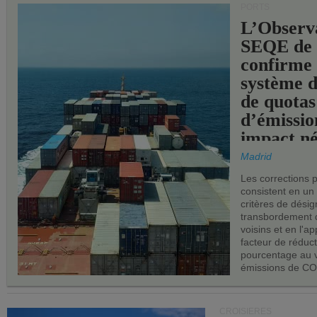
PORTS
L’Observ
SEQE de 
confirme 
système 
de quotas
d’émissio
impact né
les ports 
Madrid
Les corrections 
consistent en un
critères de désig
transbordement 
voisins et en l'ap
facteur de réduc
pourcentage au 
émissions de CO
CROISIÈRES