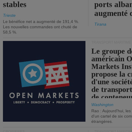
stables
ports alba
augmenté 
Trieste
Le bénéfice net a augmenté de 191,4 %.
Tirana
Les nouvelles commandes ont chuté de
58,5 %.
TRANSPORT MARITIME
Le groupe d
américain 
Markets Ins
propose la c
d'une sociét
de transpor
de conteneu
Washington
Rao : Aujourd'hui, le
d'un cartel de six co
étrangères.
CROISIÈRES
TRANSPORT MARITIM