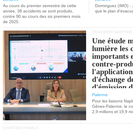
Au cours du premier semestre de cette
Dominguez (IMO) : 
année, 38 accidents se sont produits,
que le plan d'évacua
contre 90 au cours des six premiers mois
de 2025.
TRANSPORT MARITIME
Une étude m
lumière les 
importants e
contre-produ
l'applicatio
d'échange d
d'émission d
(SEQE-UE) a
Palerme
maritimes av
Pour les liaisons Nap
Gênes-Palerme, le coû
occidentale.
2,9 millions et 19,9 mi
CHANTIERS NAVALS