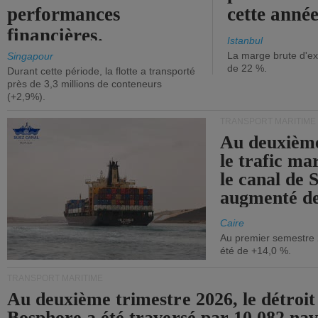
performances
cette année
financières.
Istanbul
La marge brute d'ex
Singapour
de 22 %.
Durant cette période, la flotte a transporté
près de 3,3 millions de conteneurs
(+2,9%).
TRANSPORT MARITIME
Au deuxième
le trafic ma
le canal de 
augmenté de
Caire
Au premier semestre 
été de +14,0 %.
TRANSPORT MARITIME
Au deuxième trimestre 2026, le détroit
Bosphore a été traversé par 10 082 nav