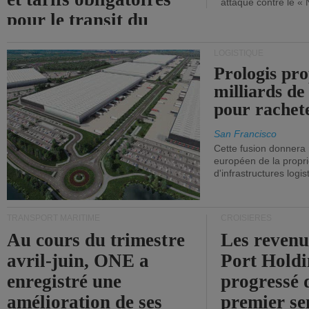
attaque contre le «
pour le transit du
détroit d'Ormuz.
LOGISTIQUE
Prologis pro
milliards de
pour rachet
San Francisco
Cette fusion donnera
européen de la propri
d'infrastructures logis
TRANSPORT MARITIME
CROISIÈRES
Au cours du trimestre
Les revenu
avril-juin, ONE a
Port Holdi
enregistré une
progressé 
amélioration de ses
premier se