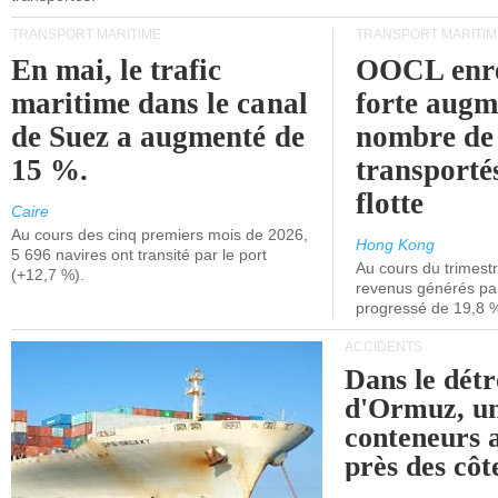
TRANSPORT MARITIME
TRANSPORT MARITIM
En mai, le trafic
OOCL enre
maritime dans le canal
forte augm
de Suez a augmenté de
nombre de
15 %.
transporté
flotte
Caire
Au cours des cinq premiers mois de 2026,
Hong Kong
5 696 navires ont transité par le port
Au cours du trimestre
(+12,7 %).
revenus générés par 
progressé de 19,8 
ACCIDENTS
Dans le détr
d'Ormuz, un
conteneurs a
près des cô