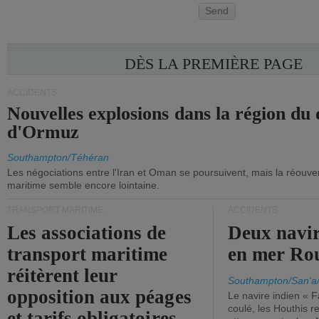
Send
DÈS LA PREMIÈRE PAGE
ACCIDENTS
Nouvelles explosions dans la région du 
d'Ormuz
Southampton/Téhéran
Les négociations entre l'Iran et Oman se poursuivent, mais la réouver
maritime semble encore lointaine.
TRANSPORT MARITIME
ACCIDENTS
Les associations de
Deux navir
transport maritime
en mer Ro
réitèrent leur
Southampton/San'a
opposition aux péages
Le navire indien « F
coulé, les Houthis 
et tarifs obligatoires