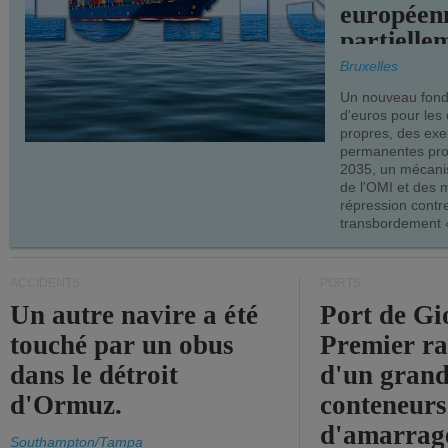
européen
partielle
demandes
Bruxelles
armateur
Un nouveau fonds
d'euros pour les
propres, des ex
permanentes pro
2035, un mécani
de l'OMI et des 
répression contre
transbordement «
ACCIDENTS
PORTS
Un autre navire a été
Port de Gi
touché par un obus
Premier r
dans le détroit
d'un grand
d'Ormuz.
conteneurs
d'amarrage
Southampton/Tampa