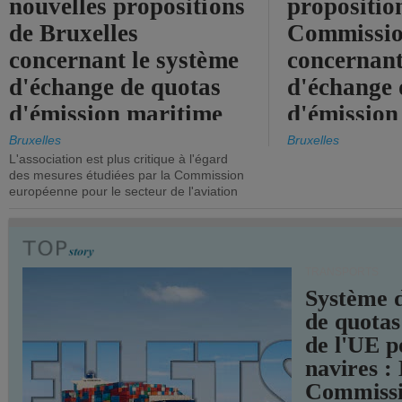
nouvelles propositions
propositio
de Bruxelles
Commissi
concernant le système
concernant
d'échange de quotas
d'échange 
d'émission maritime
d'émission
de l'UE.
timide, alo
Bruxelles
Bruxelles
L'association est plus critique à l'égard
mesures pl
des mesures étudiées par la Commission
courageuse
européenne pour le secteur de l'aviation
attendues.
TRANSPORTS
Système 
de quotas
de l'UE p
navires :
Commiss