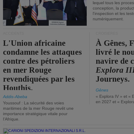
lequel tous les proces
conception, la producti
l'inspection et les tes
numériquement.
ACCIDENTS
CROISIÈRES
L'Union africaine
À Gênes, F
condamne les attaques
livré le n
contre des pétroliers
navire de c
en mer Rouge
Explora II
revendiquées par les
Journeys.
Houthis.
Gênes
« Explora IV » et « 
Addis-Abeba
en 2027 et « Explor
Youssouf : La sécurité des voies
maritimes de la mer Rouge revêt une
importance stratégique vitale pour
l'Afrique.