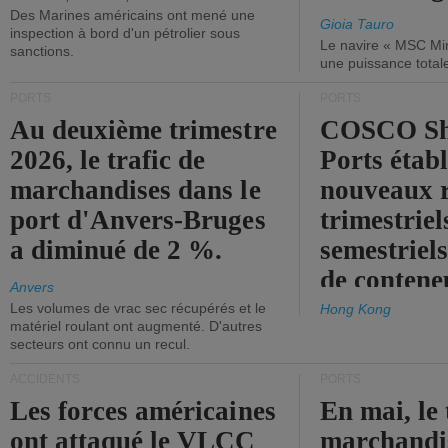
Des Marines américains ont mené une
Gioia Tauro
inspection à bord d'un pétrolier sous
Le navire « MSC Mir
sanctions.
une puissance total
PORTS
PORTS
Au deuxième trimestre
COSCO Sh
2026, le trafic de
Ports établ
marchandises dans le
nouveaux 
port d'Anvers-Bruges
trimestriel
a diminué de 2 %.
semestriels
de contene
Anvers
Les volumes de vrac sec récupérés et le
Hong Kong
matériel roulant ont augmenté. D'autres
secteurs ont connu un recul.
ACCIDENTS
PORTS
Les forces américaines
En mai, le 
ont attaqué le VLCC
marchandis