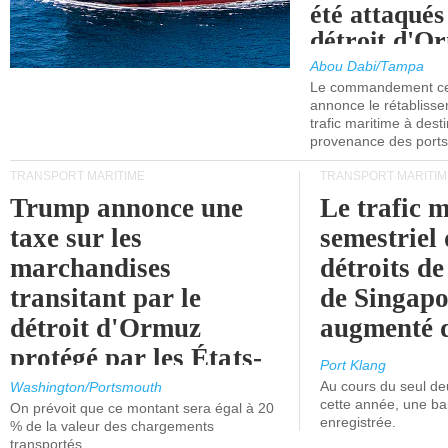
été attaqués
détroit d'O
Abou Dabi/Tampa
Le commandement cen
annonce le rétabliss
trafic maritime à dest
provenance des ports 
TRANSPORT MARITIME
TRANSPORT MARITIM
Trump annonce une
Le trafic 
taxe sur les
semestriel 
marchandises
détroits d
transitant par le
de Singapo
détroit d'Ormuz
augmenté 
protégé par les États-
Port Klang
Unis.
Au cours du seul de
Washington/Portsmouth
cette année, une ba
On prévoit que ce montant sera égal à 20
enregistrée.
% de la valeur des chargements
transportés.