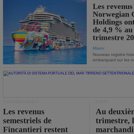
Les revenus
Norwegian C
Holdings on
de 4,9 % au
trimestre 20
Miami
Nouveau registre his
embarquant sur les nav
CHANTIERS NAVALS
PORTS
Les revenus
Au deuxiè
semestriels de
trimestre, 
Fincantieri restent
marchandis