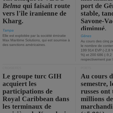
Belma
qui faisait route
port de Gên
vers l'île iranienne de
stable, tan
Kharg.
Savone-Vad
diminué.
Tampa
Elle est exploitée par la société émiratie
Gênes
Max Maritime Solutions, qui est soumise à
Au cours des cinq p
des sanctions américaines.
le nombre de conten
199 914 EVP (-2,8 %
%) et 200 686 (-9,2 
respectivement par 
CROISIÈRES
PORTS
Le groupe turc GIH
Au cours 
acquiert les
semestre, l
participations de
russes ont 
Royal Caribbean dans
millions d
les terminaux de
marchandi