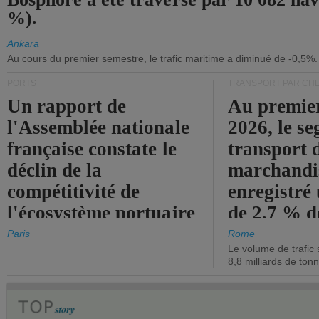
%).
Ankara
Au cours du premier semestre, le trafic maritime a diminué de -0,5%.
PORTS
TRANSPORT PAR CHE
Un rapport de
Au premie
l'Assemblée nationale
2026, le s
française constate le
transport 
déclin de la
marchandis
compétitivité de
enregistré
l'écosystème portuaire
de 2,7 % d
de l'État.
chiffre d'a
Paris
Rome
Le volume de trafic 
opérationn
8,8 milliards de ton