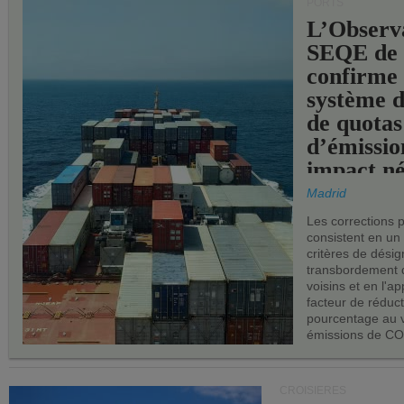
PORTS
L’Observ
SEQE de 
confirme 
système 
de quotas
d’émissio
impact né
les ports 
Madrid
Les corrections 
consistent en un
critères de désig
transbordement 
voisins et en l'ap
facteur de réduc
pourcentage au 
émissions de CO
CROISIÈRES