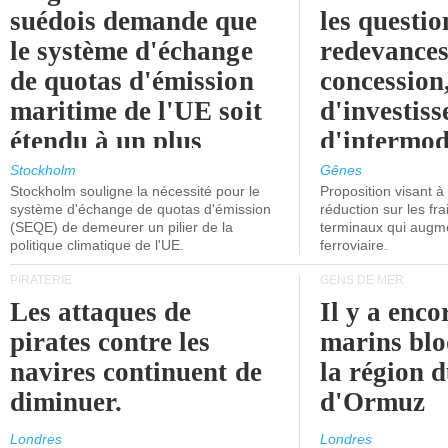
suédois demande que
les questio
le système d'échange
redevances
de quotas d'émission
concession
maritime de l'UE soit
d'investiss
étendu à un plus
d'intermod
grand nombre de
l'attention
Stockholm
Gênes
Stockholm souligne la nécessité pour le
Proposition visant 
navires.
politiciens.
système d'échange de quotas d'émission
réduction sur les fr
(SEQE) de demeurer un pilier de la
terminaux qui augmen
politique climatique de l'UE.
ferroviaire.
PIRATERIE
GENS DE MER
Les attaques de
Il y a enco
pirates contre les
marins blo
navires continuent de
la région d
diminuer.
d'Ormuz
Londres
Londres