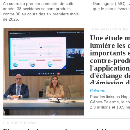
Au cours du premier semestre de cette
Dominguez (IMO) : 
année, 38 accidents se sont produits,
que le plan d'évacua
contre 90 au cours des six premiers mois
de 2025.
TRANSPORT MARITIME
Une étude m
lumière les 
importants e
contre-produ
l'applicatio
d'échange d
d'émission d
(SEQE-UE) a
Palerme
maritimes av
Pour les liaisons Nap
Gênes-Palerme, le coû
occidentale.
2,9 millions et 19,9 mi
CHANTIERS NAVALS