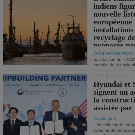
indiens figu
nouvelle list
européenne 
installations
recyclage de
proposée pa
Commission
Bruxelles/Washington
Satisfaction de l'ECS
mondial de la navigat
CHANTIERS NAVALS
Hyundai et 
signent un 
la construct
assistée par 
Washington
L'objectif est de mett
système de fabricati