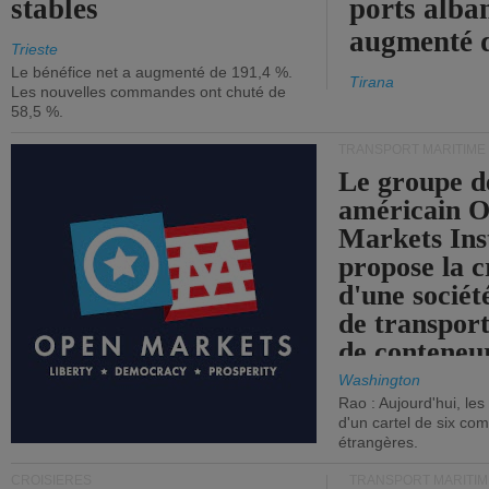
stables
ports alba
augmenté 
Trieste
Le bénéfice net a augmenté de 191,4 %.
Tirana
Les nouvelles commandes ont chuté de
58,5 %.
TRANSPORT MARITIME
Le groupe d
américain 
Markets Ins
propose la c
d'une sociét
de transpor
de conteneu
Washington
Rao : Aujourd'hui, le
d'un cartel de six co
étrangères.
CROISIÈRES
TRANSPORT MARITIM