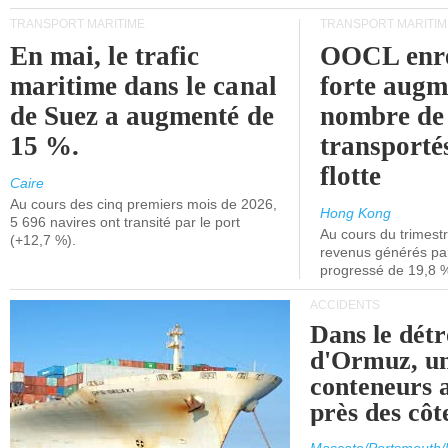
TRANSPORT MARITIME
TRANSPORT MARITIM
En mai, le trafic
OOCL enre
maritime dans le canal
forte augm
de Suez a augmenté de
nombre de
15 %.
transporté
flotte
Caire
Au cours des cinq premiers mois de 2026,
Hong Kong
5 696 navires ont transité par le port
Au cours du trimestre
(+12,7 %).
revenus générés par 
progressé de 19,8 
ACCIDENTS
Dans le détr
d'Ormuz, un
conteneurs a
près des cô