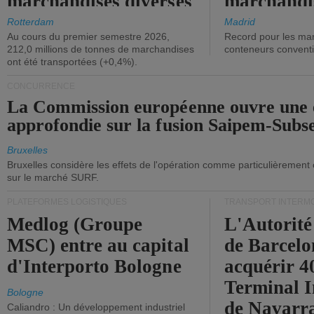
marchandises diverses
marchandi
ont diminué.
(+2,9%).
Rotterdam
Madrid
Au cours du premier semestre 2026,
Record pour les ma
212,0 millions de tonnes de marchandises
conteneurs convent
ont été transportées (+0,4%).
CONCURRENCE
La Commission européenne ouvre une 
approfondie sur la fusion Saipem-Subs
Bruxelles
Bruxelles considère les effets de l'opération comme particulièrement
sur le marché SURF.
PLATEFORMES LOGISTIQUES
TRANSPORT INTERM
Medlog (Groupe
L'Autorité
MSC) entre au capital
de Barcelo
d'Interporto Bologne
acquérir 
Terminal 
Bologne
de Navarr
Caliandro : Un développement industriel