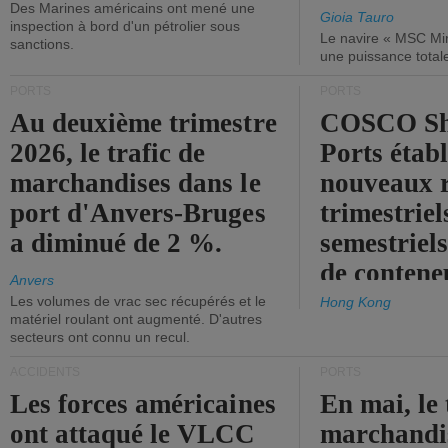
Des Marines américains ont mené une
Gioia Tauro
inspection à bord d'un pétrolier sous
Le navire « MSC Mir
sanctions.
une puissance total
PORTS
PORTS
Au deuxième trimestre
COSCO Sh
2026, le trafic de
Ports établ
marchandises dans le
nouveaux 
port d'Anvers-Bruges
trimestriel
a diminué de 2 %.
semestriels
de contene
Anvers
Les volumes de vrac sec récupérés et le
Hong Kong
matériel roulant ont augmenté. D'autres
secteurs ont connu un recul.
ACCIDENTS
PORTS
Les forces américaines
En mai, le 
ont attaqué le VLCC
marchandis