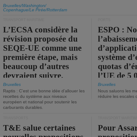
d'émission de l'UE.
Bruxelles/Washington/
Copenhague/Le Pirée/Rotterdam
TRANSPORT MARITIME
PORTS
L’ECSA considère la
ESPO : No
révision proposée du
l’abaissem
SEQE-UE comme une
d’applicat
première étape, mais
système d’
beaucoup d’autres
quotas d’é
devraient suivre.
l’UE de 5 
tonneaux d
Bruxelles
Bruxelles
Raptis : C’est une bonne idée d’allouer les
Nous saluons les me
brute.
recettes du système aux niveaux
réduire les escales 
européen et national pour soutenir les
carburants durables.
TRANSPORTS
TRANSPORT MARITIM
T&E salue certaines
Pour Assar