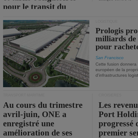
pour le transit du
détroit d'Ormuz.
LOGISTIQUE
Prologis pro
milliards de
pour rachet
San Francisco
Cette fusion donnera
européen de la propri
d'infrastructures logis
TRANSPORT MARITIME
CROISIÈRES
Au cours du trimestre
Les revenu
avril-juin, ONE a
Port Holdi
enregistré une
progressé 
amélioration de ses
premier se