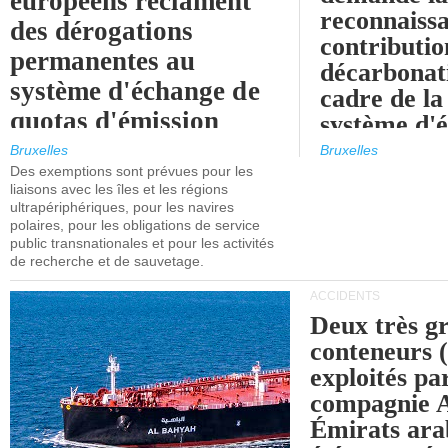
européens réclament
reconnaissa
des dérogations
contributio
permanentes au
décarbonat
système d'échange de
cadre de la
quotas d'émission
système d'
maritimes de l'UE
quotas d'ém
Bruxelles
Bruxelles
l'UE (SEQ
Des exemptions sont prévues pour les
après 2030.
liaisons avec les îles et les régions
ultrapériphériques, pour les navires
polaires, pour les obligations de service
public transnationales et pour les activités
de recherche et de sauvetage.
ACCIDENTS
Deux très g
conteneurs
exploités pa
compagnie
Émirats ara