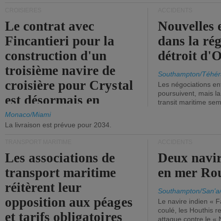
CROISIÈRES
ACCIDENTS
Le contrat avec
Nouvelles 
Fincantieri pour la
dans la ré
construction d'un
détroit d'
troisième navire de
Southampton/Téhér
croisière pour Crystal
Les négociations en
poursuivent, mais l
est désormais en
transit maritime sem
vigueur.
Monaco/Miami
La livraison est prévue pour 2034.
TRANSPORT MARITIME
ACCIDENTS
Les associations de
Deux navir
transport maritime
en mer Ro
réitèrent leur
Southampton/San'a
opposition aux péages
Le navire indien « F
coulé, les Houthis 
et tarifs obligatoires
attaque contre le «