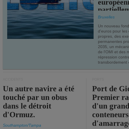
européen
partielle
demandes
Bruxelles
armateur
Un nouveau fonds
d'euros pour les
propres, des ex
permanentes pro
2035, un mécani
de l'OMI et des 
répression contre
transbordement «
ACCIDENTS
PORTS
Un autre navire a été
Port de Gi
touché par un obus
Premier r
dans le détroit
d'un grand
d'Ormuz.
conteneurs
d'amarrage
Southampton/Tampa