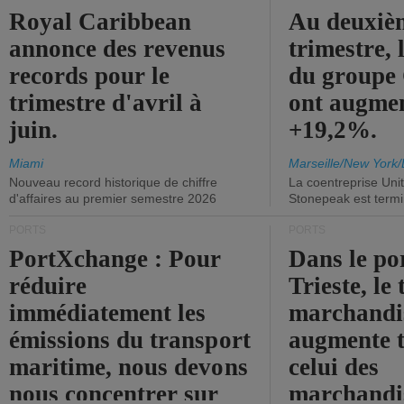
Royal Caribbean
Au deuxiè
annonce des revenus
trimestre, 
records pour le
du group
trimestre d'avril à
ont augme
juin.
+19,2%.
Miami
Marseille/New York/
Nouveau record historique de chiffre
La coentreprise Uni
d'affaires au premier semestre 2026
Stonepeak est term
PORTS
PORTS
PortXchange : Pour
Dans le po
réduire
Trieste, le 
immédiatement les
marchandis
émissions du transport
augmente t
maritime, nous devons
celui des
nous concentrer sur
marchandis