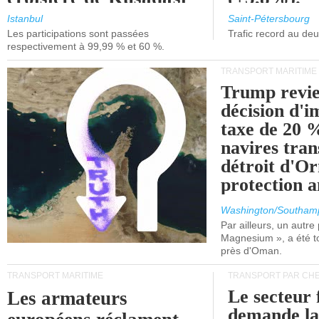
et de Lisbonne.
Istanbul
Saint-Pétersbourg
Les participations sont passées
Trafic record au de
respectivement à 99,99 % et 60 %.
TRANSPORT MARITIME
Trump revie
décision d'
taxe de 20 %
navires tran
détroit d'O
protection 
Washington/Southam
Par ailleurs, un autre p
Magnesium », a été t
près d'Oman.
TRANSPORT MARITIME
TRANSPORT PAR CHE
Le secteur 
Les armateurs
demande l