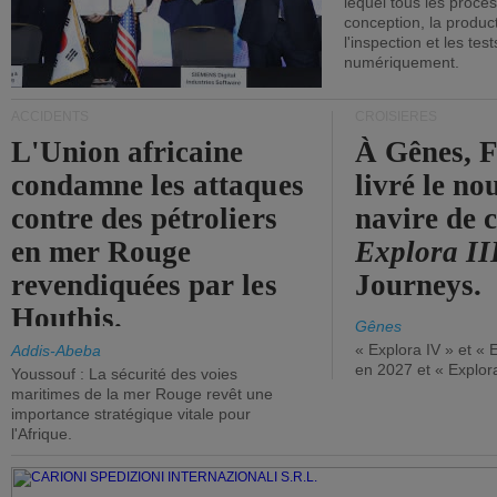
lequel tous les proces
conception, la producti
l'inspection et les tes
numériquement.
ACCIDENTS
CROISIÈRES
L'Union africaine
À Gênes, F
condamne les attaques
livré le n
contre des pétroliers
navire de c
en mer Rouge
Explora II
revendiquées par les
Journeys.
Houthis.
Gênes
« Explora IV » et « 
Addis-Abeba
en 2027 et « Explor
Youssouf : La sécurité des voies
maritimes de la mer Rouge revêt une
importance stratégique vitale pour
l'Afrique.