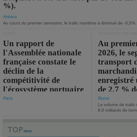
%).
Ankara
Au cours du premier semestre, le trafic maritime a diminué de -0,5%.
PORTS
TRANSPORT PAR CHE
Un rapport de
Au premie
l'Assemblée nationale
2026, le s
française constate le
transport 
déclin de la
marchandis
compétitivité de
enregistré
l'écosystème portuaire
de 2,7 % d
de l'État.
chiffre d'a
Paris
Rome
Le volume de trafic 
opérationn
8,8 milliards de ton