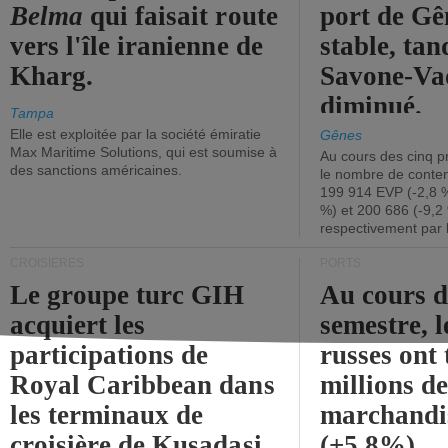
Belma
qui faisait route
port de Gên
vers l'île iranienne de
stable, tan
Kharg.
Savone-Vad
diminué.
Tampa
Elle est exploitée par la société émiratie
Gênes
Max Maritime Solutions, qui est soumise à
Au cours des cinq p
des sanctions américaines.
le nombre de conten
199 914 EVP (-2,8 %
%) et 200 686 (-9,2 
respectivement par 
CROISIÈRES
PORTS
Le groupe turc GIH
Au cours 
acquiert les
semestre, l
participations de
russes ont 
Royal Caribbean dans
millions d
les terminaux de
marchandi
croisière de Kusadasi
(+5,8%).