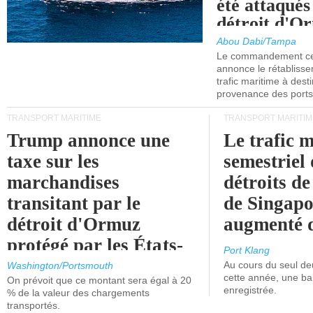
été attaqués
détroit d'O
Abou Dabi/Tampa
Le commandement cen
annonce le rétabliss
trafic maritime à dest
provenance des ports 
TRANSPORT MARITIME
TRANSPORT MARITIM
Trump annonce une
Le trafic 
taxe sur les
semestriel 
marchandises
détroits d
transitant par le
de Singapo
détroit d'Ormuz
augmenté 
protégé par les États-
Port Klang
Unis.
Au cours du seul de
Washington/Portsmouth
cette année, une ba
On prévoit que ce montant sera égal à 20
enregistrée.
% de la valeur des chargements
transportés.