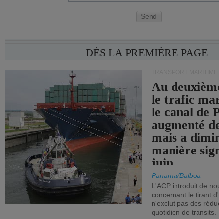
Send
DÈS LA PREMIÈRE PAGE
TRANSPORT MARITIME
Au deuxième
le trafic ma
le canal de
augmenté de
mais a dimi
manière sign
juin.
Panama/Balboa
L'ACP introduit de nou
concernant le tirant d
n'exclut pas des réd
quotidien de transits.