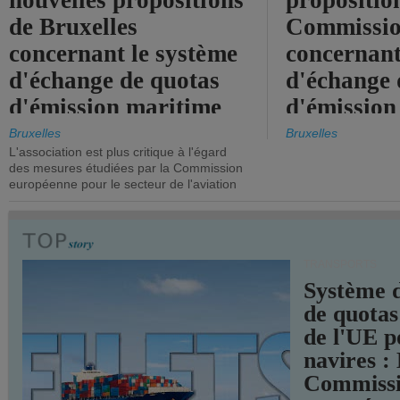
nouvelles propositions
propositio
de Bruxelles
Commissi
concernant le système
concernant
d'échange de quotas
d'échange 
d'émission maritime
d'émission
de l'UE.
timide, alo
Bruxelles
Bruxelles
L'association est plus critique à l'égard
mesures pl
des mesures étudiées par la Commission
courageuse
européenne pour le secteur de l'aviation
attendues.
TRANSPORTS
Système 
de quotas
de l'UE p
navires :
Commiss