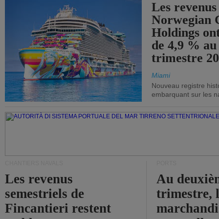
Les revenus
Norwegian C
Holdings on
de 4,9 % au
trimestre 20
Miami
Nouveau registre his
embarquant sur les nav
CHANTIERS NAVALS
PORTS
Les revenus
Au deuxiè
semestriels de
trimestre, 
Fincantieri restent
marchandis