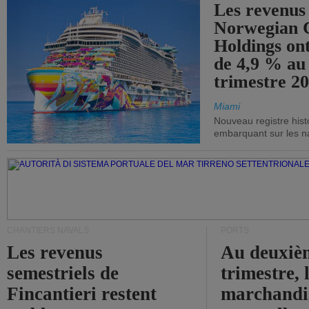
Les revenus
Norwegian C
Holdings on
de 4,9 % au
trimestre 20
Miami
Nouveau registre his
embarquant sur les nav
CHANTIERS NAVALS
PORTS
Les revenus
Au deuxiè
semestriels de
trimestre, 
Fincantieri restent
marchandis