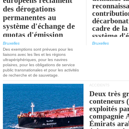
européens réclament
reconnaissa
des dérogations
contributio
permanentes au
décarbonat
système d'échange de
cadre de la
quotas d'émission
système d'
maritimes de l'UE
quotas d'ém
Bruxelles
Bruxelles
l'UE (SEQ
Des exemptions sont prévues pour les
après 2030.
liaisons avec les îles et les régions
ultrapériphériques, pour les navires
polaires, pour les obligations de service
public transnationales et pour les activités
de recherche et de sauvetage.
ACCIDENTS
Deux très g
conteneurs
exploités pa
compagnie
Émirats ara