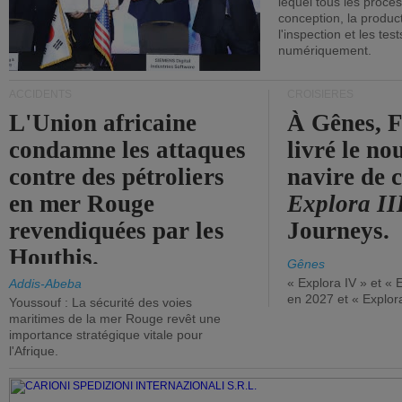
lequel tous les proces
conception, la producti
l'inspection et les tes
numériquement.
ACCIDENTS
CROISIÈRES
L'Union africaine
À Gênes, F
condamne les attaques
livré le n
contre des pétroliers
navire de c
en mer Rouge
Explora II
revendiquées par les
Journeys.
Houthis.
Gênes
« Explora IV » et « 
Addis-Abeba
en 2027 et « Explor
Youssouf : La sécurité des voies
maritimes de la mer Rouge revêt une
importance stratégique vitale pour
l'Afrique.