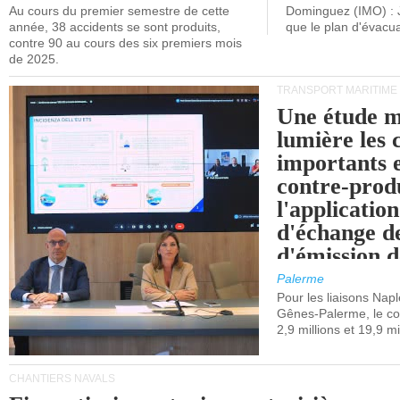
Au cours du premier semestre de cette
Dominguez (IMO) : 
année, 38 accidents se sont produits,
que le plan d'évacua
contre 90 au cours des six premiers mois
de 2025.
TRANSPORT MARITIME
Une étude m
lumière les 
importants e
contre-produ
l'applicatio
d'échange d
d'émission d
(SEQE-UE) a
Palerme
maritimes av
Pour les liaisons Nap
Gênes-Palerme, le coû
occidentale.
2,9 millions et 19,9 mi
CHANTIERS NAVALS