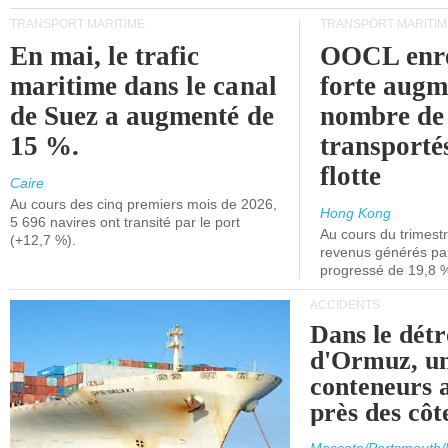
TRANSPORT MARITIME
TRANSPORT MARITIM
En mai, le trafic
OOCL enre
maritime dans le canal
forte augm
de Suez a augmenté de
nombre de
15 %.
transporté
flotte
Caire
Au cours des cinq premiers mois de 2026,
Hong Kong
5 696 navires ont transité par le port
Au cours du trimestre
(+12,7 %).
revenus générés par 
progressé de 19,8 
ACCIDENTS
Dans le détr
d'Ormuz, un
conteneurs a
près des cô