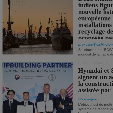
indiens figu
nouvelle list
européenne 
installations
recyclage de
proposée pa
Commission
Bruxelles/Washington
Satisfaction de l'ECS
mondial de la navigat
CHANTIERS NAVALS
Hyundai et 
signent un 
la construct
assistée par 
Washington
L'objectif est de mett
système de fabricati