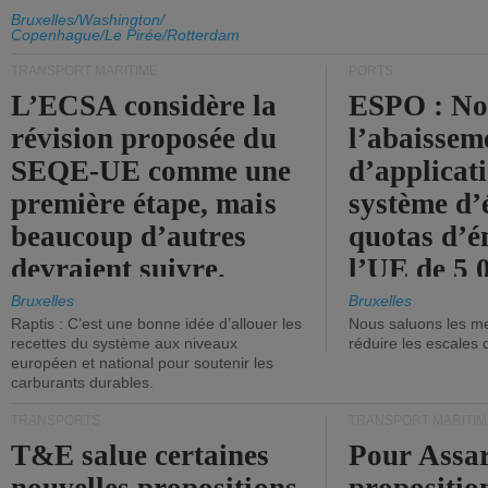
d'émission de l'UE.
Bruxelles/Washington/
Copenhague/Le Pirée/Rotterdam
TRANSPORT MARITIME
PORTS
L’ECSA considère la
ESPO : No
révision proposée du
l’abaissem
SEQE-UE comme une
d’applicat
première étape, mais
système d’
beaucoup d’autres
quotas d’é
devraient suivre.
l’UE de 5 
tonneaux d
Bruxelles
Bruxelles
Raptis : C’est une bonne idée d’allouer les
Nous saluons les me
brute.
recettes du système aux niveaux
réduire les escales 
européen et national pour soutenir les
carburants durables.
TRANSPORTS
TRANSPORT MARITIM
T&E salue certaines
Pour Assar