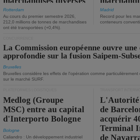
marchandises diverses
marchandi
ont diminué.
(+2,9%).
Rotterdam
Madrid
Au cours du premier semestre 2026,
Record pour les ma
212,0 millions de tonnes de marchandises
conteneurs convent
ont été transportées (+0,4%).
CONCURRENCE
La Commission européenne ouvre une 
approfondie sur la fusion Saipem-Subs
Bruxelles
Bruxelles considère les effets de l'opération comme particulièrement
sur le marché SURF.
PLATEFORMES LOGISTIQUES
TRANSPORT INTERM
Medlog (Groupe
L'Autorité
MSC) entre au capital
de Barcelo
d'Interporto Bologne
acquérir 
Terminal 
Bologne
de Navarr
Caliandro : Un développement industriel