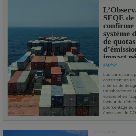
PORTS
L’Observ
SEQE de 
confirme 
système 
de quotas
d’émissio
impact né
les ports 
Madrid
Les corrections 
consistent en un
critères de désig
transbordement 
voisins et en l'ap
facteur de réduc
pourcentage au 
émissions de CO
CROISIÈRES