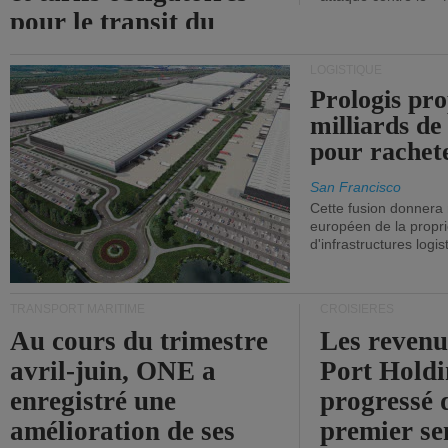
pour le transit du
détroit d'Ormuz.
LOGISTIQUE
Prologis pro
milliards de
pour rachet
San Francisco
Cette fusion donnera
européen de la propri
d'infrastructures logis
TRANSPORT MARITIME
CROISIÈRES
Au cours du trimestre
Les revenu
avril-juin, ONE a
Port Holdi
enregistré une
progressé 
amélioration de ses
premier se