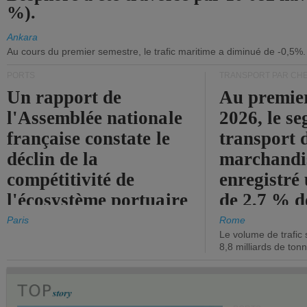
%).
Ankara
Au cours du premier semestre, le trafic maritime a diminué de -0,5%.
PORTS
TRANSPORT PAR CHE
Un rapport de
Au premie
l'Assemblée nationale
2026, le s
française constate le
transport 
déclin de la
marchandis
compétitivité de
enregistré
l'écosystème portuaire
de 2,7 % d
de l'État.
chiffre d'a
Paris
Rome
Le volume de trafic 
opérationn
8,8 milliards de ton