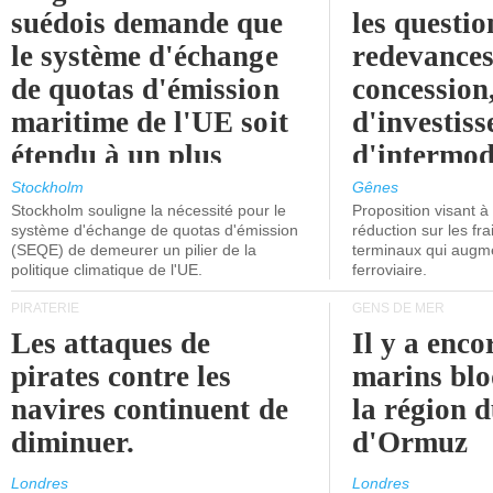
suédois demande que
les questio
le système d'échange
redevances
de quotas d'émission
concession
maritime de l'UE soit
d'investiss
étendu à un plus
d'intermod
grand nombre de
l'attention
Stockholm
Gênes
Stockholm souligne la nécessité pour le
Proposition visant 
navires.
politiciens.
système d'échange de quotas d'émission
réduction sur les fr
(SEQE) de demeurer un pilier de la
terminaux qui augmen
politique climatique de l'UE.
ferroviaire.
PIRATERIE
GENS DE MER
Les attaques de
Il y a enco
pirates contre les
marins blo
navires continuent de
la région d
diminuer.
d'Ormuz
Londres
Londres