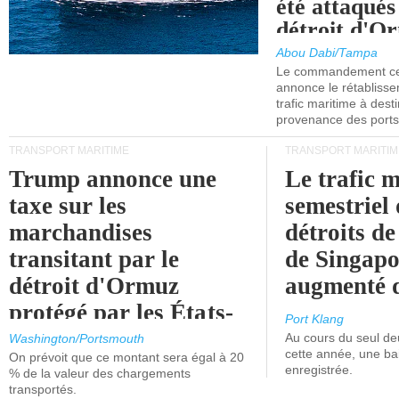
été attaqués
détroit d'O
Abou Dabi/Tampa
Le commandement cen
annonce le rétabliss
trafic maritime à dest
provenance des ports 
TRANSPORT MARITIME
TRANSPORT MARITIM
Trump annonce une
Le trafic 
taxe sur les
semestriel 
marchandises
détroits d
transitant par le
de Singapo
détroit d'Ormuz
augmenté 
protégé par les États-
Port Klang
Unis.
Au cours du seul de
Washington/Portsmouth
cette année, une ba
On prévoit que ce montant sera égal à 20
enregistrée.
% de la valeur des chargements
transportés.