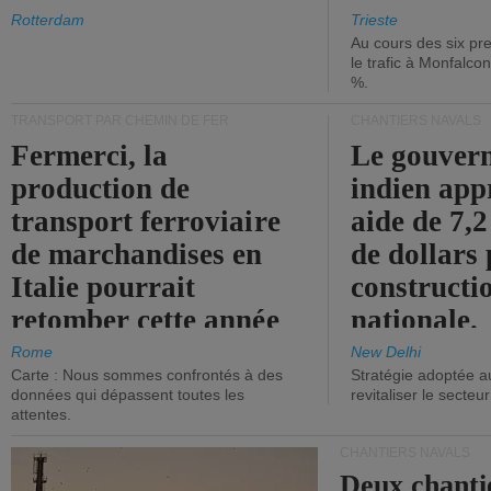
les ports.
diminue.
Rotterdam
Trieste
Au cours des six pr
le trafic à Monfalco
%.
TRANSPORT PAR CHEMIN DE FER
CHANTIERS NAVALS
Fermerci, la
Le gouver
production de
indien app
transport ferroviaire
aide de 7,2
de marchandises en
de dollars 
Italie pourrait
constructi
retomber cette année
nationale.
aux niveaux de 2015.
Rome
New Delhi
Carte : Nous sommes confrontés à des
Stratégie adoptée a
données qui dépassent toutes les
revitaliser le secteur
attentes.
CHANTIERS NAVALS
Deux chanti