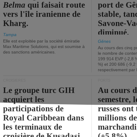
Belma
qui faisait route
port de Gên
vers l'île iranienne de
stable, tan
Kharg.
Savone-Vad
diminué.
Tampa
Elle est exploitée par la société émiratie
Gênes
Max Maritime Solutions, qui est soumise à
Au cours des cinq p
des sanctions américaines.
le nombre de conten
199 914 EVP (-2,8 %
%) et 200 686 (-9,2 
respectivement par 
CROISIÈRES
PORTS
Le groupe turc GIH
Au cours 
acquiert les
semestre, l
participations de
russes ont 
Royal Caribbean dans
millions d
les terminaux de
marchandi
croisière de Kusadasi
(+5,8%).