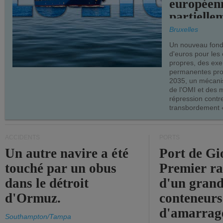
européen
partielle
demandes
Bruxelles
armateur
Un nouveau fonds
d'euros pour les
propres, des ex
permanentes pro
2035, un mécani
de l'OMI et des 
répression contre
transbordement «
ACCIDENTS
PORTS
Un autre navire a été
Port de Gi
touché par un obus
Premier r
dans le détroit
d'un grand
d'Ormuz.
conteneurs
d'amarrage
Southampton/Tampa