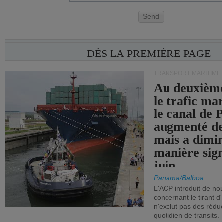
Send
DÈS LA PREMIÈRE PAGE
TRANSPORT MARITIME
Au deuxième
le trafic ma
le canal de
augmenté de
mais a dimi
manière sign
juin.
Panama/Balboa
L'ACP introduit de nou
concernant le tirant d
n'exclut pas des réd
quotidien de transits.