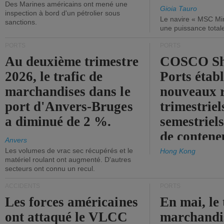
Des Marines américains ont mené une
Gioia Tauro
inspection à bord d'un pétrolier sous
Le navire « MSC Mir
sanctions.
une puissance total
PORTS
PORTS
Au deuxième trimestre
COSCO Sh
2026, le trafic de
Ports établ
marchandises dans le
nouveaux 
port d'Anvers-Bruges
trimestriel
a diminué de 2 %.
semestriels
de contene
Anvers
Les volumes de vrac sec récupérés et le
Hong Kong
matériel roulant ont augmenté. D'autres
secteurs ont connu un recul.
ACCIDENTS
PORTS
Les forces américaines
En mai, le 
ont attaqué le VLCC
marchandis