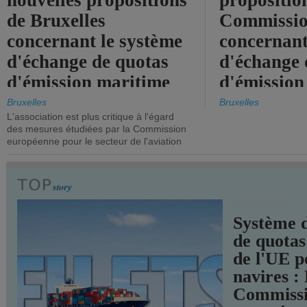
nouvelles propositions
propositio
de Bruxelles
Commissi
concernant le système
concernant
d'échange de quotas
d'échange 
d'émission maritime
d'émission
de l'UE.
timide, alo
Bruxelles
Bruxelles
L'association est plus critique à l'égard
mesures pl
des mesures étudiées par la Commission
courageuse
européenne pour le secteur de l'aviation
attendues.
TRANSPORTS
Système 
de quotas
de l'UE p
navires :
Commiss