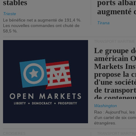
stables
ports alba
augmenté 
Trieste
Le bénéfice net a augmenté de 191,4 %.
Tirana
Les nouvelles commandes ont chuté de
58,5 %.
TRANSPORT MARITIME
Le groupe d
américain 
Markets Ins
propose la c
d'une sociét
de transpor
de conteneu
Washington
Rao : Aujourd'hui, le
d'un cartel de six co
étrangères.
CROISIÈRES
TRANSPORT MARITIM