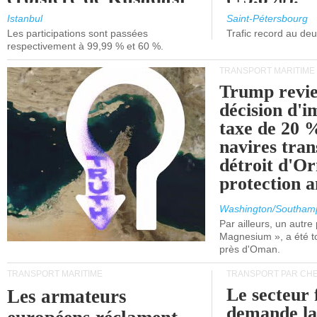
et de Lisbonne.
Istanbul
Saint-Pétersbourg
Les participations sont passées
Trafic record au de
respectivement à 99,99 % et 60 %.
TRANSPORT MARITIME
Trump revie
décision d'
taxe de 20 %
navires tran
détroit d'O
protection 
Washington/Southam
Par ailleurs, un autre p
Magnesium », a été t
près d'Oman.
TRANSPORT MARITIME
TRANSPORT PAR CHE
Le secteur 
Les armateurs
demande l