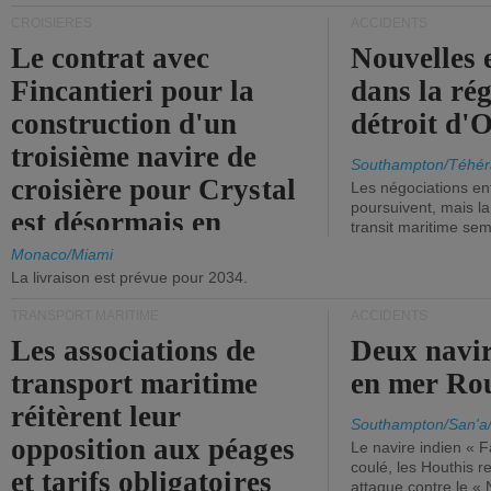
CROISIÈRES
ACCIDENTS
Le contrat avec
Nouvelles 
Fincantieri pour la
dans la ré
construction d'un
détroit d'
troisième navire de
Southampton/Téhér
croisière pour Crystal
Les négociations en
poursuivent, mais l
est désormais en
transit maritime sem
vigueur.
Monaco/Miami
La livraison est prévue pour 2034.
TRANSPORT MARITIME
ACCIDENTS
Les associations de
Deux navir
transport maritime
en mer Ro
réitèrent leur
Southampton/San'a
opposition aux péages
Le navire indien « F
coulé, les Houthis 
et tarifs obligatoires
attaque contre le «