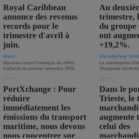
Royal Caribbean
Au deuxiè
annonce des revenus
trimestre, 
records pour le
du group
trimestre d'avril à
ont augme
juin.
+19,2%.
Miami
Marseille/New York/
Nouveau record historique de chiffre
La coentreprise Uni
d'affaires au premier semestre 2026
Stonepeak est term
PORTS
PORTS
PortXchange : Pour
Dans le po
réduire
Trieste, le 
immédiatement les
marchandis
émissions du transport
augmente t
maritime, nous devons
celui des
nous concentrer sur
marchandis