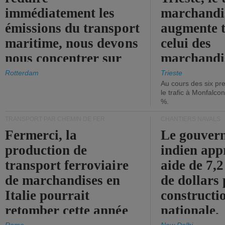
immédiatement les
marchandis
émissions du transport
augmente t
maritime, nous devons
celui des
nous concentrer sur
marchandis
les ports.
diminue.
Rotterdam
Trieste
Au cours des six pr
le trafic à Monfalco
%.
TRANSPORT PAR CHEMIN DE FER
CHANTIERS NAVALS
Fermerci, la
Le gouver
production de
indien app
transport ferroviaire
aide de 7,2
de marchandises en
de dollars 
Italie pourrait
constructi
retomber cette année
nationale.