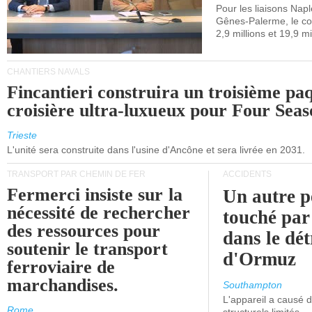
maritimes av
Pour les liaisons Nap
Gênes-Palerme, le coû
occidentale.
2,9 millions et 19,9 mi
CHANTIERS NAVALS
Fincantieri construira un troisième pa
croisière ultra-luxueux pour Four Seas
Trieste
L'unité sera construite dans l'usine d'Ancône et sera livrée en 2031.
TRANSPORT PAR CHEMIN DE FER
ACCIDENTS
Fermerci insiste sur la
Un autre p
nécessité de rechercher
touché par
des ressources pour
dans le dét
soutenir le transport
d'Ormuz
ferroviaire de
marchandises.
Southampton
L'appareil a causé
Rome