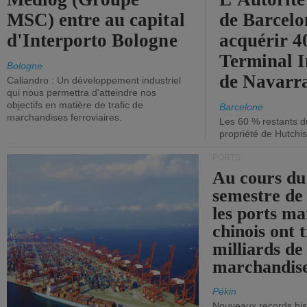
MSC) entre au capital
de Barcelo
d'Interporto Bologne
acquérir 
Terminal 
Bologne
de Navarr
Caliandro : Un développement industriel
qui nous permettra d'atteindre nos
objectifs en matière de trafic de
Barcelone
marchandises ferroviaires.
Les 60 % restants du
propriété de Hutchis
PORTS
Au cours du
semestre de 
les ports ma
chinois ont t
milliards de
marchandise
Pékin
Nouveaux records hist