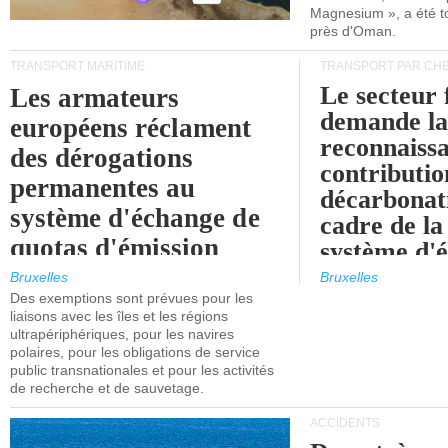
Magnesium », a été t
près d'Oman.
TRANSPORT MARITIME
TRANSPORT PAR CHE
Le secteur 
Les armateurs
demande l
européens réclament
reconnaissa
des dérogations
contributio
permanentes au
décarbonat
système d'échange de
cadre de la
quotas d'émission
système d'
maritimes de l'UE
quotas d'ém
Bruxelles
Bruxelles
l'UE (SEQ
Des exemptions sont prévues pour les
après 2030.
liaisons avec les îles et les régions
ultrapériphériques, pour les navires
polaires, pour les obligations de service
public transnationales et pour les activités
de recherche et de sauvetage.
ACCIDENTS