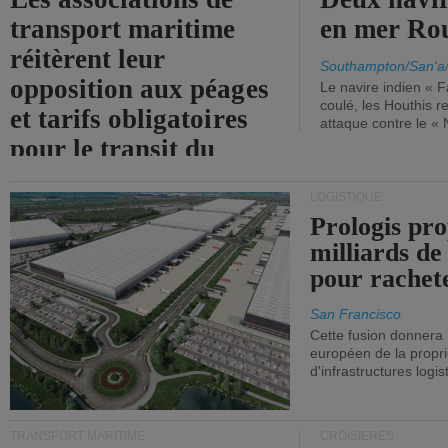
transport maritime
en mer Ro
réitèrent leur
Southampton/San'a
opposition aux péages
Le navire indien « F
coulé, les Houthis 
et tarifs obligatoires
attaque contre le «
pour le transit du
détroit d'Ormuz.
LOGISTIQUE
Prologis pro
milliards de
pour rachet
San Francisco
Cette fusion donnera
européen de la propri
d'infrastructures logis
TRANSPORT MARITIME
CROISIÈRES