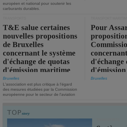
européen et national pour soutenir les
carburants durables.
TRANSPORTS
TRANSPORT MARITIM
T&E salue certaines
Pour Assar
nouvelles propositions
propositio
de Bruxelles
Commissi
concernant le système
concernant
d'échange de quotas
d'échange 
d'émission maritime
d'émission
de l'UE.
timide, alo
Bruxelles
Bruxelles
L'association est plus critique à l'égard
mesures pl
des mesures étudiées par la Commission
courageuse
européenne pour le secteur de l'aviation
attendues.
TRANSPORTS