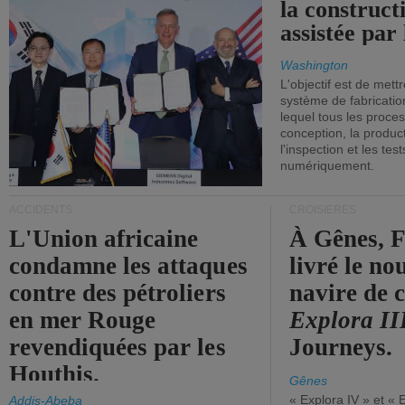
la construct
assistée par 
Washington
L'objectif est de mett
système de fabricati
lequel tous les proces
conception, la producti
l'inspection et les tes
numériquement.
ACCIDENTS
CROISIÈRES
L'Union africaine
À Gênes, F
condamne les attaques
livré le n
contre des pétroliers
navire de c
en mer Rouge
Explora II
revendiquées par les
Journeys.
Houthis.
Gênes
« Explora IV » et « 
Addis-Abeba