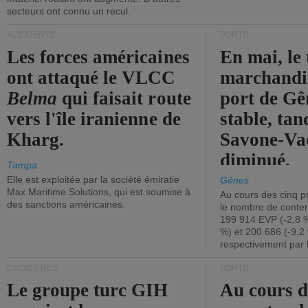
secteurs ont connu un recul.
ACCIDENTS
PORTS
Les forces américaines
En mai, le 
ont attaqué le VLCC
marchandis
Belma
qui faisait route
port de Gên
vers l'île iranienne de
stable, tan
Kharg.
Savone-Vad
diminué.
Tampa
Elle est exploitée par la société émiratie
Gênes
Max Maritime Solutions, qui est soumise à
Au cours des cinq p
des sanctions américaines.
le nombre de conten
199 914 EVP (-2,8 %
%) et 200 686 (-9,2 
respectivement par 
CROISIÈRES
PORTS
Le groupe turc GIH
Au cours 