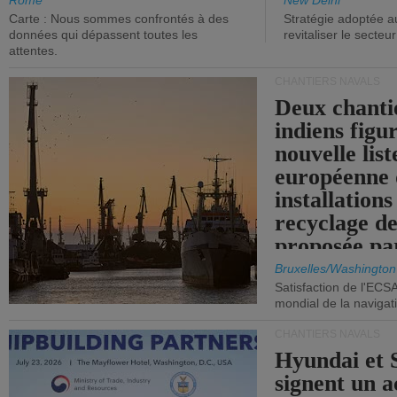
aux niveaux de 2015.
Rome
New Delhi
Carte : Nous sommes confrontés à des
Stratégie adoptée a
données qui dépassent toutes les
revitaliser le secteur
attentes.
CHANTIERS NAVALS
Deux chanti
indiens figu
nouvelle list
européenne 
installations
recyclage de
proposée pa
Commission
Bruxelles/Washington
Satisfaction de l'ECS
mondial de la navigat
CHANTIERS NAVALS
Hyundai et 
signent un 