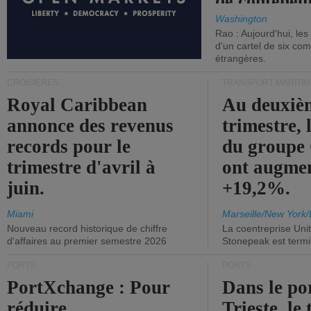
de conteneu
Washington
Rao : Aujourd'hui, le
d'un cartel de six co
étrangères.
CROISIÈRES
TRANSPORT MARITIM
Royal Caribbean
Au deuxiè
annonce des revenus
trimestre, 
records pour le
du group
trimestre d'avril à
ont augme
juin.
+19,2%.
Miami
Marseille/New York/
Nouveau record historique de chiffre
La coentreprise Uni
d'affaires au premier semestre 2026
Stonepeak est term
PORTS
PORTS
PortXchange : Pour
Dans le po
réduire
Trieste, le 