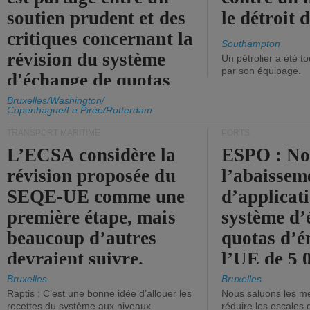
soutien prudent et des
le détroit
critiques concernant la
Southampton
révision du système
Un pétrolier a été 
par son équipage.
d'échange de quotas
d'émission de l'UE.
Bruxelles/Washington/
Copenhague/Le Pirée/Rotterdam
TRANSPORT MARITIME
PORTS
L’ECSA considère la
ESPO : No
révision proposée du
l’abaissem
SEQE-UE comme une
d’applicat
première étape, mais
système d’
beaucoup d’autres
quotas d’é
devraient suivre.
l’UE de 5 
tonneaux d
Bruxelles
Bruxelles
Raptis : C’est une bonne idée d’allouer les
Nous saluons les me
brute.
recettes du système aux niveaux
réduire les escales 