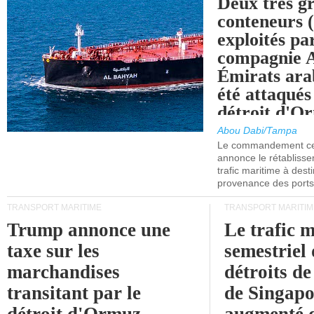
Deux très g
conteneurs
exploités pa
compagnie
Émirats ara
été attaqués
détroit d'O
Abou Dabi/Tampa
Le commandement cen
annonce le rétabliss
trafic maritime à dest
provenance des ports 
TRANSPORT MARITIME
TRANSPORT MARITIM
Trump annonce une
Le trafic 
taxe sur les
semestriel 
marchandises
détroits d
transitant par le
de Singapo