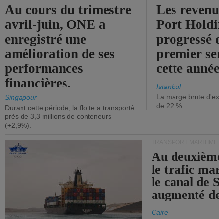
Au cours du trimestre
Les revenu
avril-juin, ONE a
Port Holdi
enregistré une
progressé 
amélioration de ses
premier se
performances
cette année
financières.
Istanbul
La marge brute d'ex
Singapour
de 22 %.
Durant cette période, la flotte a transporté
près de 3,3 millions de conteneurs
(+2,9%).
TRANSPORT MARITIME
Au deuxième
le trafic ma
le canal de 
augmenté de
Caire