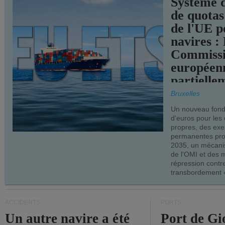
Système 
de quotas
de l'UE p
navires :
Commiss
européen
partielle
demandes
Bruxelles
armateur
Un nouveau fonds
d'euros pour les
propres, des ex
permanentes pro
2035, un mécani
de l'OMI et des 
répression contre
transbordement «
ACCIDENTS
PORTS
Un autre navire a été
Port de Gi