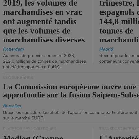
2019, les volumes de
trimestre, 
marchandises en vrac
espagnols o
ont augmenté tandis
144,8 mill
que les volumes de
tonnes de
marchandises diverses
marchandi
ont diminué.
(+2,9%).
Rotterdam
Madrid
Au cours du premier semestre 2026,
Record pour les ma
212,0 millions de tonnes de marchandises
conteneurs convent
ont été transportées (+0,4%).
CONCURRENCE
La Commission européenne ouvre une 
approfondie sur la fusion Saipem-Subs
Bruxelles
Bruxelles considère les effets de l'opération comme particulièrement
sur le marché SURF.
PLATEFORMES LOGISTIQUES
TRANSPORT INTERM
Medlog (Groupe
L'Autorité