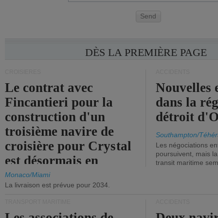
Send
DÈS LA PREMIÈRE PAGE
CROISIÈRES
ACCIDENTS
Le contrat avec
Nouvelles 
Fincantieri pour la
dans la ré
construction d'un
détroit d'
troisième navire de
Southampton/Téhér
croisière pour Crystal
Les négociations en
poursuivent, mais l
est désormais en
transit maritime sem
vigueur.
Monaco/Miami
La livraison est prévue pour 2034.
TRANSPORT MARITIME
ACCIDENTS
Les associations de
Deux navir