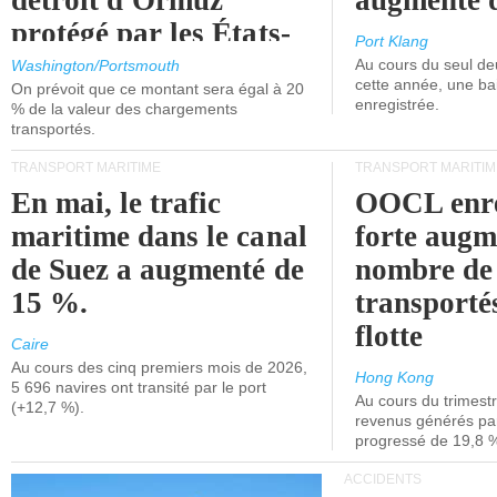
détroit d'Ormuz
augmenté 
protégé par les États-
Port Klang
Unis.
Au cours du seul de
Washington/Portsmouth
cette année, une ba
On prévoit que ce montant sera égal à 20
enregistrée.
% de la valeur des chargements
transportés.
TRANSPORT MARITIME
TRANSPORT MARITIM
En mai, le trafic
OOCL enre
maritime dans le canal
forte augm
de Suez a augmenté de
nombre de
15 %.
transporté
flotte
Caire
Au cours des cinq premiers mois de 2026,
Hong Kong
5 696 navires ont transité par le port
Au cours du trimestre
(+12,7 %).
revenus générés par 
progressé de 19,8 
ACCIDENTS