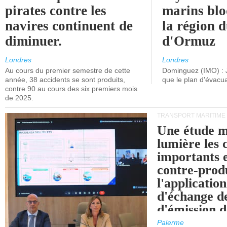
pirates contre les
marins blo
navires continuent de
la région d
diminuer.
d'Ormuz
Londres
Londres
Au cours du premier semestre de cette
Dominguez (IMO) : 
année, 38 accidents se sont produits,
que le plan d'évacua
contre 90 au cours des six premiers mois
de 2025.
TRANSPORT MARITIME
Une étude m
lumière les 
importants e
contre-produ
l'applicatio
d'échange d
d'émission d
(SEQE-UE) a
Palerme