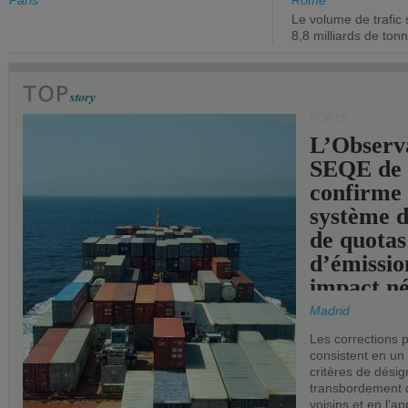
de l'État.
chiffre d'a
Paris
Rome
Le volume de trafic 
opérationn
8,8 milliards de ton
PORTS
L’Observ
SEQE de 
confirme 
système 
de quotas
d’émissio
impact né
les ports 
Madrid
Les corrections 
consistent en un
critères de désig
transbordement 
voisins et en l'ap