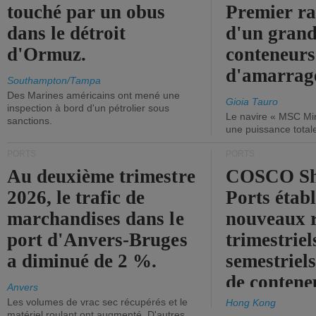
touché par un obus
Premier r
dans le détroit
d'un grand
d'Ormuz.
conteneurs
d'amarrage
Southampton/Tampa
Des Marines américains ont mené une
Gioia Tauro
inspection à bord d'un pétrolier sous
Le navire « MSC Mir
sanctions.
une puissance total
PORTS
PORTS
Au deuxième trimestre
COSCO Sh
2026, le trafic de
Ports établ
marchandises dans le
nouveaux 
port d'Anvers-Bruges
trimestriel
a diminué de 2 %.
semestriels
de contene
Anvers
Les volumes de vrac sec récupérés et le
Hong Kong
matériel roulant ont augmenté. D'autres