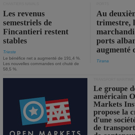
CHANTIERS NAVALS
PORTS
Les revenus
Au deuxiè
semestriels de
trimestre, 
Fincantieri restent
marchandis
stables
ports alba
augmenté 
Trieste
Le bénéfice net a augmenté de 191,4 %.
Tirana
Les nouvelles commandes ont chuté de
58,5 %.
TRANSPORT MARITIME
Le groupe d
américain 
Markets Ins
propose la c
d'une sociét
de transpor