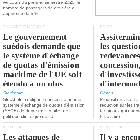
Au cours du premier semestre 2026, le
nombre de passagers de croisière a
augmenté de 5 %.
TRANSPORT MARITIME
PORTS
Le gouvernement
Assitermin
suédois demande que
les questio
le système d'échange
redevances
de quotas d'émission
concession
maritime de l'UE soit
d'investiss
étendu à un plus
d'intermod
grand nombre de
l'attention
Stockholm
Gênes
Stockholm souligne la nécessité pour le
Proposition visant 
navires.
politiciens.
système d'échange de quotas d'émission
réduction sur les fr
(SEQE) de demeurer un pilier de la
terminaux qui augmen
politique climatique de l'UE.
ferroviaire.
PIRATERIE
GENS DE MER
Les attaques de
Il y a enco