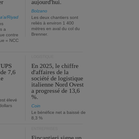
er
aujourd'hui.
Bolzano
a'a/Riyad
Les deux chantiers sont
reliés à environ 1 400
es
mètres en aval du col du
s a
Brenner.
que contre
ique « NCC
LOGISTIQUE
d'UPS
En 2025, le chiffre
de 7,6
d'affaires de la
me
société de logistique
italienne Nord Ovest
a progressé de 13,6
%.
est élevé
dollars
Coin
Le bénéfice net a baissé de
8,3 %
ENTREPRISES
Fincantieri signe un