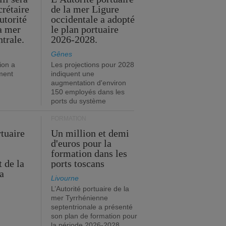
crétaire
de la mer Ligure
utorité
occidentale a adopté
la mer
le plan portuaire
trale.
2026-2028.
Gênes
ion a
Les projections pour 2028
ment
indiquent une
augmentation d'environ
150 employés dans les
ports du système
FORMATION
rtuaire
Un million et demi
d'euros pour la
formation dans les
 de la
ports toscans
a
Livourne
L’Autorité portuaire de la
mer Tyrrhénienne
septentrionale a présenté
son plan de formation pour
la période 2026-2028.