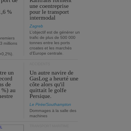
 port de
Railtrans forment
une coentreprise
1,6 %
pour le transport
intermodal
Zagreb
L’objectif est de générer un
trafic de plus de 500 000
premiers
tonnes entre les ports
3 millions
croates et les marchés
d’Europe centrale.
+0,2%).
ACCIDENTS
tre un
Un autre navire de
record
GasLog a heurté une
ns de
côte alors qu'il
2 %) au
quittait le golfe
mestre
Persique.
Le Pirée/Southampton
Dommages à la salle des
machines
TRANSPORT MARITIME