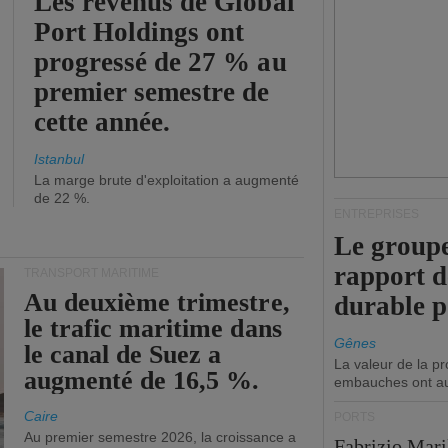
Les revenus de Global
Port Holdings ont
progressé de 27 % au
premier semestre de
cette année.
Istanbul
La marge brute d'exploitation a augmenté
de 22 %.
ENTREPRISES
Le groupe
rapport 
TRANSPORT MARITIME
Au deuxième trimestre,
durable 
le trafic maritime dans
Gênes
le canal de Suez a
La valeur de la p
augmenté de 16,5 %.
embauches ont a
Caire
PORTS
Au premier semestre 2026, la croissance a
Fabrizio Maril