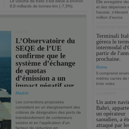
Le volume de trafic s'est élevé à environ
opérationnel.
Elle enregistre de
8,8 milliards de tonnes-km (-7,3%).
et des dépenses 
hausse, s'élevant
million d'euros.
TRANSPORT INTE
PORTS
Terminali Ital
L’Observatoire du
gérera le term
SEQE de l’UE
intermodal d'
partir de l'an
confirme que le
prochaine.
système d’échange
Rome
de quotas
Il comprend envir
d’émission a un
mètres carrés de t
trois voies
impact négatif sur
les ports de l’UE.
Madrid
ACCIDENTS
Un autre navi
Les corrections proposées
Bahri, appart
consistent en un élargissement des
critères de désignation des ports de
un opérateur
transbordement de conteneurs
saoudien, a ét
voisins et en l'application d'un
attaqué par le
facteur de réduction en