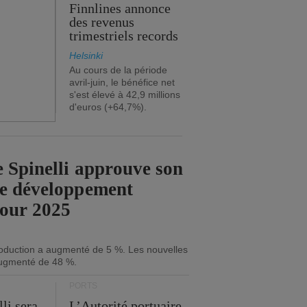
Finnlines annonce
des revenus
trimestriels records
Helsinki
Au cours de la période
avril-juin, le bénéfice net
s'est élevé à 42,9 millions
d'euros (+64,7%).
 Spinelli approuve son
de développement
pour 2025
roduction a augmenté de 5 %. Les nouvelles
ugmenté de 48 %.
PORTS
li sera
L’Autorité portuaire