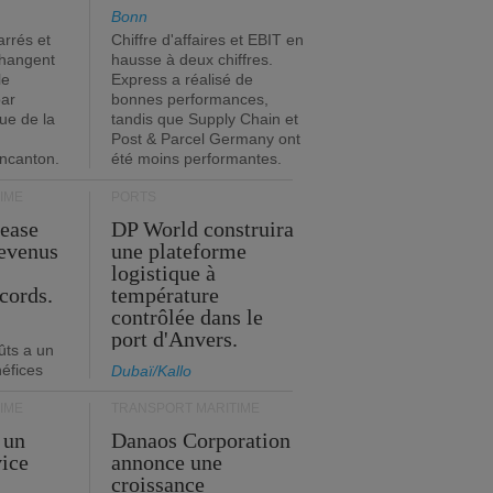
Bonn
rrés et
Chiffre d'affaires et EBIT en
changent
hausse à deux chiffres.
le
Express a réalisé de
par
bonnes performances,
que de la
tandis que Supply Chain et
Post & Parcel Germany ont
incanton.
été moins performantes.
IME
PORTS
Lease
DP World construira
revenus
une plateforme
t
logistique à
cords.
température
contrôlée dans le
port d'Anvers.
ûts a un
néfices
Dubaï/Kallo
IME
TRANSPORT MARITIME
 un
Danaos Corporation
vice
annonce une
s
croissance