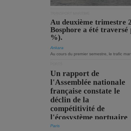
TRANSPORT MARITIME
Au deuxième trimestre 20
Bosphore a été traversé 
%).
Ankara
Au cours du premier semestre, le trafic mar
PORTS
Un rapport de
l'Assemblée nationale
française constate le
déclin de la
compétitivité de
l'écosystème portuaire
de l'État.
Paris