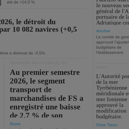
été de +14,0 %.
le nouveau se
général de l'A
portuaire de 
26, le détroit du
Adriatique cen
par 10 082 navires (+0,5
Ancône
Le comité de gest
approuvé l'ajuste
budgétaire de
l'établissement
itime a diminué de -0,5%.
TRANSPORT PAR CHEMIN DE FER
PORTS
Au premier semestre
L'Autorité po
2026, le segment
de la mer
Tyrrhénienne
transport de
méridionale et
marchandises de FS a
mer Ionienne 
approuvé la
enregistré une baisse
modification
de 2,7 % de son
budgétaire.
chiffre d'affaires
Rome
Gioia Tauro