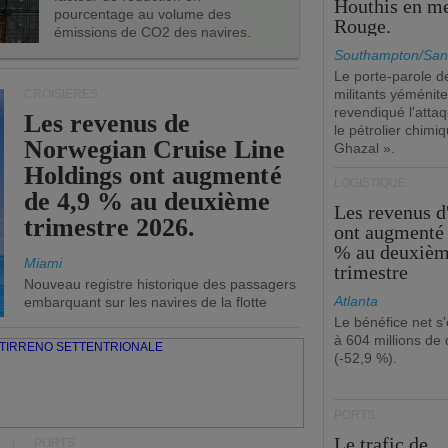
Houthis en m
pourcentage au volume des
Rouge.
émissions de CO2 des navires.
Southampton/San
Le porte-parole d
militants yéménite
CROISIÈRES
revendiqué l'atta
Les revenus de
le pétrolier chim
Norwegian Cruise Line
Ghazal ».
Holdings ont augmenté
LOGISTIQUE
de 4,9 % au deuxième
Les revenus 
trimestre 2026.
ont augmenté 
% au deuxiè
Miami
trimestre
Nouveau registre historique des passagers
Atlanta
embarquant sur les navires de la flotte
Le bénéfice net s'
à 604 millions de 
(-52,9 %).
PORTS
Le trafic de
PORTS