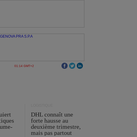
01:14 GMT+2
LOGISTIQUE
uiert
DHL connaît une
stiques
forte hausse au
ume-
deuxième trimestre,
mais pas partout