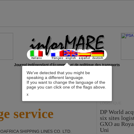
Journal indépendant d'économie et de politique des transports
We've detected that you might be
speaking a different language.
If you want to change the language of the
page you can click one of the flags above.
x
LOGISTIQUE
e service
DP World acq
six sites logi
GXO au Roya
Uni
OAFRICA SHIPPING LINES CO. LTD
.