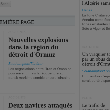
l'Algérie sam
Send
Gênes
La ligne Civitavec
Annaba compléter
REMIÈRE PAGE
lignes existantes r
Sète à Alger et Bé
ACCIDENTS
Nouvelles explosions
dans la région du
ACCIDENTS
détroit d'Ormuz
Un vraquier t
par un obus d
détroit d'Orm
Southampton/Téhéran
Les négociations entre l'Iran et Oman se
Southampton/Lon
poursuivent, mais la réouverture au
Un membre d'équ
transit maritime semble encore lointaine.
serait porté dispa
ACCIDENTS
PORTS
Deux navires attaqués
Le trafic de