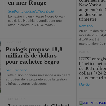
conteneurs au
en mer Rouge
New York a
augmenté de 
Southampton/San'a/New Delhi
au deuxième
Le navire indien « Faize Noore Oliya »
trimestre
coulé, les Houthis revendiquent une
attaque contre le « NCC Wafa »
New York
Au cours des six 
mois de 2026, 4,4
d'EVP ont été
LOGISTIQUE
manutentionnés (
Prologis propose 18,8
PORTS
milliards de dollars
ICTSI enregis
pour racheter Segro
bénéfice net 
de 363 millio
San Francisco
dollars (+24,
Cette fusion donnera naissance à un géant
deuxième tri
européen de la propriété et de la gestion
d'infrastructures logistiques.
Manille
CROISIÈRES