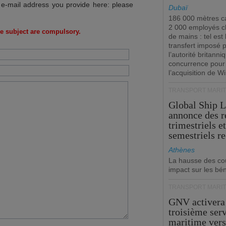
 e-mail address you provide here: please
Dubaï
186 000 mètres ca
2 000 employés 
e subject are compulsory.
de mains : tel est 
transfert imposé 
l’autorité britanni
concurrence pour
l’acquisition de W
TRANSPORT MARIT
Global Ship 
annonce des 
trimestriels e
semestriels re
Athènes
La hausse des co
impact sur les bé
TRANSPORT MARIT
GNV activera
troisième ser
maritime ver