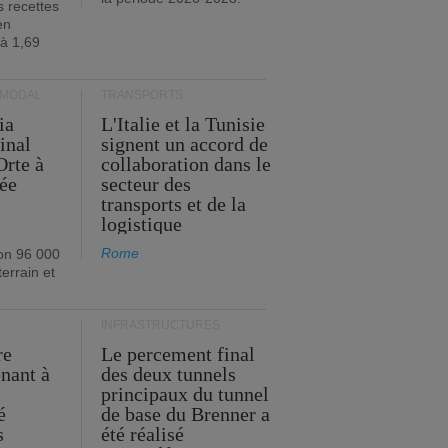
s recettes
en
 à 1,69
RMODAL
TRANSPORTS
ia
L'Italie et la Tunisie
inal
signent un accord de
Orte à
collaboration dans le
née
secteur des
transports et de la
logistique
Rome
on 96 000
errain et
INFRASTRUCTURES
re
Le percement final
enant à
des deux tunnels
principaux du tunnel
é
de base du Brenner a
s
été réalisé