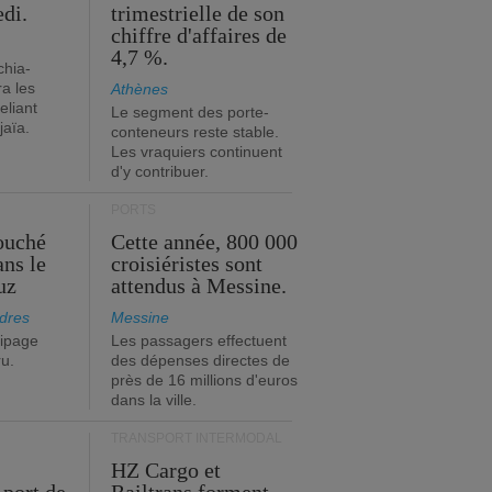
edi.
trimestrielle de son
chiffre d'affaires de
4,7 %.
chia-
a les
Athènes
eliant
Le segment des porte-
jaïa.
conteneurs reste stable.
Les vraquiers continuent
d'y contribuer.
PORTS
ouché
Cette année, 800 000
ans le
croisiéristes sont
uz
attendus à Messine.
dres
Messine
ipage
Les passagers effectuent
ru.
des dépenses directes de
près de 16 millions d'euros
dans la ville.
TRANSPORT INTERMODAL
HZ Cargo et