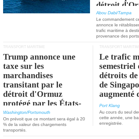
détroit d'O
Abou Dabi/Tampa
Le commandement cen
annonce le rétabliss
trafic maritime à dest
provenance des ports 
TRANSPORT MARITIME
TRANSPORT MARITIM
Trump annonce une
Le trafic 
taxe sur les
semestriel 
marchandises
détroits d
transitant par le
de Singapo
détroit d'Ormuz
augmenté 
protégé par les États-
Port Klang
Unis.
Au cours du seul de
Washington/Portsmouth
cette année, une ba
On prévoit que ce montant sera égal à 20
enregistrée.
% de la valeur des chargements
transportés.