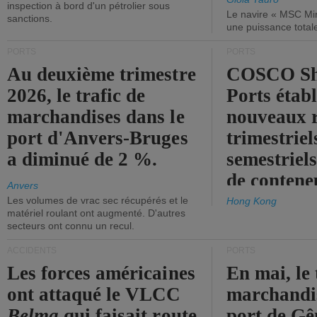
inspection à bord d'un pétrolier sous
Le navire « MSC Mir
sanctions.
une puissance total
PORTS
PORTS
Au deuxième trimestre
COSCO Sh
2026, le trafic de
Ports établ
marchandises dans le
nouveaux 
port d'Anvers-Bruges
trimestriel
a diminué de 2 %.
semestriels
de contene
Anvers
Les volumes de vrac sec récupérés et le
Hong Kong
matériel roulant ont augmenté. D'autres
secteurs ont connu un recul.
ACCIDENTS
PORTS
Les forces américaines
En mai, le 
ont attaqué le VLCC
marchandis
Belma
qui faisait route
port de Gên