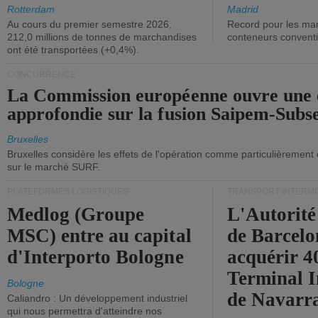
ont diminué.
(+2,9%).
Rotterdam
Madrid
Au cours du premier semestre 2026,
Record pour les ma
212,0 millions de tonnes de marchandises
conteneurs convent
ont été transportées (+0,4%).
CONCURRENCE
La Commission européenne ouvre une 
approfondie sur la fusion Saipem-Subs
Bruxelles
Bruxelles considère les effets de l'opération comme particulièrement
sur le marché SURF.
PLATEFORMES LOGISTIQUES
TRANSPORT INTERM
Medlog (Groupe
L'Autorité
MSC) entre au capital
de Barcelo
d'Interporto Bologne
acquérir 
Terminal 
Bologne
de Navarr
Caliandro : Un développement industriel
qui nous permettra d'atteindre nos