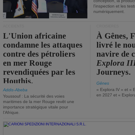
conception, la producti
l'inspection et les tes
numériquement.
ACCIDENTS
CROISIÈRES
L'Union africaine
À Gênes, F
condamne les attaques
livré le n
contre des pétroliers
navire de c
en mer Rouge
Explora II
revendiquées par les
Journeys.
Houthis.
Gênes
« Explora IV » et « 
Addis-Abeba
en 2027 et « Explor
Youssouf : La sécurité des voies
maritimes de la mer Rouge revêt une
importance stratégique vitale pour
l'Afrique.