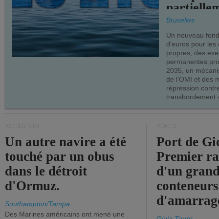
partielle
demandes
Bruxelles
armateur
Un nouveau fonds
d'euros pour les
propres, des ex
permanentes pro
2035, un mécani
de l'OMI et des 
répression contre
transbordement «
ACCIDENTS
PORTS
Un autre navire a été
Port de Gi
touché par un obus
Premier r
dans le détroit
d'un grand
d'Ormuz.
conteneurs
d'amarrage
Southampton/Tampa
Des Marines américains ont mené une
Gioia Tauro