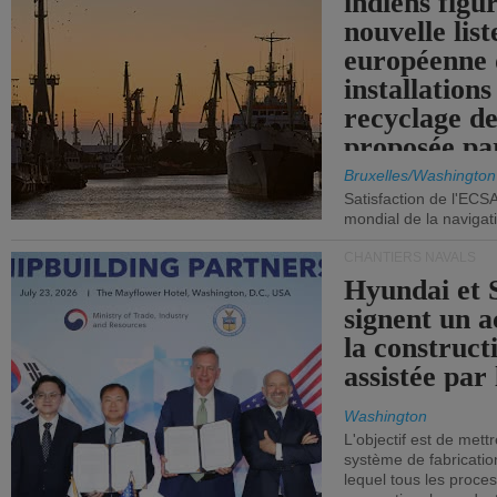
indiens figu
nouvelle list
européenne 
installations
recyclage de
proposée pa
Commission
Bruxelles/Washington
Satisfaction de l'ECS
mondial de la navigat
CHANTIERS NAVALS
Hyundai et 
signent un 
la construct
assistée par 
Washington
L'objectif est de mett
système de fabricati
lequel tous les proces