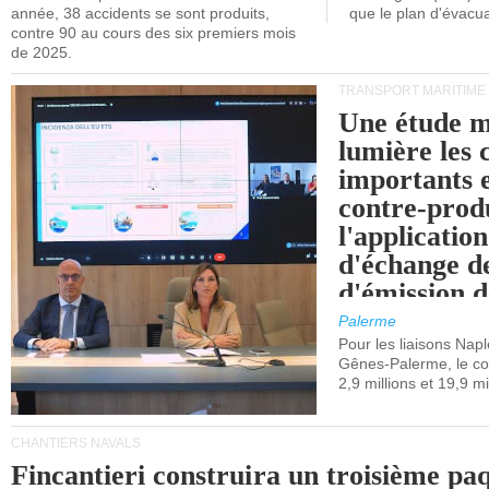
année, 38 accidents se sont produits,
que le plan d'évacua
contre 90 au cours des six premiers mois
de 2025.
TRANSPORT MARITIME
Une étude m
lumière les 
importants e
contre-produ
l'applicatio
d'échange d
d'émission d
(SEQE-UE) a
Palerme
maritimes av
Pour les liaisons Nap
Gênes-Palerme, le coû
occidentale.
2,9 millions et 19,9 mi
CHANTIERS NAVALS
Fincantieri construira un troisième pa