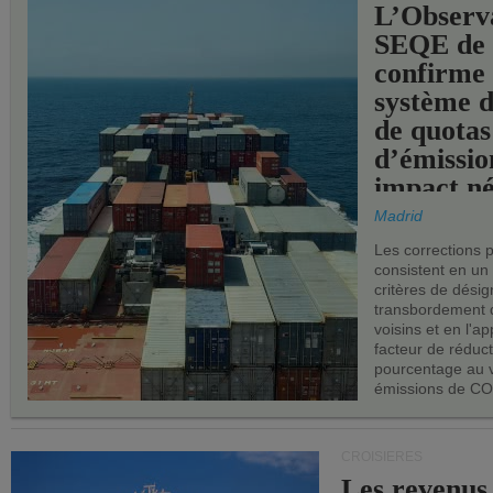
L’Observ
SEQE de 
confirme 
système 
de quotas
d’émissio
impact né
les ports 
Madrid
Les corrections 
consistent en un
critères de désig
transbordement 
voisins et en l'ap
facteur de réduc
pourcentage au 
émissions de CO
CROISIÈRES
Les revenus