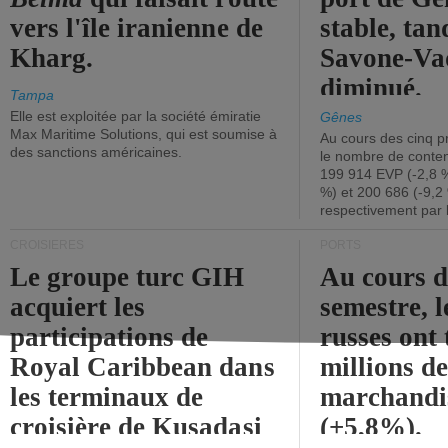
vers l'île iranienne de
stable, tan
Kharg.
Savone-Vad
diminué.
Tampa
Elle est exploitée par la société émiratie
Gênes
Max Maritime Solutions, qui est soumise à
Au cours des cinq p
des sanctions américaines.
le nombre de conten
199 914 EVP (-2,8 %
%) et 200 686 (-9,2 
respectivement par 
CROISIÈRES
PORTS
Le groupe turc GIH
Au cours 
acquiert les
semestre, l
participations de
russes ont 
Royal Caribbean dans
millions d
les terminaux de
marchandi
croisière de Kusadasi
(+5,8%).