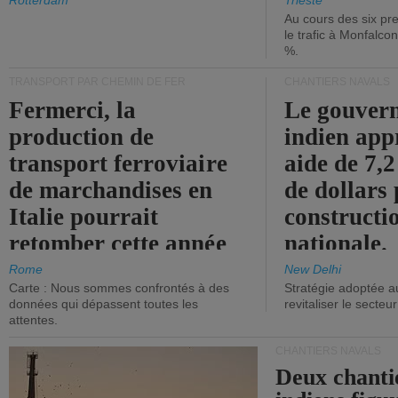
les ports.
diminue.
Rotterdam
Trieste
Au cours des six pr
le trafic à Monfalco
%.
TRANSPORT PAR CHEMIN DE FER
CHANTIERS NAVALS
Fermerci, la
Le gouver
production de
indien app
transport ferroviaire
aide de 7,2
de marchandises en
de dollars 
Italie pourrait
constructi
retomber cette année
nationale.
aux niveaux de 2015.
Rome
New Delhi
Carte : Nous sommes confrontés à des
Stratégie adoptée a
données qui dépassent toutes les
revitaliser le secteur
attentes.
CHANTIERS NAVALS
Deux chanti