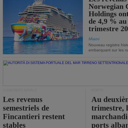
Norwegian C
Holdings on
de 4,9 % au
trimestre 20
Miami
Nouveau registre his
embarquant sur les nav
CHANTIERS NAVALS
PORTS
Les revenus
Au deuxiè
semestriels de
trimestre, 
Fincantieri restent
marchandis
stables
ports alba