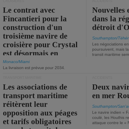
CROISIÈRES
ACCIDENTS
Le contrat avec
Nouvelles 
Fincantieri pour la
dans la ré
construction d'un
détroit d'
troisième navire de
Southampton/Téhér
croisière pour Crystal
Les négociations en
poursuivent, mais l
est désormais en
transit maritime sem
vigueur.
Monaco/Miami
La livraison est prévue pour 2034.
TRANSPORT MARITIME
ACCIDENTS
Les associations de
Deux navir
transport maritime
en mer Ro
réitèrent leur
Southampton/San'a
opposition aux péages
Le navire indien « F
coulé, les Houthis 
et tarifs obligatoires
attaque contre le «