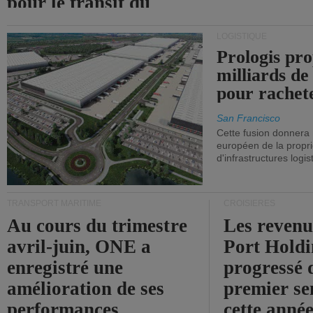
pour le transit du
détroit d'Ormuz.
LOGISTIQUE
Prologis pro
milliards de
pour rachet
San Francisco
Cette fusion donnera
européen de la propri
d'infrastructures logis
TRANSPORT MARITIME
CROISIÈRES
Au cours du trimestre
Les revenu
avril-juin, ONE a
Port Holdi
enregistré une
progressé 
amélioration de ses
premier se
performances
cette année