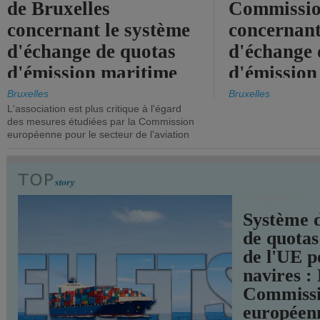
de Bruxelles
Commissi
concernant le système
concernant
d'échange de quotas
d'échange 
d'émission maritime
d'émission
de l'UE.
timide, alo
Bruxelles
Bruxelles
L'association est plus critique à l'égard
mesures pl
des mesures étudiées par la Commission
courageuse
européenne pour le secteur de l'aviation
attendues.
TRANSPORTS
Système 
de quotas
de l'UE p
navires :
Commiss
européen