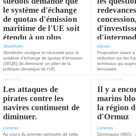
suédois demande que
les questio
le système d'échange
redevances
de quotas d'émission
concession
maritime de l'UE soit
d'investiss
étendu à un plus
d'intermod
grand nombre de
l'attention
Stockholm
Gênes
Stockholm souligne la nécessité pour le
Proposition visant 
navires.
politiciens.
système d'échange de quotas d'émission
réduction sur les fr
(SEQE) de demeurer un pilier de la
terminaux qui augmen
politique climatique de l'UE.
ferroviaire.
PIRATERIE
GENS DE MER
Les attaques de
Il y a enco
pirates contre les
marins blo
navires continuent de
la région d
diminuer.
d'Ormuz
Londres
Londres
Au cours du premier semestre de cette
Dominguez (IMO) : 