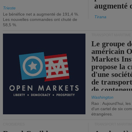
augmenté 
Trieste
Le bénéfice net a augmenté de 191,4 %.
Tirana
Les nouvelles commandes ont chuté de
58,5 %.
TRANSPORT MARITIME
Le groupe d
américain 
Markets Ins
propose la c
d'une sociét
de transpor
de conteneu
Washington
Rao : Aujourd'hui, le
d'un cartel de six co
étrangères.
CROISIÈRES
TRANSPORT MARITIM