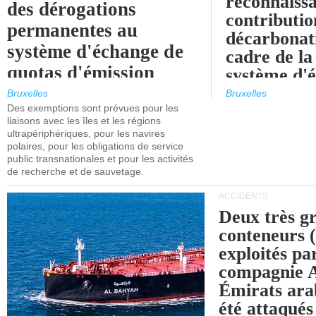
reconnaissa
des dérogations
contributio
permanentes au
décarbonat
système d'échange de
cadre de la
quotas d'émission
système d'
maritimes de l'UE
quotas d'ém
Bruxelles
Bruxelles
l'UE (SEQ
Des exemptions sont prévues pour les
après 2030.
liaisons avec les îles et les régions
ultrapériphériques, pour les navires
polaires, pour les obligations de service
public transnationales et pour les activités
de recherche et de sauvetage.
ACCIDENTS
Deux très g
conteneurs
exploités pa
compagnie
Émirats ara
été attaqués