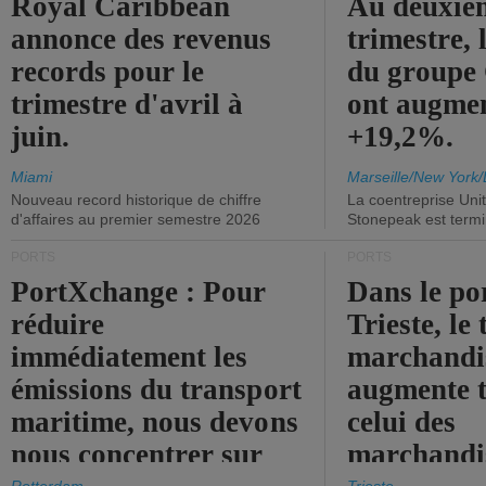
Royal Caribbean
Au deuxiè
annonce des revenus
trimestre, 
records pour le
du group
trimestre d'avril à
ont augme
juin.
+19,2%.
Miami
Marseille/New York/
Nouveau record historique de chiffre
La coentreprise Uni
d'affaires au premier semestre 2026
Stonepeak est term
PORTS
PORTS
PortXchange : Pour
Dans le po
réduire
Trieste, le 
immédiatement les
marchandis
émissions du transport
augmente t
maritime, nous devons
celui des
nous concentrer sur
marchandis