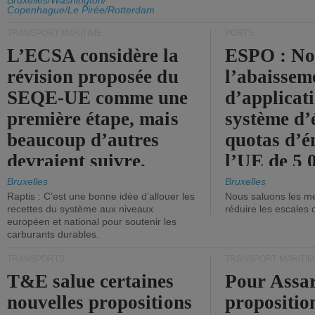
d'émission de l'UE.
Bruxelles/Washington/
Copenhague/Le Pirée/Rotterdam
TRANSPORT MARITIME
PORTS
L’ECSA considère la
ESPO : No
révision proposée du
l’abaissem
SEQE-UE comme une
d’applicat
première étape, mais
système d’
beaucoup d’autres
quotas d’é
devraient suivre.
l’UE de 5 
tonneaux d
Bruxelles
Bruxelles
Raptis : C’est une bonne idée d’allouer les
Nous saluons les me
brute.
recettes du système aux niveaux
réduire les escales 
européen et national pour soutenir les
carburants durables.
TRANSPORTS
TRANSPORT MARITIM
T&E salue certaines
Pour Assar
nouvelles propositions
propositio