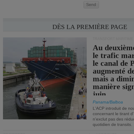
Send
DÈS LA PREMIÈRE PAGE
TRANSPORT MARITIME
Au deuxième
le trafic ma
le canal de
augmenté de
mais a dimi
manière sign
juin.
Panama/Balboa
L'ACP introduit de nou
concernant le tirant d
n'exclut pas des réd
quotidien de transits.