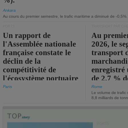
%).
Ankara
Au cours du premier semestre, le trafic maritime a diminué de -0,5%.
PORTS
TRANSPORT PAR CHE
Un rapport de
Au premie
l'Assemblée nationale
2026, le s
française constate le
transport 
déclin de la
marchandis
compétitivité de
enregistré
l'écosystème portuaire
de 2,7 % d
de l'État.
chiffre d'a
Paris
Rome
Le volume de trafic 
opérationn
8,8 milliards de ton
PORTS