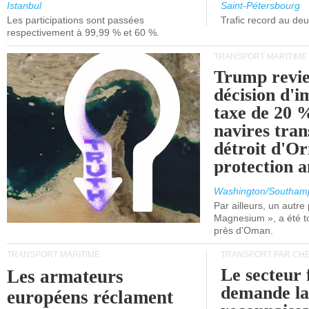
et de Lisbonne.
Istanbul
Saint-Pétersbourg
Les participations sont passées
Trafic record au de
respectivement à 99,99 % et 60 %.
TRANSPORT MARITIME
Trump revie
décision d'
taxe de 20 %
navires tran
détroit d'O
protection 
Washington/Southam
Par ailleurs, un autre p
Magnesium », a été t
près d'Oman.
TRANSPORT MARITIME
TRANSPORT PAR CHE
Le secteur 
Les armateurs
demande l
européens réclament