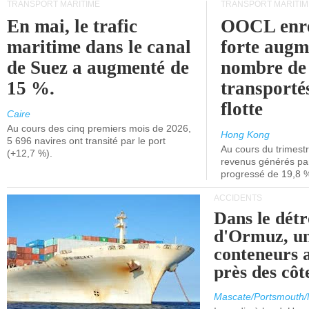
TRANSPORT MARITIME
TRANSPORT MARITIM
En mai, le trafic
OOCL enre
maritime dans le canal
forte augm
de Suez a augmenté de
nombre de
15 %.
transporté
flotte
Caire
Au cours des cinq premiers mois de 2026,
Hong Kong
5 696 navires ont transité par le port
Au cours du trimestre
(+12,7 %).
revenus générés par 
progressé de 19,8 
ACCIDENTS
Dans le détr
d'Ormuz, un
conteneurs a
près des cô
Mascate/Portsmouth