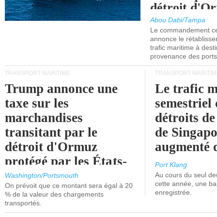
détroit d'O
Abou Dabi/Tampa
Le commandement cen
annonce le rétabliss
trafic maritime à dest
provenance des ports 
TRANSPORT MARITIME
TRANSPORT MARITIM
Trump annonce une
Le trafic 
taxe sur les
semestriel 
marchandises
détroits d
transitant par le
de Singapo
détroit d'Ormuz
augmenté 
protégé par les États-
Port Klang
Unis.
Au cours du seul de
Washington/Portsmouth
cette année, une ba
On prévoit que ce montant sera égal à 20
enregistrée.
% de la valeur des chargements
transportés.