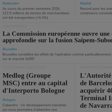
ont diminué.
(+2,9%).
Rotterdam
Madrid
Au cours du premier semestre 2026,
Record pour les ma
212,0 millions de tonnes de marchandises
conteneurs convent
ont été transportées (+0,4%).
CONCURRENCE
La Commission européenne ouvre une 
approfondie sur la fusion Saipem-Subs
Bruxelles
Bruxelles considère les effets de l'opération comme particulièrement
sur le marché SURF.
PLATEFORMES LOGISTIQUES
TRANSPORT INTERM
Medlog (Groupe
L'Autorité
MSC) entre au capital
de Barcelo
d'Interporto Bologne
acquérir 
Terminal 
Bologne
de Navarr
Caliandro : Un développement industriel
qui nous permettra d'atteindre nos