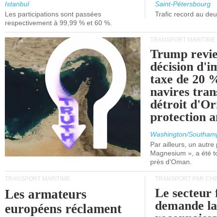
et de Lisbonne.
Istanbul
Saint-Pétersbourg
Les participations sont passées
Trafic record au de
respectivement à 99,99 % et 60 %.
TRANSPORT MARITIME
Trump revie
décision d'
taxe de 20 %
navires tran
détroit d'O
protection 
Washington/Southam
Par ailleurs, un autre p
Magnesium », a été t
près d'Oman.
TRANSPORT MARITIME
TRANSPORT PAR CHE
Le secteur 
Les armateurs
demande l
européens réclament