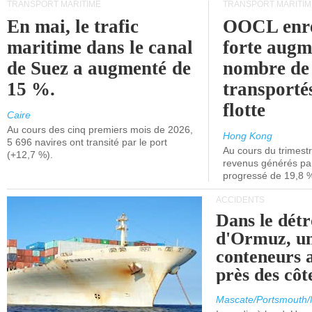
TRANSPORT MARITIME
TRANSPORT MARITIM
En mai, le trafic
OOCL enre
maritime dans le canal
forte augm
de Suez a augmenté de
nombre de
15 %.
transporté
flotte
Caire
Au cours des cinq premiers mois de 2026,
Hong Kong
5 696 navires ont transité par le port
Au cours du trimestre
(+12,7 %).
revenus générés par 
progressé de 19,8 
ACCIDENTS
Dans le détr
d'Ormuz, un
conteneurs a
près des cô
Mascate/Portsmouth