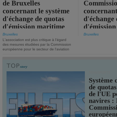
de Bruxelles
Commissi
concernant le système
concernant
d'échange de quotas
d'échange 
d'émission maritime
d'émission
de l'UE.
timide, alo
Bruxelles
Bruxelles
L'association est plus critique à l'égard
mesures pl
des mesures étudiées par la Commission
courageuse
européenne pour le secteur de l'aviation
attendues.
TRANSPORTS
Système 
de quotas
de l'UE p
navires :
Commiss
européen