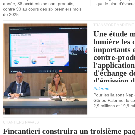
année, 38 accidents se sont produits,
que le plan d'évacua
contre 90 au cours des six premiers mois
de 2025.
TRANSPORT MARITIME
Une étude m
lumière les 
importants e
contre-produ
l'applicatio
d'échange d
d'émission d
(SEQE-UE) a
Palerme
maritimes av
Pour les liaisons Nap
Gênes-Palerme, le coû
occidentale.
2,9 millions et 19,9 mi
CHANTIERS NAVALS
Fincantieri construira un troisième pa