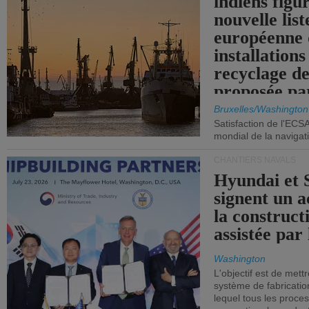
indiens figu
nouvelle list
européenne 
installations
recyclage de
proposée pa
Commission
Bruxelles/Washington
Satisfaction de l'ECS
mondial de la navigat
CHANTIERS NAVALS
Hyundai et 
signent un 
la construct
assistée par 
Washington
L'objectif est de mett
système de fabricati
lequel tous les proces