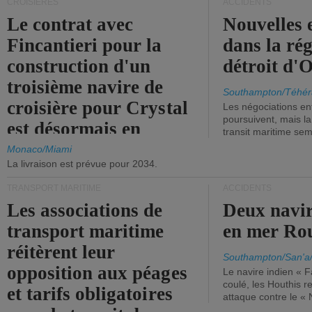
CROISIÈRES
ACCIDENTS
Le contrat avec
Nouvelles 
Fincantieri pour la
dans la ré
construction d'un
détroit d'
troisième navire de
Southampton/Téhér
croisière pour Crystal
Les négociations en
poursuivent, mais l
est désormais en
transit maritime sem
vigueur.
Monaco/Miami
La livraison est prévue pour 2034.
TRANSPORT MARITIME
ACCIDENTS
Les associations de
Deux navir
transport maritime
en mer Ro
réitèrent leur
Southampton/San'a
opposition aux péages
Le navire indien « F
coulé, les Houthis 
et tarifs obligatoires
attaque contre le «