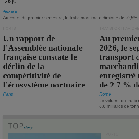
%).
Ankara
Au cours du premier semestre, le trafic maritime a diminué de -0,5%.
PORTS
TRANSPORT PAR CHE
Un rapport de
Au premie
l'Assemblée nationale
2026, le s
française constate le
transport 
déclin de la
marchandis
compétitivité de
enregistré
l'écosystème portuaire
de 2,7 % d
de l'État.
chiffre d'a
Paris
Rome
Le volume de trafic 
opérationn
8,8 milliards de ton
PORTS