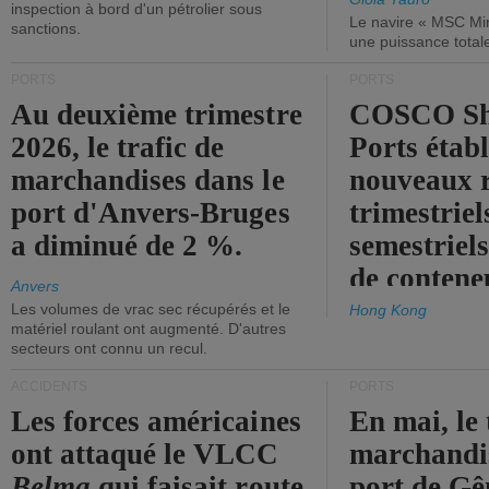
inspection à bord d'un pétrolier sous
Le navire « MSC Mir
sanctions.
une puissance total
PORTS
PORTS
Au deuxième trimestre
COSCO Sh
2026, le trafic de
Ports établ
marchandises dans le
nouveaux 
port d'Anvers-Bruges
trimestriel
a diminué de 2 %.
semestriels
de contene
Anvers
Les volumes de vrac sec récupérés et le
Hong Kong
matériel roulant ont augmenté. D'autres
secteurs ont connu un recul.
ACCIDENTS
PORTS
Les forces américaines
En mai, le 
ont attaqué le VLCC
marchandis
Belma
qui faisait route
port de Gên