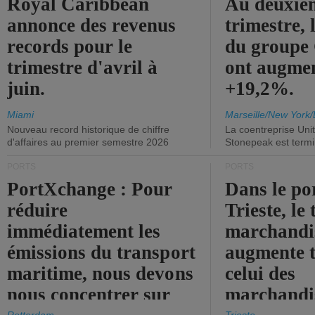
Royal Caribbean
Au deuxiè
annonce des revenus
trimestre, 
records pour le
du group
trimestre d'avril à
ont augme
juin.
+19,2%.
Miami
Marseille/New York/
Nouveau record historique de chiffre
La coentreprise Uni
d'affaires au premier semestre 2026
Stonepeak est term
PORTS
PORTS
PortXchange : Pour
Dans le po
réduire
Trieste, le 
immédiatement les
marchandis
émissions du transport
augmente t
maritime, nous devons
celui des
nous concentrer sur
marchandis