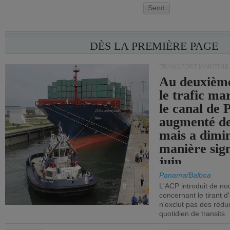
Send
DÈS LA PREMIÈRE PAGE
TRANSPORT MARITIME
Au deuxième
le trafic ma
le canal de
augmenté de
mais a dimi
manière sign
juin.
Panama/Balboa
L'ACP introduit de nou
concernant le tirant d
n'exclut pas des réd
quotidien de transits.