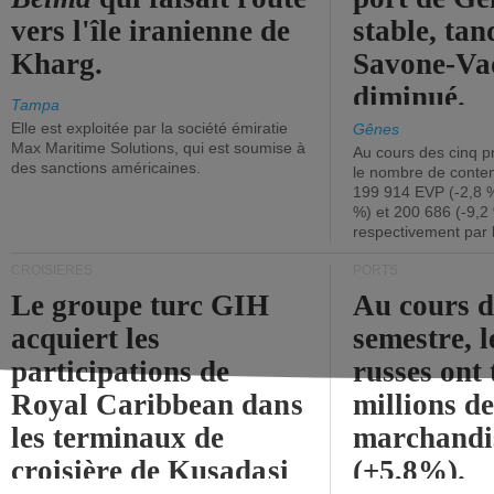
vers l'île iranienne de
stable, tan
Kharg.
Savone-Vad
diminué.
Tampa
Elle est exploitée par la société émiratie
Gênes
Max Maritime Solutions, qui est soumise à
Au cours des cinq p
des sanctions américaines.
le nombre de conten
199 914 EVP (-2,8 %
%) et 200 686 (-9,2 
respectivement par 
CROISIÈRES
PORTS
Le groupe turc GIH
Au cours 
acquiert les
semestre, l
participations de
russes ont 
Royal Caribbean dans
millions d
les terminaux de
marchandi
croisière de Kusadasi
(+5,8%).