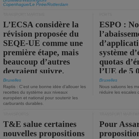
d'émission de l'UE.
Bruxelles/Washington/
Copenhague/Le Pirée/Rotterdam
TRANSPORT MARITIME
PORTS
L’ECSA considère la
ESPO : No
révision proposée du
l’abaissem
SEQE-UE comme une
d’applicat
première étape, mais
système d’
beaucoup d’autres
quotas d’é
devraient suivre.
l’UE de 5 
tonneaux d
Bruxelles
Bruxelles
Raptis : C’est une bonne idée d’allouer les
Nous saluons les me
brute.
recettes du système aux niveaux
réduire les escales 
européen et national pour soutenir les
carburants durables.
TRANSPORTS
TRANSPORT MARITIM
T&E salue certaines
Pour Assar
nouvelles propositions
propositio