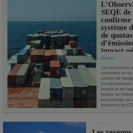
L’Observ
SEQE de 
confirme 
système 
de quotas
d’émissio
impact né
les ports 
Madrid
Les corrections 
consistent en un
critères de désig
transbordement 
voisins et en l'ap
facteur de réduc
pourcentage au 
émissions de CO
CROISIÈRES
Les revenus