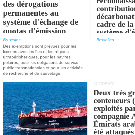
reconnaissa
des dérogations
contributio
permanentes au
décarbonat
système d'échange de
cadre de la
quotas d'émission
système d'
maritimes de l'UE
quotas d'ém
Bruxelles
Bruxelles
l'UE (SEQ
Des exemptions sont prévues pour les
après 2030.
liaisons avec les îles et les régions
ultrapériphériques, pour les navires
polaires, pour les obligations de service
public transnationales et pour les activités
de recherche et de sauvetage.
ACCIDENTS
Deux très g
conteneurs
exploités pa
compagnie
Émirats ara
été attaqués