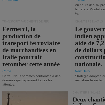
les ports.
diminue.
Rotterdam
Trieste
Au cours des six pr
le trafic à Monfalco
%.
TRANSPORT PAR CHEMIN DE FER
CHANTIERS NAVALS
Fermerci, la
Le gouver
production de
indien app
transport ferroviaire
aide de 7,2
de marchandises en
de dollars 
Italie pourrait
constructi
retomber cette année
nationale.
aux niveaux de 2015.
Rome
New Delhi
Carte : Nous sommes confrontés à des
Stratégie adoptée a
données qui dépassent toutes les
revitaliser le secteur
attentes.
CHANTIERS NAVALS
Deux chanti