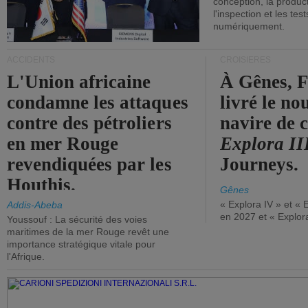
conception, la producti
l'inspection et les tes
numériquement.
ACCIDENTS
CROISIÈRES
L'Union africaine
À Gênes, F
condamne les attaques
livré le n
contre des pétroliers
navire de c
en mer Rouge
Explora II
revendiquées par les
Journeys.
Houthis.
Gênes
« Explora IV » et « 
Addis-Abeba
en 2027 et « Explor
Youssouf : La sécurité des voies
maritimes de la mer Rouge revêt une
importance stratégique vitale pour
l'Afrique.