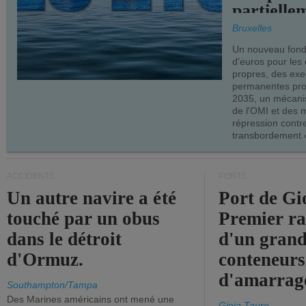
partielle
demandes
Bruxelles
armateur
Un nouveau fonds
d'euros pour les
propres, des ex
permanentes pro
2035, un mécani
de l'OMI et des 
répression contre
transbordement «
ACCIDENTS
PORTS
Un autre navire a été
Port de Gi
touché par un obus
Premier r
dans le détroit
d'un grand
d'Ormuz.
conteneurs
d'amarrage
Southampton/Tampa
Des Marines américains ont mené une
Gioia Tauro