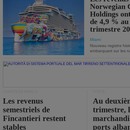
Norwegian C
Holdings on
de 4,9 % au
trimestre 20
Miami
Nouveau registre his
embarquant sur les nav
CHANTIERS NAVALS
PORTS
Les revenus
Au deuxiè
semestriels de
trimestre, 
Fincantieri restent
marchandis
stables
ports alba