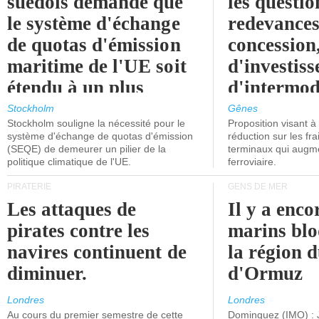
suédois demande que
les questio
le système d'échange
redevances
de quotas d'émission
concession
maritime de l'UE soit
d'investiss
étendu à un plus
d'intermod
grand nombre de
l'attention
Stockholm
Gênes
Stockholm souligne la nécessité pour le
Proposition visant 
navires.
politiciens.
système d'échange de quotas d'émission
réduction sur les fr
(SEQE) de demeurer un pilier de la
terminaux qui augmen
politique climatique de l'UE.
ferroviaire.
PIRATERIE
GENS DE MER
Les attaques de
Il y a enco
pirates contre les
marins blo
navires continuent de
la région d
diminuer.
d'Ormuz
Londres
Londres
Au cours du premier semestre de cette
Dominguez (IMO) : 