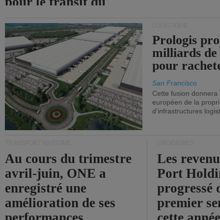
pour le transit du
détroit d'Ormuz.
LOGISTIQUE
Prologis pro
milliards de
pour rachet
San Francisco
Cette fusion donnera
européen de la propri
d'infrastructures logis
TRANSPORT MARITIME
CROISIÈRES
Au cours du trimestre
Les revenu
avril-juin, ONE a
Port Holdi
enregistré une
progressé 
amélioration de ses
premier se
performances
cette année