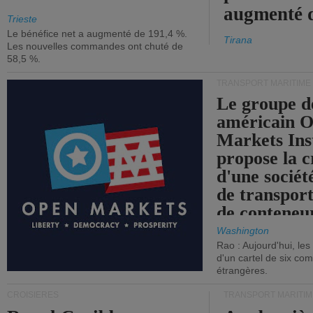
augmenté 
Trieste
Le bénéfice net a augmenté de 191,4 %.
Tirana
Les nouvelles commandes ont chuté de
58,5 %.
TRANSPORT MARITIME
Le groupe d
américain 
Markets Ins
propose la c
d'une sociét
de transpor
de conteneu
Washington
Rao : Aujourd'hui, le
d'un cartel de six co
étrangères.
CROISIÈRES
TRANSPORT MARITIM