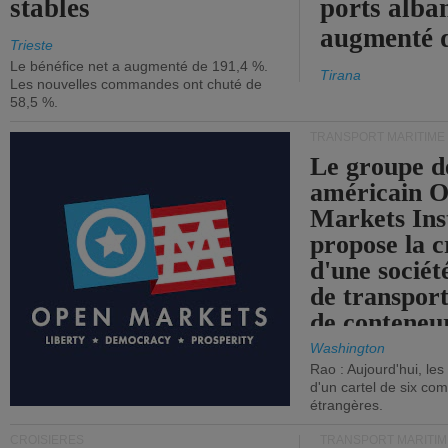
stables
ports alba
augmenté 
Trieste
Le bénéfice net a augmenté de 191,4 %.
Tirana
Les nouvelles commandes ont chuté de
58,5 %.
TRANSPORT MARITIME
Le groupe d
américain 
Markets Ins
propose la c
d'une sociét
de transpor
de conteneu
Washington
Rao : Aujourd'hui, le
d'un cartel de six co
étrangères.
CROISIÈRES
TRANSPORT MARITIM