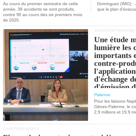
Au cours du premier semestre de cette
Dominguez (IMO) : 
année, 38 accidents se sont produits,
que le plan d'évacua
contre 90 au cours des six premiers mois
de 2025.
TRANSPORT MARITIME
Une étude m
lumière les 
importants e
contre-produ
l'applicatio
d'échange d
d'émission d
(SEQE-UE) a
Palerme
maritimes av
Pour les liaisons Nap
Gênes-Palerme, le coû
occidentale.
2,9 millions et 19,9 mi
CHANTIERS NAVALS