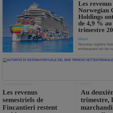
Les revenus
Norwegian C
Holdings on
de 4,9 % au
trimestre 20
Miami
Nouveau registre his
embarquant sur les nav
CHANTIERS NAVALS
PORTS
Les revenus
Au deuxiè
semestriels de
trimestre, 
Fincantieri restent
marchandis