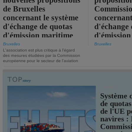
nouvelles propositions
propositio
de Bruxelles
Commissi
concernant le système
concernant
d'échange de quotas
d'échange 
d'émission maritime
d'émission
de l'UE.
timide, alo
Bruxelles
Bruxelles
L'association est plus critique à l'égard
mesures pl
des mesures étudiées par la Commission
courageuse
européenne pour le secteur de l'aviation
attendues.
TRANSPORTS
Système 
de quotas
de l'UE p
navires :
Commiss