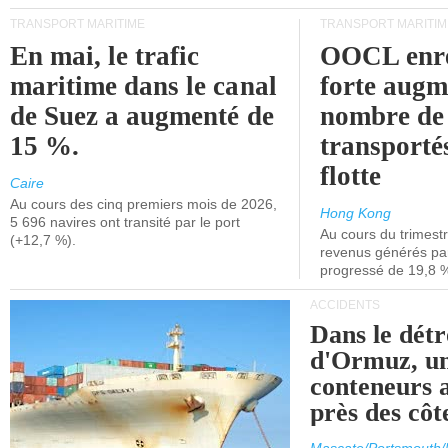
TRANSPORT MARITIME
TRANSPORT MARITIM
En mai, le trafic
OOCL enre
maritime dans le canal
forte augm
de Suez a augmenté de
nombre de
15 %.
transporté
flotte
Caire
Au cours des cinq premiers mois de 2026,
Hong Kong
5 696 navires ont transité par le port
Au cours du trimestre
(+12,7 %).
revenus générés par 
progressé de 19,8 
ACCIDENTS
Dans le détr
d'Ormuz, un
conteneurs a
près des cô