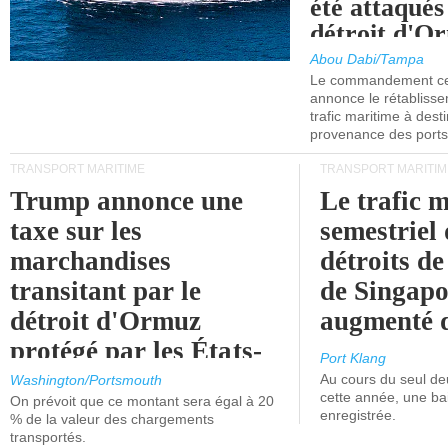
été attaqués
détroit d'O
Abou Dabi/Tampa
Le commandement cen
annonce le rétabliss
trafic maritime à dest
provenance des ports 
TRANSPORT MARITIME
TRANSPORT MARITIM
Trump annonce une
Le trafic 
taxe sur les
semestriel 
marchandises
détroits d
transitant par le
de Singapo
détroit d'Ormuz
augmenté 
protégé par les États-
Port Klang
Unis.
Au cours du seul de
Washington/Portsmouth
cette année, une ba
On prévoit que ce montant sera égal à 20
enregistrée.
% de la valeur des chargements
transportés.