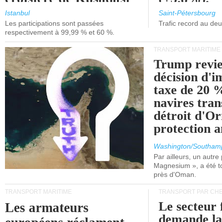
et de Lisbonne.
Istanbul
Saint-Pétersbourg
Les participations sont passées
Trafic record au de
respectivement à 99,99 % et 60 %.
TRANSPORT MARITIME
Trump revie
décision d'
taxe de 20 %
navires tran
détroit d'O
protection 
Washington/Southam
Par ailleurs, un autre p
Magnesium », a été t
près d'Oman.
TRANSPORT MARITIME
TRANSPORT PAR CHE
Le secteur 
Les armateurs
demande l