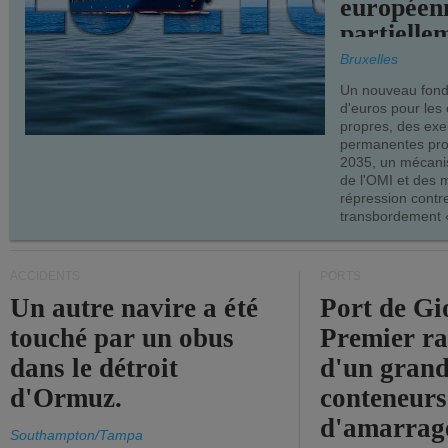
européen
partielle
demandes
Bruxelles
armateur
Un nouveau fonds
d'euros pour les
propres, des ex
permanentes pro
2035, un mécani
de l'OMI et des 
répression contre
transbordement «
ACCIDENTS
PORTS
Un autre navire a été
Port de Gi
touché par un obus
Premier r
dans le détroit
d'un grand
d'Ormuz.
conteneurs
d'amarrage
Southampton/Tampa