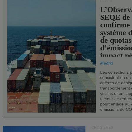
PORTS
L’Observ
SEQE de 
confirme 
système 
de quotas
d’émissio
impact né
les ports 
Madrid
Les corrections 
consistent en un
critères de désig
transbordement 
voisins et en l'ap
facteur de réduc
pourcentage au 
émissions de CO
CROISIÈRES