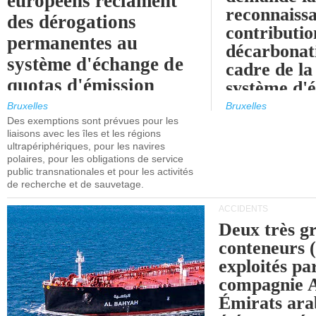
européens réclament
reconnaissa
des dérogations
contributio
permanentes au
décarbonat
système d'échange de
cadre de la
quotas d'émission
système d'
maritimes de l'UE
quotas d'ém
Bruxelles
Bruxelles
l'UE (SEQ
Des exemptions sont prévues pour les
après 2030.
liaisons avec les îles et les régions
ultrapériphériques, pour les navires
polaires, pour les obligations de service
public transnationales et pour les activités
de recherche et de sauvetage.
ACCIDENTS
Deux très g
conteneurs
exploités pa
compagnie
Émirats ara