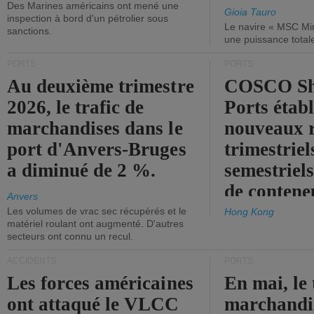
Des Marines américains ont mené une
Gioia Tauro
inspection à bord d'un pétrolier sous
Le navire « MSC Mir
sanctions.
une puissance total
PORTS
PORTS
Au deuxième trimestre
COSCO Sh
2026, le trafic de
Ports établ
marchandises dans le
nouveaux 
port d'Anvers-Bruges
trimestriel
a diminué de 2 %.
semestriels
de contene
Anvers
Les volumes de vrac sec récupérés et le
Hong Kong
matériel roulant ont augmenté. D'autres
secteurs ont connu un recul.
ACCIDENTS
PORTS
Les forces américaines
En mai, le 
ont attaqué le VLCC
marchandis