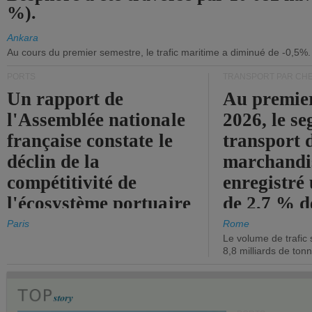
%).
Ankara
Au cours du premier semestre, le trafic maritime a diminué de -0,5%.
PORTS
TRANSPORT PAR CHE
Un rapport de
Au premie
l'Assemblée nationale
2026, le s
française constate le
transport 
déclin de la
marchandis
compétitivité de
enregistré
l'écosystème portuaire
de 2,7 % d
de l'État.
chiffre d'a
Paris
Rome
Le volume de trafic 
opérationn
8,8 milliards de ton