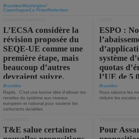
d'émission de l'UE.
Bruxelles/Washington/
Copenhague/Le Pirée/Rotterdam
TRANSPORT MARITIME
PORTS
L’ECSA considère la
ESPO : No
révision proposée du
l’abaissem
SEQE-UE comme une
d’applicat
première étape, mais
système d’
beaucoup d’autres
quotas d’é
devraient suivre.
l’UE de 5 
tonneaux d
Bruxelles
Bruxelles
Raptis : C’est une bonne idée d’allouer les
Nous saluons les me
brute.
recettes du système aux niveaux
réduire les escales 
européen et national pour soutenir les
carburants durables.
TRANSPORTS
TRANSPORT MARITIM
T&E salue certaines
Pour Assar