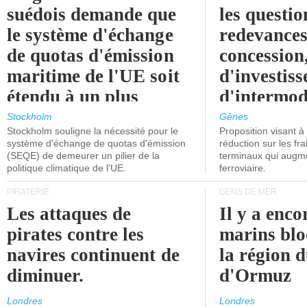
suédois demande que
les questio
le système d'échange
redevances
de quotas d'émission
concession
maritime de l'UE soit
d'investiss
étendu à un plus
d'intermod
grand nombre de
l'attention
Stockholm
Gênes
Stockholm souligne la nécessité pour le
Proposition visant 
navires.
politiciens.
système d'échange de quotas d'émission
réduction sur les fr
(SEQE) de demeurer un pilier de la
terminaux qui augmen
politique climatique de l'UE.
ferroviaire.
PIRATERIE
GENS DE MER
Les attaques de
Il y a enco
pirates contre les
marins blo
navires continuent de
la région d
diminuer.
d'Ormuz
Londres
Londres