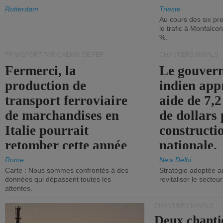
les ports.
diminue.
Rotterdam
Trieste
Au cours des six pr
le trafic à Monfalco
%.
TRANSPORT PAR CHEMIN DE FER
CHANTIERS NAVALS
Fermerci, la
Le gouver
production de
indien app
transport ferroviaire
aide de 7,2
de marchandises en
de dollars 
Italie pourrait
constructi
retomber cette année
nationale.
aux niveaux de 2015.
Rome
New Delhi
Carte : Nous sommes confrontés à des
Stratégie adoptée a
données qui dépassent toutes les
revitaliser le secteur
attentes.
CHANTIERS NAVALS
Deux chanti