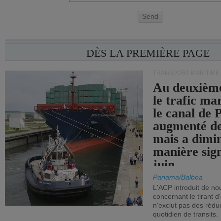
Send
DÈS LA PREMIÈRE PAGE
TRANSPORT MARITIME
Au deuxième
le trafic ma
le canal de
augmenté de
mais a dimi
manière sign
juin.
Panama/Balboa
L'ACP introduit de nou
concernant le tirant d
n'exclut pas des réd
quotidien de transits.