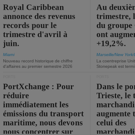
Royal Caribbean
Au deuxiè
annonce des revenus
trimestre, 
records pour le
du group
trimestre d'avril à
ont augme
juin.
+19,2%.
Miami
Marseille/New York/
Nouveau record historique de chiffre
La coentreprise Uni
d'affaires au premier semestre 2026
Stonepeak est term
PORTS
PORTS
PortXchange : Pour
Dans le po
réduire
Trieste, le 
immédiatement les
marchandis
émissions du transport
augmente t
maritime, nous devons
celui des
nous concentrer sur
marchandis