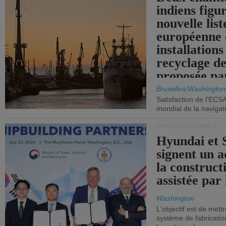
indiens figu
nouvelle list
européenne 
installations
recyclage de
proposée pa
Commission
Bruxelles/Washington
Satisfaction de l'ECS
mondial de la navigat
CHANTIERS NAVALS
Hyundai et 
signent un 
la construct
assistée par 
Washington
L'objectif est de mett
système de fabricati