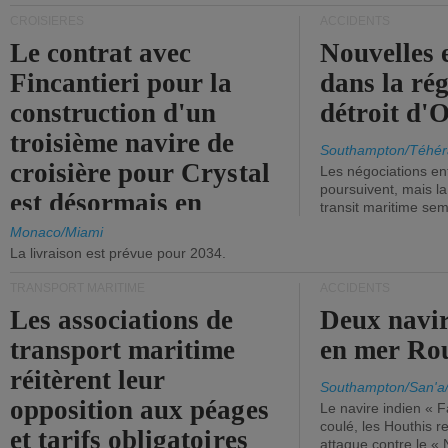
CROISIÈRES
ACCIDENTS
Le contrat avec
Nouvelles 
Fincantieri pour la
dans la ré
construction d'un
détroit d'
troisième navire de
Southampton/Téhér
croisière pour Crystal
Les négociations en
poursuivent, mais l
est désormais en
transit maritime sem
vigueur.
Monaco/Miami
La livraison est prévue pour 2034.
TRANSPORT MARITIME
ACCIDENTS
Les associations de
Deux navir
transport maritime
en mer Ro
réitèrent leur
Southampton/San'a
opposition aux péages
Le navire indien « F
coulé, les Houthis 
et tarifs obligatoires
attaque contre le «