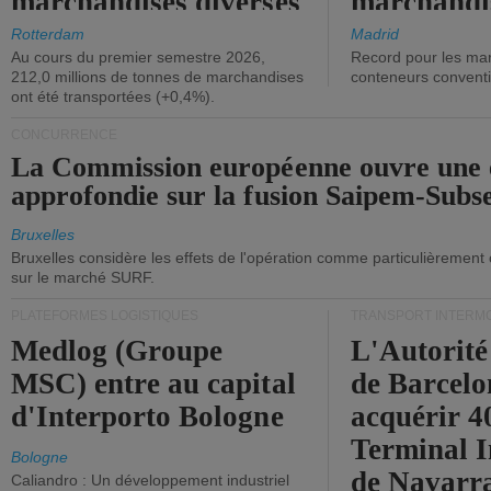
marchandises diverses
marchandi
ont diminué.
(+2,9%).
Rotterdam
Madrid
Au cours du premier semestre 2026,
Record pour les ma
212,0 millions de tonnes de marchandises
conteneurs convent
ont été transportées (+0,4%).
CONCURRENCE
La Commission européenne ouvre une 
approfondie sur la fusion Saipem-Subs
Bruxelles
Bruxelles considère les effets de l'opération comme particulièrement
sur le marché SURF.
PLATEFORMES LOGISTIQUES
TRANSPORT INTERM
Medlog (Groupe
L'Autorité
MSC) entre au capital
de Barcelo
d'Interporto Bologne
acquérir 
Terminal 
Bologne
de Navarr
Caliandro : Un développement industriel