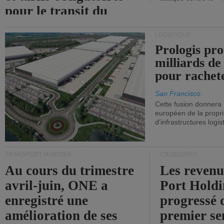
pour le transit du
détroit d'Ormuz.
LOGISTIQUE
Prologis pro
milliards de
pour rachet
San Francisco
Cette fusion donnera
européen de la propri
d'infrastructures logis
TRANSPORT MARITIME
CROISIÈRES
Au cours du trimestre
Les revenu
avril-juin, ONE a
Port Holdi
enregistré une
progressé 
amélioration de ses
premier se