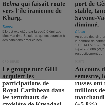
Belma
qui faisait route
port de Gên
vers l'île iranienne de
stable, tan
Kharg.
Savone-Vad
diminué.
Tampa
Elle est exploitée par la société émiratie
Gênes
Max Maritime Solutions, qui est soumise à
Au cours des cinq p
des sanctions américaines.
le nombre de conten
199 914 EVP (-2,8 %
%) et 200 686 (-9,2 
respectivement par 
CROISIÈRES
PORTS
Le groupe turc GIH
Au cours 
acquiert les
semestre, l
participations de
russes ont 
Royal Caribbean dans
millions d
les terminaux de
marchandi
croisière de Kusadasi
(+5,8%).