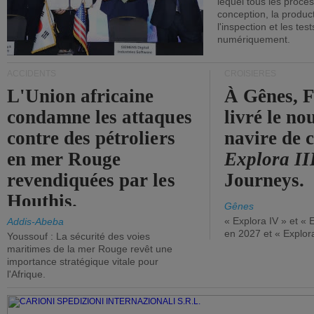
lequel tous les proces
conception, la producti
l'inspection et les tes
numériquement.
ACCIDENTS
CROISIÈRES
L'Union africaine
À Gênes, F
condamne les attaques
livré le n
contre des pétroliers
navire de c
en mer Rouge
Explora II
revendiquées par les
Journeys.
Houthis.
Gênes
« Explora IV » et « 
Addis-Abeba
en 2027 et « Explor
Youssouf : La sécurité des voies
maritimes de la mer Rouge revêt une
importance stratégique vitale pour
l'Afrique.