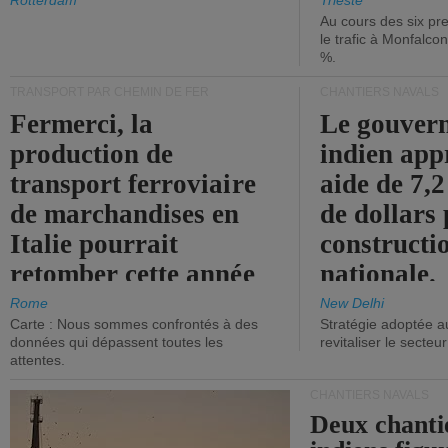
les ports.
diminue.
Rotterdam
Trieste
Au cours des six pr
le trafic à Monfalco
%.
TRANSPORT PAR CHEMIN DE FER
CHANTIERS NAVALS
Fermerci, la
Le gouver
production de
indien app
transport ferroviaire
aide de 7,2
de marchandises en
de dollars 
Italie pourrait
constructi
retomber cette année
nationale.
aux niveaux de 2015.
Rome
New Delhi
Carte : Nous sommes confrontés à des
Stratégie adoptée a
données qui dépassent toutes les
revitaliser le secteur
attentes.
CHANTIERS NAVALS
Deux chanti