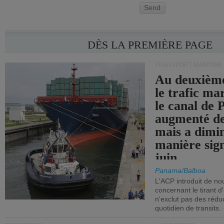
Send
DÈS LA PREMIÈRE PAGE
TRANSPORT MARITIME
Au deuxième
le trafic ma
le canal de
augmenté de
mais a dimi
manière sign
juin.
Panama/Balboa
L'ACP introduit de nou
concernant le tirant d
n'exclut pas des réd
quotidien de transits.