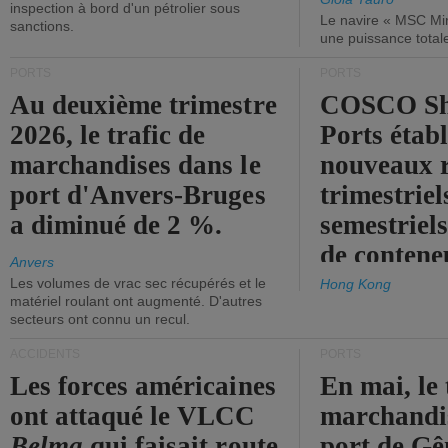
inspection à bord d'un pétrolier sous
Le navire « MSC Mir
sanctions.
une puissance total
PORTS
PORTS
Au deuxième trimestre
COSCO Sh
2026, le trafic de
Ports établ
marchandises dans le
nouveaux 
port d'Anvers-Bruges
trimestriel
a diminué de 2 %.
semestriels
de contene
Anvers
Les volumes de vrac sec récupérés et le
Hong Kong
matériel roulant ont augmenté. D'autres
secteurs ont connu un recul.
ACCIDENTS
PORTS
Les forces américaines
En mai, le 
ont attaqué le VLCC
marchandis
Belma
qui faisait route
port de Gên