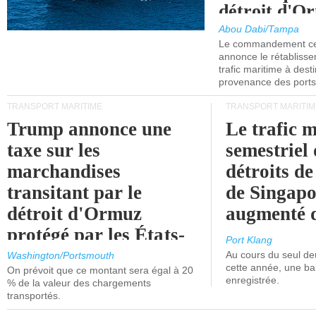
détroit d'O
Abou Dabi/Tampa
Le commandement cen
annonce le rétabliss
trafic maritime à dest
provenance des ports 
TRANSPORT MARITIME
TRANSPORT MARITIM
Trump annonce une
Le trafic 
taxe sur les
semestriel 
marchandises
détroits d
transitant par le
de Singapo
détroit d'Ormuz
augmenté 
protégé par les États-
Port Klang
Unis.
Au cours du seul de
Washington/Portsmouth
cette année, une ba
On prévoit que ce montant sera égal à 20
enregistrée.
% de la valeur des chargements
transportés.