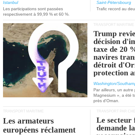
et de Lisbonne.
Istanbul
Saint-Pétersbourg
Les participations sont passées
Trafic record au de
respectivement à 99,99 % et 60 %.
TRANSPORT MARITIME
Trump revie
décision d'
taxe de 20 %
navires tran
détroit d'O
protection 
Washington/Southam
Par ailleurs, un autre p
Magnesium », a été t
près d'Oman.
TRANSPORT MARITIME
TRANSPORT PAR CHE
Le secteur 
Les armateurs
demande l
européens réclament