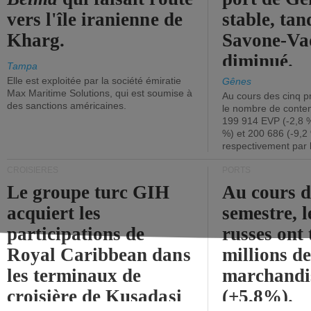
vers l'île iranienne de
stable, tan
Kharg.
Savone-Vad
diminué.
Tampa
Elle est exploitée par la société émiratie
Gênes
Max Maritime Solutions, qui est soumise à
Au cours des cinq p
des sanctions américaines.
le nombre de conten
199 914 EVP (-2,8 %
%) et 200 686 (-9,2 
respectivement par 
CROISIÈRES
PORTS
Le groupe turc GIH
Au cours 
acquiert les
semestre, l
participations de
russes ont 
Royal Caribbean dans
millions d
les terminaux de
marchandi
croisière de Kusadasi
(+5,8%).