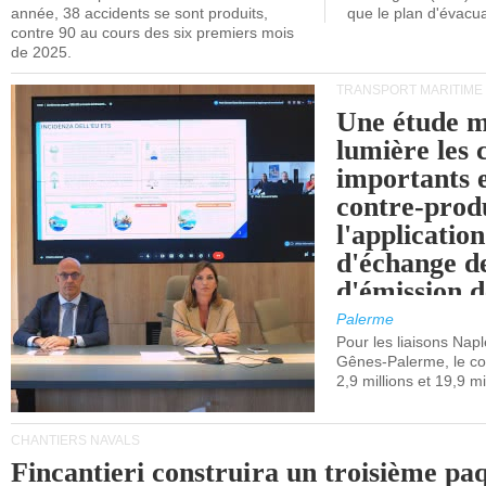
année, 38 accidents se sont produits,
que le plan d'évacua
contre 90 au cours des six premiers mois
de 2025.
TRANSPORT MARITIME
Une étude m
lumière les 
importants e
contre-produ
l'applicatio
d'échange d
d'émission d
(SEQE-UE) a
Palerme
maritimes av
Pour les liaisons Nap
Gênes-Palerme, le coû
occidentale.
2,9 millions et 19,9 mi
CHANTIERS NAVALS
Fincantieri construira un troisième pa