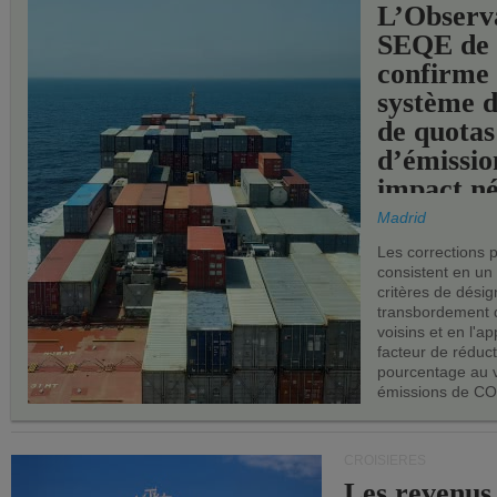
L’Observ
SEQE de 
confirme 
système 
de quotas
d’émissio
impact né
les ports 
Madrid
Les corrections 
consistent en un
critères de désig
transbordement 
voisins et en l'ap
facteur de réduc
pourcentage au 
émissions de CO
CROISIÈRES
Les revenus