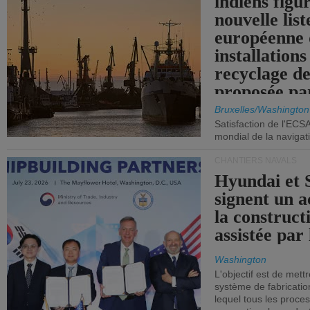
indiens figu
nouvelle list
européenne 
installations
recyclage de
proposée pa
Commission
Bruxelles/Washington
Satisfaction de l'ECS
mondial de la navigat
CHANTIERS NAVALS
Hyundai et 
signent un 
la construct
assistée par 
Washington
L'objectif est de mett
système de fabricati
lequel tous les proces