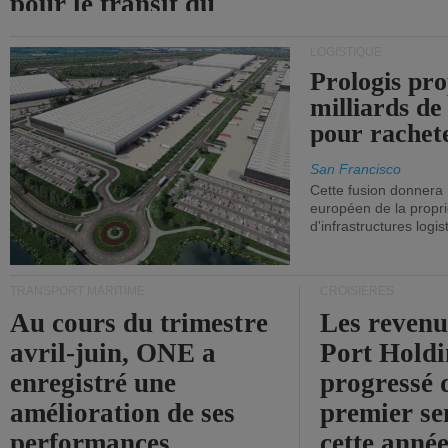
pour le transit du
détroit d'Ormuz.
LOGISTIQUE
Prologis pro
milliards de
pour rachet
San Francisco
Cette fusion donnera
européen de la propri
d'infrastructures logis
TRANSPORT MARITIME
CROISIÈRES
Au cours du trimestre
Les revenu
avril-juin, ONE a
Port Holdi
enregistré une
progressé 
amélioration de ses
premier se
performances
cette année