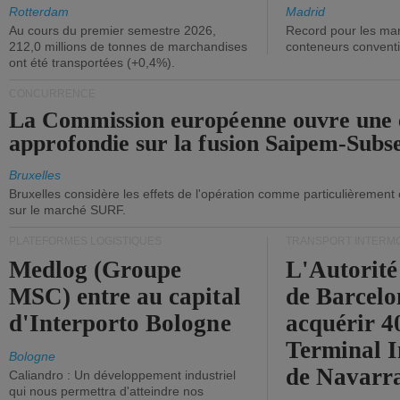
ont diminué.
(+2,9%).
Rotterdam
Madrid
Au cours du premier semestre 2026,
Record pour les ma
212,0 millions de tonnes de marchandises
conteneurs convent
ont été transportées (+0,4%).
CONCURRENCE
La Commission européenne ouvre une 
approfondie sur la fusion Saipem-Subs
Bruxelles
Bruxelles considère les effets de l'opération comme particulièrement
sur le marché SURF.
PLATEFORMES LOGISTIQUES
TRANSPORT INTERM
Medlog (Groupe
L'Autorité
MSC) entre au capital
de Barcelo
d'Interporto Bologne
acquérir 
Terminal 
Bologne
de Navarr
Caliandro : Un développement industriel
qui nous permettra d'atteindre nos