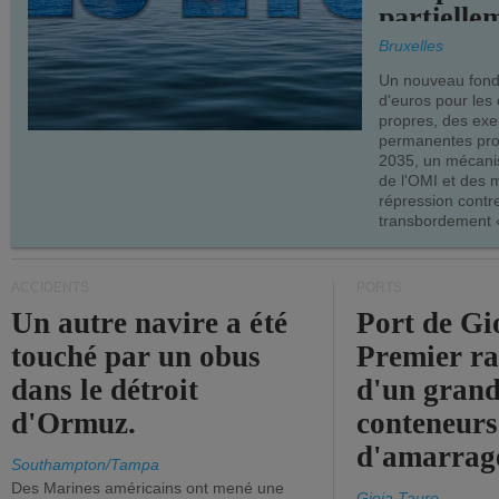
partielle
demandes
Bruxelles
armateur
Un nouveau fonds
d'euros pour les
propres, des ex
permanentes pro
2035, un mécani
de l'OMI et des 
répression contre
transbordement «
ACCIDENTS
PORTS
Un autre navire a été
Port de Gi
touché par un obus
Premier r
dans le détroit
d'un grand
d'Ormuz.
conteneurs
d'amarrage
Southampton/Tampa
Des Marines américains ont mené une
Gioia Tauro