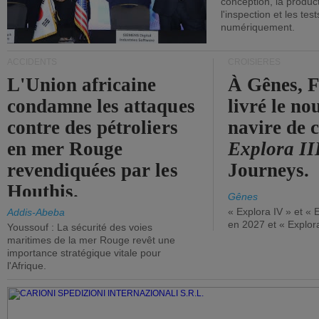
conception, la producti
l'inspection et les tes
numériquement.
ACCIDENTS
CROISIÈRES
L'Union africaine
À Gênes, F
condamne les attaques
livré le n
contre des pétroliers
navire de c
en mer Rouge
Explora II
revendiquées par les
Journeys.
Houthis.
Gênes
« Explora IV » et « 
Addis-Abeba
en 2027 et « Explor
Youssouf : La sécurité des voies
maritimes de la mer Rouge revêt une
importance stratégique vitale pour
l'Afrique.