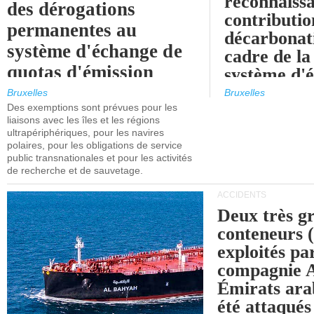
reconnaissa
des dérogations
contributio
permanentes au
décarbonat
système d'échange de
cadre de la
quotas d'émission
système d'
maritimes de l'UE
quotas d'ém
Bruxelles
Bruxelles
l'UE (SEQ
Des exemptions sont prévues pour les
après 2030.
liaisons avec les îles et les régions
ultrapériphériques, pour les navires
polaires, pour les obligations de service
public transnationales et pour les activités
de recherche et de sauvetage.
ACCIDENTS
Deux très g
conteneurs
exploités pa
compagnie
Émirats ara
été attaqués