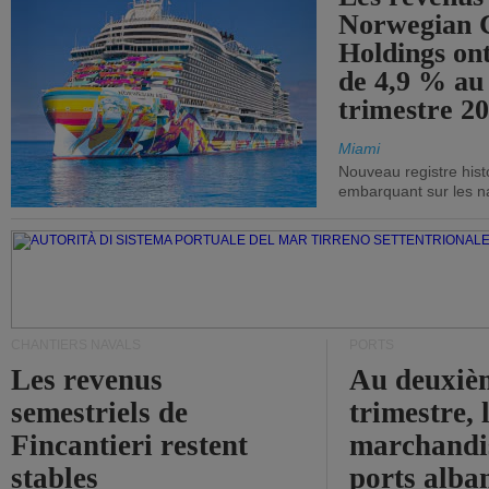
Norwegian C
Holdings on
de 4,9 % au
trimestre 20
Miami
Nouveau registre his
embarquant sur les nav
CHANTIERS NAVALS
PORTS
Les revenus
Au deuxiè
semestriels de
trimestre, 
Fincantieri restent
marchandis
stables
ports alba