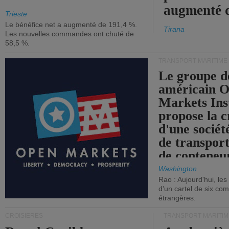
augmenté 
Trieste
Le bénéfice net a augmenté de 191,4 %.
Tirana
Les nouvelles commandes ont chuté de
58,5 %.
TRANSPORT MARITIME
Le groupe d
américain 
Markets Ins
propose la c
d'une sociét
de transpor
de conteneu
Washington
Rao : Aujourd'hui, le
d'un cartel de six co
étrangères.
CROISIÈRES
TRANSPORT MARITIM