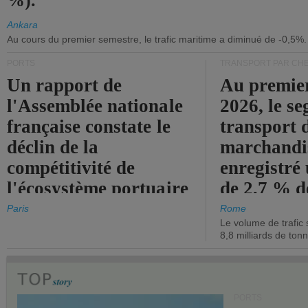
%).
Ankara
Au cours du premier semestre, le trafic maritime a diminué de -0,5%.
PORTS
TRANSPORT PAR CHE
Un rapport de
Au premie
l'Assemblée nationale
2026, le s
française constate le
transport 
déclin de la
marchandis
compétitivité de
enregistré
l'écosystème portuaire
de 2,7 % d
de l'État.
chiffre d'a
Paris
Rome
Le volume de trafic 
opérationn
8,8 milliards de ton
PORTS