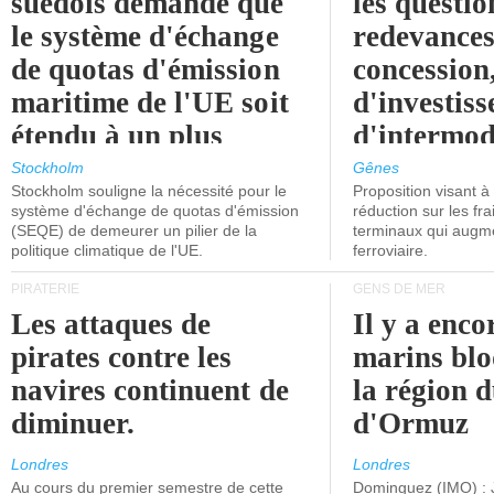
suédois demande que
les questio
le système d'échange
redevances
de quotas d'émission
concession
maritime de l'UE soit
d'investiss
étendu à un plus
d'intermod
grand nombre de
l'attention
Stockholm
Gênes
Stockholm souligne la nécessité pour le
Proposition visant 
navires.
politiciens.
système d'échange de quotas d'émission
réduction sur les fr
(SEQE) de demeurer un pilier de la
terminaux qui augmen
politique climatique de l'UE.
ferroviaire.
PIRATERIE
GENS DE MER
Les attaques de
Il y a enco
pirates contre les
marins blo
navires continuent de
la région d
diminuer.
d'Ormuz
Londres
Londres
Au cours du premier semestre de cette
Dominguez (IMO) : 