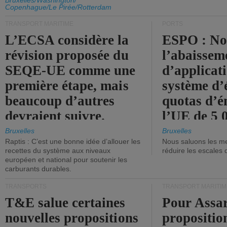
d'émission de l'UE.
Bruxelles/Washington/
Copenhague/Le Pirée/Rotterdam
TRANSPORT MARITIME
PORTS
L’ECSA considère la
ESPO : No
révision proposée du
l’abaissem
SEQE-UE comme une
d’applicat
première étape, mais
système d’
beaucoup d’autres
quotas d’é
devraient suivre.
l’UE de 5 
tonneaux d
Bruxelles
Bruxelles
Raptis : C’est une bonne idée d’allouer les
Nous saluons les me
brute.
recettes du système aux niveaux
réduire les escales 
européen et national pour soutenir les
carburants durables.
TRANSPORTS
TRANSPORT MARITIM
T&E salue certaines
Pour Assar
nouvelles propositions
propositio