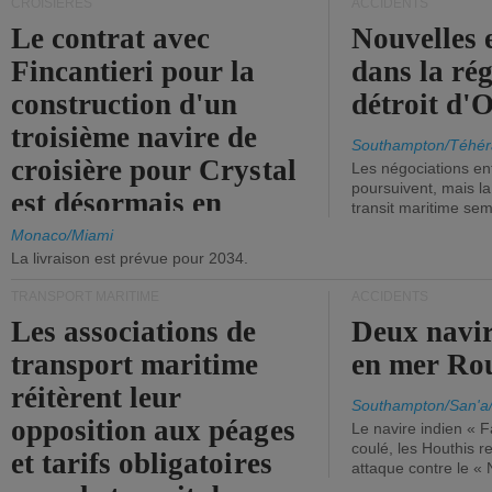
CROISIÈRES
ACCIDENTS
Le contrat avec
Nouvelles 
Fincantieri pour la
dans la ré
construction d'un
détroit d'
troisième navire de
Southampton/Téhér
croisière pour Crystal
Les négociations en
poursuivent, mais l
est désormais en
transit maritime sem
vigueur.
Monaco/Miami
La livraison est prévue pour 2034.
TRANSPORT MARITIME
ACCIDENTS
Les associations de
Deux navir
transport maritime
en mer Ro
réitèrent leur
Southampton/San'a
opposition aux péages
Le navire indien « F
coulé, les Houthis 
et tarifs obligatoires
attaque contre le «