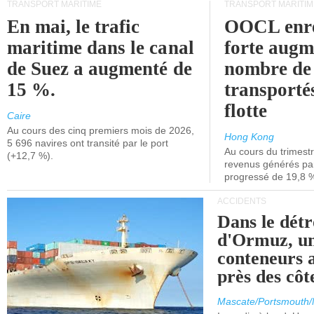
TRANSPORT MARITIME
TRANSPORT MARITIM
En mai, le trafic
OOCL enre
maritime dans le canal
forte augm
de Suez a augmenté de
nombre de
15 %.
transporté
flotte
Caire
Au cours des cinq premiers mois de 2026,
Hong Kong
5 696 navires ont transité par le port
Au cours du trimestre
(+12,7 %).
revenus générés par 
progressé de 19,8 
ACCIDENTS
Dans le détr
d'Ormuz, un
conteneurs a
près des cô
Mascate/Portsmouth