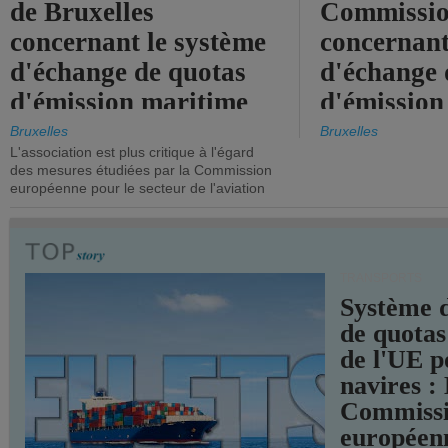
de Bruxelles
Commissi
concernant le système
concernant
d'échange de quotas
d'échange 
d'émission maritime
d'émission
de l'UE.
timide, alo
Bruxelles
Bruxelles
L'association est plus critique à l'égard
mesures pl
des mesures étudiées par la Commission
courageuse
européenne pour le secteur de l'aviation
attendues.
TRANSPORTS
Système 
de quotas
de l'UE p
navires :
Commiss
européen