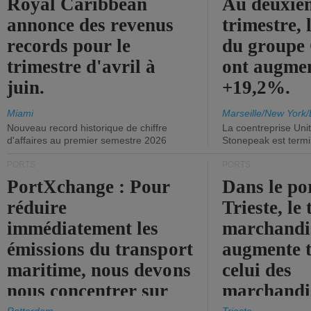
Royal Caribbean
Au deuxiè
annonce des revenus
trimestre, 
records pour le
du group
trimestre d'avril à
ont augme
juin.
+19,2%.
Miami
Marseille/New York/
Nouveau record historique de chiffre
La coentreprise Uni
d'affaires au premier semestre 2026
Stonepeak est term
PORTS
PORTS
PortXchange : Pour
Dans le po
réduire
Trieste, le 
immédiatement les
marchandis
émissions du transport
augmente t
maritime, nous devons
celui des
nous concentrer sur
marchandis