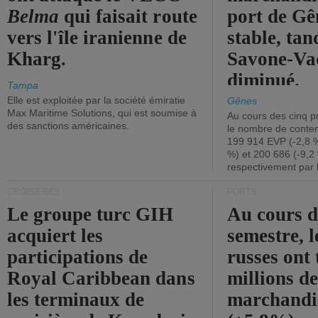
Belma
qui faisait route
port de Gên
vers l'île iranienne de
stable, tan
Kharg.
Savone-Vad
diminué.
Tampa
Elle est exploitée par la société émiratie
Gênes
Max Maritime Solutions, qui est soumise à
Au cours des cinq p
des sanctions américaines.
le nombre de conten
199 914 EVP (-2,8 %
%) et 200 686 (-9,2 
respectivement par 
CROISIÈRES
PORTS
Le groupe turc GIH
Au cours 
acquiert les
semestre, l
participations de
russes ont 
Royal Caribbean dans
millions d
les terminaux de
marchandi