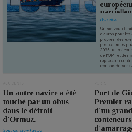
européen
partielle
demandes
Bruxelles
armateur
Un nouveau fonds
d'euros pour les
propres, des ex
permanentes pro
2035, un mécani
de l'OMI et des 
répression contre
transbordement «
ACCIDENTS
PORTS
Un autre navire a été
Port de Gi
touché par un obus
Premier r
dans le détroit
d'un grand
d'Ormuz.
conteneurs
d'amarrage
Southampton/Tampa