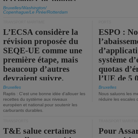
d'émission de l'UE.
Bruxelles/Washington/
Copenhague/Le Pirée/Rotterdam
TRANSPORT MARITIME
PORTS
L’ECSA considère la
ESPO : No
révision proposée du
l’abaissem
SEQE-UE comme une
d’applicat
première étape, mais
système d’
beaucoup d’autres
quotas d’é
devraient suivre.
l’UE de 5 
tonneaux d
Bruxelles
Bruxelles
Raptis : C’est une bonne idée d’allouer les
Nous saluons les me
brute.
recettes du système aux niveaux
réduire les escales 
européen et national pour soutenir les
carburants durables.
TRANSPORTS
TRANSPORT MARITIM
T&E salue certaines
Pour Assar