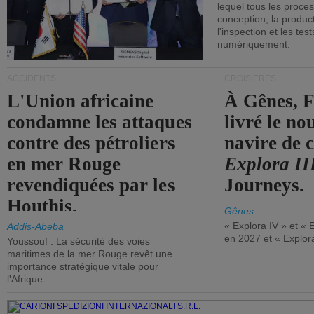
lequel tous les proces
conception, la producti
l'inspection et les tes
numériquement.
ACCIDENTS
CROISIÈRES
L'Union africaine
À Gênes, F
condamne les attaques
livré le n
contre des pétroliers
navire de c
en mer Rouge
Explora II
revendiquées par les
Journeys.
Houthis.
Gênes
« Explora IV » et « 
Addis-Abeba
en 2027 et « Explor
Youssouf : La sécurité des voies
maritimes de la mer Rouge revêt une
importance stratégique vitale pour
l'Afrique.