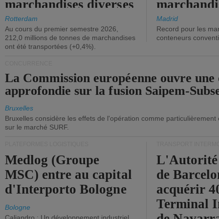
marchandises diverses
marchandi
ont diminué.
(+2,9%).
Rotterdam
Madrid
Au cours du premier semestre 2026,
Record pour les ma
212,0 millions de tonnes de marchandises
conteneurs convent
ont été transportées (+0,4%).
CONCURRENCE
La Commission européenne ouvre une 
approfondie sur la fusion Saipem-Subs
Bruxelles
Bruxelles considère les effets de l'opération comme particulièrement
sur le marché SURF.
PLATEFORMES LOGISTIQUES
TRANSPORT INTERM
Medlog (Groupe
L'Autorité
MSC) entre au capital
de Barcelo
d'Interporto Bologne
acquérir 
Terminal 
Bologne
de Navarr
Caliandro : Un développement industriel