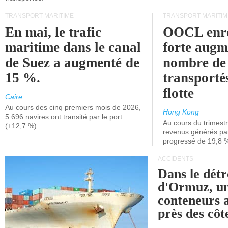
TRANSPORT MARITIME
TRANSPORT MARITIM
En mai, le trafic
OOCL enre
maritime dans le canal
forte augm
de Suez a augmenté de
nombre de
15 %.
transporté
flotte
Caire
Au cours des cinq premiers mois de 2026,
Hong Kong
5 696 navires ont transité par le port
Au cours du trimestre
(+12,7 %).
revenus générés par 
progressé de 19,8 
ACCIDENTS
Dans le détr
d'Ormuz, un
conteneurs a
près des cô