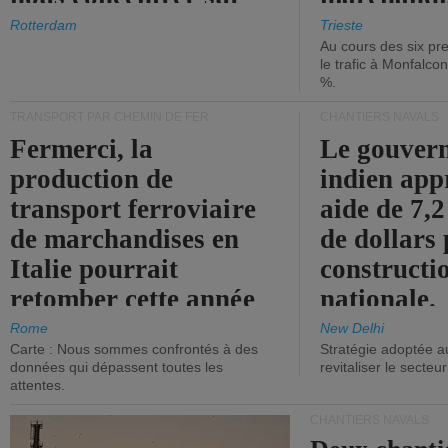
les ports.
diminue.
Rotterdam
Trieste
Au cours des six pr
le trafic à Monfalco
%.
TRANSPORT PAR CHEMIN DE FER
CHANTIERS NAVALS
Fermerci, la
Le gouver
production de
indien app
transport ferroviaire
aide de 7,2
de marchandises en
de dollars 
Italie pourrait
constructi
retomber cette année
nationale.
aux niveaux de 2015.
Rome
New Delhi
Carte : Nous sommes confrontés à des
Stratégie adoptée a
données qui dépassent toutes les
revitaliser le secteur
attentes.
CHANTIERS NAVALS