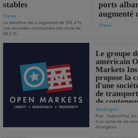
stables
ports alba
augmenté 
Trieste
Le bénéfice net a augmenté de 191,4 %.
Tirana
Les nouvelles commandes ont chuté de
58,5 %.
TRANSPORT MARITIME
Le groupe d
américain 
Markets Ins
propose la c
d'une sociét
de transpor
de conteneu
Washington
Rao : Aujourd'hui, le
d'un cartel de six co
étrangères.
CROISIÈRES
TRANSPORT MARITIM