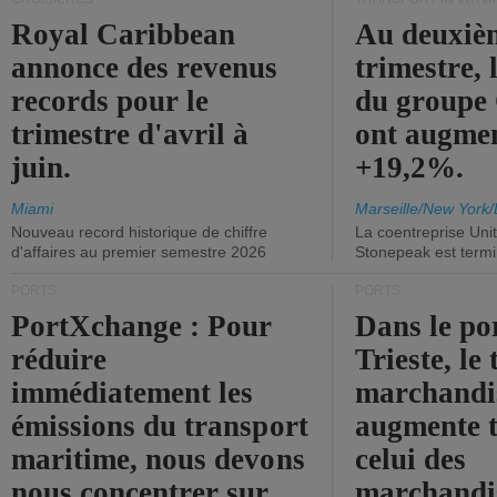
Royal Caribbean
Au deuxiè
annonce des revenus
trimestre, 
records pour le
du group
trimestre d'avril à
ont augme
juin.
+19,2%.
Miami
Marseille/New York/
Nouveau record historique de chiffre
La coentreprise Uni
d'affaires au premier semestre 2026
Stonepeak est term
PORTS
PORTS
PortXchange : Pour
Dans le po
réduire
Trieste, le 
immédiatement les
marchandis
émissions du transport
augmente t
maritime, nous devons
celui des
nous concentrer sur
marchandis