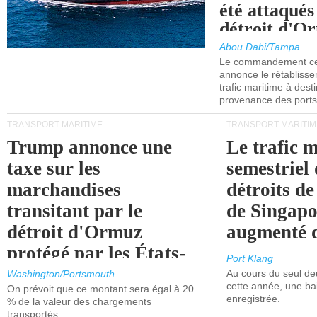
été attaqués
détroit d'O
Abou Dabi/Tampa
Le commandement cen
annonce le rétabliss
trafic maritime à dest
provenance des ports 
TRANSPORT MARITIME
TRANSPORT MARITIM
Trump annonce une
Le trafic 
taxe sur les
semestriel 
marchandises
détroits d
transitant par le
de Singapo
détroit d'Ormuz
augmenté 
protégé par les États-
Port Klang
Unis.
Au cours du seul de
Washington/Portsmouth
cette année, une ba
On prévoit que ce montant sera égal à 20
enregistrée.
% de la valeur des chargements
transportés.