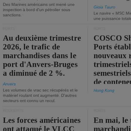
Des Marines américains ont mené une
Gioia Tauro
inspection à bord d'un pétrolier sous
Le navire « MSC Mir
sanctions.
une puissance total
PORTS
PORTS
Au deuxième trimestre
COSCO Sh
2026, le trafic de
Ports établ
marchandises dans le
nouveaux 
port d'Anvers-Bruges
trimestriel
a diminué de 2 %.
semestriels
de contene
Anvers
Les volumes de vrac sec récupérés et le
Hong Kong
matériel roulant ont augmenté. D'autres
secteurs ont connu un recul.
ACCIDENTS
PORTS
Les forces américaines
En mai, le 
ont attaqué le VLCC
marchandis