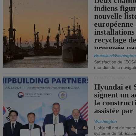
Deux chanti
indiens figu
nouvelle list
européenne 
installations
recyclage de
proposée pa
Commission
Bruxelles/Washington
Satisfaction de l'ECS
mondial de la navigat
CHANTIERS NAVALS
Hyundai et 
signent un 
la construct
assistée par 
Washington
L'objectif est de mett
système de fabricati