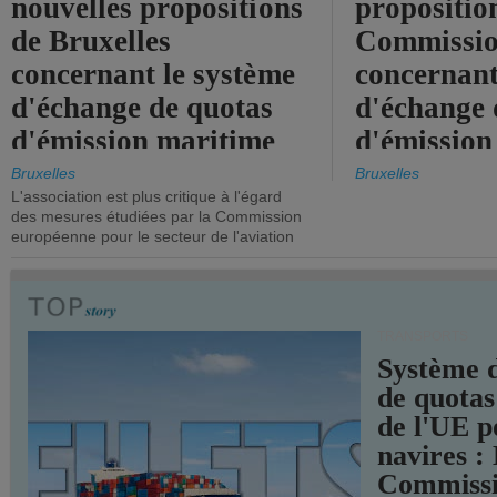
nouvelles propositions
propositio
de Bruxelles
Commissi
concernant le système
concernant
d'échange de quotas
d'échange 
d'émission maritime
d'émission
de l'UE.
timide, alo
Bruxelles
Bruxelles
L'association est plus critique à l'égard
mesures pl
des mesures étudiées par la Commission
courageuse
européenne pour le secteur de l'aviation
attendues.
TRANSPORTS
Système 
de quotas
de l'UE p
navires :
Commiss