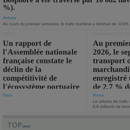
%).
Ankara
Au cours du premier semestre, le trafic maritime a diminué de -0,5%.
PORTS
TRANSPORT PAR CHE
Un rapport de
Au premie
l'Assemblée nationale
2026, le s
française constate le
transport 
déclin de la
marchandis
compétitivité de
enregistré
l'écosystème portuaire
de 2,7 % d
de l'État.
chiffre d'a
Paris
Rome
Le volume de trafic 
opérationn
8,8 milliards de ton