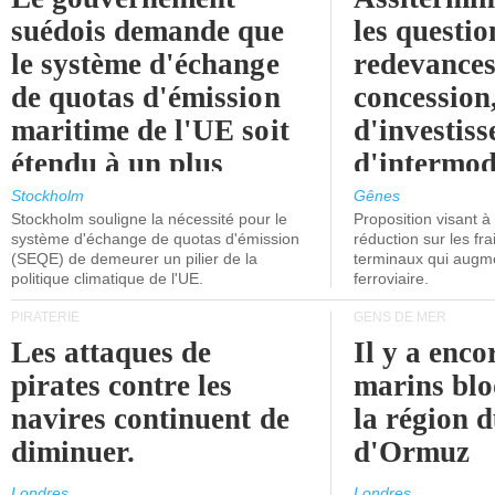
suédois demande que
les questio
le système d'échange
redevances
de quotas d'émission
concession
maritime de l'UE soit
d'investiss
étendu à un plus
d'intermod
grand nombre de
l'attention
Stockholm
Gênes
Stockholm souligne la nécessité pour le
Proposition visant 
navires.
politiciens.
système d'échange de quotas d'émission
réduction sur les fr
(SEQE) de demeurer un pilier de la
terminaux qui augmen
politique climatique de l'UE.
ferroviaire.
PIRATERIE
GENS DE MER
Les attaques de
Il y a enco
pirates contre les
marins blo
navires continuent de
la région d
diminuer.
d'Ormuz
Londres
Londres