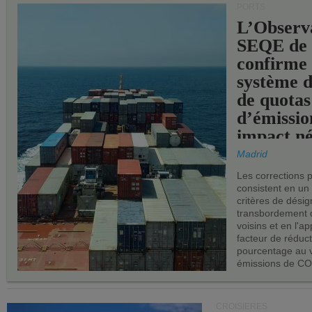
PORTS
L’Observ
SEQE de 
confirme 
système 
de quotas
d’émissio
impact né
les ports 
Madrid
Les corrections 
consistent en un
critères de désig
transbordement 
voisins et en l'ap
facteur de réduc
pourcentage au 
émissions de CO
CROISIÈRES