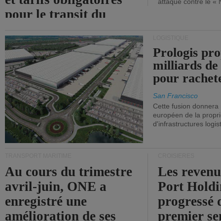
attaque contre le «
pour le transit du
détroit d'Ormuz.
LOGISTIQUE
Prologis pro
milliards de
pour rachet
San Francisco
Cette fusion donnera
européen de la propri
d'infrastructures logis
TRANSPORT MARITIME
CROISIÈRES
Au cours du trimestre
Les revenu
avril-juin, ONE a
Port Holdi
enregistré une
progressé 
amélioration de ses
premier se