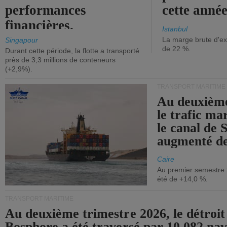
performances
cette année
financières.
Istanbul
La marge brute d'ex
Singapour
de 22 %.
Durant cette période, la flotte a transporté
près de 3,3 millions de conteneurs
(+2,9%).
TRANSPORT MARITIME
Au deuxième
le trafic ma
le canal de 
augmenté de
Caire
Au premier semestre 
été de +14,0 %.
TRANSPORT MARITIME
Au deuxième trimestre 2026, le détroit
Bosphore a été traversé par 10 082 nav