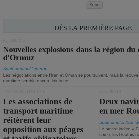
Send
DÈS LA PREMIÈRE PAGE
ACCIDENTS
Nouvelles explosions dans la région du 
d'Ormuz
Southampton/Téhéran
Les négociations entre l'Iran et Oman se poursuivent, mais la réouver
maritime semble encore lointaine.
TRANSPORT MARITIME
ACCIDENTS
Les associations de
Deux navir
transport maritime
en mer Ro
réitèrent leur
Southampton/San'a
opposition aux péages
Le navire indien « F
coulé, les Houthis 
et tarifs obligatoires