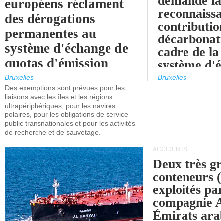
demande l
européens réclament
reconnaissa
des dérogations
contributio
permanentes au
décarbonat
système d'échange de
cadre de la
quotas d'émission
système d'
maritimes de l'UE
quotas d'ém
Bruxelles
Bruxelles
l'UE (SEQ
Des exemptions sont prévues pour les
après 2030.
liaisons avec les îles et les régions
ultrapériphériques, pour les navires
polaires, pour les obligations de service
public transnationales et pour les activités
de recherche et de sauvetage.
ACCIDENTS
Deux très g
conteneurs
exploités pa
compagnie
Émirats ara