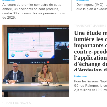
Au cours du premier semestre de cette
Dominguez (IMO) : 
année, 38 accidents se sont produits,
que le plan d'évacua
contre 90 au cours des six premiers mois
de 2025.
TRANSPORT MARITIME
Une étude m
lumière les 
importants e
contre-produ
l'applicatio
d'échange d
d'émission d
(SEQE-UE) a
Palerme
maritimes av
Pour les liaisons Nap
Gênes-Palerme, le coû
occidentale.
2,9 millions et 19,9 mi
CHANTIERS NAVALS