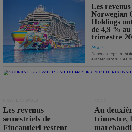
Les revenus
Norwegian C
Holdings on
de 4,9 % au
trimestre 20
Miami
Nouveau registre his
embarquant sur les nav
CHANTIERS NAVALS
PORTS
Les revenus
Au deuxiè
semestriels de
trimestre, 
Fincantieri restent
marchandis