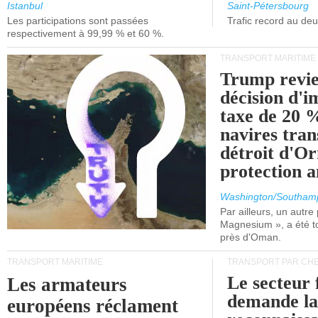
et de Lisbonne.
Istanbul
Saint-Pétersbourg
Les participations sont passées
Trafic record au de
respectivement à 99,99 % et 60 %.
TRANSPORT MARITIME
Trump revie
décision d'
taxe de 20 %
navires tran
détroit d'O
protection 
Washington/Southam
Par ailleurs, un autre p
Magnesium », a été t
près d'Oman.
TRANSPORT MARITIME
TRANSPORT PAR CHE
Le secteur 
Les armateurs
demande l
européens réclament