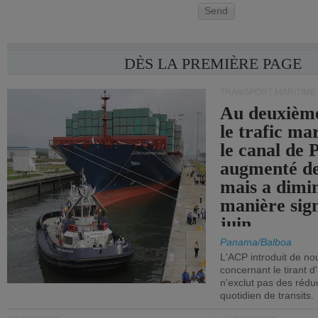
Send
DÈS LA PREMIÈRE PAGE
TRANSPORT MARITIME
Au deuxième
le trafic ma
le canal de
augmenté de
mais a dimi
manière sign
juin.
Panama/Balboa
L'ACP introduit de nou
concernant le tirant d
n'exclut pas des réd
quotidien de transits.