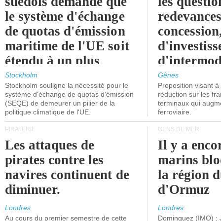
suédois demande que
les questio
le système d'échange
redevances
de quotas d'émission
concession
maritime de l'UE soit
d'investiss
étendu à un plus
d'intermod
grand nombre de
l'attention
Stockholm
Gênes
Stockholm souligne la nécessité pour le
Proposition visant 
navires.
politiciens.
système d'échange de quotas d'émission
réduction sur les fr
(SEQE) de demeurer un pilier de la
terminaux qui augmen
politique climatique de l'UE.
ferroviaire.
PIRATERIE
GENS DE MER
Les attaques de
Il y a enco
pirates contre les
marins blo
navires continuent de
la région d
diminuer.
d'Ormuz
Londres
Londres
Au cours du premier semestre de cette
Dominguez (IMO) : 