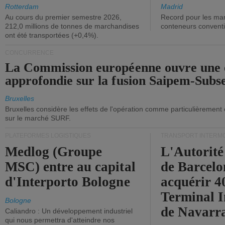
ont diminué.
(+2,9%).
Rotterdam
Madrid
Au cours du premier semestre 2026,
Record pour les ma
212,0 millions de tonnes de marchandises
conteneurs convent
ont été transportées (+0,4%).
CONCURRENCE
La Commission européenne ouvre une 
approfondie sur la fusion Saipem-Subs
Bruxelles
Bruxelles considère les effets de l'opération comme particulièrement
sur le marché SURF.
PLATEFORMES LOGISTIQUES
TRANSPORT INTERM
Medlog (Groupe
L'Autorité
MSC) entre au capital
de Barcelo
d'Interporto Bologne
acquérir 
Terminal 
Bologne
de Navarr
Caliandro : Un développement industriel
qui nous permettra d'atteindre nos