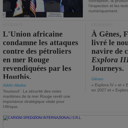
conception, la producti
l'inspection et les tes
numériquement.
ACCIDENTS
CROISIÈRES
L'Union africaine
À Gênes, F
condamne les attaques
livré le n
contre des pétroliers
navire de c
en mer Rouge
Explora II
revendiquées par les
Journeys.
Houthis.
Gênes
« Explora IV » et « 
Addis-Abeba
en 2027 et « Explor
Youssouf : La sécurité des voies
maritimes de la mer Rouge revêt une
importance stratégique vitale pour
l'Afrique.