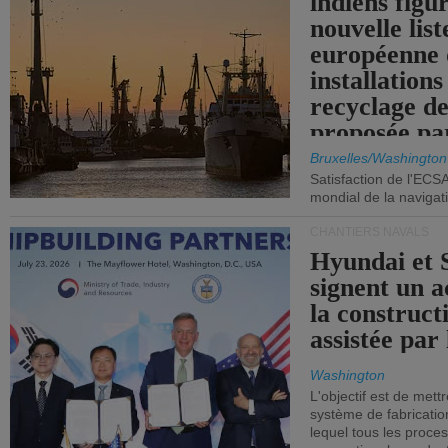
indiens figu
nouvelle list
européenne 
installations
recyclage de
proposée pa
Commission
Bruxelles/Washington
Satisfaction de l'ECS
mondial de la navigat
CHANTIERS NAVALS
Hyundai et 
signent un 
la construct
assistée par 
Washington
L'objectif est de mett
système de fabricati
lequel tous les proces