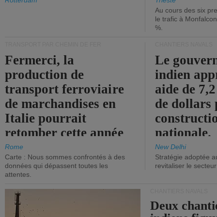
les ports.
diminue.
Rotterdam
Trieste
Au cours des six pr
le trafic à Monfalco
%.
TRANSPORT PAR CHEMIN DE FER
CHANTIERS NAVALS
Fermerci, la
Le gouver
production de
indien app
transport ferroviaire
aide de 7,2
de marchandises en
de dollars 
Italie pourrait
constructi
retomber cette année
nationale.
aux niveaux de 2015.
Rome
New Delhi
Carte : Nous sommes confrontés à des
Stratégie adoptée a
données qui dépassent toutes les
revitaliser le secteur
attentes.
CHANTIERS NAVALS
Deux chanti