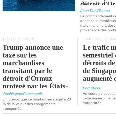
détroit d'O
Abou Dabi/Tampa
Le commandement cen
annonce le rétabliss
trafic maritime à dest
provenance des ports 
TRANSPORT MARITIME
TRANSPORT MARITIM
Trump annonce une
Le trafic 
taxe sur les
semestriel 
marchandises
détroits d
transitant par le
de Singapo
détroit d'Ormuz
augmenté 
protégé par les États-
Port Klang
Unis.
Au cours du seul de
Washington/Portsmouth
cette année, une ba
On prévoit que ce montant sera égal à 20
enregistrée.
% de la valeur des chargements
transportés.