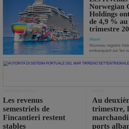
Norwegian C
Holdings on
de 4,9 % au
trimestre 20
Miami
Nouveau registre his
embarquant sur les nav
CHANTIERS NAVALS
PORTS
Les revenus
Au deuxiè
semestriels de
trimestre, 
Fincantieri restent
marchandis
stables
ports alba