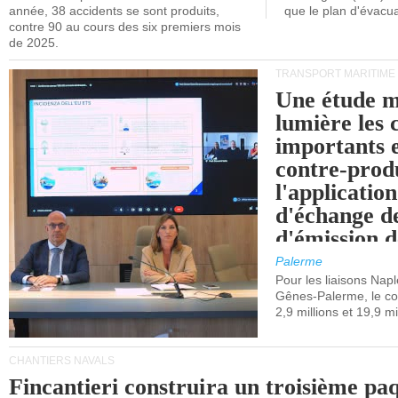
année, 38 accidents se sont produits,
que le plan d'évacua
contre 90 au cours des six premiers mois
de 2025.
TRANSPORT MARITIME
Une étude m
lumière les 
importants e
contre-produ
l'applicatio
d'échange d
d'émission d
(SEQE-UE) a
Palerme
maritimes av
Pour les liaisons Nap
Gênes-Palerme, le coû
occidentale.
2,9 millions et 19,9 mi
CHANTIERS NAVALS
Fincantieri construira un troisième pa