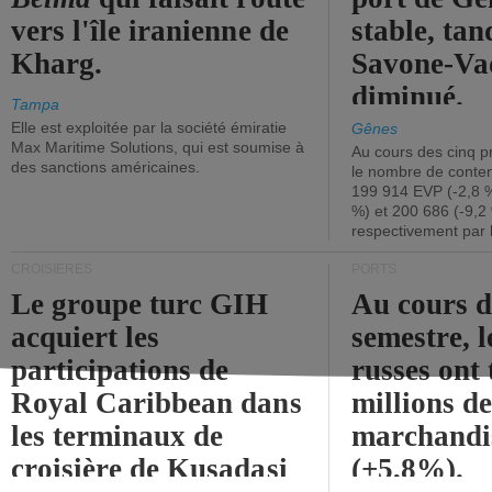
vers l'île iranienne de
stable, tan
Kharg.
Savone-Vad
diminué.
Tampa
Elle est exploitée par la société émiratie
Gênes
Max Maritime Solutions, qui est soumise à
Au cours des cinq p
des sanctions américaines.
le nombre de conten
199 914 EVP (-2,8 %
%) et 200 686 (-9,2 
respectivement par 
CROISIÈRES
PORTS
Le groupe turc GIH
Au cours 
acquiert les
semestre, l
participations de
russes ont 
Royal Caribbean dans
millions d
les terminaux de
marchandi
croisière de Kusadasi
(+5,8%).