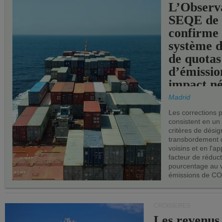
L’Observ
SEQE de 
confirme 
système 
de quotas
d’émissio
impact né
les ports 
Madrid
Les corrections 
consistent en un
critères de désig
transbordement 
voisins et en l'ap
facteur de réduc
pourcentage au 
émissions de CO
CROISIÈRES
Les revenus