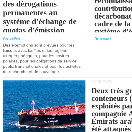
reconnaissa
des dérogations
contributio
permanentes au
décarbonat
système d'échange de
cadre de la
quotas d'émission
système d'
maritimes de l'UE
quotas d'ém
Bruxelles
Bruxelles
l'UE (SEQ
Des exemptions sont prévues pour les
après 2030.
liaisons avec les îles et les régions
ultrapériphériques, pour les navires
polaires, pour les obligations de service
public transnationales et pour les activités
de recherche et de sauvetage.
ACCIDENTS
Deux très g
conteneurs
exploités pa
compagnie
Émirats ara
été attaqués