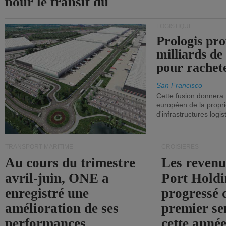
pour le transit du
détroit d'Ormuz.
LOGISTIQUE
Prologis pro
milliards de
pour rachet
San Francisco
Cette fusion donnera
européen de la propri
d'infrastructures logis
TRANSPORT MARITIME
CROISIÈRES
Au cours du trimestre
Les revenu
avril-juin, ONE a
Port Holdi
enregistré une
progressé 
amélioration de ses
premier se
performances
cette année