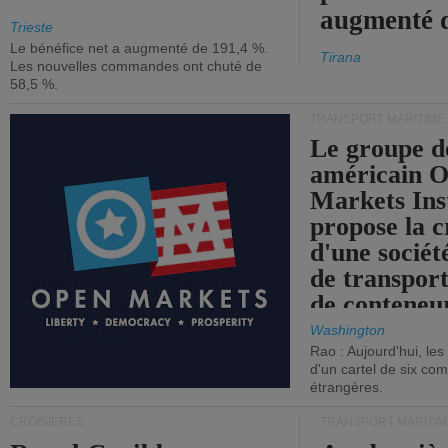
augmenté 
Trieste
Le bénéfice net a augmenté de 191,4 %.
Tirana
Les nouvelles commandes ont chuté de
58,5 %.
TRANSPORT MARITIME
Le groupe d
américain 
Markets Ins
propose la c
d'une sociét
de transpor
de conteneu
Washington
Rao : Aujourd'hui, le
d'un cartel de six co
étrangères.
CROISIÈRES
TRANSPORT MARITIM