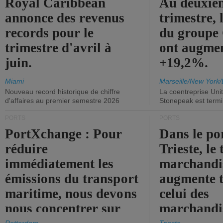
Royal Caribbean
Au deuxiè
annonce des revenus
trimestre, 
records pour le
du group
trimestre d'avril à
ont augme
juin.
+19,2%.
Miami
Marseille/New York/
Nouveau record historique de chiffre
La coentreprise Uni
d'affaires au premier semestre 2026
Stonepeak est term
PORTS
PORTS
PortXchange : Pour
Dans le po
réduire
Trieste, le 
immédiatement les
marchandis
émissions du transport
augmente t
maritime, nous devons
celui des
nous concentrer sur
marchandis