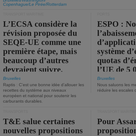
d'émission de l'UE.
Bruxelles/Washington/
Copenhague/Le Pirée/Rotterdam
TRANSPORT MARITIME
PORTS
L’ECSA considère la
ESPO : No
révision proposée du
l’abaissem
SEQE-UE comme une
d’applicat
première étape, mais
système d’
beaucoup d’autres
quotas d’é
devraient suivre.
l’UE de 5 
tonneaux d
Bruxelles
Bruxelles
Raptis : C’est une bonne idée d’allouer les
Nous saluons les me
brute.
recettes du système aux niveaux
réduire les escales 
européen et national pour soutenir les
carburants durables.
TRANSPORTS
TRANSPORT MARITIM
T&E salue certaines
Pour Assar
nouvelles propositions
propositio