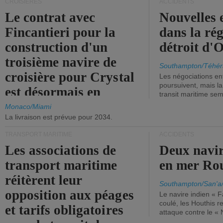
CROISIÈRES
ACCIDENTS
Le contrat avec
Nouvelles 
Fincantieri pour la
dans la ré
construction d'un
détroit d'
troisième navire de
Southampton/Téhér
croisière pour Crystal
Les négociations en
poursuivent, mais l
est désormais en
transit maritime sem
vigueur.
Monaco/Miami
La livraison est prévue pour 2034.
TRANSPORT MARITIME
ACCIDENTS
Les associations de
Deux navir
transport maritime
en mer Ro
réitèrent leur
Southampton/San'a
opposition aux péages
Le navire indien « F
coulé, les Houthis 
et tarifs obligatoires
attaque contre le «