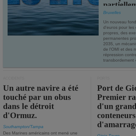
partielle
demandes
Bruxelles
armateur
Un nouveau fonds
d'euros pour les
propres, des ex
permanentes pro
2035, un mécani
de l'OMI et des 
répression contre
transbordement «
ACCIDENTS
PORTS
Un autre navire a été
Port de Gi
touché par un obus
Premier r
dans le détroit
d'un grand
d'Ormuz.
conteneurs
d'amarrage
Southampton/Tampa
Des Marines américains ont mené une
Gioia Tauro