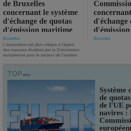
de Bruxelles
Commissi
concernant le système
concernant
d'échange de quotas
d'échange 
d'émission maritime
d'émission
de l'UE.
timide, alo
Bruxelles
Bruxelles
L'association est plus critique à l'égard
mesures pl
des mesures étudiées par la Commission
courageuse
européenne pour le secteur de l'aviation
attendues.
TRANSPORTS
Système 
de quotas
de l'UE p
navires :
Commiss
européen