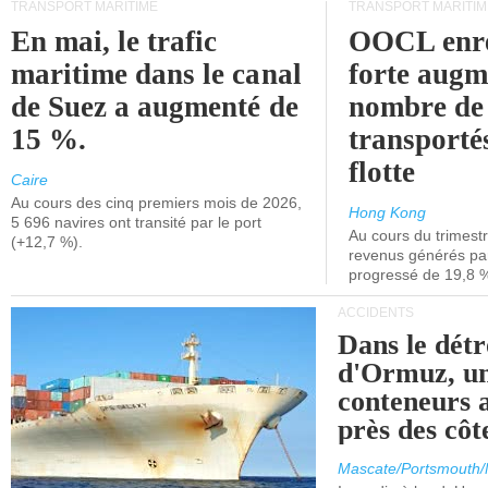
TRANSPORT MARITIME
TRANSPORT MARITIM
En mai, le trafic
OOCL enre
maritime dans le canal
forte augm
de Suez a augmenté de
nombre de
15 %.
transporté
flotte
Caire
Au cours des cinq premiers mois de 2026,
Hong Kong
5 696 navires ont transité par le port
Au cours du trimestre
(+12,7 %).
revenus générés par 
progressé de 19,8 
ACCIDENTS
Dans le détr
d'Ormuz, un
conteneurs a
près des cô
Mascate/Portsmouth