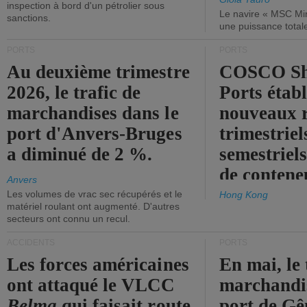
inspection à bord d'un pétrolier sous
Le navire « MSC Mir
sanctions.
une puissance total
PORTS
PORTS
Au deuxième trimestre
COSCO Sh
2026, le trafic de
Ports établ
marchandises dans le
nouveaux 
port d'Anvers-Bruges
trimestriel
a diminué de 2 %.
semestriels
de contene
Anvers
Les volumes de vrac sec récupérés et le
Hong Kong
matériel roulant ont augmenté. D'autres
secteurs ont connu un recul.
ACCIDENTS
PORTS
Les forces américaines
En mai, le 
ont attaqué le VLCC
marchandis
Belma
qui faisait route
port de Gên