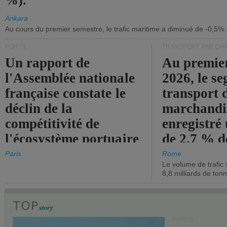
%).
Ankara
Au cours du premier semestre, le trafic maritime a diminué de -0,5%.
PORTS
TRANSPORT PAR CHE
Un rapport de
Au premie
l'Assemblée nationale
2026, le s
française constate le
transport 
déclin de la
marchandis
compétitivité de
enregistré
l'écosystème portuaire
de 2,7 % d
de l'État.
chiffre d'a
Paris
Rome
Le volume de trafic 
opérationn
8,8 milliards de ton
PORTS