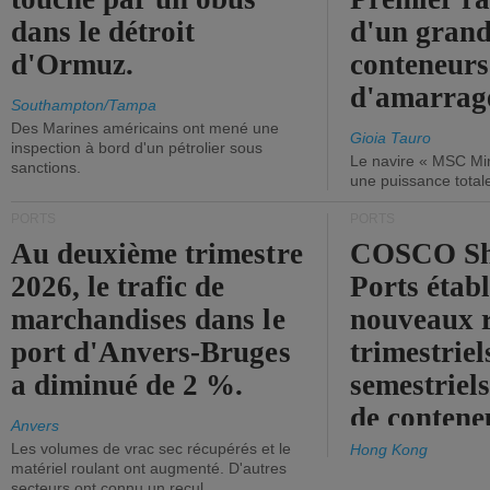
dans le détroit
d'un grand
d'Ormuz.
conteneurs
d'amarrage
Southampton/Tampa
Des Marines américains ont mené une
Gioia Tauro
inspection à bord d'un pétrolier sous
Le navire « MSC Mir
sanctions.
une puissance total
PORTS
PORTS
Au deuxième trimestre
COSCO Sh
2026, le trafic de
Ports établ
marchandises dans le
nouveaux 
port d'Anvers-Bruges
trimestriel
a diminué de 2 %.
semestriels
de contene
Anvers
Les volumes de vrac sec récupérés et le
Hong Kong
matériel roulant ont augmenté. D'autres
secteurs ont connu un recul.