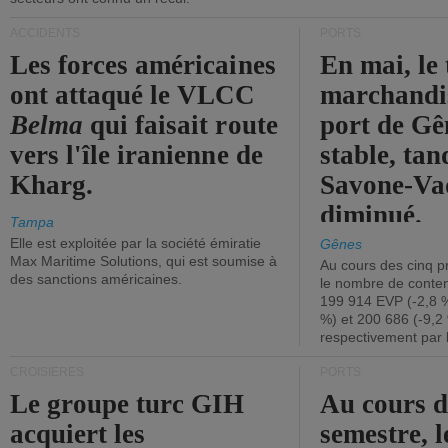
ACCIDENTS
PORTS
Les forces américaines
En mai, le 
ont attaqué le VLCC
marchandis
Belma
qui faisait route
port de Gên
vers l'île iranienne de
stable, tan
Kharg.
Savone-Vad
diminué.
Tampa
Elle est exploitée par la société émiratie
Gênes
Max Maritime Solutions, qui est soumise à
Au cours des cinq p
des sanctions américaines.
le nombre de conten
199 914 EVP (-2,8 %
%) et 200 686 (-9,2 
respectivement par 
CROISIÈRES
PORTS
Le groupe turc GIH
Au cours 
acquiert les
semestre, l