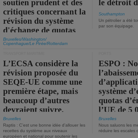
soutien prudent et des
le détroit
critiques concernant la
Southampton
révision du système
Un pétrolier a été 
par son équipage.
d'échange de quotas
d'émission de l'UE.
Bruxelles/Washington/
Copenhague/Le Pirée/Rotterdam
TRANSPORT MARITIME
PORTS
L’ECSA considère la
ESPO : No
révision proposée du
l’abaissem
SEQE-UE comme une
d’applicat
première étape, mais
système d’
beaucoup d’autres
quotas d’é
devraient suivre.
l’UE de 5 
tonneaux d
Bruxelles
Bruxelles
Raptis : C’est une bonne idée d’allouer les
Nous saluons les me
brute.
recettes du système aux niveaux
réduire les escales 
européen et national pour soutenir les