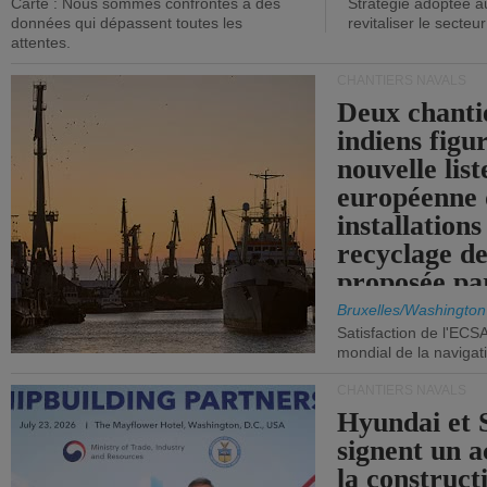
Carte : Nous sommes confrontés à des
Stratégie adoptée a
données qui dépassent toutes les
revitaliser le secteur
attentes.
CHANTIERS NAVALS
Deux chanti
indiens figu
nouvelle list
européenne 
installations
recyclage de
proposée pa
Commission
Bruxelles/Washington
Satisfaction de l'ECS
mondial de la navigat
CHANTIERS NAVALS
Hyundai et 
signent un 
la construct