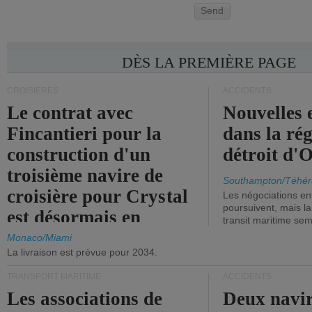
Send
DÈS LA PREMIÈRE PAGE
CROISIÈRES
ACCIDENTS
Le contrat avec
Nouvelles 
Fincantieri pour la
dans la ré
construction d'un
détroit d'
troisième navire de
Southampton/Téhér
croisière pour Crystal
Les négociations en
poursuivent, mais l
est désormais en
transit maritime sem
vigueur.
Monaco/Miami
La livraison est prévue pour 2034.
TRANSPORT MARITIME
ACCIDENTS
Les associations de
Deux navir