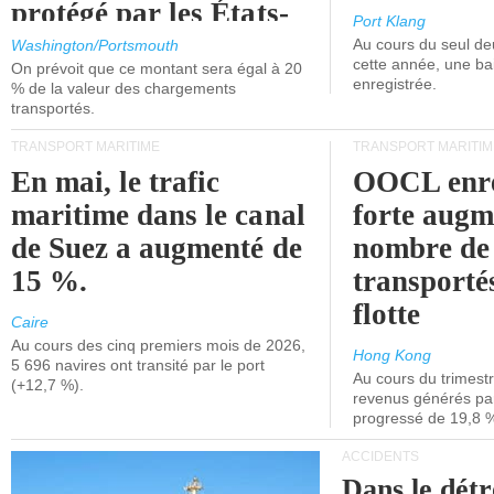
protégé par les États-
Port Klang
Unis.
Au cours du seul de
Washington/Portsmouth
cette année, une ba
On prévoit que ce montant sera égal à 20
enregistrée.
% de la valeur des chargements
transportés.
TRANSPORT MARITIME
TRANSPORT MARITIM
En mai, le trafic
OOCL enre
maritime dans le canal
forte augm
de Suez a augmenté de
nombre de
15 %.
transporté
flotte
Caire
Au cours des cinq premiers mois de 2026,
Hong Kong
5 696 navires ont transité par le port
Au cours du trimestre
(+12,7 %).
revenus générés par 
progressé de 19,8 
ACCIDENTS
Dans le détr