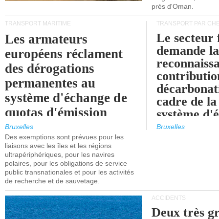
près d'Oman.
TRANSPORT MARITIME
TRANSPORT PAR CHE
Le secteur 
Les armateurs
demande l
européens réclament
reconnaissa
des dérogations
contributio
permanentes au
décarbonat
système d'échange de
cadre de la
quotas d'émission
système d'
maritimes de l'UE
quotas d'ém
Bruxelles
Bruxelles
l'UE (SEQ
Des exemptions sont prévues pour les
après 2030.
liaisons avec les îles et les régions
ultrapériphériques, pour les navires
polaires, pour les obligations de service
public transnationales et pour les activités
de recherche et de sauvetage.
ACCIDENTS
Deux très g