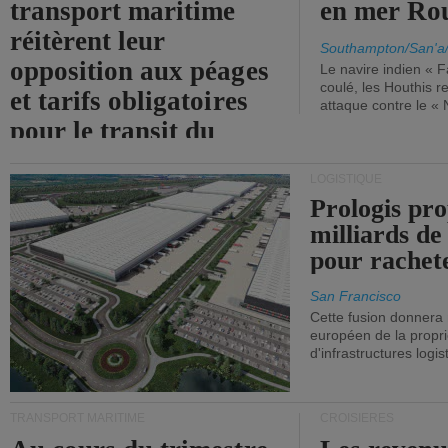
transport maritime
en mer Ro
réitèrent leur
Southampton/San'a
opposition aux péages
Le navire indien « F
coulé, les Houthis 
et tarifs obligatoires
attaque contre le «
pour le transit du
détroit d'Ormuz.
LOGISTIQUE
Prologis pro
milliards de
pour rachet
San Francisco
Cette fusion donnera
européen de la propri
d'infrastructures logis
TRANSPORT MARITIME
CROISIÈRES