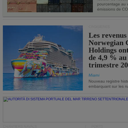
pourcentage au 
émissions de CO
CROISIÈRES
Les revenus
Norwegian C
Holdings on
de 4,9 % au
trimestre 20
Miami
Nouveau registre his
embarquant sur les nav
CHANTIERS NAVALS
PORTS