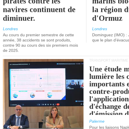
pirates contre les
marins blo
navires continuent de
la région d
diminuer.
d'Ormuz
Londres
Londres
Au cours du premier semestre de cette
Dominguez (IMO) : 
année, 38 accidents se sont produits,
que le plan d'évacua
contre 90 au cours des six premiers mois
de 2025.
TRANSPORT MARITIME
Une étude m
lumière les 
importants e
contre-produ
l'applicatio
d'échange d
d'émission d
(SEQE-UE) a
Palerme
maritimes av
Pour les liaisons Nap