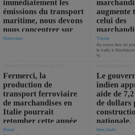
immédiatement les
marchandis
émissions du transport
augmente t
maritime, nous devons
celui des
nous concentrer sur
marchandis
les ports.
diminue.
Rotterdam
Trieste
Au cours des six pr
le trafic à Monfalco
%.
TRANSPORT PAR CHEMIN DE FER
CHANTIERS NAVALS
Fermerci, la
Le gouver
production de
indien app
transport ferroviaire
aide de 7,2
de marchandises en
de dollars 
Italie pourrait
constructi
retomber cette année
nationale.
aux niveaux de 2015.
Rome
New Delhi