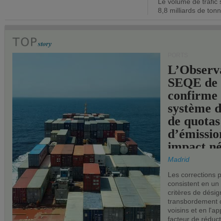
Le volume de trafic 
opérationn
8,8 milliards de ton
PORTS
L’Observ
SEQE de 
confirme 
système 
de quotas
d’émissio
impact né
les ports 
Madrid
Les corrections 
consistent en un
critères de désig
transbordement 
voisins et en l'ap
facteur de réduc