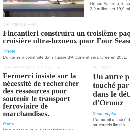
Gênes-Palerme, le coû
occidentale.
2,9 millions et 19,9 mi
CHANTIERS NAVALS
Fincantieri construira un troisième pa
croisière ultra-luxueux pour Four Seas
Trieste
L'unité sera construite dans l'usine d'Ancône et sera livrée en 2031.
TRANSPORT PAR CHEMIN DE FER
ACCIDENTS
Fermerci insiste sur la
Un autre p
nécessité de rechercher
touché par
des ressources pour
dans le dét
soutenir le transport
d'Ormuz
ferroviaire de
marchandises.
Southampton
L'appareil a causé
Rome
structurels limités.