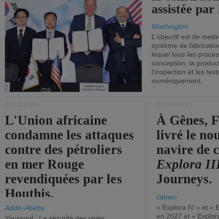
assistée par 
Washington
L'objectif est de mett
système de fabricati
lequel tous les proces
conception, la producti
l'inspection et les tes
numériquement.
ACCIDENTS
CROISIÈRES
L'Union africaine
À Gênes, F
condamne les attaques
livré le n
contre des pétroliers
navire de c
en mer Rouge
Explora II
revendiquées par les
Journeys.
Houthis.
Gênes
« Explora IV » et « 
Addis-Abeba
en 2027 et « Explor
Youssouf : La sécurité des voies