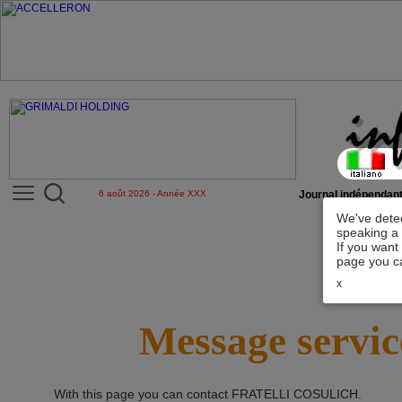
6 août 2026 - Année XXX
Journal indépendant
We've detec
speaking a 
If you want
page you ca
x
Message servic
With this page you can contact
FRATELLI COSULICH
.