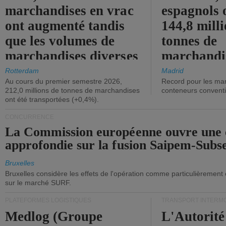
marchandises en vrac
espagnols o
ont augmenté tandis
144,8 mill
que les volumes de
tonnes de
marchandises diverses
marchandi
ont diminué.
(+2,9%).
Rotterdam
Madrid
Au cours du premier semestre 2026,
Record pour les ma
212,0 millions de tonnes de marchandises
conteneurs convent
ont été transportées (+0,4%).
CONCURRENCE
La Commission européenne ouvre une 
approfondie sur la fusion Saipem-Subs
Bruxelles
Bruxelles considère les effets de l'opération comme particulièrement
sur le marché SURF.
PLATEFORMES LOGISTIQUES
TRANSPORT INTERM
Medlog (Groupe
L'Autorité