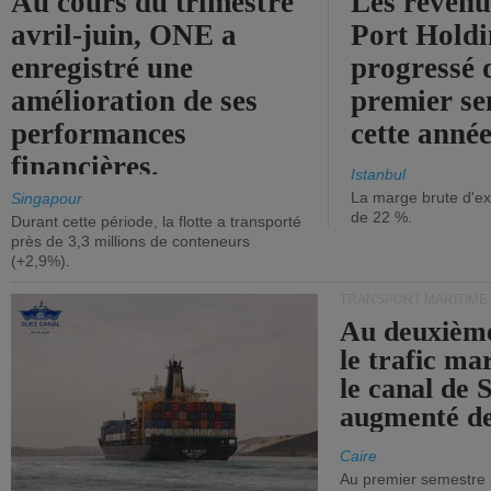
Au cours du trimestre
Les revenu
avril-juin, ONE a
Port Holdi
enregistré une
progressé 
amélioration de ses
premier se
performances
cette année
financières.
Istanbul
La marge brute d'ex
Singapour
de 22 %.
Durant cette période, la flotte a transporté
près de 3,3 millions de conteneurs
(+2,9%).
TRANSPORT MARITIME
Au deuxième
le trafic ma
le canal de 
augmenté de
Caire
Au premier semestre 