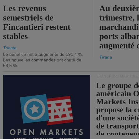
Les revenus
Au deuxiè
semestriels de
trimestre, 
Fincantieri restent
marchandis
stables
ports alba
augmenté 
Trieste
Le bénéfice net a augmenté de 191,4 %.
Tirana
Les nouvelles commandes ont chuté de
58,5 %.
TRANSPORT MARITIME
Le groupe d
américain 
Markets Ins
propose la c
d'une sociét
de transpor
de conteneu