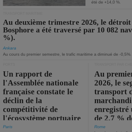
été de +14,0 %.
TRANSPORT MARITIME
Au deuxième trimestre 2026, le détroit
Bosphore a été traversé par 10 082 nav
%).
Ankara
Au cours du premier semestre, le trafic maritime a diminué de -0,5%.
PORTS
TRANSPORT PAR CHE
Un rapport de
Au premie
l'Assemblée nationale
2026, le s
française constate le
transport 
déclin de la
marchandis
compétitivité de
enregistré
l'écosystème portuaire
de 2,7 % d
de l'État.
chiffre d'a
Paris
Rome