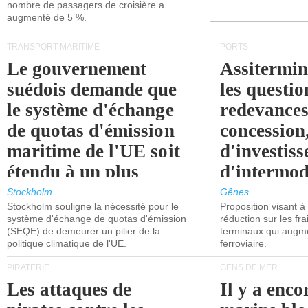
nombre de passagers de croisière a
augmenté de 5 %.
TRANSPORT MARITIME
PORTS
Le gouvernement
Assitermin
suédois demande que
les questio
le système d'échange
redevances
de quotas d'émission
concession
maritime de l'UE soit
d'investiss
étendu à un plus
d'intermod
grand nombre de
l'attention
Stockholm
Gênes
Stockholm souligne la nécessité pour le
Proposition visant 
navires.
politiciens.
système d'échange de quotas d'émission
réduction sur les fr
(SEQE) de demeurer un pilier de la
terminaux qui augmen
politique climatique de l'UE.
ferroviaire.
PIRATERIE
GENS DE MER
Les attaques de
Il y a enco