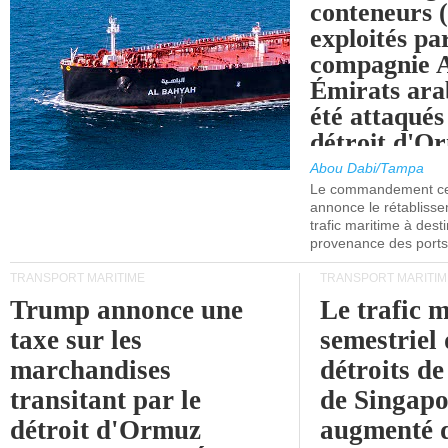
conteneurs
exploités pa
compagnie
Émirats ara
été attaqués
détroit d'O
Abou Dabi/Tampa
Le commandement cen
annonce le rétabliss
trafic maritime à dest
provenance des ports 
TRANSPORT MARITIME
TRANSPORT MARITIM
Trump annonce une
Le trafic 
taxe sur les
semestriel 
marchandises
détroits d
transitant par le
de Singapo
détroit d'Ormuz
augmenté 