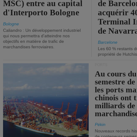
MSC) entre au capital
de Barcelo
d'Interporto Bologne
acquérir 
Terminal 
Bologne
de Navarr
Caliandro : Un développement industriel
qui nous permettra d'atteindre nos
objectifs en matière de trafic de
Barcelone
marchandises ferroviaires.
Les 60 % restants du
propriété de Hutchis
PORTS
Au cours du
semestre de 
les ports ma
chinois ont t
milliards de
marchandise
Pékin
Nouveaux records hist
de conteneurs semestri