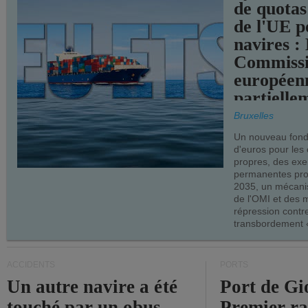
de quotas
de l'UE p
navires :
Commiss
européen
partielle
demandes
Bruxelles
armateur
Un nouveau fonds
d'euros pour les
propres, des ex
permanentes pro
2035, un mécani
de l'OMI et des 
répression contre
transbordement «
ACCIDENTS
PORTS
Un autre navire a été
Port de Gi
touché par un obus
Premier r