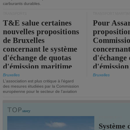
carburants durables.
TRANSPORTS
TRANSPORT MARITIM
T&E salue certaines
Pour Assar
nouvelles propositions
propositio
de Bruxelles
Commissi
concernant le système
concernant
d'échange de quotas
d'échange 
d'émission maritime
d'émission
de l'UE.
timide, alo
Bruxelles
Bruxelles
L'association est plus critique à l'égard
mesures pl
des mesures étudiées par la Commission
courageuse
européenne pour le secteur de l'aviation
attendues.
TRANSPORTS
Système 