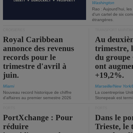
Washington
Rao : Aujourd'hui, le
d'un cartel de six co
étrangères.
CROISIÈRES
TRANSPORT MARITIM
Royal Caribbean
Au deuxiè
annonce des revenus
trimestre, 
records pour le
du group
trimestre d'avril à
ont augme
juin.
+19,2%.
Miami
Marseille/New York/
Nouveau record historique de chiffre
La coentreprise Uni
d'affaires au premier semestre 2026
Stonepeak est term
PORTS
PORTS
PortXchange : Pour
Dans le po
réduire
Trieste, le 