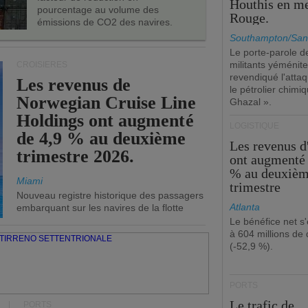
Houthis en m
pourcentage au volume des
Rouge.
émissions de CO2 des navires.
Southampton/San
Le porte-parole d
militants yéménite
CROISIÈRES
revendiqué l'atta
Les revenus de
le pétrolier chim
Norwegian Cruise Line
Ghazal ».
Holdings ont augmenté
LOGISTIQUE
de 4,9 % au deuxième
Les revenus 
trimestre 2026.
ont augmenté 
% au deuxiè
Miami
trimestre
Nouveau registre historique des passagers
Atlanta
embarquant sur les navires de la flotte
Le bénéfice net s'
à 604 millions de 
(-52,9 %).
PORTS
Le trafic de
PORTS