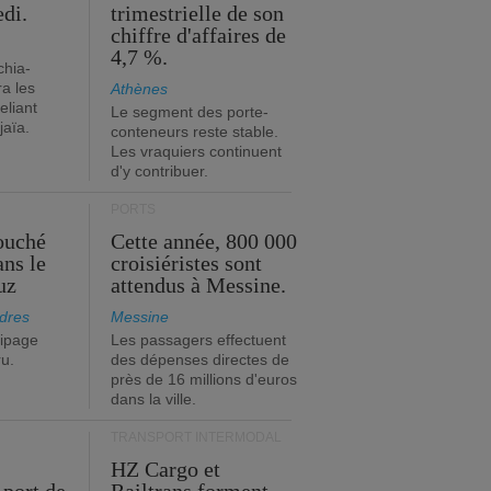
edi.
trimestrielle de son
chiffre d'affaires de
4,7 %.
chia-
a les
Athènes
eliant
Le segment des porte-
jaïa.
conteneurs reste stable.
Les vraquiers continuent
d'y contribuer.
PORTS
ouché
Cette année, 800 000
ans le
croisiéristes sont
uz
attendus à Messine.
dres
Messine
ipage
Les passagers effectuent
ru.
des dépenses directes de
près de 16 millions d'euros
dans la ville.
TRANSPORT INTERMODAL
HZ Cargo et