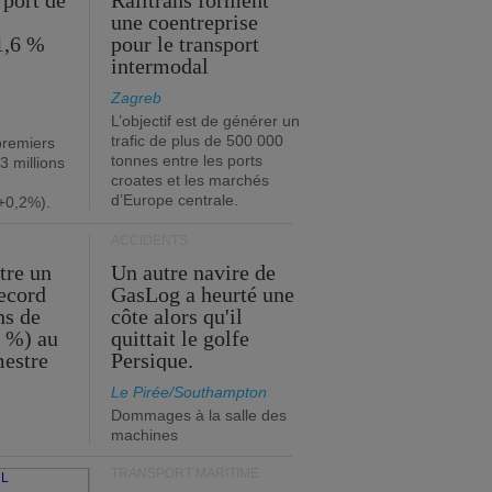
 port de
Railtrans forment
une coentreprise
1,6 %
pour le transport
intermodal
Zagreb
L’objectif est de générer un
trafic de plus de 500 000
premiers
tonnes entre les ports
3 millions
croates et les marchés
d’Europe centrale.
+0,2%).
ACCIDENTS
tre un
Un autre navire de
record
GasLog a heurté une
ns de
côte alors qu'il
2 %) au
quittait le golfe
mestre
Persique.
Le Pirée/Southampton
Dommages à la salle des
machines
TRANSPORT MARITIME