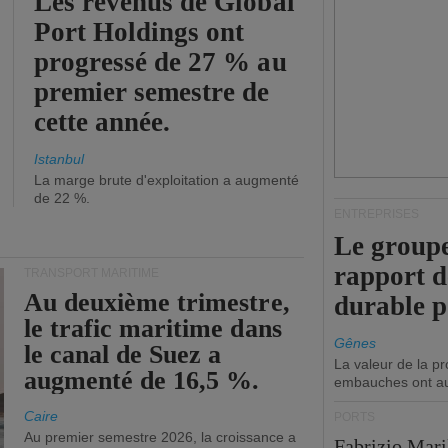
Les revenus de Global
Port Holdings ont
progressé de 27 % au
premier semestre de
cette année.
Istanbul
La marge brute d'exploitation a augmenté
de 22 %.
ENTREPRISES
Le groupe
rapport 
TRANSPORT MARITIME
Au deuxième trimestre,
durable 
le trafic maritime dans
Gênes
le canal de Suez a
La valeur de la p
augmenté de 16,5 %.
embauches ont a
Caire
PORTS
Au premier semestre 2026, la croissance a
Fabrizio Maril