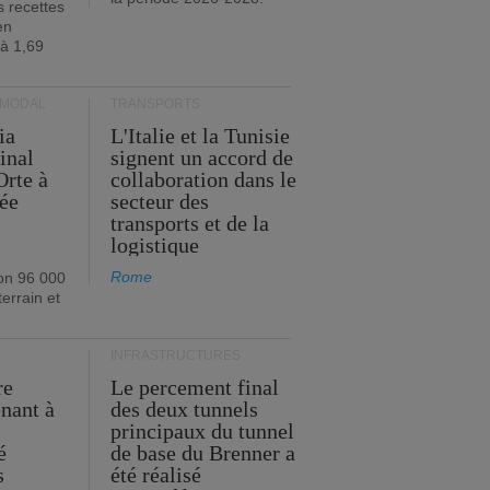
s recettes
en
 à 1,69
RMODAL
TRANSPORTS
ia
L'Italie et la Tunisie
inal
signent un accord de
Orte à
collaboration dans le
née
secteur des
transports et de la
logistique
Rome
on 96 000
errain et
INFRASTRUCTURES
re
Le percement final
enant à
des deux tunnels
principaux du tunnel
é
de base du Brenner a
s
été réalisé