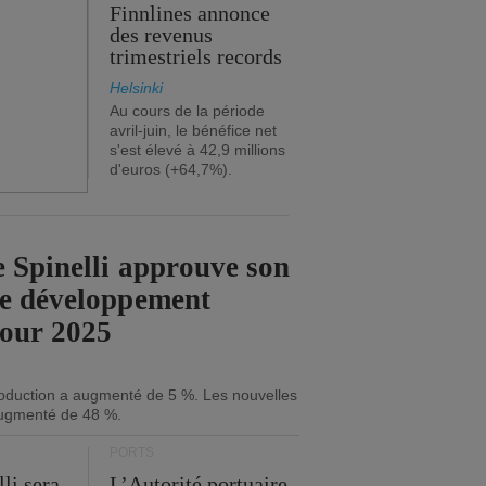
Finnlines annonce
des revenus
trimestriels records
Helsinki
Au cours de la période
avril-juin, le bénéfice net
s'est élevé à 42,9 millions
d'euros (+64,7%).
 Spinelli approuve son
de développement
pour 2025
roduction a augmenté de 5 %. Les nouvelles
ugmenté de 48 %.
PORTS
li sera
L’Autorité portuaire