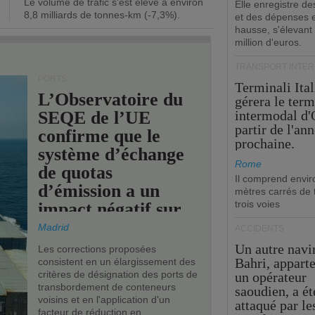
Le volume de trafic s'est élevé à environ
opérationnel.
Elle enregistre de
8,8 milliards de tonnes-km (-7,3%).
et des dépenses 
hausse, s'élevant
million d'euros.
TRANSPORT INTE
PORTS
Terminali Ital
L’Observatoire du
gérera le term
SEQE de l’UE
intermodal d'
partir de l'an
confirme que le
prochaine.
système d’échange
Rome
de quotas
Il comprend envir
d’émission a un
mètres carrés de t
trois voies
impact négatif sur
les ports de l’UE.
Madrid
ACCIDENTS
Un autre navi
Les corrections proposées
Bahri, appart
consistent en un élargissement des
critères de désignation des ports de
un opérateur
transbordement de conteneurs
saoudien, a ét
voisins et en l'application d'un
attaqué par le
facteur de réduction en