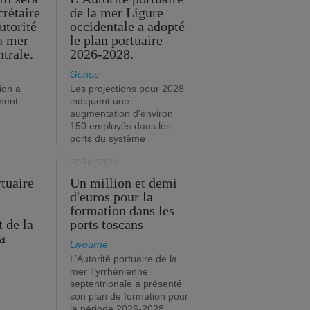
crétaire
de la mer Ligure
utorité
occidentale a adopté
la mer
le plan portuaire
trale.
2026-2028.
Gênes
ion a
Les projections pour 2028
ment
indiquent une
augmentation d'environ
150 employés dans les
ports du système
FORMATION
rtuaire
Un million et demi
d'euros pour la
formation dans les
 de la
ports toscans
a
Livourne
L’Autorité portuaire de la
mer Tyrrhénienne
septentrionale a présenté
son plan de formation pour
la période 2026-2028.