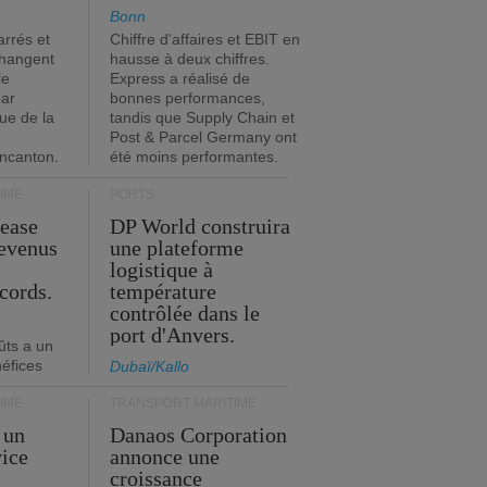
Bonn
rrés et
Chiffre d'affaires et EBIT en
changent
hausse à deux chiffres.
le
Express a réalisé de
par
bonnes performances,
que de la
tandis que Supply Chain et
Post & Parcel Germany ont
incanton.
été moins performantes.
IME
PORTS
Lease
DP World construira
revenus
une plateforme
t
logistique à
cords.
température
contrôlée dans le
port d'Anvers.
ûts a un
néfices
Dubaï/Kallo
IME
TRANSPORT MARITIME
 un
Danaos Corporation
vice
annonce une
s
croissance