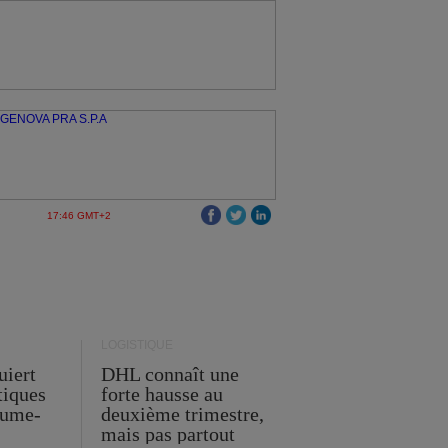
17:46 GMT+2
LOGISTIQUE
uiert
DHL connaît une
stiques
forte hausse au
ume-
deuxième trimestre,
mais pas partout