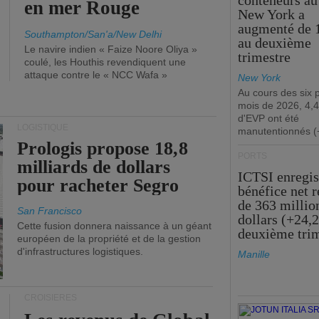
conteneurs au
en mer Rouge
New York a
augmenté de 
Southampton/San'a/New Delhi
au deuxième
Le navire indien « Faize Noore Oliya »
trimestre
coulé, les Houthis revendiquent une
attaque contre le « NCC Wafa »
New York
Au cours des six 
mois de 2026, 4,4
d'EVP ont été
LOGISTIQUE
manutentionnés (
Prologis propose 18,8
PORTS
milliards de dollars
ICTSI enregis
pour racheter Segro
bénéfice net 
de 363 millio
San Francisco
dollars (+24,
Cette fusion donnera naissance à un géant
deuxième tri
européen de la propriété et de la gestion
d'infrastructures logistiques.
Manille
CROISIÈRES