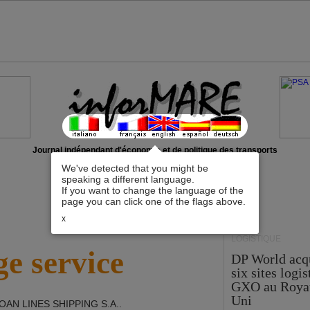
Journal indépendant d'économie et de politique des transports
We've detected that you might be
speaking a different language.
If you want to change the language of the
page you can click one of the flags above.
x
LOGISTIQUE
e service
DP World acq
six sites logi
GXO au Roya
Uni
OAN LINES SHIPPING S.A.
.