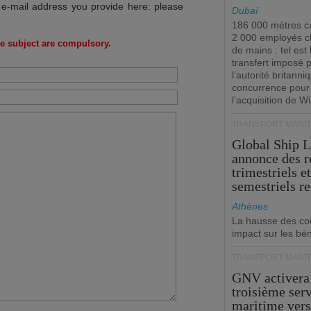
 e-mail address you provide here: please
Dubaï
186 000 mètres ca
2 000 employés 
e subject are compulsory.
de mains : tel est 
transfert imposé 
l’autorité britanni
concurrence pour
l’acquisition de W
TRANSPORT MARIT
Global Ship 
annonce des 
trimestriels e
semestriels re
Athènes
La hausse des co
impact sur les bé
TRANSPORT MARIT
GNV activera
troisième ser
maritime ver