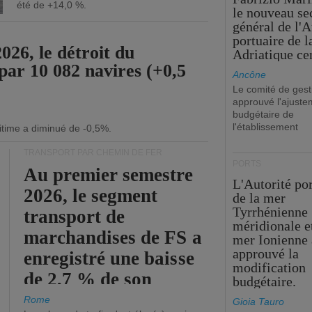
été de +14,0 %.
le nouveau se
général de l'A
portuaire de 
26, le détroit du
Adriatique cen
par 10 082 navires (+0,5
Ancône
Le comité de gest
approuvé l'ajuste
budgétaire de
l'établissement
itime a diminué de -0,5%.
TRANSPORT PAR CHEMIN DE FER
PORTS
Au premier semestre
L'Autorité po
2026, le segment
de la mer
Tyrrhénienne
transport de
méridionale et
marchandises de FS a
mer Ionienne 
approuvé la
enregistré une baisse
modification
de 2,7 % de son
budgétaire.
chiffre d'affaires
Rome
Gioia Tauro