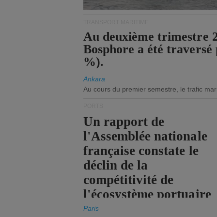
TRANSPORT MARITIME
Au deuxième trimestre 20
Bosphore a été traversé 
%).
Ankara
Au cours du premier semestre, le trafic mar
PORTS
Un rapport de
l'Assemblée nationale
française constate le
déclin de la
compétitivité de
l'écosystème portuaire
de l'État.
Paris