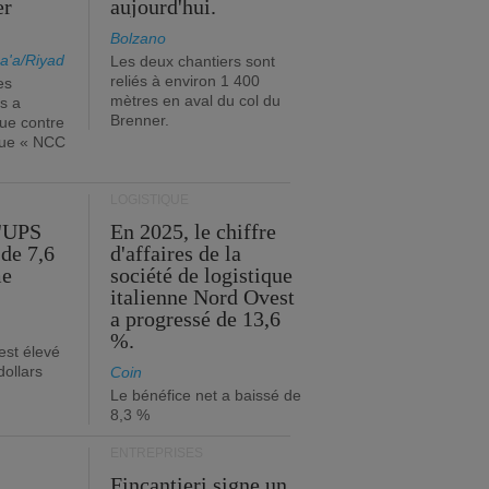
er
aujourd'hui.
Bolzano
a'a/Riyad
Les deux chantiers sont
reliés à environ 1 400
es
mètres en aval du col du
s a
Brenner.
que contre
ique « NCC
LOGISTIQUE
d'UPS
En 2025, le chiffre
de 7,6
d'affaires de la
me
société de logistique
italienne Nord Ovest
a progressé de 13,6
%.
est élevé
dollars
Coin
Le bénéfice net a baissé de
8,3 %
ENTREPRISES
Fincantieri signe un