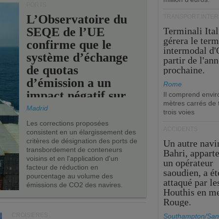
PORTS
L’Observatoire du
TRANSPORT INTE
SEQE de l’UE
Terminali Ital
gérera le term
confirme que le
intermodal d'
système d’échange
partir de l'an
de quotas
prochaine.
d’émission a un
Rome
impact négatif sur
Il comprend envir
mètres carrés de t
les ports de l’UE.
Madrid
trois voies
Les corrections proposées
ACCIDENTS
consistent en un élargissement des
critères de désignation des ports de
Un autre navi
transbordement de conteneurs
Bahri, appart
voisins et en l'application d'un
un opérateur
facteur de réduction en
saoudien, a ét
pourcentage au volume des
attaqué par le
émissions de CO2 des navires.
Houthis en m
Rouge.
CROISIÈRES
Southampton/San