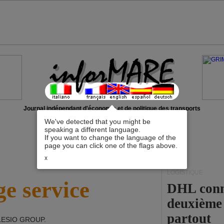
Journal indépendant d'économie et de politique des transports
We've detected that you might be
speaking a different language.
If you want to change the language of the
page you can click one of the flags above.
x
LOGISTIQUE
e service
DHL conna
deuxième 
partout
LESIO GROUP
.