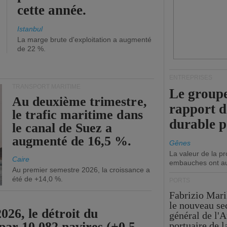
cette année.
Istanbul
La marge brute d'exploitation a augmenté
de 22 %.
ENTREPRISES
TRANSPORT MARITIME
Le groupe
Au deuxième trimestre,
rapport 
le trafic maritime dans
durable 
le canal de Suez a
augmenté de 16,5 %.
Gênes
La valeur de la p
Caire
embauches ont a
Au premier semestre 2026, la croissance a
été de +14,0 %.
PORTS
Fabrizio Maril
le nouveau se
26, le détroit du
général de l'A
par 10 082 navires (+0,5
portuaire de 