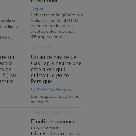
Zagreb
L’objectif est de générer un
trafic de plus de 500 000
premiers
tonnes entre les ports
3 millions
croates et les marchés
d’Europe centrale.
+0,2%).
ACCIDENTS
tre un
Un autre navire de
record
GasLog a heurté une
ns de
côte alors qu'il
2 %) au
quittait le golfe
mestre
Persique.
Le Pirée/Southampton
Dommages à la salle des
machines
TRANSPORT MARITIME
Finnlines annonce
des revenus
trimestriels records