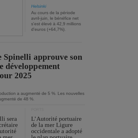
Helsinki
Au cours de la période
avril-juin, le bénéfice net
s'est élevé à 42,9 millions
d'euros (+64,7%).
 Spinelli approuve son
de développement
pour 2025
roduction a augmenté de 5 %. Les nouvelles
ugmenté de 48 %.
PORTS
li sera
L’Autorité portuaire
crétaire
de la mer Ligure
utorité
occidentale a adopté
la mer
le plan portuaire