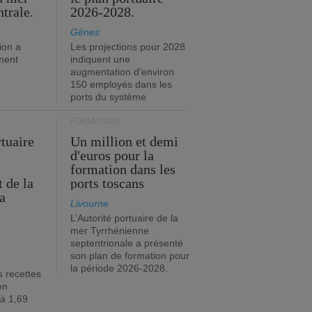
trale.
2026-2028.
Gênes
ion a
Les projections pour 2028
ment
indiquent une
augmentation d'environ
150 employés dans les
ports du système
FORMATION
rtuaire
Un million et demi
d'euros pour la
formation dans les
 de la
ports toscans
a
Livourne
L’Autorité portuaire de la
mer Tyrrhénienne
septentrionale a présenté
son plan de formation pour
la période 2026-2028.
s recettes
en
 à 1,69