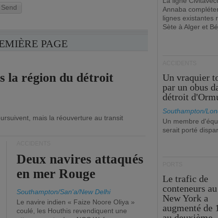
La ligne Civitavec
Send
Annaba compléter
lignes existantes r
Sète à Alger et Bé
REMIÈRE PAGE
ACCIDENTS
s la région du détroit
Un vraquier t
par un obus d
détroit d'Orm
Southampton/Lon
ursuivent, mais la réouverture au transit
Un membre d'équ
serait porté dispa
ACCIDENTS
Deux navires attaqués
PORTS
en mer Rouge
Le trafic de
conteneurs au
Southampton/San'a/New Delhi
New York a
Le navire indien « Faize Noore Oliya »
augmenté de 
coulé, les Houthis revendiquent une
au deuxième