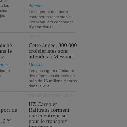
chia-
a les
Athènes
eliant
Le segment des porte-
jaïa.
conteneurs reste stable.
Les vraquiers continuent
d'y contribuer.
PORTS
ouché
Cette année, 800 000
ans le
croisiéristes sont
uz
attendus à Messine.
dres
Messine
ipage
Les passagers effectuent
ru.
des dépenses directes de
près de 16 millions d'euros
dans la ville.
TRANSPORT INTERMODAL
HZ Cargo et
 port de
Railtrans forment
une coentreprise
1,6 %
pour le transport
intermodal