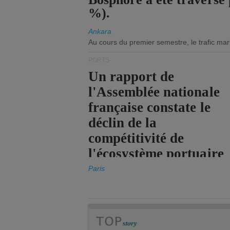
%).
Ankara
Au cours du premier semestre, le trafic mar
PORTS
Un rapport de
l'Assemblée nationale
française constate le
déclin de la
compétitivité de
l'écosystème portuaire
de l'État.
Paris