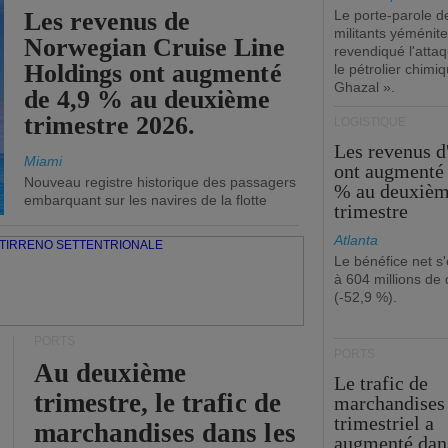
Les revenus de
Le porte-parole d
militants yéménite
Norwegian Cruise Line
revendiqué l'atta
Holdings ont augmenté
le pétrolier chim
Ghazal ».
de 4,9 % au deuxième
trimestre 2026.
LOGISTIQUE
Les revenus 
Miami
ont augmenté 
Nouveau registre historique des passagers
% au deuxiè
embarquant sur les navires de la flotte
trimestre
Atlanta
Le bénéfice net s'
à 604 millions de 
(-52,9 %).
PORTS
PORTS
Au deuxième
Le trafic de
trimestre, le trafic de
marchandises
trimestriel a
marchandises dans les
augmenté dan