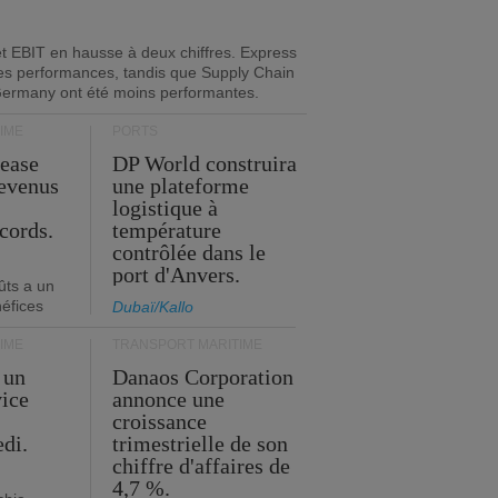
 et EBIT en hausse à deux chiffres. Express
es performances, tandis que Supply Chain
Germany ont été moins performantes.
IME
PORTS
Lease
DP World construira
revenus
une plateforme
t
logistique à
cords.
température
contrôlée dans le
port d'Anvers.
ûts a un
néfices
Dubaï/Kallo
IME
TRANSPORT MARITIME
 un
Danaos Corporation
vice
annonce une
s
croissance
edi.
trimestrielle de son
chiffre d'affaires de
4,7 %.