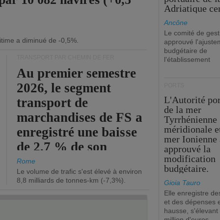
Adriatique cen
Ancône
Le comité de gest
itime a diminué de -0,5%.
approuvé l'ajuste
budgétaire de
TRANSPORT PAR CHEMIN DE FER
l'établissement
Au premier semestre
2026, le segment
PORTS
L'Autorité po
transport de
de la mer
marchandises de FS a
Tyrrhénienne
méridionale et
enregistré une baisse
mer Ionienne 
de 2,7 % de son
approuvé la
modification
chiffre d'affaires
Rome
budgétaire.
Le volume de trafic s'est élevé à environ
opérationnel.
8,8 milliards de tonnes-km (-7,3%).
Gioia Tauro
Elle enregistre de
et des dépenses 
hausse, s'élevant
million d'euros.