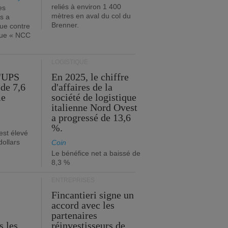
reliés à environ 1 400
es
mètres en aval du col du
s a
Brenner.
que contre
ique « NCC
LOGISTIQUE
d'UPS
En 2025, le chiffre
de 7,6
d'affaires de la
me
société de logistique
italienne Nord Ovest
a progressé de 13,6
%.
est élevé
dollars
Coin
Le bénéfice net a baissé de
8,3 %
ENTREPRISES
Fincantieri signe un
accord avec les
partenaires
s les
réinvestisseurs de