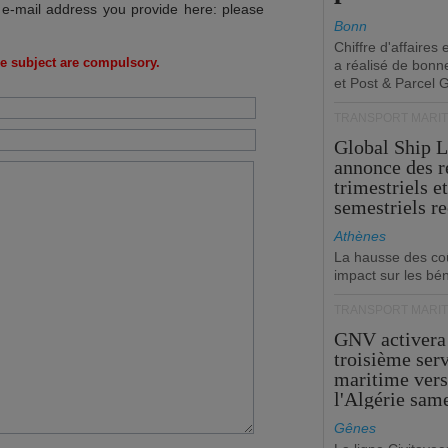
 e-mail address you provide here: please
Bonn
Chiffre d'affaires
e subject are compulsory.
a réalisé de bonn
et Post & Parcel 
TRANSPORT MARIT
Global Ship 
annonce des 
trimestriels e
semestriels re
Athènes
La hausse des co
impact sur les bé
TRANSPORT MARIT
GNV activera
troisième ser
maritime ver
l'Algérie sam
Gênes