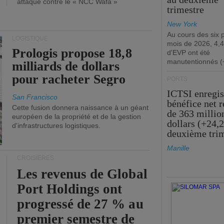
attaque contre le « NCC Wafa »
trimestre
New York
Au cours des six 
LOGISTIQUE
mois de 2026, 4,4
Prologis propose 18,8
d'EVP ont été
manutentionnés (
milliards de dollars
pour racheter Segro
PORTS
ICTSI enregis
San Francisco
bénéfice net 
Cette fusion donnera naissance à un géant
de 363 millio
européen de la propriété et de la gestion
dollars (+24,
d'infrastructures logistiques.
deuxième tri
Manille
CROISIÈRES
Les revenus de Global
Port Holdings ont
progressé de 27 % au
premier semestre de