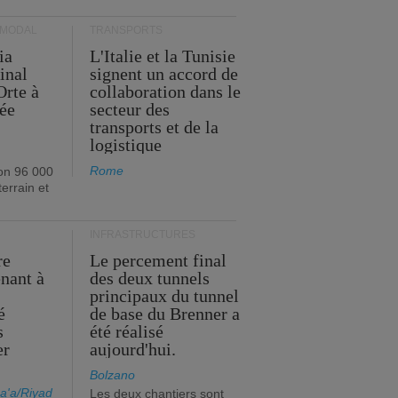
RMODAL
TRANSPORTS
ia
L'Italie et la Tunisie
inal
signent un accord de
Orte à
collaboration dans le
née
secteur des
transports et de la
logistique
Rome
on 96 000
errain et
INFRASTRUCTURES
re
Le percement final
enant à
des deux tunnels
principaux du tunnel
é
de base du Brenner a
s
été réalisé
er
aujourd'hui.
Bolzano
a'a/Riyad
Les deux chantiers sont