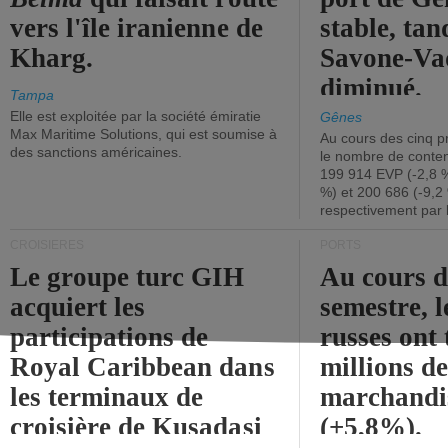
vers l'île iranienne de
stable, tan
Kharg.
Savone-Vad
diminué.
Tampa
Elle est exploitée par la société émiratie
Gênes
Max Maritime Solutions, qui est soumise à
Au cours des cinq p
des sanctions américaines.
le nombre de conten
199 914 EVP (-2,8 %
%) et 200 686 (-9,2 
respectivement par 
CROISIÈRES
PORTS
Le groupe turc GIH
Au cours 
acquiert les
semestre, l
participations de
russes ont 
Royal Caribbean dans
millions d
les terminaux de
marchandi
croisière de Kusadasi
(+5,8%).