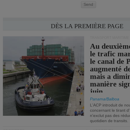
Send
DÈS LA PREMIÈRE PAGE
TRANSPORT MARITIME
Au deuxième
le trafic ma
le canal de
augmenté de
mais a dimi
manière sign
juin.
Panama/Balboa
L'ACP introduit de nou
concernant le tirant d
n'exclut pas des réd
quotidien de transits.