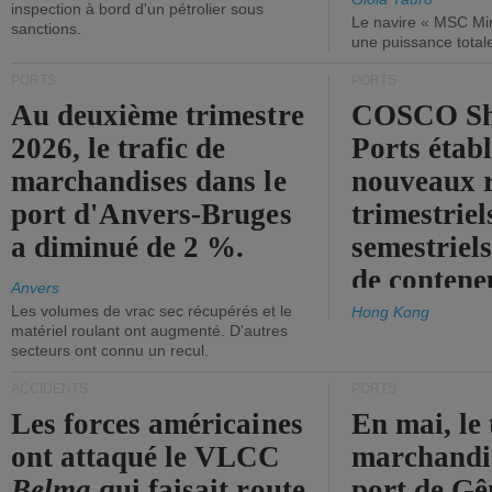
inspection à bord d'un pétrolier sous
Le navire « MSC Mir
sanctions.
une puissance total
PORTS
PORTS
Au deuxième trimestre
COSCO Sh
2026, le trafic de
Ports établ
marchandises dans le
nouveaux 
port d'Anvers-Bruges
trimestriel
a diminué de 2 %.
semestriels
de contene
Anvers
Les volumes de vrac sec récupérés et le
Hong Kong
matériel roulant ont augmenté. D'autres
secteurs ont connu un recul.
ACCIDENTS
PORTS
Les forces américaines
En mai, le 
ont attaqué le VLCC
marchandis
Belma
qui faisait route
port de Gên