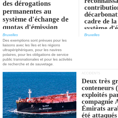
reconnaissa
des dérogations
contributio
permanentes au
décarbonat
système d'échange de
cadre de la
quotas d'émission
système d'
maritimes de l'UE
quotas d'ém
Bruxelles
Bruxelles
l'UE (SEQ
Des exemptions sont prévues pour les
après 2030.
liaisons avec les îles et les régions
ultrapériphériques, pour les navires
polaires, pour les obligations de service
public transnationales et pour les activités
de recherche et de sauvetage.
ACCIDENTS
Deux très g
conteneurs
exploités pa
compagnie
Émirats ara
été attaqués