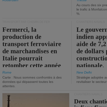
les ports.
diminue.
Rotterdam
Trieste
Au cours des six pr
le trafic à Monfalco
%.
TRANSPORT PAR CHEMIN DE FER
CHANTIERS NAVALS
Fermerci, la
Le gouver
production de
indien app
transport ferroviaire
aide de 7,2
de marchandises en
de dollars 
Italie pourrait
constructi
retomber cette année
nationale.
aux niveaux de 2015.
Rome
New Delhi
Carte : Nous sommes confrontés à des
Stratégie adoptée a
données qui dépassent toutes les
revitaliser le secteur
attentes.
CHANTIERS NAVALS
Deux chanti