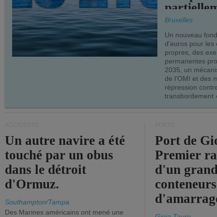
partielle
demandes
Bruxelles
armateur
Un nouveau fonds
d'euros pour les
propres, des ex
permanentes pro
2035, un mécani
de l'OMI et des 
répression contre
transbordement «
ACCIDENTS
PORTS
Un autre navire a été
Port de Gi
touché par un obus
Premier r
dans le détroit
d'un grand
d'Ormuz.
conteneurs
d'amarrage
Southampton/Tampa
Des Marines américains ont mené une
Gioia Tauro