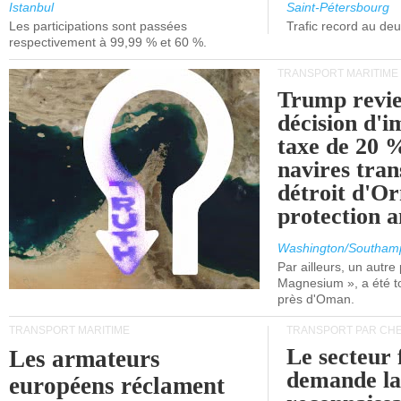
et de Lisbonne.
Istanbul
Saint-Pétersbourg
Les participations sont passées
Trafic record au de
respectivement à 99,99 % et 60 %.
TRANSPORT MARITIME
Trump revie
décision d'
taxe de 20 %
navires tran
détroit d'O
protection 
Washington/Southam
Par ailleurs, un autre p
Magnesium », a été t
près d'Oman.
TRANSPORT MARITIME
TRANSPORT PAR CHE
Le secteur 
Les armateurs
demande l
européens réclament