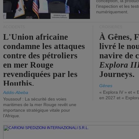
conception, la producti
l'inspection et les tes
numériquement.
ACCIDENTS
CROISIÈRES
L'Union africaine
À Gênes, F
condamne les attaques
livré le n
contre des pétroliers
navire de c
en mer Rouge
Explora II
revendiquées par les
Journeys.
Houthis.
Gênes
« Explora IV » et « 
Addis-Abeba
en 2027 et « Explor
Youssouf : La sécurité des voies
maritimes de la mer Rouge revêt une
importance stratégique vitale pour
l'Afrique.