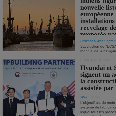
indiens figu
nouvelle list
européenne 
installations
recyclage de
proposée pa
Commission
Bruxelles/Washington
Satisfaction de l'ECS
mondial de la navigat
CHANTIERS NAVALS
Hyundai et 
signent un 
la construct
assistée par 
Washington
L'objectif est de mett
système de fabricati
lequel tous les proces