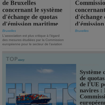
de Bruxelles
Commissi
concernant le système
concernant
d'échange de quotas
d'échange 
d'émission maritime
d'émission
de l'UE.
timide, alo
Bruxelles
Bruxelles
L'association est plus critique à l'égard
mesures pl
des mesures étudiées par la Commission
courageuse
européenne pour le secteur de l'aviation
attendues.
TRANSPORTS
Système 
de quotas
de l'UE p
navires :
Commiss
européen