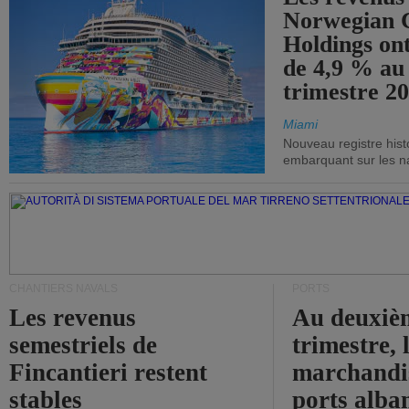
Norwegian C
Holdings on
de 4,9 % au
trimestre 20
Miami
Nouveau registre his
embarquant sur les nav
CHANTIERS NAVALS
PORTS
Les revenus
Au deuxiè
semestriels de
trimestre, 
Fincantieri restent
marchandis
stables
ports alba