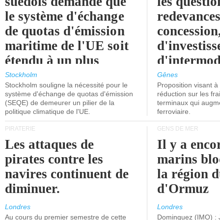
suédois demande que
les questio
le système d'échange
redevances
de quotas d'émission
concession
maritime de l'UE soit
d'investiss
étendu à un plus
d'intermod
grand nombre de
l'attention
Stockholm
Gênes
Stockholm souligne la nécessité pour le
Proposition visant 
navires.
politiciens.
système d'échange de quotas d'émission
réduction sur les fr
(SEQE) de demeurer un pilier de la
terminaux qui augmen
politique climatique de l'UE.
ferroviaire.
PIRATERIE
GENS DE MER
Les attaques de
Il y a enco
pirates contre les
marins blo
navires continuent de
la région d
diminuer.
d'Ormuz
Londres
Londres
Au cours du premier semestre de cette
Dominguez (IMO) : 