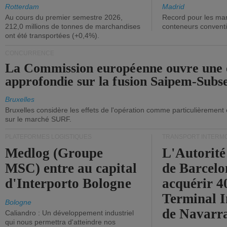
ont diminué.
(+2,9%).
Rotterdam
Madrid
Au cours du premier semestre 2026,
Record pour les ma
212,0 millions de tonnes de marchandises
conteneurs convent
ont été transportées (+0,4%).
CONCURRENCE
La Commission européenne ouvre une 
approfondie sur la fusion Saipem-Subs
Bruxelles
Bruxelles considère les effets de l'opération comme particulièrement
sur le marché SURF.
PLATEFORMES LOGISTIQUES
TRANSPORT INTERM
Medlog (Groupe
L'Autorité
MSC) entre au capital
de Barcelo
d'Interporto Bologne
acquérir 
Terminal 
Bologne
de Navarr
Caliandro : Un développement industriel
qui nous permettra d'atteindre nos