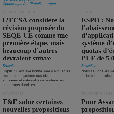
d'émission de l'UE.
Bruxelles/Washington/
Copenhague/Le Pirée/Rotterdam
TRANSPORT MARITIME
PORTS
L’ECSA considère la
ESPO : No
révision proposée du
l’abaissem
SEQE-UE comme une
d’applicat
première étape, mais
système d’
beaucoup d’autres
quotas d’é
devraient suivre.
l’UE de 5 
tonneaux d
Bruxelles
Bruxelles
Raptis : C’est une bonne idée d’allouer les
Nous saluons les me
brute.
recettes du système aux niveaux
réduire les escales 
européen et national pour soutenir les
carburants durables.
TRANSPORTS
TRANSPORT MARITIM
T&E salue certaines
Pour Assar
nouvelles propositions
propositio