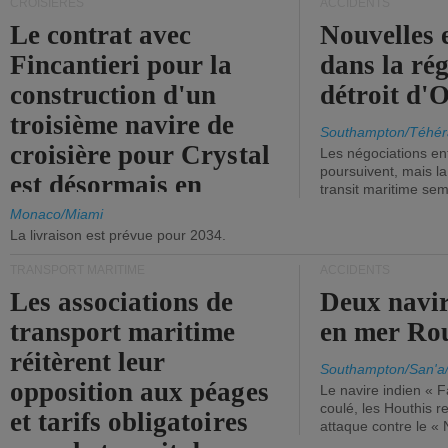
CROISIÈRES
ACCIDENTS
Le contrat avec
Nouvelles 
Fincantieri pour la
dans la ré
construction d'un
détroit d'
troisième navire de
Southampton/Téhér
croisière pour Crystal
Les négociations en
poursuivent, mais l
est désormais en
transit maritime sem
vigueur.
Monaco/Miami
La livraison est prévue pour 2034.
TRANSPORT MARITIME
ACCIDENTS
Les associations de
Deux navir
transport maritime
en mer Ro
réitèrent leur
Southampton/San'a
opposition aux péages
Le navire indien « F
coulé, les Houthis 
et tarifs obligatoires
attaque contre le «