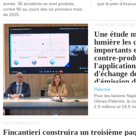
année, 38 accidents se sont produits,
que le plan d'évacua
contre 90 au cours des six premiers mois
de 2025.
TRANSPORT MARITIME
Une étude m
lumière les 
importants e
contre-produ
l'applicatio
d'échange d
d'émission d
(SEQE-UE) a
Palerme
maritimes av
Pour les liaisons Nap
Gênes-Palerme, le coû
occidentale.
2,9 millions et 19,9 mi
CHANTIERS NAVALS
Fincantieri construira un troisième pa