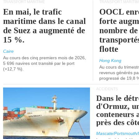
TRANSPORT MARITIME
TRANSPORT MARITIM
En mai, le trafic
OOCL enre
maritime dans le canal
forte augm
de Suez a augmenté de
nombre de
15 %.
transporté
flotte
Caire
Au cours des cinq premiers mois de 2026,
Hong Kong
5 696 navires ont transité par le port
Au cours du trimestre
(+12,7 %).
revenus générés par 
progressé de 19,8 
ACCIDENTS
Dans le détr
d'Ormuz, un
conteneurs a
près des cô
Mascate/Portsmouth