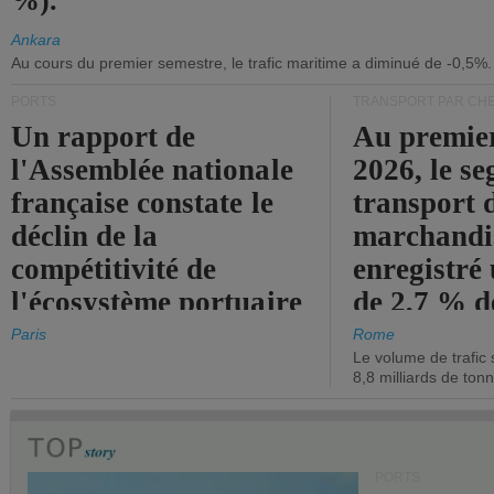
%).
Ankara
Au cours du premier semestre, le trafic maritime a diminué de -0,5%.
PORTS
TRANSPORT PAR CHE
Un rapport de
Au premie
l'Assemblée nationale
2026, le s
française constate le
transport 
déclin de la
marchandis
compétitivité de
enregistré
l'écosystème portuaire
de 2,7 % d
de l'État.
chiffre d'a
Paris
Rome
Le volume de trafic 
opérationn
8,8 milliards de ton
PORTS