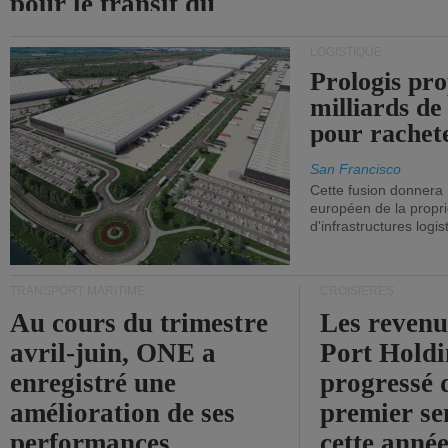
pour le transit du
détroit d'Ormuz.
LOGISTIQUE
Prologis pro
milliards de
pour rachet
San Francisco
Cette fusion donnera
européen de la propri
d'infrastructures logis
TRANSPORT MARITIME
CROISIÈRES
Au cours du trimestre
Les revenu
avril-juin, ONE a
Port Holdi
enregistré une
progressé 
amélioration de ses
premier se
performances
cette année