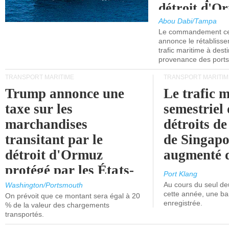
détroit d'O
Abou Dabi/Tampa
Le commandement cen
annonce le rétabliss
trafic maritime à dest
provenance des ports 
TRANSPORT MARITIME
TRANSPORT MARITIM
Trump annonce une
Le trafic 
taxe sur les
semestriel 
marchandises
détroits d
transitant par le
de Singapo
détroit d'Ormuz
augmenté 
protégé par les États-
Port Klang
Unis.
Au cours du seul de
Washington/Portsmouth
cette année, une ba
On prévoit que ce montant sera égal à 20
enregistrée.
% de la valeur des chargements
transportés.