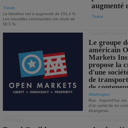
augmenté 
Trieste
Le bénéfice net a augmenté de 191,4 %.
Tirana
Les nouvelles commandes ont chuté de
58,5 %.
TRANSPORT MARITIME
Le groupe d
américain 
Markets Ins
propose la c
d'une sociét
de transpor
de conteneu
Washington
Rao : Aujourd'hui, le
d'un cartel de six co
étrangères.
CROISIÈRES
TRANSPORT MARITIM