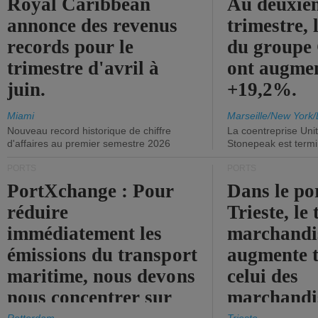
Royal Caribbean
Au deuxiè
annonce des revenus
trimestre, 
records pour le
du group
trimestre d'avril à
ont augme
juin.
+19,2%.
Miami
Marseille/New York/
Nouveau record historique de chiffre
La coentreprise Uni
d'affaires au premier semestre 2026
Stonepeak est term
PORTS
PORTS
PortXchange : Pour
Dans le po
réduire
Trieste, le 
immédiatement les
marchandis
émissions du transport
augmente t
maritime, nous devons
celui des
nous concentrer sur
marchandis