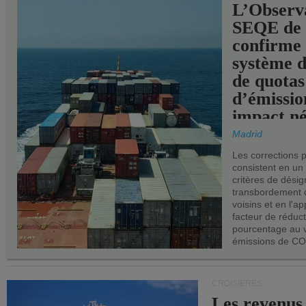
L’Observ
SEQE de 
confirme 
système 
de quotas
d’émissio
impact né
les ports 
Madrid
Les corrections 
consistent en un
critères de désig
transbordement 
voisins et en l'ap
facteur de réduc
pourcentage au 
émissions de CO
CROISIÈRES
Les revenus