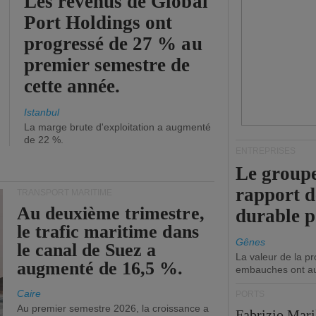
Les revenus de Global
Port Holdings ont
progressé de 27 % au
premier semestre de
cette année.
Istanbul
La marge brute d'exploitation a augmenté
de 22 %.
ENTREPRISES
Le groupe
rapport 
TRANSPORT MARITIME
Au deuxième trimestre,
durable 
le trafic maritime dans
Gênes
le canal de Suez a
La valeur de la p
augmenté de 16,5 %.
embauches ont a
Caire
PORTS
Au premier semestre 2026, la croissance a
Fabrizio Maril