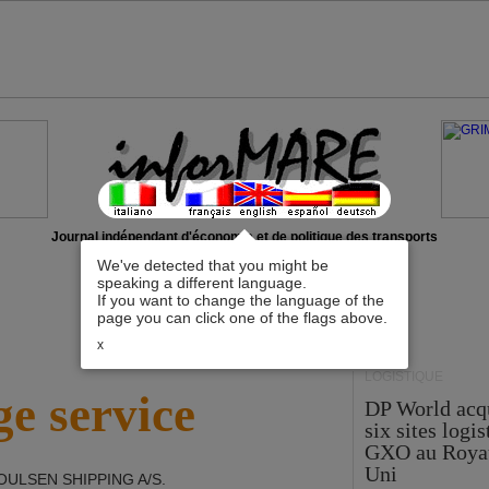
Journal indépendant d'économie et de politique des transports
We've detected that you might be
speaking a different language.
If you want to change the language of the
page you can click one of the flags above.
x
LOGISTIQUE
e service
DP World acq
six sites logi
GXO au Roya
Uni
POULSEN SHIPPING A/S
.