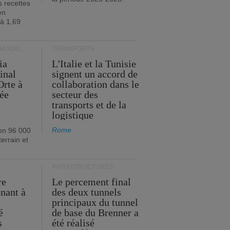
s recettes
en
 à 1,69
RMODAL
TRANSPORTS
ia
L'Italie et la Tunisie
inal
signent un accord de
Orte à
collaboration dans le
née
secteur des
transports et de la
logistique
Rome
on 96 000
errain et
INFRASTRUCTURES
re
Le percement final
enant à
des deux tunnels
principaux du tunnel
é
de base du Brenner a
s
été réalisé