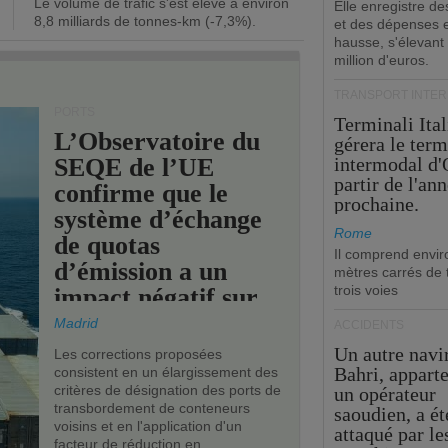
Le volume de trafic s'est élevé à environ
opérationnel.
Elle enregistre de
8,8 milliards de tonnes-km (-7,3%).
et des dépenses 
hausse, s'élevant
million d'euros.
TRANSPORT INTE
PORTS
Terminali Ital
L’Observatoire du
gérera le term
SEQE de l’UE
intermodal d'
partir de l'an
confirme que le
prochaine.
système d’échange
Rome
de quotas
Il comprend envir
d’émission a un
mètres carrés de t
trois voies
impact négatif sur
les ports de l’UE.
Madrid
ACCIDENTS
Un autre navi
Les corrections proposées
Bahri, appart
consistent en un élargissement des
critères de désignation des ports de
un opérateur
transbordement de conteneurs
saoudien, a ét
voisins et en l'application d'un
attaqué par le
facteur de réduction en