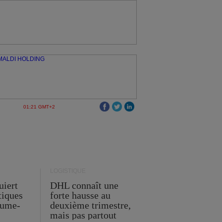
01:21 GMT+2
LOGISTIQUE
uiert
DHL connaît une
stiques
forte hausse au
ume-
deuxième trimestre,
mais pas partout