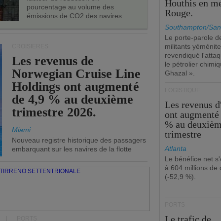
Houthis en m
pourcentage au volume des
Rouge.
émissions de CO2 des navires.
Southampton/San
Le porte-parole d
militants yéménite
CROISIÈRES
revendiqué l'atta
Les revenus de
le pétrolier chim
Norwegian Cruise Line
Ghazal ».
Holdings ont augmenté
LOGISTIQUE
de 4,9 % au deuxième
Les revenus 
trimestre 2026.
ont augmenté 
% au deuxiè
Miami
trimestre
Nouveau registre historique des passagers
Atlanta
embarquant sur les navires de la flotte
Le bénéfice net s'
à 604 millions de 
(-52,9 %).
PORTS
Le trafic de
PORTS