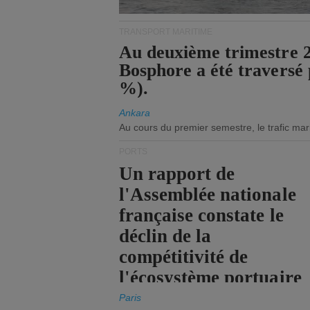
TRANSPORT MARITIME
Au deuxième trimestre 20
Bosphore a été traversé 
%).
Ankara
Au cours du premier semestre, le trafic mar
PORTS
Un rapport de
l'Assemblée nationale
française constate le
déclin de la
compétitivité de
l'écosystème portuaire
de l'État.
Paris