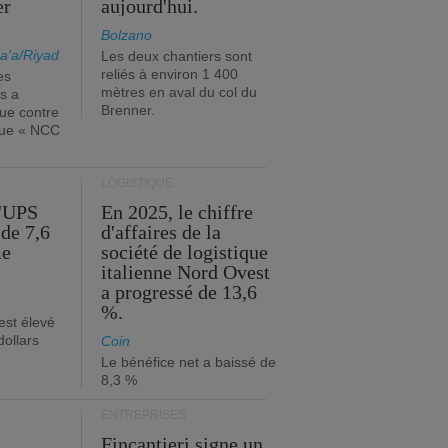
er
aujourd'hui.
Bolzano
a'a/Riyad
Les deux chantiers sont
reliés à environ 1 400
es
mètres en aval du col du
s a
Brenner.
que contre
ique « NCC
LOGISTIQUE
d'UPS
En 2025, le chiffre
de 7,6
d'affaires de la
me
société de logistique
italienne Nord Ovest
a progressé de 13,6
%.
est élevé
dollars
Coin
Le bénéfice net a baissé de
8,3 %
ENTREPRISES
Fincantieri signe un