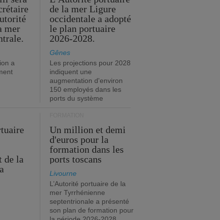
crétaire
de la mer Ligure
utorité
occidentale a adopté
la mer
le plan portuaire
trale.
2026-2028.
Gênes
ion a
Les projections pour 2028
ment
indiquent une
augmentation d'environ
150 employés dans les
ports du système
FORMATION
rtuaire
Un million et demi
d'euros pour la
formation dans les
 de la
ports toscans
a
Livourne
L’Autorité portuaire de la
mer Tyrrhénienne
septentrionale a présenté
son plan de formation pour
la période 2026-2028.