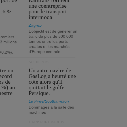
 port de
Railtrans forment
une coentreprise
1,6 %
pour le transport
intermodal
Zagreb
L’objectif est de générer un
trafic de plus de 500 000
premiers
tonnes entre les ports
3 millions
croates et les marchés
d’Europe centrale.
+0,2%).
ACCIDENTS
tre un
Un autre navire de
record
GasLog a heurté une
ns de
côte alors qu'il
2 %) au
quittait le golfe
mestre
Persique.
Le Pirée/Southampton
Dommages à la salle des
machines
TRANSPORT MARITIME