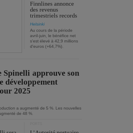
Finnlines annonce
des revenus
trimestriels records
Helsinki
Au cours de la période
avril-juin, le bénéfice net
s'est élevé à 42,9 millions
d'euros (+64,7%).
 Spinelli approuve son
de développement
pour 2025
roduction a augmenté de 5 %. Les nouvelles
ugmenté de 48 %.
PORTS
li sera
L’Autorité portuaire