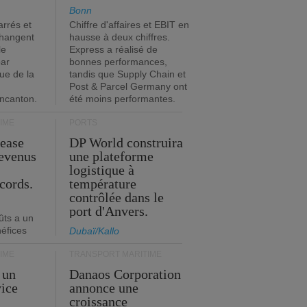
Bonn
rrés et
Chiffre d'affaires et EBIT en
changent
hausse à deux chiffres.
le
Express a réalisé de
par
bonnes performances,
que de la
tandis que Supply Chain et
Post & Parcel Germany ont
incanton.
été moins performantes.
IME
PORTS
Lease
DP World construira
revenus
une plateforme
t
logistique à
cords.
température
contrôlée dans le
port d'Anvers.
ûts a un
néfices
Dubaï/Kallo
IME
TRANSPORT MARITIME
 un
Danaos Corporation
vice
annonce une
s
croissance