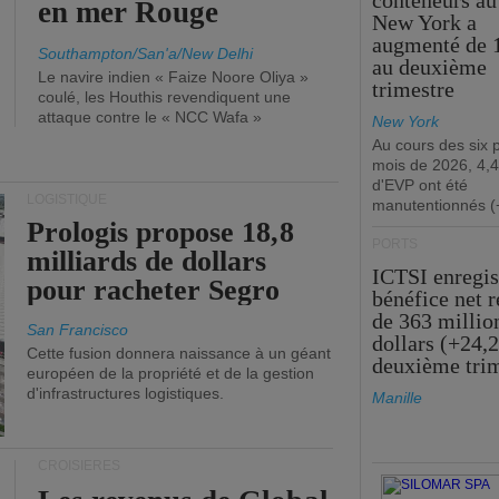
conteneurs au
en mer Rouge
New York a
augmenté de 
Southampton/San'a/New Delhi
au deuxième
Le navire indien « Faize Noore Oliya »
trimestre
coulé, les Houthis revendiquent une
attaque contre le « NCC Wafa »
New York
Au cours des six 
mois de 2026, 4,4
d'EVP ont été
LOGISTIQUE
manutentionnés (
Prologis propose 18,8
PORTS
milliards de dollars
ICTSI enregis
pour racheter Segro
bénéfice net 
de 363 millio
San Francisco
dollars (+24,
Cette fusion donnera naissance à un géant
deuxième tri
européen de la propriété et de la gestion
d'infrastructures logistiques.
Manille
CROISIÈRES