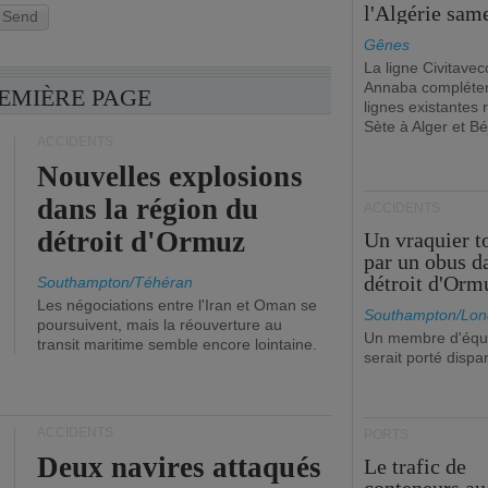
l'Algérie sam
Send
Gênes
La ligne Civitavec
Annaba compléter
REMIÈRE PAGE
lignes existantes r
Sète à Alger et Bé
ACCIDENTS
Nouvelles explosions
dans la région du
ACCIDENTS
détroit d'Ormuz
Un vraquier t
par un obus d
détroit d'Orm
Southampton/Téhéran
Les négociations entre l'Iran et Oman se
Southampton/Lon
poursuivent, mais la réouverture au
Un membre d'équ
transit maritime semble encore lointaine.
serait porté dispa
ACCIDENTS
PORTS
Deux navires attaqués
Le trafic de