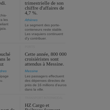
edi.
trimestrielle de son
chiffre d'affaires de
4,7 %.
chia-
a les
Athènes
eliant
Le segment des porte-
jaïa.
conteneurs reste stable.
Les vraquiers continuent
d'y contribuer.
PORTS
ouché
Cette année, 800 000
ans le
croisiéristes sont
uz
attendus à Messine.
dres
Messine
ipage
Les passagers effectuent
ru.
des dépenses directes de
près de 16 millions d'euros
dans la ville.
TRANSPORT INTERMODAL
HZ Cargo et