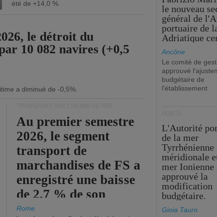
été de +14,0 %.
le nouveau se
général de l'A
portuaire de 
26, le détroit du
Adriatique cen
par 10 082 navires (+0,5
Ancône
Le comité de gest
approuvé l'ajuste
budgétaire de
l'établissement
itime a diminué de -0,5%.
TRANSPORT PAR CHEMIN DE FER
PORTS
Au premier semestre
L'Autorité po
2026, le segment
de la mer
Tyrrhénienne
transport de
méridionale et
marchandises de FS a
mer Ionienne 
approuvé la
enregistré une baisse
modification
de 2,7 % de son
budgétaire.
chiffre d'affaires
Rome
Gioia Tauro