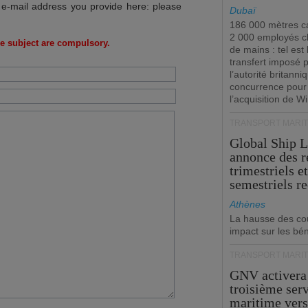
 e-mail address you provide here: please
Dubaï
186 000 mètres ca
2 000 employés 
e subject are compulsory.
de mains : tel est 
transfert imposé 
l’autorité britanni
concurrence pour
l’acquisition de W
TRANSPORT MARIT
Global Ship 
annonce des 
trimestriels e
semestriels re
Athènes
La hausse des co
impact sur les bé
TRANSPORT MARIT
GNV activera
troisième ser
maritime ver