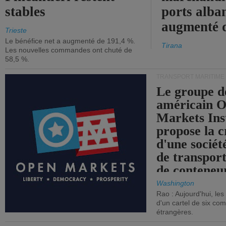
stables
ports alba
augmenté 
Trieste
Le bénéfice net a augmenté de 191,4 %.
Tirana
Les nouvelles commandes ont chuté de
58,5 %.
TRANSPORT MARITIME
Le groupe d
américain 
Markets Ins
propose la c
d'une sociét
de transpor
de conteneu
Washington
Rao : Aujourd'hui, le
d'un cartel de six co
étrangères.