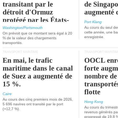
transitant par le
de Singapo
détroit d'Ormuz
augmenté 
protégé par les États-
Port Klang
Unis.
Au cours du seul de
Washington/Portsmouth
cette année, une ba
On prévoit que ce montant sera égal à 20
enregistrée.
% de la valeur des chargements
transportés.
TRANSPORT MARITIME
TRANSPORT MARITIM
En mai, le trafic
OOCL enre
maritime dans le canal
forte augm
de Suez a augmenté de
nombre de
15 %.
transporté
flotte
Caire
Au cours des cinq premiers mois de 2026,
Hong Kong
5 696 navires ont transité par le port
Au cours du trimestre
(+12,7 %).
revenus générés par 
progressé de 19,8 