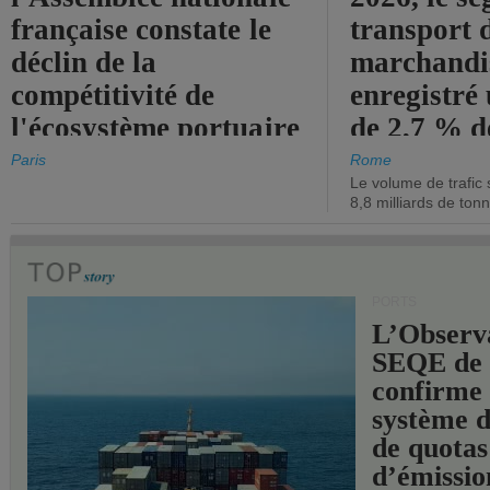
française constate le
transport 
déclin de la
marchandis
compétitivité de
enregistré
l'écosystème portuaire
de 2,7 % d
de l'État.
chiffre d'a
Paris
Rome
Le volume de trafic 
opérationn
8,8 milliards de ton
PORTS
L’Observ
SEQE de 
confirme 
système 
de quotas
d’émissio