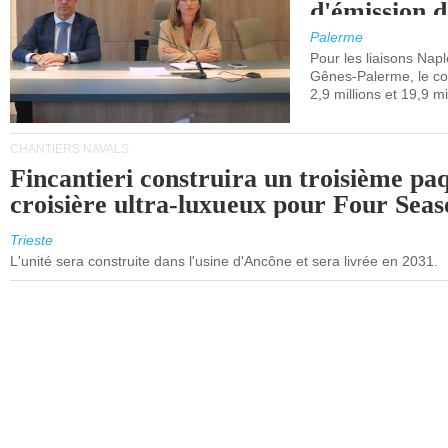
d'émission d
(SEQE-UE) a
Palerme
maritimes av
Pour les liaisons Nap
Gênes-Palerme, le coû
occidentale.
2,9 millions et 19,9 mi
CHANTIERS NAVALS
Fincantieri construira un troisième pa
croisière ultra-luxueux pour Four Seas
Trieste
L'unité sera construite dans l'usine d'Ancône et sera livrée en 2031.