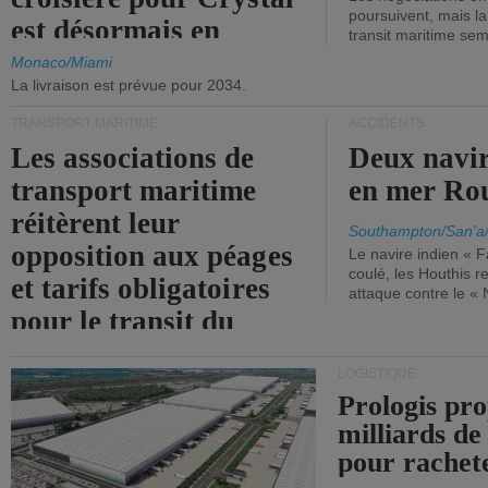
poursuivent, mais l
est désormais en
transit maritime sem
vigueur.
Monaco/Miami
La livraison est prévue pour 2034.
TRANSPORT MARITIME
ACCIDENTS
Les associations de
Deux navir
transport maritime
en mer Ro
réitèrent leur
Southampton/San'a
opposition aux péages
Le navire indien « F
coulé, les Houthis 
et tarifs obligatoires
attaque contre le «
pour le transit du
détroit d'Ormuz.
LOGISTIQUE
Prologis pro
milliards de
pour rachet