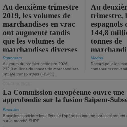
Au deuxième trimestre
Au deuxiè
2019, les volumes de
trimestre, 
marchandises en vrac
espagnols o
ont augmenté tandis
144,8 mill
que les volumes de
tonnes de
marchandises diverses
marchandi
ont diminué.
(+2,9%).
Rotterdam
Madrid
Au cours du premier semestre 2026,
Record pour les ma
212,0 millions de tonnes de marchandises
conteneurs convent
ont été transportées (+0,4%).
CONCURRENCE
La Commission européenne ouvre une 
approfondie sur la fusion Saipem-Subs
Bruxelles
Bruxelles considère les effets de l'opération comme particulièrement
sur le marché SURF.