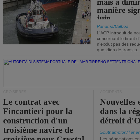
mais a dimi
manière sign
juin.
Panama/Balboa
L'ACP introduit de nou
concernant le tirant d
n'exclut pas des réd
quotidien de transits.
CROISIÈRES
ACCIDENTS
Le contrat avec
Nouvelles 
Fincantieri pour la
dans la ré
construction d'un
détroit d'
troisième navire de
Southampton/Téhér
croisière pour Crystal
Les négociations en