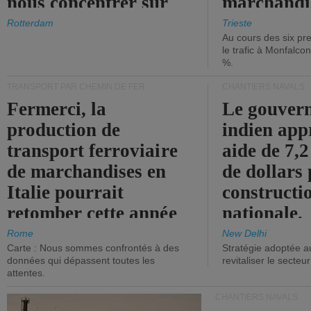
nous concentrer sur
marchandis
les ports.
diminue.
Rotterdam
Trieste
Au cours des six pr
le trafic à Monfalco
%.
TRANSPORT PAR CHEMIN DE FER
CHANTIERS NAVALS
Fermerci, la
Le gouver
production de
indien app
transport ferroviaire
aide de 7,2
de marchandises en
de dollars 
Italie pourrait
constructi
retomber cette année
nationale.
aux niveaux de 2015.
Rome
New Delhi
Carte : Nous sommes confrontés à des
Stratégie adoptée a
données qui dépassent toutes les
revitaliser le secteur
attentes.
CHANTIERS NAVALS