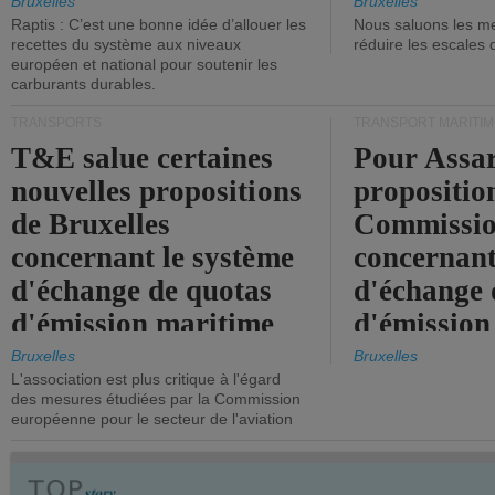
tonneaux d
Bruxelles
Bruxelles
Raptis : C’est une bonne idée d’allouer les
Nous saluons les me
brute.
recettes du système aux niveaux
réduire les escales 
européen et national pour soutenir les
carburants durables.
TRANSPORTS
TRANSPORT MARITIM
T&E salue certaines
Pour Assar
nouvelles propositions
propositio
de Bruxelles
Commissi
concernant le système
concernant
d'échange de quotas
d'échange 
d'émission maritime
d'émission
de l'UE.
timide, alo
Bruxelles
Bruxelles
L'association est plus critique à l'égard
mesures pl
des mesures étudiées par la Commission
courageuse
européenne pour le secteur de l'aviation
attendues.