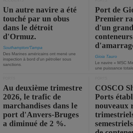
ACCIDENTS
PORTS
Un autre navire a été
Port de Gi
touché par un obus
Premier r
dans le détroit
d'un grand
d'Ormuz.
conteneurs
d'amarrage
Southampton/Tampa
Des Marines américains ont mené une
Gioia Tauro
inspection à bord d'un pétrolier sous
Le navire « MSC Mir
sanctions.
une puissance total
PORTS
PORTS
Au deuxième trimestre
COSCO Sh
2026, le trafic de
Ports établ
marchandises dans le
nouveaux 
port d'Anvers-Bruges
trimestriel
a diminué de 2 %.
semestriels
de contene