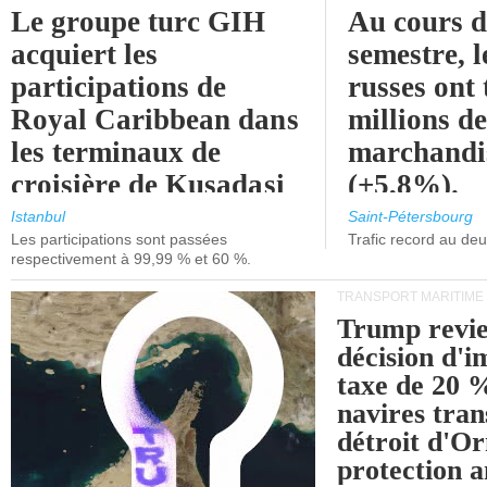
Le groupe turc GIH
Au cours 
acquiert les
semestre, l
participations de
russes ont 
Royal Caribbean dans
millions d
les terminaux de
marchandi
croisière de Kusadasi
(+5,8%).
et de Lisbonne.
Istanbul
Saint-Pétersbourg
Les participations sont passées
Trafic record au de
respectivement à 99,99 % et 60 %.
TRANSPORT MARITIME
Trump revie
décision d'
taxe de 20 %
navires tran
détroit d'O
protection 