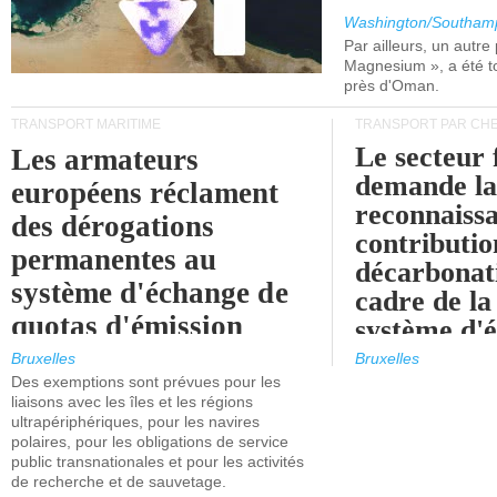
Washington/Southam
Par ailleurs, un autre p
Magnesium », a été t
près d'Oman.
TRANSPORT MARITIME
TRANSPORT PAR CHE
Le secteur 
Les armateurs
demande l
européens réclament
reconnaissa
des dérogations
contributio
permanentes au
décarbonat
système d'échange de
cadre de la
quotas d'émission
système d'
maritimes de l'UE
quotas d'ém
Bruxelles
Bruxelles
l'UE (SEQ
Des exemptions sont prévues pour les
après 2030.
liaisons avec les îles et les régions
ultrapériphériques, pour les navires
polaires, pour les obligations de service
public transnationales et pour les activités
de recherche et de sauvetage.