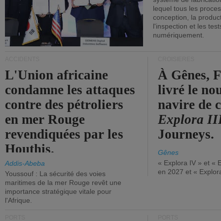
lequel tous les proces
conception, la producti
l'inspection et les tes
numériquement.
ACCIDENTS
CROISIÈRES
L'Union africaine
À Gênes, F
condamne les attaques
livré le n
contre des pétroliers
navire de c
en mer Rouge
Explora II
revendiquées par les
Journeys.
Houthis.
Gênes
« Explora IV » et « 
Addis-Abeba
en 2027 et « Explor
Youssouf : La sécurité des voies
maritimes de la mer Rouge revêt une
importance stratégique vitale pour
l'Afrique.
PORTS
PORTS