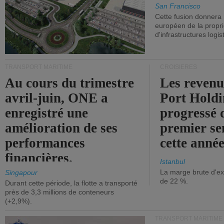
San Francisco
Cette fusion donnera
européen de la propri
d'infrastructures logis
TRANSPORT MARITIME
CROISIÈRES
Au cours du trimestre
Les revenu
avril-juin, ONE a
Port Holdi
enregistré une
progressé 
amélioration de ses
premier se
performances
cette année
financières.
Istanbul
La marge brute d'ex
Singapour
de 22 %.
Durant cette période, la flotte a transporté
près de 3,3 millions de conteneurs
(+2,9%).
TRANSPORT MARITIME