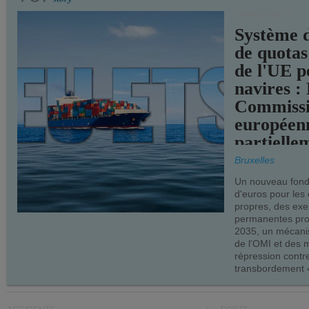
TRANSPORTS
Système 
de quotas
de l'UE p
navires :
Commiss
européen
partielle
demandes
Bruxelles
armateur
Un nouveau fonds
d'euros pour les
propres, des ex
permanentes pro
2035, un mécani
de l'OMI et des 
répression contre
transbordement «