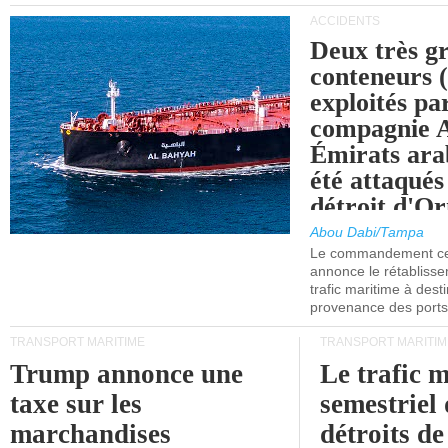
ACCIDENTS
Deux très g
conteneurs
exploités pa
compagnie
Émirats ara
été attaqués
détroit d'O
Abou Dabi/Tampa
Le commandement cen
annonce le rétabliss
trafic maritime à dest
provenance des ports 
TRANSPORT MARITIME
TRANSPORT MARITIM
Trump annonce une
Le trafic 
taxe sur les
semestriel 
marchandises
détroits d