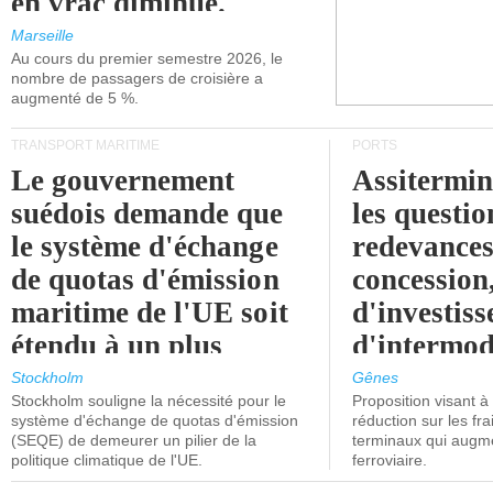
en vrac diminue.
Marseille
Au cours du premier semestre 2026, le
nombre de passagers de croisière a
augmenté de 5 %.
TRANSPORT MARITIME
PORTS
Le gouvernement
Assitermin
suédois demande que
les questio
le système d'échange
redevances
de quotas d'émission
concession
maritime de l'UE soit
d'investiss
étendu à un plus
d'intermod
grand nombre de
l'attention
Stockholm
Gênes
Stockholm souligne la nécessité pour le
Proposition visant 
navires.
politiciens.
système d'échange de quotas d'émission
réduction sur les fr
(SEQE) de demeurer un pilier de la
terminaux qui augmen
politique climatique de l'UE.
ferroviaire.