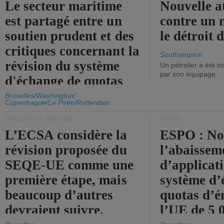
Le secteur maritime
Nouvelle a
est partagé entre un
contre un 
soutien prudent et des
le détroit
critiques concernant la
Southampton
révision du système
Un pétrolier a été 
par son équipage.
d'échange de quotas
d'émission de l'UE.
Bruxelles/Washington/
Copenhague/Le Pirée/Rotterdam
TRANSPORT MARITIME
PORTS
L’ECSA considère la
ESPO : No
révision proposée du
l’abaissem
SEQE-UE comme une
d’applicat
première étape, mais
système d’
beaucoup d’autres
quotas d’é
devraient suivre.
l’UE de 5 