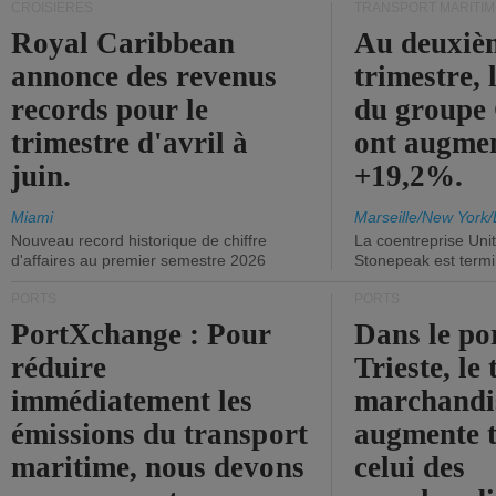
CROISIÈRES
TRANSPORT MARITIM
Royal Caribbean
Au deuxiè
annonce des revenus
trimestre, 
records pour le
du group
trimestre d'avril à
ont augme
juin.
+19,2%.
Miami
Marseille/New York/
Nouveau record historique de chiffre
La coentreprise Uni
d'affaires au premier semestre 2026
Stonepeak est term
PORTS
PORTS
PortXchange : Pour
Dans le po
réduire
Trieste, le 
immédiatement les
marchandis
émissions du transport
augmente t
maritime, nous devons
celui des