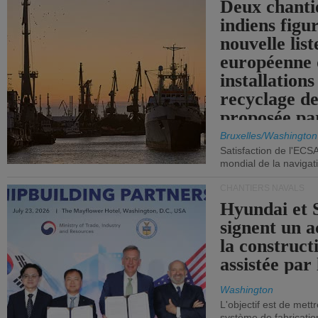
Deux chanti
indiens figu
nouvelle list
européenne 
installations
recyclage de
proposée pa
Commission
Bruxelles/Washington
Satisfaction de l'ECS
mondial de la navigat
CHANTIERS NAVALS
Hyundai et 
signent un 
la construct
assistée par 
Washington
L'objectif est de mett
système de fabricati