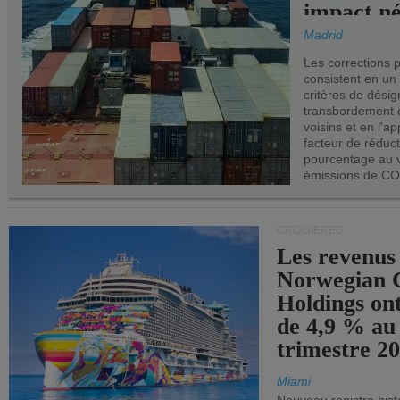
impact né
les ports 
Madrid
Les corrections 
consistent en un
critères de désig
transbordement 
voisins et en l'ap
facteur de réduc
pourcentage au 
émissions de CO
CROISIÈRES
Les revenus
Norwegian C
Holdings on
de 4,9 % au
trimestre 20
Miami