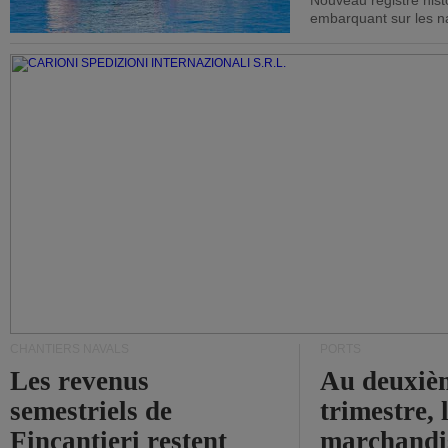
Nouveau registre his
embarquant sur les nav
CHANTIERS NAVALS
PORTS
Les revenus
Au deuxiè
semestriels de
trimestre, 
Fincantieri restent
marchandis