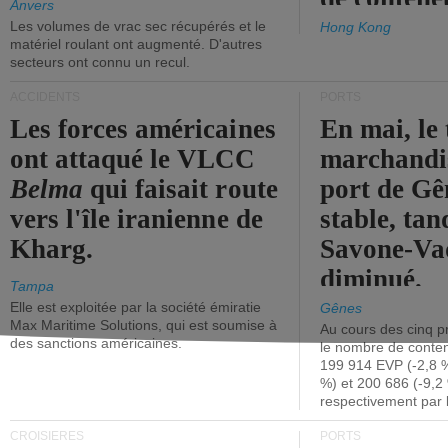
Anvers
Les volumes de vrac sec récupérés et le
Hong Kong
matériel roulant ont augmenté. D'autres
secteurs ont connu un recul.
ACCIDENTS
PORTS
Les forces américaines
En mai, le 
ont attaqué le VLCC
marchandis
Belma
qui faisait route
port de Gên
vers l'île iranienne de
stable, tan
Kharg.
Savone-Vad
diminué.
Tampa
Elle est exploitée par la société émiratie
Gênes
Max Maritime Solutions, qui est soumise à
Au cours des cinq p
des sanctions américaines.
le nombre de conten
199 914 EVP (-2,8 %
%) et 200 686 (-9,2 
respectivement par 
CROISIÈRES
PORTS