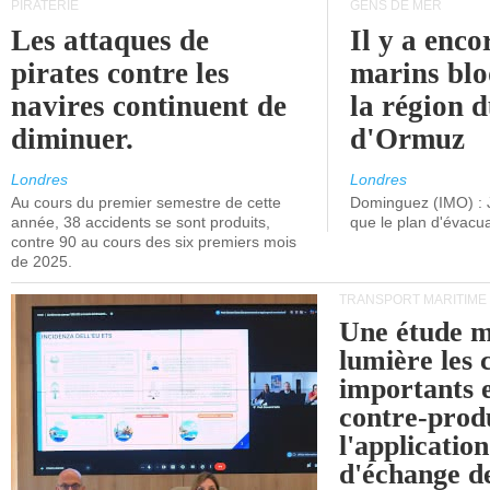
PIRATERIE
GENS DE MER
Les attaques de
Il y a enco
pirates contre les
marins blo
navires continuent de
la région d
diminuer.
d'Ormuz
Londres
Londres
Au cours du premier semestre de cette
Dominguez (IMO) : 
année, 38 accidents se sont produits,
que le plan d'évacua
contre 90 au cours des six premiers mois
de 2025.
TRANSPORT MARITIME
Une étude m
lumière les 
importants e
contre-produ
l'applicatio
d'échange d