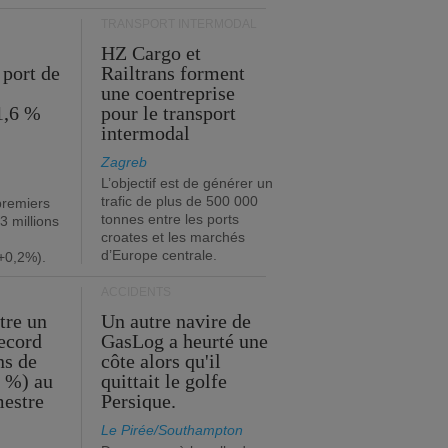
TRANSPORT INTERMODAL
HZ Cargo et
 port de
Railtrans forment
une coentreprise
1,6 %
pour le transport
intermodal
Zagreb
L’objectif est de générer un
trafic de plus de 500 000
premiers
tonnes entre les ports
3 millions
croates et les marchés
d’Europe centrale.
+0,2%).
ACCIDENTS
tre un
Un autre navire de
record
GasLog a heurté une
ns de
côte alors qu'il
2 %) au
quittait le golfe
mestre
Persique.
Le Pirée/Southampton