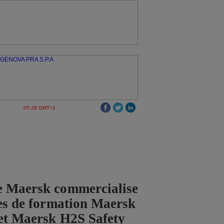
05:28 GMT+2
e Maersk commercialise
ces de formation Maersk
et Maersk H2S Safety