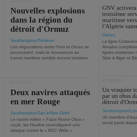
ACCIDENTS
GNV activera
Nouvelles explosions
troisième ser
dans la région du
maritime ver
l'Algérie sam
détroit d'Ormuz
Gênes
Southampton/Téhéran
La ligne Civitavec
Les négociations entre l'Iran et Oman se
Annaba compléter
poursuivent, mais la réouverture au
lignes existantes r
transit maritime semble encore lointaine.
Sète à Alger et Bé
ACCIDENTS
ACCIDENTS
Un vraquier t
Deux navires attaqués
par un obus d
en mer Rouge
détroit d'Orm
Southampton/Lon
Southampton/San'a/New Delhi
Un membre d'équ
Le navire indien « Faize Noore Oliya »
serait porté dispa
coulé, les Houthis revendiquent une
attaque contre le « NCC Wafa »