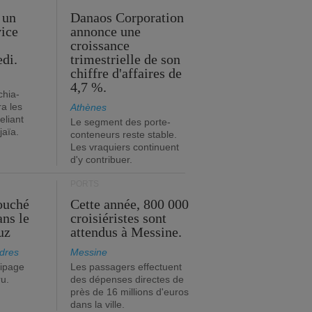
 un
Danaos Corporation
vice
annonce une
s
croissance
edi.
trimestrielle de son
chiffre d'affaires de
4,7 %.
chia-
a les
Athènes
eliant
Le segment des porte-
jaïa.
conteneurs reste stable.
Les vraquiers continuent
d'y contribuer.
PORTS
ouché
Cette année, 800 000
ans le
croisiéristes sont
uz
attendus à Messine.
dres
Messine
ipage
Les passagers effectuent
ru.
des dépenses directes de
près de 16 millions d'euros
dans la ville.