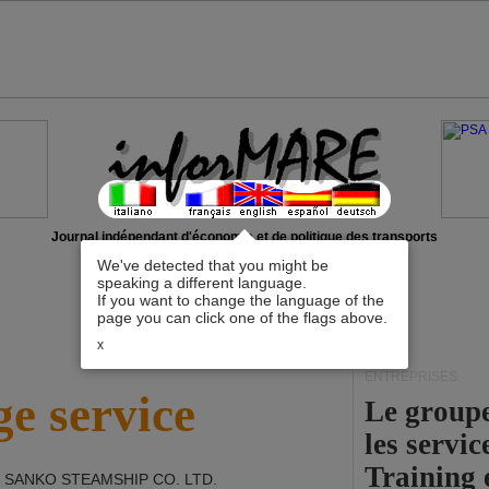
Journal indépendant d'économie et de politique des transports
We've detected that you might be
speaking a different language.
If you want to change the language of the
page you can click one of the flags above.
x
ENTREPRISES
e service
Le group
les servi
Training 
 SANKO STEAMSHIP CO. LTD
.