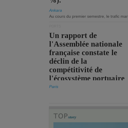
%).
Ankara
Au cours du premier semestre, le trafic mar
PORTS
Un rapport de
l'Assemblée nationale
française constate le
déclin de la
compétitivité de
l'écosystème portuaire
de l'État.
Paris