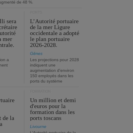
ugmenté de 48 %.
PORTS
li sera
L’Autorité portuaire
crétaire
de la mer Ligure
utorité
occidentale a adopté
la mer
le plan portuaire
trale.
2026-2028.
Gênes
ion a
Les projections pour 2028
ment
indiquent une
augmentation d'environ
150 employés dans les
ports du système
FORMATION
rtuaire
Un million et demi
d'euros pour la
formation dans les
 de la
ports toscans
a
Livourne
L’Autorité portuaire de la