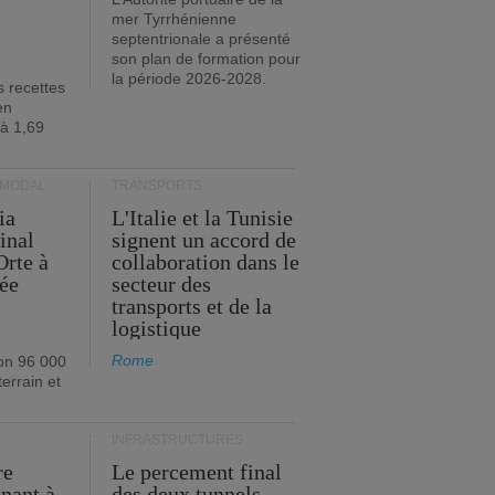
mer Tyrrhénienne
septentrionale a présenté
son plan de formation pour
la période 2026-2028.
s recettes
en
 à 1,69
RMODAL
TRANSPORTS
ia
L'Italie et la Tunisie
inal
signent un accord de
Orte à
collaboration dans le
née
secteur des
transports et de la
logistique
Rome
on 96 000
errain et
INFRASTRUCTURES
re
Le percement final
enant à
des deux tunnels