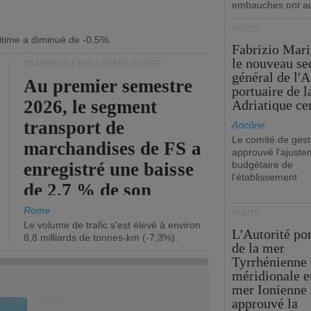
embauches ont a
PORTS
itime a diminué de -0,5%.
Fabrizio Maril
le nouveau se
TRANSPORT PAR CHEMIN DE FER
général de l'A
Au premier semestre
portuaire de 
2026, le segment
Adriatique cen
transport de
Ancône
Le comité de gest
marchandises de FS a
approuvé l'ajuste
enregistré une baisse
budgétaire de
l'établissement
de 2,7 % de son
chiffre d'affaires
Rome
PORTS
Le volume de trafic s'est élevé à environ
opérationnel.
L'Autorité po
8,8 milliards de tonnes-km (-7,3%).
de la mer
Tyrrhénienne
méridionale et
mer Ionienne 
PORTS
approuvé la