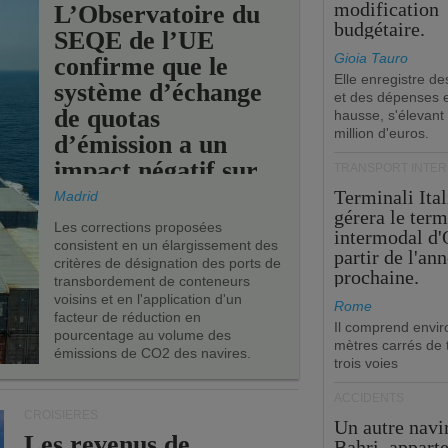
modification
L’Observatoire du
budgétaire.
SEQE de l’UE
Gioia Tauro
confirme que le
Elle enregistre de
système d’échange
et des dépenses 
de quotas
hausse, s'élevant
million d'euros.
d’émission a un
impact négatif sur
TRANSPORT INTE
les ports de l’UE.
Terminali Ital
Madrid
gérera le term
Les corrections proposées
intermodal d'
consistent en un élargissement des
partir de l'an
critères de désignation des ports de
prochaine.
transbordement de conteneurs
voisins et en l'application d'un
Rome
facteur de réduction en
Il comprend envir
pourcentage au volume des
mètres carrés de t
émissions de CO2 des navires.
trois voies
ACCIDENTS
CROISIÈRES
Un autre navi
Les revenus de
Bahri, appart