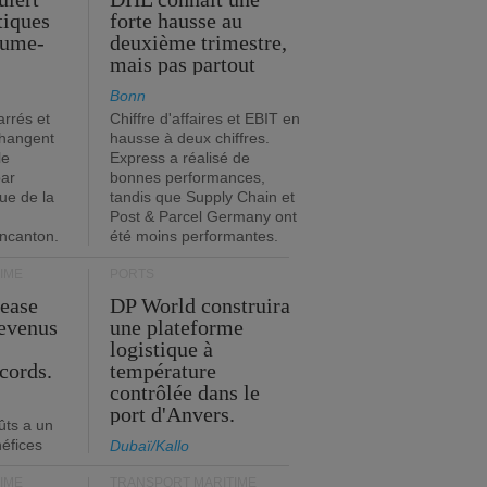
stiques
forte hausse au
ume-
deuxième trimestre,
mais pas partout
Bonn
rrés et
Chiffre d'affaires et EBIT en
changent
hausse à deux chiffres.
le
Express a réalisé de
par
bonnes performances,
que de la
tandis que Supply Chain et
Post & Parcel Germany ont
incanton.
été moins performantes.
IME
PORTS
Lease
DP World construira
revenus
une plateforme
t
logistique à
cords.
température
contrôlée dans le
port d'Anvers.
ûts a un
néfices
Dubaï/Kallo
IME
TRANSPORT MARITIME