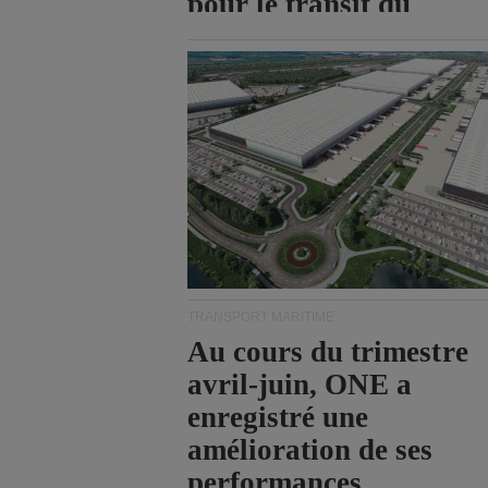
pour le transit du
détroit d'Ormuz.
TRANSPORT MARITIME
Au cours du trimestre
avril-juin, ONE a
enregistré une
amélioration de ses
performances