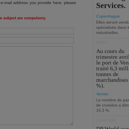
 e-mail address you provide here: please
Services.
Copenhague
e subject are compulsory.
Elles seront vend
spécialisée dans l
industrielles.
PORTS
Au cours du
trimestre avri
le port de Ven
traité 6,3 mil
tonnes de
marchandises 
%).
Venise
Le nombre de pa
de croisière a di
15,3 %.
LOGISTIQUE
DP World acq