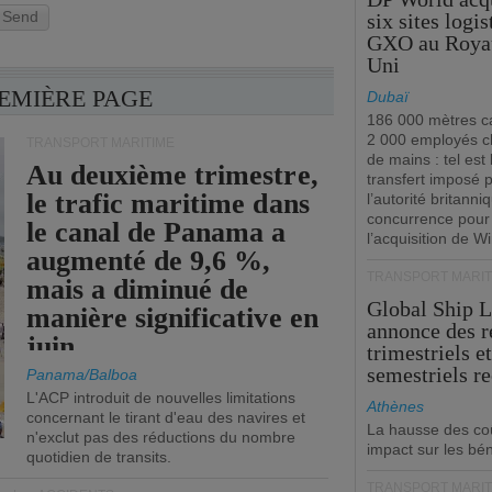
Send
six sites logi
GXO au Roya
Uni
REMIÈRE PAGE
Dubaï
186 000 mètres ca
2 000 employés 
TRANSPORT MARITIME
de mains : tel est 
Au deuxième trimestre,
transfert imposé 
le trafic maritime dans
l’autorité britanni
concurrence pour
le canal de Panama a
l’acquisition de W
augmenté de 9,6 %,
TRANSPORT MARIT
mais a diminué de
Global Ship 
manière significative en
annonce des 
juin.
trimestriels e
semestriels re
Panama/Balboa
L'ACP introduit de nouvelles limitations
Athènes
concernant le tirant d'eau des navires et
La hausse des co
n'exclut pas des réductions du nombre
impact sur les bé
quotidien de transits.
TRANSPORT MARIT