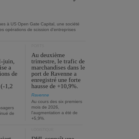
ues à US Open Gate Capital, une société
es opérations de scission d'entreprises
PORTS
Au deuxième
l-juin,
trimestre, le trafic de
ise a
marchandises dans le
lions de
port de Ravenne a
enregistré une forte
(-1,2
hausse de +10,9%.
Ravenne
Au cours des six premiers
mois de 2026,
ssagers
l'augmentation a été de
minué de
+5,9%.
LOGISTIQUE
uiert
DHL connaît une