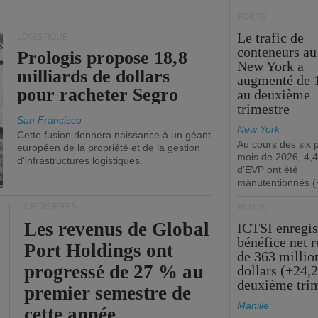
PORTS
Le trafic de
LOGISTIQUE
conteneurs au
Prologis propose 18,8
New York a
milliards de dollars
augmenté de 
pour racheter Segro
au deuxième
trimestre
San Francisco
New York
Cette fusion donnera naissance à un géant
Au cours des six 
européen de la propriété et de la gestion
mois de 2026, 4,4
d'infrastructures logistiques.
d'EVP ont été
manutentionnés (
CROISIÈRES
PORTS
Les revenus de Global
ICTSI enregis
bénéfice net 
Port Holdings ont
de 363 millio
progressé de 27 % au
dollars (+24,
deuxième tri
premier semestre de
Manille
cette année.