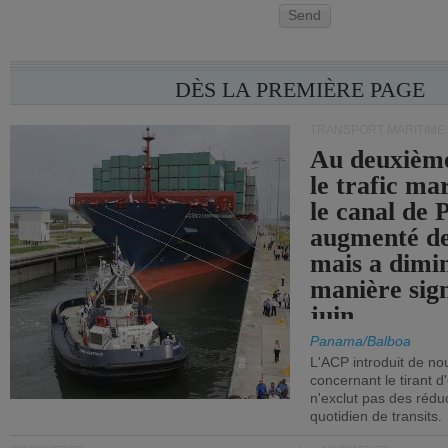
Send
DÈS LA PREMIÈRE PAGE
TRANSPORT MARITIME
Au deuxième
le trafic ma
le canal de
augmenté de
mais a dimi
manière sign
juin.
Panama/Balboa
L'ACP introduit de nou
concernant le tirant d
n'exclut pas des réd
quotidien de transits.