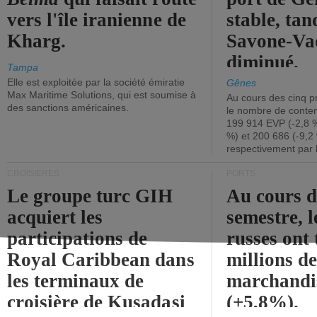
vers l'île iranienne de
stable, tan
Kharg.
Savone-Vad
diminué.
Tampa
Elle est exploitée par la société émiratie
Gênes
Max Maritime Solutions, qui est soumise à
Au cours des cinq p
des sanctions américaines.
le nombre de conten
199 914 EVP (-2,8 %
%) et 200 686 (-9,2 
respectivement par 
CROISIÈRES
PORTS
Le groupe turc GIH
Au cours 
acquiert les
semestre, l
participations de
russes ont 
Royal Caribbean dans
millions d
les terminaux de
marchandi
croisière de Kusadasi
(+5,8%).