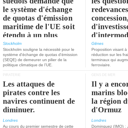
suédois demande que
les questio
le système d'échange
redevances
de quotas d'émission
concession
maritime de l'UE soit
d'investiss
étendu à un plus
d'intermod
grand nombre de
l'attention
Stockholm
Gênes
Stockholm souligne la nécessité pour le
Proposition visant 
navires.
politiciens.
système d'échange de quotas d'émission
réduction sur les fr
(SEQE) de demeurer un pilier de la
terminaux qui augmen
politique climatique de l'UE.
ferroviaire.
PIRATERIE
GENS DE MER
Les attaques de
Il y a enco
pirates contre les
marins blo
navires continuent de
la région d
diminuer.
d'Ormuz
Londres
Londres
Au cours du premier semestre de cette
Dominguez (IMO) : 