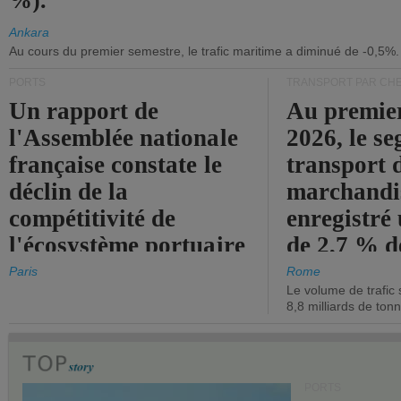
%).
Ankara
Au cours du premier semestre, le trafic maritime a diminué de -0,5%.
PORTS
TRANSPORT PAR CHE
Un rapport de
Au premie
l'Assemblée nationale
2026, le s
française constate le
transport 
déclin de la
marchandis
compétitivité de
enregistré
l'écosystème portuaire
de 2,7 % d
de l'État.
chiffre d'a
Paris
Rome
Le volume de trafic 
opérationn
8,8 milliards de ton
PORTS