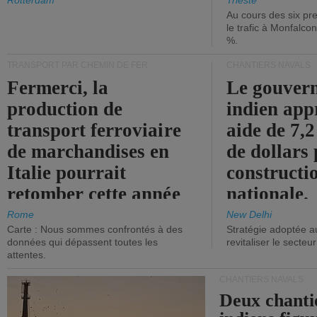
les ports.
diminue.
Rotterdam
Trieste
Au cours des six pr
le trafic à Monfalco
%.
TRANSPORT PAR CHEMIN DE FER
CHANTIERS NAVALS
Fermerci, la
Le gouver
production de
indien app
transport ferroviaire
aide de 7,2
de marchandises en
de dollars 
Italie pourrait
constructi
retomber cette année
nationale.
aux niveaux de 2015.
Rome
New Delhi
Carte : Nous sommes confrontés à des
Stratégie adoptée a
données qui dépassent toutes les
revitaliser le secteur
attentes.
CHANTIERS NAVALS
Deux chanti