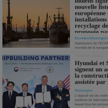
indiens figu
nouvelle list
européenne 
installations
recyclage de
proposée pa
Commission
Bruxelles/Washington
Satisfaction de l'ECS
mondial de la navigat
CHANTIERS NAVALS
Hyundai et 
signent un 
la construct
assistée par 
Washington
L'objectif est de mett
système de fabricati
lequel tous les proces