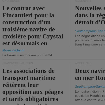
CROISIÈRES
ACCIDENTS
Le contrat avec
Nouvelles 
Fincantieri pour la
dans la ré
construction d'un
détroit d'
troisième navire de
Southampton/Téhér
croisière pour Crystal
Les négociations en
poursuivent, mais l
est désormais en
transit maritime sem
vigueur.
Monaco/Miami
La livraison est prévue pour 2034.
TRANSPORT MARITIME
ACCIDENTS
Les associations de
Deux navir
transport maritime
en mer Ro
réitèrent leur
Southampton/San'a
opposition aux péages
Le navire indien « F
coulé, les Houthis 
et tarifs obligatoires
attaque contre le «