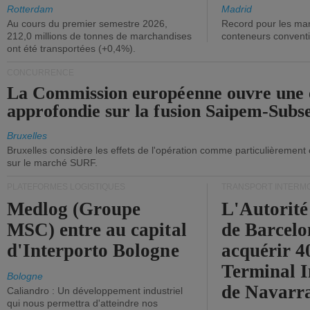
ont diminué.
(+2,9%).
Rotterdam
Madrid
Au cours du premier semestre 2026,
Record pour les ma
212,0 millions de tonnes de marchandises
conteneurs convent
ont été transportées (+0,4%).
CONCURRENCE
La Commission européenne ouvre une 
approfondie sur la fusion Saipem-Subs
Bruxelles
Bruxelles considère les effets de l'opération comme particulièrement
sur le marché SURF.
PLATEFORMES LOGISTIQUES
TRANSPORT INTERM
Medlog (Groupe
L'Autorité
MSC) entre au capital
de Barcelo
d'Interporto Bologne
acquérir 
Terminal 
Bologne
de Navarr
Caliandro : Un développement industriel
qui nous permettra d'atteindre nos