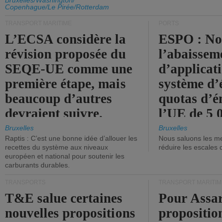
d'émission de l'UE.
Bruxelles/Washington/
Copenhague/Le Pirée/Rotterdam
TRANSPORT MARITIME
PORTS
L’ECSA considère la
ESPO : No
révision proposée du
l’abaissem
SEQE-UE comme une
d’applicat
première étape, mais
système d’
beaucoup d’autres
quotas d’é
devraient suivre.
l’UE de 5 
tonneaux d
Bruxelles
Bruxelles
Raptis : C’est une bonne idée d’allouer les
Nous saluons les me
brute.
recettes du système aux niveaux
réduire les escales 
européen et national pour soutenir les
carburants durables.
TRANSPORTS
TRANSPORT MARITIM
T&E salue certaines
Pour Assar
nouvelles propositions
propositio