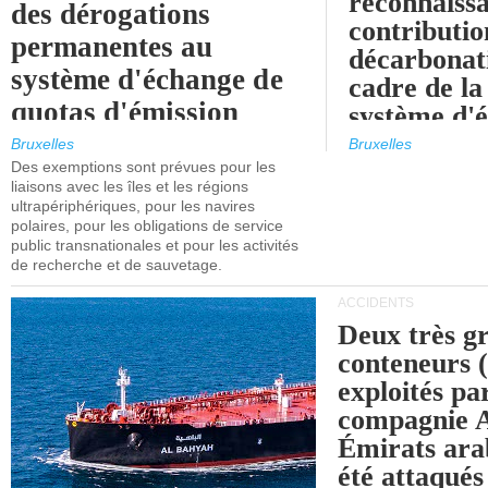
reconnaissa
des dérogations
contributio
permanentes au
décarbonat
système d'échange de
cadre de la
quotas d'émission
système d'
maritimes de l'UE
quotas d'ém
Bruxelles
Bruxelles
l'UE (SEQ
Des exemptions sont prévues pour les
après 2030.
liaisons avec les îles et les régions
ultrapériphériques, pour les navires
polaires, pour les obligations de service
public transnationales et pour les activités
de recherche et de sauvetage.
ACCIDENTS
Deux très g
conteneurs
exploités pa
compagnie
Émirats ara
été attaqués