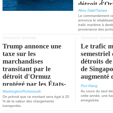
détroit d'O
Abou Dabi/Tampa
Le commandement cen
annonce le rétabliss
trafic maritime à dest
provenance des ports 
TRANSPORT MARITIME
TRANSPORT MARITIM
Trump annonce une
Le trafic 
taxe sur les
semestriel 
marchandises
détroits d
transitant par le
de Singapo
détroit d'Ormuz
augmenté 
protégé par les États-
Port Klang
Unis.
Au cours du seul de
Washington/Portsmouth
cette année, une ba
On prévoit que ce montant sera égal à 20
enregistrée.
% de la valeur des chargements
transportés.