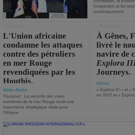
conception, la producti
l'inspection et les tes
numériquement.
ACCIDENTS
CROISIÈRES
L'Union africaine
À Gênes, F
condamne les attaques
livré le n
contre des pétroliers
navire de c
en mer Rouge
Explora II
revendiquées par les
Journeys.
Houthis.
Gênes
« Explora IV » et « 
Addis-Abeba
en 2027 et « Explor
Youssouf : La sécurité des voies
maritimes de la mer Rouge revêt une
importance stratégique vitale pour
l'Afrique.