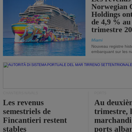
Norwegian C
Holdings on
de 4,9 % au
trimestre 20
Miami
Nouveau registre his
embarquant sur les nav
CHANTIERS NAVALS
PORTS
Les revenus
Au deuxiè
semestriels de
trimestre, 
Fincantieri restent
marchandis
stables
ports alba