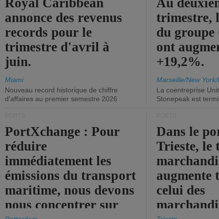
Royal Caribbean
Au deuxiè
annonce des revenus
trimestre, 
records pour le
du group
trimestre d'avril à
ont augme
juin.
+19,2%.
Miami
Marseille/New York/
Nouveau record historique de chiffre
La coentreprise Uni
d'affaires au premier semestre 2026
Stonepeak est term
PORTS
PORTS
PortXchange : Pour
Dans le po
réduire
Trieste, le 
immédiatement les
marchandis
émissions du transport
augmente t
maritime, nous devons
celui des
nous concentrer sur
marchandis