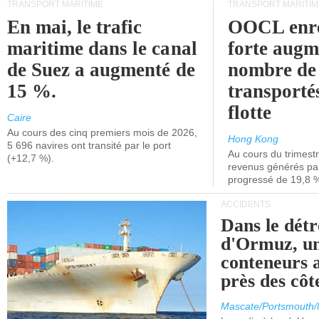
TRANSPORT MARITIME
TRANSPORT MARITIM
En mai, le trafic
OOCL enre
maritime dans le canal
forte augm
de Suez a augmenté de
nombre de
15 %.
transporté
flotte
Caire
Au cours des cinq premiers mois de 2026,
Hong Kong
5 696 navires ont transité par le port
Au cours du trimestre
(+12,7 %).
revenus générés par 
progressé de 19,8 
ACCIDENTS
Dans le détr
d'Ormuz, un
conteneurs a
près des cô
Mascate/Portsmouth