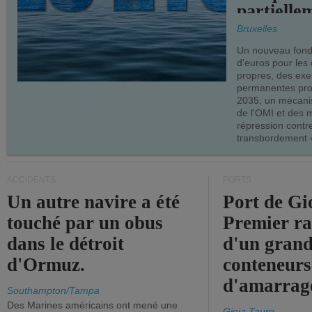
partielle
demandes
Bruxelles
armateur
Un nouveau fonds
d'euros pour les
propres, des ex
permanentes pro
2035, un mécani
de l'OMI et des 
répression contre
transbordement «
ACCIDENTS
PORTS
Un autre navire a été
Port de Gi
touché par un obus
Premier r
dans le détroit
d'un grand
d'Ormuz.
conteneurs
d'amarrage
Southampton/Tampa
Des Marines américains ont mené une
Gioia Tauro