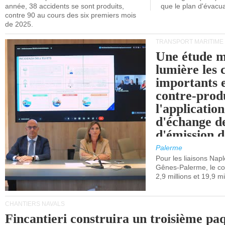
année, 38 accidents se sont produits,
que le plan d'évacua
contre 90 au cours des six premiers mois
de 2025.
TRANSPORT MARITIME
Une étude m
lumière les 
importants e
contre-produ
l'applicatio
d'échange d
d'émission d
(SEQE-UE) a
Palerme
maritimes av
Pour les liaisons Nap
Gênes-Palerme, le coû
occidentale.
2,9 millions et 19,9 mi
CHANTIERS NAVALS
Fincantieri construira un troisième pa