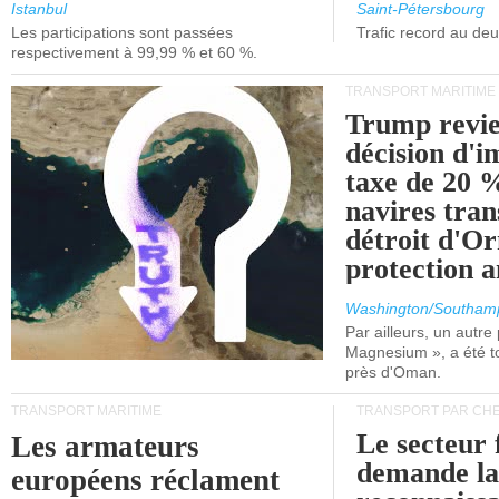
et de Lisbonne.
Istanbul
Saint-Pétersbourg
Les participations sont passées
Trafic record au de
respectivement à 99,99 % et 60 %.
TRANSPORT MARITIME
Trump revie
décision d'
taxe de 20 %
navires tran
détroit d'O
protection 
Washington/Southam
Par ailleurs, un autre p
Magnesium », a été t
près d'Oman.
TRANSPORT MARITIME
TRANSPORT PAR CHE
Le secteur 
Les armateurs
demande l
européens réclament