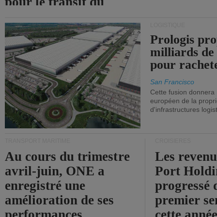
pour le transit du
détroit d'Ormuz.
LOGISTIQUE
Prologis pro
milliards de
pour rachet
San Francisco
Cette fusion donnera
européen de la propri
d'infrastructures logis
TRANSPORT MARITIME
CROISIÈRES
Au cours du trimestre
Les revenu
avril-juin, ONE a
Port Holdi
enregistré une
progressé 
amélioration de ses
premier se
performances
cette année