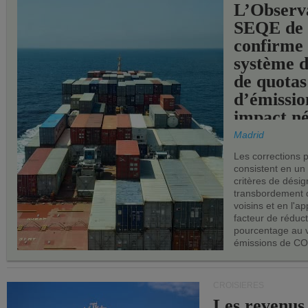
L’Observ
SEQE de 
confirme 
système 
de quotas
d’émissio
impact né
les ports 
Madrid
Les corrections 
consistent en un
critères de désig
transbordement 
voisins et en l'ap
facteur de réduc
pourcentage au 
émissions de CO
CROISIÈRES
Les revenus