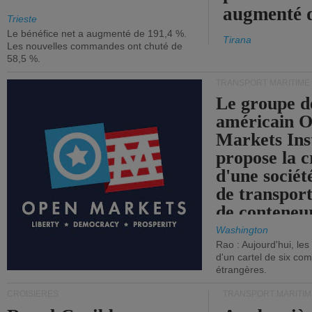
augmenté 
Trieste
Le bénéfice net a augmenté de 191,4 %.
Tirana
Les nouvelles commandes ont chuté de
58,5 %.
TRANSPORT MARITIME
Le groupe d
américain 
Markets Ins
propose la c
d'une sociét
de transpor
de conteneu
Washington
Rao : Aujourd'hui, le
d'un cartel de six co
étrangères.
CROISIÈRES
TRANSPORT MARITIM