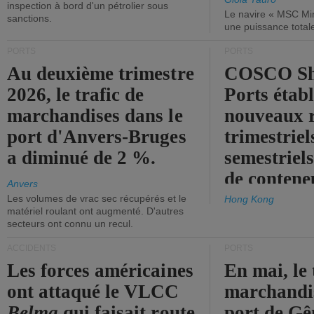
inspection à bord d'un pétrolier sous
Le navire « MSC Mir
sanctions.
une puissance total
PORTS
PORTS
Au deuxième trimestre
COSCO Sh
2026, le trafic de
Ports établ
marchandises dans le
nouveaux 
port d'Anvers-Bruges
trimestriel
a diminué de 2 %.
semestriels
de contene
Anvers
Les volumes de vrac sec récupérés et le
Hong Kong
matériel roulant ont augmenté. D'autres
secteurs ont connu un recul.
ACCIDENTS
PORTS
Les forces américaines
En mai, le 
ont attaqué le VLCC
marchandis
Belma
qui faisait route
port de Gên