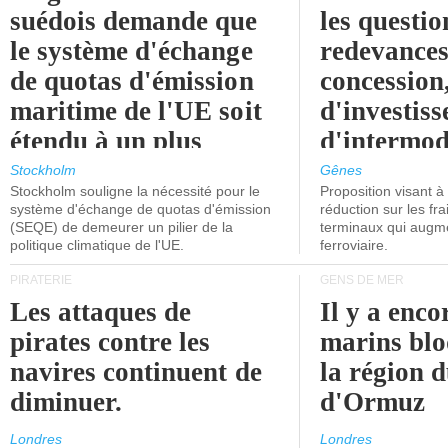
suédois demande que
les questio
le système d'échange
redevances
de quotas d'émission
concession
maritime de l'UE soit
d'investiss
étendu à un plus
d'intermod
grand nombre de
l'attention
Stockholm
Gênes
Stockholm souligne la nécessité pour le
Proposition visant 
navires.
politiciens.
système d'échange de quotas d'émission
réduction sur les fr
(SEQE) de demeurer un pilier de la
terminaux qui augmen
politique climatique de l'UE.
ferroviaire.
PIRATERIE
GENS DE MER
Les attaques de
Il y a enco
pirates contre les
marins blo
navires continuent de
la région d
diminuer.
d'Ormuz
Londres
Londres