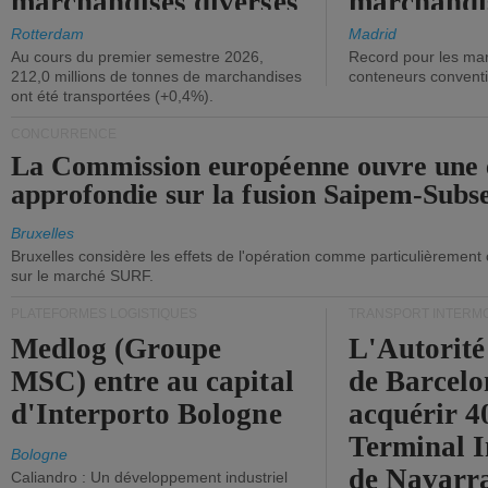
marchandises diverses
marchandi
ont diminué.
(+2,9%).
Rotterdam
Madrid
Au cours du premier semestre 2026,
Record pour les ma
212,0 millions de tonnes de marchandises
conteneurs convent
ont été transportées (+0,4%).
CONCURRENCE
La Commission européenne ouvre une 
approfondie sur la fusion Saipem-Subs
Bruxelles
Bruxelles considère les effets de l'opération comme particulièrement
sur le marché SURF.
PLATEFORMES LOGISTIQUES
TRANSPORT INTERM
Medlog (Groupe
L'Autorité
MSC) entre au capital
de Barcelo
d'Interporto Bologne
acquérir 
Terminal 
Bologne
de Navarr
Caliandro : Un développement industriel