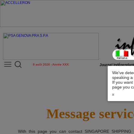
8 août 2026 - Année XXX
Journal indépendant
We've detec
speaking a 
If you want
page you ca
x
Message servic
With this page you can contact
SINGAPORE SHIPPING