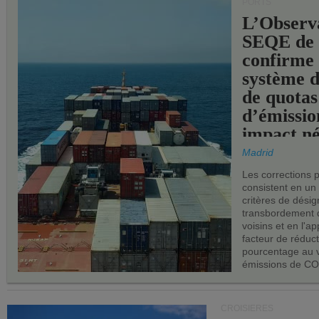
PORTS
L’Observ
SEQE de 
confirme 
système 
de quotas
d’émissio
impact né
les ports 
Madrid
Les corrections 
consistent en un
critères de désig
transbordement 
voisins et en l'ap
facteur de réduc
pourcentage au 
émissions de CO
CROISIÈRES