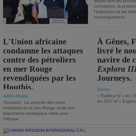
lequel tous les proces
conception, la producti
l'inspection et les tes
numériquement.
ACCIDENTS
CROISIÈRES
L'Union africaine
À Gênes, F
condamne les attaques
livré le n
contre des pétroliers
navire de c
en mer Rouge
Explora II
revendiquées par les
Journeys.
Houthis.
Gênes
« Explora IV » et « 
Addis-Abeba
en 2027 et « Explor
Youssouf : La sécurité des voies
maritimes de la mer Rouge revêt une
importance stratégique vitale pour
l'Afrique.