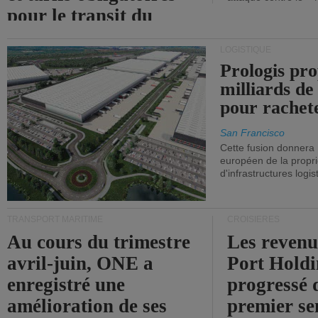
pour le transit du
détroit d'Ormuz.
LOGISTIQUE
Prologis pro
milliards de
pour rachet
San Francisco
Cette fusion donnera
européen de la propri
d'infrastructures logis
TRANSPORT MARITIME
CROISIÈRES
Au cours du trimestre
Les revenu
avril-juin, ONE a
Port Holdi
enregistré une
progressé 
amélioration de ses
premier se