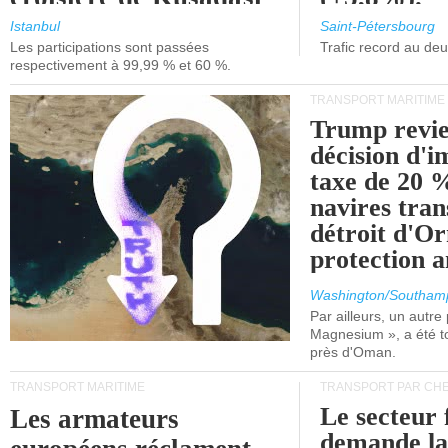
et de Lisbonne.
Istanbul
Saint-Pétersbourg
Les participations sont passées
Trafic record au de
respectivement à 99,99 % et 60 %.
TRANSPORT MARITIME
Trump revie
décision d'
taxe de 20 %
navires tran
détroit d'O
protection 
Washington/Southam
Par ailleurs, un autre p
Magnesium », a été t
près d'Oman.
TRANSPORT MARITIME
TRANSPORT PAR CHE
Le secteur 
Les armateurs
demande l