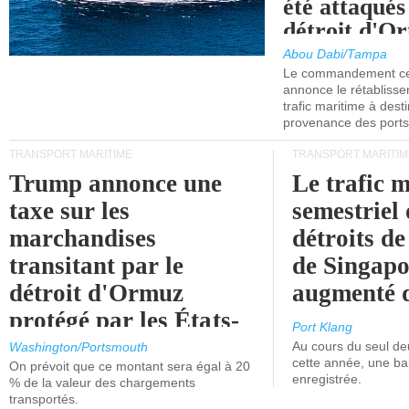
été attaqués
détroit d'O
Abou Dabi/Tampa
Le commandement cen
annonce le rétabliss
trafic maritime à dest
provenance des ports 
TRANSPORT MARITIME
TRANSPORT MARITIM
Trump annonce une
Le trafic 
taxe sur les
semestriel 
marchandises
détroits d
transitant par le
de Singapo
détroit d'Ormuz
augmenté 
protégé par les États-
Port Klang
Unis.
Au cours du seul de
Washington/Portsmouth
cette année, une ba
On prévoit que ce montant sera égal à 20
enregistrée.
% de la valeur des chargements
transportés.