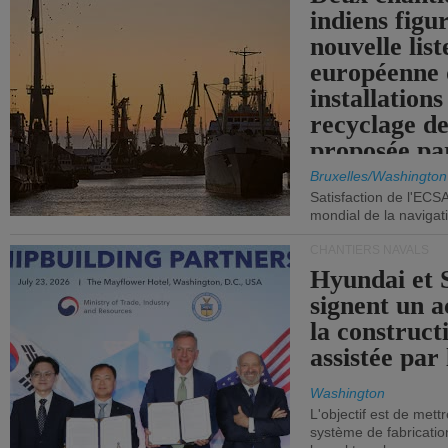
indiens figu
nouvelle list
européenne 
installations
recyclage de
proposée pa
Commission
Bruxelles/Washington
Satisfaction de l'ECS
mondial de la navigat
CHANTIERS NAVALS
Hyundai et 
signent un 
la construct
assistée par 
Washington
L'objectif est de mett
système de fabricati