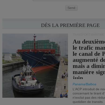
Send
DÈS LA PREMIÈRE PAGE
TRANSPORT MARITIME
Au deuxième
le trafic ma
le canal de
augmenté de
mais a dimi
manière sign
juin.
Panama/Balboa
L'ACP introduit de nou
concernant le tirant d
n'exclut pas des réd
quotidien de transits.