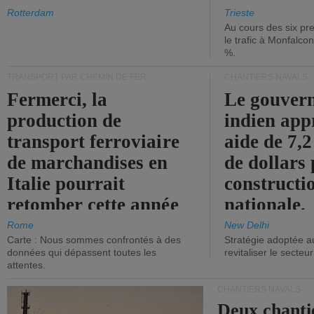
les ports.
diminue.
Rotterdam
Trieste
Au cours des six pr
le trafic à Monfalco
%.
TRANSPORT PAR CHEMIN DE FER
CHANTIERS NAVALS
Fermerci, la
Le gouver
production de
indien app
transport ferroviaire
aide de 7,2
de marchandises en
de dollars 
Italie pourrait
constructi
retomber cette année
nationale.
aux niveaux de 2015.
Rome
New Delhi
Carte : Nous sommes confrontés à des
Stratégie adoptée a
données qui dépassent toutes les
revitaliser le secteur
attentes.
CHANTIERS NAVALS
Deux chanti