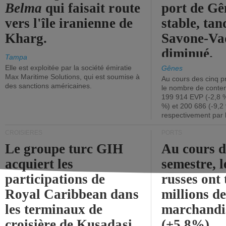
Belma
qui faisait route
port de Gên
vers l'île iranienne de
stable, tan
Kharg.
Savone-Vad
diminué.
Tampa
Elle est exploitée par la société émiratie
Gênes
Max Maritime Solutions, qui est soumise à
Au cours des cinq p
des sanctions américaines.
le nombre de conten
199 914 EVP (-2,8 %
%) et 200 686 (-9,2 
respectivement par 
CROISIÈRES
PORTS
Le groupe turc GIH
Au cours 
acquiert les
semestre, l
participations de
russes ont 
Royal Caribbean dans
millions d
les terminaux de
marchandi
croisière de Kusadasi
(+5,8%).