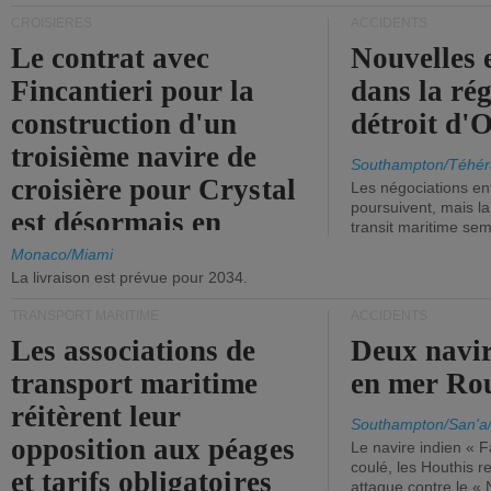
CROISIÈRES
ACCIDENTS
Le contrat avec
Nouvelles 
Fincantieri pour la
dans la ré
construction d'un
détroit d'
troisième navire de
Southampton/Téhér
croisière pour Crystal
Les négociations en
poursuivent, mais l
est désormais en
transit maritime sem
vigueur.
Monaco/Miami
La livraison est prévue pour 2034.
TRANSPORT MARITIME
ACCIDENTS
Les associations de
Deux navir
transport maritime
en mer Ro
réitèrent leur
Southampton/San'a
opposition aux péages
Le navire indien « F
coulé, les Houthis 
et tarifs obligatoires
attaque contre le «