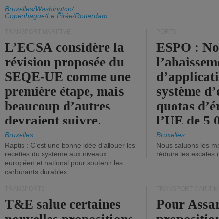
d'émission de l'UE.
Bruxelles/Washington/
Copenhague/Le Pirée/Rotterdam
TRANSPORT MARITIME
PORTS
L’ECSA considère la
ESPO : No
révision proposée du
l’abaissem
SEQE-UE comme une
d’applicat
première étape, mais
système d’
beaucoup d’autres
quotas d’é
devraient suivre.
l’UE de 5 
tonneaux d
Bruxelles
Bruxelles
Raptis : C’est une bonne idée d’allouer les
Nous saluons les me
brute.
recettes du système aux niveaux
réduire les escales 
européen et national pour soutenir les
carburants durables.
TRANSPORTS
TRANSPORT MARITIM
T&E salue certaines
Pour Assar