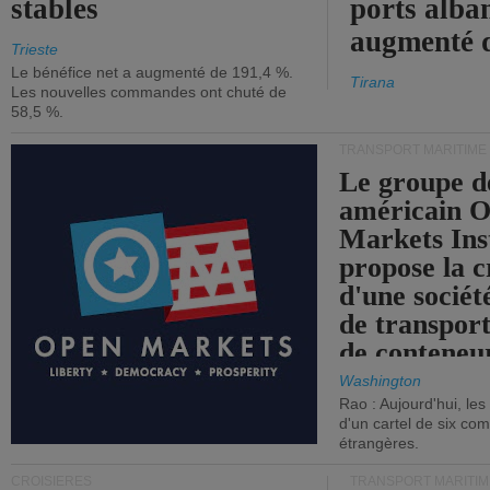
stables
ports alba
augmenté 
Trieste
Le bénéfice net a augmenté de 191,4 %.
Tirana
Les nouvelles commandes ont chuté de
58,5 %.
TRANSPORT MARITIME
Le groupe d
américain 
Markets Ins
propose la c
d'une sociét
de transpor
de conteneu
Washington
Rao : Aujourd'hui, le
d'un cartel de six co
étrangères.
CROISIÈRES
TRANSPORT MARITIM