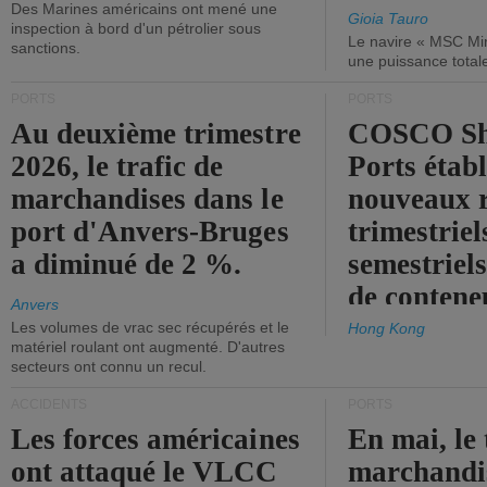
Des Marines américains ont mené une
Gioia Tauro
inspection à bord d'un pétrolier sous
Le navire « MSC Mir
sanctions.
une puissance total
PORTS
PORTS
Au deuxième trimestre
COSCO Sh
2026, le trafic de
Ports établ
marchandises dans le
nouveaux 
port d'Anvers-Bruges
trimestriel
a diminué de 2 %.
semestriels
de contene
Anvers
Les volumes de vrac sec récupérés et le
Hong Kong
matériel roulant ont augmenté. D'autres
secteurs ont connu un recul.
ACCIDENTS
PORTS
Les forces américaines
En mai, le 
ont attaqué le VLCC
marchandis