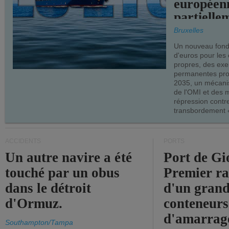
européen
partielle
demandes
Bruxelles
armateur
Un nouveau fonds
d'euros pour les
propres, des ex
permanentes pro
2035, un mécani
de l'OMI et des 
répression contre
transbordement «
ACCIDENTS
PORTS
Un autre navire a été
Port de Gi
touché par un obus
Premier r
dans le détroit
d'un grand
d'Ormuz.
conteneurs
d'amarrage
Southampton/Tampa