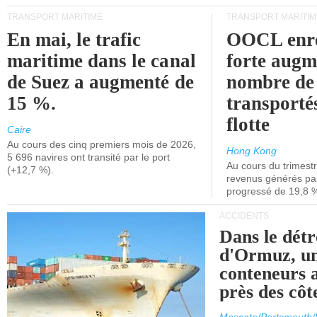
TRANSPORT MARITIME
TRANSPORT MARITIM
En mai, le trafic
OOCL enre
maritime dans le canal
forte augm
de Suez a augmenté de
nombre de
15 %.
transporté
flotte
Caire
Au cours des cinq premiers mois de 2026,
Hong Kong
5 696 navires ont transité par le port
Au cours du trimestre
(+12,7 %).
revenus générés par 
progressé de 19,8 
ACCIDENTS
Dans le détr
d'Ormuz, un
conteneurs a
près des cô