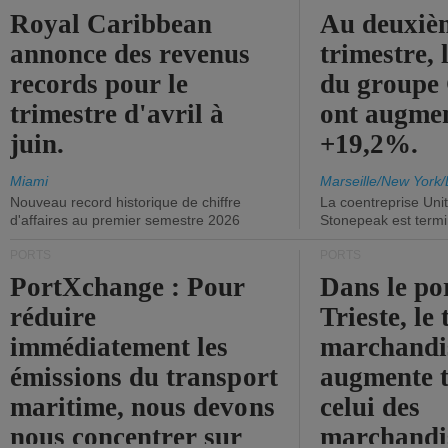
Royal Caribbean
Au deuxiè
annonce des revenus
trimestre, 
records pour le
du group
trimestre d'avril à
ont augme
juin.
+19,2%.
Miami
Marseille/New York/
Nouveau record historique de chiffre
La coentreprise Uni
d'affaires au premier semestre 2026
Stonepeak est term
PORTS
PORTS
PortXchange : Pour
Dans le po
réduire
Trieste, le 
immédiatement les
marchandis
émissions du transport
augmente t
maritime, nous devons
celui des
nous concentrer sur
marchandis