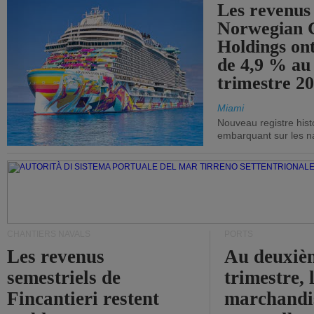
Les revenus
Norwegian C
Holdings on
de 4,9 % au
trimestre 20
Miami
Nouveau registre his
embarquant sur les nav
CHANTIERS NAVALS
PORTS
Les revenus
Au deuxiè
semestriels de
trimestre, 
Fincantieri restent
marchandis