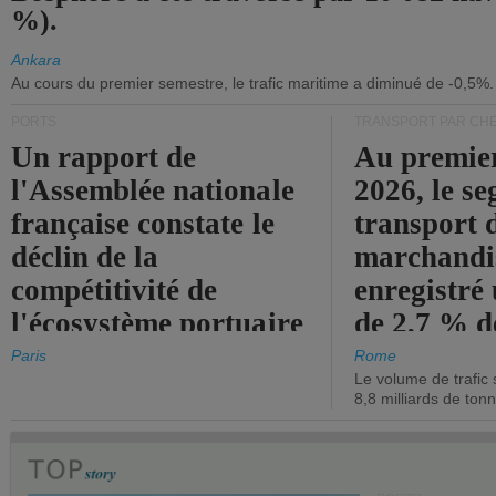
%).
Ankara
Au cours du premier semestre, le trafic maritime a diminué de -0,5%.
PORTS
TRANSPORT PAR CHE
Un rapport de
Au premie
l'Assemblée nationale
2026, le s
française constate le
transport 
déclin de la
marchandis
compétitivité de
enregistré
l'écosystème portuaire
de 2,7 % d
de l'État.
chiffre d'a
Paris
Rome
Le volume de trafic 
opérationn
8,8 milliards de ton