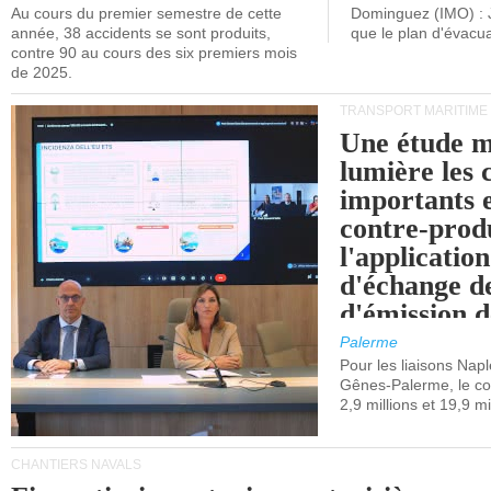
Au cours du premier semestre de cette
Dominguez (IMO) : 
année, 38 accidents se sont produits,
que le plan d'évacua
contre 90 au cours des six premiers mois
de 2025.
TRANSPORT MARITIME
Une étude m
lumière les 
importants e
contre-produ
l'applicatio
d'échange d
d'émission d
(SEQE-UE) a
Palerme
maritimes av
Pour les liaisons Nap
Gênes-Palerme, le coû
occidentale.
2,9 millions et 19,9 mi
CHANTIERS NAVALS