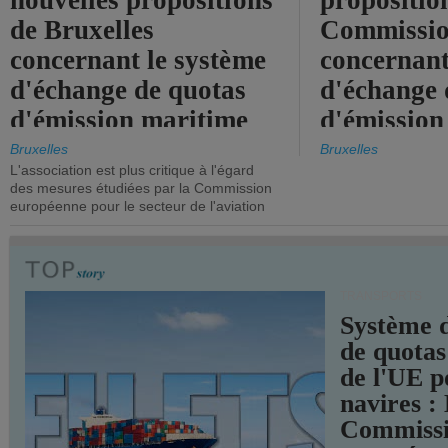
nouvelles propositions
propositio
de Bruxelles
Commissi
concernant le système
concernant
d'échange de quotas
d'échange 
d'émission maritime
d'émission
de l'UE.
timide, alo
Bruxelles
Bruxelles
L'association est plus critique à l'égard
mesures pl
des mesures étudiées par la Commission
courageuse
européenne pour le secteur de l'aviation
attendues.
TRANSPORTS
Système 
de quotas
de l'UE p
navires :
Commiss