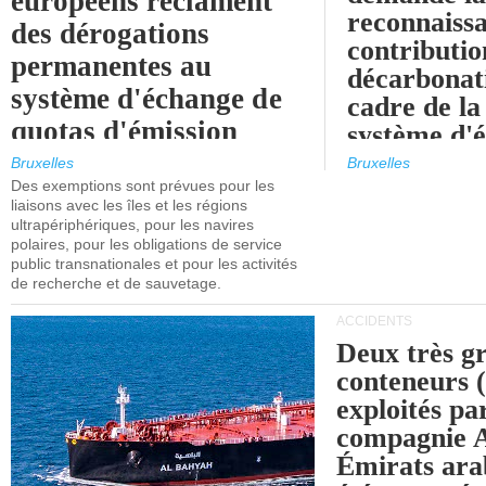
européens réclament
reconnaissa
des dérogations
contributio
permanentes au
décarbonat
système d'échange de
cadre de la
quotas d'émission
système d'
maritimes de l'UE
quotas d'ém
Bruxelles
Bruxelles
l'UE (SEQ
Des exemptions sont prévues pour les
après 2030.
liaisons avec les îles et les régions
ultrapériphériques, pour les navires
polaires, pour les obligations de service
public transnationales et pour les activités
de recherche et de sauvetage.
ACCIDENTS
Deux très g
conteneurs
exploités pa
compagnie
Émirats ara