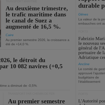
TRANSPORT MARITIME
durable 
Au deuxième trimestre,
le trafic maritime dans
Gênes
le canal de Suez a
La valeur de la p
embauches ont a
augmenté de 16,5 %.
PORTS
Caire
Fabrizio Maril
Au premier semestre 2026, la croissance a
le nouveau se
été de +14,0 %.
général de l'A
portuaire de 
Adriatique cen
26, le détroit du
Ancône
par 10 082 navires (+0,5
Le comité de gest
approuvé l'ajuste
budgétaire de
l'établissement
itime a diminué de -0,5%.
TRANSPORT PAR CHEMIN DE FER
PORTS
Au premier semestre
L'Autorité po