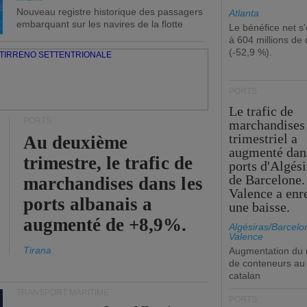
Nouveau registre historique des passagers
Atlanta
embarquant sur les navires de la flotte
Le bénéfice net s'
à 604 millions de 
(-52,9 %).
PORTS
Le trafic de
PORTS
marchandises
trimestriel a
Au deuxième
augmenté dan
trimestre, le trafic de
ports d'Algési
de Barcelone.
marchandises dans les
Valence a enr
ports albanais a
une baisse.
augmenté de +8,9%.
Algésiras/Barcelo
Valence
Tirana
Augmentation du
de conteneurs au 
catalan
TRANSPORT MARITIME
PORTS