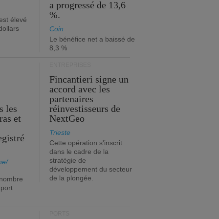
a progressé de 13,6
%.
est élevé
dollars
Coin
Le bénéfice net a baissé de
8,3 %
ENTREPRISES
Fincantieri signe un
accord avec les
partenaires
s les
réinvestisseurs de
ras et
NextGeo
Trieste
egistré
Cette opération s'inscrit
dans le cadre de la
stratégie de
ne/
développement du secteur
de la plongée.
 nombre
port
PORTS