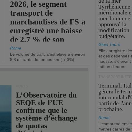
de la mer
2026, le segment
Tyrrhénienne
transport de
méridionale et
mer Ionienne 
marchandises de FS a
approuvé la
enregistré une baisse
modification
budgétaire.
de 2,7 % de son
Gioia Tauro
chiffre d'affaires
Rome
Elle enregistre de
Le volume de trafic s'est élevé à environ
opérationnel.
et des dépenses 
8,8 milliards de tonnes-km (-7,3%).
hausse, s'élevant
million d'euros.
TRANSPORT INTE
Terminali Ital
PORTS
gérera le term
L’Observatoire du
intermodal d'
SEQE de l’UE
partir de l'an
prochaine.
confirme que le
système d’échange
Rome
de quotas
Il comprend envir
mètres carrés de t