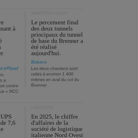
INFRASTRUCTURES
re
Le percement final
enant à
des deux tunnels
principaux du tunnel
é
de base du Brenner a
s
été réalisé
er
aujourd'hui.
Bolzano
a'a/Riyad
Les deux chantiers sont
reliés à environ 1 400
es
mètres en aval du col du
s a
Brenner.
que contre
ique « NCC
LOGISTIQUE
d'UPS
En 2025, le chiffre
de 7,6
d'affaires de la
me
société de logistique
italienne Nord Ovest