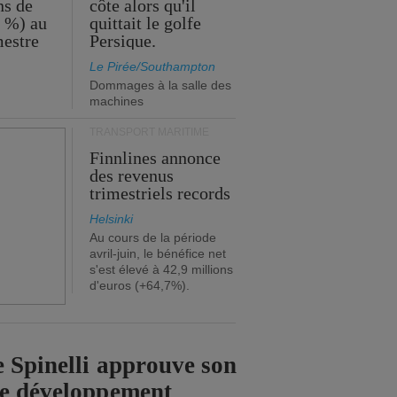
ns de
côte alors qu'il
2 %) au
quittait le golfe
mestre
Persique.
Le Pirée/Southampton
Dommages à la salle des
machines
TRANSPORT MARITIME
Finnlines annonce
des revenus
trimestriels records
Helsinki
Au cours de la période
avril-juin, le bénéfice net
s'est élevé à 42,9 millions
d'euros (+64,7%).
 Spinelli approuve son
de développement