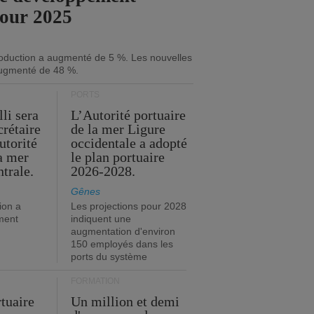
pour 2025
roduction a augmenté de 5 %. Les nouvelles
ugmenté de 48 %.
PORTS
li sera
L’Autorité portuaire
crétaire
de la mer Ligure
utorité
occidentale a adopté
la mer
le plan portuaire
trale.
2026-2028.
Gênes
ion a
Les projections pour 2028
ment
indiquent une
augmentation d'environ
150 employés dans les
ports du système
FORMATION
rtuaire
Un million et demi