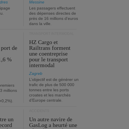
dres
Messine
ipage
Les passagers effectuent
ru.
des dépenses directes de
près de 16 millions d'euros
dans la ville.
TRANSPORT INTERMODAL
HZ Cargo et
 port de
Railtrans forment
une coentreprise
1,6 %
pour le transport
intermodal
Zagreb
L’objectif est de générer un
trafic de plus de 500 000
premiers
tonnes entre les ports
3 millions
croates et les marchés
d’Europe centrale.
+0,2%).
ACCIDENTS
tre un
Un autre navire de
record
GasLog a heurté une