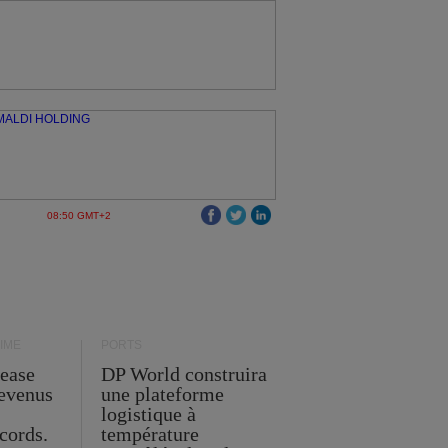
08:50 GMT+2
IME
PORTS
Lease
DP World construira
revenus
une plateforme
t
logistique à
cords.
température