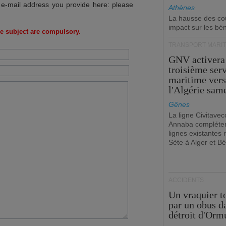
 e-mail address you provide here: please
Athènes
La hausse des co
impact sur les bé
e subject are compulsory.
TRANSPORT MARIT
GNV activera
troisième ser
maritime ver
l'Algérie sam
Gênes
La ligne Civitavec
Annaba compléter
lignes existantes r
Sète à Alger et Bé
ACCIDENTS
Un vraquier t
par un obus d
détroit d'Orm