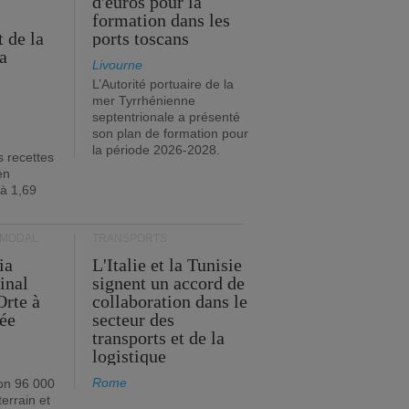
d'euros pour la
formation dans les
 de la
ports toscans
a
Livourne
L’Autorité portuaire de la
mer Tyrrhénienne
septentrionale a présenté
son plan de formation pour
la période 2026-2028.
s recettes
en
 à 1,69
RMODAL
TRANSPORTS
ia
L'Italie et la Tunisie
inal
signent un accord de
Orte à
collaboration dans le
née
secteur des
transports et de la
logistique
Rome
on 96 000
errain et