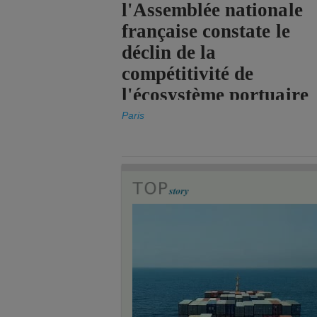
l'Assemblée nationale
française constate le
déclin de la
compétitivité de
l'écosystème portuaire
de l'État.
Paris