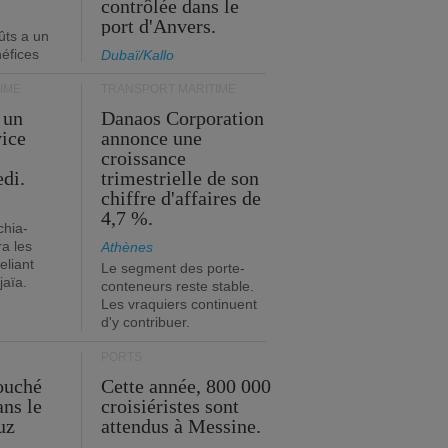
contrôlée dans le
port d'Anvers.
ûts a un
néfices
Dubaï/Kallo
IME
TRANSPORT MARITIME
 un
Danaos Corporation
vice
annonce une
s
croissance
edi.
trimestrielle de son
chiffre d'affaires de
4,7 %.
chia-
a les
Athènes
eliant
Le segment des porte-
jaïa.
conteneurs reste stable.
Les vraquiers continuent
d'y contribuer.
PORTS
ouché
Cette année, 800 000
ans le
croisiéristes sont
uz
attendus à Messine.