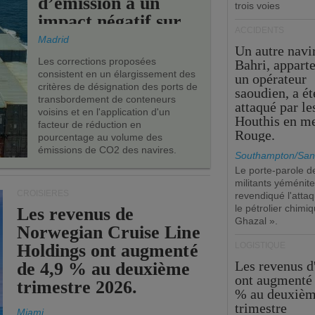
d’émission a un
trois voies
impact négatif sur
ACCIDENTS
les ports de l’UE.
Madrid
Un autre navi
Les corrections proposées
Bahri, appart
consistent en un élargissement des
un opérateur
critères de désignation des ports de
saoudien, a ét
transbordement de conteneurs
attaqué par le
voisins et en l'application d'un
Houthis en m
facteur de réduction en
Rouge.
pourcentage au volume des
émissions de CO2 des navires.
Southampton/San
Le porte-parole d
militants yéménite
CROISIÈRES
revendiqué l'atta
le pétrolier chim
Les revenus de
Ghazal ».
Norwegian Cruise Line
Holdings ont augmenté
LOGISTIQUE
Les revenus 
de 4,9 % au deuxième
ont augmenté 
trimestre 2026.
% au deuxiè
trimestre
Miami