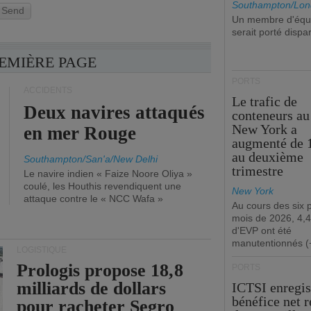
Southampton/Lon
Send
Un membre d'équ
serait porté dispa
REMIÈRE PAGE
PORTS
ACCIDENTS
Le trafic de
Deux navires attaqués
conteneurs au
New York a
en mer Rouge
augmenté de 
au deuxième
Southampton/San'a/New Delhi
trimestre
Le navire indien « Faize Noore Oliya »
coulé, les Houthis revendiquent une
New York
attaque contre le « NCC Wafa »
Au cours des six 
mois de 2026, 4,4
d'EVP ont été
manutentionnés (
LOGISTIQUE
Prologis propose 18,8
PORTS
milliards de dollars
ICTSI enregis
bénéfice net 
pour racheter Segro