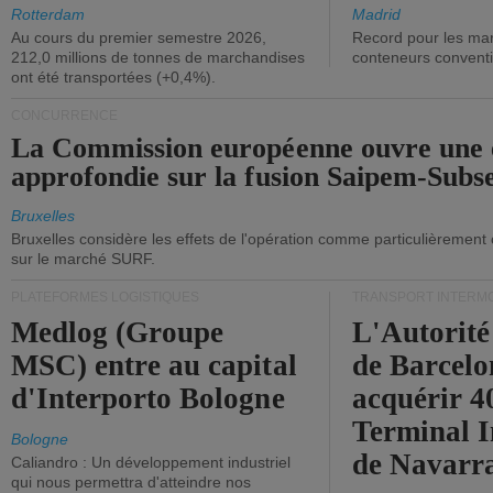
ont diminué.
(+2,9%).
Rotterdam
Madrid
Au cours du premier semestre 2026,
Record pour les ma
212,0 millions de tonnes de marchandises
conteneurs convent
ont été transportées (+0,4%).
CONCURRENCE
La Commission européenne ouvre une 
approfondie sur la fusion Saipem-Subs
Bruxelles
Bruxelles considère les effets de l'opération comme particulièrement
sur le marché SURF.
PLATEFORMES LOGISTIQUES
TRANSPORT INTERM
Medlog (Groupe
L'Autorité
MSC) entre au capital
de Barcelo
d'Interporto Bologne
acquérir 
Terminal 
Bologne
de Navarr
Caliandro : Un développement industriel
qui nous permettra d'atteindre nos