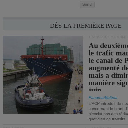
Send
DÈS LA PREMIÈRE PAGE
TRANSPORT MARITIME
Au deuxième
le trafic ma
le canal de
augmenté de
mais a dimi
manière sign
juin.
Panama/Balboa
L'ACP introduit de nou
concernant le tirant d
n'exclut pas des réd
quotidien de transits.