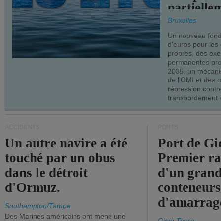
partielle
demandes
Bruxelles
armateur
Un nouveau fonds
d'euros pour les
propres, des ex
permanentes pro
2035, un mécani
de l'OMI et des 
répression contre
transbordement «
ACCIDENTS
PORTS
Un autre navire a été
Port de Gi
touché par un obus
Premier r
dans le détroit
d'un grand
d'Ormuz.
conteneurs
d'amarrage
Southampton/Tampa
Des Marines américains ont mené une
Gioia Tauro