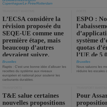
d'émission de l'UE.
Bruxelles/Washington/
Copenhague/Le Pirée/Rotterdam
TRANSPORT MARITIME
PORTS
L’ECSA considère la
ESPO : No
révision proposée du
l’abaissem
SEQE-UE comme une
d’applicat
première étape, mais
système d’
beaucoup d’autres
quotas d’é
devraient suivre.
l’UE de 5 
tonneaux d
Bruxelles
Bruxelles
Raptis : C’est une bonne idée d’allouer les
Nous saluons les me
brute.
recettes du système aux niveaux
réduire les escales 
européen et national pour soutenir les
carburants durables.
TRANSPORTS
TRANSPORT MARITIM
T&E salue certaines
Pour Assar
nouvelles propositions
propositio