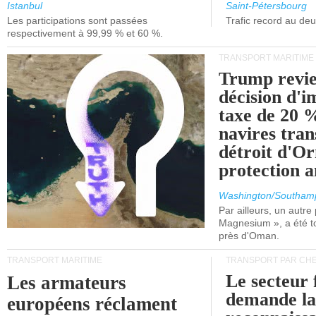
et de Lisbonne.
Istanbul
Saint-Pétersbourg
Les participations sont passées
Trafic record au de
respectivement à 99,99 % et 60 %.
TRANSPORT MARITIME
Trump revie
décision d'
taxe de 20 %
navires tran
détroit d'O
protection 
Washington/Southam
Par ailleurs, un autre p
Magnesium », a été t
près d'Oman.
TRANSPORT MARITIME
TRANSPORT PAR CHE
Le secteur 
Les armateurs
demande l
européens réclament