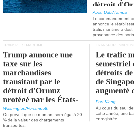
détroit d'O
Abou Dabi/Tampa
Le commandement cen
annonce le rétabliss
trafic maritime à dest
provenance des ports 
TRANSPORT MARITIME
TRANSPORT MARITIM
Trump annonce une
Le trafic 
taxe sur les
semestriel 
marchandises
détroits d
transitant par le
de Singapo
détroit d'Ormuz
augmenté 
protégé par les États-
Port Klang
Unis.
Au cours du seul de
Washington/Portsmouth
cette année, une ba
On prévoit que ce montant sera égal à 20
enregistrée.
% de la valeur des chargements
transportés.