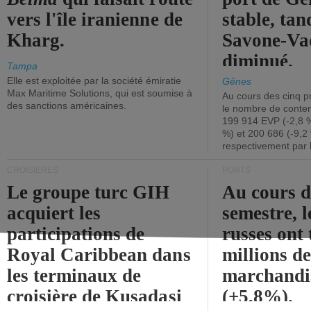
vers l'île iranienne de
stable, tan
Kharg.
Savone-Vad
diminué.
Tampa
Elle est exploitée par la société émiratie
Gênes
Max Maritime Solutions, qui est soumise à
Au cours des cinq p
des sanctions américaines.
le nombre de conten
199 914 EVP (-2,8 %
%) et 200 686 (-9,2 
respectivement par 
CROISIÈRES
PORTS
Le groupe turc GIH
Au cours 
acquiert les
semestre, l
participations de
russes ont 
Royal Caribbean dans
millions d
les terminaux de
marchandi
croisière de Kusadasi
(+5,8%).