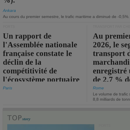
%).
Ankara
Au cours du premier semestre, le trafic maritime a diminué de -0,5%.
PORTS
TRANSPORT PAR CHE
Un rapport de
Au premie
l'Assemblée nationale
2026, le s
française constate le
transport 
déclin de la
marchandis
compétitivité de
enregistré
l'écosystème portuaire
de 2,7 % d
de l'État.
chiffre d'a
Paris
Rome
Le volume de trafic 
opérationn
8,8 milliards de ton
PORTS