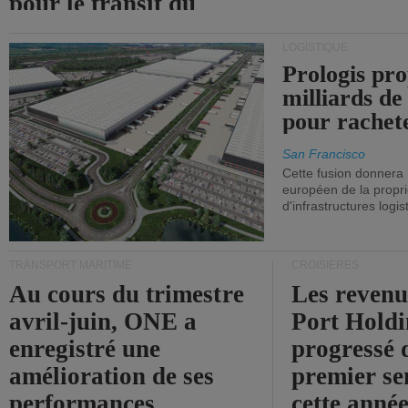
pour le transit du
détroit d'Ormuz.
LOGISTIQUE
Prologis pro
milliards de
pour rachet
San Francisco
Cette fusion donnera
européen de la propri
d'infrastructures logis
TRANSPORT MARITIME
CROISIÈRES
Au cours du trimestre
Les revenu
avril-juin, ONE a
Port Holdi
enregistré une
progressé 
amélioration de ses
premier se
performances
cette année