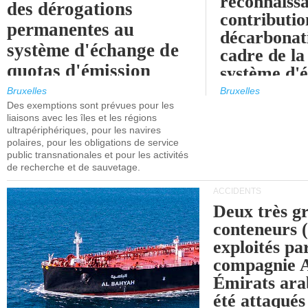
reconnaissa
des dérogations
contributio
permanentes au
décarbonat
système d'échange de
cadre de la
quotas d'émission
système d'
maritimes de l'UE
quotas d'ém
Bruxelles
Bruxelles
l'UE (SEQ
Des exemptions sont prévues pour les
après 2030.
liaisons avec les îles et les régions
ultrapériphériques, pour les navires
polaires, pour les obligations de service
public transnationales et pour les activités
de recherche et de sauvetage.
ACCIDENTS
Deux très g
conteneurs
exploités pa
compagnie
Émirats ara
été attaqués