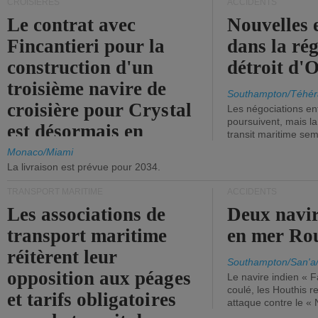
CROISIÈRES
ACCIDENTS
Le contrat avec
Nouvelles 
Fincantieri pour la
dans la ré
construction d'un
détroit d'
troisième navire de
Southampton/Téhér
croisière pour Crystal
Les négociations en
poursuivent, mais l
est désormais en
transit maritime sem
vigueur.
Monaco/Miami
La livraison est prévue pour 2034.
TRANSPORT MARITIME
ACCIDENTS
Les associations de
Deux navir
transport maritime
en mer Ro
réitèrent leur
Southampton/San'a
opposition aux péages
Le navire indien « F
coulé, les Houthis 
et tarifs obligatoires
attaque contre le «