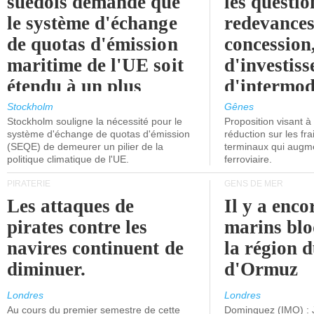
suédois demande que
les questio
le système d'échange
redevances
de quotas d'émission
concession
maritime de l'UE soit
d'investiss
étendu à un plus
d'intermod
grand nombre de
l'attention
Stockholm
Gênes
Stockholm souligne la nécessité pour le
Proposition visant 
navires.
politiciens.
système d'échange de quotas d'émission
réduction sur les fr
(SEQE) de demeurer un pilier de la
terminaux qui augmen
politique climatique de l'UE.
ferroviaire.
PIRATERIE
GENS DE MER
Les attaques de
Il y a enco
pirates contre les
marins blo
navires continuent de
la région d
diminuer.
d'Ormuz
Londres
Londres
Au cours du premier semestre de cette
Dominguez (IMO) : 