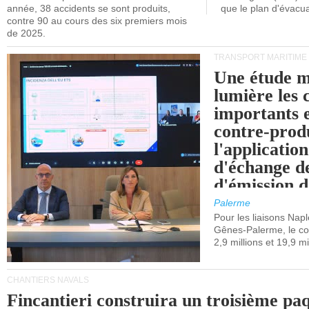
année, 38 accidents se sont produits,
que le plan d'évacua
contre 90 au cours des six premiers mois
de 2025.
TRANSPORT MARITIME
Une étude m
lumière les 
importants e
contre-produ
l'applicatio
d'échange d
d'émission d
(SEQE-UE) a
Palerme
maritimes av
Pour les liaisons Nap
Gênes-Palerme, le coû
occidentale.
2,9 millions et 19,9 mi
CHANTIERS NAVALS
Fincantieri construira un troisième pa