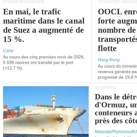
TRANSPORT MARITIME
TRANSPORT MARITIM
En mai, le trafic
OOCL enre
maritime dans le canal
forte augm
de Suez a augmenté de
nombre de
15 %.
transporté
flotte
Caire
Au cours des cinq premiers mois de 2026,
Hong Kong
5 696 navires ont transité par le port
Au cours du trimestre
(+12,7 %).
revenus générés par 
progressé de 19,8 
ACCIDENTS
Dans le détr
d'Ormuz, un
conteneurs a
près des cô
Mascate/Portsmouth