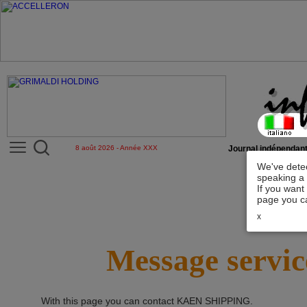
8 août 2026 - Année XXX
Journal indépendant
We've detec
speaking a 
If you want
page you ca
x
Message servic
With this page you can contact
KAEN SHIPPING
.