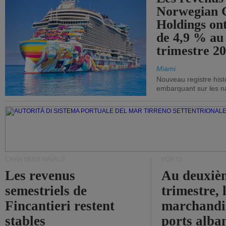
Norwegian C
Holdings on
de 4,9 % au
trimestre 20
Miami
Nouveau registre his
embarquant sur les nav
CHANTIERS NAVALS
PORTS
Les revenus
Au deuxiè
semestriels de
trimestre, 
Fincantieri restent
marchandis
stables
ports alba