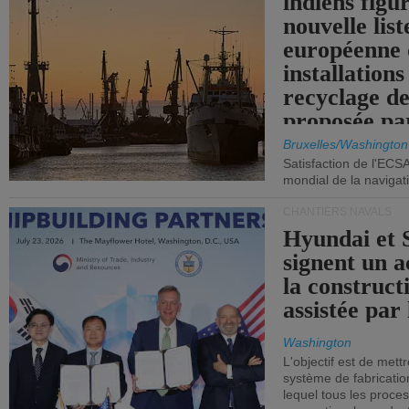
indiens figu
nouvelle list
européenne 
installations
recyclage de
proposée pa
Commission
Bruxelles/Washington
Satisfaction de l'ECS
mondial de la navigat
CHANTIERS NAVALS
Hyundai et 
signent un 
la construct
assistée par 
Washington
L'objectif est de mett
système de fabricati
lequel tous les proces