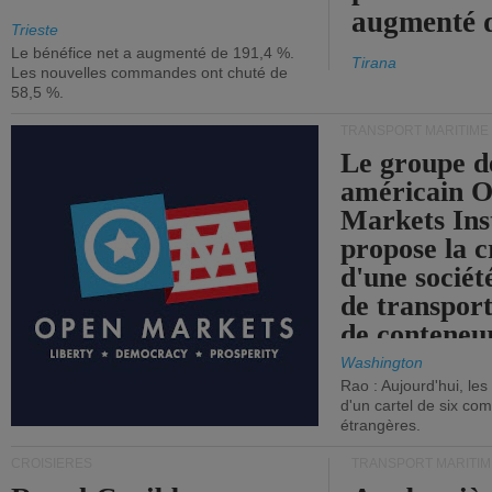
augmenté 
Trieste
Le bénéfice net a augmenté de 191,4 %.
Tirana
Les nouvelles commandes ont chuté de
58,5 %.
TRANSPORT MARITIME
Le groupe d
américain 
Markets Ins
propose la c
d'une sociét
de transpor
de conteneu
Washington
Rao : Aujourd'hui, le
d'un cartel de six co
étrangères.
CROISIÈRES
TRANSPORT MARITIM