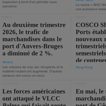
inspection à bord d'un pétrolier sous
Le navire « MSC Mir
sanctions.
une puissance total
PORTS
PORTS
Au deuxième trimestre
COSCO Sh
2026, le trafic de
Ports établ
marchandises dans le
nouveaux 
port d'Anvers-Bruges
trimestriel
a diminué de 2 %.
semestriels
de contene
Anvers
Les volumes de vrac sec récupérés et le
Hong Kong
matériel roulant ont augmenté. D'autres
secteurs ont connu un recul.
ACCIDENTS
PORTS
Les forces américaines
En mai, le 
ont attaqué le VLCC
marchandis
Belma
qui faisait route
port de Gên