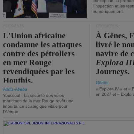
conception, la producti
l'inspection et les tes
numériquement.
ACCIDENTS
CROISIÈRES
L'Union africaine
À Gênes, F
condamne les attaques
livré le n
contre des pétroliers
navire de c
en mer Rouge
Explora II
revendiquées par les
Journeys.
Houthis.
Gênes
« Explora IV » et « 
Addis-Abeba
en 2027 et « Explor
Youssouf : La sécurité des voies
maritimes de la mer Rouge revêt une
importance stratégique vitale pour
l'Afrique.