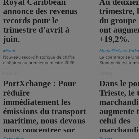
Royal Caribbean
Au deuxiè
annonce des revenus
trimestre, 
records pour le
du group
trimestre d'avril à
ont augme
juin.
+19,2%.
Miami
Marseille/New York/
Nouveau record historique de chiffre
La coentreprise Uni
d'affaires au premier semestre 2026
Stonepeak est term
PORTS
PORTS
PortXchange : Pour
Dans le po
réduire
Trieste, le 
immédiatement les
marchandis
émissions du transport
augmente t
maritime, nous devons
celui des
nous concentrer sur
marchandis