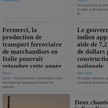
les ports.
diminue.
Rotterdam
Trieste
Au cours des six pr
le trafic à Monfalco
%.
TRANSPORT PAR CHEMIN DE FER
CHANTIERS NAVALS
Fermerci, la
Le gouver
production de
indien app
transport ferroviaire
aide de 7,2
de marchandises en
de dollars 
Italie pourrait
constructi
retomber cette année
nationale.
aux niveaux de 2015.
Rome
New Delhi
Carte : Nous sommes confrontés à des
Stratégie adoptée a
données qui dépassent toutes les
revitaliser le secteur
attentes.
CHANTIERS NAVALS
Deux chanti