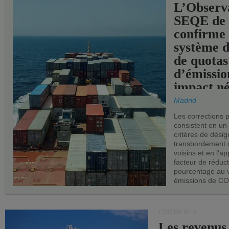
L’Observ
SEQE de 
confirme 
système 
de quotas
d’émissio
impact né
les ports 
Madrid
Les corrections 
consistent en un
critères de désig
transbordement 
voisins et en l'ap
facteur de réduc
pourcentage au 
émissions de CO
CROISIÈRES
Les revenus