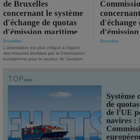
de Bruxelles
Commissi
concernant le système
concernant
d'échange de quotas
d'échange 
d'émission maritime
d'émission
de l'UE.
timide, alo
Bruxelles
Bruxelles
L'association est plus critique à l'égard
mesures pl
des mesures étudiées par la Commission
courageuse
européenne pour le secteur de l'aviation
attendues.
TRANSPORTS
Système 
de quotas
de l'UE p
navires :
Commiss
européen