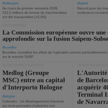
ont diminué.
(+2,9%).
Rotterdam
Madrid
Au cours du premier semestre 2026,
Record pour les ma
212,0 millions de tonnes de marchandises
conteneurs convent
ont été transportées (+0,4%).
CONCURRENCE
La Commission européenne ouvre une 
approfondie sur la fusion Saipem-Subs
Bruxelles
Bruxelles considère les effets de l'opération comme particulièrement
sur le marché SURF.
PLATEFORMES LOGISTIQUES
TRANSPORT INTERM
Medlog (Groupe
L'Autorité
MSC) entre au capital
de Barcelo
d'Interporto Bologne
acquérir 
Terminal 
Bologne
de Navarr
Caliandro : Un développement industriel
qui nous permettra d'atteindre nos