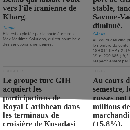
vers l'île iranienne de
stable, tan
Kharg.
Savone-Vad
diminué.
Tampa
Elle est exploitée par la société émiratie
Gênes
Max Maritime Solutions, qui est soumise à
Au cours des cinq p
des sanctions américaines.
le nombre de conten
199 914 EVP (-2,8 %
%) et 200 686 (-9,2 
respectivement par 
CROISIÈRES
PORTS
Le groupe turc GIH
Au cours 
acquiert les
semestre, l
participations de
russes ont 
Royal Caribbean dans
millions d
les terminaux de
marchandi
croisière de Kusadasi
(+5,8%).