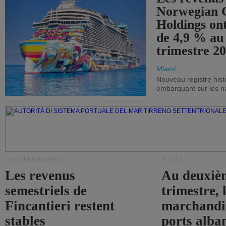
Norwegian C
Holdings on
de 4,9 % au
trimestre 20
Miami
Nouveau registre his
embarquant sur les nav
CHANTIERS NAVALS
PORTS
Les revenus
Au deuxiè
semestriels de
trimestre, 
Fincantieri restent
marchandis
stables
ports alba