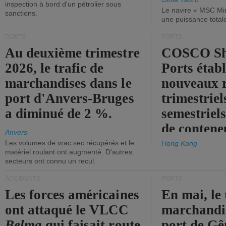
inspection à bord d'un pétrolier sous
Le navire « MSC Mir
sanctions.
une puissance total
PORTS
PORTS
Au deuxième trimestre
COSCO Sh
2026, le trafic de
Ports établ
marchandises dans le
nouveaux 
port d'Anvers-Bruges
trimestriel
a diminué de 2 %.
semestriels
de contene
Anvers
Les volumes de vrac sec récupérés et le
Hong Kong
matériel roulant ont augmenté. D'autres
secteurs ont connu un recul.
ACCIDENTS
PORTS
Les forces américaines
En mai, le 
ont attaqué le VLCC
marchandis
Belma
qui faisait route
port de Gên