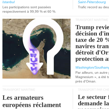
et de Lisbonne.
Istanbul
Saint-Pétersbourg
Les participations sont passées
Trafic record au de
respectivement à 99,99 % et 60 %.
TRANSPORT MARITIME
Trump revie
décision d'
taxe de 20 %
navires tran
détroit d'O
protection 
Washington/Southam
Par ailleurs, un autre p
Magnesium », a été t
près d'Oman.
TRANSPORT MARITIME
TRANSPORT PAR CHE
Le secteur 
Les armateurs
demande l
européens réclament