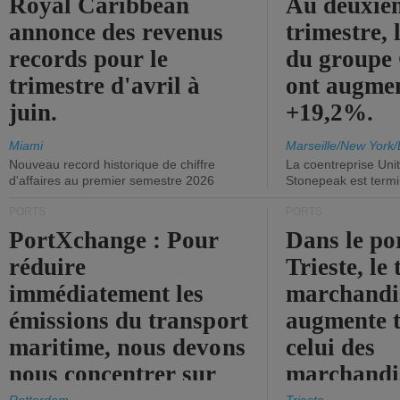
Royal Caribbean
Au deuxiè
annonce des revenus
trimestre, 
records pour le
du group
trimestre d'avril à
ont augme
juin.
+19,2%.
Miami
Marseille/New York/
Nouveau record historique de chiffre
La coentreprise Uni
d'affaires au premier semestre 2026
Stonepeak est term
PORTS
PORTS
PortXchange : Pour
Dans le po
réduire
Trieste, le 
immédiatement les
marchandis
émissions du transport
augmente t
maritime, nous devons
celui des
nous concentrer sur
marchandis