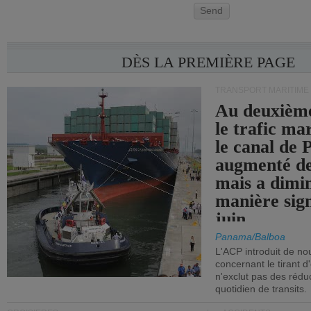
Send
DÈS LA PREMIÈRE PAGE
TRANSPORT MARITIME
Au deuxième
le trafic ma
le canal de
augmenté de
mais a dimi
manière sign
juin.
Panama/Balboa
L'ACP introduit de nou
concernant le tirant d
n'exclut pas des réd
quotidien de transits.