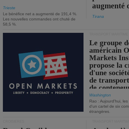
augmenté 
Trieste
Le bénéfice net a augmenté de 191,4 %.
Tirana
Les nouvelles commandes ont chuté de
58,5 %.
TRANSPORT MARITIME
Le groupe d
américain 
Markets Ins
propose la c
d'une sociét
de transpor
de conteneu
Washington
Rao : Aujourd'hui, le
d'un cartel de six co
étrangères.
CROISIÈRES
TRANSPORT MARITIM