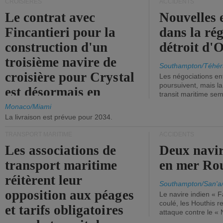
CROISIÈRES
ACCIDENTS
Le contrat avec
Nouvelles 
Fincantieri pour la
dans la ré
construction d'un
détroit d'
troisième navire de
Southampton/Téhér
croisière pour Crystal
Les négociations en
poursuivent, mais l
est désormais en
transit maritime sem
vigueur.
Monaco/Miami
La livraison est prévue pour 2034.
TRANSPORT MARITIME
ACCIDENTS
Les associations de
Deux navir
transport maritime
en mer Ro
réitèrent leur
Southampton/San'a
opposition aux péages
Le navire indien « F
coulé, les Houthis 
et tarifs obligatoires
attaque contre le «