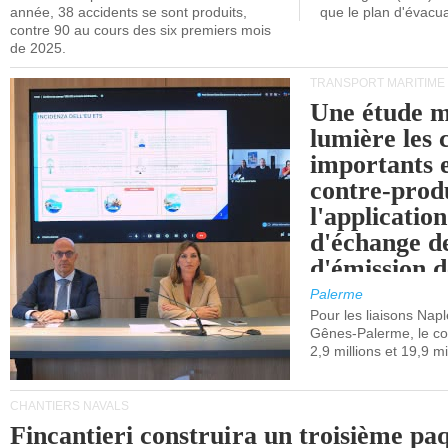
année, 38 accidents se sont produits,
que le plan d'évacua
contre 90 au cours des six premiers mois
de 2025.
TRANSPORT MARITIME
Une étude m
lumière les 
importants e
contre-produ
l'applicatio
d'échange d
d'émission d
(SEQE-UE) a
Palerme
maritimes av
Pour les liaisons Nap
Gênes-Palerme, le coû
occidentale.
2,9 millions et 19,9 mi
CHANTIERS NAVALS
Fincantieri construira un troisième pa