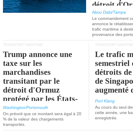
détroit d'O
Abou Dabi/Tampa
Le commandement cen
annonce le rétabliss
trafic maritime à dest
provenance des ports 
TRANSPORT MARITIME
TRANSPORT MARITIM
Trump annonce une
Le trafic 
taxe sur les
semestriel 
marchandises
détroits d
transitant par le
de Singapo
détroit d'Ormuz
augmenté 
protégé par les États-
Port Klang
Unis.
Au cours du seul de
Washington/Portsmouth
cette année, une ba
On prévoit que ce montant sera égal à 20
enregistrée.
% de la valeur des chargements
transportés.