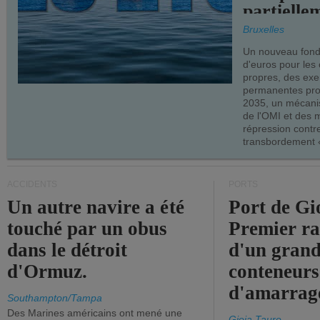
partielle
demandes
Bruxelles
armateur
Un nouveau fonds
d'euros pour les
propres, des ex
permanentes pro
2035, un mécani
de l'OMI et des 
répression contre
transbordement «
ACCIDENTS
PORTS
Un autre navire a été
Port de Gi
touché par un obus
Premier r
dans le détroit
d'un grand
d'Ormuz.
conteneurs
d'amarrage
Southampton/Tampa
Des Marines américains ont mené une
Gioia Tauro