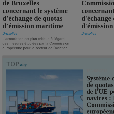
de Bruxelles
Commissi
concernant le système
concernant
d'échange de quotas
d'échange 
d'émission maritime
d'émission
de l'UE.
timide, alo
Bruxelles
Bruxelles
L'association est plus critique à l'égard
mesures pl
des mesures étudiées par la Commission
courageuse
européenne pour le secteur de l'aviation
attendues.
TRANSPORTS
Système 
de quotas
de l'UE p
navires :
Commiss
européen