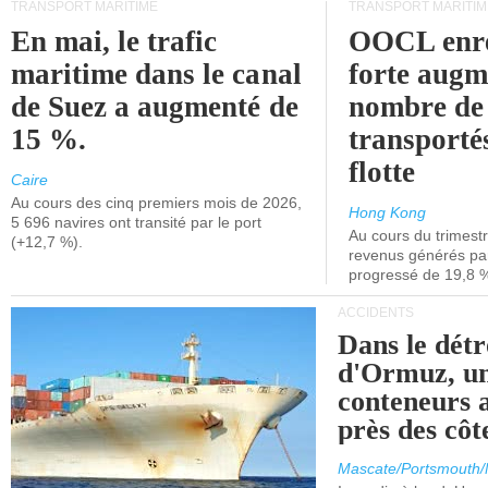
TRANSPORT MARITIME
TRANSPORT MARITIM
En mai, le trafic
OOCL enre
maritime dans le canal
forte augm
de Suez a augmenté de
nombre de
15 %.
transporté
flotte
Caire
Au cours des cinq premiers mois de 2026,
Hong Kong
5 696 navires ont transité par le port
Au cours du trimestre
(+12,7 %).
revenus générés par 
progressé de 19,8 
ACCIDENTS
Dans le détr
d'Ormuz, un
conteneurs a
près des cô
Mascate/Portsmouth