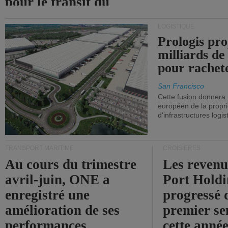
pour le transit du
détroit d'Ormuz.
LOGISTIQUE
Prologis pro
milliards de
pour rachet
San Francisco
Cette fusion donnera
européen de la propri
d'infrastructures logis
TRANSPORT MARITIME
CROISIÈRES
Au cours du trimestre
Les revenu
avril-juin, ONE a
Port Holdi
enregistré une
progressé 
amélioration de ses
premier se
performances
cette année