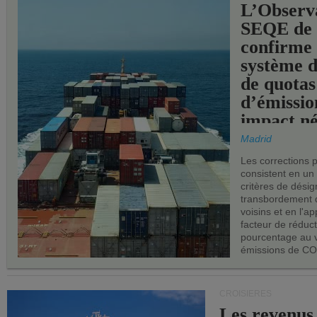
L’Observ
SEQE de 
confirme 
système 
de quotas
d’émissio
impact né
les ports 
Madrid
Les corrections 
consistent en un
critères de désig
transbordement 
voisins et en l'ap
facteur de réduc
pourcentage au 
émissions de CO
CROISIÈRES
Les revenus