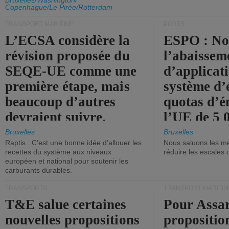
d'émission de l'UE.
Bruxelles/Washington/
Copenhague/Le Pirée/Rotterdam
TRANSPORT MARITIME
PORTS
L’ECSA considère la
ESPO : No
révision proposée du
l’abaissem
SEQE-UE comme une
d’applicat
première étape, mais
système d’
beaucoup d’autres
quotas d’é
devraient suivre.
l’UE de 5 
tonneaux d
Bruxelles
Bruxelles
Raptis : C’est une bonne idée d’allouer les
Nous saluons les me
brute.
recettes du système aux niveaux
réduire les escales 
européen et national pour soutenir les
carburants durables.
TRANSPORTS
TRANSPORT MARITIM
T&E salue certaines
Pour Assar
nouvelles propositions
propositio