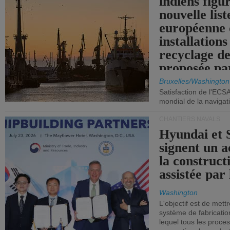
indiens figu
nouvelle list
européenne 
installations
recyclage de
proposée pa
Commission
Bruxelles/Washington
Satisfaction de l'ECS
mondial de la navigat
CHANTIERS NAVALS
Hyundai et 
signent un 
la construct
assistée par 
Washington
L'objectif est de mett
système de fabricati
lequel tous les proces