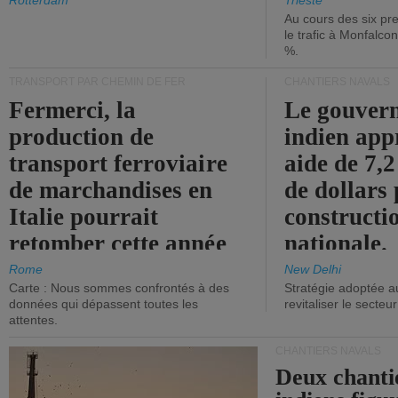
les ports.
diminue.
Rotterdam
Trieste
Au cours des six pr
le trafic à Monfalco
%.
TRANSPORT PAR CHEMIN DE FER
CHANTIERS NAVALS
Fermerci, la
Le gouver
production de
indien app
transport ferroviaire
aide de 7,2
de marchandises en
de dollars 
Italie pourrait
constructi
retomber cette année
nationale.
aux niveaux de 2015.
Rome
New Delhi
Carte : Nous sommes confrontés à des
Stratégie adoptée a
données qui dépassent toutes les
revitaliser le secteur
attentes.
CHANTIERS NAVALS
Deux chanti