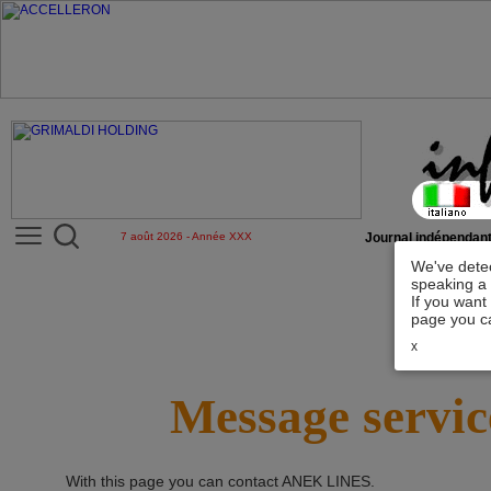
7 août 2026 - Année XXX
Journal indépendant
We've detec
speaking a 
If you want
page you ca
x
Message servic
With this page you can contact
ANEK LINES
.