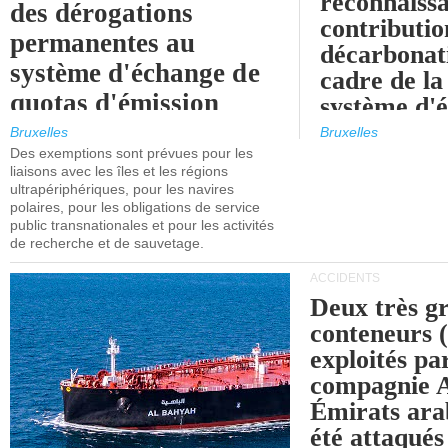
reconnaissa
des dérogations
contributio
permanentes au
décarbonat
système d'échange de
cadre de la
quotas d'émission
système d'
maritimes de l'UE
quotas d'ém
Bruxelles
Bruxelles
l'UE (SEQ
Des exemptions sont prévues pour les
après 2030.
liaisons avec les îles et les régions
ultrapériphériques, pour les navires
polaires, pour les obligations de service
public transnationales et pour les activités
de recherche et de sauvetage.
ACCIDENTS
Deux très g
conteneurs
exploités pa
compagnie
Émirats ara
été attaqués