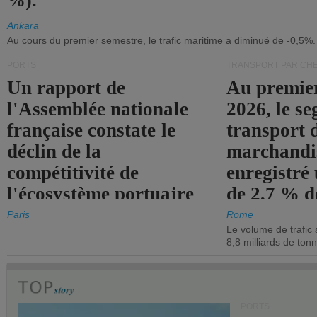
%).
Ankara
Au cours du premier semestre, le trafic maritime a diminué de -0,5%.
PORTS
TRANSPORT PAR CHE
Un rapport de
Au premie
l'Assemblée nationale
2026, le s
française constate le
transport 
déclin de la
marchandis
compétitivité de
enregistré
l'écosystème portuaire
de 2,7 % d
de l'État.
chiffre d'a
Paris
Rome
Le volume de trafic 
opérationn
8,8 milliards de ton
PORTS