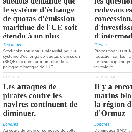
suédois demande que
les questio
le système d'échange
redevances
de quotas d'émission
concession
maritime de l'UE soit
d'investiss
étendu à un plus
d'intermod
grand nombre de
l'attention
Stockholm
Gênes
Stockholm souligne la nécessité pour le
Proposition visant 
navires.
politiciens.
système d'échange de quotas d'émission
réduction sur les fr
(SEQE) de demeurer un pilier de la
terminaux qui augmen
politique climatique de l'UE.
ferroviaire.
PIRATERIE
GENS DE MER
Les attaques de
Il y a enco
pirates contre les
marins blo
navires continuent de
la région d
diminuer.
d'Ormuz
Londres
Londres
Au cours du premier semestre de cette
Dominguez (IMO) : 