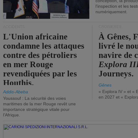
conception, la producti
l'inspection et les tes
numériquement.
ACCIDENTS
CROISIÈRES
L'Union africaine
À Gênes, F
condamne les attaques
livré le n
contre des pétroliers
navire de c
en mer Rouge
Explora II
revendiquées par les
Journeys.
Houthis.
Gênes
« Explora IV » et « 
Addis-Abeba
en 2027 et « Explor
Youssouf : La sécurité des voies
maritimes de la mer Rouge revêt une
importance stratégique vitale pour
l'Afrique.