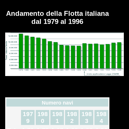
Andamento della Flotta italiana
dal 1979 al 1996
Numero navi
197
198
198
198
198
198
9
0
1
2
3
4