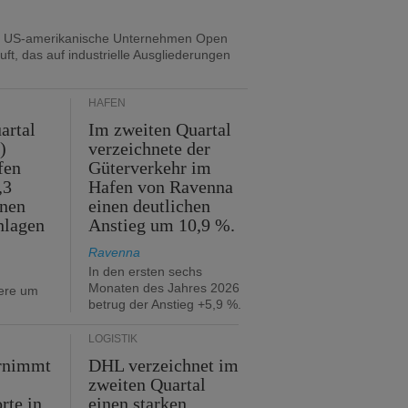
s US-amerikanische Unternehmen Open
uft, das auf industrielle Ausgliederungen
HÄFEN
artal
Im zweiten Quartal
)
verzeichnete der
fen
Güterverkehr im
,3
Hafen von Ravenna
nnen
einen deutlichen
hlagen
Anstieg um 10,9 %.
Ravenna
In den ersten sechs
Monaten des Jahres 2026
iere um
betrug der Anstieg +5,9 %.
LOGISTIK
rnimmt
DHL verzeichnet im
zweiten Quartal
rte in
einen starken