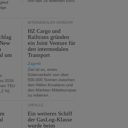
von fast 16 Millionen Euro.
glied
olge
INTERMODALEN VERKEHR
HZ Cargo und
chlag
Railtrans gründen
 New
ein Joint Venture für
m
den intermodalen
al um
Transport
Zagreb
Ziel ist es, einen
Güterverkehr von über
hs
500.000 Tonnen zwischen
es 2026
den Häfen Kroatiens und
onen TEU
den Märkten Mitteleuropas
,2 %).
zu initiieren.
UNFÄLLE
im
Ein weiteres Schiff
al
der GasLog-Klasse
wurde beim