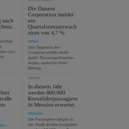
SEEVERKEHR
Die Danaos
n
Corporation meldet
g nach
ein
chten.
Quartalsumsatzwach
stum von 4,7 %.
vecchia-
Athen
e
Das Segment der
cken von
Containerschiffe bleibt
nd
stabil. Massengutfrachter
leisten weiterhin ihren
Beitrag.
HÄFEN
In diesem Jahr
hter
werden 800.000
traße
Kreuzfahrtpassagiere
on
in Messina erwartet.
Messina
Die Passagiere tätigen in
der Stadt direkte Ausgaben
don