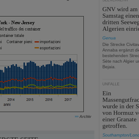
SEEVERKEHR
GNV wird am
Samstag eine
dritten Seewe
Algerien einri
Genua
Die Strecke Civita
Annaba ergänzt di
bestehenden Stre
Sète nach Algier u
Bejaia.
UNFÄLLE
Ein
Massengutfrac
wurde in der S
von Hormuz v
›››
Archiv
einer Granate
getroffen.
Southampton/Lon