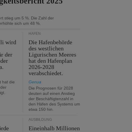
gkeitsbericht 2025
t stieg um 5 %. Die Zahl der
erhöhte sich um 48 %.
HÄFEN
li wird
Die Hafenbehörde
des westlichen
är der
Ligurischen Meeres
 der
hat den Hafenplan
a.
2026-2028
verabschiedet.
 hat die
Genua
der
Die Prognosen für 2028
gt.
deuten auf einen Anstieg
der Beschäftigtenzahl in
den Häfen des Systems um
etwa 150 hin.
AUSBILDUNG
örde
Eineinhalb Millionen