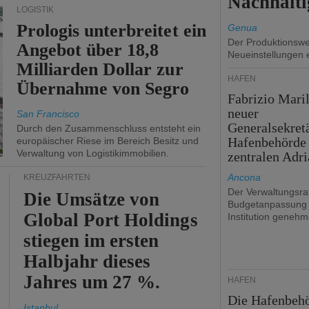
Nachhalti
LOGISTIK
Prologis unterbreitet ein
Genua
Der Produktionswer
Angebot über 18,8
Neueinstellungen 
Milliarden Dollar zur
HÄFEN
Übernahme von Segro
Fabrizio Maril
neuer
San Francisco
Generalsekret
Durch den Zusammenschluss entsteht ein
Hafenbehörde
europäischer Riese im Bereich Besitz und
Verwaltung von Logistikimmobilien.
zentralen Adri
Ancona
KREUZFAHRTEN
Der Verwaltungsrat
Die Umsätze von
Budgetanpassung 
Global Port Holdings
Institution genehmi
stiegen im ersten
Halbjahr dieses
Jahres um 27 %.
HÄFEN
Die Hafenbeh
Istanbul