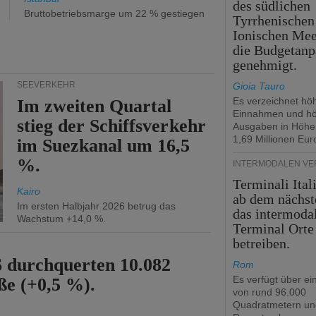
des südlichen
Bruttobetriebsmarge um 22 % gestiegen
Tyrrhenischen
Ionischen Mee
die Budgetanp
genehmigt.
SEEVERKEHR
Gioia Tauro
Es verzeichnet hö
Im zweiten Quartal
Einnahmen und h
stieg der Schiffsverkehr
Ausgaben in Höhe
1,69 Millionen Eur
im Suezkanal um 16,5
%.
INTERMODALEN V
Terminali Ital
Kairo
ab dem nächst
Im ersten Halbjahr 2026 betrug das
das intermoda
Wachstum +14,0 %.
Terminal Orte
betreiben.
6 durchquerten 10.082
Rom
Es verfügt über ei
ße (+0,5 %).
von rund 96.000
Quadratmetern un