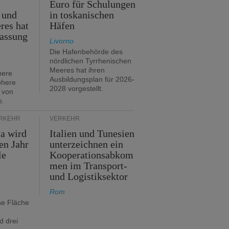
Euro für Schulungen
 und
in toskanischen
res hat
Häfen
assung
Livorno
Die Hafenbehörde des
nördlichen Tyrrhenischen
Meeres hat ihren
here
Ausbildungsplan für 2026-
öhere
2028 vorgestellt.
 von
o.
ERKEHR
VERKEHR
ia wird
Italien und Tunesien
en Jahr
unterzeichnen ein
le
Kooperationsabkom
men im Transport-
und Logistiksektor
Rom
ne Fläche
d drei