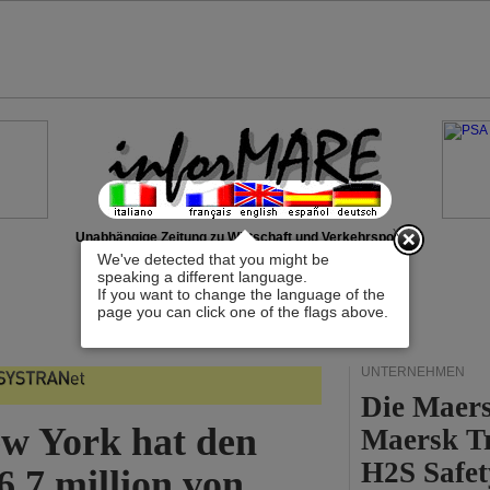
x
Unabhängige Zeitung zu Wirtschaft und Verkehrspolitik
We've detected that you might be
speaking a different language.
If you want to change the language of the
page you can click one of the flags above.
UNTERNEHMEN
Die Maers
w York hat den
Maersk T
H2S Safet
,7 million von