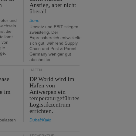
n
Anstieg, aber nicht
überall
eter und
Bonn
 wechseln
Umsatz und EBIT stiegen
ist die
zweistellig. Der
tellamt
Expressbereich entwickelte
e von
sich gut, während Supply
gte
Chain und Post & Parcel
ge.
Germany weniger gut
abschnitten.
HÄFEN
ease
DP World wird im
Hafen von
e im
Antwerpen ein
temperaturgeführtes
Logistikzentrum
errichten.
belasten
Dubai/Kallo