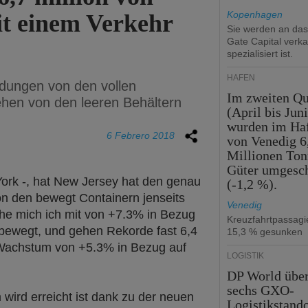
Kopenhagen
t einem Verkehr
Sie werden an da
Gate Capital verka
spezialisiert ist.
HÄFEN
dungen von den vollen
Im zweiten Qu
hen von den leeren Behältern
(April bis Juni
wurden im Ha
6 Febrero 2018
von Venedig 6
Millionen To
Güter umgesc
ork -, hat New Jersey hat den genau
(-1,2 %).
n den bewegt Containern jenseits
Venedig
höhe mich ich mit von +7.3% in Bezug
Kreuzfahrtpassag
n bewegt, und gehen Rekorde fast 6,4
15,3 % gesunken
m Wachstum von +5.3% in Bezug auf
LOGISTIK
DP World übe
sechs GXO-
ird erreicht ist dank zu der neuen
Logistikstando