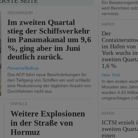
ERSTE SEITE
Ein Besatzungsmit
wird Berichten zuf
SEEVERKEHR
vermisst.
Im zweiten Quartal
HÄFEN
stieg der Schiffsverkehr
Der
im Panamakanal um 9,6
Containerums
im Hafen von
%, ging aber im Juni
York wuchs i
deutlich zurück.
zweiten Quart
1,6 %.
Panama/Balboa
Das ACP führt neue Beschränkungen für
New York
den Tiefgang von Schiffen ein und schließt
In den ersten sec
eine Reduzierung der täglichen Anzahl von
Monaten des Jahr
Durchfahrten nicht aus.
wurden 4,43 Milli
umgeschlagen (+0
UNFÄLLE
Weitere Explosionen
HÄFEN
in der Straße von
ICTSI erzielt 
zweiten Quart
Hormuz
einen