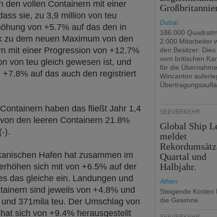
 den vollen Containern mit einer
Großbritannie
ss sie, zu 3,9 million von teu
Dubai
höhung von +5.7% auf das den in
186.000 Quadratm
ank zu dem neuen Maximum von den
2.000 Mitarbeiter
rn mit einer Progression von +12.7%
den Besitzer: Dies 
vom britischen Kar
ion von teu gleich gewesen ist, und
für die Übernahm
+7.8% auf das auch den registriert
Wincanton auferle
Übertragungsaufla
Containern haben das fließt Jahr 1,4
SEEVERKEHR
 von den leeren Containern 21.8%
Global Ship L
-).
meldet
Rekordumsätz
ikanischen Hafen hat zusammen im
Quartal und
Halbjahr.
 erhöhen sich mit von +6.5% auf der
s das gleiche ein. Landungen und
Athen
tainern sind jeweils von +4.8% und
Steigende Kosten 
die Gewinne.
und 371mila teu. Der Umschlag von
hat sich von +9.4% herausgestellt