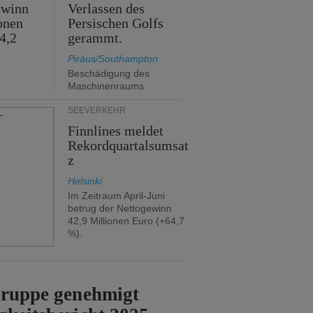
ewinn
Verlassen des
onen
Persischen Golfs
4,2
gerammt.
Piräus/Southampton
Beschädigung des
Maschinenraums
SEEVERKEHR
Finnlines meldet
Rekordquartalsumsat
z
Helsinki
Im Zeitraum April-Juni
betrug der Nettogewinn
42,9 Millionen Euro (+64,7
%).
Gruppe genehmigt