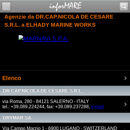
Agenzie da DR.CAP.NICOLA DE CESARE
S.R.L. a ELHADY MARINE WORKS
Elenco
DR.CAP.NICOLA DE CESARE S.R.L.
via Roma, 280 - 84121 SALERNO - ITALY
tel.: +39.089.224244, fax: +39.089.237288,
e-mail
DRYMAR SA
Via Campo Marzio 1 - 6900 LUGANO - SWITZERLAND