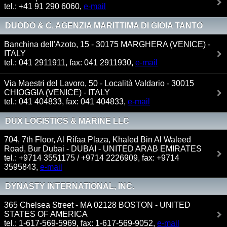
tel.: +41 91 290 6060,
e-mail
DUODO & C. AGENZIA MARITTIMA DI GIOIA TANTO
S.A.S.
Banchina dell'Azoto, 15 - 30175 MARGHERA (VENICE) -
ITALY
tel.: 041 2911911, fax: 041 2911930,
e-mail
Via Maestri del Lavoro, 50 - Località Valdario - 30015
CHIOGGIA (VENICE) - ITALY
tel.: 041 404833, fax: 041 404833,
e-mail
DUX LOGISTICS & MARINE LLC
704, 7th Floor, Al Rifaa Plaza, Khaled Bin Al Waleed
Road, Bur Dubai - DUBAI - UNITED ARAB EMIRATES
tel.: +9714 3551175 / +9714 2226909, fax: +9714
3595843,
e-mail
DYNASTY INTERNATIONAL, INC.
365 Chelsea Street - MA 02128 BOSTON - UNITED
STATES OF AMERICA
tel.: 1-617-569-5969, fax: 1-617-569-9052,
e-mail